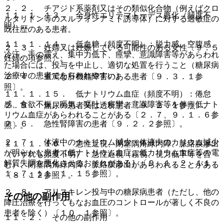
２．２． チアジド系薬剤又はその類似化合物（例えばクロ
１１．１．１３． 全身性エリテマトーデス悪化（頻度不
ルタリドン等のスルフォンアミド誘導体）に対する過敏症の
明）。
既往歴のある患者。
１１．１．１４． 低血糖（頻度不明）：脱力感、空腹感、
２．３． 妊婦又は妊娠している可能性のある女性〔９．５
冷汗、手の震え、集中力低下、痙攣、意識障害等があらわれ
妊婦の項参照〕。
た場合には、投与を中止し、適切な処置を行うこと（糖尿病
治療中の患者であらわれやすい）。
２．４． 重篤な肝機能障害のある患者〔９．３．１参
照〕。
１１．１．１５． 低ナトリウム血症（頻度不明）：倦怠
感、食欲不振、嘔気、嘔吐、痙攣、意識障害等を伴う低ナト
２．５． 無尿の患者又は透析患者〔９．２．１参照〕。
リウム血症があらわれることがある〔２．７、９．１．６参
２．６． 急性腎障害の患者〔９．２．２参照〕。
照〕。
２．７． 体液中のナトリウム減少・体液中のカリウム減少
１１．１．１６． 急性近視、閉塞隅角緑内障、脈絡膜滲出
が明らかな患者［低ナトリウム血症、低カリウム血症等の電
（いずれも頻度不明）：急性近視（霧視、視力低下等を含
解質失調を悪化させるおそれがある］〔９．１．２、１１．
む）、閉塞隅角緑内障、脈絡膜滲出があらわれることがある
１．７、１１．１．１５参照〕。
〔８．１２参照〕。
２．８． アリスキレン投与中の糖尿病患者（ただし、他の
その他の副作用
降圧治療を行ってもなお血圧のコントロールが著しく不良の
患者を除く）〔１０．１参照〕。
１１．２． その他の副作用