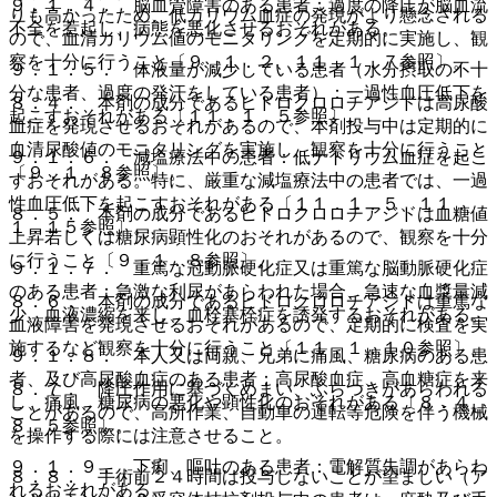
９．１．４． 脳血管障害のある患者：過度の降圧が脳血流
りも高かったため、低カリウム血症の発現がより懸念される
不全を惹起し、病態を悪化させるおそれがある。
ので、血清カリウム値のモニタリングを定期的に実施し、観
察を十分に行うこと〔９．１．２、１１．１．７参照〕。
９．１．５． 体液量が減少している患者（水分摂取の不十
分な患者、過度の発汗をしている患者）：一過性血圧低下を
８．４． 本剤の成分であるヒドロクロロチアジドは高尿酸
起こすおそれがある〔１１．１．５参照〕。
血症を発現させるおそれがあるので、本剤投与中は定期的に
血清尿酸値のモニタリングを実施し、観察を十分に行うこと
９．１．６． 減塩療法中の患者：低ナトリウム血症を起こ
〔９．１．８参照〕。
すおそれがある。特に、厳重な減塩療法中の患者では、一過
性血圧低下を起こすおそれがある〔１１．１．５、１１．
８．５． 本剤の成分であるヒドロクロロチアジドは血糖値
１．１５参照〕。
上昇若しくは糖尿病顕性化のおそれがあるので、観察を十分
に行うこと〔９．１．８参照〕。
９．１．７． 重篤な冠動脈硬化症又は重篤な脳動脈硬化症
のある患者：急激な利尿があらわれた場合、急速な血漿量減
８．６． 本剤の成分であるヒドロクロロチアジドは重篤な
少、血液濃縮を来し、血栓塞栓症を誘発するおそれがある。
血液障害を発現させるおそれがあるので、定期的に検査を実
施するなど観察を十分に行うこと〔１１．１．１０参照〕。
９．１．８． 本人又は両親、兄弟に痛風、糖尿病のある患
者、及び高尿酸血症のある患者：高尿酸血症、高血糖症を来
８．７． 降圧作用に基づくめまい、ふらつきがあらわれる
し、痛風、糖尿病の悪化や顕性化のおそれがある〔８．４、
ことがあるので、高所作業、自動車の運転等危険を伴う機械
８．５参照〕。
を操作する際には注意させること。
９．１．９． 下痢、嘔吐のある患者：電解質失調があらわ
８．８． 手術前２４時間は投与しないことが望ましい（ア
れるおそれがある。