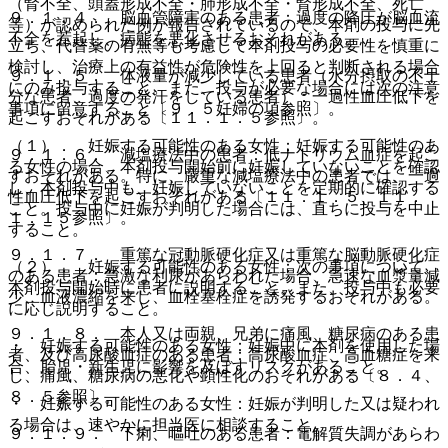
（腎不全、頭蓋形成不全・肺形成不全・腎形成不全、死亡
９．１．４． 脳血管障害のある患者：過度の降圧が脳血流
等）が認められた例が報告されているので、本剤の投与に先
不全を惹起し、病態を悪化させるおそれがある。
立ち、代替薬の有無等も考慮して本剤投与の必要性を慎重に
検討し、治療上の有益性が危険性を上回ると判断される場合
９．１．５． 体液量が減少している患者（水分摂取の不十
にのみ投与すること。また、投与が必要な場合には次の注意
分な患者、過度の発汗をしている患者）：一過性血圧低下を
事項に留意すること〔９．５妊婦の項参照〕。
起こすおそれがある〔１１．１．５参照〕。
（１）． 妊娠する可能性のある女性：妊娠する可能性のあ
９．１．６． 減塩療法中の患者：低ナトリウム血症を起こ
る女性の場合、本剤投与開始前に妊娠していないことを確認
すおそれがある。特に、厳重な減塩療法中の患者では、一過
し、本剤投与中も、妊娠していないことを定期的に確認する
性血圧低下を起こすおそれがある〔１１．１．５、１１．
こと。投与中に妊娠が判明した場合には、直ちに投与を中止
１．１５参照〕。
すること。
９．１．７． 重篤な冠動脈硬化症又は重篤な脳動脈硬化症
（２）． 妊娠する可能性のある女性：次の事項について、
のある患者：急激な利尿があらわれた場合、急速な血漿量減
本剤投与開始時に患者に説明すること。また、投与中も必要
少、血液濃縮を来し、血栓塞栓症を誘発するおそれがある。
に応じ説明すること。
９．１．８． 本人又は両親、兄弟に痛風、糖尿病のある患
・ 妊娠する可能性のある女性：妊娠中に本剤を使用した場
者、及び高尿酸血症のある患者：高尿酸血症、高血糖症を来
合、胎児・新生児に影響を及ぼすリスクがあること。
し、痛風、糖尿病の悪化や顕性化のおそれがある〔８．４、
８．５参照〕。
・ 妊娠する可能性のある女性：妊娠が判明した又は疑われ
る場合は、速やかに担当医に相談すること。
９．１．９． 下痢、嘔吐のある患者：電解質失調があらわ