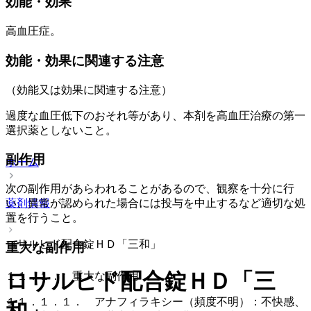
効能・効果
高血圧症。
効能・効果に関連する注意
（効能又は効果に関連する注意）
過度な血圧低下のおそれ等があり、本剤を高血圧治療の第一
選択薬としないこと。
副作用
ホーム
次の副作用があらわれることがあるので、観察を十分に行
薬剤情報
い、異常が認められた場合には投与を中止するなど適切な処
置を行うこと。
ロサルヒド配合錠ＨＤ「三和」
重大な副作用
ロサルヒド配合錠ＨＤ「三
１１．１． 重大な副作用
１１．１．１． アナフィラキシー（頻度不明）：不快感、