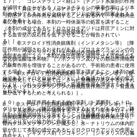
１７）． コレスチラミン＜経口＞［チアジド系薬剤の作用
が減弱することがある（コレスチラミンの吸着作用により本
８）． 昇圧アミン（ノルアドレナリン、アドレナリン）
剤の成分であるヒドロクロロチアジドの吸収が阻害されるこ
［昇圧アミンの作用を減弱することがあるので、手術前の患
とがある）］。
者に使用する場合、本剤の一時休薬等の処置を講ずること
（本剤の成分であるヒドロクロロチアジドは昇圧アミンに対
１８）． 非ステロイド性消炎鎮痛剤：
する血管壁の反応性を低下させることが報告されてい
る）］。
@． 非ステロイド性消炎鎮痛剤（インドメタシン等）［降
圧作用が減弱されるおそれがある（プロスタグランジンの合
９）． ツボクラリン及びその類似作用物質（ツボクラリン
成阻害作用により、本剤の降圧作用を減弱させる可能性があ
塩化物塩酸塩水和物）［ツボクラリン及びその類似作用物質
る）］。
の麻痺作用を増強することがあるので、手術前の患者に使用
する場合、本剤の一時休薬等の処置を講ずること（本剤の成
A． 非ステロイド性消炎鎮痛剤（インドメタシン等）［腎
分であるヒドロクロロチアジドによる血清カリウム値の低下
機能悪化している患者では、さらに腎機能が悪化するおそれ
により、これらの薬剤の神経・筋遮断作用を増強すると考え
がある（プロスタグランジンの合成阻害作用により、腎血流
られている）］。
量が低下するためと考えられる）］。
１０）． 降圧作用を有する他の薬剤（β−遮断剤、ニトロ
B． 非ステロイド性消炎鎮痛剤（インドメタシン等）［チ
グリセリン等）［降圧作用を増強するおそれがあるので、降
アジド系薬剤の作用が減弱することがある（非ステロイド性
圧剤の用量調節等に注意すること（作用機序の異なる降圧作
消炎鎮痛剤のプロスタグランジン合成酵素阻害作用により、
用により互いに協力的に作用する）］。
腎内プロスタグランジンが減少し、水・ナトリウムの体内貯
留が生じて本剤の成分であるヒドロクロロチアジドの作用と
１１）． ジギタリス剤（ジゴキシン）［ジギタリスの心臓
拮抗する）］。