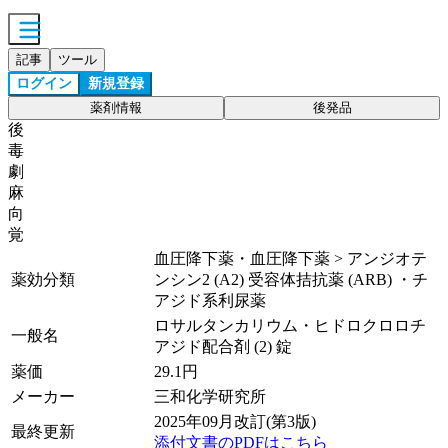
記事
ツール
ログイン
新規登録
薬剤情報
後発品
後
毒
劇
麻
向
覚
血圧降下薬・血圧降下薬 > アンジオテ
薬効分類
ンシン2 (A2) 受容体拮抗薬 (ARB) ・チ
アジド系利尿薬
ロサルタンカリウム・ヒドロクロロチ
一般名
アジド配合剤 (2) 錠
薬価
29.1
円
メーカー
三和化学研究所
2025年09月改訂(第3版)
最終更新
添付文書のPDFはこちら