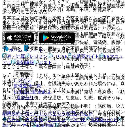
１）． 精神神経系：（＊０．１〜５％未満）めまい、浮遊
口内異常感、発汗、蕁麻疹、呼吸困難、全身潮紅、浮腫等が
感、眠気、頭痛、（頻度不明）耳鳴、不眠、知覚異常。
あらわれることがある。
※本製品は疾病の診断・治療・予防を目的としたプログラム
２）． 循環器系：（＊０．１〜５％未満）低血圧、起立性
１１．１．２． 血管性浮腫（頻度不明）：顔面腫脹、口唇
ではありません。
低血圧、動悸、（頻度不明）調律障害（頻脈等）、胸痛。
腫脹、咽頭腫脹、舌腫脹等の腫脹があらわれることがある。
また、腹痛、嘔気、嘔吐、下痢等を伴う腸管血管性浮腫があ
３）． 消化器：（＊０．１〜５％未満）嘔吐・嘔気、（頻
らわれることがある。
度不明）口内炎、下痢、口角炎、胃不快感、胃潰瘍、腹部仙
痛、膵炎、唾液腺炎、便秘、食欲不振、腹部不快感、口渇。
ホーム
ノート
１１．１．３． 急性肝炎又は劇症肝炎（いずれも頻度不
表・計算
レジメン
CTCAE
抗菌薬ガイド
ERマニュ
明）。
４）． 肝臓：（＊０．１〜５％未満）黄疸、肝機能障害
アル
薬剤情報
ポスト
（ＡＳＴ上昇、ＡＬＴ上昇、ＬＤＨ上昇等）。
１１．１．４． 急性腎障害（頻度不明）。
新規登録
５）． 腎臓：（＊０．１〜５％未満）ＢＵＮ上昇、クレア
１１．１．５． ショック、失神、意識消失（いずれも頻度
ログイン
チニン上昇。
不明）：冷感、嘔吐、意識消失等があらわれた場合には、直
監修医師一覧
ちに適切な処置を行うこと〔９．１．５、９．１．６、１
UpToDate特別割引
６）． 皮膚：（＊０．１〜５％未満）発疹、蕁麻疹、（頻
０．２参照〕。
運営会社
度不明）多形紅斑、光線過敏、紅皮症、紅斑、皮膚そう痒、
顔面潮紅、皮膚エリテマトーデス。
１１．１．６． 横紋筋融解症（頻度不明）：筋肉痛、脱力
© 2021 HOKUTO Inc. All rights reserved.
感、ＣＫ上昇、血中ミオグロビン上昇及び尿中ミオグロビン
利用規約
プライバシーポリシー
お問い合わせ
７）． 血液：（＊０．１〜５％未満）貧血、赤血球数増
上昇を特徴とする横紋筋融解症があらわれた場合には、投与
ホーム
表・計算
レジメン
CTCAE
抗菌薬ガイド
加、赤血球数減少、ヘマトクリット低下、ヘマトクリット上
を中止し、適切な処置を行うこと。また、横紋筋融解症によ
ERマニュアル
薬剤情報
ポスト
昇、ヘモグロビン増加、白血球数増加、リンパ球数増加、