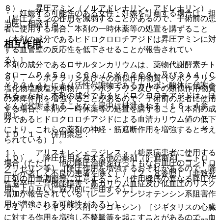
８）． 昇圧アミン（ノルアドレナリン、アドレナリン）
・ 妊娠する可能性のある女性：妊娠を計画する場合は、担
［昇圧アミンの作用を減弱することがあるので、手術前の患
当医に相談すること。
者に使用する場合、本剤の一時休薬等の処置を講ずること
（本剤の成分であるヒドロクロロチアジドは昇圧アミンに対
相互作用
する血管壁の反応性を低下させることが報告されてい
る）］。
本剤の成分であるロサルタンカリウムは、薬物代謝酵素チト
クロームＰ４５０ ２Ｃ９（ＣＹＰ２Ｃ９）及び３Ａ４（Ｃ
９）． ツボクラリン及びその類似作用物質（ツボクラリン
ＹＰ３Ａ４）により活性代謝物であるカルボン酸体に代謝さ
塩化物塩酸塩水和物）［ツボクラリン及びその類似作用物質
れる。なお、本剤の成分であるヒドロクロロチアジドは、ほ
の麻痺作用を増強することがあるので、手術前の患者に使用
とんど代謝されることなく尿中に排泄される〔１６．４参
する場合、本剤の一時休薬等の処置を講ずること（本剤の成
照〕。
分であるヒドロクロロチアジドによる血清カリウム値の低下
により、これらの薬剤の神経・筋遮断作用を増強すると考え
１０．１． 併用禁忌：
られている）］。
１）． アリスキレン＜ラジレス＞（糖尿病患者に使用する
１０）． 降圧作用を有する他の薬剤（β−遮断剤、ニトロ
場合（ただし、他の降圧治療を行ってもなお血圧のコントロ
グリセリン等）［降圧作用を増強するおそれがあるので、降
ールが著しく不良の患者を除く））〔２．８参照〕［非致死
圧剤の用量調節等に注意すること（作用機序の異なる降圧作
性脳卒中・腎機能障害・高カリウム血症及び低血圧のリスク
用により互いに協力的に作用する）］。
増加が報告されている（レニン・アンジオテンシン系阻害作
用が増強される可能性がある）］。
１１）． ジギタリス剤（ジゴキシン）［ジギタリスの心臓
に対する作用を増強し不整脈等を起こすことがあるので、血