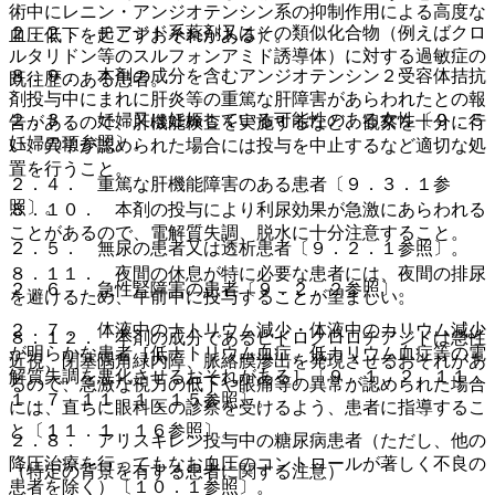
術中にレニン・アンジオテンシン系の抑制作用による高度な
２．２． チアジド系薬剤又はその類似化合物（例えばクロ
血圧低下を起こすおそれがある）。
ルタリドン等のスルフォンアミド誘導体）に対する過敏症の
８．９． 本剤の成分を含むアンジオテンシン２受容体拮抗
既往歴のある患者。
剤投与中にまれに肝炎等の重篤な肝障害があらわれたとの報
２．３． 妊婦又は妊娠している可能性のある女性〔９．５
告があるので、肝機能検査を実施するなど、観察を十分に行
妊婦の項参照〕。
い、異常が認められた場合には投与を中止するなど適切な処
置を行うこと。
２．４． 重篤な肝機能障害のある患者〔９．３．１参
照〕。
８．１０． 本剤の投与により利尿効果が急激にあらわれる
ことがあるので、電解質失調、脱水に十分注意すること。
２．５． 無尿の患者又は透析患者〔９．２．１参照〕。
８．１１． 夜間の休息が特に必要な患者には、夜間の排尿
２．６． 急性腎障害の患者〔９．２．２参照〕。
を避けるため、午前中に投与することが望ましい。
２．７． 体液中のナトリウム減少・体液中のカリウム減少
８．１２． 本剤の成分であるヒドロクロロチアジドは急性
が明らかな患者［低ナトリウム血症、低カリウム血症等の電
近視、閉塞隅角緑内障、脈絡膜滲出を発現させるおそれがあ
解質失調を悪化させるおそれがある］〔９．１．２、１１．
るので、急激な視力の低下や眼痛等の異常が認められた場合
１．７、１１．１．１５参照〕。
には、直ちに眼科医の診察を受けるよう、患者に指導するこ
と〔１１．１．１６参照〕。
２．８． アリスキレン投与中の糖尿病患者（ただし、他の
降圧治療を行ってもなお血圧のコントロールが著しく不良の
（特定の背景を有する患者に関する注意）
患者を除く）〔１０．１参照〕。