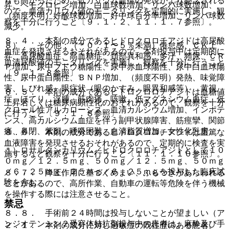
りも高かったため、低カリウム血症の発現がより懸念される
昇、ヘモグロビン増加、白血球数増加、リンパ球数増加、
ので、血清カリウム値のモニタリングを定期的に実施し、観
（頻度不明）好酸球数増加、好中球百分率増加、リンパ球数
察を十分に行うこと〔９．１．２、１１．１．７参照〕。
減少。
８．４． 本剤の成分であるヒドロクロロチアジドは高尿酸
８）． その他：（＊０．１〜５％未満）倦怠感、ＣＫ上
血症を発現させるおそれがあるので、本剤投与中は定期的に
昇、高尿酸血症、高血糖症、頚部異和感、多汗、頻尿、ＣＲ
血清尿酸値のモニタリングを実施し、観察を十分に行うこと
Ｐ増加、尿中ブドウ糖陽性、尿中赤血球陽性、尿中白血球陽
〔９．１．８参照〕。
性、尿中蛋白陽性、ＢＮＰ増加、（頻度不明）発熱、味覚障
害、しびれ感、眼症状（眼のかすみ、眼異和感等）、黄視
８．５． 本剤の成分であるヒドロクロロチアジドは血糖値
症、ほてり、浮腫、筋肉痛、咳嗽、低マグネシウム血症、低
上昇若しくは糖尿病顕性化のおそれがあるので、観察を十分
クロール性アルカローシス、血清カルシウム増加、インポテ
に行うこと〔９．１．８参照〕。
ンス、高カルシウム血症を伴う副甲状腺障害、筋痙攣、関節
痛、鼻閉、紫斑、呼吸困難、血清脂質増加、女性化乳房。
８．６． 本剤の成分であるヒドロクロロチアジドは重篤な
血液障害を発現させるおそれがあるので、定期的に検査を実
＊）ロサルタンカリウム／ヒドロクロロチアジドとして１０
施するなど観察を十分に行うこと〔１１．１．１０参照〕。
０ｍｇ／１２．５ｍｇ、５０ｍｇ／１２．５ｍｇ、５０ｍｇ
／６．２５ｍｇ、２５ｍｇ／６．２５ｍｇを投与した臨床試
８．７． 降圧作用に基づくめまい、ふらつきがあらわれる
験を含む。
ことがあるので、高所作業、自動車の運転等危険を伴う機械
を操作する際には注意させること。
禁忌
８．８． 手術前２４時間は投与しないことが望ましい（ア
ンジオテンシン２受容体拮抗剤投与中の患者は、麻酔及び手
２．１． 本剤の成分に対し過敏症の既往歴のある患者。