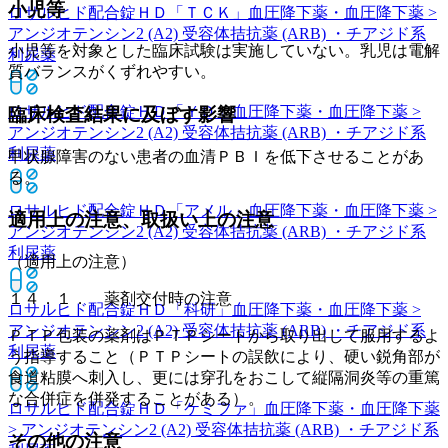
小児等
ロサルヒド配合錠ＨＤ「ＴＣＫ」
血圧降下薬・血圧降下薬 >
アンジオテンシン2 (A2) 受容体拮抗薬 (ARB) ・チアジド系
小児等を対象とした臨床試験は実施していない。乳児は電解
利尿薬
質バランスがくずれやすい。
ロサルヒド配合錠ＨＤ「ＹＤ」
血圧降下薬・血圧降下薬 >
臨床検査結果に及ぼす影響
アンジオテンシン2 (A2) 受容体拮抗薬 (ARB) ・チアジド系
利尿薬
甲状腺障害のない患者の血清ＰＢＩを低下させることがあ
る。
ロサルヒド配合錠ＨＤ「アメル」
血圧降下薬・血圧降下薬 >
適用上の注意、取扱い上の注意
アンジオテンシン2 (A2) 受容体拮抗薬 (ARB) ・チアジド系
利尿薬
（適用上の注意）
１４．１． 薬剤交付時の注意
ロサルヒド配合錠ＨＤ「科研」
血圧降下薬・血圧降下薬 >
アンジオテンシン2 (A2) 受容体拮抗薬 (ARB) ・チアジド系
ＰＴＰ包装の薬剤はＰＴＰシートから取り出して服用するよ
利尿薬
う指導すること（ＰＴＰシートの誤飲により、硬い鋭角部が
食道粘膜へ刺入し、更には穿孔をおこして縦隔洞炎等の重篤
な合併症を併発することがある）。
ロサルヒド配合錠ＨＤ「ケミファ」
血圧降下薬・血圧降下薬
> アンジオテンシン2 (A2) 受容体拮抗薬 (ARB) ・チアジド系
その他の注意