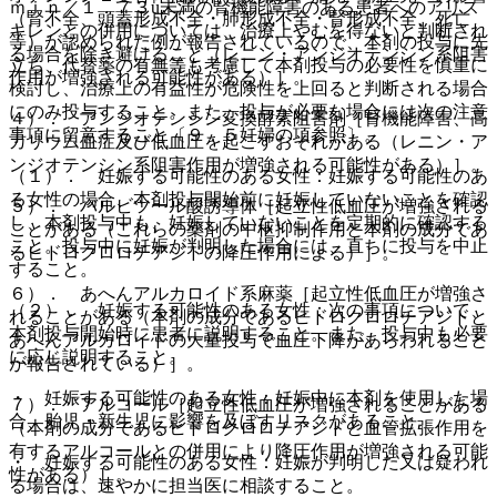
ｍｉｎ／１．７３u未満の腎機能障害のある患者へのアリス
（腎不全、頭蓋形成不全・肺形成不全・腎形成不全、死亡
キレンとの併用については、治療上やむを得ないと判断され
等）が認められた例が報告されているので、本剤の投与に先
る場合を除き避けること（レニン・アンジオテンシン系阻害
立ち、代替薬の有無等も考慮して本剤投与の必要性を慎重に
作用が増強される可能性がある）］。
検討し、治療上の有益性が危険性を上回ると判断される場合
にのみ投与すること。また、投与が必要な場合には次の注意
４）． アンジオテンシン変換酵素阻害剤［腎機能障害、高
事項に留意すること〔９．５妊婦の項参照〕。
カリウム血症及び低血圧を起こすおそれがある（レニン・ア
ンジオテンシン系阻害作用が増強される可能性がある）］。
（１）． 妊娠する可能性のある女性：妊娠する可能性のあ
る女性の場合、本剤投与開始前に妊娠していないことを確認
５）． バルビツール酸誘導体［起立性低血圧が増強される
し、本剤投与中も、妊娠していないことを定期的に確認する
ことがある（これらの薬剤の中枢抑制作用と本剤の成分であ
こと。投与中に妊娠が判明した場合には、直ちに投与を中止
るヒドロクロロチアジドの降圧作用による）］。
すること。
６）． あへんアルカロイド系麻薬［起立性低血圧が増強さ
（２）． 妊娠する可能性のある女性：次の事項について、
れることがある（本剤の成分であるヒドロクロロチアジドと
本剤投与開始時に患者に説明すること。また、投与中も必要
あへんアルカロイドの大量投与で血圧下降があらわれること
に応じ説明すること。
が報告されている）］。
・ 妊娠する可能性のある女性：妊娠中に本剤を使用した場
７）． アルコール［起立性低血圧が増強されることがある
合、胎児・新生児に影響を及ぼすリスクがあること。
（本剤の成分であるヒドロクロロチアジドと血管拡張作用を
有するアルコールとの併用により降圧作用が増強される可能
・ 妊娠する可能性のある女性：妊娠が判明した又は疑われ
性がある）］。
る場合は、速やかに担当医に相談すること。