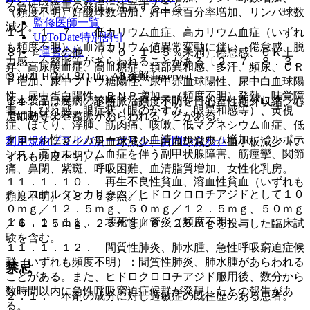
る急性腎障害の発症に注意すること。
（頻度不明）好酸球数増加、好中球百分率増加、リンパ球数
監修医師一覧
減少。
１１．１．７． 低カリウム血症、高カリウム血症（いずれ
UpToDate特別割引
も頻度不明）：血清カリウム値異常変動に伴い、倦怠感、脱
運営会社
８）． その他：（＊０．１〜５％未満）倦怠感、ＣＫ上
力感、不整脈等があらわれることがある〔２．７、８．３、
昇、高尿酸血症、高血糖症、頚部異和感、多汗、頻尿、ＣＲ
９．１．２、９．１．３参照〕。
© 2021 HOKUTO Inc. All rights reserved.
Ｐ増加、尿中ブドウ糖陽性、尿中赤血球陽性、尿中白血球陽
性、尿中蛋白陽性、ＢＮＰ増加、（頻度不明）発熱、味覚障
※本製品は疾病の診断・治療・予防を目的としたプログラム
１１．１．８． 不整脈（頻度不明）：心室性期外収縮、心
害、しびれ感、眼症状（眼のかすみ、眼異和感等）、黄視
ではありません。
房細動等の不整脈があらわれることがある。
症、ほてり、浮腫、筋肉痛、咳嗽、低マグネシウム血症、低
クロール性アルカローシス、血清カルシウム増加、インポテ
利用規約
プライバシーポリシー
お問い合わせ
１１．１．９． 汎血球減少、白血球減少、血小板減少（い
ンス、高カルシウム血症を伴う副甲状腺障害、筋痙攣、関節
ずれも頻度不明）。
痛、鼻閉、紫斑、呼吸困難、血清脂質増加、女性化乳房。
１１．１．１０． 再生不良性貧血、溶血性貧血（いずれも
＊）ロサルタンカリウム／ヒドロクロロチアジドとして１０
頻度不明）〔８．６参照〕。
０ｍｇ／１２．５ｍｇ、５０ｍｇ／１２．５ｍｇ、５０ｍｇ
１１．１．１１． 壊死性血管炎（頻度不明）。
／６．２５ｍｇ、２５ｍｇ／６．２５ｍｇを投与した臨床試
験を含む。
１１．１．１２． 間質性肺炎、肺水腫、急性呼吸窮迫症候
群（いずれも頻度不明）：間質性肺炎、肺水腫があらわれる
禁忌
ことがある。また、ヒドロクロロチアジド服用後、数分から
数時間以内に急性呼吸窮迫症候群が発現したとの報告があ
２．１． 本剤の成分に対し過敏症の既往歴のある患者。
る。