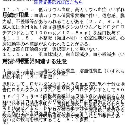
添付文書のPDFはこちら
１１．１．７． 低カリウム血症、高カリウム血症（いずれ
用法・用量
も頻度不明）：血清カリウム値異常変動に伴い、倦怠感、脱
力感、不整脈等があらわれることがある〔２．７、８．３、
成人には１日１回１錠（ロサルタンカリウム／ヒドロクロロ
９．１．２、９．１．３参照〕。
チアジドとして１００ｍｇ／１２．５ｍｇ）を経口投与す
１１．１．８． 不整脈（頻度不明）：心室性期外収縮、心
る。
房細動等の不整脈があらわれることがある。
本剤は高血圧治療の第一選択薬として用いない。
１１．１．９． 汎血球減少、白血球減少、血小板減少（い
ずれも頻度不明）。
用法・用量に関連する注意
１１．１．１０． 再生不良性貧血、溶血性貧血（いずれも
（用法及び用量に関連する注意）
頻度不明）〔８．６参照〕。
原則として、ロサルタンカリウム５０ｍｇで効果不十分な場
１１．１．１１． 壊死性血管炎（頻度不明）。
合にロサルタンカリウム／ヒドロクロロチアジドとして５０
ｍｇ／１２．５ｍｇの投与を検討、ロサルタンカリウム１０
１１．１．１２． 間質性肺炎、肺水腫、急性呼吸窮迫症候
０ｍｇ又はロサルタンカリウム／ヒドロクロロチアジドとし
群（いずれも頻度不明）：間質性肺炎、肺水腫があらわれる
て５０ｍｇ／１２．５ｍｇで効果不十分な場合にロサルタン
ことがある。また、ヒドロクロロチアジド服用後、数分から
カリウム／ヒドロクロロチアジドとして１００ｍｇ／１２．
数時間以内に急性呼吸窮迫症候群が発現したとの報告があ
５ｍｇの投与を検討すること〔８．１参照〕。
る。