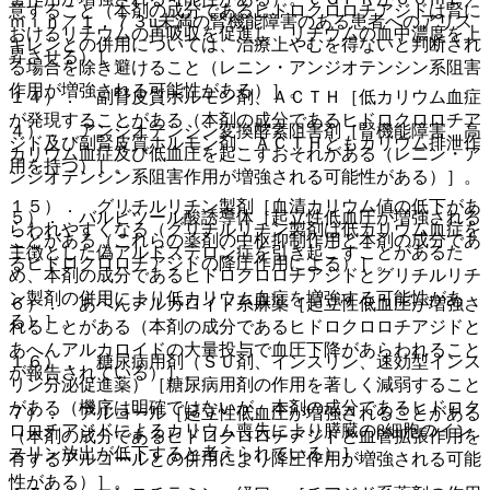
意すること（本剤の成分であるヒドロクロロチアジドは腎に
ｍｉｎ／１．７３u未満の腎機能障害のある患者へのアリス
おけるリチウムの再吸収を促進し、リチウムの血中濃度を上
キレンとの併用については、治療上やむを得ないと判断され
昇させる）］。
る場合を除き避けること（レニン・アンジオテンシン系阻害
作用が増強される可能性がある）］。
１４）． 副腎皮質ホルモン剤、ＡＣＴＨ［低カリウム血症
が発現することがある（本剤の成分であるヒドロクロロチア
４）． アンジオテンシン変換酵素阻害剤［腎機能障害、高
ジド及び副腎皮質ホルモン剤、ＡＣＴＨともカリウム排泄作
カリウム血症及び低血圧を起こすおそれがある（レニン・ア
用を持つ）］。
ンジオテンシン系阻害作用が増強される可能性がある）］。
１５）． グリチルリチン製剤［血清カリウム値の低下があ
５）． バルビツール酸誘導体［起立性低血圧が増強される
らわれやすくなる（グリチルリチン製剤は低カリウム血症を
ことがある（これらの薬剤の中枢抑制作用と本剤の成分であ
主徴とした偽アルドステロン症を引き起こすことがあるた
るヒドロクロロチアジドの降圧作用による）］。
め、本剤の成分であるヒドロクロロチアジドとグリチルリチ
ン製剤の併用により低カリウム血症を増強する可能性があ
６）． あへんアルカロイド系麻薬［起立性低血圧が増強さ
る）］。
れることがある（本剤の成分であるヒドロクロロチアジドと
あへんアルカロイドの大量投与で血圧下降があらわれること
１６）． 糖尿病用剤（ＳＵ剤、インスリン、速効型インス
が報告されている）］。
リン分泌促進薬）［糖尿病用剤の作用を著しく減弱すること
がある（機序は明確ではないが、本剤の成分であるヒドロク
７）． アルコール［起立性低血圧が増強されることがある
ロロチアジドによるカリウム喪失により膵臓のβ細胞のイン
（本剤の成分であるヒドロクロロチアジドと血管拡張作用を
スリン放出が低下すると考えられている）］。
有するアルコールとの併用により降圧作用が増強される可能
性がある）］。