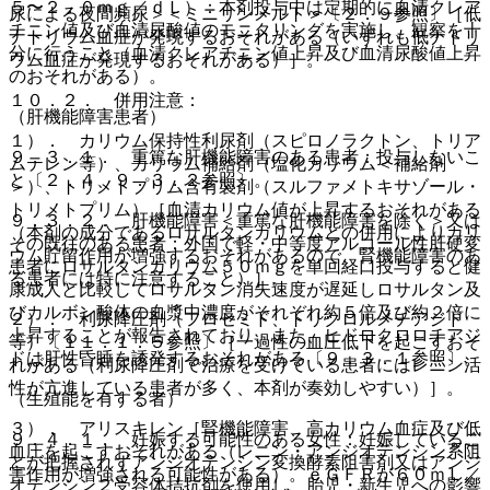
５〜２．０ｍｇ／ｄＬ）：本剤投与中は定期的に血清クレア
尿による夜間頻尿＞＜ミニリンメルト＞〔２．９参照〕［低
チニン値及び血清尿酸値のモニタリングを実施し、観察を十
ナトリウム血症が発現するおそれがある（いずれも低ナトリ
分に行うこと（血清クレアチニン値上昇及び血清尿酸値上昇
ウム血症が発現するおそれがある）］。
のおそれがある）。
１０．２． 併用注意：
（肝機能障害患者）
１）． カリウム保持性利尿剤（スピロノラクトン、トリア
９．３．１． 重篤な肝機能障害のある患者：投与しないこ
ムテレン等）、カリウム補給剤（塩化カリウム＜補給剤
と〔２．４、９．３．２参照〕。
＞）、トリメトプリム含有製剤（スルファメトキサゾール・
トリメトプリム）［血清カリウム値が上昇するおそれがある
９．３．２． 肝機能障害＜重篤な肝機能障害を除く＞又は
（本剤の成分であるロサルタンカリウムとの併用によりカリ
その既往のある患者：外国で軽・中等度アルコール性肝硬変
ウム貯留作用が増強するおそれがあるので、腎機能障害のあ
患者にロサルタンカリウム５０ｍｇを単回経口投与すると健
る患者には特に注意すること）］。
康成人と比較してロサルタン消失速度が遅延しロサルタン及
びカルボン酸体の血漿中濃度がそれぞれ約５倍及び約２倍に
２）． 利尿降圧剤（フロセミド、トリクロルメチアジド
上昇することが報告されており、また、ヒドロクロロチアジ
等）〔１１．１．５参照〕［一過性の血圧低下を起こすおそ
ドは肝性昏睡を誘発するおそれがある〔９．３．１参照〕。
れがある（利尿降圧剤で治療を受けている患者にはレニン活
性が亢進している患者が多く、本剤が奏効しやすい）］。
（生殖能を有する者）
３）． アリスキレン［腎機能障害、高カリウム血症及び低
９．４．１． 妊娠する可能性のある女性：妊娠しているこ
血圧を起こすおそれがある（レニン・アンジオテンシン系阻
とが把握されずアンジオテンシン変換酵素阻害剤又はアンジ
害作用が増強される可能性がある）。ｅＧＦＲが６０ｍＬ／
オテンシン２受容体拮抗剤を使用し、胎児・新生児への影響