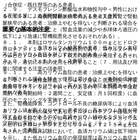
（合併症・既往歴等のある患者）
２．９． デスモプレシン酢酸塩水和物投与中＜男性におけ
る夜間多尿による夜間頻尿＞の患者〔１０．１参照〕。
９．１．１． 両側性腎動脈狭窄のある患者又は片腎で腎動
脈狭窄のある患者：治療上やむを得ないと判断される場合を
重要な基本的注意
除き、使用は避けること（腎血流量の減少や糸球体ろ過圧の
低下により急速に腎機能悪化させるおそれがある）。
８．１． 本剤はロサルタンカリウム１００ｍｇとヒドロク
９．１．２． 血清カリウム値異常の患者：低カリウム血症
ロロチアジド１２．５ｍｇの配合剤であり、ロサルタンカリ
又は高カリウム血症を起こすおそれがある〔２．７、８．
ウムとヒドロクロロチアジド双方の副作用が発現するおそれ
３、９．１．３、１１．１．７参照〕。
があり、適切に本剤の使用を検討すること〔７．用法及び用
量に関連する注意の項参照〕。
９．１．３． 高カリウム血症の患者：治療上やむを得ない
と判断される場合を除き、使用は避けること（本剤の成分で
８．２． 一過性血圧低下（ショック症状、意識消失、呼吸
あるロサルタンカリウムは、高カリウム血症を増悪させるお
困難等を伴う）を起こすおそれがあるので、本剤投与中は定
それがある）。
期的（投与開始時：２週間ごと、安定後：月１回程度）に血
圧のモニタリングを実施すること。
また、腎機能障害、コントロール不良の糖尿病等により血清
カリウム値が高くなりやすい患者では、高カリウム血症が発
８．３． 本剤の成分であるヒドロクロロチアジドは低カリ
現するおそれがあるので、血清カリウム値のモニタリングを
ウム血症を起こすことが知られており、ロサルタンカリウム
定期的に実施し、観察を十分に行うこと〔９．１．２、１
／ヒドロクロロチアジドとして５０ｍｇ／１２．５ｍｇが投
１．１．７参照〕。
与された国内臨床試験において、血清カリウム値は低下傾向
を示し、また低カリウム血症の発現頻度は高カリウム血症よ