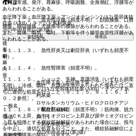
和」
口内異常感、発汗、蕁麻疹、呼吸困難、全身潮紅、浮腫等が
あらわれることがある。
血圧降下薬・血圧降下薬 > アンジオテンシン2 (A2) 受容体拮
１１．１．２． 血管性浮腫（頻度不明）：顔面腫脹、口唇
抗薬 (ARB) ・チアジド系利尿薬
腫脹、咽頭腫脹、舌腫脹等の腫脹があらわれることがある。
2025年09月改訂(第3版)
また、腹痛、嘔気、嘔吐、下痢等を伴う腸管血管性浮腫があ
薬剤情報
後発品
らわれることがある。
後
毒
１１．１．３． 急性肝炎又は劇症肝炎（いずれも頻度不
劇
明）。
麻
１１．１．４． 急性腎障害（頻度不明）。
向
覚
１１．１．５． ショック、失神、意識消失（いずれも頻度
血圧降下薬・血圧降下薬 > アンジオテンシ
不明）：冷感、嘔吐、意識消失等があらわれた場合には、直
薬効分類
ン2 (A2) 受容体拮抗薬 (ARB) ・チアジド系
ちに適切な処置を行うこと〔９．１．５、９．１．６、１
利尿薬
０．２参照〕。
ロサルタンカリウム・ヒドロクロロチアジ
一般名
ド配合剤 (2) 錠
１１．１．６． 横紋筋融解症（頻度不明）：筋肉痛、脱力
感、ＣＫ上昇、血中ミオグロビン上昇及び尿中ミオグロビン
薬価
29.1
円
上昇を特徴とする横紋筋融解症があらわれた場合には、投与
メーカー
三和化学研究所
を中止し、適切な処置を行うこと。また、横紋筋融解症によ
2025年09月改訂(第3版)
最終更新
る急性腎障害の発症に注意すること。