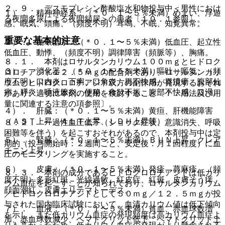
２．９． デスモプレシン酢酸塩水和物投与中＜男性におけ
１）． 精神神経系：（＊０．１〜５％未満）めまい、浮遊
る夜間多尿による夜間頻尿＞の患者〔１０．１参照〕。
感、眠気、頭痛、（頻度不明）耳鳴、不眠、知覚異常。
重要な基本的注意
２）． 循環器系：（＊０．１〜５％未満）低血圧、起立性
低血圧、動悸、（頻度不明）調律障害（頻脈等）、胸痛。
８．１． 本剤はロサルタンカリウム１００ｍｇとヒドロク
３）． 消化器：（＊０．１〜５％未満）嘔吐・嘔気、（頻
ロロチアジド１２．５ｍｇの配合剤であり、ロサルタンカリ
度不明）口内炎、下痢、口角炎、胃不快感、胃潰瘍、腹部仙
ウムとヒドロクロロチアジド双方の副作用が発現するおそれ
痛、膵炎、唾液腺炎、便秘、食欲不振、腹部不快感、口渇。
があり、適切に本剤の使用を検討すること〔７．用法及び用
量に関連する注意の項参照〕。
４）． 肝臓：（＊０．１〜５％未満）黄疸、肝機能障害
（ＡＳＴ上昇、ＡＬＴ上昇、ＬＤＨ上昇等）。
８．２． 一過性血圧低下（ショック症状、意識消失、呼吸
困難等を伴う）を起こすおそれがあるので、本剤投与中は定
５）． 腎臓：（＊０．１〜５％未満）ＢＵＮ上昇、クレア
期的（投与開始時：２週間ごと、安定後：月１回程度）に血
チニン上昇。
圧のモニタリングを実施すること。
６）． 皮膚：（＊０．１〜５％未満）発疹、蕁麻疹、（頻
８．３． 本剤の成分であるヒドロクロロチアジドは低カリ
度不明）多形紅斑、光線過敏、紅皮症、紅斑、皮膚そう痒、
ウム血症を起こすことが知られており、ロサルタンカリウム
顔面潮紅、皮膚エリテマトーデス。
／ヒドロクロロチアジドとして５０ｍｇ／１２．５ｍｇが投
与された国内臨床試験において、血清カリウム値は低下傾向
７）． 血液：（＊０．１〜５％未満）貧血、赤血球数増
を示し、また低カリウム血症の発現頻度は高カリウム血症よ
加、赤血球数減少、ヘマトクリット低下、ヘマトクリット上