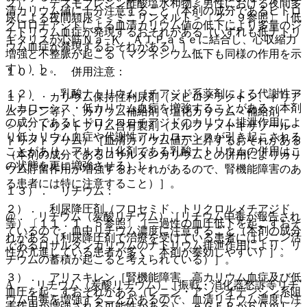
２）． デスモプレシン酢酸塩水和物＜男性における夜間多
清カリウム値に十分注意すること（本剤の成分であるヒドロ
尿による夜間頻尿＞＜ミニリンメルト＞〔２．９参照〕［低
クロロチアジドによる血清カリウム値の低下により多量のジ
ナトリウム血症が発現するおそれがある（いずれも低ナトリ
ギタリスが心筋Ｎａ−Ｋ ＡＴＰａｓｅに結合し、心収縮力
ウム血症が発現するおそれがある）］。
増強と不整脈が起こる（マグネシウム低下も同様の作用を示
す））］。
１０．２． 併用注意：
１２）． 乳酸ナトリウム［チアジド系薬剤による代謝性ア
１）． カリウム保持性利尿剤（スピロノラクトン、トリア
ルカローシス・低カリウム血症を増強することがある（本剤
ムテレン等）、カリウム補給剤（塩化カリウム＜補給剤
の成分であるヒドロクロロチアジドのカリウム排泄作用によ
＞）、トリメトプリム含有製剤（スルファメトキサゾール・
り低カリウム血症や代謝性アルカローシスが引き起こされる
トリメトプリム）［血清カリウム値が上昇するおそれがある
ことがあり、アルカリ化剤である乳酸ナトリウムの併用はこ
（本剤の成分であるロサルタンカリウムとの併用によりカリ
の状態を更に増強させる）］。
ウム貯留作用が増強するおそれがあるので、腎機能障害のあ
る患者には特に注意すること）］。
１３）． リチウム：
２）． 利尿降圧剤（フロセミド、トリクロルメチアジド
@． リチウム（炭酸リチウム）［リチウム中毒が報告され
等）〔１１．１．５参照〕［一過性の血圧低下を起こすおそ
ているので、血中リチウム濃度に注意すること（本剤の成分
れがある（利尿降圧剤で治療を受けている患者にはレニン活
であるロサルタンカリウムのナトリウム排泄作用により、リ
性が亢進している患者が多く、本剤が奏効しやすい）］。
チウムの蓄積が起こると考えられている）］。
３）． アリスキレン［腎機能障害、高カリウム血症及び低
A． リチウム（炭酸リチウム）［振戦・消化器愁訴等リチ
血圧を起こすおそれがある（レニン・アンジオテンシン系阻
ウム中毒を増強することがあるので、血清リチウム濃度に注
害作用が増強される可能性がある）。ｅＧＦＲが６０ｍＬ／