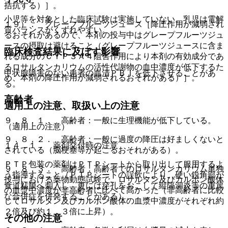
拮抗する）］。
小児等を対象とした臨床試験は実施していない。乳児は電解
１９）． グレープフルーツジュース［降圧作用が減弱され
質バランスがくずれやすい。
るおそれがあるので、本剤の投与中はグレープフルーツジュ
ースの摂取は避けること（グレープフルーツジュースに含ま
臨床検査結果に及ぼす影響
れる成分のＣＹＰ３Ａ４阻害作用により本剤の有効成分であ
るロサルタンカリウムの活性代謝物の血中濃度が低下するた
甲状腺障害のない患者の血清ＰＢＩを低下させることがあ
め、本剤の降圧作用が減弱されるおそれがある）］。
る。
高齢者
適用上の注意、取扱い上の注意
９．８．１． 高齢者：一般に生理機能が低下している。
（適用上の注意）
９．８．２． 高齢者：一般に過度の降圧は好ましくないと
１４．１． 薬剤交付時の注意
されている（脳梗塞等が起こるおそれがある）。
ＰＴＰ包装の薬剤はＰＴＰシートから取り出して服用するよ
９．８．３． 高齢者：高齢者でのロサルタンカリウム単独
う指導すること（ＰＴＰシートの誤飲により、硬い鋭角部が
投与における薬物動態試験で、ロサルタン及びカルボン酸体
食道粘膜へ刺入し、更には穿孔をおこして縦隔洞炎等の重篤
の血漿中濃度が非高齢者に比べて高かった（非高齢者に比較
な合併症を併発することがある）。
してロサルタン及びカルボン酸体の血漿中濃度がそれぞれ約
２倍及び約１．３倍に上昇）。
その他の注意