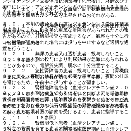
ンジオテンシン２受容体拮抗剤投与中の患者は、麻酔及び手
術中にレニン・アンジオテンシン系の抑制作用による高度な
９．１．１０． 高カルシウム血症、副甲状腺機能亢進症の
血圧低下を起こすおそれがある）。
ある患者：血清カルシウムを上昇させるおそれがある。
８．９． 本剤の成分を含むアンジオテンシン２受容体拮抗
９．１．１１． 交感神経切除後の患者：本剤の降圧作用が
剤投与中にまれに肝炎等の重篤な肝障害があらわれたとの報
増強されるおそれがある。
告があるので、肝機能検査を実施するなど、観察を十分に行
い、異常が認められた場合には投与を中止するなど適切な処
（腎機能障害患者）
置を行うこと。
９．２．１． 無尿の患者又は透析患者：投与しないこと
８．１０． 本剤の投与により利尿効果が急激にあらわれる
〔２．５参照〕。
ことがあるので、電解質失調、脱水に十分注意すること。
９．２．２． 急性腎障害の患者：投与しないこと（腎機能
８．１１． 夜間の休息が特に必要な患者には、夜間の排尿
を更に悪化させるおそれがある）〔２．６参照〕。
を避けるため、午前中に投与することが望ましい。
９．２．３． 腎機能障害患者（血清クレアチニン値２．０
８．１２． 本剤の成分であるヒドロクロロチアジドは急性
ｍｇ／ｄＬ超）：治療上やむを得ないと判断される場合を除
近視、閉塞隅角緑内障、脈絡膜滲出を発現させるおそれがあ
き、使用は避けること（ヒドロクロロチアジドにより腎血流
るので、急激な視力の低下や眼痛等の異常が認められた場合
量が低下し、ロサルタンカリウムにより腎機能障害が悪化す
には、直ちに眼科医の診察を受けるよう、患者に指導するこ
るおそれがある）。
と〔１１．１．１６参照〕。
９．２．４． 腎機能低下患者（血清クレアチニン値１．
（特定の背景を有する患者に関する注意）
５〜２．０ｍｇ／ｄＬ）：本剤投与中は定期的に血清クレア