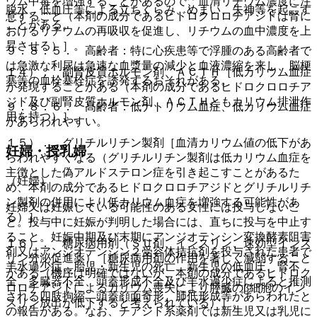
ウム中毒を増強することがあるので、血清リチウム濃度に注
脱水、低血圧等による立ちくらみ、めまい、失神等を起こす
意すること（本剤の成分であるヒドロクロロチアジドは腎に
ことがある。
おけるリチウムの再吸収を促進し、リチウムの血中濃度を上
昇させる）］。
９．８．５． 高齢者：特に心疾患等で浮腫のある高齢者で
は急激な利尿は急速な血漿量の減少と血液濃縮を来し、脳梗
１４）． 副腎皮質ホルモン剤、ＡＣＴＨ［低カリウム血症
塞等の血栓塞栓症を誘発するおそれがある。
が発現することがある（本剤の成分であるヒドロクロロチア
ジド及び副腎皮質ホルモン剤、ＡＣＴＨともカリウム排泄作
９．８．６． 高齢者：低ナトリウム血症、低カリウム血症
用を持つ）］。
があらわれやすい。
１５）． グリチルリチン製剤［血清カリウム値の低下があ
妊婦・授乳婦
らわれやすくなる（グリチルリチン製剤は低カリウム血症を
主徴とした偽アルドステロン症を引き起こすことがあるた
（妊婦）
め、本剤の成分であるヒドロクロロチアジドとグリチルリチ
ン製剤の併用により低カリウム血症を増強する可能性があ
妊婦又は妊娠している可能性のある女性には投与しないこ
る）］。
と。投与中に妊娠が判明した場合には、直ちに投与を中止す
ること。妊娠中期及び末期にアンジオテンシン変換酵素阻害
１６）． 糖尿病用剤（ＳＵ剤、インスリン、速効型インス
剤又はアンジオテンシン２受容体拮抗剤を投与された患者で
リン分泌促進薬）［糖尿病用剤の作用を著しく減弱すること
羊水過少症、胎児・新生児の死亡、新生児の低血圧、腎不
がある（機序は明確ではないが、本剤の成分であるヒドロク
全、多臓器不全、頭蓋形成不全及び羊水過少症によると推測
ロロチアジドによるカリウム喪失により膵臓のβ細胞のイン
される四肢拘縮、頭蓋顔面奇形、肺低形成等があらわれたと
スリン放出が低下すると考えられている）］。
の報告がある。なお、チアジド系薬剤では新生児又は乳児に