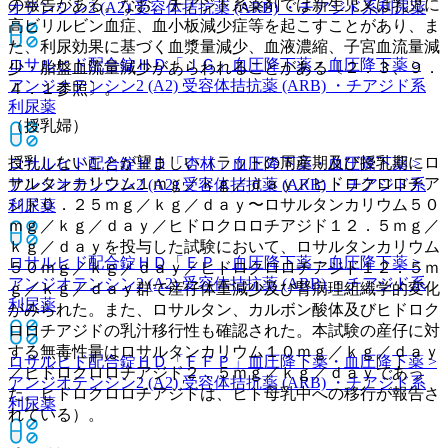
の報告がある。なお、チアジド系薬剤では新生児又は乳児に
オテンシン2 (A2) 受容体拮抗薬 (ARB) ・チアジド系利尿薬
高ビリルビン血症、血小板減少症等を起こすことがあり、ま
た、利尿効果に基づく血漿量減少、血液濃縮、子宮血流量減
ロサルヒド配合錠ＨＤ「ＪＧ」
血圧降下薬・血圧降下薬 >
少・胎盤血流量減少があらわれることがある〔２．３、９．
アンジオテンシン2 (A2) 受容体拮抗薬 (ARB) ・チアジド系
４．１参照〕。
利尿薬
（授乳婦）
授乳しないことが望ましい（ラットの周産期及び授乳期にロ
ロサルヒド配合錠ＨＤ「杏林」
血圧降下薬・血圧降下薬 >
サルタンカリウム１ｍｇ／ｋｇ／ｄａｙ／ヒドロクロロチア
アンジオテンシン2 (A2) 受容体拮抗薬 (ARB) ・チアジド系
ジド０．２５ｍｇ／ｋｇ／ｄａｙ〜ロサルタンカリウム５０
利尿薬
ｍｇ／ｋｇ／ｄａｙ／ヒドロクロロチアジド１２．５ｍｇ／
ｋｇ／ｄａｙを投与した試験において、ロサルタンカリウム
ロサルヒド配合錠ＨＤ「ＥＰ」
血圧降下薬・血圧降下薬 >
５０ｍｇ／ｋｇ／ｄａｙ／ヒドロクロロチアジド１２．５ｍ
アンジオテンシン2 (A2) 受容体拮抗薬 (ARB) ・チアジド系
ｇ／ｋｇ／ｄａｙ群で産仔体重減少及び腎病理組織学的変化
利尿薬
がみられた。また、ロサルタン、カルボン酸体及びヒドロク
ロロチアジドの乳汁移行性も確認された。本試験の産仔に対
する無毒性量はロサルタンカリウム１０ｍｇ／ｋｇ／ｄａｙ
ロサルヒド配合錠ＨＤ「ＦＦＰ」
血圧降下薬・血圧降下薬 >
／ヒドロクロロチアジド２．５ｍｇ／ｋｇ／ｄａｙであっ
アンジオテンシン2 (A2) 受容体拮抗薬 (ARB) ・チアジド系
た。ヒドロクロロチアジドは、ヒト母乳中への移行が報告さ
利尿薬
れている）。