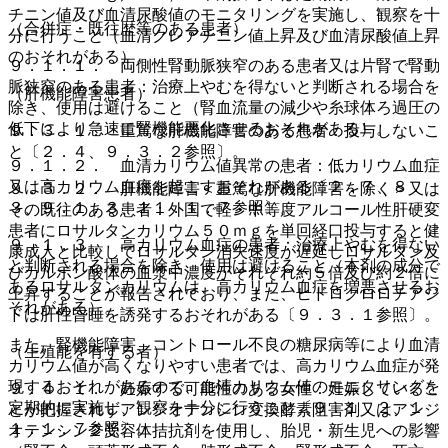
チニン値及び血清尿酸値のモニタリングを実施し、観察を十
（合併症・既往歴等のある患者）
分に行うこと（血清クレアチニン値上昇及び血清尿酸値上昇
のおそれがある）。
９．１．１． 両側性腎動脈狭窄のある患者又は片腎で腎動
脈狭窄のある患者：治療上やむを得ないと判断される場合を
（肝機能障害患者）
除き、使用は避けること（腎血流量の減少や糸球体ろ過圧の
低下により急速に腎機能悪化させるおそれがある）。
９．３．１． 重篤な肝機能障害のある患者：投与しないこ
と〔２．４、９．３．２参照〕。
９．１．２． 血清カリウム値異常の患者：低カリウム血症
又は高カリウム血症を起こすおそれがある〔２．７、８．
９．３．２． 肝機能障害＜重篤な肝機能障害を除く＞又は
３、９．１．３、１１．１．７参照〕。
その既往のある患者：外国で軽・中等度アルコール性肝硬変
患者にロサルタンカリウム５０ｍｇを単回経口投与すると健
９．１．３． 高カリウム血症の患者：治療上やむを得ない
康成人と比較してロサルタン消失速度が遅延しロサルタン及
と判断される場合を除き、使用は避けること（本剤の成分で
びカルボン酸体の血漿中濃度がそれぞれ約５倍及び約２倍に
あるロサルタンカリウムは、高カリウム血症を増悪させるお
上昇することが報告されており、また、ヒドロクロロチアジ
それがある）。
ドは肝性昏睡を誘発するおそれがある〔９．３．１参照〕。
また、腎機能障害、コントロール不良の糖尿病等により血清
（生殖能を有する者）
カリウム値が高くなりやすい患者では、高カリウム血症が発
現するおそれがあるので、血清カリウム値のモニタリングを
９．４．１． 妊娠する可能性のある女性：妊娠しているこ
定期的に実施し、観察を十分に行うこと〔９．１．２、１
とが把握されずアンジオテンシン変換酵素阻害剤又はアンジ
１．１．７参照〕。
オテンシン２受容体拮抗剤を使用し、胎児・新生児への影響