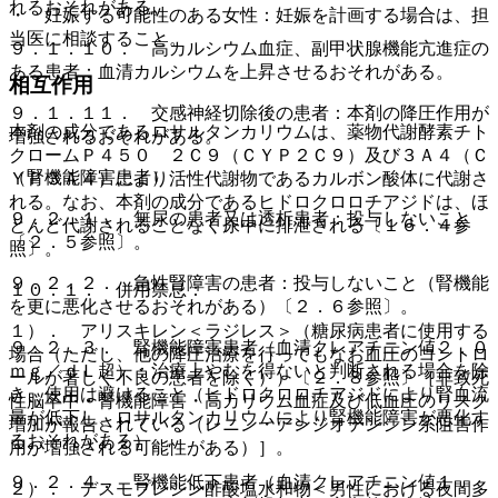
れるおそれがある。
・ 妊娠する可能性のある女性：妊娠を計画する場合は、担
当医に相談すること。
９．１．１０． 高カルシウム血症、副甲状腺機能亢進症の
ある患者：血清カルシウムを上昇させるおそれがある。
相互作用
９．１．１１． 交感神経切除後の患者：本剤の降圧作用が
本剤の成分であるロサルタンカリウムは、薬物代謝酵素チト
増強されるおそれがある。
クロームＰ４５０ ２Ｃ９（ＣＹＰ２Ｃ９）及び３Ａ４（Ｃ
（腎機能障害患者）
ＹＰ３Ａ４）により活性代謝物であるカルボン酸体に代謝さ
れる。なお、本剤の成分であるヒドロクロロチアジドは、ほ
９．２．１． 無尿の患者又は透析患者：投与しないこと
とんど代謝されることなく尿中に排泄される〔１６．４参
〔２．５参照〕。
照〕。
９．２．２． 急性腎障害の患者：投与しないこと（腎機能
１０．１． 併用禁忌：
を更に悪化させるおそれがある）〔２．６参照〕。
１）． アリスキレン＜ラジレス＞（糖尿病患者に使用する
９．２．３． 腎機能障害患者（血清クレアチニン値２．０
場合（ただし、他の降圧治療を行ってもなお血圧のコントロ
ｍｇ／ｄＬ超）：治療上やむを得ないと判断される場合を除
ールが著しく不良の患者を除く））〔２．８参照〕［非致死
き、使用は避けること（ヒドロクロロチアジドにより腎血流
性脳卒中・腎機能障害・高カリウム血症及び低血圧のリスク
量が低下し、ロサルタンカリウムにより腎機能障害が悪化す
増加が報告されている（レニン・アンジオテンシン系阻害作
るおそれがある）。
用が増強される可能性がある）］。
９．２．４． 腎機能低下患者（血清クレアチニン値１．
２）． デスモプレシン酢酸塩水和物＜男性における夜間多