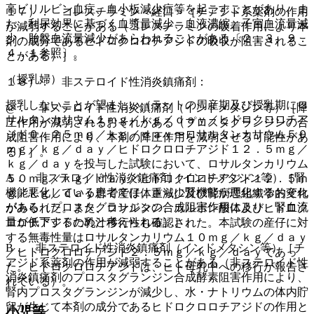
高ビリルビン血症、血小板減少症等を起こすことがあり、ま
１７）． コレスチラミン＜経口＞［チアジド系薬剤の作用
た、利尿効果に基づく血漿量減少、血液濃縮、子宮血流量減
が減弱することがある（コレスチラミンの吸着作用により本
少・胎盤血流量減少があらわれることがある〔２．３、９．
剤の成分であるヒドロクロロチアジドの吸収が阻害されるこ
４．１参照〕。
とがある）］。
（授乳婦）
１８）． 非ステロイド性消炎鎮痛剤：
授乳しないことが望ましい（ラットの周産期及び授乳期にロ
@． 非ステロイド性消炎鎮痛剤（インドメタシン等）［降
サルタンカリウム１ｍｇ／ｋｇ／ｄａｙ／ヒドロクロロチア
圧作用が減弱されるおそれがある（プロスタグランジンの合
ジド０．２５ｍｇ／ｋｇ／ｄａｙ〜ロサルタンカリウム５０
成阻害作用により、本剤の降圧作用を減弱させる可能性があ
ｍｇ／ｋｇ／ｄａｙ／ヒドロクロロチアジド１２．５ｍｇ／
る）］。
ｋｇ／ｄａｙを投与した試験において、ロサルタンカリウム
A． 非ステロイド性消炎鎮痛剤（インドメタシン等）［腎
５０ｍｇ／ｋｇ／ｄａｙ／ヒドロクロロチアジド１２．５ｍ
機能悪化している患者では、さらに腎機能が悪化するおそれ
ｇ／ｋｇ／ｄａｙ群で産仔体重減少及び腎病理組織学的変化
がある（プロスタグランジンの合成阻害作用により、腎血流
がみられた。また、ロサルタン、カルボン酸体及びヒドロク
量が低下するためと考えられる）］。
ロロチアジドの乳汁移行性も確認された。本試験の産仔に対
する無毒性量はロサルタンカリウム１０ｍｇ／ｋｇ／ｄａｙ
B． 非ステロイド性消炎鎮痛剤（インドメタシン等）［チ
／ヒドロクロロチアジド２．５ｍｇ／ｋｇ／ｄａｙであっ
アジド系薬剤の作用が減弱することがある（非ステロイド性
た。ヒドロクロロチアジドは、ヒト母乳中への移行が報告さ
消炎鎮痛剤のプロスタグランジン合成酵素阻害作用により、
れている）。
腎内プロスタグランジンが減少し、水・ナトリウムの体内貯
留が生じて本剤の成分であるヒドロクロロチアジドの作用と
小児等