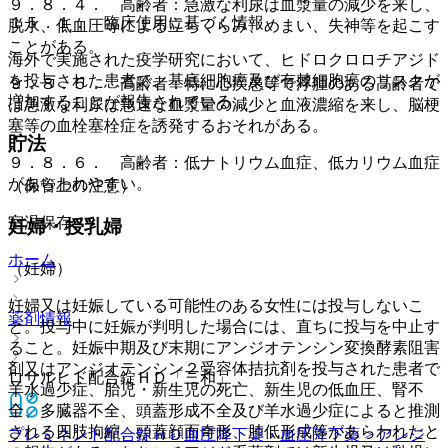
９．８．４． 高齢者：急激な利尿は血漿量の減少を来し、
１５．１． 臨床使用に基づく情報
脱水、低血圧等による立ちくらみ、めまい、失神等を起こす
ことがある。
海外で実施された疫学研究において、ヒドロクロロチアジド
を投与された患者で、基底細胞癌及び有棘細胞癌のリスクが
９．８．５． 高齢者：特に心疾患等で浮腫のある高齢者で
増加することが報告されている。
は急激な利尿は急速な血漿量の減少と血液濃縮を来し、脳梗
塞等の血栓塞栓症を誘発するおそれがある。
貯法
９．８．６． 高齢者：低ナトリウム血症、低カリウム血症
があらわれやすい。
（保管上の注意）
室温保存。
妊婦・授乳婦
ホーム
（妊婦）
妊婦又は妊娠している可能性のある女性には投与しないこ
薬剤情報
と。投与中に妊娠が判明した場合には、直ちに投与を中止す
ること。妊娠中期及び末期にアンジオテンシン変換酵素阻害
剤又はアンジオテンシン２受容体拮抗剤を投与された患者で
ロサルヒド配合錠ＨＤ「三和」
羊水過少症、胎児・新生児の死亡、新生児の低血圧、腎不
全、多臓器不全、頭蓋形成不全及び羊水過少症によると推測
される四肢拘縮、頭蓋顔面奇形、肺低形成等があらわれたと
プレミネント配合錠ＨＤ
血圧降下薬・血圧降下薬 > アンジ