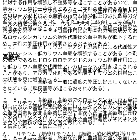
に対する作用を増強し不整脈等を起こすことがあるので、血
清カリウム値に十分注意すること（本剤の成分であるヒドロ
１９）． グレープフルーツジュース［降圧作用が減弱され
クロロチアジドによる血清カリウム値の低下により多量のジ
るおそれがあるので、本剤の投与中はグレープフルーツジュ
ギタリスが心筋Ｎａ−Ｋ ＡＴＰａｓｅに結合し、心収縮力
ースの摂取は避けること（グレープフルーツジュースに含ま
増強と不整脈が起こる（マグネシウム低下も同様の作用を示
れる成分のＣＹＰ３Ａ４阻害作用により本剤の有効成分であ
す））］。
るロサルタンカリウムの活性代謝物の血中濃度が低下するた
め、本剤の降圧作用が減弱されるおそれがある）］。
１２）． 乳酸ナトリウム［チアジド系薬剤による代謝性ア
ルカローシス・低カリウム血症を増強することがある（本剤
高齢者
の成分であるヒドロクロロチアジドのカリウム排泄作用によ
り低カリウム血症や代謝性アルカローシスが引き起こされる
９．８．１． 高齢者：一般に生理機能が低下している。
ことがあり、アルカリ化剤である乳酸ナトリウムの併用はこ
の状態を更に増強させる）］。
９．８．２． 高齢者：一般に過度の降圧は好ましくないと
されている（脳梗塞等が起こるおそれがある）。
１３）． リチウム：
９．８．３． 高齢者：高齢者でのロサルタンカリウム単独
@． リチウム（炭酸リチウム）［リチウム中毒が報告され
投与における薬物動態試験で、ロサルタン及びカルボン酸体
ているので、血中リチウム濃度に注意すること（本剤の成分
の血漿中濃度が非高齢者に比べて高かった（非高齢者に比較
であるロサルタンカリウムのナトリウム排泄作用により、リ
してロサルタン及びカルボン酸体の血漿中濃度がそれぞれ約
チウムの蓄積が起こると考えられている）］。
２倍及び約１．３倍に上昇）。
A． リチウム（炭酸リチウム）［振戦・消化器愁訴等リチ
９．８．４． 高齢者：急激な利尿は血漿量の減少を来し、