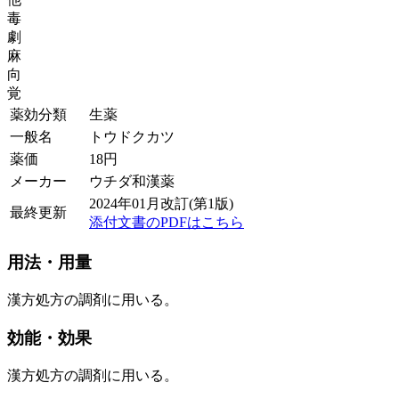
毒
劇
麻
向
覚
薬効分類
生薬
一般名
トウドクカツ
薬価
18
円
メーカー
ウチダ和漢薬
2024年01月改訂(第1版)
最終更新
添付文書のPDFはこちら
用法・用量
漢方処方の調剤に用いる。
効能・効果
漢方処方の調剤に用いる。