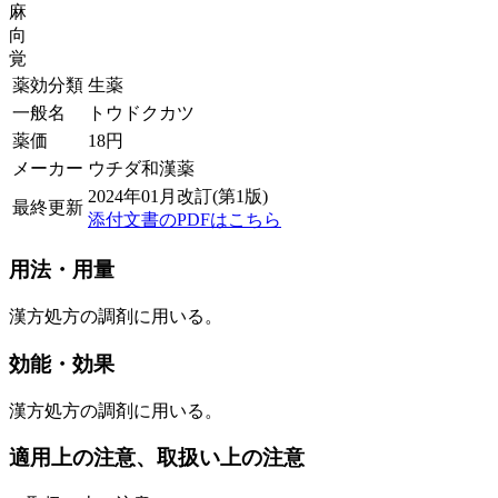
麻
向
覚
薬効分類
生薬
一般名
トウドクカツ
薬価
18
円
メーカー
ウチダ和漢薬
2024年01月改訂(第1版)
最終更新
添付文書のPDFはこちら
用法・用量
漢方処方の調剤に用いる。
効能・効果
漢方処方の調剤に用いる。
適用上の注意、取扱い上の注意