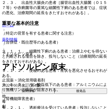
２．３． 出血性大腸炎の患者［腸管出血性大腸菌（Ｏ１５
７等）や赤痢菌等の重篤な細菌性下痢のある患者では、症状
の悪化、治療期間の延長をきたすおそれがある］。
重要な基本的注意
ホーム
（特定の背景を有する患者に関する注意）
薬剤情報
（合併症・既往歴等のある患者）
９．１．１． 細菌性下痢のある患者：治療上やむを得ない
アドソルビン原末
と判断される場合を除き、投与しないこと（治療期間の延長
をきたすおそれがある）。
アドソルビン原末
９．１．２． 便秘のある患者：症状を悪化させるおそれが
ある。
止瀉薬 > 消化管用吸着剤
９．１．３． リン酸塩低下のある患者：アルミニウムによ
2022年03月改訂(第1版)
り無機リンの吸収が阻害される。
薬剤情報
後発品
他
（腎機能障害患者）
毒
劇
９．２．１． 透析療法を受けている患者：投与しないこと