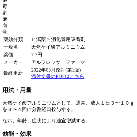
毒
劇
麻
向
覚
薬効分類
止瀉薬 > 消化管用吸着剤
一般名
天然ケイ酸アルミニウム
薬価
7.7
円
メーカー
アルフレッサ ファーマ
2022年03月改訂(第1版)
最終更新
添付文書のPDFはこちら
用法・用量
天然ケイ酸アルミニウムとして、通常、成人１日３〜１０ｇ
を３〜４回に分割経口投与する。
なお、年齢、症状により適宜増減する。
効能・効果