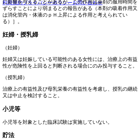
に影響を与えることがあるが、この作用は薬剤の服用時間を
利用規約
プライバシーポリシー
お問い合わせ
ずらすことにより弱まるとの報告がある（本剤の吸着作用又
は消化管内・体液のｐＨ上昇による作用と考えられてい
る）］。
妊婦・授乳婦
（妊婦）
妊婦又は妊娠している可能性のある女性には、治療上の有益
性が危険性を上回ると判断される場合にのみ投与すること。
（授乳婦）
治療上の有益性及び母乳栄養の有益性を考慮し、授乳の継続
又は中止を検討すること。
小児等
小児等を対象とした臨床試験は実施していない。
貯法