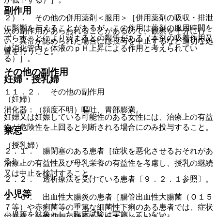
副作用
２）． その他の併用薬剤＜服用＞［併用薬剤の吸収・排泄
に影響を与えることがあるが、この作用は薬剤の服用時間を
次の副作用があらわれることがあるので、観察を十分に行
ずらすことにより弱まるとの報告がある（本剤の吸着作用又
い、異常が認められた場合には投与を中止するなど適切な処
は消化管内・体液のｐＨ上昇による作用と考えられてい
置を行うこと。
る）］。
その他の副作用
妊婦・授乳婦
１１．２． その他の副作用
（妊婦）
消化器：（頻度不明）嘔吐、胃部膨満。
妊婦又は妊娠している可能性のある女性には、治療上の有益
性が危険性を上回ると判断される場合にのみ投与すること。
禁忌
（授乳婦）
２．１． 腸閉塞のある患者［症状を悪化させるおそれがあ
る］。
治療上の有益性及び母乳栄養の有益性を考慮し、授乳の継続
又は中止を検討すること。
２．２． 透析療法を受けている患者〔９．２．１参照〕。
小児等
２．３． 出血性大腸炎の患者［腸管出血性大腸菌（Ｏ１５
７等）や赤痢菌等の重篤な細菌性下痢のある患者では、症状
小児等を対象とした臨床試験は実施していない。