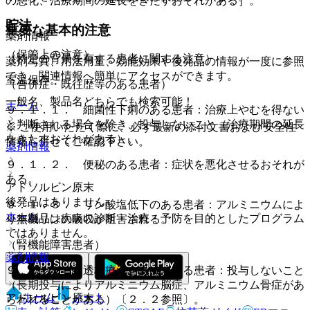
の悪化、治療期間の延長をきたすおそれがある］。
貯法
重要な基本的注意
薬剤情報
（保管上の注意）
（特定の背景を有する患者に関する注意）
薬剤写真、用法用量、効能効果や後発品の情報が一度に参照
でき、関連情報へ簡単にアクセスができます。
室温保存。
（合併症・既往歴等のある患者）
一般名、製品名どちらでも検索可能！
ホーム
９．１．１． 細菌性下痢のある患者：治療上やむを得ない
と判断される場合を除き、投与しないこと（治療期間の延長
※ ご使用いただく際に、必ず最新の添付文書および安全性
をきたすおそれがある）。
情報も併せてご確認下さい。
薬剤情報
９．１．２． 便秘のある患者：症状を悪化させるおそれが
ある。
アドソルビン原末
後発品はありません
９．１．３． リン酸塩低下のある患者：アルミニウムによ
ホーム
※本製品は疾病の診断・治療・予防を目的としたプログラム
り無機リンの吸収が阻害される。
ではありません。
（腎機能障害患者）
薬剤情報
９．２．１． 透析療法を受けている患者：投与しないこと
（長期投与によりアルミニウム脳症、アルミニウム骨症があ
ホーム
ノート
アドソルビン原末
らわれることがある）〔２．２参照〕。