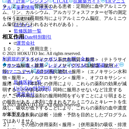
表・計算
レジメン
CTCAE
抗菌薬ガイド
ERマニュ
９．２．２． 腎障害のある患者：定期的に血中アルミニウ
アル
薬剤情報
ポスト
ム、リン、カルシウム、アルカリフォスファターゼ等の測定
を行うこと（長期投与によりアルミニウム脳症、アルミニウ
新規登録
ム骨症があらわれるおそれがある）。
ログイン
監修医師一覧
相互作用
UpToDate特別割引
運営会社
１０．２． 併用注意：
© 2021 HOKUTO Inc. All rights reserved.
利用規約
プライバシーポリシー
お問い合わせ
１）． テトラサイクリン系抗生物質＜服用＞（テトラサイ
ホーム
表・計算
レジメン
CTCAE
抗菌薬ガイド
クリン塩酸塩＜服用＞、ミノサイクリン塩酸塩＜服用＞
ERマニュアル
薬剤情報
ポスト
等）、ニューキノロン系抗菌剤＜服用＞（エノキサシン水和
物＜服用＞、ノルフロキサシン＜服用＞、オフロキサシン＜
監修医師一覧
服用＞等）［本剤との併用により、これらの薬剤の効果が減
UpToDate特別割引
弱することがあるので、同時に服用させないなど注意する
運営会社
が、この作用は薬剤の服用時間をずらすことにより弱まると
の報告がある（本剤に含まれるアルミニウムとキレートを生
© 2021 HOKUTO Inc. All rights reserved.
成し、吸収が低下することにより、これらの薬剤の血中濃度
が低下する）］。
※本製品は疾病の診断・治療・予防を目的としたプログラム
ではありません。
２）． その他の併用薬剤＜服用＞［併用薬剤の吸収・排泄