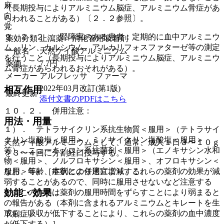
麻
（長期投与によりアルミニウム脳症、アルミニウム骨症があ
向
らわれることがある）〔２．２参照〕。
覚
９．２．２． 腎障害のある患者：定期的に血中アルミニウ
薬効分類
止瀉薬 > 消化管用吸着剤
ム、リン、カルシウム、アルカリフォスファターゼ等の測定
一般名
天然ケイ酸アルミニウム
を行うこと（長期投与によりアルミニウム脳症、アルミニウ
薬価
7.7
円
ム骨症があらわれるおそれがある）。
メーカー
アルフレッサ ファーマ
2022年03月改訂(第1版)
相互作用
最終更新
添付文書のPDFはこちら
１０．２． 併用注意：
用法・用量
１）． テトラサイクリン系抗生物質＜服用＞（テトラサイ
クリン塩酸塩＜服用＞、ミノサイクリン塩酸塩＜服用＞
天然ケイ酸アルミニウムとして、通常、成人１日３〜１０ｇ
等）、ニューキノロン系抗菌剤＜服用＞（エノキサシン水和
を３〜４回に分割経口投与する。
物＜服用＞、ノルフロキサシン＜服用＞、オフロキサシン＜
服用＞等）［本剤との併用により、これらの薬剤の効果が減
なお、年齢、症状により適宜増減する。
弱することがあるので、同時に服用させないなど注意する
効能・効果
が、この作用は薬剤の服用時間をずらすことにより弱まると
の報告がある（本剤に含まれるアルミニウムとキレートを生
成し、吸収が低下することにより、これらの薬剤の血中濃度
下痢症。
が低下する）］。