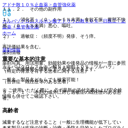
アドナ散１０％
止血薬 > 血管強化薬
１１．２． その他の副作用
１）． 消化器：（０．１〜５％未満）食欲不振、胃部不快
カルバゾクロムスルホン酸ナトリウム散１０％「日医工」
止
感、（０．１％未満）悪心、嘔吐。
血薬 > 血管強化薬
ホーム
２）． 過敏症：（頻度不明）発疹、そう痒。
再評価結果を含む。
薬剤情報
薬剤情報
重要な基本的注意
薬剤写真、用法用量、効能効果や後発品の情報が一度に参照
カルバゾクロムスルホン酸Ｎａ細粒１０％「ツルハラ」
でき、関連情報へ簡単にアクセスができます。
（特定の背景を有する患者に関する注意）
一般名、製品名どちらでも検索可能！
（合併症・既往歴等のある患者）
※ ご使用いただく際に、必ず最新の添付文書および安全性
９．１．１． 本剤の成分に対し過敏症の既往歴のある患
情報も併せてご確認下さい。
者。
高齢者
減量するなど注意すること（一般に生理機能が低下してい
※本製品は疾病の診断・治療・予防を目的としたプログラム