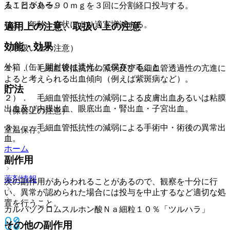
ることがある。
人１日３０〜９０ｍｇを３回に分割経口投与する。
なお、年齢、症状により適宜増減する。
適用上の注意、取扱い上の注意
効能・効果
（取扱い上の注意）
外箱（缶）開封後は遮光して保存すること。
１）． 毛細血管抵抗性の減弱及び毛細血管透過性の亢進に
よると考えられる出血傾向（例えば紫斑病など）。
貯法
２）． 毛細血管抵抗性の減弱による皮膚出血あるいは粘膜
出血及び内膜出血、眼底出血・腎出血・子宮出血。
（保管上の注意）
３）． 毛細血管抵抗性の減弱による手術中・術後の異常出
室温保存。
血。
ホーム
副作用
薬剤情報
次の副作用があらわれることがあるので、観察を十分に行
い、異常が認められた場合には投与を中止するなど適切な処
置を行うこと。
カルバゾクロムスルホン酸Ｎａ細粒１０％「ツルハラ」
その他の副作用