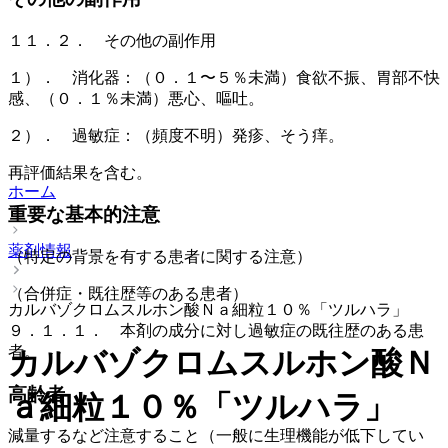
１１．２． その他の副作用
１）． 消化器：（０．１〜５％未満）食欲不振、胃部不快
感、（０．１％未満）悪心、嘔吐。
２）． 過敏症：（頻度不明）発疹、そう痒。
再評価結果を含む。
ホーム
重要な基本的注意
薬剤情報
（特定の背景を有する患者に関する注意）
（合併症・既往歴等のある患者）
カルバゾクロムスルホン酸Ｎａ細粒１０％「ツルハラ」
９．１．１． 本剤の成分に対し過敏症の既往歴のある患
者。
カルバゾクロムスルホン酸Ｎ
高齢者
ａ細粒１０％「ツルハラ」
減量するなど注意すること（一般に生理機能が低下してい