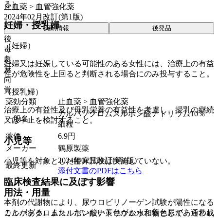
る）。
止血薬 > 血管強化薬
2024年02月改訂(第1版)
妊婦・授乳婦
薬剤情報
後発品
後
（妊婦）
毒
劇
妊婦又は妊娠している可能性のある女性には、治療上の有益
麻
性が危険性を上回ると判断される場合にのみ投与すること。
向
覚
（授乳婦）
薬効分類
止血薬 > 血管強化薬
治療上の有益性及び母乳栄養の有益性を考慮し、授乳の継続
カルバゾクロムスルホン酸ナトリウム10％
一般名
又は中止を検討すること。
細粒
薬価
6.9
円
小児等
メーカー
鶴原製薬
2024年02月改訂(第1版)
小児等を対象とした臨床試験は実施していない。
最終更新
添付文書のPDFはこちら
臨床検査結果に及ぼす影響
用法・用量
本剤の代謝物により、尿ウロビリノーゲン試験が陽性になる
ことがある。また、だいだい黄色がかった着色尿があらわれ
カルバゾクロムスルホン酸ナトリウム水和物として、通常成