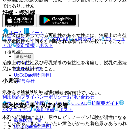
る）。
ではありません。
妊婦・授乳婦
（妊婦）
ホーム
ノート
妊婦又は妊娠している可能性のある女性には、治療上の有益
表・計算
レジメン
CTCAE
抗菌薬ガイド
ERマニュ
性が危険性を上回ると判断される場合にのみ投与すること。
アル
薬剤情報
ポスト
（授乳婦）
新規登録
治療上の有益性及び母乳栄養の有益性を考慮し、授乳の継続
ログイン
又は中止を検討すること。
監修医師一覧
UpToDate特別割引
小児等
運営会社
© 2021 HOKUTO Inc. All rights reserved.
小児等を対象とした臨床試験は実施していない。
利用規約
プライバシーポリシー
お問い合わせ
ホーム
表・計算
レジメン
CTCAE
抗菌薬ガイド
臨床検査結果に及ぼす影響
ERマニュアル
薬剤情報
ポスト
本剤の代謝物により、尿ウロビリノーゲン試験が陽性になる
監修医師一覧
ことがある。また、だいだい黄色がかった着色尿があらわれ
UpToDate特別割引