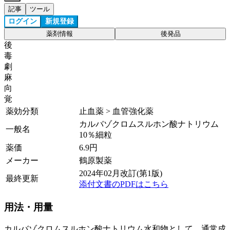
記事
ツール
ログイン
新規登録
薬剤情報
後発品
後
毒
劇
麻
向
覚
薬効分類
止血薬 > 血管強化薬
カルバゾクロムスルホン酸ナトリウム
一般名
10％細粒
薬価
6.9
円
メーカー
鶴原製薬
2024年02月改訂(第1版)
最終更新
添付文書のPDFはこちら
用法・用量
カルバゾクロムスルホン酸ナトリウム水和物として、通常成