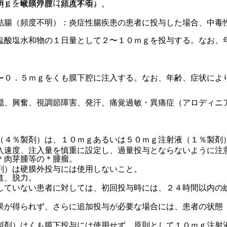
ｍｇを硬膜外腔に注入する。
明）、喉頭浮腫（頻度不明）。
結腸（頻度不明）：炎症性腸疾患の患者に投与した場合、中毒
塩酸塩水和物の１日量として２〜１０ｍｇを投与する。なお、
〜０．５ｍｇをくも膜下腔に注入する。なお、年齢、症状によ
。
穏、興奮、視調節障害、発汗、痛覚過敏・異痛症（アロディニ
（４％製剤）は、１０ｍｇあるいは５０ｍｇ注射液（１％製剤
入速度、注入量を慎重に設定し、過量投与とならないように注
＊肉芽腫等の＊腫瘤。
剤）は硬膜外投与には使用しないこと。
進、脱力。
していない患者に対しては、初回投与時には、２４時間以内の
果が得られず、さらに追加投与が必要な場合には、患者の状態
製剤）はくも膜下投与には使用せず、原則として１０ｍｇ注射