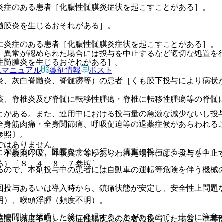
炎症のある患者［化膿性髄膜炎症状を起こすことがある］。
髄膜炎を生じるおそれがある］。
に炎症のある患者［化膿性髄膜炎症状を起こすことがある］。
、異常が認められた場合には投与を中止するなど適切な処置を
性髄膜炎を生じるおそれがある］。
Rマニュアル
薬剤情報
ポスト
炎、灰白脊髄炎、脊髄癆等）の患者［くも膜下投与により病状
核、脊椎炎及び脊髄に転移性腫瘍・脊椎に転移性腫瘍等の脊髄
とがある。また、連用中における投与量の急激な減少ないし投
全身筋肉痛・全身関節痛、呼吸促迫等の退薬症候があらわれる
参照〕。
ではありません。
とがあるので、観察を十分に行い、慎重に投与すること〔１１
、不規則呼吸、呼吸異常等があらわれた場合には、投与を中止
る）〔８．４、８．７参照〕。
るので、本剤投与中の患者には自動車の運転等危険を伴う機械
回投与あるいは導入時から、鎮痛状態が安定し、安全性上問題
明）、喉頭浮腫（頻度不明）。
数時間以上経過した後に発現することがあるので、十分に注意
結腸（頻度不明）：炎症性腸疾患の患者に投与した場合、中毒