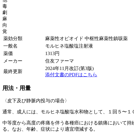
毒
劇
麻
向
覚
薬効分類
麻薬性オピオイド 中枢性麻薬性鎮咳薬
一般名
モルヒネ塩酸塩注射液
薬価
1313
円
メーカー
住友ファーマ
2024年11月改訂(第3版)
最終更新
添付文書のPDFはこちら
用法・用量
〈皮下及び静脈内投与の場合〉
通常、成人には、モルヒネ塩酸塩水和物として、１回５〜１
中等度から高度の疼痛を伴う各種癌における鎮痛において持
る。なお、年齢、症状により適宜増減する。