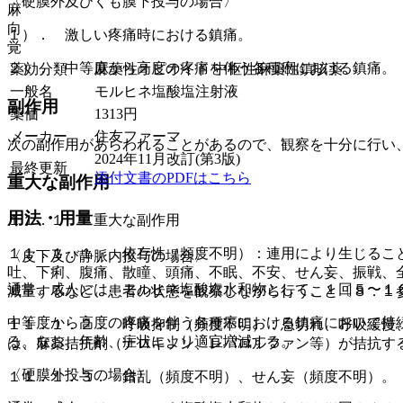
〈硬膜外及びくも膜下投与の場合〉
麻
向
１）． 激しい疼痛時における鎮痛。
覚
２）． 中等度から高度の疼痛を伴う各種癌における鎮痛。
薬効分類
麻薬性オピオイド 中枢性麻薬性鎮咳薬
一般名
モルヒネ塩酸塩注射液
副作用
薬価
1313
円
メーカー
住友ファーマ
次の副作用があらわれることがあるので、観察を十分に行い
2024年11月改訂(第3版)
最終更新
添付文書のPDFはこちら
重大な副作用
用法・用量
１１．１． 重大な副作用
１１．１．１． 依存性（頻度不明）：連用により生じるこ
〈皮下及び静脈内投与の場合〉
吐、下痢、腹痛、散瞳、頭痛、不眠、不安、せん妄、振戦、
通常、成人には、モルヒネ塩酸塩水和物として、１回５〜１
減量するなど、患者の状態を観察しながら行うこと〔８．１
中等度から高度の疼痛を伴う各種癌における鎮痛において持
１１．１．２． 呼吸抑制（頻度不明）：息切れ、呼吸緩慢
る。なお、年齢、症状により適宜増減する。
は、麻薬拮抗剤（ナロキソン、レバロルファン等）が拮抗す
〈硬膜外投与の場合〉
１１．１．３． 錯乱（頻度不明）、せん妄（頻度不明）。