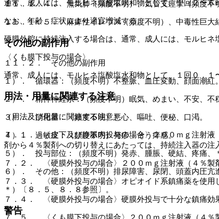
通常、成人には、モルヒネ塩酸塩水和物として、１回２〜６
１１．１．４． 無気肺（頻度不明）、気管支痙攣（頻度不
なお、年齢、症状により適宜増減する。
１１．１．５． 麻痺性イレウス（頻度不明）、中毒性巨大
硬膜外腔に持続注入する場合は、通常、成人には、モルヒネ
その他の副作用
〈くも膜下投与の場合〉
１１．２． その他の副作用
通常、成人には、モルヒネ塩酸塩水和物として、１回０．１
１）． 循環器：（頻度不明）不整脈、血圧変動、顔面潮紅
用法・用量に関連する注意
２）． 精神神経系：（頻度不明）眠気、めまい、不安、不
（用法及び用量に関連する注意）
３）． 消化器：（頻度不明）悪心、嘔吐、便秘、口渇。
７．１． 〈皮下及び静脈内投与の場合〉２００ｍｇ注射液
４）． 過敏症：（頻度不明）発疹、そう痒感。
剤から４％製剤への切り替えにあたっては、持続注入器の注
５）． 投与部位：（頻度不明）発赤、腫脹、硬結、疼痛、
７．２． 〈硬膜外投与の場合〉２００ｍｇ注射液（４％製
６）． その他：（頻度不明）排尿障害、尿閉、頭蓋内圧亢
７．３． 〈硬膜外投与の場合〉オピオイド系鎮痛薬を使用
＊）〔８．５、８．８参照〕。
７．４． 〈硬膜外投与の場合〉硬膜外投与で十分な鎮痛効
警告
７．５． 〈くも膜下投与の場合〉２００ｍｇ注射液（４％