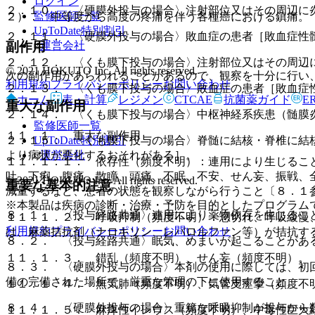
ログイン
２．１０． 〈硬膜外投与の場合〉注射部位又はその周辺に
監修医師一覧
２）． 中等度から高度の疼痛を伴う各種癌における鎮痛。
UpToDate特別割引
２．１１． 〈硬膜外投与の場合〉敗血症の患者［敗血症性
運営会社
副作用
２．１２． 〈くも膜下投与の場合〉注射部位又はその周辺
© 2021 HOKUTO Inc. All rights reserved.
次の副作用があらわれることがあるので、観察を十分に行い
利用規約
プライバシーポリシー
お問い合わせ
２．１３． 〈くも膜下投与の場合〉敗血症の患者［敗血症
ホーム
表・計算
レジメン
CTCAE
抗菌薬ガイド
E
重大な副作用
２．１４． 〈くも膜下投与の場合〉中枢神経系疾患（髄膜
監修医師一覧
１１．１． 重大な副作用
UpToDate特別割引
２．１５． 〈くも膜下投与の場合〉脊髄に結核・脊椎に結
運営会社
より病状が悪化するおそれがある］。
１１．１．１． 依存性（頻度不明）：連用により生じるこ
吐、下痢、腹痛、散瞳、頭痛、不眠、不安、せん妄、振戦、
© 2021 HOKUTO Inc. All rights reserved.
重要な基本的注意
減量するなど、患者の状態を観察しながら行うこと〔８．１
※本製品は疾病の診断・治療・予防を目的としたプログラム
８．１． 〈投与経路共通〉連用により薬物依存を生じるこ
１１．１．２． 呼吸抑制（頻度不明）：息切れ、呼吸緩慢
利用規約
プライバシーポリシー
お問い合わせ
は、麻薬拮抗剤（ナロキソン、レバロルファン等）が拮抗す
８．２． 〈投与経路共通〉眠気、めまいが起こることがあ
１１．１．３． 錯乱（頻度不明）、せん妄（頻度不明）。
８．３． 〈硬膜外投与の場合〉本剤の使用に際しては、初
備の完備された場所で、厳重な管理の下に使用すること。
１１．１．４． 無気肺（頻度不明）、気管支痙攣（頻度不
８．４． 〈硬膜外投与の場合〉重篤な呼吸抑制が投与から
１１．１．５． 麻痺性イレウス（頻度不明）、中毒性巨大