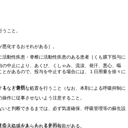
行うこと。
が悪化するおそれがある］。
に活動性疾患・脊椎に活動性疾患のある患者［くも膜下投与に
与の中止により、あくび、くしゃみ、流涙、発汗、悪心、嘔
ことがあるので、投与を中止する場合には、１日用量を徐々に
．１．１参照〕。
するなど適切な処置を行うこと（なお、本剤による呼吸抑制に
の操作に従事させないよう注意すること。
ないと判断できるまでは、必ず気道確保、呼吸管理等の蘇生設
すること〔１１．１．２参照〕。
性巨大結腸があらわれるとの報告がある。