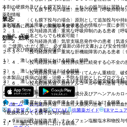
本剤の硬膜外及びくも膜下投与は、これらの投与法に習熟し
７．６． 〈くも膜下投与の場合〉患者の状態（呼吸抑制等
薬剤情報
禁忌
７．７． 〈くも膜下投与の場合〉原則として追加投与や持
薬剤写真、用法用量、効能効果や後発品の情報が一度に参照
きる場合にのみ、その実施を考慮すること。
２．１． 〈投与経路共通〉重篤な呼吸抑制のある患者［呼
一般名、製品名どちらでも検索可能！
効能・効果
２．２． 〈投与経路共通〉気管支喘息発作中の患者［気道
※ ご使用いただく際に、必ず最新の添付文書および安全性情
〈皮下及び静脈内投与の場合〉
２．３． 〈投与経路共通〉重篤な肝機能障害のある患者〔
１）． 激しい疼痛時における鎮痛・鎮静。
２．４． 〈投与経路共通〉慢性肺疾患に続発する心不全の
２）． 激しい咳嗽発作における鎮咳。
２．５． 〈投与経路共通〉痙攣状態（てんかん重積症、破
※本製品は疾病の診断・治療・予防を目的としたプログラム
３）． 激しい下痢症状の改善及び手術後等の腸管蠕動運動
２．６． 〈投与経路共通〉急性アルコール中毒の患者［呼
４）． 麻酔前投薬、麻酔補助。
２．７． 〈投与経路共通〉本剤の成分及びアヘンアルカロ
５）． 中等度から高度の疼痛を伴う各種癌における鎮痛。
ホーム
ノート
２．８． 〈投与経路共通〉出血性大腸炎の患者［腸管出血
表・計算
レジメン
CTCAE
抗菌薬ガイド
ERマニュ
る］〔９．１．１参照〕。
〈硬膜外及びくも膜下投与の場合〉
２．９． 〈投与経路共通〉ナルメフェン塩酸塩水和物投与
新規登録
１）． 激しい疼痛時における鎮痛。