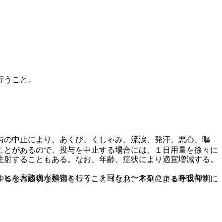
行うこと。
与の中止により、あくび、くしゃみ、流涙、発汗、悪心、嘔
ことがあるので、投与を中止する場合には、１日用量を徐々に
注射することもある。なお、年齢、症状により適宜増減する。
ルヒネ塩酸塩水和物として、１回５０〜２００ｍｇを投与す
するなど適切な処置を行うこと（なお、本剤による呼吸抑制に