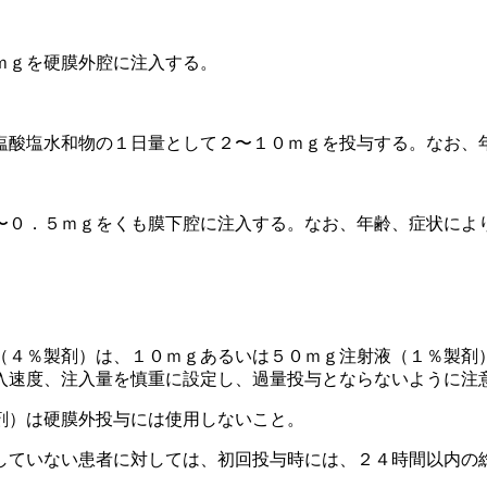
ｍｇを硬膜外腔に注入する。
塩酸塩水和物の１日量として２〜１０ｍｇを投与する。なお、
〜０．５ｍｇをくも膜下腔に注入する。なお、年齢、症状によ
（４％製剤）は、１０ｍｇあるいは５０ｍｇ注射液（１％製剤
入速度、注入量を慎重に設定し、過量投与とならないように注
剤）は硬膜外投与には使用しないこと。
していない患者に対しては、初回投与時には、２４時間以内の