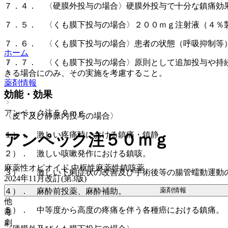
７．４． 〈硬膜外投与の場合〉硬膜外投与で十分な鎮痛効
７．５． 〈くも膜下投与の場合〉２００ｍｇ注射液（４％
７．６． 〈くも膜下投与の場合〉患者の状態（呼吸抑制等
ホーム
７．７． 〈くも膜下投与の場合〉原則として追加投与や持
きる場合にのみ、その実施を考慮すること。
薬剤情報
効能・効果
アンペック注５０ｍｇ
〈皮下及び静脈内投与の場合〉
１）． 激しい疼痛時における鎮痛・鎮静。
アンペック注５０ｍｇ
２）． 激しい咳嗽発作における鎮咳。
麻薬性オピオイド 中枢性麻薬性鎮咳薬
３）． 激しい下痢症状の改善及び手術後等の腸管蠕動運動
2024年11月改訂(第3版)
薬剤情報
４）． 麻酔前投薬、麻酔補助。
他
５）． 中等度から高度の疼痛を伴う各種癌における鎮痛。
毒
劇