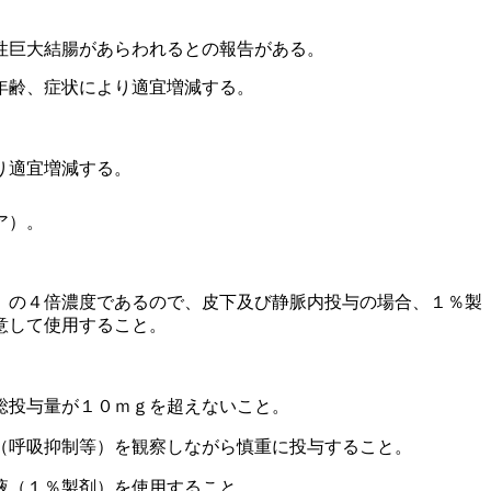
性巨大結腸があらわれるとの報告がある。
年齢、症状により適宜増減する。
り適宜増減する。
ア）。
）の４倍濃度であるので、皮下及び静脈内投与の場合、１％製
意して使用すること。
総投与量が１０ｍｇを超えないこと。
（呼吸抑制等）を観察しながら慎重に投与すること。
液（１％製剤）を使用すること。