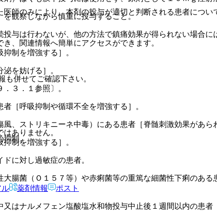
た医師のみにより、本剤の投与が適切と判断される患者につい
）を観察しながら慎重に投与すること。
続投与は行わないが、他の方法で鎮痛効果が得られない場合に
でき、関連情報へ簡単にアクセスができます。
吸抑制を増強する］。
分泌を妨げる］。
報も併せてご確認下さい。
９．３．１参照〕。
患者［呼吸抑制や循環不全を増強する］。
傷風、ストリキニーネ中毒）にある患者［脊髄刺激効果があら
ではありません。
の抑制。
吸抑制を増強する］。
イドに対し過敏症の患者。
性大腸菌（Ｏ１５７等）や赤痢菌等の重篤な細菌性下痢のある
アル
薬剤情報
ポスト
中又はナルメフェン塩酸塩水和物投与中止後１週間以内の患者