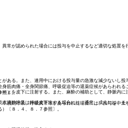
、異常が認められた場合には投与を中止するなど適切な処置を
とがある。また、連用中における投与量の急激な減少ないし投
全身筋肉痛・全身関節痛、呼吸促迫等の退薬症候があらわれる
０ｍｇを皮下に注射する。また、麻酔の補助として、静脈内に
参照〕。
続点滴静注又は持続皮下注する場合には、通常、成人には、モ
、不規則呼吸、呼吸異常等があらわれた場合には、投与を中止
る）〔８．４、８．７参照〕。