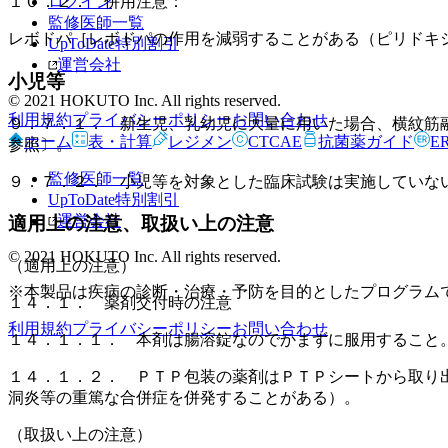
ログイン
１０．２． 併用注意：
監修医師一覧
レボドパ［レボドパの作用を減弱することがある（ピリドキ
UpToDate特別割引
運営会社
小児等
© 2021 HOKUTO Inc. All rights reserved.
利用規約
プライバシーポリシー
お問い合わせ
９．７．１． 新生児、乳幼児に大量に用いた場合、横紋筋
ホーム
表・計算
レジメン
CTCAE
抗菌薬ガイド
E
参照〕。
監修医師一覧
９．７．２． 小児等を対象とした臨床試験は実施していな
UpToDate特別割引
運営会社
適用上の注意、取扱い上の注意
© 2021 HOKUTO Inc. All rights reserved.
（適用上の注意）
※本製品は疾病の診断・治療・予防を目的としたプログラム
１４．１． 薬剤交付時の注意
利用規約
プライバシーポリシー
お問い合わせ
１４．１．１． 本剤は腸溶錠なのでかまずに服用すること
１４．１．２． ＰＴＰ包装の薬剤はＰＴＰシートから取り
洞炎等の重篤な合併症を併発することがある）。
（取扱い上の注意）