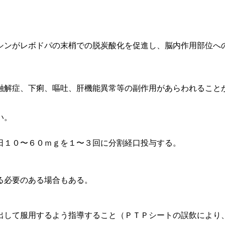
シンがレボドパの末梢での脱炭酸化を促進し、脳内作用部位へ
融解症、下痢、嘔吐、肝機能異常等の副作用があらわれること
い。
日１０〜６０ｍｇを１〜３回に分割経口投与する。
る必要のある場合もある。
。
出して服用するよう指導すること（ＰＴＰシートの誤飲により