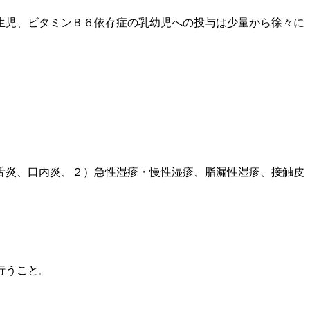
生児、ビタミンＢ６依存症の乳幼児への投与は少量から徐々に
舌炎、口内炎、２）急性湿疹・慢性湿疹、脂漏性湿疹、接触皮
行うこと。