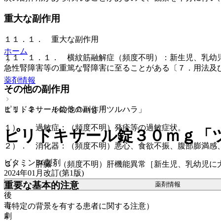
重大な副作用
１１．１． 重大な副作用
ホーム
１１．１．１． 横紋筋融解症（頻度不明）：新生児、乳幼
急性腎障害等の重篤な腎障害に至ることがある〔７．用法及
薬剤情報
その他の副作用
ピリドキサール錠３０ｍｇ「ツルハラ」
１１．２． その他の副作用
１）． 過敏症：（頻度不明）発疹等の過敏症状。
ピリドキサール錠３０ｍｇ「
２）． 消化器：（頻度不明）悪心、食欲不振、腹部膨満感
ビタミンB6製剤
３）． 肝臓：（頻度不明）肝機能異常［新生児、乳幼児に
2024年01月改訂(第1版)
重要な基本的注意
薬剤情報
後
毒
（特定の背景を有する患者に関する注意）
劇