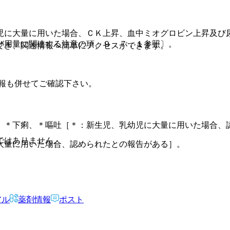
児に大量に用いた場合、ＣＫ上昇、血中ミオグロビン上昇及び
び用量に関連する注意の項、９．７．１参照〕。
でき、関連情報へ簡単にアクセスができます。
報も併せてご確認下さい。
、＊下痢、＊嘔吐［＊：新生児、乳幼児に大量に用いた場合、
ではありません。
大量に用いた場合、認められたとの報告がある］。
アル
薬剤情報
ポスト