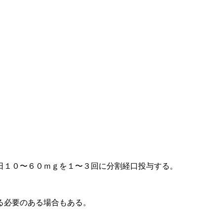
日１０〜６０ｍｇを１〜３回に分割経口投与する。
る必要のある場合もある。