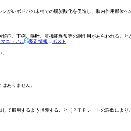
シンがレボドパの末梢での脱炭酸化を促進し、脳内作用部位へ
融解症、下痢、嘔吐、肝機能異常等の副作用があらわれること
Rマニュアル
薬剤情報
ポスト
い。
ではありません。
。
出して服用するよう指導すること（ＰＴＰシートの誤飲により