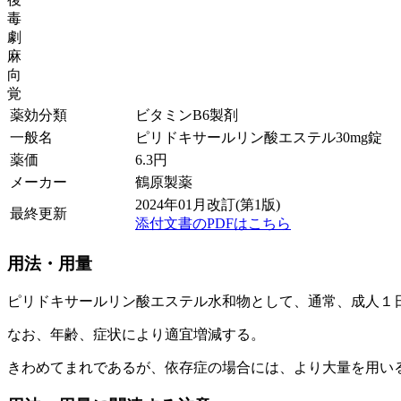
毒
劇
麻
向
覚
薬効分類
ビタミンB6製剤
一般名
ピリドキサールリン酸エステル30mg錠
薬価
6.3
円
メーカー
鶴原製薬
2024年01月改訂(第1版)
最終更新
添付文書のPDFはこちら
用法・用量
ピリドキサールリン酸エステル水和物として、通常、成人１
なお、年齢、症状により適宜増減する。
きわめてまれであるが、依存症の場合には、より大量を用い