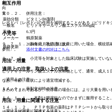
相互作用
麻
向
覚
１０．２． 併用注意：
薬効分類
ビタミンB6製剤
レボドパ［レボドパの作用を減弱することがある（ピリドキ
一般名
ピリドキサールリン酸エステル30mg錠
薬価
6.3
円
小児等
メーカー
鶴原製薬
９．７．１． 新生児、乳幼児に大量に用いた場合、横紋筋
2024年01月改訂(第1版)
最終更新
参照〕。
添付文書のPDFはこちら
９．７．２． 小児等を対象とした臨床試験は実施していな
用法・用量
適用上の注意、取扱い上の注意
ピリドキサールリン酸エステル水和物として、通常、成人１
（適用上の注意）
なお、年齢、症状により適宜増減する。
１４．１． 薬剤交付時の注意
きわめてまれであるが、依存症の場合には、より大量を用い
１４．１．１． 本剤は腸溶錠なのでかまずに服用すること
用法・用量に関連する注意
１４．１．２． ＰＴＰ包装の薬剤はＰＴＰシートから取り
（用法及び用量に関連する注意）