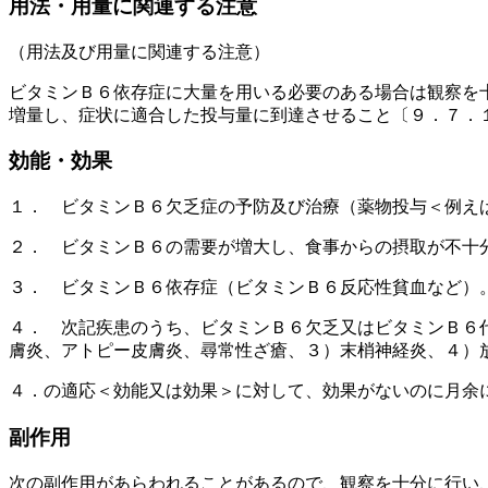
用法・用量に関連する注意
（用法及び用量に関連する注意）
ビタミンＢ６依存症に大量を用いる必要のある場合は観察を
増量し、症状に適合した投与量に到達させること〔９．７．
効能・効果
１． ビタミンＢ６欠乏症の予防及び治療（薬物投与＜例え
２． ビタミンＢ６の需要が増大し、食事からの摂取が不十
３． ビタミンＢ６依存症（ビタミンＢ６反応性貧血など）
４． 次記疾患のうち、ビタミンＢ６欠乏又はビタミンＢ６
膚炎、アトピー皮膚炎、尋常性ざ瘡、３）末梢神経炎、４）
４．の適応＜効能又は効果＞に対して、効果がないのに月余
副作用
次の副作用があらわれることがあるので、観察を十分に行い