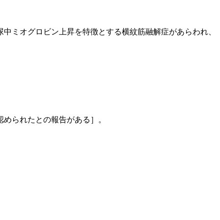
尿中ミオグロビン上昇を特徴とする横紋筋融解症があらわれ、
認められたとの報告がある］。