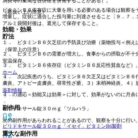
洞炎等の重篤な合併症を併発することがある）。
ビタミンＢ６依存症に大量を用いる必要のある場合は観察を
（取扱い上の注意）
増量し、症状に適合した投与量に到達させること〔９．７．
アルミ袋開封後は、遮光して保存すること。
効能・効果
貯法
１． ビタミンＢ６欠乏症の予防及び治療（薬物投与＜例え
（保管上の注意）
２． ビタミンＢ６の需要が増大し、食事からの摂取が不十
室温保存。
３． ビタミンＢ６依存症（ビタミンＢ６反応性貧血など）
ホーム
４． 次記疾患のうち、ビタミンＢ６欠乏又はビタミンＢ６
膚炎、アトピー皮膚炎、尋常性ざ瘡、３）末梢神経炎、４）
薬剤情報
４．の適応＜効能又は効果＞に対して、効果がないのに月余
副作用
ピリドキサール錠３０ｍｇ「ツルハラ」
次の副作用があらわれることがあるので、観察を十分に行い
ピリドキサール錠３０ｍｇ「イセイ」
ビタミンB6製剤
重大な副作用