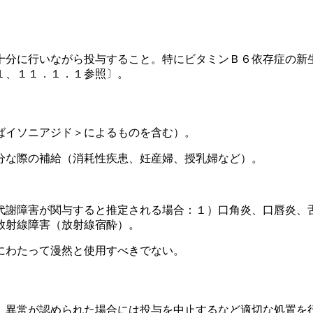
十分に行いながら投与すること。特にビタミンＢ６依存症の新
１、１１．１．１参照〕。
ばイソニアジド＞によるものを含む）。
分な際の補給（消耗性疾患、妊産婦、授乳婦など）。
。
代謝障害が関与すると推定される場合：１）口角炎、口唇炎、
放射線障害（放射線宿酔）。
にわたって漫然と使用すべきでない。
、異常が認められた場合には投与を中止するなど適切な処置を