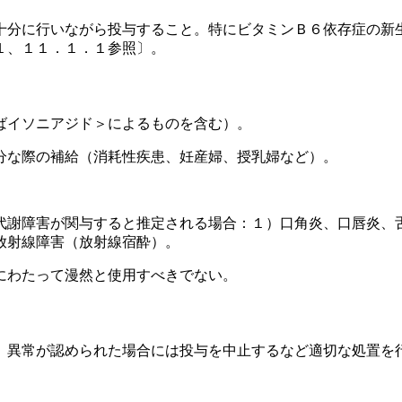
十分に行いながら投与すること。特にビタミンＢ６依存症の新
１、１１．１．１参照〕。
ばイソニアジド＞によるものを含む）。
分な際の補給（消耗性疾患、妊産婦、授乳婦など）。
。
代謝障害が関与すると推定される場合：１）口角炎、口唇炎、
放射線障害（放射線宿酔）。
にわたって漫然と使用すべきでない。
、異常が認められた場合には投与を中止するなど適切な処置を