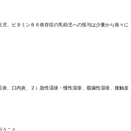
生児、ビタミンＢ６依存症の乳幼児への投与は少量から徐々に
舌炎、口内炎、２）急性湿疹・慢性湿疹、脂漏性湿疹、接触皮
行うこと。