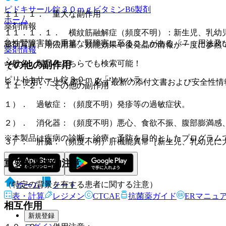
ピドキサール錠３０ｍｇ
ビタミンB6製剤
１１．１． 重大な副作用
ホーム
薬剤情報
１１．１．１． 横紋筋融解症（頻度不明）：新生児、乳幼
急性腎障害等の重篤な腎障害に至ることがある〔７．用法及
薬剤写真、用法用量、効能効果や後発品の情報が一度に参照
薬剤情報
一般名、製品名どちらでも検索可能！
その他の副作用
ピリドキサール錠３０ｍｇ「ツルハラ」
※ ご使用いただく際に、必ず最新の添付文書および安全性情
１１．２． その他の副作用
１）． 過敏症：（頻度不明）発疹等の過敏症状。
２）． 消化器：（頻度不明）悪心、食欲不振、腹部膨満感
※本製品は疾病の診断・治療・予防を目的としたプログラム
３）． 肝臓：（頻度不明）肝機能異常［新生児、乳幼児に
重要な基本的注意
（特定の背景を有する患者に関する注意）
ホーム
ノート
表・計算
レジメン
CTCAE
抗菌薬ガイド
ERマニュ
相互作用
新規登録