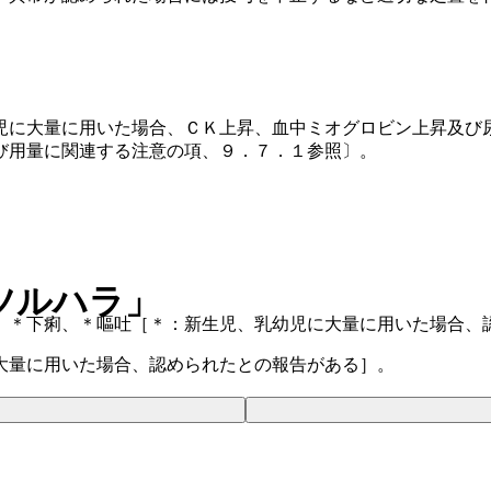
児に大量に用いた場合、ＣＫ上昇、血中ミオグロビン上昇及び
び用量に関連する注意の項、９．７．１参照〕。
ツルハラ」
、＊下痢、＊嘔吐［＊：新生児、乳幼児に大量に用いた場合、
大量に用いた場合、認められたとの報告がある］。