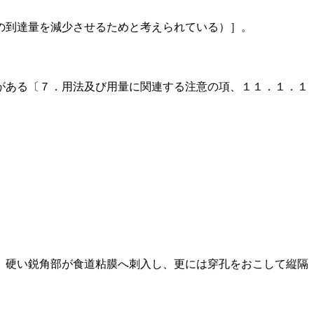
の到達量を減少させるためと考えられている）］。
がある〔７．用法及び用量に関連する注意の項、１１．１．１
、硬い鋭角部が食道粘膜へ刺入し、更には穿孔をおこして縦隔