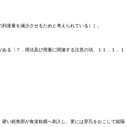
の到達量を減少させるためと考えられている）］。
がある〔７．用法及び用量に関連する注意の項、１１．１．１
、硬い鋭角部が食道粘膜へ刺入し、更には穿孔をおこして縦隔