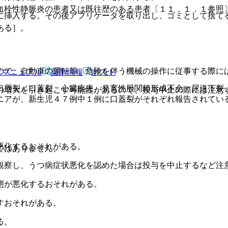
血栓性静脈炎の患者又は既往歴のある患者〔１１．１．１参照
に挿入する。その後アプリケータを取り出し、ゴミとして捨て
ある］。
ので、自動車の運転等、危険を伴う機械の操作に従事する際に
Rマニュアル
薬剤情報
ポスト
口唇裂／口蓋裂、心臓疾患、発育性股関節形成不全、尿道下裂
の増大を引き起こす可能性があるので、投与中止の際には注意
ニアが、新生児４７例中１例に口蓋裂がそれぞれ報告されてい
悪化するおそれがある。
ではありません。
観察し、うつ病症状悪化を認めた場合は投与を中止するなど注
態が悪化するおそれがある。
すおそれがある。
る。