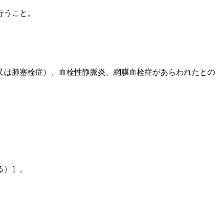
行うこと。
又は肺塞栓症）、血栓性静脈炎、網膜血栓症があらわれたとの
る）］。