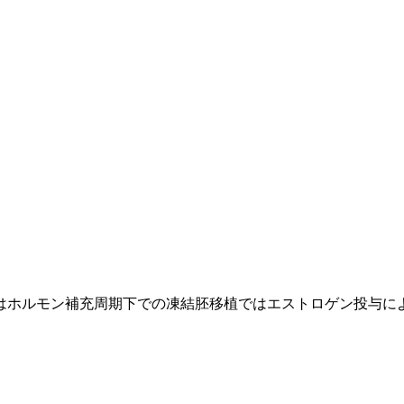
はホルモン補充周期下での凍結胚移植ではエストロゲン投与に