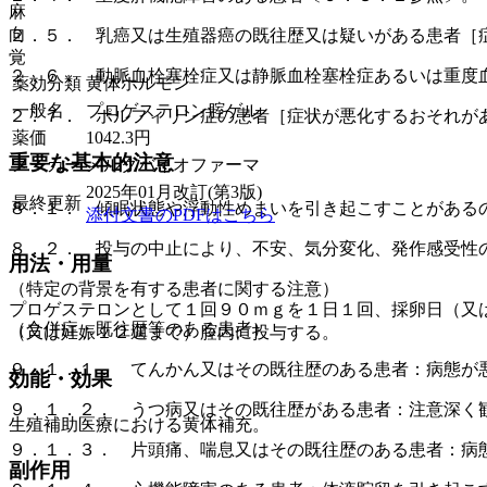
麻
向
２．５． 乳癌又は生殖器癌の既往歴又は疑いがある患者［
覚
２．６． 動脈血栓塞栓症又は静脈血栓塞栓症あるいは重度
薬効分類
黄体ホルモン
一般名
プロゲステロン腟ゲル
２．７． ポルフィリン症の患者［症状が悪化するおそれが
薬価
1042.3
円
重要な基本的注意
メーカー
メルクバイオファーマ
2025年01月改訂(第3版)
最終更新
８．１． 傾眠状態や浮動性めまいを引き起こすことがある
添付文書のPDFはこちら
８．２． 投与の中止により、不安、気分変化、発作感受性
用法・用量
（特定の背景を有する患者に関する注意）
プロゲステロンとして１回９０ｍｇを１日１回、採卵日（又
（合併症・既往歴等のある患者）
（又は妊娠１２週まで）腟内に投与する。
９．１．１． てんかん又はその既往歴のある患者：病態が
効能・効果
９．１．２． うつ病又はその既往歴がある患者：注意深く
生殖補助医療における黄体補充。
９．１．３． 片頭痛、喘息又はその既往歴のある患者：病
副作用