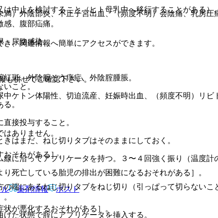
又は中止を検討すること（ヒト母乳中へ移行することがある）
未満）外陰部炎、不正子宮出血、（頻度不明）会陰痛、乳房圧
激感、腹部疝痛。
尿、尿路感染。
でき、関連情報へ簡単にアクセスができます。
腟紅斑、外陰腟そう痒症、外陰腟腫脹。
報も併せてご確認下さい。
ないこと。
尿中ケトン体陽性、切迫流産、妊娠時出血、（頻度不明）リビ
ある。
に直接投与すること。
ではありません。
ときはまだ、ねじ切りタブはそのままにしておく。
すおそれがある］。
ム線に沿ってアプリケータを持つ。３〜４回強く振り（温度計
より死亡している胎児の排出が困難になるおそれがある］。
方の端にあるねじ切りタブをねじ切り（引っぱって切らないこ
アル
薬剤情報
ポスト
）。
症状が悪化するおそれがある］。
曲げた状態で腟にアプリケータを挿入する。