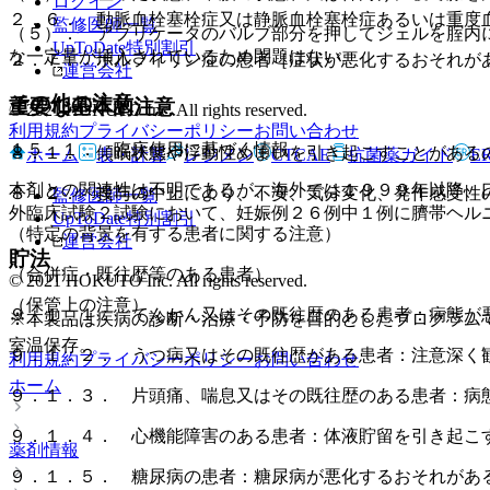
ログイン
２．６． 動脈血栓塞栓症又は静脈血栓塞栓症あるいは重度
監修医師一覧
（５）． アプリケータのバルブ部分を押してジェルを腟内
UpToDate特別割引
な一定量が挿入されているため問題はない。
２．７． ポルフィリン症の患者［症状が悪化するおそれが
運営会社
その他の注意
重要な基本的注意
© 2021 HOKUTO Inc. All rights reserved.
利用規約
プライバシーポリシー
お問い合わせ
１５．１． 臨床使用に基づく情報
８．１． 傾眠状態や浮動性めまいを引き起こすことがある
ホーム
表・計算
レジメン
CTCAE
抗菌薬ガイド
E
本剤との関連性は不明であるが、海外では１９９９年以降、
８．２． 投与の中止により、不安、気分変化、発作感受性
監修医師一覧
外臨床試験２試験において、妊娠例２６例中１例に臍帯ヘル
UpToDate特別割引
（特定の背景を有する患者に関する注意）
運営会社
貯法
（合併症・既往歴等のある患者）
© 2021 HOKUTO Inc. All rights reserved.
（保管上の注意）
９．１．１． てんかん又はその既往歴のある患者：病態が
※本製品は疾病の診断・治療・予防を目的としたプログラム
室温保存。
９．１．２． うつ病又はその既往歴がある患者：注意深く
利用規約
プライバシーポリシー
お問い合わせ
ホーム
９．１．３． 片頭痛、喘息又はその既往歴のある患者：病
９．１．４． 心機能障害のある患者：体液貯留を引き起こ
薬剤情報
９．１．５． 糖尿病の患者：糖尿病が悪化するおそれがあ