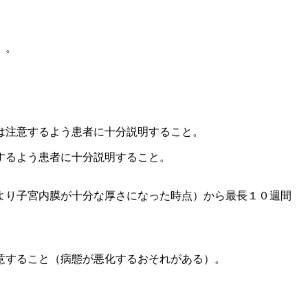
〕。
は注意するよう患者に十分説明すること。
するよう患者に十分説明すること。
より子宮内膜が十分な厚さになった時点）から最長１０週間
意すること（病態が悪化するおそれがある）。