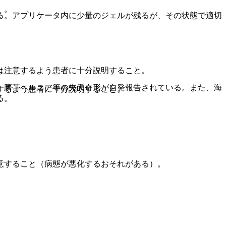
〕。
る。アプリケータ内に少量のジェルが残るが、その状態で適切
は注意するよう患者に十分説明すること。
、臍帯ヘルニア等の先天奇形が自発報告されている。また、海
するよう患者に十分説明すること。
る。
意すること（病態が悪化するおそれがある）。