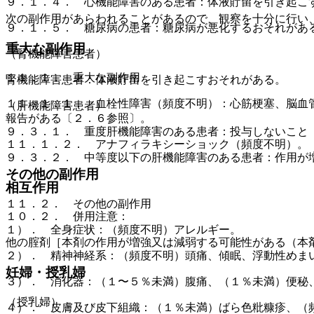
９．１．４． 心機能障害のある患者：体液貯留を引き起こ
次の副作用があらわれることがあるので、観察を十分に行い
９．１．５． 糖尿病の患者：糖尿病が悪化するおそれがあ
重大な副作用
（腎機能障害患者）
１１．１． 重大な副作用
腎機能障害患者：体液貯留を引き起こすおそれがある。
１１．１．１． 血栓性障害（頻度不明）：心筋梗塞、脳血
（肝機能障害患者）
報告がある〔２．６参照〕。
９．３．１． 重度肝機能障害のある患者：投与しないこと
１１．１．２． アナフィラキシーショック（頻度不明）。
９．３．２． 中等度以下の肝機能障害のある患者：作用が
その他の副作用
相互作用
１１．２． その他の副作用
１０．２． 併用注意：
１）． 全身症状：（頻度不明）アレルギー。
他の腟剤［本剤の作用が増強又は減弱する可能性がある（本
２）． 精神神経系：（頻度不明）頭痛、傾眠、浮動性めま
妊婦・授乳婦
３）． 消化器：（１〜５％未満）腹痛、（１％未満）便秘
（授乳婦）
４）． 皮膚及び皮下組織：（１％未満）ばら色粃糠疹、（