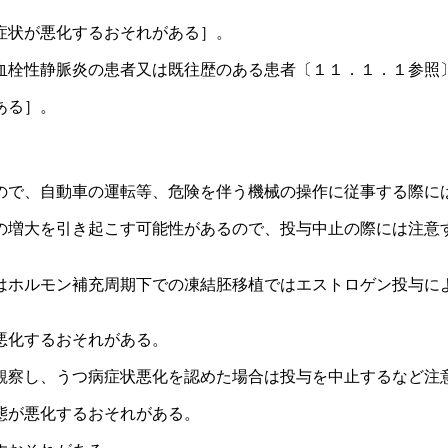
症状が悪化するおそれがある］。
血栓性静脈炎の患者又は既往歴のある患者〔１１．１．１参照
ある］。
ので、自動車の運転等、危険を伴う機械の操作に従事する際に
の増大を引き起こす可能性があるので、投与中止の際には注意
はホルモン補充周期下での凍結胚移植ではエストロゲン投与に
悪化するおそれがある。
観察し、うつ病症状悪化を認めた場合は投与を中止するなど注
態が悪化するおそれがある。