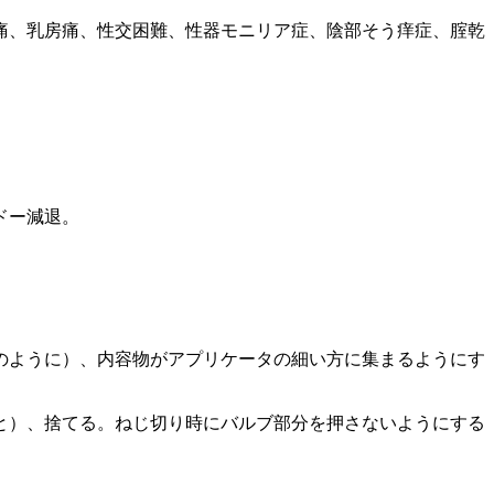
。
痛、乳房痛、性交困難、性器モニリア症、陰部そう痒症、腟乾
ドー減退。
のように）、内容物がアプリケータの細い方に集まるようにす
と）、捨てる。ねじ切り時にバルブ部分を押さないようにする