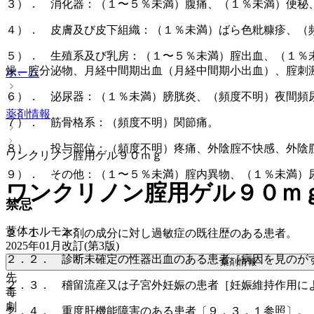
３）． 消化器：（１〜５％未満）腹痛、（１％未満）便秘
４）． 皮膚及び皮下組織：（１％未満）ばら色粃糠疹、（
５）． 生殖系及び乳房：（１〜５％未満）腟出血、（１％
燥、腟分泌物、月経中間期出血（月経中間期小出血）、腟刺
ホーム
６）． 泌尿器：（１％未満）膀胱炎、（頻度不明）夜間頻
薬剤情報
７）． 筋骨格系：（頻度不明）関節痛。
８）． 投与部位：（頻度不明）疼痛、外陰腟不快感、外陰
ワンクリノン腟用ゲル９０ｍｇ
９）． その他：（１〜５％未満）腟内異物、（１％未満）
ワンクリノン腟用ゲル９０ｍ
禁忌
黄体ホルモン
２．１． 本剤の成分に対し過敏症の既往歴のある患者。
2025年01月改訂(第3版)
２．２． 診断未確定の性器出血のある患者［病因を見のが
薬剤情報
先
２．３． 稽留流産又は子宮外妊娠の患者［妊娠維持作用に
毒
劇
２．４． 重度肝機能障害のある患者〔９．３．１参照〕。