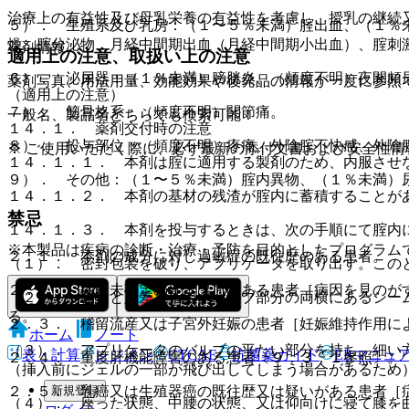
治療上の有益性及び母乳栄養の有益性を考慮し、授乳の継続
５）． 生殖系及び乳房：（１〜５％未満）腟出血、（１％
燥、腟分泌物、月経中間期出血（月経中間期小出血）、腟刺
薬剤情報
適用上の注意、取扱い上の注意
６）． 泌尿器：（１％未満）膀胱炎、（頻度不明）夜間頻
薬剤写真、用法用量、効能効果や後発品の情報が一度に参照
（適用上の注意）
７）． 筋骨格系：（頻度不明）関節痛。
一般名、製品名どちらでも検索可能！
１４．１． 薬剤交付時の注意
８）． 投与部位：（頻度不明）疼痛、外陰腟不快感、外陰
※ ご使用いただく際に、必ず最新の添付文書および安全性情
１４．１．１． 本剤は腟に適用する製剤のため、内服させ
９）． その他：（１〜５％未満）腟内異物、（１％未満）
１４．１．２． 本剤の基材の残渣が腟内に蓄積することが
禁忌
１４．１．３． 本剤を投与するときは、次の手順にて腟内
※本製品は疾病の診断・治療・予防を目的としたプログラム
２．１． 本剤の成分に対し過敏症の既往歴のある患者。
（１）． 密封包装を破り、アプリケータを取り出す。この
２．２． 診断未確定の性器出血のある患者［病因を見のが
（２）． 親指と人差し指で、バルブ部分の両横にあるシー
る。
２．３． 稽留流産又は子宮外妊娠の患者［妊娠維持作用に
ホーム
ノート
（３）． アプリケータのバルブの平たい部分を持ち、細い
表・計算
レジメン
CTCAE
抗菌薬ガイド
ERマニュ
２．４． 重度肝機能障害のある患者〔９．３．１参照〕。
（挿入前にジェルの一部が飛び出してしまう場合があるため
新規登録
２．５． 乳癌又は生殖器癌の既往歴又は疑いがある患者［
（４）． 座った状態、中腰の状態、又は仰向けに寝て膝を