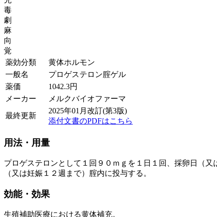
毒
劇
麻
向
覚
薬効分類
黄体ホルモン
一般名
プロゲステロン腟ゲル
薬価
1042.3
円
メーカー
メルクバイオファーマ
2025年01月改訂(第3版)
最終更新
添付文書のPDFはこちら
用法・用量
プロゲステロンとして１回９０ｍｇを１日１回、採卵日（又
（又は妊娠１２週まで）腟内に投与する。
効能・効果
生殖補助医療における黄体補充。