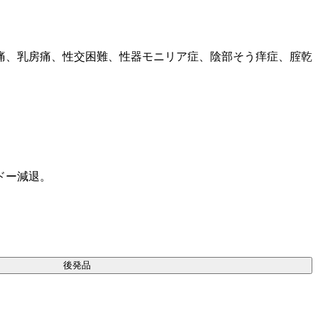
痛、乳房痛、性交困難、性器モニリア症、陰部そう痒症、腟乾
ドー減退。
後発品