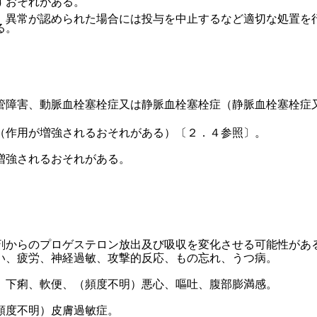
すおそれがある。
、異常が認められた場合には投与を中止するなど適切な処置を
る。
管障害、動脈血栓塞栓症又は静脈血栓塞栓症（静脈血栓塞栓症
（作用が増強されるおそれがある）〔２．４参照〕。
増強されるおそれがある。
剤からのプロゲステロン放出及び吸収を変化させる可能性があ
い、疲労、神経過敏、攻撃的反応、もの忘れ、うつ病。
、下痢、軟便、（頻度不明）悪心、嘔吐、腹部膨満感。
頻度不明）皮膚過敏症。