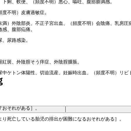
、下痢、軟便、（頻度不明）悪心、嘔吐、腹部膨満感。
頻度不明）皮膚過敏症。
未満）外陰部炎、不正子宮出血、（頻度不明）会陰痛、乳房圧
激感、腹部疝痛。
尿、尿路感染。
腟紅斑、外陰腟そう痒症、外陰腟腫脹。
尿中ケトン体陽性、切迫流産、妊娠時出血、（頻度不明）リビ
ｇ
すおそれがある］。
より死亡している胎児の排出が困難になるおそれがある］。