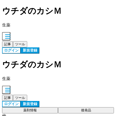
ウチダのカシＭ
生薬
記事
ツール
ログイン
新規登録
ウチダのカシＭ
生薬
記事
ツール
ログイン
新規登録
薬剤情報
後発品
他