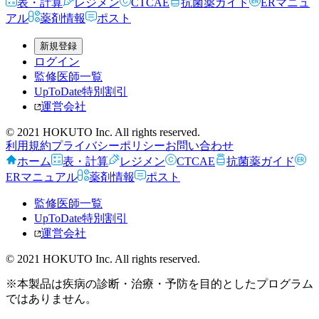
表・計算
レジメン
CTCAE
抗菌薬ガイド
ERマニュ
アル
薬剤情報
ポスト
新規登録
ログイン
監修医師一覧
UpToDate特別割引
運営会社
© 2021 HOKUTO Inc. All rights reserved.
利用規約
プライバシーポリシー
お問い合わせ
ホーム
表・計算
レジメン
CTCAE
抗菌薬ガイド
ERマニュアル
薬剤情報
ポスト
監修医師一覧
UpToDate特別割引
運営会社
© 2021 HOKUTO Inc. All rights reserved.
※本製品は疾病の診断・治療・予防を目的としたプログラム
ではありません。