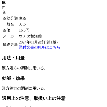
麻
向
覚
薬効分類
生薬
一般名
カシ
薬価
16.5
円
メーカー
ウチダ和漢薬
2024年01月改訂(第1版)
最終更新
添付文書のPDFはこちら
用法・用量
漢方処方の調剤に用いる。
効能・効果
漢方処方の調剤に用いる。
適用上の注意、取扱い上の注意