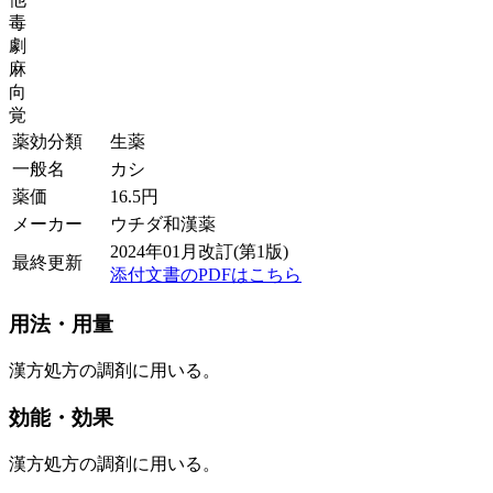
毒
劇
麻
向
覚
薬効分類
生薬
一般名
カシ
薬価
16.5
円
メーカー
ウチダ和漢薬
2024年01月改訂(第1版)
最終更新
添付文書のPDFはこちら
用法・用量
漢方処方の調剤に用いる。
効能・効果
漢方処方の調剤に用いる。