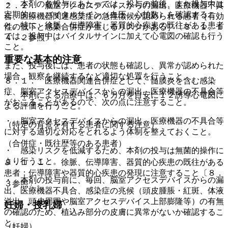
・ 本剤の各投与にあたっては、投与の前後、また投与中は
２．２． 脳室アクセスデバイスからの漏出、医療機器不具
定期的に、バイタルサイン（血圧、心拍数）を確認するこ
合、医療機器関連感染症の急性徴候が認められる患者［有効
と。特に、徐脈、伝導障害、器質的心疾患の既往がある患者
性の低下と感染合併症が生じるリスクがある］〔８．１、１
では、投与中はバイタルサインに加えて心電図の確認も行う
４．２参照〕。
こと。
重要な基本的注意
また、投与後には、患者の状態も確認し、異常が認められた
場合、観察を継続するなど適切な処置を行うこと。
８．１． 医療機器関連合併症として、髄膜炎を含む感染
症、脳室アクセスデバイスからの漏出、医療機器の不具合等
・ 本剤による治療中は、６カ月を目安に１２誘導心電図に
がおこることがあるので、次の点に注意すること。
よる評価を行うこと。
・ 脳室アクセスデバイスからの漏出、医療機器の不具合等
（特定の背景を有する患者に関する注意）
に対する適切な対応をとれるよう体制を整えておくこと。
（合併症・既往歴等のある患者）
・ 感染リスクを低減するため、本剤の投与は無菌的操作に
より行うこと。
９．１．１． 徐脈、伝導障害、器質的心疾患の既往がある
患者：伝導障害や器質的心疾患の発現に注意すること〔８．
・ 本剤の投与前に、毎回、脳室アクセスデバイスからの漏
３参照〕。
出、医療機器不具合、感染症の兆候（頭皮腫脹・紅斑、体液
溢出、頭皮周囲や脳室アクセスデバイス上部膨隆等）の有無
妊婦・授乳婦
の確認のため、植込み部分の皮膚に異常がないか確認するこ
と。
（妊婦）