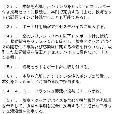
（２）． 本剤を充填したシリンジを０．２μｍフィルター
付き投与セットに接続し、本剤で充填する（また、投与セッ
トは延長ラインと接続することも可能である）。
（３）． ポート針を脳室アクセスデバイスに挿入する。
（４）． 空のシリンジ（３ｍＬ以下）をポート針に接続
し、脳脊髄液を０．５〜１ｍＬ吸引し、脳室アクセスデバイ
スの開存性の確認及び感染症に関する検査を行う（なお、吸
引した脳脊髄液を脳室アクセスデバイスに戻さない）〔８．
１参照〕。
（５）． 投与セットをポート針に取り付ける。
（６）． 本剤を充填したシリンジを注入ポンプに設置し、
本剤を２．５ｍＬ／時間の速度で投与する。
１４．４．３． フラッシュ溶液の投与〔７．６参照〕
（１）． 脳室アクセスデバイスを含む全投与機器の充填量
を合算して、脳室へ本剤を完全に投与するのに必要なフラッ
シュ溶液量を決定する。