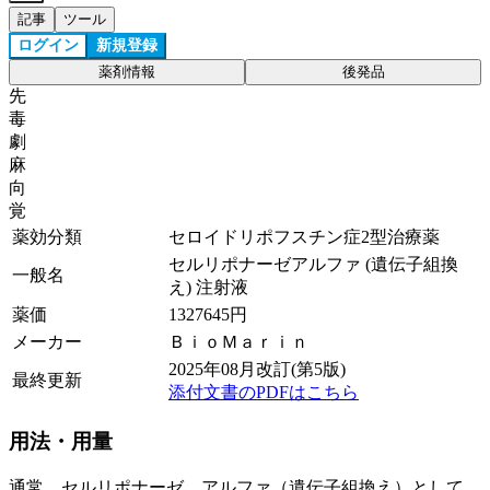
記事
ツール
ログイン
新規登録
薬剤情報
後発品
先
毒
劇
麻
向
覚
薬効分類
セロイドリポフスチン症2型治療薬
セルリポナーゼアルファ (遺伝子組換
一般名
え) 注射液
薬価
1327645
円
メーカー
ＢｉｏＭａｒｉｎ
2025年08月改訂(第5版)
最終更新
添付文書のPDFはこちら
用法・用量
通常、セルリポナーゼ アルファ（遺伝子組換え）として、