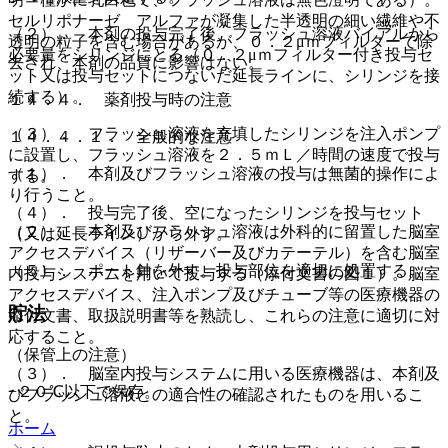
セルリポナーゼ アルファが凝集した半透明の細い繊維や不
（２）． 本剤の投与完了後、フラッシュ溶液バイアルから
透明の粒子を含む場合があるが、０．２μｍフィルターで除
必要量をシリンジにとる（０．２μｍフィルター付き投与セ
去され、本剤の品質に影響はない。
ット又は投与セットにつないだ延長ラインに、シリンジを接
続する）。
１４．４． 薬剤投与時の注意
（３）． フラッシュ溶液を充填したシリンジを注入ポンプ
１４．４．１． 全般的な注意
に設置し、フラッシュ溶液を２．５ｍＬ／時間の速度で投与
（１）． 本剤及びフラッシュ溶液の投与は無菌的操作によ
する。
り行うこと。
（４）． 投与完了後、空になったシリンジを投与セット
（２）． 本剤及びフラッシュ溶液は外科的に留置した脳室
（又は延長ライン）から外す。
アクセスデバイス（リザーバー及びカテーテル）を含む脳室
（５）． ポート針を外す。投与部位を適切に処置する。
内投与システムを用いて投与する（添付文書の図１）。脳室
アクセスデバイス、注入ポンプ及びチューブ等の医療機器の
貯法
添付文書、取扱説明書等を熟読し、これらの注意に適切に対
応すること。
（保管上の注意）
（３）． 脳室内投与システムに用いる医療機器は、本剤及
−２０℃以下で保存。
びフラッシュ溶液との適合性の確認されたものを用いるこ
と。
ホーム