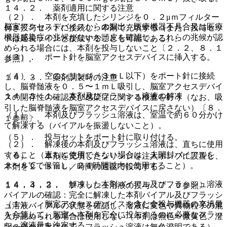
１４．２． 薬剤適用に関する注意
（２）． 本剤を充填したシリンジを０．２μｍフィルター
脳室アクセスデバイスからの漏出、医療機器不具合又は医療
付き投与セットに接続し、本剤で充填する（また、投与セッ
機器感染症の兆候がないか頭皮を確認し、これらの兆候が認
トは延長ラインと接続することも可能である）。
められる場合には、本剤を投与しないこと〔２．２、８．１
（３）． ポート針を脳室アクセスデバイスに挿入する。
参照〕。
（４）． 空のシリンジ（３ｍＬ以下）をポート針に接続
１４．３． 薬剤調製時の注意
し、脳脊髄液を０．５〜１ｍＬ吸引し、脳室アクセスデバイ
１４．３．１． 本剤及びフラッシュ溶液の解凍
スの開存性の確認及び感染症に関する検査を行う（なお、吸
引した脳脊髄液を脳室アクセスデバイスに戻さない）〔８．
（１）． 本剤及びフラッシュ溶液は、室温で約６０分かけ
１参照〕。
て解凍する（バイアルを振盪しないこと）。
（５）． 投与セットをポート針に取り付ける。
（２）． 解凍後の本剤及びフラッシュ溶液は、直ちに使用
すること（直ちに使用できない場合は、未開封バイアルを
（６）． 本剤を充填したシリンジを注入ポンプに設置し、
２〜８℃で保管し、２４時間以内に使用すること）。
本剤を２．５ｍＬ／時間の速度で投与する。
１４．３．２． 解凍した本剤バイアル及びフラッシュ溶液
１４．４．３． フラッシュ溶液の投与〔７．６参照〕
バイアルの確認：完全に解凍した本剤バイアル及びフラッシ
（１）． 脳室アクセスデバイスを含む全投与機器の充填量
ュ溶液バイアルの状態を確認し、溶液に変色や異物粒子の混
を合算して、脳室へ本剤を完全に投与するのに必要なフラッ
入が認められる場合は使用しない（本剤は無色〜微黄色、澄
シュ溶液量を決定する。
明〜僅かに乳白色で、フラッシュ溶液は無色澄明である）。