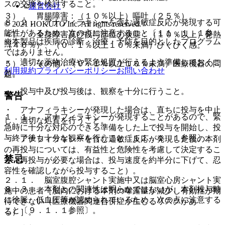
スの交換を検討すること。
運営会社
３）． 胃腸障害：（１０％以上）嘔吐（２５％）。
８．２． アナフィラキシーを含む過敏症反応が発現する可
© 2021 HOKUTO Inc. All rights reserved.
能性があるため、次の点に注意すること〔１１．１．１参
４）． 全身障害及び投与部位の状態：（１０％以上）発熱
※本製品は疾病の診断・治療・予防を目的としたプログラム
照〕。
（４６％）、（０．１％以上１０％未満）びくびく感。
ではありません。
・ 適切な薬物治療や緊急処置が行えるよう準備しておくこ
５）． その他：（０．１％以上１０％未満）医療機器の問
利用規約
プライバシーポリシー
お問い合わせ
と。
題。
・ 投与中及び投与後は、観察を十分に行うこと。
警告
・ アナフィラキシーが発現した場合は、直ちに投与を中止
１．１． アナフィラキシーが発現することがあるので、緊
し、適切な処置を行うこと。
急時に十分な対応のできる準備をした上で投与を開始し、投
与終了後も十分な観察を行うこと〔１１．１．１参照〕。
・ アナフィラキシーを含む過敏症反応が発現した後の本剤
の再投与については、有益性と危険性を考慮して決定するこ
禁忌
と（再投与が必要な場合は、投与速度を約半分に下げて、忍
容性を確認しながら投与すること）。
２．１． 脳室腹腔シャント実施中又は脳室心房シャント実
８．３． 本剤との関連性は明らかではないが、本剤投与時
施中の患者［脳内における本剤の曝露量が減少し有効性が期
に徐脈、低血圧等が認められているため、次の点に注意する
待できない（医療機器関連合併症が生じるリスクがあ
こと〔９．１．１参照〕。
る）］。