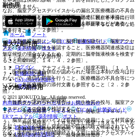
副作用
ではありません。
なお、脳室アクセスデバイスからの漏出又医療機器の不具合
の一般的な徴候として、頭皮腫脹・頭皮紅斑、体液溢出、頭
次の副作用があらわれることがあるので、観察を十分に行
皮周囲膨隆や脳室アクセスデバイス上部膨隆などがある
い、異常が認められた場合には投与を中止するなど適切な処
〔２．２、１４．２参照〕。
置を行うこと。
ホーム
ノート
・ 本剤の投与前に、毎回、脳脊髄液を吸引し、脳室アクセ
表・計算
レジメン
CTCAE
抗菌薬ガイド
ERマニュ
重大な副作用
スデバイスの開存性を確認すること。医療機器関連感染症は
アル
薬剤情報
ポスト
無症候性の場合があるため、定期的に脳脊髄液検体を検査す
１１．１． 重大な副作用
新規登録
ること〔２．２、１４．４．２参照〕。
ログイン
１１．１．１． アナフィラキシー（頻度不明）〔１．１、
・ 医療機器関連合併症が認められた場合は本剤の投与は行
監修医師一覧
７．４、８．２参照〕。
わないで、適切な処置を行うこと。医療機器の不具合等につ
UpToDate特別割引
いては、各医療機器の添付文書も参照すること〔２．２参
運営会社
その他の副作用
照〕。
© 2021 HOKUTO Inc. All rights reserved.
１１．２． その他の副作用
・ 髄膜炎が認められた場合は、抗生物質の投与、脳室アク
利用規約
プライバシーポリシー
お問い合わせ
セスデバイスの交換を検討すること。
ホーム
表・計算
レジメン
CTCAE
抗菌薬ガイド
１）． 免疫系障害：（１０％以上）過敏症（３８％）。
ERマニュアル
薬剤情報
ポスト
・ 脳室アクセスデバイスは長期間の使用によって材質劣化
２）． 神経系障害：（１０％以上）痙攣（３８％）、てん
を起こすことが繰返し穿刺試験や臨床試験で確認されている
監修医師一覧
かん、全身性強直性間代性発作、頭痛、（０．１％以上１
ため、本剤投与が４年間継続される前に脳室アクセスデバイ
UpToDate特別割引
０％未満）ミオクローヌス、髄液細胞増加症。