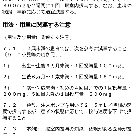
３００ｍｇを２週間に１回、脳室内投与する。なお、患者の
状態、年齢に応じて適宜減量する。
用法・用量に関連する注意
（用法及び用量に関連する注意）
７．１． ２歳未満の患者では、次を参考に減量すること
〔９．７小児等の項参照〕。
１）． 出生〜生後６カ月未満：１回投与量１００ｍｇ。
２）． 生後６カ月〜１歳未満：１回投与量１５０ｍｇ。
３）． １歳〜２歳未満：初めの４回目までの１回投与量：
２００ｍｇ、５回目以降の１回投与量：３００ｍｇ。
７．２． 通常、注入ポンプを用いて２．５ｍＬ／時間の速
度で投与するが、患者の状態に応じて、投与速度を下げて投
与すること。
７．３． 本剤は、脳室内投与の知識、経験がある医師が投