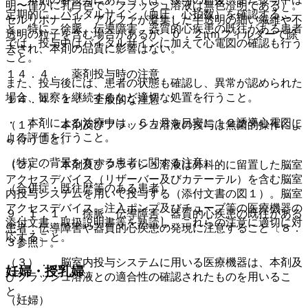
明〜僅かに乳白色で、フラッシュ溶液は無色澄明である）。
定期的に、バイタルサイン（血圧、心拍数）を確認するこ
セルリポナーゼ アルファが凝集した半透明の細い繊維や不
と。特に、徐脈、伝導障害、器質的心疾患の既往がある患者
透明の粒子を含む場合があるが、０．２μｍフィルターで除
では、投与中はバイタルサインに加えて心電図の確認も行う
去され、本剤の品質に影響はない。
こと。
１４．４． 薬剤投与時の注意
また、投与後には、患者の状態も確認し、異常が認められた
場合、観察を継続するなど適切な処置を行うこと。
１４．４．１． 全般的な注意
・ 本剤による治療中は、６カ月を目安に１２誘導心電図に
（１）． 本剤及びフラッシュ溶液の投与は無菌的操作によ
よる評価を行うこと。
り行うこと。
（特定の背景を有する患者に関する注意）
（２）． 本剤及びフラッシュ溶液は外科的に留置した脳室
アクセスデバイス（リザーバー及びカテーテル）を含む脳室
（合併症・既往歴等のある患者）
内投与システムを用いて投与する（添付文書の図１）。脳室
アクセスデバイス、注入ポンプ及びチューブ等の医療機器の
９．１．１． 徐脈、伝導障害、器質的心疾患の既往がある
添付文書、取扱説明書等を熟読し、これらの注意に適切に対
患者：伝導障害や器質的心疾患の発現に注意すること〔８．
応すること。
３参照〕。
（３）． 脳室内投与システムに用いる医療機器は、本剤及
妊婦・授乳婦
びフラッシュ溶液との適合性の確認されたものを用いるこ
と。
（妊婦）