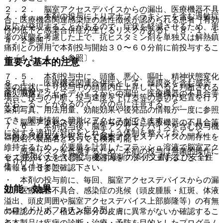
２．２． 脳室アクセスデバイスからの漏出、医療機器不具
７．４． 本剤の投与によりアナフィラキシーを含む過敏症
合、医療機器関連感染症の急性徴候が認められる患者［有効
反応が発現することがあるので、症状を軽減させるため、患
性の低下と感染合併症が生じるリスクがある］〔８．１、１
者の状態を考慮した上で、抗ヒスタミン剤を単独又は解熱鎮
４．２参照〕。
痛剤との併用で本剤投与開始３０〜６０分前に前投与するこ
と〔１１．１．１参照〕。
重要な基本的注意
７．５． 本剤投与中に、頭痛、悪心、嘔吐、精神状態変化
８．１． 医療機器関連合併症として、髄膜炎を含む感染
等の症状により投与中の頭蓋内圧上昇していると判断される
薬剤情報
症、脳室アクセスデバイスからの漏出、医療機器の不具合等
場合、投与の中断、投与速度を下げる等の適切な処置を行う
がおこることがあるので、次の点に注意すること。
こと。
薬剤写真、用法用量、効能効果や後発品の情報が一度に参照
でき、関連情報へ簡単にアクセスができます。
・ 脳室アクセスデバイスからの漏出、医療機器の不具合等
７．６． 本剤投与後、脳室アクセスデバイスを含む投与機
に対する適切な対応をとれるよう体制を整えておくこと。
器内の残存薬液を投与して脳室アクセスデバイスの開存性を
一般名、製品名どちらでも検索可能！
維持するため、必要量を計算したフラッシュ溶液で脳室アク
・ 感染リスクを低減するため、本剤の投与は無菌的操作に
※ ご使用いただく際に、必ず最新の添付文書および安全性
セスデバイスを含む投与機器内をフラッシュすること〔１
より行うこと。
情報も併せてご確認下さい。
４．４．３参照〕。
・ 本剤の投与前に、毎回、脳室アクセスデバイスからの漏
効能・効果
出、医療機器不具合、感染症の兆候（頭皮腫脹・紅斑、体液
溢出、頭皮周囲や脳室アクセスデバイス上部膨隆等）の有無
セロイドリポフスチン症２型。
の確認のため、植込み部分の皮膚に異常がないか確認するこ
と。
※本製品は疾病の診断・治療・予防を目的としたプログラム