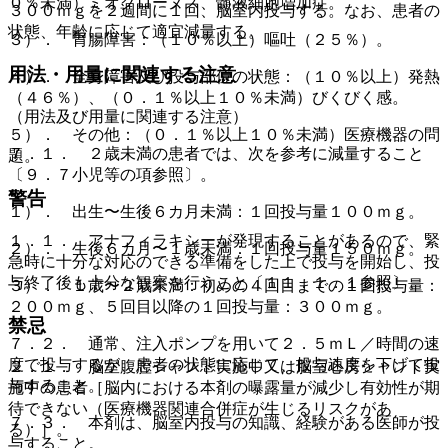
０％未満）ミオクローヌス、髄液細胞増加症。
３００ｍｇを２週間に１回、脳室内投与する。なお、患者の
状態、年齢に応じて適宜減量する。
３）． 胃腸障害：（１０％以上）嘔吐（２５％）。
用法・用量に関連する注意
４）． 全身障害及び投与部位の状態：（１０％以上）発熱
（４６％）、（０．１％以上１０％未満）びくびく感。
（用法及び用量に関連する注意）
５）． その他：（０．１％以上１０％未満）医療機器の問
７．１． ２歳未満の患者では、次を参考に減量すること
題。
〔９．７小児等の項参照〕。
警告
１）． 出生〜生後６カ月未満：１回投与量１００ｍｇ。
１．１． アナフィラキシーが発現することがあるので、緊
２）． 生後６カ月〜１歳未満：１回投与量１５０ｍｇ。
急時に十分な対応のできる準備をした上で投与を開始し、投
与終了後も十分な観察を行うこと〔１１．１．１参照〕。
３）． １歳〜２歳未満：初めの４回目までの１回投与量：
２００ｍｇ、５回目以降の１回投与量：３００ｍｇ。
禁忌
７．２． 通常、注入ポンプを用いて２．５ｍＬ／時間の速
度で投与するが、患者の状態に応じて、投与速度を下げて投
２．１． 脳室腹腔シャント実施中又は脳室心房シャント実
与すること。
施中の患者［脳内における本剤の曝露量が減少し有効性が期
待できない（医療機器関連合併症が生じるリスクがあ
７．３． 本剤は、脳室内投与の知識、経験がある医師が投
る）］。
与すること。