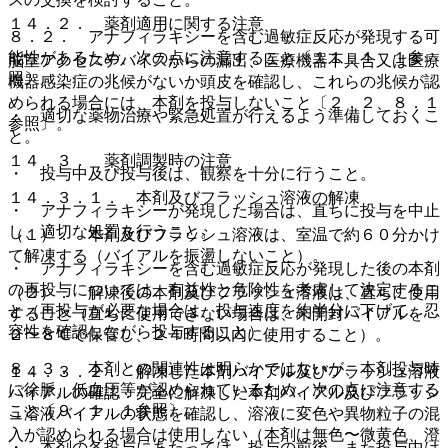
１４．２． 薬剤適用に関する注意
８．２． アナフィラキシーを含む過敏症反応が発現する可
能性があるため、次の点に注意すること〔１１．１．１参
脳室アクセスデバイスからの漏出、医療機器不具合又は医療
照〕。
機器感染症の兆候がないか頭皮を確認し、これらの兆候が認
められる場合には、本剤を投与しないこと〔２．２、８．１
・ 適切な薬物治療や緊急処置が行えるよう準備しておくこ
参照〕。
と。
１４．３． 薬剤調製時の注意
・ 投与中及び投与後は、観察を十分に行うこと。
１４．３．１． 本剤及びフラッシュ溶液の解凍
・ アナフィラキシーが発現した場合は、直ちに投与を中止
し、適切な処置を行うこと。
（１）． 本剤及びフラッシュ溶液は、室温で約６０分かけ
て解凍する（バイアルを振盪しないこと）。
・ アナフィラキシーを含む過敏症反応が発現した後の本剤
の再投与については、有益性と危険性を考慮して決定するこ
（２）． 解凍後の本剤及びフラッシュ溶液は、直ちに使用
と（再投与が必要な場合は、投与速度を約半分に下げて、忍
すること（直ちに使用できない場合は、未開封バイアルを
容性を確認しながら投与すること）。
２〜８℃で保管し、２４時間以内に使用すること）。
８．３． 本剤との関連性は明らかではないが、本剤投与時
１４．３．２． 解凍した本剤バイアル及びフラッシュ溶液
に徐脈、低血圧等が認められているため、次の点に注意する
バイアルの確認：完全に解凍した本剤バイアル及びフラッシ
こと〔９．１．１参照〕。
ュ溶液バイアルの状態を確認し、溶液に変色や異物粒子の混
入が認められる場合は使用しない（本剤は無色〜微黄色、澄
・ 本剤の各投与にあたっては、投与の前後、また投与中は