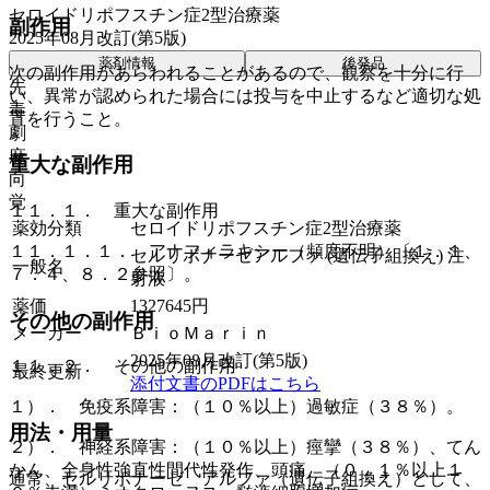
セロイドリポフスチン症2型治療薬
副作用
2025年08月改訂(第5版)
薬剤情報
後発品
次の副作用があらわれることがあるので、観察を十分に行
先
い、異常が認められた場合には投与を中止するなど適切な処
毒
置を行うこと。
劇
麻
重大な副作用
向
覚
１１．１． 重大な副作用
薬効分類
セロイドリポフスチン症2型治療薬
１１．１．１． アナフィラキシー（頻度不明）〔１．１、
セルリポナーゼアルファ (遺伝子組換え) 注
一般名
７．４、８．２参照〕。
射液
薬価
1327645
円
その他の副作用
メーカー
ＢｉｏＭａｒｉｎ
2025年08月改訂(第5版)
１１．２． その他の副作用
最終更新
添付文書のPDFはこちら
１）． 免疫系障害：（１０％以上）過敏症（３８％）。
用法・用量
２）． 神経系障害：（１０％以上）痙攣（３８％）、てん
かん、全身性強直性間代性発作、頭痛、（０．１％以上１
通常、セルリポナーゼ アルファ（遺伝子組換え）として、