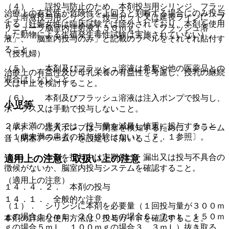
（４）． 誤投与防止のため、本剤投与用シリンジ、フラッ
治療上の有益性が危険性を上回ると判断する場合にのみ投与
シュ溶液投与用シリンジ、投与セット又は延長ラインに「ブ
する（妊娠女性は臨床試験では除外されており、本剤を使用
リニューラ脳室内注射液１５０ｍｇ」、「フラッシュ溶
した動物による生殖発生毒性試験は実施されていない）。
液」、「脳室内投与のみ」と記載のラベルをそれぞれ貼付す
ること。
（授乳婦）
（５）． 本剤及びフラッシュ溶液は希釈や他の医薬品との
治療上の有益性及び母乳栄養の有益性を考慮し、授乳の継続
混合はしないこと。
又は中止を検討すること。
（６）． 本剤及びフラッシュ溶液は注入ポンプで投与し、
小児等
ボーラス又は手動で投与しないこと。
２歳未満の患者では、投与量を減量し慎重に投与すること
（７）． 注入ポンプは、閉塞を検知するために、アラーム
（１歳未満の患者の投与経験はない）〔７．１参照〕。
音（閉塞アラーム）を設定して用いること。
（８）． 本剤を投与中は定期的に、漏出又は投与不具合の
適用上の注意、取扱い上の注意
徴候がないか、脳室内投与システムを確認すること。
（適用上の注意）
１４．４．２． 本剤の投与
１４．１． 全般的な注意
（１）． シリンジに本剤を必要量（１回投与量が３００ｍ
ｇの場合１０ｍＬ、２００ｍｇの場合６．７ｍＬ、１５０ｍ
本剤の詳細な使用方法は、投与ガイドを確認すること。
ｇの場合５ｍＬ、１００ｍｇの場合３．３ｍＬ）抜き取る。