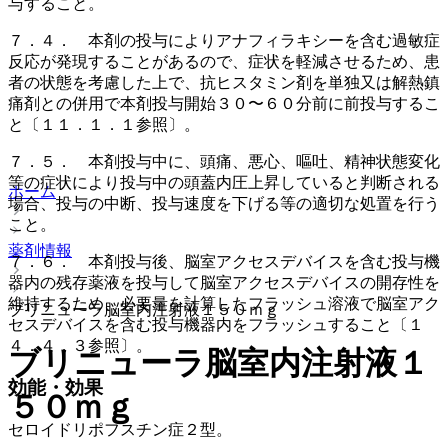
与すること。
７．４． 本剤の投与によりアナフィラキシーを含む過敏症
反応が発現することがあるので、症状を軽減させるため、患
者の状態を考慮した上で、抗ヒスタミン剤を単独又は解熱鎮
痛剤との併用で本剤投与開始３０〜６０分前に前投与するこ
と〔１１．１．１参照〕。
７．５． 本剤投与中に、頭痛、悪心、嘔吐、精神状態変化
等の症状により投与中の頭蓋内圧上昇していると判断される
ホーム
場合、投与の中断、投与速度を下げる等の適切な処置を行う
こと。
薬剤情報
７．６． 本剤投与後、脳室アクセスデバイスを含む投与機
器内の残存薬液を投与して脳室アクセスデバイスの開存性を
維持するため、必要量を計算したフラッシュ溶液で脳室アク
ブリニューラ脳室内注射液１５０ｍｇ
セスデバイスを含む投与機器内をフラッシュすること〔１
４．４．３参照〕。
ブリニューラ脳室内注射液１
効能・効果
５０ｍｇ
セロイドリポフスチン症２型。