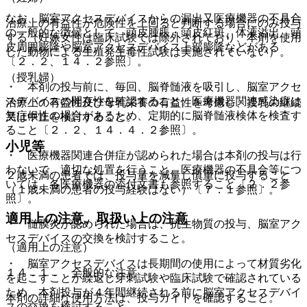
なお、脳室アクセスデバイスからの漏出又医療機器の不具合
治療上の有益性が危険性を上回ると判断する場合にのみ投与
の一般的な徴候として、頭皮腫脹・頭皮紅斑、体液溢出、頭
する（妊娠女性は臨床試験では除外されており、本剤を使用
皮周囲膨隆や脳室アクセスデバイス上部膨隆などがある
した動物による生殖発生毒性試験は実施されていない）。
〔２．２、１４．２参照〕。
（授乳婦）
・ 本剤の投与前に、毎回、脳脊髄液を吸引し、脳室アクセ
スデバイスの開存性を確認すること。医療機器関連感染症は
治療上の有益性及び母乳栄養の有益性を考慮し、授乳の継続
無症候性の場合があるため、定期的に脳脊髄液検体を検査す
又は中止を検討すること。
ること〔２．２、１４．４．２参照〕。
小児等
・ 医療機器関連合併症が認められた場合は本剤の投与は行
わないで、適切な処置を行うこと。医療機器の不具合等につ
２歳未満の患者では、投与量を減量し慎重に投与すること
いては、各医療機器の添付文書も参照すること〔２．２参
（１歳未満の患者の投与経験はない）〔７．１参照〕。
照〕。
適用上の注意、取扱い上の注意
・ 髄膜炎が認められた場合は、抗生物質の投与、脳室アク
セスデバイスの交換を検討すること。
（適用上の注意）
・ 脳室アクセスデバイスは長期間の使用によって材質劣化
１４．１． 全般的な注意
を起こすことが繰返し穿刺試験や臨床試験で確認されている
ため、本剤投与が４年間継続される前に脳室アクセスデバイ
本剤の詳細な使用方法は、投与ガイドを確認すること。
スの交換を検討すること。