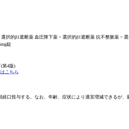
 選択的β1遮断薬 血圧降下薬 > 選択的β1遮断薬 抗不整脈薬 > 
mg錠
(第4版)
Fはこちら
回経口投与する。なお、年齢、症状により適宜増減できるが、