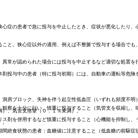
狭心症の患者で急に投与を中止したとき、症状が悪化したり、
ること。狭心症以外の適用、例えば不整脈で投与する場合でも
、異常が認められた場合には投与を中止するなど適切な処置を
本剤投与中の患者（特に投与初期）には、自動車の運転等危険
、洞房ブロック、失神を伴う起立性低血圧（いずれも頻度不明
：観察を十分に行い、慎重に投与すること（気管支を収縮し、
満）、気管支痙攣（０．１％未満）。
リス剤を併用するなど慎重に投与すること（心機能を抑制し、
）。
期間絶食状態の患者：血糖値に注意すること（低血糖の前駆症