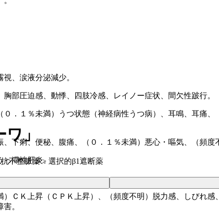
）。
霧視、涙液分泌減少。
）胸部圧迫感、動悸、四肢冷感、レイノー症状、間欠性跛行。
（０．１％未満）うつ状態（神経病性うつ病）、耳鳴、耳痛、
ーワ」
振、下痢、便秘、腹痛、（０．１％未満）悪心・嘔気、（頻度
うっ滞性肝炎。
 抗不整脈薬 > 選択的β1遮断薬
。
満）ＣＫ上昇（ＣＰＫ上昇）、（頻度不明）脱力感、しびれ感
障害。