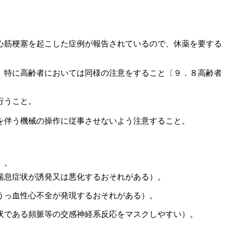
心筋梗塞を起こした症例が報告されているので、休薬を要する
、特に高齢者においては同様の注意をすること〔９．８高齢者
行うこと。
を伴う機械の操作に従事させないよう注意すること。
）。
喘息症状が誘発又は悪化するおそれがある）。
うっ血性心不全が発現するおそれがある）。
状である頻脈等の交感神経系反応をマスクしやすい）。