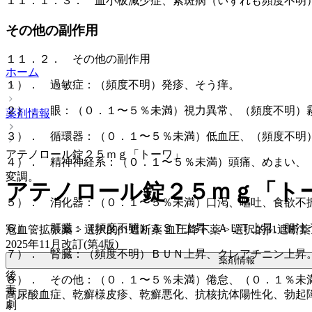
１１．１．３． 血小板減少症、紫斑病（いずれも頻度不明
その他の副作用
１１．２． その他の副作用
ホーム
１）． 過敏症：（頻度不明）発疹、そう痒。
２）． 眼：（０．１〜５％未満）視力異常、（頻度不明）
薬剤情報
３）． 循環器：（０．１〜５％未満）低血圧、（頻度不明
アテノロール錠２５ｍｇ「トーワ」
４）． 精神神経系：（０．１〜５％未満）頭痛、めまい、
変調。
アテノロール錠２５ｍｇ「ト
５）． 消化器：（０．１〜５％未満）口渇、嘔吐、食欲不
６）． 肝臓：（頻度不明）ＡＳＴ上昇、ＡＬＴ上昇、胆汁
冠血管拡張薬 > 選択的β1遮断薬 血圧降下薬 > 選択的β1遮断薬
2025年11月改訂(第4版)
７）． 腎臓：（頻度不明）ＢＵＮ上昇、クレアチニン上昇
薬剤情報
後
８）． その他：（０．１〜５％未満）倦怠、（０．１％未
毒
高尿酸血症、乾癬様皮疹、乾癬悪化、抗核抗体陽性化、勃起
劇