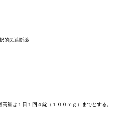
選択的β1遮断薬
最高量は１日１回４錠（１００ｍｇ）までとする。