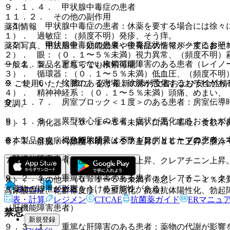
９．１．４． 甲状腺中毒症の患者
１１．２． その他の副作用
（１）． 甲状腺中毒症の患者：休薬を要する場合には徐々
薬剤情報
１）． 過敏症：（頻度不明）発疹、そう痒。
（２）． 甲状腺中毒症の患者：中毒症状をマスクするおそ
薬剤写真、用法用量、効能効果や後発品の情報が一度に参照
２）． 眼：（０．１〜５％未満）視力異常、（頻度不明）
９．１．５． 重度でない末梢循環障害のある患者（レイノ
一般名、製品名どちらでも検索可能！
３）． 循環器：（０．１〜５％未満）低血圧、（頻度不明
９．１．６． 徐脈のある患者：徐脈が悪化するおそれがあ
※ ご使用いただく際に、必ず最新の添付文書および安全性情
４）． 精神神経系：（０．１〜５％未満）頭痛、めまい、
９．１．７． 房室ブロック＜１度＞のある患者：房室伝導
変調。
９．１．８． 異型狭心症の患者：症状が悪化するおそれが
５）． 消化器：（０．１〜５％未満）口渇、嘔吐、食欲不
９．１．９． 褐色細胞腫又はパラガングリオーマの患者：
※本製品は疾病の診断・治療・予防を目的としたプログラム
６）． 肝臓：（頻度不明）ＡＳＴ上昇、ＡＬＴ上昇、胆汁
（腎機能障害患者）
７）． 腎臓：（頻度不明）ＢＵＮ上昇、クレアチニン上昇
９．２．１． 重篤な腎障害のある患者：クレアチニン・ク
８）． その他：（０．１〜５％未満）倦怠、（０．１％未
ホーム
ノート
（薬物の排泄が影響をうける可能性がある）。
高尿酸血症、乾癬様皮疹、乾癬悪化、抗核抗体陽性化、勃起
表・計算
レジメン
CTCAE
抗菌薬ガイド
ERマニュ
（肝機能障害患者）
禁忌
新規登録
９．３．１． 重篤な肝障害のある患者：薬物の代謝が影響