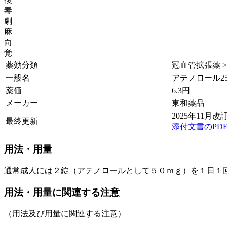
毒
劇
麻
向
覚
薬効分類
冠血管拡張薬 >
一般名
アテノロール25
薬価
6.3
円
メーカー
東和薬品
2025年11月改訂
最終更新
添付文書のPD
用法・用量
通常成人には２錠（アテノロールとして５０ｍｇ）を１日１
用法・用量に関連する注意
（用法及び用量に関連する注意）