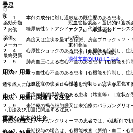
麻
禁忌
向
覚
２．１． 本剤の成分に対し過敏症の既往歴のある患者。
薬効分類
冠血管拡張薬 > 選択的β1遮断薬
２．２． 糖尿病性ケトアシドーシス、代謝性アシドーシス
一般名
アテノロール25mg錠
薬価
6.3
円
２．３． 高度又は症状を呈する徐脈、房室ブロック＜２・
メーカー
東和薬品
２．４． 心原性ショックのある患者［心機能を抑制し、症
2025年11月改訂(第4版)
最終更新
添付文書のPDFはこちら
２．５． 肺高血圧による右心不全のある患者［心機能を抑
用法・用量
２．６． うっ血性心不全のある患者［心機能を抑制し、症
２．７． 低血圧症の患者［心機能を抑制し、症状が悪化す
通常成人には２錠（アテノロールとして５０ｍｇ）を１日１
２．８． 重度末梢循環障害のある患者（壊疽等）［症状が
用法・用量に関連する注意
２．９． 未治療の褐色細胞腫又は未治療のパラガングリオ
（用法及び用量に関連する注意）
重要な基本的注意
褐色細胞腫又はパラガングリオーマの患者では、α遮断剤で
８．１． 長期投与の場合は、心機能検査（脈拍・血圧・心