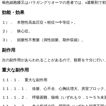
褐色細胞腫又はパラガングリオーマの患者では、α遮断剤で
効能・効果
１）． 本態性高血圧症＜軽症〜中等症＞。
２）． 狭心症。
３）． 頻脈性不整脈（洞性頻脈、期外収縮）。
副作用
次の副作用があらわれることがあるので、観察を十分に行い
重大な副作用
１１．１． 重大な副作用
１１．１．１． 徐脈、心不全、心胸比増大、房室ブロック
１１．１．２． 呼吸困難、喘鳴（いずれも０．１〜５％未