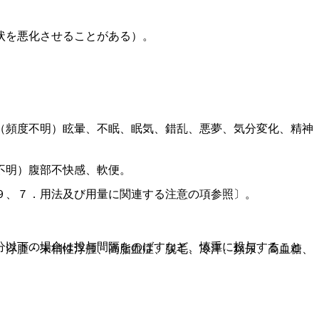
状を悪化させることがある）。
（頻度不明）眩暈、不眠、眠気、錯乱、悪夢、気分変化、精神
不明）腹部不快感、軟便。
９、７．用法及び用量に関連する注意の項参照〕。
分以下の場合は投与間隔をのばすなど、慎重に投与すること
、浮腫・末梢性浮腫、高脂血症、脱毛、冷汗、頻尿、高血糖、