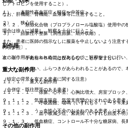
効能・効果
じアトロピンを使用すること）。
１）． 本態性高血圧症＜軽症〜中等症＞。
なお、肝機能、腎機能、血液像等に注意すること。
２）． 狭心症。
８．２． 類似化合物（プロプラノロール塩酸塩）使用中の
場合は徐々に減量し、観察を十分に行うこと。
３）． 頻脈性不整脈（洞性頻脈、期外収縮）。
また、患者に医師の指示なしに服薬を中止しないよう注意す
副作用
の項参照〕。
次の副作用があらわれることがあるので、観察を十分に行い
８．３． 手術前４８時間は投与しないことが望ましい。
８．４． めまい、ふらつきがあらわれることがあるので、
重大な副作用
（特定の背景を有する患者に関する注意）
１１．１． 重大な副作用
（合併症・既往歴等のある患者）
１１．１．１． 徐脈、心不全、心胸比増大、房室ブロック
９．１．１． 気管支喘息、気管支痙攣のおそれのある患者
１１．１．２． 呼吸困難、喘鳴（いずれも０．１〜５％未
９．１．２． うっ血性心不全のおそれのある患者：ジギタ
１１．１．３． 血小板減少症、紫斑病（いずれも頻度不明
９．１．３． 低血糖症、コントロール不十分な糖尿病、長
その他の副作用