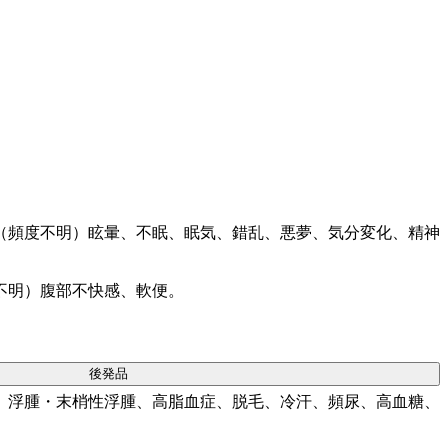
（頻度不明）眩暈、不眠、眠気、錯乱、悪夢、気分変化、精神
不明）腹部不快感、軟便。
後発品
、浮腫・末梢性浮腫、高脂血症、脱毛、冷汗、頻尿、高血糖、