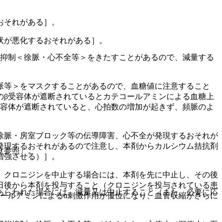
おそれがある］。
状が悪化するおそれがある］。
の抑制＜徐脈・心不全等＞をきたすことがあるので、減量する
脈等＞をマスクすることがあるので、血糖値に注意すること
のβ受容体が遮断されているとカテコールアミンによる血糖上
受容体が遮断されていると、心拍数の増加が起きず、頻脈のよ
徐脈・房室ブロック等の伝導障害、心不全が発現するおそれが
発現するおそれがあるので注意し、本剤からカルシウム拮抗剤
９参照〕。
増強させる）］。
、クロニジンを中止する場合には、本剤を先に中止し、その後
日後から本剤を投与すること（クロニジンを投与されている患
あらわれた場合には、減量又は中止すること（また、必要に応
ールアミンによるα刺激作用が優位になり、血管収縮がさらに