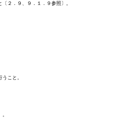
と〔２．９、９．１．９参照〕。
行うこと。
）。