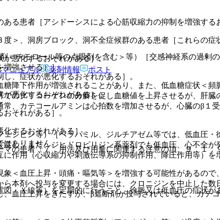
のある患者［アシドーシスによる心筋収縮力の抑制を増強する
３度＞、洞房ブロック、洞不全症候群のある患者［これらの症
断剤＜チモロール等の点眼剤を含む＞等）［交感神経系の過剰
状が悪化するおそれがある］。
を増強させる）］。
Rマニュアル
薬剤情報
ポスト
制し、症状が悪化するおそれがある］。
血糖降下作用が増強されることがあり、また、低血糖症状＜頻
状が悪化するおそれがある］。
肝でのグリコーゲンの分解を促し血糖値を上昇させるが、肝臓
通常、カテコールアミンは心拍数を増加させるが、心臓のβ１
るおそれがある］。
悪化するおそれがある］。
フェジピン等）［ベラパミル、ジルチアゼム等では、低血圧・
ではありません。
注意し、また、ジヒドロピリジン系薬剤でも低血圧、心不全が
ーマの患者〔７．用法及び用量に関連する注意の項、９．１．
互に作用（心収縮力や刺激伝導系の抑制作用、降圧作用等）を
現象＜血圧上昇・頭痛・嘔気等＞を増強する可能性があるので
から本剤へ投与を変更する場合には、クロニジンを中止した数
電図・Ｘ線等）を定期的に行うこと。徐脈又は低血圧の症状が
し、血圧上昇をきたすが、β遮断剤が投与されていると、カテコ