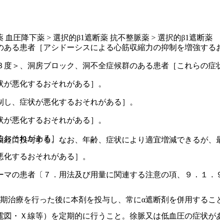
 血圧降下薬 > 選択的β1遮断薬 抗不整脈薬 > 選択的β1遮断薬
のある患者［アシドーシスによる心筋収縮力の抑制を増強する
３度＞、洞房ブロック、洞不全症候群のある患者［これらの症
状が悪化するおそれがある］。
制し、症状が悪化するおそれがある］。
状が悪化するおそれがある］。
るおそれがある］。
回経口投与する。なお、年齢、症状により適宜増減できるが、
悪化するおそれがある］。
ーマの患者〔７．用法及び用量に関連する注意の項、９．１．
初期治療を行った後に本剤を投与し、常にα遮断剤を併用するこ
電図・Ｘ線等）を定期的に行うこと。徐脈又は低血圧の症状が