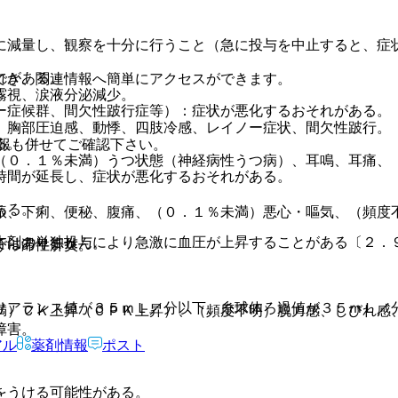
に減量し、観察を十分に行うこと（急に投与を中止すると、症
れがある。
でき、関連情報へ簡単にアクセスができます。
霧視、涙液分泌減少。
ー症候群、間欠性跛行症等）：症状が悪化するおそれがある。
）胸部圧迫感、動悸、四肢冷感、レイノー症状、間欠性跛行。
る。
報も併せてご確認下さい。
（０．１％未満）うつ状態（神経病性うつ病）、耳鳴、耳痛、
時間が延長し、症状が悪化するおそれがある。
ある。
振、下痢、便秘、腹痛、（０．１％未満）悪心・嘔気、（頻度
本剤の単独投与により急激に血圧が上昇することがある〔２．
ではありません。
うっ滞性肝炎。
。
リアランス値が３５ｍＬ／分以下、糸球体ろ過値が３５ｍＬ／
満）ＣＫ上昇（ＣＰＫ上昇）、（頻度不明）脱力感、しびれ感
障害。
アル
薬剤情報
ポスト
をうける可能性がある。