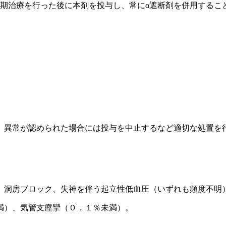
初期治療を行った後に本剤を投与し、常にα遮断剤を併用するこ
、異常が認められた場合には投与を中止するなど適切な処置を
、洞房ブロック、失神を伴う起立性低血圧（いずれも頻度不明
満）、気管支痙攣（０．１％未満）。