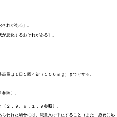
おそれがある］。
状が悪化するおそれがある］。
最高量は１日１回４錠（１００ｍｇ）までとする。
９参照〕。
と〔２．９、９．１．９参照〕。
あらわれた場合には、減量又は中止すること（また、必要に応