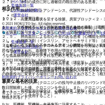
ログイン
２．１． 本剤の成分に対し過敏症の既往歴のある患者。
監修医師一覧
相互作用
UpToDate特別割引
２．２． 糖尿病性ケトアシドーシス、代謝性アシドーシス
運営会社
１０．２． 併用注意：
２．３． 高度又は症状を呈する徐脈、房室ブロック＜２・
© 2021 HOKUTO Inc. All rights reserved.
１）． 交感神経系に対し抑制的に作用する他の薬剤（β遮
２．４． 心原性ショックのある患者［心機能を抑制し、症
利用規約
プライバシーポリシー
お問い合わせ
など慎重に投与すること（相互に作用（交感神経抑制作用）
ホーム
表・計算
レジメン
CTCAE
抗菌薬ガイド
E
２．５． 肺高血圧による右心不全のある患者［心機能を抑
２）． 血糖降下剤（インスリン、アセトヘキサミド等）［
監修医師一覧
２．６． うっ血性心不全のある患者［心機能を抑制し、症
（血糖値が低下するとカテコールアミンが副腎から分泌され
UpToDate特別割引
昇作用が抑えられ、血糖降下作用が増強する可能性があり、
運営会社
２．７． 低血圧症の患者［心機能を抑制し、症状が悪化す
うな低血糖症状がマスクされるためと考えられている）］。
© 2021 HOKUTO Inc. All rights reserved.
２．８． 重度末梢循環障害のある患者（壊疽等）［症状が
３）． カルシウム拮抗剤（ベラパミル、ジルチアゼム、ニ
※本製品は疾病の診断・治療・予防を目的としたプログラム
あり、心停止／洞停止に至る可能性があるので減量するなど
２．９． 未治療の褐色細胞腫又は未治療のパラガングリオ
の静脈投与に変更する場合には４８時間以上あけること（相
利用規約
プライバシーポリシー
お問い合わせ
重要な基本的注意
４）． クロニジン［クロニジンの投与中止後のリバウンド
数日間観察した後、クロニジンを中止し、また、クロニジン
８．１． 長期投与の場合は、心機能検査（脈拍・血圧・心
者でクロニジンを中止すると、血中カテコールアミンが上昇
じアトロピンを使用すること）。
増強される）］。
なお、肝機能、腎機能、血液像等に注意すること。