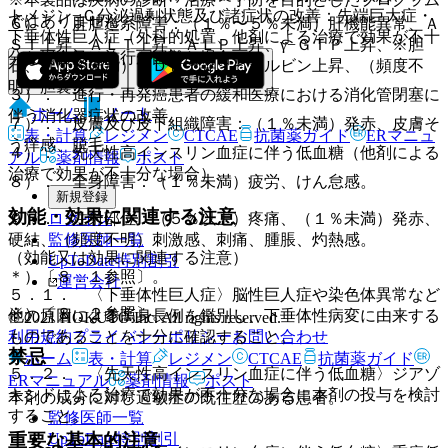
トメジン−Ｃ分泌過剰状態及び諸症状の改善：先端巨大症・
ではありません。
６）． 肝胆道系障害：（１％〜５％未満）肝機能異常、Ａ
下垂体性巨人症（外科的処置、他剤による治療で効果が不十
ＳＴ上昇、ＡＬＴ上昇、ＡＬＰ上昇、γ−ＧＴＰ上昇、※胆
分な場合又は施行が困難な場合）。
石、（１％未満）ＬＤＨ上昇、ビリルビン上昇、（頻度不
明）胆嚢炎。
３）． 進行・再発癌患者の緩和医療における消化管閉塞に
ホーム
ノート
伴う消化器症状の改善。
７）． 皮膚及び皮下組織障害：（１％未満）発赤、皮膚そ
表・計算
レジメン
CTCAE
抗菌薬ガイド
ERマニュ
う痒感、脱毛。
４）． 先天性高インスリン血症に伴う低血糖（他剤による
アル
薬剤情報
ポスト
治療で効果が不十分な場合）。
８）． 全身障害：（１％未満）疲労、けん怠感。
新規登録
効能・効果に関連する注意
ログイン
９）． 注射部位：（５％以上）疼痛、（１％未満）発赤、
監修医師一覧
硬結、（頻度不明）刺激感、刺痛、腫脹、灼熱感。
（効能又は効果に関連する注意）
UpToDate特別割引
＊）〔８．１参照〕。
運営会社
５．１． 〈下垂体性巨人症〉脳性巨人症や染色体異常など
※）〔８．２参照〕。
他の原因による高身長例を鑑別し、下垂体性病変に由来する
© 2021 HOKUTO Inc. All rights reserved.
利用規約
プライバシーポリシー
お問い合わせ
ものであることを十分に確認すること。
禁忌
ホーム
表・計算
レジメン
CTCAE
抗菌薬ガイド
５．２． 〈先天性高インスリン血症に伴う低血糖〉ジアゾ
ERマニュアル
薬剤情報
ポスト
キシドによる治療で効果が不十分な場合に本剤の投与を検討
本剤の成分に対し過敏症の既往歴のある患者。
すること。
監修医師一覧
UpToDate特別割引
重要な基本的注意