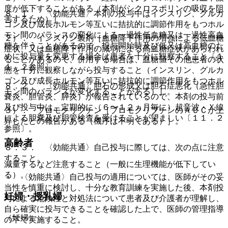
度が低下することがある（本剤がシクロスポリンの吸収を阻
８．１． 〈効能共通〉本剤の投与中はインスリン、グルカ
害するため）］。
ゴン及び成長ホルモン等互いに拮抗的に調節作用をもつホル
モン間のバランスの変化による一過性低血糖又は一過性高血
２）． インスリン製剤［血糖降下作用の増強による低血糖
糖を伴うことがあるので、投与開始時及び低又は高血糖のた
症状、又は血糖降下作用の減弱による高血糖症状があらわれ
めに投与量を変更する場合は患者を十分に観察すること〔１
ることがあるので、併用する場合は、血糖値その他患者の状
１．２参照〕。
態を十分に観察しながら投与すること（インスリン、グルカ
ゴン及び成長ホルモン等互いに拮抗的に調節作用をもつホル
８．２． 〈効能共通〉胆石の形成又は胆石症悪化（急性胆
モン間のバランスが変化することがある）］。
嚢炎、胆管炎、膵炎）が報告されているので、本剤の投与前
及び投与中は、定期的に（６〜１２ヵ月毎に）超音波・Ｘ線
３）． ブロモクリプチン［ブロモクリプチンのＡＵＣが上
による胆嚢及び胆管検査を受けることが望ましい〔１１．２
昇したとの報告がある（機序は不明である）］。
参照〕。
高齢者
８．３． 〈効能共通〉自己投与に際しては、次の点に注意
すること。
減量するなど注意すること（一般に生理機能が低下してい
る）。
・ 〈効能共通〉自己投与の適用については、医師がその妥
当性を慎重に検討し、十分な教育訓練を実施した後、本剤投
妊婦・授乳婦
与による危険性と対処法について患者及び介護者が理解し、
自ら確実に投与できることを確認した上で、医師の管理指導
（妊婦）
の下で実施すること。