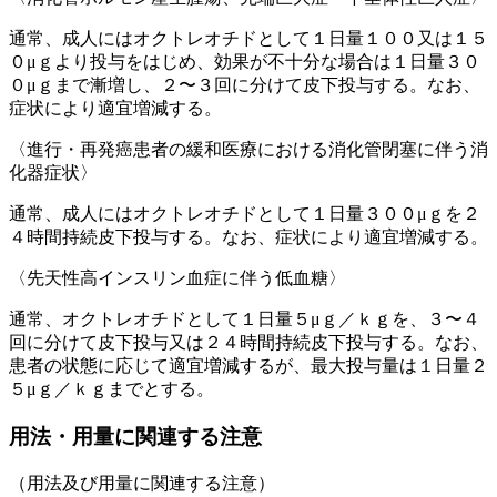
通常、成人にはオクトレオチドとして１日量１００又は１５
０μｇより投与をはじめ、効果が不十分な場合は１日量３０
０μｇまで漸増し、２〜３回に分けて皮下投与する。なお、
症状により適宜増減する。
〈進行・再発癌患者の緩和医療における消化管閉塞に伴う消
化器症状〉
通常、成人にはオクトレオチドとして１日量３００μｇを２
４時間持続皮下投与する。なお、症状により適宜増減する。
〈先天性高インスリン血症に伴う低血糖〉
通常、オクトレオチドとして１日量５μｇ／ｋｇを、３〜４
回に分けて皮下投与又は２４時間持続皮下投与する。なお、
患者の状態に応じて適宜増減するが、最大投与量は１日量２
５μｇ／ｋｇまでとする。
用法・用量に関連する注意
（用法及び用量に関連する注意）