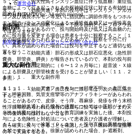
５．３． 〈先天性高インスリン血症に伴う低血糖〉重症低
運営会社
血糖によって引き起こされる中枢神経症状に対する有効性は
８．１． 〈効能共通〉本剤の投与中はインスリン、グルカ
認められていない。
© 2021 HOKUTO Inc. All rights reserved.
ゴン及び成長ホルモン等互いに拮抗的に調節作用をもつホル
モン間のバランスの変化による一過性低血糖又は一過性高血
※本製品は疾病の診断・治療・予防を目的としたプログラム
副作用
糖を伴うことがあるので、投与開始時及び低又は高血糖のた
ではありません。
めに投与量を変更する場合は患者を十分に観察すること〔１
次の副作用があらわれることがあるので、観察を十分に行
１．２参照〕。
利用規約
プライバシーポリシー
お問い合わせ
い、異常が認められた場合には投与を中止するなど適切な処
置を行うこと。
８．２． 〈効能共通〉胆石の形成又は胆石症悪化（急性胆
嚢炎、胆管炎、膵炎）が報告されているので、本剤の投与前
重大な副作用
及び投与中は、定期的に（６〜１２ヵ月毎に）超音波・Ｘ線
による胆嚢及び胆管検査を受けることが望ましい〔１１．２
１１．１． 重大な副作用
参照〕。
１１．１．１． アナフィラキシー（頻度不明）：血圧低
８．３． 〈効能共通〉自己投与に際しては、次の点に注意
下、呼吸困難、気管支痙攣等のアナフィラキシーがあらわれ
すること。
ることがあるので、皮疹、そう痒、蕁麻疹、発疹を伴う末梢
・ 〈効能共通〉自己投与の適用については、医師がその妥
性浮腫等があらわれた場合には直ちに投与を中止し、また、
当性を慎重に検討し、十分な教育訓練を実施した後、本剤投
その後の投与は行わないこと。
与による危険性と対処法について患者及び介護者が理解し、
１１．１．２． 徐脈（０．１％）：投与直後に重篤な徐脈
自ら確実に投与できることを確認した上で、医師の管理指導
を起こすことがある。徐脈が認められた場合、β−遮断剤、
の下で実施すること。