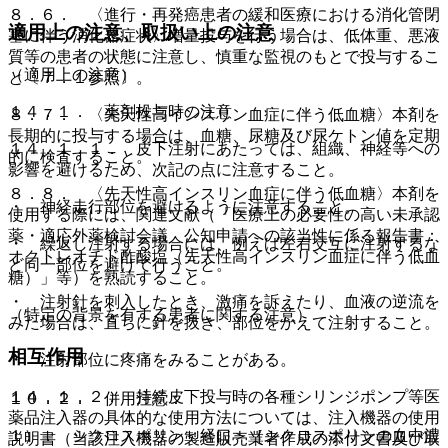
８．６． 〈進行・再発癌患者の緩和医療における消化管閉
適用上の注意、取扱い上の注意
塞に伴う消化器症状〉増量投与を行う場合は、低体重、悪液
質等の患者の状態に注意し、慎重な監視のもとで投与するこ
（適用上の注意）
と〔７．１参照〕。
１４．１． 薬剤投与時の注意
８．７． 〈先天性高インスリン血症に伴う低血糖〉本剤を
長期的に投与する場合は、血糖、尿糖及び尿ケトン値を定期
１４．１．１． 皮下注射にあたっては、組織、神経等への
的に検査すること。
影響を避けるため、次記の点に注意すること。
８．８． 〈先天性高インスリン血症に伴う低血糖〉本剤を
・ 神経走行部位を避けるように注意すること。
使用する際には、関連文献（「医療上の必要性の高い未承認
薬・適応外薬検討会議 公知申請への該当性に係る報告書：
・ 繰返し注射する場合には、例えば左右交互に注射するな
オクトレオチド酢酸塩（先天性高インスリン血症に伴う低血
ど同一部位を避けて行うこと。
糖）」等）を熟読すること。
・ 注射針を刺入したとき、激痛を訴えたり、血液の逆流を
（特定の背景を有する患者に関する注意）
みた場合は、直ちに針を抜き、部位をかえて注射すること。
相互作用
・ 注射部位に疼痛をみることがある。
１４．１．２． 持続皮下投与時の各種シリンジポンプ等医
１０．２． 併用注意：
薬品注入器の具体的な使用方法については、注入機器の使用
１）． シクロスポリン＜経口＞［シクロスポリンの血中濃
説明書（当該注入機器の製造販売業者作成の添付文書及び取