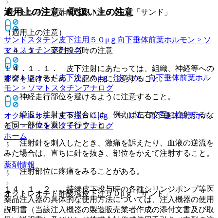
適用上の注意、取扱い上の注意
オクトレオチド酢酸塩皮下注５０μｇ「サンド」
（適用上の注意）
サンドスタチン皮下注用５０μｇ
向下垂体前葉ホルモン > ソ
マトスタチンアナログ
１４．１． 薬剤投与時の注意
１４．１．１． 皮下注射にあたっては、組織、神経等への
オクトレオチド皮下注５０μｇ「あすか」
向下垂体前葉ホル
影響を避けるため、次記の点に注意すること。
モン > ソマトスタチンアナログ
・ 神経走行部位を避けるように注意すること。
・ 繰返し注射する場合には、例えば左右交互に注射するな
オクトレオチド皮下注５０μｇ「ＳＵＮ」
向下垂体前葉ホル
ど同一部位を避けて行うこと。
モン > ソマトスタチンアナログ
ホーム
・ 注射針を刺入したとき、激痛を訴えたり、血液の逆流を
みた場合は、直ちに針を抜き、部位をかえて注射すること。
薬剤情報
・ 注射部位に疼痛をみることがある。
１４．１．２． 持続皮下投与時の各種シリンジポンプ等医
オクトレオチド酢酸塩皮下注５０μｇ「サンド」
薬品注入器の具体的な使用方法については、注入機器の使用
説明書（当該注入機器の製造販売業者作成の添付文書及び取