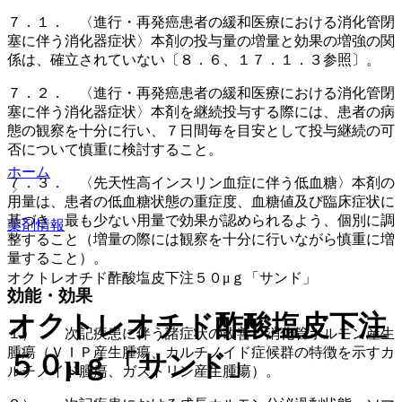
７．１． 〈進行・再発癌患者の緩和医療における消化管閉
塞に伴う消化器症状〉本剤の投与量の増量と効果の増強の関
係は、確立されていない〔８．６、１７．１．３参照〕。
７．２． 〈進行・再発癌患者の緩和医療における消化管閉
塞に伴う消化器症状〉本剤を継続投与する際には、患者の病
態の観察を十分に行い、７日間毎を目安として投与継続の可
否について慎重に検討すること。
ホーム
７．３． 〈先天性高インスリン血症に伴う低血糖〉本剤の
用量は、患者の低血糖状態の重症度、血糖値及び臨床症状に
基づき、最も少ない用量で効果が認められるよう、個別に調
薬剤情報
整すること（増量の際には観察を十分に行いながら慎重に増
量すること）。
オクトレオチド酢酸塩皮下注５０μｇ「サンド」
効能・効果
オクトレオチド酢酸塩皮下注
１）． 次記疾患に伴う諸症状の改善：消化管ホルモン産生
腫瘍（ＶＩＰ産生腫瘍、カルチノイド症候群の特徴を示すカ
５０μｇ「サンド」
ルチノイド腫瘍、ガストリン産生腫瘍）。