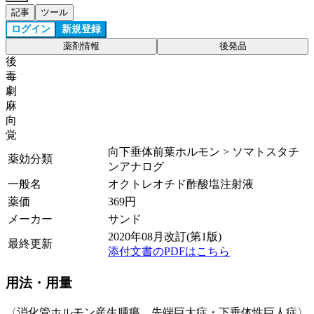
記事
ツール
ログイン
新規登録
薬剤情報
後発品
後
毒
劇
麻
向
覚
向下垂体前葉ホルモン > ソマトスタチ
薬効分類
ンアナログ
一般名
オクトレオチド酢酸塩注射液
薬価
369
円
メーカー
サンド
2020年08月改訂(第1版)
最終更新
添付文書のPDFはこちら
用法・用量
〈消化管ホルモン産生腫瘍、先端巨大症・下垂体性巨人症〉