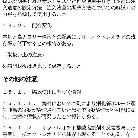
扱い説明書）及びサンド株式会社作成使用手引き（本剤の注
入速度の設定方法、注入液量の調整方法についての解説）の
内容を熟知して使用すること。
１４．２． 配合変化
本剤と高カロリー輸液との配合により、オクトレオチドの残
存率が低下するとの報告がある。
（取扱い上の注意）
外箱開封後は遮光して保存すること。
その他の注意
１５．１． 臨床使用に基づく情報
１５．１．１． 海外において本剤により消化管ホルモン産
生腫瘍の症状が管理されていた患者で症状管理が不可能にな
り、急激に症状が再発したとの報告がある。
１５．１．２． オクトレオチド酢酸塩製剤を反復投与した
患者に、抗オクトレオチド抗体が出現することがある。な