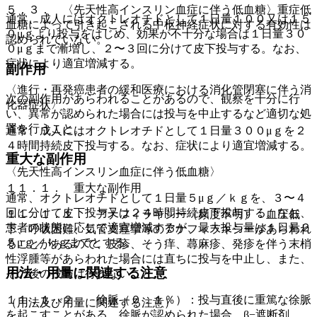
５．３． 〈先天性高インスリン血症に伴う低血糖〉重症低
通常、成人にはオクトレオチドとして１日量１００又は１５
血糖によって引き起こされる中枢神経症状に対する有効性は
０μｇより投与をはじめ、効果が不十分な場合は１日量３０
認められていない。
０μｇまで漸増し、２〜３回に分けて皮下投与する。なお、
症状により適宜増減する。
副作用
〈進行・再発癌患者の緩和医療における消化管閉塞に伴う消
次の副作用があらわれることがあるので、観察を十分に行
化器症状〉
い、異常が認められた場合には投与を中止するなど適切な処
置を行うこと。
通常、成人にはオクトレオチドとして１日量３００μｇを２
４時間持続皮下投与する。なお、症状により適宜増減する。
重大な副作用
〈先天性高インスリン血症に伴う低血糖〉
１１．１． 重大な副作用
通常、オクトレオチドとして１日量５μｇ／ｋｇを、３〜４
回に分けて皮下投与又は２４時間持続皮下投与する。なお、
１１．１．１． アナフィラキシー（頻度不明）：血圧低
患者の状態に応じて適宜増減するが、最大投与量は１日量２
下、呼吸困難、気管支痙攣等のアナフィラキシーがあらわれ
５μｇ／ｋｇまでとする。
ることがあるので、皮疹、そう痒、蕁麻疹、発疹を伴う末梢
性浮腫等があらわれた場合には直ちに投与を中止し、また、
用法・用量に関連する注意
その後の投与は行わないこと。
１１．１．２． 徐脈（０．１％）：投与直後に重篤な徐脈
（用法及び用量に関連する注意）
を起こすことがある。徐脈が認められた場合、β−遮断剤、