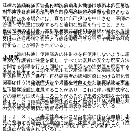
妊婦又は妊娠している可能性のある女性には治療上の有益性
・ 〈効能共通〉自己投与の適用後、感染症等の本剤による
が危険性を上回ると判断される場合にのみ投与すること。
副作用が疑われる場合や自己投与の継続が困難な状況となる
可能性がある場合には、直ちに自己投与を中止させ、医師の
（授乳婦）
管理下で慎重に観察するなど適切な処置を行うこと。また、
自己投与の適用後、本剤投与後に副作用の発現が疑われる場
治療上の有益性及び母乳栄養の有益性を考慮し、授乳の継続
合は、医療施設へ連絡するよう患者及び介護者に指導を行う
又は中止を検討すること（動物実験（ラット）で乳汁中へ移
こと。
行することが報告されている）。
・ 〈効能共通〉使用済みの注射器を再使用しないように患
小児等
者及び介護者に注意を促し、すべての器具の安全な廃棄方法
に関する指導を行うと同時に、使用済みの注射器を廃棄する
９．７．１． 〈消化管ホルモン産生腫瘍、先端巨大症・下
容器を提供すること。
垂体性巨人症、進行・再発癌患者の緩和医療における消化管
閉塞に伴う消化器症状〉小児等を対象とした臨床試験は実施
８．４． 〈先端巨大症・下垂体性巨人症〉成長ホルモン産
していない。
生下垂体腺腫は進展することがあり、これに伴い視野狭窄な
どの重篤な症状を生じることがあるので患者の状態を十分観
９．７．２． 〈先天性高インスリン血症に伴う低血糖〉新
察すること（腫瘍の進展が認められた場合は、他の治療法へ
生児及び乳児において、壊死性腸炎が報告されている。
の切り替え等適切な処置を行うこと）。
９．７．３． 〈先天性高インスリン血症に伴う低血糖〉小
８．５． 〈先端巨大症・下垂体性巨人症〉成長ホルモン及
児に投与する場合は定期的に身長、体重を測定すること（成
びソマトメジン−Ｃを定期的に測定することが望ましい。
長遅延が報告されている）。