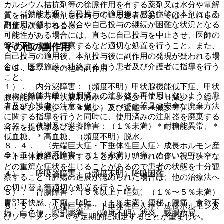
カルシウム拮抗剤等の徐脈作用を有する薬剤又は水分や電解
・ 〈効能共通〉自己投与の適用後、感染症等の本剤による
質を補正する薬剤を投与している患者においては、これらの
副作用が疑われる場合や自己投与の継続が困難な状況となる
用量を調節すること。
可能性がある場合には、直ちに自己投与を中止させ、医師の
管理下で慎重に観察するなど適切な処置を行うこと。また、
その他の副作用
自己投与の適用後、本剤投与後に副作用の発現が疑われる場
合は、医療施設へ連絡するよう患者及び介護者に指導を行う
１１．２． その他の副作用
こと。
１）． 内分泌障害：（頻度不明）甲状腺機能低下症、甲状
・ 〈効能共通〉使用済みの注射器を再使用しないように患
腺機能障害（甲状腺刺激ホルモン減少（ＴＳＨ減少）、総サ
者及び介護者に注意を促し、すべての器具の安全な廃棄方法
イロキシン減少（Ｔ４減少）及び遊離Ｔ４減少等）。
に関する指導を行うと同時に、使用済みの注射器を廃棄する
２）． 代謝及び栄養障害：（１％未満）＊耐糖能異常、＊
容器を提供すること。
低血糖、＊高血糖、（頻度不明）脱水。
８．４． 〈先端巨大症・下垂体性巨人症〉成長ホルモン産
３）． 神経系障害：（１％未満）頭痛、めまい。
生下垂体腺腫は進展することがあり、これに伴い視野狭窄な
どの重篤な症状を生じることがあるので患者の状態を十分観
４）． 呼吸器障害：（頻度不明）呼吸困難。
察すること（腫瘍の進展が認められた場合は、他の治療法へ
の切り替え等適切な処置を行うこと）。
５）． 胃腸障害：（５％以上）嘔気、（１％〜５％未満）
胃部不快感、下痢、嘔吐、（１％未満）便秘、腹痛、食欲不
８．５． 〈先端巨大症・下垂体性巨人症〉成長ホルモン及
振、白色便、腹部膨満、（頻度不明）膵炎、鼓腸放屁。
びソマトメジン−Ｃを定期的に測定することが望ましい。