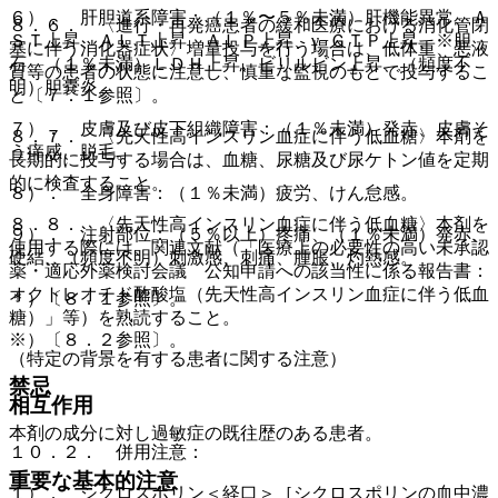
６）． 肝胆道系障害：（１％〜５％未満）肝機能異常、Ａ
８．６． 〈進行・再発癌患者の緩和医療における消化管閉
ＳＴ上昇、ＡＬＴ上昇、ＡＬＰ上昇、γ−ＧＴＰ上昇、※胆
塞に伴う消化器症状〉増量投与を行う場合は、低体重、悪液
石、（１％未満）ＬＤＨ上昇、ビリルビン上昇、（頻度不
質等の患者の状態に注意し、慎重な監視のもとで投与するこ
明）胆嚢炎。
と〔７．１参照〕。
７）． 皮膚及び皮下組織障害：（１％未満）発赤、皮膚そ
８．７． 〈先天性高インスリン血症に伴う低血糖〉本剤を
う痒感、脱毛。
長期的に投与する場合は、血糖、尿糖及び尿ケトン値を定期
的に検査すること。
８）． 全身障害：（１％未満）疲労、けん怠感。
８．８． 〈先天性高インスリン血症に伴う低血糖〉本剤を
９）． 注射部位：（５％以上）疼痛、（１％未満）発赤、
使用する際には、関連文献（「医療上の必要性の高い未承認
硬結、（頻度不明）刺激感、刺痛、腫脹、灼熱感。
薬・適応外薬検討会議 公知申請への該当性に係る報告書：
オクトレオチド酢酸塩（先天性高インスリン血症に伴う低血
＊）〔８．１参照〕。
糖）」等）を熟読すること。
※）〔８．２参照〕。
（特定の背景を有する患者に関する注意）
禁忌
相互作用
本剤の成分に対し過敏症の既往歴のある患者。
１０．２． 併用注意：
重要な基本的注意
１）． シクロスポリン＜経口＞［シクロスポリンの血中濃