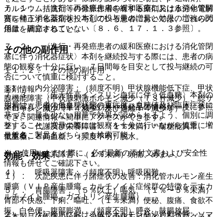
７．１． 〈進行・再発癌患者の緩和医療における消化管閉
カルシウム拮抗剤等の徐脈作用を有する薬剤又は水分や電解
塞に伴う消化器症状〉本剤の投与量の増量と効果の増強の関
質を補正する薬剤を投与している患者においては、これらの
係は、確立されていない〔８．６、１７．１．３参照〕。
用量を調節すること。
７．２． 〈進行・再発癌患者の緩和医療における消化管閉
その他の副作用
塞に伴う消化器症状〉本剤を継続投与する際には、患者の病
態の観察を十分に行い、７日間毎を目安として投与継続の可
１１．２． その他の副作用
否について慎重に検討すること。
１）． 内分泌障害：（頻度不明）甲状腺機能低下症、甲状
薬剤情報
７．３． 〈先天性高インスリン血症に伴う低血糖〉本剤の
腺機能障害（甲状腺刺激ホルモン減少（ＴＳＨ減少）、総サ
用量は、患者の低血糖状態の重症度、血糖値及び臨床症状に
薬剤写真、用法用量、効能効果や後発品の情報が一度に参照
イロキシン減少（Ｔ４減少）及び遊離Ｔ４減少等）。
基づき、最も少ない用量で効果が認められるよう、個別に調
でき、関連情報へ簡単にアクセスができます。
整すること（増量の際には観察を十分に行いながら慎重に増
２）． 代謝及び栄養障害：（１％未満）＊耐糖能異常、＊
一般名、製品名どちらでも検索可能！
量すること）。
低血糖、＊高血糖、（頻度不明）脱水。
※ ご使用いただく際に、必ず最新の添付文書および安全性
３）． 神経系障害：（１％未満）頭痛、めまい。
効能・効果
情報も併せてご確認下さい。
４）． 呼吸器障害：（頻度不明）呼吸困難。
１）． 次記疾患に伴う諸症状の改善：消化管ホルモン産生
腫瘍（ＶＩＰ産生腫瘍、カルチノイド症候群の特徴を示すカ
５）． 胃腸障害：（５％以上）嘔気、（１％〜５％未満）
ルチノイド腫瘍、ガストリン産生腫瘍）。
胃部不快感、下痢、嘔吐、（１％未満）便秘、腹痛、食欲不
振、白色便、腹部膨満、（頻度不明）膵炎、鼓腸放屁。
２）． 次記疾患における成長ホルモン分泌過剰状態、ソマ
※本製品は疾病の診断・治療・予防を目的としたプログラム