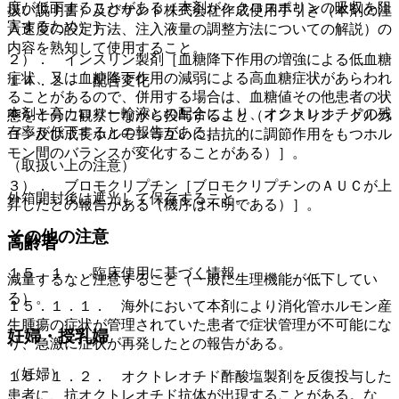
度が低下することがある（本剤がシクロスポリンの吸収を阻
扱い説明書）及びサンド株式会社作成使用手引き（本剤の注
害するため）］。
入速度の設定方法、注入液量の調整方法についての解説）の
内容を熟知して使用すること。
２）． インスリン製剤［血糖降下作用の増強による低血糖
症状、又は血糖降下作用の減弱による高血糖症状があらわれ
１４．２． 配合変化
ることがあるので、併用する場合は、血糖値その他患者の状
本剤と高カロリー輸液との配合により、オクトレオチドの残
態を十分に観察しながら投与すること（インスリン、グルカ
存率が低下するとの報告がある。
ゴン及び成長ホルモン等互いに拮抗的に調節作用をもつホル
モン間のバランスが変化することがある）］。
（取扱い上の注意）
３）． ブロモクリプチン［ブロモクリプチンのＡＵＣが上
外箱開封後は遮光して保存すること。
昇したとの報告がある（機序は不明である）］。
その他の注意
高齢者
１５．１． 臨床使用に基づく情報
減量するなど注意すること（一般に生理機能が低下してい
る）。
１５．１．１． 海外において本剤により消化管ホルモン産
生腫瘍の症状が管理されていた患者で症状管理が不可能にな
妊婦・授乳婦
り、急激に症状が再発したとの報告がある。
（妊婦）
１５．１．２． オクトレオチド酢酸塩製剤を反復投与した
患者に、抗オクトレオチド抗体が出現することがある。な