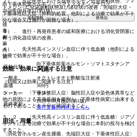
２）． 次記疾患における成長ホルモン分泌過剰状態、ソマ
向下垂体前葉ホルモン > ソマトスタチンアナログ
トメジン−Ｃ分泌過剰状態及び諸症状の改善：先端巨大症・
2020年08月改訂(第1版)
下垂体性巨人症（外科的処置、他剤による治療で効果が不十
薬剤情報
後発品
分な場合又は施行が困難な場合）。
後
毒
３）． 進行・再発癌患者の緩和医療における消化管閉塞に
劇
伴う消化器症状の改善。
麻
４）． 先天性高インスリン血症に伴う低血糖（他剤による
向
治療で効果が不十分な場合）。
覚
向下垂体前葉ホルモン > ソマトスタチンア
薬効分類
効能・効果に関連する注意
ナログ
一般名
オクトレオチド酢酸塩注射液
（効能又は効果に関連する注意）
薬価
369
円
５．１． 〈下垂体性巨人症〉脳性巨人症や染色体異常など
メーカー
サンド
他の原因による高身長例を鑑別し、下垂体性病変に由来する
2020年08月改訂(第1版)
最終更新
ものであることを十分に確認すること。
添付文書のPDFはこちら
５．２． 〈先天性高インスリン血症に伴う低血糖〉ジアゾ
用法・用量
キシドによる治療で効果が不十分な場合に本剤の投与を検討
すること。
〈消化管ホルモン産生腫瘍、先端巨大症・下垂体性巨人症〉