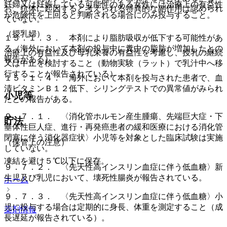
妊婦又は妊娠している可能性のある女性には治療上の有益性
お、抗体に起因すると考えられる特異的な副作用は認められ
が危険性を上回ると判断される場合にのみ投与すること。
ていない。
（授乳婦）
１５．１．３． 本剤により脂肪吸収が低下する可能性があ
る（海外において本剤の投与中に糞中の脂肪が増加したとの
治療上の有益性及び母乳栄養の有益性を考慮し、授乳の継続
報告がある）。
又は中止を検討すること（動物実験（ラット）で乳汁中へ移
行することが報告されている）。
１５．１．４． 海外において本剤を投与された患者で、血
清ビタミンＢ１２低下、シリングテストでの異常値がみられ
小児等
たとの報告がある。
９．７．１． 〈消化管ホルモン産生腫瘍、先端巨大症・下
貯法
垂体性巨人症、進行・再発癌患者の緩和医療における消化管
閉塞に伴う消化器症状〉小児等を対象とした臨床試験は実施
（保管上の注意）
していない。
凍結を避け５℃以下に保存。
９．７．２． 〈先天性高インスリン血症に伴う低血糖〉新
生児及び乳児において、壊死性腸炎が報告されている。
ホーム
９．７．３． 〈先天性高インスリン血症に伴う低血糖〉小
児に投与する場合は定期的に身長、体重を測定すること（成
薬剤情報
長遅延が報告されている）。