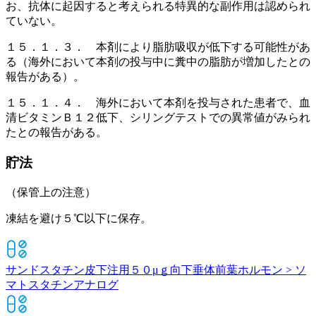
お、抗体に起因すると考えられる特異的な副作用は認められ
ていない。
１５．１．３． 本剤により脂肪吸収が低下する可能性があ
る（海外において本剤の投与中に糞中の脂肪が増加したとの
報告がある）。
１５．１．４． 海外において本剤を投与された患者で、血
清ビタミンＢ１２低下、シリングテストでの異常値がみられ
たとの報告がある。
貯法
（保管上の注意）
凍結を避け５℃以下に保存。
サンドスタチン皮下注用５０μｇ
向下垂体前葉ホルモン > ソ
マトスタチンアナログ