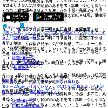
１１．２． その他の副作用
ではありません。
９．１．２． 気管支喘息のある患者：診断上やむを得ない
１）． 過敏症：（０．１〜０．５％未満）発疹、そう痒
と判断される場合を除き、投与しないこと（類薬でショッ
症、（頻度不明）顔面浮腫、血管浮腫、潮紅、紅斑、眼瞼浮
ク、アナフィラキシーが報告されている）〔８．１、１１．
腫、蕁麻疹。
１．１参照〕。
ホーム
ノート
２）． 循環器：（頻度不明）血圧上昇、血圧低下。
９．１．３． アレルギー性鼻炎、発疹、蕁麻疹等を起こし
表・計算
レジメン
CTCAE
抗菌薬ガイド
ERマニュ
やすいアレルギー体質を有する患者〔８．１参照〕。
アル
薬剤情報
ポスト
３）． 呼吸器：（頻度不明）呼吸困難、口腔咽頭不快感、
鼻閉、咳嗽、くしゃみ。
９．１．４． 両親、兄弟に気管支喘息、アレルギー性鼻
新規登録
炎、発疹、蕁麻疹等を起こしやすいアレルギー体質を有する
４）． 消化器：（０．１〜０．５％未満）悪心、嘔吐。
ログイン
患者〔８．１参照〕。
監修医師一覧
５）． 精神神経系：（０．１〜０．５％未満）頭痛、（頻
UpToDate特別割引
９．１．５． 薬物過敏症の既往歴のある患者〔８．１参
度不明）浮動性めまい。
運営会社
照〕。
６）． 眼：（０．１〜０．５％未満）眼異物感、（頻度不
© 2021 HOKUTO Inc. All rights reserved.
９．１．６． 既往歴を含めて、痙攣、てんかん及びその素
明）眼充血、眼そう痒症。
利用規約
プライバシーポリシー
お問い合わせ
質のある患者：類薬で痙攣が報告されている。
ホーム
表・計算
レジメン
CTCAE
抗菌薬ガイド
７）． その他：（０．１〜０．５％未満）熱感、味覚異
（腎機能障害患者）
ERマニュアル
薬剤情報
ポスト
常、胸部不快感、（頻度不明）感覚鈍麻、冷感、多汗症、異
常感。
９．２．１． 重篤な腎障害のある患者：診断上やむを得な
監修医師一覧
いと判断される場合を除き、投与しないこと（本剤の主たる
UpToDate特別割引