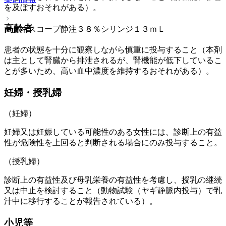
を及ぼすおそれがある）。
高齢者
マグネスコープ静注３８％シリンジ１３ｍＬ
患者の状態を十分に観察しながら慎重に投与すること（本剤
は主として腎臓から排泄されるが、腎機能が低下しているこ
とが多いため、高い血中濃度を維持するおそれがある）。
妊婦・授乳婦
（妊婦）
妊婦又は妊娠している可能性のある女性には、診断上の有益
性が危険性を上回ると判断される場合にのみ投与すること。
（授乳婦）
診断上の有益性及び母乳栄養の有益性を考慮し、授乳の継続
又は中止を検討すること（動物試験（ヤギ静脈内投与）で乳
汁中に移行することが報告されている）。
小児等