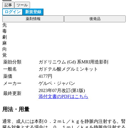
記事
ツール
ログイン
新規登録
薬剤情報
後発品
先
毒
劇
麻
向
覚
薬効分類
ガドリニウム (Gd) 系MRI用造影剤
一般名
ガドテル酸メグルミンキット
薬価
4177
円
メーカー
ゲルベ・ジャパン
2023年07月改訂(第1版)
最終更新
添付文書のPDFはこちら
用法・用量
通常、成人には本剤０．２ｍＬ／ｋｇを静脈内注射する。腎
臓を対象とする場合は、０．１ｍＬ／ｋｇを静脈内注射する