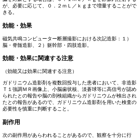
が、必要に応じて、０．２ｍＬ／ｋｇまで増量することがで
きる。
効能・効果
磁気共鳴コンピューター断層撮影における次記造影：１）
脳・脊髄造影、２）躯幹部・四肢造影。
効能・効果に関連する注意
（効能又は効果に関連する注意）
ガドリニウム造影剤を複数回投与した患者において、非造影
Ｔ１強調ＭＲ画像上、小脳歯状核、淡蒼球等に高信号が認め
られたとの報告や脳の剖検組織からガドリニウムが検出され
たとの報告があるので、ガドリニウム造影剤を用いた検査の
必要性を慎重に判断すること。
副作用
次の副作用があらわれることがあるので、観察を十分に行