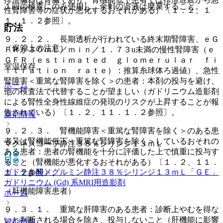
１回の検査にのみ使用し、余剰の溶液は廃棄すること。
性腎障害等の症状が悪化するおそれがある）〔１．２、１
１．１．２参照〕。
貯法
９．２．２． 長期透析が行われている終末期腎障害、ｅＧ
（保管上の注意）
ＦＲが３０ｍＬ／ｍｉｎ／１．７３u未満の慢性腎障害（ｅ
ＧＦＲ（ｅｓｔｉｍａｔｅｄ ｇｌｏｍｅｒｕｌａｒ ｆｉ
室温保存。
ｌｔｒａｔｉｏｎ ｒａｔｅ）：推算糸球体ろ過値）、急性
腎障害＜重篤な腎障害を除く＞の患者：本剤の投与を避け、
ホーム
他の検査法で代替することが望ましい（ガドリニウム造影剤
による腎性全身性線維症の発現のリスクが上昇することが報
告されている）〔１．２、１１．１．２参照〕。
薬剤情報
９．２．３． 腎機能障害＜重篤な腎障害を除く＞のある患
者又は腎機能低下＜重篤な腎障害を除く＞しているおそれの
マグネスコープ静注３８％シリンジ１３ｍＬ
ある患者：患者の腎機能を十分に評価した上で慎重に投与す
ること（腎機能が悪化するおそれがある）〔１．２、１１．
ガドテル酸メグルミン静注３８％シリンジ１３ｍＬ「ＧＥ」
１．２参照〕。
ガドリニウム (Gd) 系MRI用造影剤
（肝機能障害患者）
ホーム
９．３．１． 重篤な肝障害のある患者：診断上やむを得な
いと判断される場合を除き、投与しないこと（肝機能に影響
薬剤情報