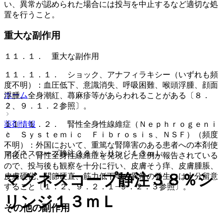
い、異常が認められた場合には投与を中止するなど適切な処
置を行うこと。
重大な副作用
１１．１． 重大な副作用
１１．１．１． ショック、アナフィラキシー（いずれも頻
度不明）：血圧低下、意識消失、呼吸困難、喉頭浮腫、顔面
ホーム
浮腫、全身潮紅、蕁麻疹等があらわれることがある〔８．
２、９．１．２参照〕。
薬剤情報
１１．１．２． 腎性全身性線維症（Ｎｅｐｈｒｏｇｅｎｉ
ｃ Ｓｙｓｔｅｍｉｃ Ｆｉｂｒｏｓｉｓ、ＮＳＦ）（頻度
不明）：外国において、重篤な腎障害のある患者への本剤使
マグネスコープ静注３８％シリンジ１３ｍＬ
用後に、腎性全身性線維症を発現した症例が報告されている
ので、投与後も観察を十分に行い、皮膚そう痒、皮膚腫脹、
マグネスコープ静注３８％シ
皮膚硬化、関節硬直、筋力低下等の異常の発生には十分留意
すること〔１．２、９．２．１−９．２．３参照〕。
リンジ１３ｍＬ
その他の副作用