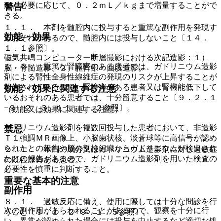
が、必要に応じて、０．２ｍＬ／ｋｇまで増量することがで
警告
きる。
１．１． 本剤を髄腔内に投与すると重篤な副作用を発現す
効能・効果
るおそれがあるので、髄腔内には投与しないこと〔１４．
１．１参照〕。
磁気共鳴コンピューター断層撮影における次記造影：１）
１．２． 重篤な腎障害のある患者では、ガドリニウム造影
脳・脊髄造影、２）躯幹部・四肢造影。
剤による腎性全身性線維症の発現のリスクが上昇することが
報告されているので、腎障害のある患者又は腎機能低下して
効能・効果に関連する注意
いるおそれのある患者では、十分留意すること〔９．２．１
−９．２．３、１１．１．２参照〕。
（効能又は効果に関連する注意）
ガドリニウム造影剤を複数回投与した患者において、非造影
禁忌
Ｔ１強調ＭＲ画像上、小脳歯状核、淡蒼球等に高信号が認め
られたとの報告や脳の剖検組織からガドリニウムが検出され
２．１． 本剤の成分又はガドリニウム造影剤に対し過敏症
たとの報告があるので、ガドリニウム造影剤を用いた検査の
の既往歴のある患者。
必要性を慎重に判断すること。
重要な基本的注意
副作用
８．１． 過敏反応に備え、使用に際しては十分な問診を行
次の副作用があらわれることがあるので、観察を十分に行
うこと〔９．１．２−９．１．５参照〕。
い、異常が認められた場合には投与を中止するなど適切な処