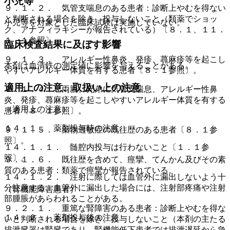
小児等
９．１．２． 気管支喘息のある患者：診断上やむを得ない
と判断される場合を除き、投与しないこと（類薬でショッ
小児等を対象とした臨床試験は実施していない。
ク、アナフィラキシーが報告されている）〔８．１、１１．
１．１参照〕。
臨床検査結果に及ぼす影響
９．１．３． アレルギー性鼻炎、発疹、蕁麻疹等を起こし
本剤は血清鉄の測定値に影響を与えることがある。
やすいアレルギー体質を有する患者〔８．１参照〕。
適用上の注意、取扱い上の注意
９．１．４． 両親、兄弟に気管支喘息、アレルギー性鼻
炎、発疹、蕁麻疹等を起こしやすいアレルギー体質を有する
（適用上の注意）
患者〔８．１参照〕。
１４．１． 薬剤投与時の注意
９．１．５． 薬物過敏症の既往歴のある患者〔８．１参
照〕。
１４．１．１． 髄腔内投与は行わないこと〔１．１参
照〕。
９．１．６． 既往歴を含めて、痙攣、てんかん及びその素
質のある患者：類薬で痙攣が報告されている。
１４．１．２． 注射に際しては血管外に漏出しないよう十
分注意する。血管外に漏出した場合には、注射部疼痛や注射
（腎機能障害患者）
部腫脹があらわれることがある。
９．２．１． 重篤な腎障害のある患者：診断上やむを得な
１４．２． 薬剤投与後の注意
いと判断される場合を除き、投与しないこと（本剤の主たる
排泄臓器は腎臓であり、腎機能低下患者では排泄遅延から急