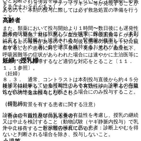
いと判断される場合を除き、投与しないこと（肝機能に影響
８．２． ショック、アナフィラキシー等が発現することが
を及ぼすおそれがある）。
あるので、本剤の投与に際しては必ず救急処置の準備を行う
こと。
高齢者
また、類薬において投与開始より１時間〜数日後にも遅発性
患者の状態を十分に観察しながら慎重に投与すること（本剤
副作用（発熱、発疹、悪心、血圧低下、呼吸困難等）があら
は主として腎臓から排泄されるが、腎機能が低下しているこ
われるとの報告があるので、投与後も患者の状態を十分に観
とが多いため、高い血中濃度を維持するおそれがある）。
察すること。患者に対して、発熱、発疹、悪心、血圧低下、
呼吸困難等の症状があらわれた場合には速やかに主治医等に
妊婦・授乳婦
連絡するよう指導するなど適切な対応をとること〔１１．
１．１参照〕。
（妊婦）
８．３． 通常、コントラストは本剤投与直後から約４５分
妊婦又は妊娠している可能性のある女性には、診断上の有益
後まで持続する。追加投与によって有効性が向上するとは限
性が危険性を上回ると判断される場合にのみ投与すること。
らないので追加投与しないこと。
（授乳婦）
（特定の背景を有する患者に関する注意）
診断上の有益性及び母乳栄養の有益性を考慮し、授乳の継続
（合併症・既往歴等のある患者）
又は中止を検討すること（動物試験（ヤギ静脈内投与）で乳
９．１．１． 一般状態の極度に悪い患者：診断上やむを得
汁中に移行することが報告されている）。
ないと判断される場合を除き、投与しないこと。