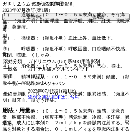
１１．２． その他の副作用
ガドリニウム (Gd) 系MRI用造影剤
2023年07月改訂(第1版)
１）． 過敏症：（０．１〜０．５％未満）発疹、そう痒
薬剤情報
後発品
症、（頻度不明）顔面浮腫、血管浮腫、潮紅、紅斑、眼瞼浮
先
腫、蕁麻疹。
毒
劇
２）． 循環器：（頻度不明）血圧上昇、血圧低下。
麻
向
３）． 呼吸器：（頻度不明）呼吸困難、口腔咽頭不快感、
覚
鼻閉、咳嗽、くしゃみ。
薬効分類
ガドリニウム (Gd) 系MRI用造影剤
４）． 消化器：（０．１〜０．５％未満）悪心、嘔吐。
一般名
ガドテル酸メグルミンキット
薬価
4177
円
５）． 精神神経系：（０．１〜０．５％未満）頭痛、（頻
度不明）浮動性めまい。
メーカー
ゲルベ・ジャパン
2023年07月改訂(第1版)
最終更新
６）． 眼：（０．１〜０．５％未満）眼異物感、（頻度不
添付文書のPDFはこちら
明）眼充血、眼そう痒症。
用法・用量
７）． その他：（０．１〜０．５％未満）熱感、味覚異
常、胸部不快感、（頻度不明）感覚鈍麻、冷感、多汗症、異
通常、成人には本剤０．２ｍＬ／ｋｇを静脈内注射する。腎
常感。
臓を対象とする場合は、０．１ｍＬ／ｋｇを静脈内注射する