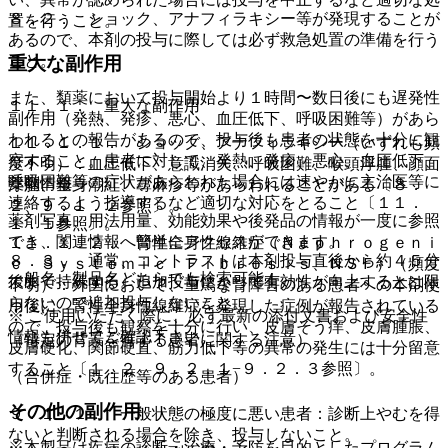
８．２． ショック、アナフィラキシー等が発現することが
置を行うこと。
あるので、本剤の投与に際しては必ず救急処置の準備を行う
こと。
重大な副作用
また、類薬において投与開始より１時間〜数日後にも遅発性
１１．１． 重大な副作用
副作用（発熱、発疹、悪心、血圧低下、呼吸困難等）があら
われるとの報告があるので、投与後も患者の状態を十分に観
１１．１．１． ショック、アナフィラキシー（いずれも頻
察すること。患者に対して、発熱、発疹、悪心、血圧低下、
度不明）：血圧低下、意識消失、呼吸困難、喉頭浮腫、顔面
呼吸困難等の症状があらわれた場合には速やかに主治医等に
薬剤情報
浮腫、全身潮紅、蕁麻疹等があらわれることがある〔８．
連絡するよう指導するなど適切な対応をとること〔１１．
２、９．１．２参照〕。
薬剤写真、用法用量、効能効果や後発品の情報が一度に参照
１．１参照〕。
でき、関連情報へ簡単にアクセスができます。
１１．１．２． 腎性全身性線維症（Ｎｅｐｈｒｏｇｅｎｉ
８．３． 通常、コントラストは本剤投与直後から約４５分
ｃ Ｓｙｓｔｅｍｉｃ Ｆｉｂｒｏｓｉｓ、ＮＳＦ）（頻度
一般名、製品名どちらでも検索可能！
後まで持続する。追加投与によって有効性が向上するとは限
不明）：外国において、重篤な腎障害のある患者への本剤使
らないので追加投与しないこと。
用後に、腎性全身性線維症を発現した症例が報告されている
※ ご使用いただく際に、必ず最新の添付文書および安全性
ので、投与後も観察を十分に行い、皮膚そう痒、皮膚腫脹、
情報も併せてご確認下さい。
（特定の背景を有する患者に関する注意）
皮膚硬化、関節硬直、筋力低下等の異常の発生には十分留意
すること〔１．２、９．２．１−９．２．３参照〕。
（合併症・既往歴等のある患者）
その他の副作用
９．１．１． 一般状態の極度に悪い患者：診断上やむを得
ないと判断される場合を除き、投与しないこと。
※本製品は疾病の診断・治療・予防を目的としたプログラム