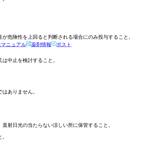
性が危険性を上回ると判断される場合にのみ投与すること。
Rマニュアル
薬剤情報
ポスト
又は中止を検討すること。
ではありません。
、直射日光の当たらない涼しい所に保管すること。
と。