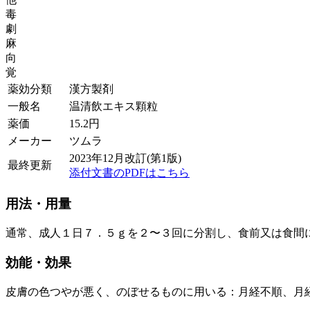
毒
劇
麻
向
覚
薬効分類
漢方製剤
一般名
温清飲エキス顆粒
薬価
15.2
円
メーカー
ツムラ
2023年12月改訂(第1版)
最終更新
添付文書のPDFはこちら
用法・用量
通常、成人１日７．５ｇを２〜３回に分割し、食前又は食間
効能・効果
皮膚の色つやが悪く、のぼせるものに用いる：月経不順、月