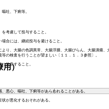
、嘔吐、下痢等。
）を考慮して投与すること。
い場合には、継続投与を避けること。
により、大腸の色調異常、大腸浮腫、大腸びらん、大腸潰瘍、
鏡等の検査を行うことが望ましい〔１１．１．３参照〕。
複に注意すること。
療用）
感、悪心、嘔吐、下痢等があらわれることがある。
症状が悪化するおそれがある。