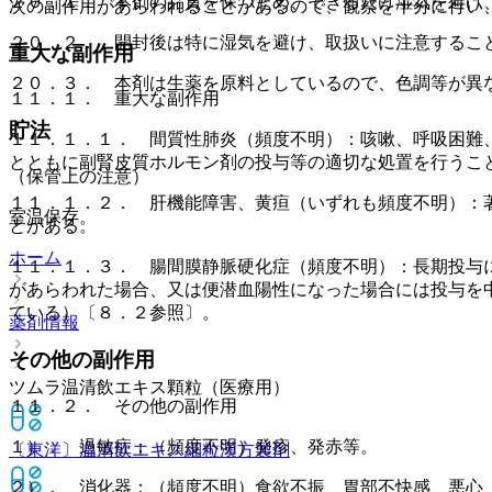
２０．１． 本剤の品質を保つため、できるだけ湿気を避け
次の副作用があらわれることがあるので、観察を十分に行い
２０．２． 開封後は特に湿気を避け、取扱いに注意するこ
重大な副作用
２０．３． 本剤は生薬を原料としているので、色調等が異
１１．１． 重大な副作用
貯法
１１．１．１． 間質性肺炎（頻度不明）：咳嗽、呼吸困難
とともに副腎皮質ホルモン剤の投与等の適切な処置を行うこ
（保管上の注意）
１１．１．２． 肝機能障害、黄疸（いずれも頻度不明）：
室温保存。
とがある。
ホーム
１１．１．３． 腸間膜静脈硬化症（頻度不明）：長期投与
があらわれた場合、又は便潜血陽性になった場合には投与を
ている）〔８．２参照〕。
薬剤情報
その他の副作用
ツムラ温清飲エキス顆粒（医療用）
１１．２． その他の副作用
１）． 過敏症：（頻度不明）発疹、発赤等。
〔東洋〕温清飲エキス細粒
漢方製剤
２）． 消化器：（頻度不明）食欲不振、胃部不快感、悪心