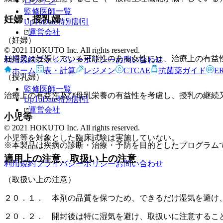
ログイン
監修医師一覧
妊婦・授乳婦
UpToDate特別割引
運営会社
（妊婦）
© 2021 HOKUTO Inc. All rights reserved.
妊婦又は妊娠している可能性のある女性には、治療上の有益
利用規約
プライバシーポリシー
お問い合わせ
ホーム
表・計算
レジメン
CTCAE
抗菌薬ガイド
E
（授乳婦）
監修医師一覧
治療上の有益性及び母乳栄養の有益性を考慮し、授乳の継続
UpToDate特別割引
運営会社
小児等
© 2021 HOKUTO Inc. All rights reserved.
小児等を対象とした臨床試験は実施していない。
※本製品は疾病の診断・治療・予防を目的としたプログラム
適用上の注意、取扱い上の注意
利用規約
プライバシーポリシー
お問い合わせ
（取扱い上の注意）
２０．１． 本剤の品質を保つため、できるだけ湿気を避け
２０．２． 開封後は特に湿気を避け、取扱いに注意するこ