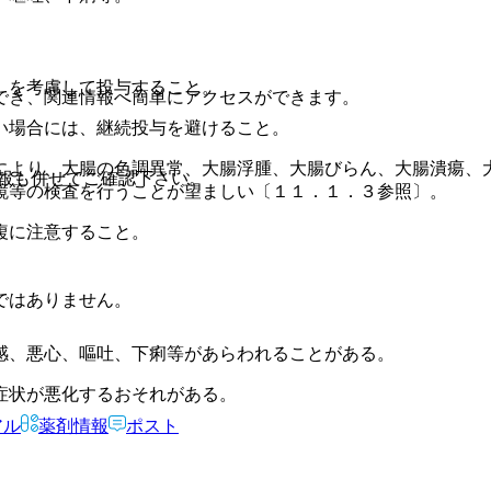
）を考慮して投与すること。
でき、関連情報へ簡単にアクセスができます。
い場合には、継続投与を避けること。
により、大腸の色調異常、大腸浮腫、大腸びらん、大腸潰瘍、
報も併せてご確認下さい。
鏡等の検査を行うことが望ましい〔１１．１．３参照〕。
複に注意すること。
ではありません。
感、悪心、嘔吐、下痢等があらわれることがある。
症状が悪化するおそれがある。
アル
薬剤情報
ポスト
）。