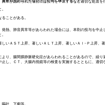
、直射日光の当たらない涼しい所に保管すること。
、異常が認められた場合には投与を中止するなど適切な処置を
と。
なることがある。
、発熱、肺音異常等があらわれた場合には、本剤の投与を中止
と。
著しいＡＳＴ上昇、著しいＡＬＴ上昇、著しいＡｌ−Ｐ上昇、著
により、腸間膜静脈硬化症があらわれることがあるので、繰り
中止し、ＣＴ、大腸内視鏡等の検査を実施するとともに、適切
、嘔吐、下痢等。