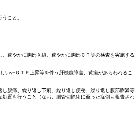
行うこと。
し、速やかに胸部Ｘ線、速やかに胸部ＣＴ等の検査を実施する
しいγ−ＧＴＰ上昇等を伴う肝機能障害、黄疸があらわれるこ
返し腹痛、繰り返し下痢、繰り返し便秘、繰り返し腹部膨満等
な処置を行うこと（なお、腸管切除術に至った症例も報告され