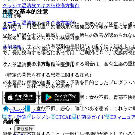
クラシエ温清飲エキス細粒
漢方製剤
重要な基本的注意
薬剤情報
オースギ温清飲エキスＧ
漢方製剤
８．１． 本剤の使用にあたっては、患者の証（体質・症状
薬剤写真、用法用量、効能効果や後発品の情報が一度に参照
ホーム
なお、経過を十分に観察し、症状・所見の改善が認められな
一般名、製品名どちらでも検索可能！
８．２． サンシシ含有製剤の長期投与（多くは５年以上）
薬剤情報
※ ご使用いただく際に、必ず最新の添付文書および安全性情
で、長期投与する場合にあっては、定期的にＣＴ、大腸内視
８．３． 他の漢方製剤等を併用する場合は、含有生薬の重
ツムラ温清飲エキス顆粒（医療用）
（特定の背景を有する患者に関する注意）
※本製品は疾病の診断・治療・予防を目的としたプログラム
（合併症・既往歴等のある患者）
９．１．１． 著しく胃腸虚弱な患者：食欲不振、胃部不快
９．１．２． 食欲不振、悪心、嘔吐のある患者：これらの
ホーム
ノート
表・計算
レジメン
CTCAE
抗菌薬ガイド
ERマニュ
高齢者
新規登録
減量するなど注意すること（一般に生理機能が低下している