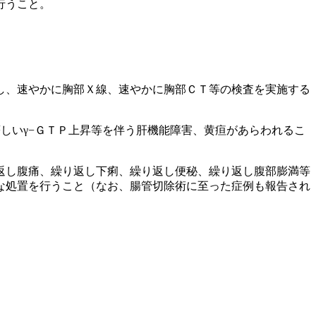
行うこと。
し、速やかに胸部Ｘ線、速やかに胸部ＣＴ等の検査を実施する
しいγ−ＧＴＰ上昇等を伴う肝機能障害、黄疸があらわれるこ
返し腹痛、繰り返し下痢、繰り返し便秘、繰り返し腹部膨満等
な処置を行うこと（なお、腸管切除術に至った症例も報告され