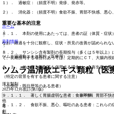
１）． 過敏症：（頻度不明）発疹、発赤等。
２）． 消化器：（頻度不明）食欲不振、胃部不快感、悪心
重要な基本的注意
ホーム
８．１． 本剤の使用にあたっては、患者の証（体質・症状
薬剤情報
なお、経過を十分に観察し、症状・所見の改善が認められな
８．２． サンシシ含有製剤の長期投与（多くは５年以上）
ツムラ温清飲エキス顆粒（医療用）
で、長期投与する場合にあっては、定期的にＣＴ、大腸内視
８．３． 他の漢方製剤等を併用する場合は、含有生薬の重
ツムラ温清飲エキス顆粒（医
（特定の背景を有する患者に関する注意）
漢方製剤
（合併症・既往歴等のある患者）
2023年12月改訂(第1版)
薬剤情報
９．１．１． 著しく胃腸虚弱な患者：食欲不振、胃部不快
他
９．１．２． 食欲不振、悪心、嘔吐のある患者：これらの
毒
劇