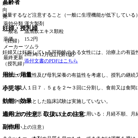
高齢者
麻
向
減量するなど注意すること（一般に生理機能が低下している
覚
薬効分類
漢方製剤
妊婦・授乳婦
一般名
温清飲エキス顆粒
薬価
15.2
円
（妊婦）
メーカー
ツムラ
妊婦又は妊娠している可能性のある女性には、治療上の有益
2023年12月改訂(第1版)
最終更新
添付文書のPDFはこちら
（授乳婦）
用法・用量
治療上の有益性及び母乳栄養の有益性を考慮し、授乳の継続
小児等
通常、成人１日７．５ｇを２〜３回に分割し、食前又は食間
効能・効果
小児等を対象とした臨床試験は実施していない。
適用上の注意、取扱い上の注意
皮膚の色つやが悪く、のぼせるものに用いる：月経不順、月
副作用
（取扱い上の注意）