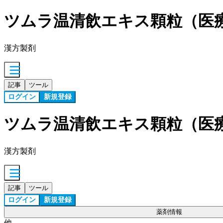
ツムラ温清飲エキス顆粒（医
漢方製剤
記事
ツール
ログイン
新規登録
ツムラ温清飲エキス顆粒（医
漢方製剤
記事
ツール
ログイン
新規登録
薬剤情報
他