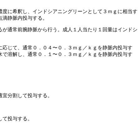
濃度に希釈し、インドシアニングリーンとして３ｍｇに相当す
点滴静脈内投与する。
るが通常前腕静脈から行う。成人１人当たり１回量はインドシ
に応じて、通常０．０４〜０．３ｍｇ／ｋｇを静脈内投与す
水で溶解し、通常０．１〜０．３ｍｇ／ｋｇを静脈内投与す
適宜分割して投与する。
して投与する。