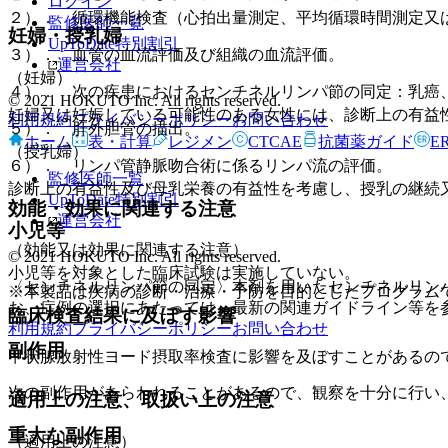
ログイン
２）． 循環機能検査（心拍出量測定、平均循環時間測定又
監修医師一覧
妊婦・授乳婦
UpToDate特別割引
３）． 血管の血流評価及び組織の血流評価。
運営会社
（妊婦）
４）． 次の疾患におけるセンチネルリンパ節の同定：乳癌
© 2021 HOKUTO Inc. All rights reserved.
妊婦又は妊娠している可能性のある女性には、診断上の有益
利用規約
プライバシーポリシー
お問い合わせ
５）． 肝外胆管の描出。
ホーム
表・計算
レジメン
CTCAE
抗菌薬ガイド
E
（授乳婦）
６）． リンパ管静脈吻合術に係るリンパ流の評価。
監修医師一覧
診断上の有益性及び母乳栄養の有益性を考慮し、授乳の継続
UpToDate特別割引
効能・効果に関連する注意
運営会社
小児等
（効能又は効果に関連する注意）
© 2021 HOKUTO Inc. All rights reserved.
小児等を対象とした臨床試験は実施していない。
〈センチネルリンパ節の同定〉本剤を用いたセンチネルリン
※本製品は疾病の診断・治療・予防を目的としたプログラム
お、症例の選択にあたっては、最新の関連ガイドライン等を
臨床検査結果に及ぼす影響
利用規約
プライバシーポリシー
お問い合わせ
副作用
甲状腺放射性ヨード摂取率検査に影響を及ぼすことがあるの
次の副作用があらわれることがあるので、観察を十分に行い
適用上の注意、取扱い上の注意
重大な副作用
（適用上の注意）