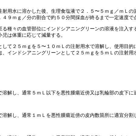
注射用水に溶かした後、生理食塩液で２．５〜５ｍｇ／ｍＬの
．４９ｍｇ／分の割合で約５０分間採血が終るまで一定速度で
至る種々の血管部位にインドシアニングリーンの溶液を注入す
小児は体重に応じて減量する。
として２５ｍｇを５〜１０ｍＬの注射用水で溶解し、使用目的
は、インドシアニングリーンとして２５ｍｇを５ｍＬの注射用
で溶解し、通常５ｍＬ以下を悪性腫瘍近傍又は乳輪部の皮下に
で溶解し、通常１ｍＬを悪性腫瘍近傍の皮内数箇所に適宜分割