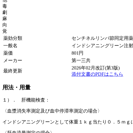
毒
劇
麻
向
覚
薬効分類
センチネルリンパ節同定用薬
一般名
インドシアニングリーン注
薬価
801
円
メーカー
第一三共
2026年02月改訂(第3版)
最終更新
添付文書のPDFはこちら
用法・用量
１）． 肝機能検査：
〈血漿消失率測定及び血中停滞率測定の場合〉
インドシアニングリーンとして体重１ｋｇ当たり０．５ｍｇ
〈肝血流量測定の場合〉