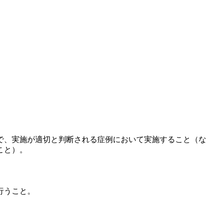
で、実施が適切と判断される症例において実施すること（な
こと）。
行うこと。