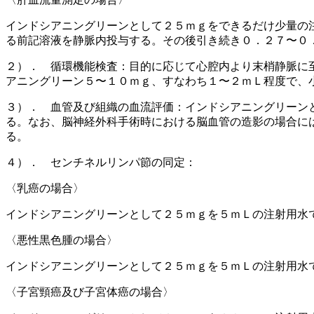
インドシアニングリーンとして２５ｍｇをできるだけ少量の
る前記溶液を静脈内投与する。その後引き続き０．２７〜０
２）． 循環機能検査：目的に応じて心腔内より末梢静脈に
アニングリーン５〜１０ｍｇ、すなわち１〜２ｍＬ程度で、
３）． 血管及び組織の血流評価：インドシアニングリーン
る。なお、脳神経外科手術時における脳血管の造影の場合に
る。
４）． センチネルリンパ節の同定：
〈乳癌の場合〉
インドシアニングリーンとして２５ｍｇを５ｍＬの注射用水
〈悪性黒色腫の場合〉
インドシアニングリーンとして２５ｍｇを５ｍＬの注射用水
〈子宮頸癌及び子宮体癌の場合〉