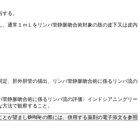
与する。
し、通常１ｍＬをリンパ管静脈吻合術対象の肢の皮下又は皮内
同定、肝外胆管の描出、リンパ管静脈吻合術に係るリンパ流の
パ管静脈吻合術に係るリンパ流の評価〉インドシアニングリー
な方法で観察すること。
後発品
ことが望ましい（その際には、併用する薬剤の電子添文を参照