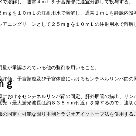
水で溶解し、通常４ｍＬを子宮頸部に適宜分割して投与する。
５ｍｇを１０ｍＬの注射用水で溶解し、通常１ｍＬを静脈内投
シアニングリーンとして２５ｍｇを１０ｍＬの注射用水で溶解
用量が承認されている他の製剤を用いること。
流評価、子宮頸癌及び子宮体癌におけるセンチネルリンパ節の
ｍｇ
癌におけるセンチネルリンパ節の同定、肝外胆管の描出、リン
影剤
蛍光（最大蛍光波長は約８３５ｎｍ付近）を発するので、適切
節の同定〉可能な限り本剤とラジオアイソトープ法を併用する