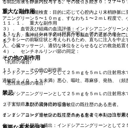
る前記溶液を静脈内投与する。その後引き続き０．２７〜０
重大な副作用
２）． 循環機能検査：目的に応じて心腔内より末梢静脈に
アニングリーン５〜１０ｍｇ、すなわち１〜２ｍＬ程度で、
１１．１． 重大な副作用
３）． 血管及び組織の血流評価：インドシアニングリーン
１１．１．１． ショック（頻度不明）、アナフィラキシー
る。なお、脳神経外科手術時における脳血管の造影の場合に
ィラキシーの前駆症状と考えられるため、直ちに注入を中止
る。
入、心臓マッサージ、適切な体位をとらせるなどの救急処置
４）． センチネルリンパ節の同定：
その他の副作用
〈乳癌の場合〉
１１．２． その他の副作用
インドシアニングリーンとして２５ｍｇを５ｍＬの注射用水
過敏症：（０．１％未満）悪心、嘔吐、蕁麻疹、発熱、（頻
〈悪性黒色腫の場合〉
禁忌
インドシアニングリーンとして２５ｍｇを５ｍＬの注射用水
〈子宮頸癌及び子宮体癌の場合〉
２．１． 本剤の成分に対し過敏症の既往歴のある患者。
インドシアニングリーンとして２５ｍｇを２０ｍＬの注射用
２．２． ヨード過敏症の既往歴のある患者［本剤はヨウ素
５）． 肝外胆管の描出：インドシアニングリーンとして２
重要な基本的注意