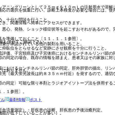
シアニングリーンとして２５ｍｇを１０ｍＬの注射用水で溶解
適応の選択を慎重に行い、診断上本検査が必要な場合には、使
め、十分な問診を行うこと。
でき、関連情報へ簡単にアクセスができます。
、悪心、発熱、ショック様症状等を起こすおそれがあるので、
具を準備しておくこと〔１１．１．１参照〕。
報も併せてご確認下さい。
用量が承認されている他の製剤を用いること。
に仰臥位をとらせるなど安静にさせ観察を十分に行うこと。
流評価、子宮頸癌及び子宮体癌におけるセンチネルリンパ節の
節の同定の場合、既存の情報を踏まえ、患者又はその家族に対
癌におけるセンチネルリンパ節の同定、肝外胆管の描出、リン
ではありません。
蛍光（最大蛍光波長は約８３５ｎｍ付近）を発するので、適切
節の同定〉可能な限り本剤とラジオアイソトープ法を併用する
１．１参照〕。
アル
薬剤情報
ポスト
肝血流量測定）：肝疾患の診断、肝疾患の予後治癒判定。
機能が低下していることが多い）。