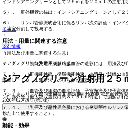
インドシアニングリーンとして２５ｍｇを２０ｍＬの注射用
５）． 肝外胆管の描出：インドシアニングリーンとして２
６）． リンパ管静脈吻合術に係るリンパ流の評価：インド
に適宜分割して投与する。
ホーム
用法・用量に関連する注意
薬剤情報
（用法及び用量に関連する注意）
ジアグノグリーン注射用２５ｍｇ
７．１． 〈効能共通〉網脈絡膜血管の造影には、用法及び
７．２． 〈肝機能検査、循環機能検査、血管及び組織の血
ジアグノグリーン注射用２５
評価〉「１８．１測定法」の項を参照すること。
７．３． 〈血管及び組織の血流評価、子宮頸癌及び子宮体
センチネルリンパ節同定用薬 肝循環機能検査薬 蛍光血管造
ンは赤外光（最大吸収波長は約８０５ｎｍ付近）で励起され
2026年02月改訂(第3版)
薬剤情報
７．４． 〈乳癌及び悪性黒色腫におけるセンチネルリンパ
他
した上で使用すること）。
毒
効能・効果
劇