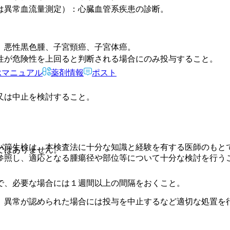
は異常血流量測定）：心臓血管系疾患の診断。
、悪性黒色腫、子宮頸癌、子宮体癌。
性が危険性を上回ると判断される場合にのみ投与すること。
Rマニュアル
薬剤情報
ポスト
又は中止を検討すること。
パ節生検は、本検査法に十分な知識と経験を有する医師のもと
ではありません。
参照し、適応となる腫瘍径や部位等について十分な検討を行う
で、必要な場合には１週間以上の間隔をおくこと。
、異常が認められた場合には投与を中止するなど適切な処置を