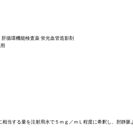
 肝循環機能検査薬 蛍光血管造影剤
射用
に相当する量を注射用水で５ｍｇ／ｍＬ程度に希釈し、肘静脈