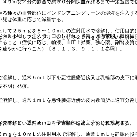
．４９ｍｇ／分の割合で約５０分間採血が終るまで一定速度で
至る種々の血管部位にインドシアニングリーンの溶液を注入す
小児は体重に応じて減量する。
として２５ｍｇを５〜１０ｍＬの注射用水で溶解し、使用目的
（頻度不明）：注入時、口のしびれ、嘔気、胸内苦悶、眼球結
は、インドシアニングリーンとして２５ｍｇを５ｍＬの注射用
すること（症状に応じ、輸液、血圧上昇薬、強心薬、副腎皮質
を速やかに行うこと）〔８．１．３、９．１．１参照〕。
で溶解し、通常５ｍＬ以下を悪性腫瘍近傍又は乳輪部の皮下に
度不明）発疹。
で溶解し、通常１ｍＬを悪性腫瘍近傍の皮内数箇所に適宜分割
水で溶解し、通常４ｍＬを子宮頸部に適宜分割して投与する。
を含有しているため、ヨード過敏症を起こすおそれがある］。
５ｍｇを１０ｍＬの注射用水で溶解し、通常１ｍＬを静脈内投