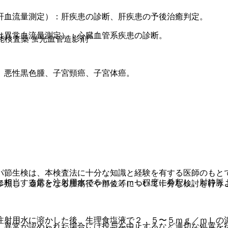
肝血流量測定）：肝疾患の診断、肝疾患の予後治癒判定。
は異常血流量測定）：心臓血管系疾患の診断。
能検査薬 蛍光血管造影剤
、悪性黒色腫、子宮頸癌、子宮体癌。
パ節生検は、本検査法に十分な知識と経験を有する医師のもと
に相当する量を注射用水で５ｍｇ／ｍＬ程度に希釈し、肘静脈
参照し、適応となる腫瘍径や部位等について十分な検討を行う
注射用水に溶かした後、生理食塩液で２．５〜５ｍｇ／ｍＬの
、異常が認められた場合には投与を中止するなど適切な処置を