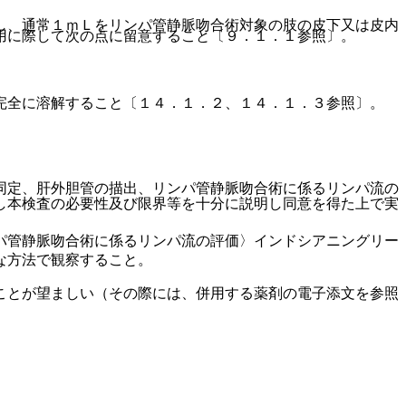
し、通常１ｍＬをリンパ管静脈吻合術対象の肢の皮下又は皮内
用に際して次の点に留意すること〔９．１．１参照〕。
完全に溶解すること〔１４．１．２、１４．１．３参照〕。
同定、肝外胆管の描出、リンパ管静脈吻合術に係るリンパ流の
し本検査の必要性及び限界等を十分に説明し同意を得た上で実
パ管静脈吻合術に係るリンパ流の評価〉インドシアニングリー
な方法で観察すること。
ことが望ましい（その際には、併用する薬剤の電子添文を参照