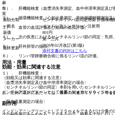
麻
向
１）． 肝機能検査（血漿消失率測定、血中停滞率測定及び
覚
２）． 循環機能検査（心拍出量測定、平均循環時間測定又
薬効分類
センチネルリンパ節同定用薬 肝循環機
一般名
インドシアニングリーン注射用
３）． 血管の血流評価及び組織の血流評価。
薬価
801
円
４）． 次の疾患におけるセンチネルリンパ節の同定：乳癌
メーカー
第一三共
2026年02月改訂(第3版)
５）． 肝外胆管の描出。
最終更新
添付文書のPDFはこちら
６）． リンパ管静脈吻合術に係るリンパ流の評価。
用法・用量
効能・効果に関連する注意
１）． 肝機能検査：
（効能又は効果に関連する注意）
〈血漿消失率測定及び血中停滞率測定の場合〉
〈センチネルリンパ節の同定〉本剤を用いたセンチネルリン
インドシアニングリーンとして体重１ｋｇ当たり０．５ｍｇ
お、症例の選択にあたっては、最新の関連ガイドライン等を
〈肝血流量測定の場合〉
副作用
インドシアニングリーンとして２５ｍｇをできるだけ少量の
次の副作用があらわれることがあるので、観察を十分に行い