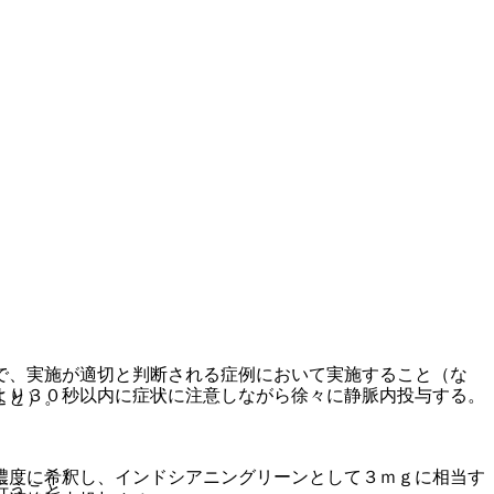
で、実施が適切と判断される症例において実施すること（な
より３０秒以内に症状に注意しながら徐々に静脈内投与する。
こと）。
濃度に希釈し、インドシアニングリーンとして３ｍｇに相当す
行うこと。