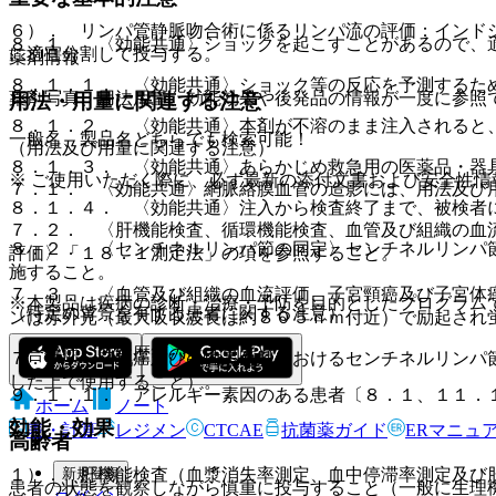
６）． リンパ管静脈吻合術に係るリンパ流の評価：インド
８．１． 〈効能共通〉ショックを起こすことがあるので、
に適宜分割して投与する。
薬剤情報
８．１．１． 〈効能共通〉ショック等の反応を予測するた
薬剤写真、用法用量、効能効果や後発品の情報が一度に参照
用法・用量に関連する注意
８．１．２． 〈効能共通〉本剤が不溶のまま注入されると
一般名、製品名どちらでも検索可能！
（用法及び用量に関連する注意）
８．１．３． 〈効能共通〉あらかじめ救急用の医薬品・器
※ ご使用いただく際に、必ず最新の添付文書および安全性情
７．１． 〈効能共通〉網脈絡膜血管の造影には、用法及び
８．１．４． 〈効能共通〉注入から検査終了まで、被検者
７．２． 〈肝機能検査、循環機能検査、血管及び組織の血
８．２． 〈センチネルリンパ節の同定〉センチネルリンパ
評価〉「１８．１測定法」の項を参照すること。
施すること。
７．３． 〈血管及び組織の血流評価、子宮頸癌及び子宮体
※本製品は疾病の診断・治療・予防を目的としたプログラム
（特定の背景を有する患者に関する注意）
ンは赤外光（最大吸収波長は約８０５ｎｍ付近）で励起され
（合併症・既往歴等のある患者）
７．４． 〈乳癌及び悪性黒色腫におけるセンチネルリンパ
した上で使用すること）。
９．１．１． アレルギー素因のある患者〔８．１、１１．
ホーム
ノート
効能・効果
表・計算
レジメン
CTCAE
抗菌薬ガイド
ERマニュ
高齢者
新規登録
１）． 肝機能検査（血漿消失率測定、血中停滞率測定及び
患者の状態を観察しながら慎重に投与すること（一般に生理