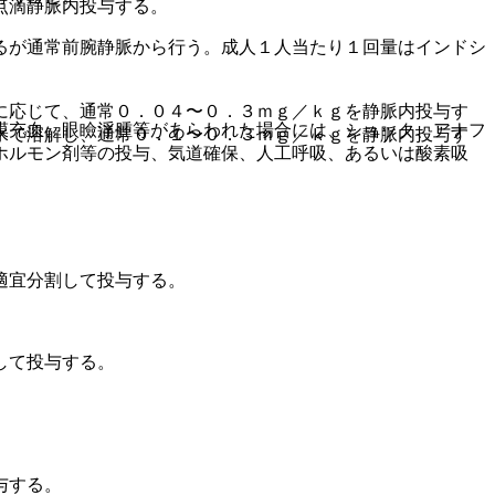
点滴静脈内投与する。
るが通常前腕静脈から行う。成人１人当たり１回量はインドシ
に応じて、通常０．０４〜０．３ｍｇ／ｋｇを静脈内投与す
膜充血、眼瞼浮腫等があらわれた場合には、ショック、アナフ
水で溶解し、通常０．１〜０．３ｍｇ／ｋｇを静脈内投与す
ホルモン剤等の投与、気道確保、人工呼吸、あるいは酸素吸
適宜分割して投与する。
して投与する。
与する。