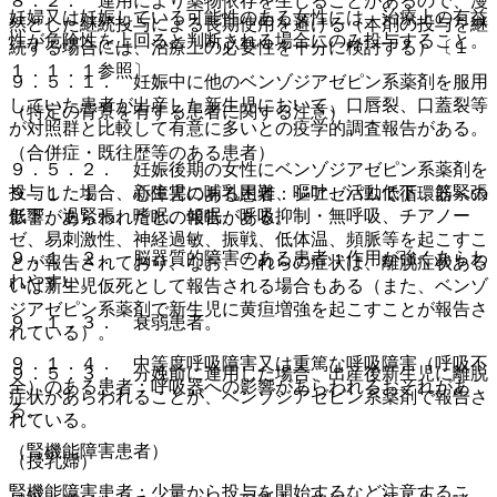
８．２． 連用により薬物依存を生じることがあるので、漫
妊婦又は妊娠している可能性のある女性には、治療上の有益
然とした継続投与による長期使用を避ける（本剤の投与を継
性が危険性を上回ると判断される場合にのみ投与すること。
続する場合には、治療上の必要性を十分に検討する）〔１
１．１．１参照〕。
９．５．１． 妊娠中に他のベンゾジアゼピン系薬剤を服用
していた患者が出産した新生児において、口唇裂、口蓋裂等
（特定の背景を有する患者に関する注意）
が対照群と比較して有意に多いとの疫学的調査報告がある。
（合併症・既往歴等のある患者）
９．５．２． 妊娠後期の女性にベンゾジアゼピン系薬剤を
投与した場合、新生児に哺乳困難、嘔吐、活動低下、筋緊張
９．１．１． 心障害のある患者：ジアゼパムで循環器への
低下、過緊張、嗜眠、傾眠、呼吸抑制・無呼吸、チアノー
影響があらわれたとの報告がある。
ゼ、易刺激性、神経過敏、振戦、低体温、頻脈等を起こすこ
９．１．２． 脳器質的障害のある患者：作用が強くあらわ
とが報告されており、なお、これらの症状は、離脱症状ある
れやすい。
いは新生児仮死として報告される場合もある（また、ベンゾ
ジアゼピン系薬剤で新生児に黄疸増強を起こすことが報告さ
９．１．３． 衰弱患者。
れている）。
９．１．４． 中等度呼吸障害又は重篤な呼吸障害（呼吸不
９．５．３． 分娩前に連用した場合、出産後新生児に離脱
全）のある患者：呼吸器への影響があらわれるおそれがあ
症状があらわれることが、ベンゾジアゼピン系薬剤で報告さ
る。
れている。
（腎機能障害患者）
（授乳婦）
腎機能障害患者：少量から投与を開始するなど注意するこ