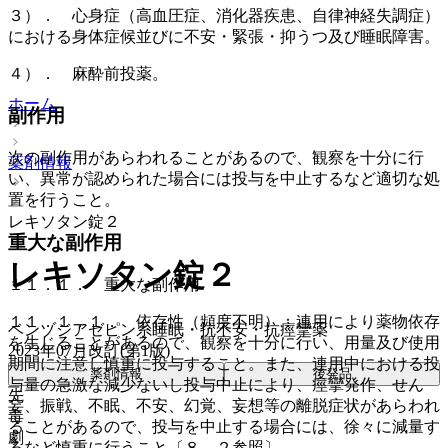
３）． 心身症（高血圧症、消化器疾患、自律神経失調症）
における身体症候並びに不安・緊張・抑うつ及び睡眠障害。
４）． 麻酔前投薬。
ホーム
副作用
次の副作用があらわれることがあるので、観察を十分に行
薬剤情報
い、異常が認められた場合には投与を中止するなど適切な処
置を行うこと。
レキソタン錠２
重大な副作用
レキソタン錠２
１１．１． 重大な副作用
１１．１．１． 依存性（頻度不明）：連用により薬物依存
ベンゾジアゼピン系睡眠・抗不安・抗痙攣薬
を生じることがあるので、観察を十分に行い、用量及び使用
2023年07月改訂(第1版)
期間に注意し慎重に投与すること。また、連用中における投
薬剤情報
後発品
与量の急激な減少ないし投与中止により、痙攣発作、せん
先
妄、振戦、不眠、不安、幻覚、妄想等の離脱症状があらわれ
毒
ることがあるので、投与を中止する場合には、徐々に減量す
劇
るなど慎重に行うこと〔８．２参照〕。