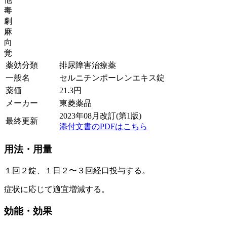
毒
劇
麻
向
覚
薬効分類
排尿障害治療薬
一般名
セルニチンポーレンエキス錠
薬価
21.3
円
メーカー
東菱薬品
2023年08月改訂(第1版)
最終更新
添付文書のPDFはこちら
用法・用量
１回２錠、１日２〜３回経口投与する。
症状に応じて適宜増減する。
効能・効果