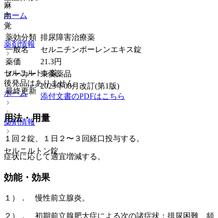
麻
向
ホーム
覚
薬効分類
排尿障害治療薬
薬剤情報
一般名
セルニチンポーレンエキス錠
薬価
21.3
円
セルニルトン錠
メーカー
東菱薬品
後発品はありません
2023年08月改訂(第1版)
最終更新
ホーム
添付文書のPDFはこちら
用法・用量
薬剤情報
１回２錠、１日２〜３回経口投与する。
セルニルトン錠
症状に応じて適宜増減する。
効能・効果
１）． 慢性前立腺炎。
２）． 初期前立腺肥大症による次の諸症状：排尿困難、頻