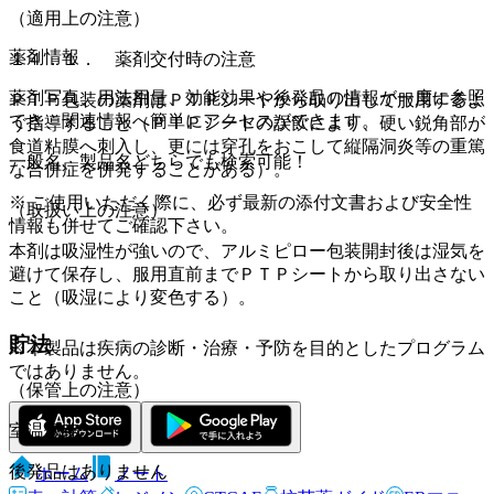
（適用上の注意）
薬剤情報
１４．１． 薬剤交付時の注意
薬剤写真、用法用量、効能効果や後発品の情報が一度に参照
ＰＴＰ包装の薬剤はＰＴＰシートから取り出して服用するよ
でき、関連情報へ簡単にアクセスができます。
う指導すること（ＰＴＰシートの誤飲により、硬い鋭角部が
食道粘膜へ刺入し、更には穿孔をおこして縦隔洞炎等の重篤
一般名、製品名どちらでも検索可能！
な合併症を併発することがある）。
※ ご使用いただく際に、必ず最新の添付文書および安全性
（取扱い上の注意）
情報も併せてご確認下さい。
本剤は吸湿性が強いので、アルミピロー包装開封後は湿気を
避けて保存し、服用直前までＰＴＰシートから取り出さない
こと（吸湿により変色する）。
貯法
※本製品は疾病の診断・治療・予防を目的としたプログラム
ではありません。
（保管上の注意）
室温保存。
後発品はありません
ホーム
ノート