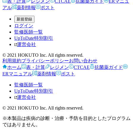
表・計算
レジメン
CTCAE
抗菌薬ガイド
ERマニュ
アル
薬剤情報
ポスト
新規登録
ログイン
監修医師一覧
UpToDate特別割引
運営会社
© 2021 HOKUTO Inc. All rights reserved.
利用規約
プライバシーポリシー
お問い合わせ
ホーム
表・計算
レジメン
CTCAE
抗菌薬ガイド
ERマニュアル
薬剤情報
ポスト
監修医師一覧
UpToDate特別割引
運営会社
© 2021 HOKUTO Inc. All rights reserved.
※本製品は疾病の診断・治療・予防を目的としたプログラム
ではありません。