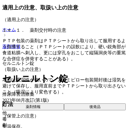
適用上の注意、取扱い上の注意
（適用上の注意）
ホーム
１４．１． 薬剤交付時の注意
ＰＴＰ包装の薬剤はＰＴＰシートから取り出して服用するよ
薬剤情報
う指導すること（ＰＴＰシートの誤飲により、硬い鋭角部が
食道粘膜へ刺入し、更には穿孔をおこして縦隔洞炎等の重篤
な合併症を併発することがある）。
セルニルトン錠
（取扱い上の注意）
セルニルトン錠
本剤は吸湿性が強いので、アルミピロー包装開封後は湿気を
避けて保存し、服用直前までＰＴＰシートから取り出さない
こと（吸湿により変色する）。
排尿障害治療薬
2023年08月改訂(第1版)
貯法
薬剤情報
後発品
他
（保管上の注意）
毒
劇
室温保存。