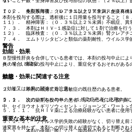
ないこと）。
９）． 一般・全身障害及び投与部位の状態：（２％以上）
７．２． 本剤投与後、クレアチニンクリアランスが３０ｍ
１０）． 免疫系障害：（０．３％以上２％未満）免疫再構
本剤を投与する際は、透析後に１日用量を投与すること〔８
１１）． 精神障害：（０．３％以上２％未満）不眠症、異
７．３． 本剤はＨＩＶ−１感染症に対して１剤で治療を行
１２）． 臨床検査：（０．３％以上２％未満）腎クレアチ
７．４． エムトリシタビンと類似の薬剤耐性、ウイルス学
警告
効能・効果
Ｂ型慢性肝炎を合併している患者では、本剤の投与中止によ
ＨＩＶ−１感染症。
炎の場合、本剤の投与中止により、重症化するおそれがある
効能・効果に関連する注意
禁忌
（効能又は効果に関連する注意）
２．１． 本剤の成分に対し過敏症の既往歴のある患者。
５．１． 次のいずれかのＨＩＶ−１感染症患者に使用する
２．２． 次の薬剤を投与中の患者：リファンピシン投与中
中、セイヨウオトギリソウ＜セント・ジョーンズ・ワート＞
５．１．１． 抗ＨＩＶ薬による治療経験がない患者に使用
重要な基本的注意
５．１．２． ウイルス学的失敗の経験がなく、切り替え前
連変異を持たず、本剤への切り替えが適切であると判断され
８．１． 本剤の使用に際しては、国内外のガイドライン等