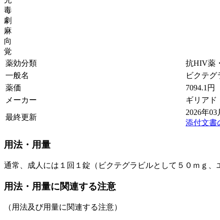
毒
劇
麻
向
覚
薬効分類
抗HIV薬
一般名
ビクテグ
薬価
7094.1
円
メーカー
ギリアド
2026年0
最終更新
添付文書
用法・用量
通常、成人には１回１錠（ビクテグラビルとして５０ｍｇ、
用法・用量に関連する注意
（用法及び用量に関連する注意）