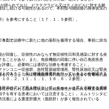
）が得られており、ビクテグラビル又はテノホビルに対する耐
発症し続ける可能性があるので、本剤投与開始後の身体状況の
析）を参考にすること〔１７．１．５参照〕。
行うこと。
、本剤で治療中に新たに他の薬剤を服用する場合、事前に担当
能が回復し、症候性のみならず無症候性日和見感染に対する炎
することがあり、また、免疫機能の回復に伴い自己免疫疾患
を評価し、必要時には適切な治療を考慮すること）。
ファンコニー症候群、急性腎尿細管壊死、腎性尿崩症又は腎炎
以上であること又は維持血液透析を行っていることを確認する
置を行うこと（特に腎機能障害の既往がある患者や腎毒性のあ
、１０．２、１１．１．１、１６．６．２参照〕。
性肝炎のアジア系人種において、Ｃｍａｘ上昇を示唆する成績
毒性が疑われる臨床症状又は肝細胞毒性が疑われる検査値異常
因子を有する患者においては注意すること）。エムトリシタビ
肪沈着による重度肝腫大（脂肪肝）が多く報告されている
。