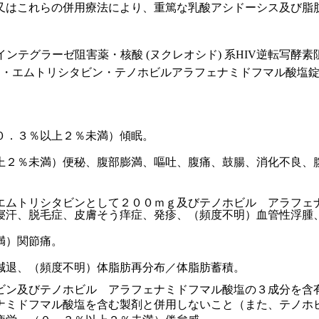
又はこれらの併用療法により、重篤な乳酸アシドーシス及び脂
IVインテグラーゼ阻害薬・核酸 (ヌクレオシド) 系HIV逆転写酵素阻害
ム・エムトリシタビン・テノホビルアラフェナミドフマル酸塩
０．３％以上２％未満）傾眠。
上２％未満）便秘、腹部膨満、嘔吐、腹痛、鼓腸、消化不良、
エムトリシタビンとして２００ｍｇ及びテノホビル アラフェ
寝汗、脱毛症、皮膚そう痒症、発疹、（頻度不明）血管性浮腫
満）関節痛。
減退、（頻度不明）体脂肪再分布／体脂肪蓄積。
ビン及びテノホビル アラフェナミドフマル酸塩の３成分を含
ナミドフマル酸塩を含む製剤と併用しないこと（また、テノホ