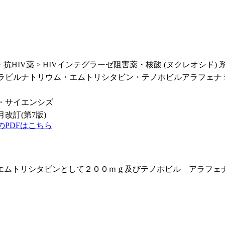
・抗HIV薬 > HIVインテグラーゼ阻害薬・核酸 (ヌクレオシド) 系
ラビルナトリウム・エムトリシタビン・テノホビルアラフェナ
・サイエンシズ
3月改訂(第7版)
のPDFはこちら
エムトリシタビンとして２００ｍｇ及びテノホビル アラフェ