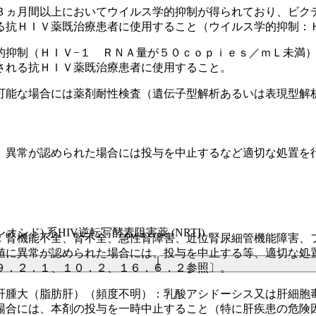
３ヵ月間以上においてウイルス学的抑制が得られており、ビク
る抗ＨＩＶ薬既治療患者に使用すること（ウイルス学的抑制：
的抑制（ＨＩＶ−１ ＲＮＡ量が５０ｃｏｐｉｅｓ／ｍＬ未満
される抗ＨＩＶ薬既治療患者に使用すること。
可能な場合には薬剤耐性検査（遺伝子型解析あるいは表現型解
、異常が認められた場合には投与を中止するなど適切な処置を
オシド) 系HIV逆転写酵素阻害薬 (NRTI)
：腎機能不全、腎不全、急性腎障害、近位腎尿細管機能障害、
値に異常が認められた場合には、投与を中止する等、適切な処
９．２．１、１０．２、１６．６．２参照〕。
肝腫大（脂肪肝）（頻度不明）：乳酸アシドーシス又は肝細胞
場合には、本剤の投与を一時中止すること（特に肝疾患の危険