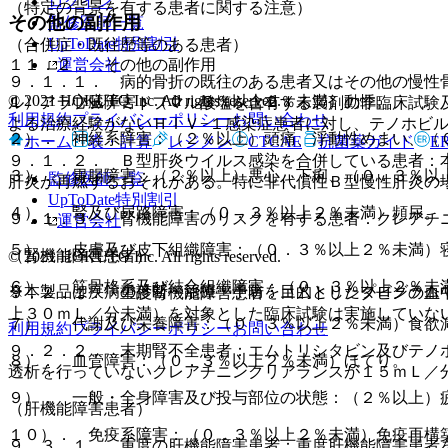
ログイン
（特定の背景を有する患者に関する注意）
その他の副作用
監修医師一覧
UpToDate特別割引
（合併症・既往歴等のある患者）
運営会社
１１．２． その他の副作用
９．１．１． 病的骨折の既往のある患者又はその他の慢性
© 2021 HOKUTO Inc. All rights reserved.
１）． 心臓障害：（０．３％以上２％未満）動悸。
ル アラフェナミドフマル酸塩を含有する製剤の非臨床試験
利用規約
プライバシーポリシー
お問い合わせ
よる治療経験がないＨＩＶ−１感染症患者に対し、テノホビ
２）． 神経系障害：（２％以上）頭痛、浮動性めまい、（
ホーム
表・計算
レジメン
CTCAE
抗菌薬ガイド
E
９．１．２． Ｂ型肝炎ウイルス感染を合併している患者：
３）． 胃腸障害：（２％以上）悪心、下痢、（０．３％以
監修医師一覧
肝炎が再燃するおそれがある。特に非代償性Ｂ型慢性肝炎の
UpToDate特別割引
４）． 腎及び尿路障害：（０．３％以上２％未満）頻尿。
９．１．３． 腎機能障害のリスクを有する患者：クレアチ
運営会社
５）． 皮膚及び皮下組織障害：（０．３％以上２％未満）
（腎機能障害患者）
© 2021 HOKUTO Inc. All rights reserved.
６）． 筋骨格系及び結合組織障害：（０．３％以上２％未
※本製品は疾病の診断・治療・予防を目的としたプログラム
９．２．１． 重度腎機能障害患者：エムトリシタビンの血
上３０ｍＬ／分未満）を対象とした臨床試験は実施していな
７）． 代謝及び栄養障害：（０．３％以上２％未満）食欲
利用規約
プライバシーポリシー
お問い合わせ
９．２．２． 末期腎不全患者：エムトリシタビン及びテノ
８）． 血管障害：（０．３％以上２％未満）ほてり。
透析を行っていないクレアチニンクリアランスが１５ｍＬ／
９）． 一般・全身障害及び投与部位の状態：（２％以上）
（肝機能障害患者）
１０）． 免疫系障害：（０．３％以上２％未満）免疫再構
９．３．１． 重度の肝機能障害患者：重度肝機能障害患者