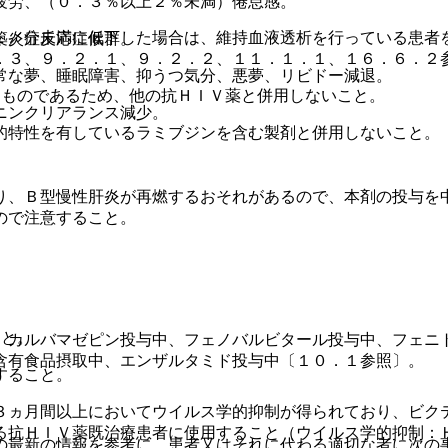
疲労、（０．３％以上２％未満）倦怠感。
Ｌ／分未満に低下した場合は、維持血液透析を行っている患者
築炎症反応症候群。
．３、９．２．１、９．２．２、１１．１．１、１６．６．２
常な夢、睡眠障害、抑うつ気分、悪夢、リビドー減退。
うものであるため、他の抗ＨＩＶ薬と併用しないこと。
ニンクリアランス減少。
的特性を有しているラミブジンを含む製剤と併用しないこと。
り、Ｂ型慢性肝炎が再燃するおそれがあるので、本剤の投与を
ので注意すること。
こと。
、カルバマゼピン投与中、フェノバルビタール投与中、フェニ
含有食品摂取中、エンザルタミド投与中〔１０．１参照〕。
すること。
３ヵ月間以上においてウイルス学的抑制が得られており、ビク
る抗ＨＩＶ薬既治療患者に使用すること（ウイルス学的抑制：
の最新の情報を参考に、患者又はそれに代わる適切な者に次の