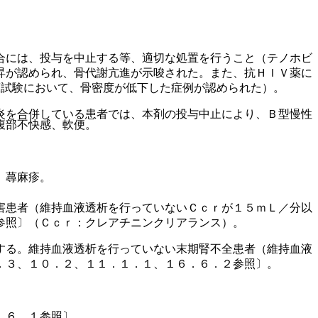
合には、投与を中止する等、適切な処置を行うこと（テノホビ
昇が認められ、骨代謝亢進が示唆された。また、抗ＨＩＶ薬に
床試験において、骨密度が低下した症例が認められた）。
炎を合併している患者では、本剤の投与中止により、Ｂ型慢性
腹部不快感、軟便。
、蕁麻疹。
害患者（維持血液透析を行っていないＣｃｒが１５ｍＬ／分以
参照〕（Ｃｃｒ：クレアチニンクリアランス）。
する。維持血液透析を行っていない末期腎不全患者（維持血液
．３、１０．２、１１．１．１、１６．６．２参照〕。
．６．１参照〕。