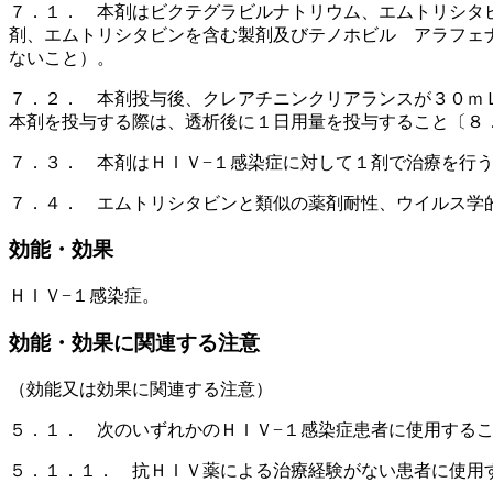
７．１． 本剤はビクテグラビルナトリウム、エムトリシタ
剤、エムトリシタビンを含む製剤及びテノホビル アラフェ
ないこと）。
７．２． 本剤投与後、クレアチニンクリアランスが３０ｍ
本剤を投与する際は、透析後に１日用量を投与すること〔８
７．３． 本剤はＨＩＶ−１感染症に対して１剤で治療を行
７．４． エムトリシタビンと類似の薬剤耐性、ウイルス学
効能・効果
ＨＩＶ−１感染症。
効能・効果に関連する注意
（効能又は効果に関連する注意）
５．１． 次のいずれかのＨＩＶ−１感染症患者に使用する
５．１．１． 抗ＨＩＶ薬による治療経験がない患者に使用