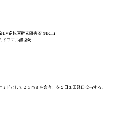
HIV逆転写酵素阻害薬 (NRTI)
ミドフマル酸塩錠
ナミドとして２５ｍｇを含有）を１日１回経口投与する。