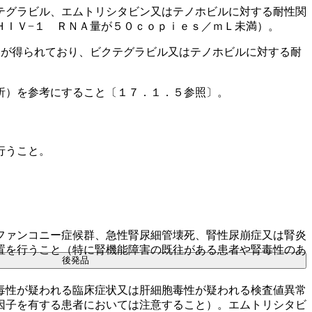
テグラビル、エムトリシタビン又はテノホビルに対する耐性関
ＨＩＶ−１ ＲＮＡ量が５０ｃｏｐｉｅｓ／ｍＬ未満）。
）が得られており、ビクテグラビル又はテノホビルに対する耐
析）を参考にすること〔１７．１．５参照〕。
行うこと。
ファンコニー症候群、急性腎尿細管壊死、腎性尿崩症又は腎炎
置を行うこと（特に腎機能障害の既往がある患者や腎毒性のあ
後発品
毒性が疑われる臨床症状又は肝細胞毒性が疑われる検査値異常
因子を有する患者においては注意すること）。エムトリシタビ