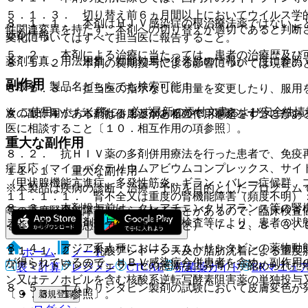
５．１．３． 切り替え前６ヵ月間以上においてウイルス学
８．１．１． 本剤はＨＩＶ感染症の根治療法薬ではないこ
性関連変異を持たず、本剤への切り替えが適切であると判断
薬剤情報
変化についてはすべて担当医に報告すること。
５．２． 本剤による治療に当たっては、患者の治療歴及び
薬剤写真、用法用量、効能効果や後発品の情報が一度に参照
８．１．２． 本剤の長期投与による影響については現在の
副作用
一般名、製品名どちらでも検索可能！
８．１．３． 担当医の指示なしに用量を変更したり、服用
※ ご使用いただく際に、必ず最新の添付文書および安全性情
次の副作用があらわれることがあるので、観察を十分に行い
８．１．４． 本剤は併用薬剤と相互作用を起こすことがあ
医に相談すること〔１０．相互作用の項参照〕。
重大な副作用
８．２． 抗ＨＩＶ薬の多剤併用療法を行った患者で、免疫
症反応（マイコバクテリウムアビウムコンプレックス、サイ
１１．１． 重大な副作用
（甲状腺機能亢進症、多発性筋炎、ギラン・バレー症候群、
※本製品は疾病の診断・治療・予防を目的としたプログラム
１１．１．１． 腎不全又は重度の腎機能障害（頻度不明）
８．３． 本剤投与前は、クレアチニンクリアランス等の腎
等の重度腎機能障害があらわれることがあるので、臨床検査
こと。また、本剤投与後も定期的な検査等により、患者の状
る薬剤投与中の患者では注意すること）〔７．２、８．３、
８．４． アジア系人種におけるエムトリシタビンの薬物動
１１．１．２． 乳酸アシドーシス及び脂肪沈着による重度
ホーム
ノート
が得られているので、ＨＢＶ感染症合併患者を含め、副作用
（アミノトランスフェラーゼの急激な上昇等）が認められた
表・計算
レジメン
CTCAE
抗菌薬ガイド
ERマニュ
ン又はテノホビルを含む核酸系逆転写酵素阻害薬の単独投与
８．５． エムトリシタビン製剤の試験において皮膚変色が
〔９．３．１参照〕。
新規登録