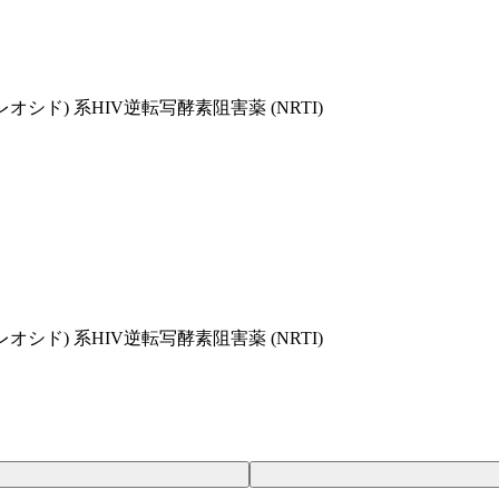
オシド) 系HIV逆転写酵素阻害薬 (NRTI)
オシド) 系HIV逆転写酵素阻害薬 (NRTI)