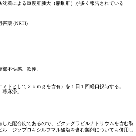
肪沈着による重度肝腫大（脂肪肝）が多く報告されている
薬 (NRTI)
錠
腹部不快感、軟便。
ナミドとして２５ｍｇを含有）を１日１回経口投与する。
、蕁麻疹。
有した配合錠であるので、ビクテグラビルナトリウムを含む製
ビル ジソプロキシルフマル酸塩を含む製剤についても併用し