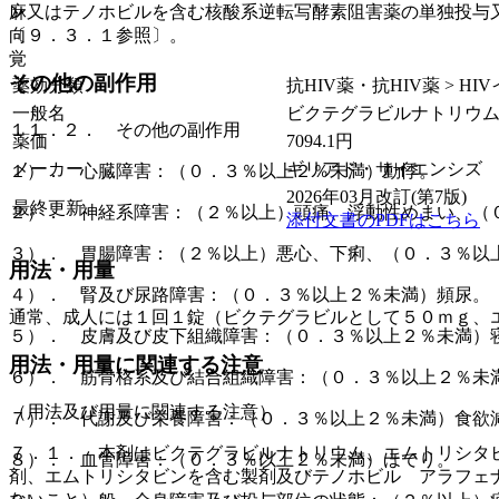
麻
ン又はテノホビルを含む核酸系逆転写酵素阻害薬の単独投与
向
〔９．３．１参照〕。
覚
その他の副作用
薬効分類
抗HIV薬・抗HIV薬 > H
一般名
ビクテグラビルナトリウ
１１．２． その他の副作用
薬価
7094.1
円
メーカー
ギリアド・サイエンシズ
１）． 心臓障害：（０．３％以上２％未満）動悸。
2026年03月改訂(第7版)
最終更新
２）． 神経系障害：（２％以上）頭痛、浮動性めまい、（
添付文書のPDFはこちら
３）． 胃腸障害：（２％以上）悪心、下痢、（０．３％以
用法・用量
４）． 腎及び尿路障害：（０．３％以上２％未満）頻尿。
通常、成人には１回１錠（ビクテグラビルとして５０ｍｇ、
５）． 皮膚及び皮下組織障害：（０．３％以上２％未満）
用法・用量に関連する注意
６）． 筋骨格系及び結合組織障害：（０．３％以上２％未
（用法及び用量に関連する注意）
７）． 代謝及び栄養障害：（０．３％以上２％未満）食欲
７．１． 本剤はビクテグラビルナトリウム、エムトリシタ
８）． 血管障害：（０．３％以上２％未満）ほてり。
剤、エムトリシタビンを含む製剤及びテノホビル アラフェ