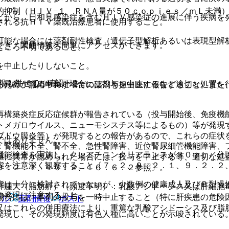
的抑制（ＨＩＶ−１ ＲＮＡ量が５０ｃｏｐｉｅｓ／ｍＬ未満
とから、日和見感染症を含むＨＩＶ感染症の進展に伴う疾病を
される抗ＨＩＶ薬既治療患者に使用すること。
可能な場合には薬剤耐性検査（遺伝子型解析あるいは表現型解
でき、関連情報へ簡単にアクセスができます。
ところ不明であること。
を中止したりしないこと。
報も併せてご確認下さい。
、異常が認められた場合には投与を中止するなど適切な処置を
るため、服用中のすべての薬剤を担当医に報告すること。また
再構築炎症反応症候群が報告されている（投与開始後、免疫機
トメガロウイルス、ニューモシスチス等によるもの）等が発現
ブドウ膜炎等）が発現するとの報告があるので、これらの症状
ではありません。
：腎機能不全、腎不全、急性腎障害、近位腎尿細管機能障害、
機能検査を実施し、クレアチニンクリアランスが３０ｍＬ／分
値に異常が認められた場合には、投与を中止する等、適切な処
態を注意深く観察すること〔７．２、９．２．１、９．２．２
９．２．１、１０．２、１６．６．２参照〕。
態は十分に検討されていないが、少数例の健康成人及びＢ型慢
肝腫大（脂肪肝）（頻度不明）：乳酸アシドーシス又は肝細胞
の発現に注意すること。
場合には、本剤の投与を一時中止すること（特に肝疾患の危険
アル
薬剤情報
ポスト
又はこれらの併用療法により、重篤な乳酸アシドーシス及び脂
発現し、その発現頻度は有色人種に高いことが示唆されている