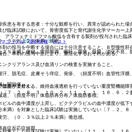
骨疾患を有する患者：十分な観察を行い、異常が認められた場
及び臨床試験において、骨密度低下と骨代謝生化学マーカー上
ル アラフェナミドフマル酸塩を含有する製剤が投与された臨
０．３％以上２％未満）傾眠。
Rマニュアル
薬剤情報
ポスト
本剤の投与を中断する場合には十分注意すること。Ｂ型慢性肝
上２％未満）便秘、腹部膨満、嘔吐、腹痛、鼓腸、消化不良、
場合、本剤の投与中止により、重症化するおそれがある。
ニンクリアランス及び血清リンの検査を実施すること。
寝汗、脱毛症、皮膚そう痒症、発疹、（頻度不明）血管性浮腫
満）関節痛。
ではありません。
中濃度が上昇する。維持血液透析を行っていない重度腎機能障
い〔７．２、８．３、１０．２、１１．１．１、１６．６．２
減退、（頻度不明）体脂肪再分布／体脂肪蓄積。
ホビルの血中濃度が上昇し、ビクテグラビルの血中濃度が低下
分未満）を対象とした臨床試験は実施していない〔７．２、８
疲労、（０．３％以上２％未満）倦怠感。
築炎症反応症候群。
を対象とした臨床試験は実施していない〔１１．１．２、１６