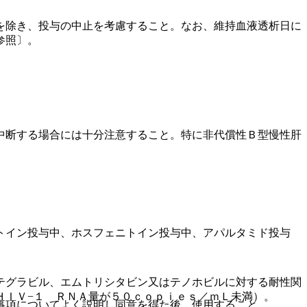
を除き、投与の中止を考慮すること。なお、維持血液透析日に
参照〕。
中断する場合には十分注意すること。特に非代償性Ｂ型慢性肝
トイン投与中、ホスフェニトイン投与中、アパルタミド投与
テグラビル、エムトリシタビン又はテノホビルに対する耐性関
ＨＩＶ−１ ＲＮＡ量が５０ｃｏｐｉｅｓ／ｍＬ未満）。
事項についてよく説明し同意を得た後、使用すること。