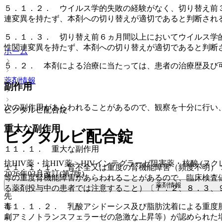
５．１．２． ウイルス学的失敗の経験がなく、切り替え前
連変異を持たず、本剤への切り替えが適切であると判断され
５．１．３． 切り替え前６ヵ月間以上においてウイルス学
性関連変異を持たず、本剤への切り替えが適切であると判断
ホーム
５．２． 本剤による治療に当たっては、患者の治療歴及び
薬剤情報
副作用
次の副作用があらわれることがあるので、観察を十分に行い
ビクタルビ配合錠
重大な副作用
ビクタルビ配合錠
１１．１． 重大な副作用
抗HIV薬・抗HIV薬 > HIVインテグラーゼ阻害薬・核酸 (ヌクレ
１１．１．１． 腎不全又は重度の腎機能障害（頻度不明）
2026年03月改訂(第7版)
等の重度腎機能障害があらわれることがあるので、臨床検査
薬剤情報
る薬剤投与中の患者では注意すること）〔７．２、８．３、
先
毒
１１．１．２． 乳酸アシドーシス及び脂肪沈着による重度
劇
（アミノトランスフェラーゼの急激な上昇等）が認められた