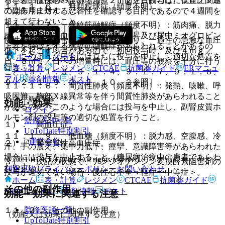
ること。慢性心不全の場合、２ｍｇ／日投与は、低血圧関連
１１．１．６． 無顆粒球症（頻度不明）。
ではありません。
の副作用に対する忍容性を確認する目的であるので４週間を
超えて行わないこと。
１１．１．７． 横紋筋融解症（頻度不明）：筋肉痛、脱力
感、ＣＫ上昇、血中ミオグロビン上昇及び尿中ミオグロビン
慢性心不全の場合、本剤の投与により、一過性の急激な血圧
上昇を特徴とする横紋筋融解症があらわれることがあるの
低下を起こす場合があるので、初回投与時、及び４ｍｇ／
で、このような場合には直ちに投与を中止し、適切な処置を
ホーム
ノート
日、８ｍｇ／日への増量時には、血圧等の観察を十分に行う
行うこと。
表・計算
レジメン
CTCAE
抗菌薬ガイド
ERマニュ
こと〔９．１．３、９．１．４、９．１．７、９．１．８、
アル
薬剤情報
ポスト
９．２．１、９．２．２、１０．２参照〕。
１１．１．８． 間質性肺炎（頻度不明）：発熱、咳嗽、呼
吸困難、胸部Ｘ線異常等を伴う間質性肺炎があらわれること
新規登録
効能・効果
があるので、このような場合には投与を中止し、副腎皮質ホ
ログイン
ルモン剤の投与等の適切な処置を行うこと。
監修医師一覧
１）． 高血圧症。
UpToDate特別割引
１１．１．９． 低血糖（頻度不明）：脱力感、空腹感、冷
運営会社
２）． 腎実質性高血圧症。
汗、手の震え、集中力低下、痙攣、意識障害等があらわれた
場合には投与を中止すること（糖尿病治療中の患者であらわ
© 2021 HOKUTO Inc. All rights reserved.
３）． 次記の状態で、アンジオテンシン変換酵素阻害剤の
れやすい）。
利用規約
プライバシーポリシー
お問い合わせ
投与が適切でない場合：慢性心不全＜軽症〜中等症＞。
ホーム
表・計算
レジメン
CTCAE
抗菌薬ガイド
その他の副作用
ERマニュアル
薬剤情報
ポスト
効能・効果に関連する注意
監修医師一覧
１１．２． その他の副作用
（効能又は効果に関連する注意）
UpToDate特別割引