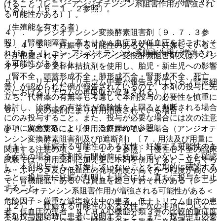
けること（レニン−アンジオテンシン系阻害作用が増強され
いる）〔１６．１．２参照〕。
る可能性がある）］。
（生殖能を有する者）
４）． アンジオテンシン変換酵素阻害剤〔９．７．３参
照〕［腎機能障害、高カリウム血症及び低血圧を起こすおそ
９．４．１． 妊娠する可能性のある女性：妊娠しているこ
れがある（レニン−アンジオテンシン系阻害作用が増強され
とが把握されずアンジオテンシン変換酵素阻害剤又はアンジ
る可能性がある）］。
オテンシン２受容体拮抗剤を使用し、胎児・新生児への影響
（腎不全、頭蓋形成不全・肺形成不全・腎形成不全、死亡
５）． リチウム［リチウム中毒が報告されている（腎尿細
等）が認められた例が報告されているので、本剤の投与に先
管におけるリチウムの再吸収が促進される）］。
立ち、代替薬の有無等も考慮して本剤投与の必要性を慎重に
検討し、治療上の有益性が危険性を上回ると判断される場合
６）． 次の薬剤により併用治療されている場合：
にのみ投与すること。また、投与が必要な場合には次の注意
事項に留意すること〔９．５妊婦の項参照〕。
@． 次の薬剤により併用治療されている場合（アンジオテ
ンシン変換酵素阻害剤及びβ遮断剤）〔７．用法及び用量に
（１）． 妊娠する可能性のある女性：妊娠する可能性のあ
関連する注意の項、１１．１．２参照〕［慢性心不全の臨床
る女性の場合、本剤投与開始前に妊娠していないことを確認
試験では、併用薬剤に加え更に本剤を併用すると、立ちくら
し、本剤投与中も、妊娠していないことを定期的に確認する
み・ふらつき及び低血圧の発現頻度が高くかつ程度が高いの
こと。投与中に妊娠が判明した場合には、直ちに投与を中止
で、腎機能低下あるいは貧血を起こすおそれがある（レニン
すること。
−アンジオテンシン系阻害作用が増強される可能性がある＜
危険因子＞厳重な減塩療法中の患者、低ナトリウム血症の患
（２）． 妊娠する可能性のある女性：次の事項について、
者、低血圧の患者、ＮＹＨＡ心機能分類３等の比較的重症度
本剤投与開始時に患者に説明すること。また、投与中も必要