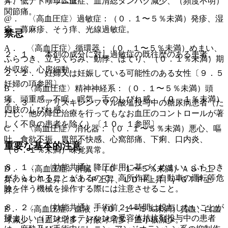
昇、低ナトリウム血症、血清総タンパク減少、（頻度不明）
関節痛。
@． 〈高血圧症〉過敏症：（０．１〜５％未満）発疹、湿
疹、蕁麻疹、そう痒、光線過敏症。
禁忌
A． 〈高血圧症〉循環器：（０．１〜５％未満）めまい、
２．１． 本剤の成分に対し過敏症の既往歴のある患者。
ふらつき、立ちくらみ、動悸、ほてり、（０．１％未満）期
外収縮、心房細動。
２．２． 妊婦又は妊娠している可能性のある女性〔９．５
妊婦の項参照〕。
B． 〈高血圧症〉精神神経系：（０．１〜５％未満）頭
痛、頭重感、不眠、眠気、舌のしびれ感、（０．１％未満）
２．３． アリスキレンフマル酸塩投与中の糖尿病患者（た
四肢のしびれ感。
だし、他の降圧治療を行ってもなお血圧のコントロールが著
しく不良の患者を除く）〔１０．１参照〕。
C． 〈高血圧症〉消化器：（０．１〜５％未満）悪心、嘔
吐、食欲不振、胃部不快感、心窩部痛、下痢、口内炎、
重要な基本的注意
（０．１％未満）味覚異常。
８．１． 〈効能共通〉降圧作用に基づくめまい、ふらつき
D． 〈高血圧症〉肝臓：（０．１〜５％未満）ＡＳＴ上
があらわれることがあるので、高所作業、自動車の運転等危
昇、ＡＬＴ上昇、Ａｌ−Ｐ上昇、ＬＤＨ上昇、γ−ＧＴＰ上
険を伴う機械を操作する際には注意させること。
昇。
８．２． 〈効能共通〉手術前２４時間は投与しないことが
E． 〈高血圧症〉血液：（０．１〜５％未満）貧血、白血
望ましい（アンジオテンシン２受容体拮抗剤投与中の患者
球減少、白血球増多、好酸球増多、血小板減少。