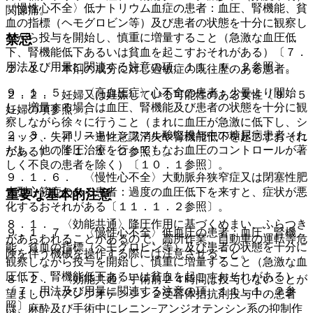
〈慢性心不全〉低ナトリウム血症の患者：血圧、腎機能、貧
関節痛。
血の指標（ヘモグロビン等）及び患者の状態を十分に観察し
ながら投与を開始し、慎重に増量すること（急激な血圧低
禁忌
下、腎機能低下あるいは貧血を起こすおそれがある）〔７．
用法及び用量に関連する注意の項、１１．１．２参照〕。
２．１． 本剤の成分に対し過敏症の既往歴のある患者。
９．１．５． 〈高血圧症〉心不全の患者：少量より開始
２．２． 妊婦又は妊娠している可能性のある女性〔９．５
し、増量する場合は血圧、腎機能及び患者の状態を十分に観
妊婦の項参照〕。
察しながら徐々に行うこと（まれに血圧が急激に低下し、シ
２．３． アリスキレンフマル酸塩投与中の糖尿病患者（た
ョック、失神、一過性意識消失や腎機能低下を起こすおそれ
だし、他の降圧治療を行ってもなお血圧のコントロールが著
がある）〔１１．１．２参照〕。
しく不良の患者を除く）〔１０．１参照〕。
９．１．６． 〈慢性心不全〉大動脈弁狭窄症又は閉塞性肥
大型心筋症のある患者：過度の血圧低下を来すと、症状が悪
重要な基本的注意
化するおそれがある〔１１．１．２参照〕。
８．１． 〈効能共通〉降圧作用に基づくめまい、ふらつき
９．１．７． 〈慢性心不全〉低血圧の患者：血圧、腎機
があらわれることがあるので、高所作業、自動車の運転等危
能、貧血の指標（ヘモグロビン等）及び患者の状態を十分に
険を伴う機械を操作する際には注意させること。
観察しながら投与を開始し、慎重に増量すること（急激な血
圧低下、腎機能低下あるいは貧血を起こすおそれがある）
８．２． 〈効能共通〉手術前２４時間は投与しないことが
〔７．用法及び用量に関連する注意の項、１１．１．２参
望ましい（アンジオテンシン２受容体拮抗剤投与中の患者
照〕。
は、麻酔及び手術中にレニン−アンジオテンシン系の抑制作