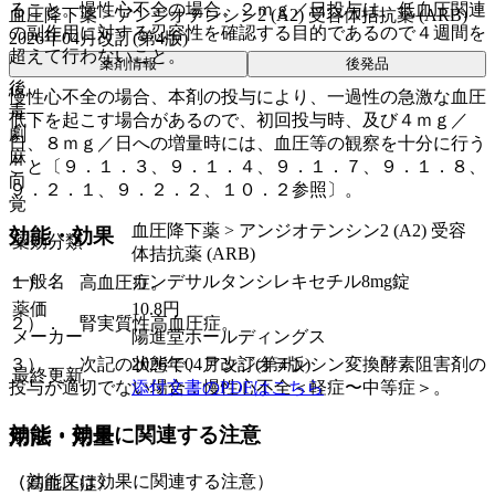
ること。慢性心不全の場合、２ｍｇ／日投与は、低血圧関連
血圧降下薬 > アンジオテンシン2 (A2) 受容体拮抗薬 (ARB)
の副作用に対する忍容性を確認する目的であるので４週間を
2026年04月改訂(第4版)
超えて行わないこと。
薬剤情報
後発品
後
慢性心不全の場合、本剤の投与により、一過性の急激な血圧
毒
低下を起こす場合があるので、初回投与時、及び４ｍｇ／
劇
日、８ｍｇ／日への増量時には、血圧等の観察を十分に行う
麻
こと〔９．１．３、９．１．４、９．１．７、９．１．８、
向
９．２．１、９．２．２、１０．２参照〕。
覚
血圧降下薬 > アンジオテンシン2 (A2) 受容
効能・効果
薬効分類
体拮抗薬 (ARB)
一般名
カンデサルタンシレキセチル8mg錠
１）． 高血圧症。
薬価
10.8
円
２）． 腎実質性高血圧症。
メーカー
陽進堂ホールディングス
2026年04月改訂(第4版)
３）． 次記の状態で、アンジオテンシン変換酵素阻害剤の
最終更新
添付文書のPDFはこちら
投与が適切でない場合：慢性心不全＜軽症〜中等症＞。
効能・効果に関連する注意
用法・用量
（効能又は効果に関連する注意）
〈高血圧症〉