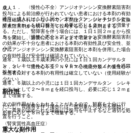
５．１． 〈慢性心不全〉アンジオテンシン変換酵素阻害剤
成人
投与による前治療が行われていない患者における本剤の有効
通常、成人には１日１回カンデサルタン シレキセチルとし
性は確認されていないので、本剤は、アンジオテンシン変換
て４〜８ｍｇを経口投与し、必要に応じ１２ｍｇまで増量す
酵素阻害剤から切り替えて投与することを原則とする。
る。ただし、腎障害を伴う場合には、１日１回２ｍｇから投
５．２． 〈慢性心不全〉アンジオテンシン変換酵素阻害剤
与を開始し、必要に応じ８ｍｇまで増量する。
の効果が不十分な患者における本剤の有効性及び安全性、並
小児
びにアンジオテンシン変換酵素阻害剤と本剤を併用した場合
の有効性及び安全性は確認されていない。
通常、１歳以上６歳未満の小児には１日１回カンデサルタ
ン シレキセチルとして０．０５〜０．３ｍｇ／ｋｇを経口
５．３． 〈慢性心不全〉ＮＹＨＡ心機能分類４の慢性心不
投与する。
全患者に対する本剤の有用性は確立していない（使用経験が
少ない）。
通常、６歳以上の小児には１日１回カンデサルタン シレキ
セチルとして２〜８ｍｇを経口投与し、必要に応じ１２ｍｇ
副作用
まで増量する。
次の副作用があらわれることがあるので、観察を十分に行
ただし、腎障害を伴う場合には、低用量から投与を開始し、
い、異常が認められた場合には投与を中止するなど適切な処
必要に応じて８ｍｇまで増量する。
置を行うこと。
〈腎実質性高血圧症〉
重大な副作用