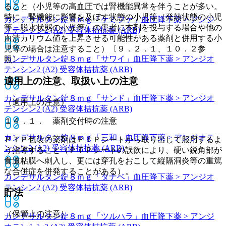
ること（小児等の高血圧では腎機能異常を伴うことが多い。
特に、腎機能に影響を及ぼす状態の小児等（発熱状態の小児
カンデサルタン錠８ｍｇ「ケミファ」
血圧降下薬 > アンジ
等、脱水状態の小児等）の患者に本剤を投与する場合や他の
オテンシン2 (A2) 受容体拮抗薬 (ARB)
血清カリウム値を上昇させる可能性がある薬剤と併用する小
児等の場合は注意すること）〔９．２．１、１０．２参
カンデサルタン錠８ｍｇ「サワイ」
血圧降下薬 > アンジオ
照〕。
テンシン2 (A2) 受容体拮抗薬 (ARB)
適用上の注意、取扱い上の注意
カンデサルタン錠８ｍｇ「サンド」
血圧降下薬 > アンジオ
（適用上の注意）
テンシン2 (A2) 受容体拮抗薬 (ARB)
１４．１． 薬剤交付時の注意
カンデサルタン錠８ｍｇ「三和」
血圧降下薬 > アンジオテ
ＰＴＰ包装の薬剤はＰＴＰシートから取り出して服用するよ
ンシン2 (A2) 受容体拮抗薬 (ARB)
う指導すること（ＰＴＰシートの誤飲により、硬い鋭角部が
食道粘膜へ刺入し、更には穿孔をおこして縦隔洞炎等の重篤
な合併症を併発することがある）。
カンデサルタン錠８ｍｇ「タナベ」
血圧降下薬 > アンジオ
テンシン2 (A2) 受容体拮抗薬 (ARB)
貯法
（保管上の注意）
カンデサルタン錠８ｍｇ「ツルハラ」
血圧降下薬 > アンジ