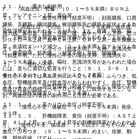
１１．１． 重大な副作用
F． 〈高血圧症〉腎臓：（０．１〜５％未満）ＢＵＮ上
昇、クレアチニン上昇、蛋白尿。
１１．１．１． 血管性浮腫（頻度不明）：顔面腫脹、口唇
腫脹、舌腫脹、咽頭腫脹・喉頭腫脹等の腫脹を症状とする血
G． 〈高血圧症〉その他：（０．１〜５％未満）倦怠感、
管性浮腫があらわれることがある。また、腹痛、嘔気、嘔
脱力感、鼻出血、頻尿、浮腫、咳、血中カリウム上昇、総コ
吐、下痢等を伴う腸管血管性浮腫があらわれることがある。
レステロール上昇、血中ＣＫ上昇、ＣＲＰ上昇、血中尿酸上
昇、血清総タンパク減少、（０．１％未満）低ナトリウム血
１１．１．２． ショック（頻度不明）、失神、意識消失
症、腰背部痛、筋肉痛、（頻度不明）耳鳴、関節痛。
（頻度不明。ただし慢性心不全の場合失神、意識消失０．
１〜５％未満）：冷感、嘔吐、意識消失等があらわれた場合
２）． 〈慢性心不全〉
には、直ちに適切な処置を行うこと〔９．１．３−９．１．
８、９．２．１、９．２．２、１０．２参照〕。
慢性心不全例では高血圧例に比べ立ちくらみ、ふらつき、低
血圧、腎機能異常及び貧血等があらわれやすく、血圧、腎機
１１．１．３． 急性腎障害（頻度不明。ただし慢性心不全
能及び貧血の指標（ヘモグロビン等）に留意すること。な
の場合は急性腎障害０．１〜５％未満）。
お、高血圧症の場合の副作用にも注意が必要である。
１１．１．４． 高カリウム血症（頻度不明）。
@． 〈慢性心不全〉過敏症：（０．１〜５％未満）発疹、
そう痒。
１１．１．５． 肝機能障害、黄疸（頻度不明）：ＡＳＴ上
昇、ＡＬＴ上昇、γ−ＧＴＰ上昇等の肝機能障害があらわれる
A． 〈慢性心不全〉循環器：（５％以上）立ちくらみ、低
ことがある。
血圧、ふらつき、（０．１〜５％未満）めまい、徐脈、動
悸、期外収縮、ほてり。