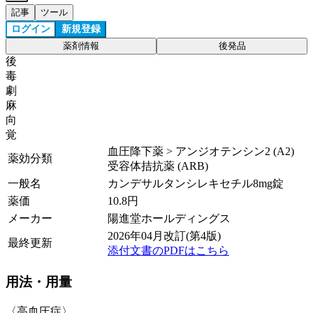
記事
ツール
ログイン
新規登録
薬剤情報
後発品
後
毒
劇
麻
向
覚
血圧降下薬 > アンジオテンシン2 (A2)
薬効分類
受容体拮抗薬 (ARB)
一般名
カンデサルタンシレキセチル8mg錠
薬価
10.8
円
メーカー
陽進堂ホールディングス
2026年04月改訂(第4版)
最終更新
添付文書のPDFはこちら
用法・用量
〈高血圧症〉