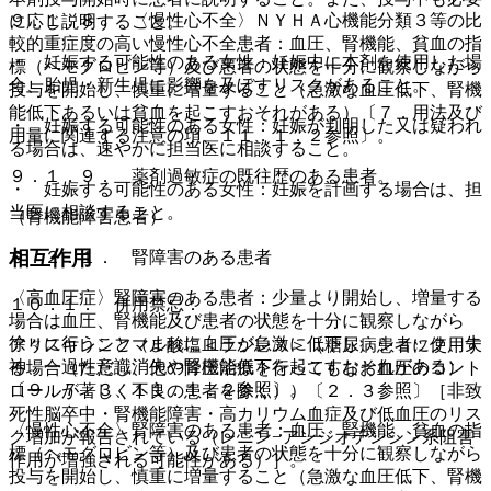
９．１．８． 〈慢性心不全〉ＮＹＨＡ心機能分類３等の比
に応じ説明すること。
較的重症度の高い慢性心不全患者：血圧、腎機能、貧血の指
・ 妊娠する可能性のある女性：妊娠中に本剤を使用した場
標（ヘモグロビン等）及び患者の状態を十分に観察しながら
合、胎児・新生児に影響を及ぼすリスクがあること。
投与を開始し、慎重に増量すること（急激な血圧低下、腎機
能低下あるいは貧血を起こすおそれがある）〔７．用法及び
・ 妊娠する可能性のある女性：妊娠が判明した又は疑われ
用量に関連する注意の項、１１．１．２参照〕。
る場合は、速やかに担当医に相談すること。
９．１．９． 薬剤過敏症の既往歴のある患者。
・ 妊娠する可能性のある女性：妊娠を計画する場合は、担
当医に相談すること。
（腎機能障害患者）
相互作用
９．２．１． 腎障害のある患者
〈高血圧症〉腎障害のある患者：少量より開始し、増量する
１０．１． 併用禁忌：
場合は血圧、腎機能及び患者の状態を十分に観察しながら
徐々に行うこと（まれに血圧が急激に低下し、ショック、失
アリスキレンフマル酸塩＜ラジレス＞（糖尿病患者に使用す
神、一過性意識消失や腎機能低下を起こすおそれがある）
る場合（ただし、他の降圧治療を行ってもなお血圧のコント
〔９．７．３、１１．１．２参照〕。
ロールが著しく不良の患者を除く））〔２．３参照〕［非致
死性脳卒中・腎機能障害・高カリウム血症及び低血圧のリス
〈慢性心不全〉腎障害のある患者：血圧、腎機能、貧血の指
ク増加が報告されている（レニン−アンジオテンシン系阻害
標（ヘモグロビン等）及び患者の状態を十分に観察しながら
作用が増強される可能性がある）］。
投与を開始し、慎重に増量すること（急激な血圧低下、腎機