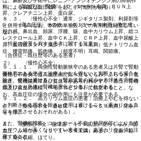
は、麻酔及び手術中にレニン−アンジオテンシン系の抑制作
F． 〈高血圧症〉腎臓：（０．１〜５％未満）ＢＵＮ上
用による高度な血圧低下を起こす可能性がある）。
昇、クレアチニン上昇、蛋白尿。
８．３． 〈慢性心不全〉通常、ジギタリス製剤、利尿剤等
G． 〈高血圧症〉その他：（０．１〜５％未満）倦怠感、
と併用する（なお、本剤の単独投与での有用性は確立してい
脱力感、鼻出血、頻尿、浮腫、咳、血中カリウム上昇、総コ
ない）。
レステロール上昇、血中ＣＫ上昇、ＣＲＰ上昇、血中尿酸上
（特定の背景を有する患者に関する注意）
昇、血清総タンパク減少、（０．１％未満）低ナトリウム血
症、腰背部痛、筋肉痛、（頻度不明）耳鳴、関節痛。
（合併症・既往歴等のある患者）
２）． 〈慢性心不全〉
９．１．１． 両側性腎動脈狭窄のある患者又は片腎で腎動
脈狭窄のある患者：治療上やむを得ないと判断される場合を
慢性心不全例では高血圧例に比べ立ちくらみ、ふらつき、低
除き、使用は避けること（腎血流量の減少や糸球体ろ過圧の
血圧、腎機能異常及び貧血等があらわれやすく、血圧、腎機
低下により急速に腎機能悪化させるおそれがある）。
能及び貧血の指標（ヘモグロビン等）に留意すること。な
お、高血圧症の場合の副作用にも注意が必要である。
９．１．２． 高カリウム血症の患者：治療上やむを得ない
と判断される場合を除き、使用は避けること（高カリウム血
@． 〈慢性心不全〉過敏症：（０．１〜５％未満）発疹、
症を増悪させるおそれがある）。
そう痒。
また、腎機能障害、コントロール不良の糖尿病等により血清
A． 〈慢性心不全〉循環器：（５％以上）立ちくらみ、低
カリウム値が高くなりやすい患者では、血清カリウム値に注
血圧、ふらつき、（０．１〜５％未満）めまい、徐脈、動
意すること。
悸、期外収縮、ほてり。