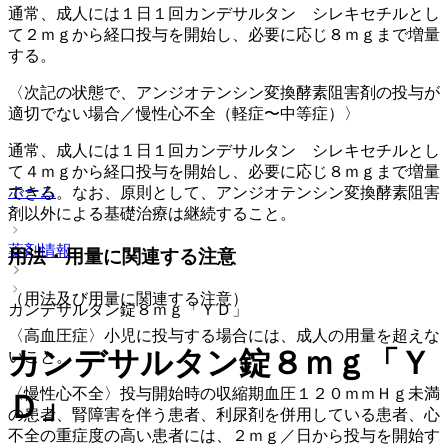
通常、成人には１日１回カンデサルタン シレキセチルとし
て２ｍｇから経口投与を開始し、必要に応じ８ｍｇまで増量
する。
〈次記の状態で、アンジオテンシン変換酵素阻害剤の投与が
適切でない場合／慢性心不全（軽症〜中等症）〉
通常、成人には１日１回カンデサルタン シレキセチルとし
て４ｍｇから経口投与を開始し、必要に応じ８ｍｇまで増量
ホーム
できる。なお、原則として、アンジオテンシン変換酵素阻害
剤以外による基礎治療は継続すること。
薬剤情報
用法・用量に関連する注意
（用法及び用量に関連する注意）
カンデサルタン錠８ｍｇ「ＹＤ」
〈高血圧症〉小児に投与する場合には、成人の用量を超えな
カンデサルタン錠８ｍｇ「Ｙ
いこと。
〈慢性心不全〉投与開始時の収縮期血圧１２０ｍｍＨｇ未満
Ｄ」
の患者、腎障害を伴う患者、利尿剤を併用している患者、心
不全の重症度の高い患者には、２ｍｇ／日から投与を開始す