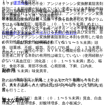
１）． 〈高血圧症〉
運営会社
５．１． 〈慢性心不全〉アンジオテンシン変換酵素阻害剤
投与による前治療が行われていない患者における本剤の有効
@． 〈高血圧症〉過敏症：（０．１〜５％未満）発疹、湿
© 2021 HOKUTO Inc. All rights reserved.
性は確認されていないので、本剤は、アンジオテンシン変換
疹、蕁麻疹、そう痒、光線過敏症。
酵素阻害剤から切り替えて投与することを原則とする。
※本製品は疾病の診断・治療・予防を目的としたプログラム
A． 〈高血圧症〉循環器：（０．１〜５％未満）めまい、
ではありません。
５．２． 〈慢性心不全〉アンジオテンシン変換酵素阻害剤
ふらつき、立ちくらみ、動悸、ほてり、（０．１％未満）期
の効果が不十分な患者における本剤の有効性及び安全性、並
利用規約
プライバシーポリシー
お問い合わせ
外収縮、心房細動。
びにアンジオテンシン変換酵素阻害剤と本剤を併用した場合
の有効性及び安全性は確認されていない。
B． 〈高血圧症〉精神神経系：（０．１〜５％未満）頭
痛、頭重感、不眠、眠気、舌のしびれ感、（０．１％未満）
５．３． 〈慢性心不全〉ＮＹＨＡ心機能分類４の慢性心不
四肢のしびれ感。
全患者に対する本剤の有用性は確立していない（使用経験が
少ない）。
C． 〈高血圧症〉消化器：（０．１〜５％未満）悪心、嘔
吐、食欲不振、胃部不快感、心窩部痛、下痢、口内炎、
副作用
（０．１％未満）味覚異常。
D． 〈高血圧症〉肝臓：（０．１〜５％未満）ＡＳＴ上
次の副作用があらわれることがあるので、観察を十分に行
昇、ＡＬＴ上昇、Ａｌ−Ｐ上昇、ＬＤＨ上昇、γ−ＧＴＰ上
い、異常が認められた場合には投与を中止するなど適切な処
昇。
置を行うこと。
E． 〈高血圧症〉血液：（０．１〜５％未満）貧血、白血
重大な副作用
球減少、白血球増多、好酸球増多、血小板減少。