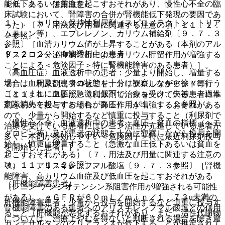
能低下あるいは貧血を起こすおそれがあり、慢性心不全の臨
１０．２． 併用注意：
床試験において、腎障害の合併が腎機能低下発現の要因であ
１）． カリウム保持性利尿剤（スピロノラクトン、トリア
った）〔７．用法及び用量に関連する注意の項、１１．１．
ムテレン等）、エプレレノン、カリウム補給剤〔９．７．３
２参照〕。
参照〕［血清カリウム値が上昇することがある（本剤のアル
９．２．２． 血液透析中の患者
ドステロン分泌抑制作用によりカリウム貯留作用が増強する
ことによる＜危険因子＞特に腎機能障害のある患者）］。
〈高血圧症〉血液透析中の患者：少量より開始し、増量する
場合は血圧及び患者の状態を十分に観察しながら徐々に行う
２）． 利尿剤（フロセミド、トリクロルメチアジド等）
こと（まれに血圧が急激に低下し、ショック、失神、一過性
〔１１．１．２参照〕［利尿剤で治療を受けている患者に本
意識消失を起こすおそれがある）〔１１．１．２参照〕。
剤を初めて投与する場合、降圧作用が増強するおそれがある
ので、少量から開始するなど慎重に投与すること（利尿剤で
〈慢性心不全〉血液透析中の患者：血圧、貧血の指標（ヘモ
治療を受けている患者にはレニン活性が亢進している患者が
グロビン等）及び患者の状態を十分に観察しながら投与を開
多く、本剤が奏効しやすい＜危険因子＞特に最近利尿剤投与
始し、慎重に増量すること（急激な血圧低下あるいは貧血を
を開始した患者）］。
起こすおそれがある）〔７．用法及び用量に関連する注意の
項、１１．１．２参照〕。
３）． アリスキレンフマル酸塩〔９．７．３参照〕［腎機
能障害、高カリウム血症及び低血圧を起こすおそれがある
（肝機能障害患者）
（レニン−アンジオテンシン系阻害作用が増強される可能性
がある）。ｅＧＦＲが６０ｍＬ／ｍｉｎ／１．７３u未満の
肝機能障害患者：少量から投与を開始するなど慎重に投与す
腎機能障害のある患者へのアリスキレンフマル酸塩との併用
ること（肝機能が悪化するおそれがあり、また、活性代謝物
については、治療上やむを得ないと判断される場合を除き避
カンデサルタンのクリアランスが低下することが推定されて