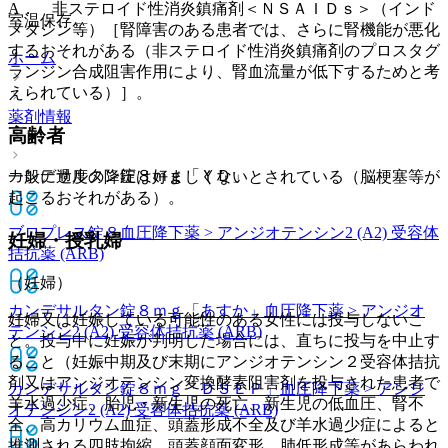
A． 非ステロイド性消炎鎮痛剤＜ＮＳＡＩＤｓ＞（インド
室温保存。
メタシン等）［腎障害のある患者では、さらに腎機能が悪化
するおそれがある（非ステロイド性消炎鎮痛剤のプロスタグ
ホーム
ランジン合成阻害作用により、腎血流量が低下するためと考
えられている）］。
薬剤情報
高齢者
カンデサルタン錠８ｍｇ「ＹＤ」
一般に過度の降圧は好ましくないとされている（脳梗塞等が
起こるおそれがある）。
ブロプレス錠８
血圧降下薬 > アンジオテンシン2 (A2) 受容体
妊婦・授乳婦
拮抗薬 (ARB)
（妊婦）
カンデサルタン錠８ｍｇ「あすか」
血圧降下薬 > アンジオ
妊婦又は妊娠している可能性のある女性には投与しないこ
テンシン2 (A2) 受容体拮抗薬 (ARB)
と。投与中に妊娠が判明した場合には、直ちに投与を中止す
ること（妊娠中期及び末期にアンジオテンシン２受容体拮抗
剤又はアンジオテンシン変換酵素阻害剤を投与された患者で
カンデサルタン錠８ｍｇ「ＤＳＥＰ」
血圧降下薬 > アンジ
羊水過少症、胎児・新生児の死亡、新生児の低血圧、腎不
オテンシン2 (A2) 受容体拮抗薬 (ARB)
全、高カリウム血症、頭蓋形成不全及び羊水過少症によると
推測される四肢拘縮、頭蓋顔面変形、肺低形成等があらわれ