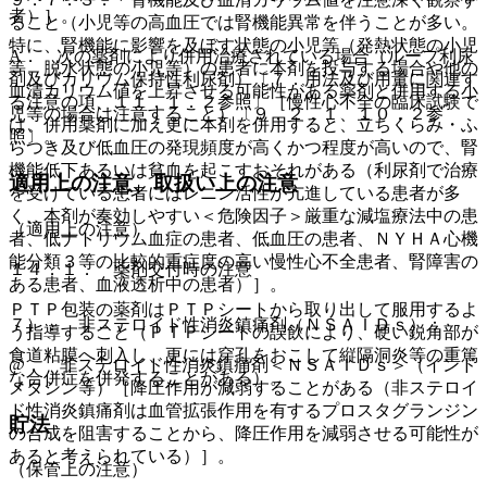
者）］。
ること（小児等の高血圧では腎機能異常を伴うことが多い。
特に、腎機能に影響を及ぼす状態の小児等（発熱状態の小児
A． 次の薬剤により併用治療されている場合（ループ利尿
等、脱水状態の小児等）の患者に本剤を投与する場合や他の
剤及びカリウム保持性利尿剤）〔７．用法及び用量に関連す
血清カリウム値を上昇させる可能性がある薬剤と併用する小
る注意の項、１１．１．２参照〕［慢性心不全の臨床試験で
児等の場合は注意すること）〔９．２．１、１０．２参
は、併用薬剤に加え更に本剤を併用すると、立ちくらみ・ふ
照〕。
らつき及び低血圧の発現頻度が高くかつ程度が高いので、腎
機能低下あるいは貧血を起こすおそれがある（利尿剤で治療
適用上の注意、取扱い上の注意
を受けている患者にはレニン活性が亢進している患者が多
く、本剤が奏効しやすい＜危険因子＞厳重な減塩療法中の患
（適用上の注意）
者、低ナトリウム血症の患者、低血圧の患者、ＮＹＨＡ心機
能分類３等の比較的重症度の高い慢性心不全患者、腎障害の
１４．１． 薬剤交付時の注意
ある患者、血液透析中の患者）］。
ＰＴＰ包装の薬剤はＰＴＰシートから取り出して服用するよ
７）． 非ステロイド性消炎鎮痛剤（ＮＳＡＩＤｓ）：
う指導すること（ＰＴＰシートの誤飲により、硬い鋭角部が
食道粘膜へ刺入し、更には穿孔をおこして縦隔洞炎等の重篤
@． 非ステロイド性消炎鎮痛剤＜ＮＳＡＩＤｓ＞（インド
な合併症を併発することがある）。
メタシン等）［降圧作用が減弱することがある（非ステロイ
ド性消炎鎮痛剤は血管拡張作用を有するプロスタグランジン
貯法
の合成を阻害することから、降圧作用を減弱させる可能性が
あると考えられている）］。
（保管上の注意）