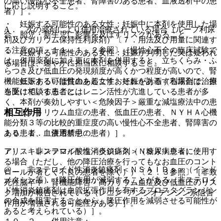
の高い慢性心不全患者、腎障害のある患者、血液透析中の患
に応じ説明すること。
者）］。
・ 妊娠する可能性のある女性：妊娠中に本剤を使用した場
A． 次の薬剤により併用治療されている場合（ループ利尿
合、胎児・新生児に影響を及ぼすリスクがあること。
剤及びカリウム保持性利尿剤）〔７．用法及び用量に関連す
る注意の項、１１．１．２参照〕［慢性心不全の臨床試験で
・ 妊娠する可能性のある女性：妊娠が判明した又は疑われ
は、併用薬剤に加え更に本剤を併用すると、立ちくらみ・ふ
る場合は、速やかに担当医に相談すること。
らつき及び低血圧の発現頻度が高くかつ程度が高いので、腎
・ 妊娠する可能性のある女性：妊娠を計画する場合は、担
機能低下あるいは貧血を起こすおそれがある（利尿剤で治療
当医に相談すること。
を受けている患者にはレニン活性が亢進している患者が多
く、本剤が奏効しやすい＜危険因子＞厳重な減塩療法中の患
相互作用
者、低ナトリウム血症の患者、低血圧の患者、ＮＹＨＡ心機
能分類３等の比較的重症度の高い慢性心不全患者、腎障害の
１０．１． 併用禁忌：
ある患者、血液透析中の患者）］。
アリスキレンフマル酸塩＜ラジレス＞（糖尿病患者に使用す
７）． 非ステロイド性消炎鎮痛剤（ＮＳＡＩＤｓ）：
る場合（ただし、他の降圧治療を行ってもなお血圧のコント
@． 非ステロイド性消炎鎮痛剤＜ＮＳＡＩＤｓ＞（インド
ロールが著しく不良の患者を除く））〔２．３参照〕［非致
メタシン等）［降圧作用が減弱することがある（非ステロイ
死性脳卒中・腎機能障害・高カリウム血症及び低血圧のリス
ド性消炎鎮痛剤は血管拡張作用を有するプロスタグランジン
ク増加が報告されている（レニン−アンジオテンシン系阻害
の合成を阻害することから、降圧作用を減弱させる可能性が
作用が増強される可能性がある）］。
あると考えられている）］。