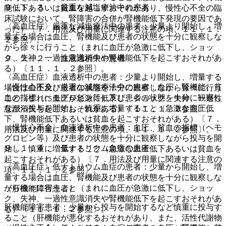
９．１．３． 厳重な減塩療法中の患者
能低下あるいは貧血を起こすおそれがあり、慢性心不全の臨
床試験において、腎障害の合併が腎機能低下発現の要因であ
〈高血圧症〉厳重な減塩療法中の患者：少量より開始し、増
った）〔７．用法及び用量に関連する注意の項、１１．１．
量する場合は血圧、腎機能及び患者の状態を十分に観察しな
２参照〕。
がら徐々に行うこと（まれに血圧が急激に低下し、ショッ
ク、失神、一過性意識消失や腎機能低下を起こすおそれがあ
９．２．２． 血液透析中の患者
る）〔１１．１．２参照〕。
〈高血圧症〉血液透析中の患者：少量より開始し、増量する
〈慢性心不全〉厳重な減塩療法中の患者：血圧、腎機能、貧
場合は血圧及び患者の状態を十分に観察しながら徐々に行う
血の指標（ヘモグロビン等）及び患者の状態を十分に観察し
こと（まれに血圧が急激に低下し、ショック、失神、一過性
ながら投与を開始し、慎重に増量すること（急激な血圧低
意識消失を起こすおそれがある）〔１１．１．２参照〕。
下、腎機能低下あるいは貧血を起こすおそれがある）〔７．
〈慢性心不全〉血液透析中の患者：血圧、貧血の指標（ヘモ
用法及び用量に関連する注意の項、１１．１．２参照〕。
グロビン等）及び患者の状態を十分に観察しながら投与を開
９．１．４． 低ナトリウム血症の患者
始し、慎重に増量すること（急激な血圧低下あるいは貧血を
起こすおそれがある）〔７．用法及び用量に関連する注意の
〈高血圧症〉低ナトリウム血症の患者：少量から開始し、増
項、１１．１．２参照〕。
量する場合は血圧、腎機能及び患者の状態を十分に観察しな
がら徐々に行うこと（まれに血圧が急激に低下し、ショッ
（肝機能障害患者）
ク、失神、一過性意識消失や腎機能低下を起こすおそれがあ
肝機能障害患者：少量から投与を開始するなど慎重に投与す
る）〔１１．１．２参照〕。
ること（肝機能が悪化するおそれがあり、また、活性代謝物