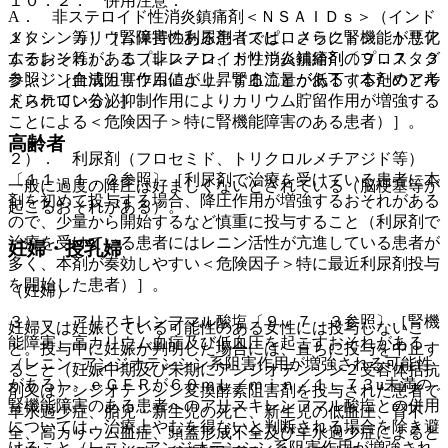
１０．２． 併用注意：
A． 非ステロイド性消炎鎮痛剤＜ＮＳＡＩＤｓ＞（インド
１）． カリウム保持性利尿剤（スピロノラクトン、トリア
メタシン等）［腎障害のある患者では、さらに腎機能が悪化
ムテレン等）、エプレレノン、カリウム補給剤〔９．７．３
するおそれがある（非ステロイド性消炎鎮痛剤のプロスタグ
参照〕［血清カリウム値が上昇することがある（本剤のアル
ランジン合成阻害作用により、腎血流量が低下するためと考
ドステロン分泌抑制作用によりカリウム貯留作用が増強する
えられている）］。
ことによる＜危険因子＞特に腎機能障害のある患者）］。
高齢者
２）． 利尿剤（フロセミド、トリクロルメチアジド等）
〔１１．１．２参照〕［利尿剤で治療を受けている患者に本
一般に過度の降圧は好ましくないとされている（脳梗塞等が
剤を初めて投与する場合、降圧作用が増強するおそれがある
起こるおそれがある）。
ので、少量から開始するなど慎重に投与すること（利尿剤で
治療を受けている患者にはレニン活性が亢進している患者が
妊婦・授乳婦
多く、本剤が奏効しやすい＜危険因子＞特に最近利尿剤投与
を開始した患者）］。
（妊婦）
３）． アリスキレンフマル酸塩〔９．７．３参照〕［腎機
妊婦又は妊娠している可能性のある女性には投与しないこ
能障害、高カリウム血症及び低血圧を起こすおそれがある
と。投与中に妊娠が判明した場合には、直ちに投与を中止す
（レニン−アンジオテンシン系阻害作用が増強される可能性
ること（妊娠中期及び末期にアンジオテンシン２受容体拮抗
がある）。ｅＧＦＲが６０ｍＬ／ｍｉｎ／１．７３u未満の
剤又はアンジオテンシン変換酵素阻害剤を投与された患者で
腎機能障害のある患者へのアリスキレンフマル酸塩との併用
羊水過少症、胎児・新生児の死亡、新生児の低血圧、腎不
については、治療上やむを得ないと判断される場合を除き避
全、高カリウム血症、頭蓋形成不全及び羊水過少症によると
けること（レニン−アンジオテンシン系阻害作用が増強され