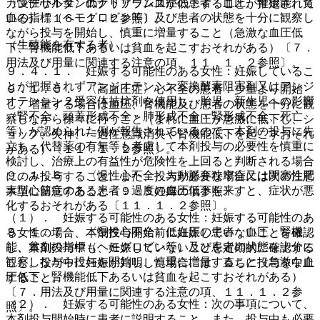
〈慢性心不全〉低ナトリウム血症の患者：血圧、腎機能、貧
カンデサルタンのクリアランスが低下することが推定されて
血の指標（ヘモグロビン等）及び患者の状態を十分に観察し
いる）〔１６．１．２参照〕。
ながら投与を開始し、慎重に増量すること（急激な血圧低
（生殖能を有する者）
下、腎機能低下あるいは貧血を起こすおそれがある）〔７．
用法及び用量に関連する注意の項、１１．１．２参照〕。
９．４．１． 妊娠する可能性のある女性：妊娠しているこ
とが把握されずアンジオテンシン変換酵素阻害剤又はアンジ
９．１．５． 〈高血圧症〉心不全の患者：少量より開始
オテンシン２受容体拮抗剤を使用し、胎児・新生児への影響
し、増量する場合は血圧、腎機能及び患者の状態を十分に観
（腎不全、頭蓋形成不全・肺形成不全・腎形成不全、死亡
察しながら徐々に行うこと（まれに血圧が急激に低下し、シ
等）が認められた例が報告されているので、本剤の投与に先
ョック、失神、一過性意識消失や腎機能低下を起こすおそれ
立ち、代替薬の有無等も考慮して本剤投与の必要性を慎重に
がある）〔１１．１．２参照〕。
検討し、治療上の有益性が危険性を上回ると判断される場合
９．１．６． 〈慢性心不全〉大動脈弁狭窄症又は閉塞性肥
にのみ投与すること。また、投与が必要な場合には次の注意
大型心筋症のある患者：過度の血圧低下を来すと、症状が悪
事項に留意すること〔９．５妊婦の項参照〕。
化するおそれがある〔１１．１．２参照〕。
（１）． 妊娠する可能性のある女性：妊娠する可能性のあ
９．１．７． 〈慢性心不全〉低血圧の患者：血圧、腎機
る女性の場合、本剤投与開始前に妊娠していないことを確認
能、貧血の指標（ヘモグロビン等）及び患者の状態を十分に
し、本剤投与中も、妊娠していないことを定期的に確認する
観察しながら投与を開始し、慎重に増量すること（急激な血
こと。投与中に妊娠が判明した場合には、直ちに投与を中止
圧低下、腎機能低下あるいは貧血を起こすおそれがある）
すること。
〔７．用法及び用量に関連する注意の項、１１．１．２参
（２）． 妊娠する可能性のある女性：次の事項について、
照〕。
本剤投与開始時に患者に説明すること。また、投与中も必要