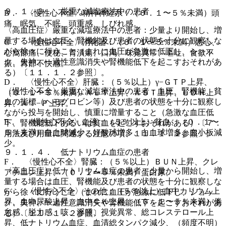
９．１．３． 厳重な減塩療法中の患者
B． 〈慢性心不全〉精神神経系：（０．１〜５％未満）頭
痛、眠気、不眠、頭重感、しびれ感。
〈高血圧症〉厳重な減塩療法中の患者：少量より開始し、増
量する場合は血圧、腎機能及び患者の状態を十分に観察しな
C． 〈慢性心不全〉消化器：（０．１〜５％未満）悪心、
がら徐々に行うこと（まれに血圧が急激に低下し、ショッ
心窩部痛、便秘、胃潰瘍、口渇、味覚異常、嘔吐、食欲不
ク、失神、一過性意識消失や腎機能低下を起こすおそれがあ
振、胃部不快感。
る）〔１１．１．２参照〕。
D． 〈慢性心不全〉肝臓：（５％以上）γ−ＧＴＰ上昇、
〈慢性心不全〉厳重な減塩療法中の患者：血圧、腎機能、貧
（０．１〜５％未満）ＡＬＴ上昇、ＡＳＴ上昇、ＬＤＨ上
血の指標（ヘモグロビン等）及び患者の状態を十分に観察し
昇、Ａｌ−Ｐ上昇。
ながら投与を開始し、慎重に増量すること（急激な血圧低
E． 〈慢性心不全〉血液：（５％以上）貧血、（０．１〜
下、腎機能低下あるいは貧血を起こすおそれがある）〔７．
５％未満）白血球減少、好酸球増多、白血球増多、血小板減
用法及び用量に関連する注意の項、１１．１．２参照〕。
少。
９．１．４． 低ナトリウム血症の患者
F． 〈慢性心不全〉腎臓：（５％以上）ＢＵＮ上昇、クレ
〈高血圧症〉低ナトリウム血症の患者：少量から開始し、増
アチニン上昇、（０．１〜５％未満）蛋白尿。
量する場合は血圧、腎機能及び患者の状態を十分に観察しな
G． 〈慢性心不全〉その他：（５％以上）血中カリウム上
がら徐々に行うこと（まれに血圧が急激に低下し、ショッ
昇、血中尿酸上昇、血中ＣＫ上昇、（０．１〜５％未満）倦
ク、失神、一過性意識消失や腎機能低下を起こすおそれがあ
怠感、脱力感、咳、浮腫、視覚異常、総コレステロール上
る）〔１１．１．２参照〕。
昇、低ナトリウム血症、血清総タンパク減少、（頻度不明）