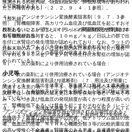
推測される四肢拘縮、頭蓋顔面変形、肺低形成等があらわれ
る可能性がある）］。
たとの報告がある）〔２．２、９．４．１参照〕。
４）． アンジオテンシン変換酵素阻害剤〔９．７．３参
（授乳婦）
照〕［腎機能障害、高カリウム血症及び低血圧を起こすおそ
れがある（レニン−アンジオテンシン系阻害作用が増強され
授乳しないことが望ましい（ラットの周産期及び授乳期に本
る可能性がある）］。
剤を強制経口投与すると、１０ｍｇ／ｋｇ／日以上の群で出
生仔に水腎症の発生増加が認められており、なお、ラットの
５）． リチウム［リチウム中毒が報告されている（腎尿細
妊娠末期のみ、あるいは授乳期のみに本剤を投与した場合、
管におけるリチウムの再吸収が促進される）］。
いずれも３００ｍｇ／ｋｇ／日で出生仔に水腎症の増加が認
められている）。
６）． 次の薬剤により併用治療されている場合：
小児等
@． 次の薬剤により併用治療されている場合（アンジオテ
ンシン変換酵素阻害剤及びβ遮断剤）〔７．用法及び用量に
９．７．１． 低出生体重児、新生児又は乳児＜１歳未満＞
関連する注意の項、１１．１．２参照〕［慢性心不全の臨床
を対象とした有効性及び安全性を指標とした臨床試験は実施
試験では、併用薬剤に加え更に本剤を併用すると、立ちくら
していない。
み・ふらつき及び低血圧の発現頻度が高くかつ程度が高いの
で、腎機能低下あるいは貧血を起こすおそれがある（レニン
９．７．２． 糸球体ろ過量＜ＧＦＲ＞が３０ｍＬ／ｍｉｎ
−アンジオテンシン系阻害作用が増強される可能性がある＜
／１．７３u未満の小児等を対象とした有効性及び安全性を
危険因子＞厳重な減塩療法中の患者、低ナトリウム血症の患
指標とした臨床試験は実施していない。
者、低血圧の患者、ＮＹＨＡ心機能分類３等の比較的重症度
の高い慢性心不全患者、腎障害のある患者、血液透析中の患
９．７．３． 腎機能及び血清カリウム値を注意深く観察す