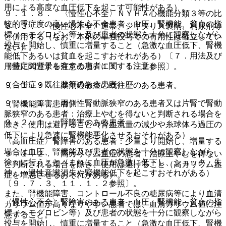
用による高度な血圧低下を起こす可能性がある）。
９．１．８． 〈慢性心不全〉ＮＹＨＡ心機能分類３等の比
較的重症度の高い慢性心不全患者：血圧、腎機能、貧血の指
８．３． 〈慢性心不全〉通常、ジギタリス製剤、利尿剤等
標（ヘモグロビン等）及び患者の状態を十分に観察しながら
と併用する（なお、本剤の単独投与での有用性は確立してい
投与を開始し、慎重に増量すること（急激な血圧低下、腎機
ない）。
能低下あるいは貧血を起こすおそれがある）〔７．用法及び
（特定の背景を有する患者に関する注意）
用量に関連する注意の項、１１．１．２参照〕。
（合併症・既往歴等のある患者）
９．１．９． 薬剤過敏症の既往歴のある患者。
９．１．１． 両側性腎動脈狭窄のある患者又は片腎で腎動
（腎機能障害患者）
脈狭窄のある患者：治療上やむを得ないと判断される場合を
９．２．１． 腎障害のある患者
除き、使用は避けること（腎血流量の減少や糸球体ろ過圧の
低下により急速に腎機能悪化させるおそれがある）。
〈高血圧症〉腎障害のある患者：少量より開始し、増量する
場合は血圧、腎機能及び患者の状態を十分に観察しながら
９．１．２． 高カリウム血症の患者：治療上やむを得ない
徐々に行うこと（まれに血圧が急激に低下し、ショック、失
と判断される場合を除き、使用は避けること（高カリウム血
神、一過性意識消失や腎機能低下を起こすおそれがある）
症を増悪させるおそれがある）。
〔９．７．３、１１．１．２参照〕。
また、腎機能障害、コントロール不良の糖尿病等により血清
〈慢性心不全〉腎障害のある患者：血圧、腎機能、貧血の指
カリウム値が高くなりやすい患者では、血清カリウム値に注
標（ヘモグロビン等）及び患者の状態を十分に観察しながら
意すること。
投与を開始し、慎重に増量すること（急激な血圧低下、腎機