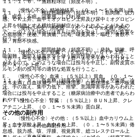
１１．１．６． 無顆粒球症（頻度不明）。
B． 〈慢性心不全〉精神神経系：（０．１〜５％未満）頭
１１．１．７． 横紋筋融解症（頻度不明）：筋肉痛、脱力
痛、眠気、不眠、頭重感、しびれ感。
感、ＣＫ上昇、血中ミオグロビン上昇及び尿中ミオグロビン
上昇を特徴とする横紋筋融解症があらわれることがあるの
C． 〈慢性心不全〉消化器：（０．１〜５％未満）悪心、
で、このような場合には直ちに投与を中止し、適切な処置を
心窩部痛、便秘、胃潰瘍、口渇、味覚異常、嘔吐、食欲不
行うこと。
振、胃部不快感。
１１．１．８． 間質性肺炎（頻度不明）：発熱、咳嗽、呼
D． 〈慢性心不全〉肝臓：（５％以上）γ−ＧＴＰ上昇、
吸困難、胸部Ｘ線異常等を伴う間質性肺炎があらわれること
（０．１〜５％未満）ＡＬＴ上昇、ＡＳＴ上昇、ＬＤＨ上
があるので、このような場合には投与を中止し、副腎皮質ホ
昇、Ａｌ−Ｐ上昇。
ルモン剤の投与等の適切な処置を行うこと。
E． 〈慢性心不全〉血液：（５％以上）貧血、（０．１〜
１１．１．９． 低血糖（頻度不明）：脱力感、空腹感、冷
５％未満）白血球減少、好酸球増多、白血球増多、血小板減
汗、手の震え、集中力低下、痙攣、意識障害等があらわれた
少。
場合には投与を中止すること（糖尿病治療中の患者であらわ
れやすい）。
F． 〈慢性心不全〉腎臓：（５％以上）ＢＵＮ上昇、クレ
アチニン上昇、（０．１〜５％未満）蛋白尿。
その他の副作用
G． 〈慢性心不全〉その他：（５％以上）血中カリウム上
昇、血中尿酸上昇、血中ＣＫ上昇、（０．１〜５％未満）倦
１１．２． その他の副作用
怠感、脱力感、咳、浮腫、視覚異常、総コレステロール上
１）． 〈高血圧症〉