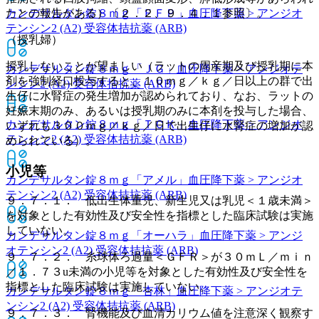
たとの報告がある）〔２．２、９．４．１参照〕。
カンデサルタン錠８ｍｇ「ＦＦＰ」
血圧降下薬 > アンジオ
テンシン2 (A2) 受容体拮抗薬 (ARB)
（授乳婦）
授乳しないことが望ましい（ラットの周産期及び授乳期に本
カンデサルタン錠８ｍｇ「ＪＧ」
血圧降下薬 > アンジオテ
剤を強制経口投与すると、１０ｍｇ／ｋｇ／日以上の群で出
ンシン2 (A2) 受容体拮抗薬 (ARB)
生仔に水腎症の発生増加が認められており、なお、ラットの
妊娠末期のみ、あるいは授乳期のみに本剤を投与した場合、
カンデサルタン錠８ｍｇ「ＴＣＫ」
血圧降下薬 > アンジオ
いずれも３００ｍｇ／ｋｇ／日で出生仔に水腎症の増加が認
テンシン2 (A2) 受容体拮抗薬 (ARB)
められている）。
小児等
カンデサルタン錠８ｍｇ「アメル」
血圧降下薬 > アンジオ
テンシン2 (A2) 受容体拮抗薬 (ARB)
９．７．１． 低出生体重児、新生児又は乳児＜１歳未満＞
を対象とした有効性及び安全性を指標とした臨床試験は実施
していない。
カンデサルタン錠８ｍｇ「オーハラ」
血圧降下薬 > アンジ
オテンシン2 (A2) 受容体拮抗薬 (ARB)
９．７．２． 糸球体ろ過量＜ＧＦＲ＞が３０ｍＬ／ｍｉｎ
／１．７３u未満の小児等を対象とした有効性及び安全性を
指標とした臨床試験は実施していない。
カンデサルタン錠８ｍｇ「杏林」
血圧降下薬 > アンジオテ
ンシン2 (A2) 受容体拮抗薬 (ARB)
９．７．３． 腎機能及び血清カリウム値を注意深く観察す