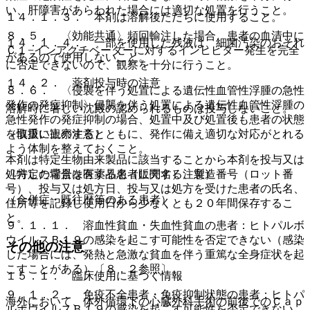
い、肝障害があらわれた場合には適切な処置を行うこと。
１４．１．３． 本剤は溶解後ただちに使用すること。
８．５． 〈効能共通〉頻回輸注した場合、患者の血清中に
１４．１．４． 一部を使用した残液は、細菌汚染のおそれ
Ｃ１−インアクチベーターに対するインヒビター発生を完全
があるので使用しないこと。
に否定できないので、観察を十分に行うこと。
１４．２． 薬剤投与時の注意
８．６． 〈侵襲を伴う処置による遺伝性血管性浮腫の急性
発作の発症抑制〉侵襲を伴う処置による遺伝性血管性浮腫の
溶解時に著しい沈殿の認められるものは投与しないこと。
急性発作の発症抑制の場合、処置中及び処置後も患者の状態
（取扱い上の注意）
を慎重に観察するとともに、発作に備え適切な対応がとれる
よう体制を整えておくこと。
本剤は特定生物由来製品に該当することから本剤を投与又は
処方した場合は医薬品名（販売名）、製造番号（ロット番
（特定の背景を有する患者に関する注意）
号）、投与又は処方日、投与又は処方を受けた患者の氏名、
（合併症・既往歴等のある患者）
住所等を記録し使用日から少なくとも２０年間保存するこ
と。
９．１．１． 溶血性貧血・失血性貧血の患者：ヒトパルボ
ウイルスＢ１９の感染を起こす可能性を否定できない（感染
その他の注意
した場合には、発熱と急激な貧血を伴う重篤な全身症状を起
こすことがある）〔８．２参照〕。
１５．１． 臨床使用に基づく情報
９．１．２． 免疫不全患者・免疫抑制状態の患者：ヒトパ
海外において、体外循環下の心臓外科手術の前後でのＣａｐ
ルボウイルスＢ１９の感染を起こす可能性を否定できない