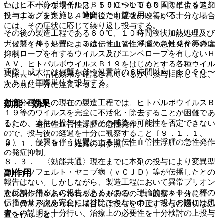
た、ヒトパルボウイルスＢ１９についてもＮＡＴによるスク
いは、不十分な場合には、５００〜１０００国際単位を追加
リーニングを実施し、適合した血漿を用いている。
投与する。また、２４時間後でも症状の改善が不十分な場合
には、その症状に応じて繰り返し投与する。
その後の製造工程である６０℃、１０時間液状加熱処理及び
ナノフィルトレーションは、ＨＩＶ、ＨＢＶ、ＨＣＶ等のエ
〈侵襲を伴う処置による遺伝性血管性浮腫の急性発作の発症
ンベロープを有するウイルス及びエンベロープを有しないＨ
抑制〉
ＡＶ、ヒトパルボウイルスＢ１９をはじめとする各種ウイル
通常、成人には侵襲を伴う処置前の６時間以内に１０００〜
ス除去・不活化効果が確認されているが、投与に際しては、
１５００国際単位を投与する。
次の点に十分に注意すること。
効能・効果
血漿分画製剤の現在の製造工程では、ヒトパルボウイルスＢ
１９等のウイルスを完全に不活化・除去することが困難であ
るため、本剤の投与によりその感染の可能性を否定できない
１）． 遺伝性血管性浮腫の急性発作。
ので、投与後の経過を十分に観察すること〔９．１．１、
２）． 侵襲を伴う処置による遺伝性血管性浮腫の急性発作
９．１．２、９．５妊婦の項参照〕。
の発症抑制。
８．３． 〈効能共通〉現在までに本剤の投与により変異型
クロイツフェルト・ヤコブ病（ｖＣＪＤ）等が伝播したとの
副作用
報告はない。しかしながら、製造工程において異常プリオン
を低減し得るとの報告があるものの、理論的なｖＣＪＤ等の
次の副作用があらわれることがあるので、観察を十分に行
伝播のリスクを完全には排除できないので、投与の際には患
い、異常が認められた場合には投与を中止するなど適切な処
者への説明を十分行い、治療上の必要性を十分検討の上投与
置を行うこと。