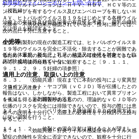
利用規約
プライバシーポリシー
お問い合わせ
ナノフィルトレーションは、ＨＩＶ、ＨＢＶ、ＨＣＶ等のエ
（授乳婦）
ンベロープを有するウイルス及びエンベロープを有しないＨ
ＡＶ、ヒトパルボウイルスＢ１９をはじめとする各種ウイル
治療上の有益性及び母乳栄養の有益性を考慮し、授乳の継続
ス除去・不活化効果が確認されているが、投与に際しては、
又は中止を検討すること。
次の点に十分に注意すること。
小児等
血漿分画製剤の現在の製造工程では、ヒトパルボウイルスＢ
１９等のウイルスを完全に不活化・除去することが困難であ
低出生体重児、新生児、乳児、幼児又は小児を対象とした臨
るため、本剤の投与によりその感染の可能性を否定できない
床試験成績は得られていない。
ので、投与後の経過を十分に観察すること〔９．１．１、
９．１．２、９．５妊婦の項参照〕。
適用上の注意、取扱い上の注意
８．３． 〈効能共通〉現在までに本剤の投与により変異型
クロイツフェルト・ヤコブ病（ｖＣＪＤ）等が伝播したとの
（適用上の注意）
報告はない。しかしながら、製造工程において異常プリオン
１４．１． 薬剤調製時の注意
を低減し得るとの報告があるものの、理論的なｖＣＪＤ等の
伝播のリスクを完全には排除できないので、投与の際には患
１４．１．１． 「ベリナートＰ静注用５００の使用方法」
者への説明を十分行い、治療上の必要性を十分検討の上投与
に従い調製を行うこと。
すること。
１４．１．２． 他剤との混合注射は避けることが望まし
８．４． 〈効能共通〉肝炎ウイルス感染症等のウイルス感
い。
染症の危険性を完全に否定できないので、観察を十分に行