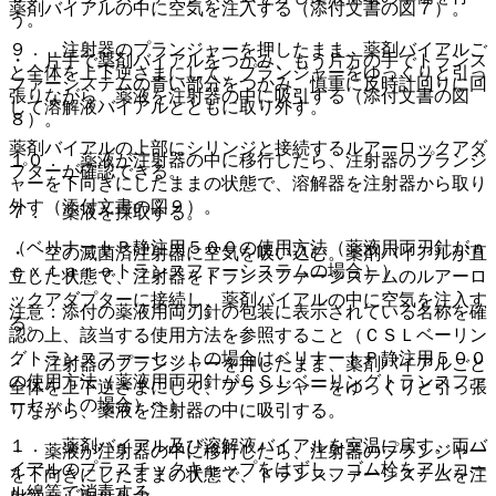
薬剤バイアルの中に空気を注入する（添付文書の図７）。
う。
９． 注射器のプランジャーを押したまま、薬剤バイアルご
・ 片手で薬剤バイアルをつかみ、もう片方の手でトランス
と全体を上下逆さまにして、プランジャーをゆっくりと引っ
ファーシステムの青い部分をつかみ、慎重に反時計回りに回
張りながら、薬液を注射器の中に吸引する（添付文書の図
して溶解液バイアルとともに取り外す。
８）。
薬剤バイアルの上部にシリンジと接続するルアーロックアダ
１０． 薬液が注射器の中に移行したら、注射器のプランジ
プターが確認できる。
ャーを下向きにしたままの状態で、溶解器を注射器から取り
外す（添付文書の図９）。
７． 薬液を採取する。
（ベリナートＰ静注用５００の使用方法（薬液用両刃針がｎ
・ 空の滅菌済注射器に空気を吸い込む。薬剤バイアルが直
ｅｘｔａｒｏトランスファーシステムの場合））
立した状態で、注射器をトランスファーシステムのルアーロ
ックアダプターに接続し、薬剤バイアルの中に空気を注入す
注意：添付の薬液用両刃針の包装に表示されている名称を確
る。
認の上、該当する使用方法を参照すること（ＣＳＬベーリン
グトランスファーセットの場合はベリナートＰ静注用５００
・ 注射器のプランジャーを押したまま、薬剤バイアルごと
の使用方法（薬液用両刃針がＣＳＬベーリングトランスファ
全体を上下逆さまにして、プランジャーをゆっくりと引っ張
ーセットの場合）へ）。
りながら、薬液を注射器の中に吸引する。
１． 薬剤バイアル及び溶解液バイアルを室温に戻す。両バ
・ 薬液が注射器の中に移行したら、注射器のプランジャー
イアルのプラスチックキャップをはずし、ゴム栓をアルコー
を下向きにしたままの状態で、トランスファーシステムを注
ル綿等で消毒する。