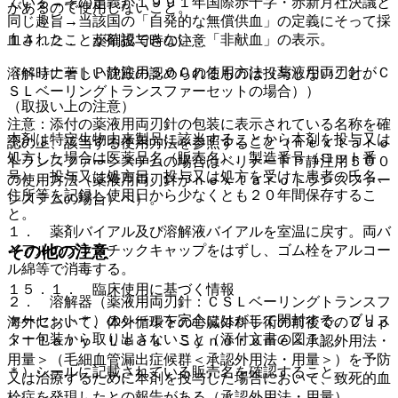
ている→その定義が１９９１年国際赤十字・赤新月社決議と
があるので使用しないこと。
同じ趣旨→当該国の「自発的な無償供血」の定義にそって採
血されたことが確認できない：「非献血」の表示。
１４．２． 薬剤投与時の注意
（ベリナートＰ静注用５００の使用方法（薬液用両刃針がＣ
溶解時に著しい沈殿の認められるものは投与しないこと。
ＳＬベーリングトランスファーセットの場合））
（取扱い上の注意）
注意：添付の薬液用両刃針の包装に表示されている名称を確
本剤は特定生物由来製品に該当することから本剤を投与又は
認の上、該当する使用方法を参照すること（ｎｅｘｔａｒｏ
処方した場合は医薬品名（販売名）、製造番号（ロット番
トランスファーシステムの場合はベリナートＰ静注用５００
号）、投与又は処方日、投与又は処方を受けた患者の氏名、
の使用方法（薬液用両刃針がｎｅｘｔａｒｏトランスファー
住所等を記録し使用日から少なくとも２０年間保存するこ
システムの場合）へ）。
と。
１． 薬剤バイアル及び溶解液バイアルを室温に戻す。両バ
イアルのプラスチックキャップをはずし、ゴム栓をアルコー
その他の注意
ル綿等で消毒する。
１５．１． 臨床使用に基づく情報
２． 溶解器（薬液用両刃針：ＣＳＬベーリングトランスフ
ァーセット＊）のシールを完全にはがして開封する。ブリス
海外において、体外循環下の心臓外科手術の前後でのＣａｐ
ター包装から取り出さないこと（添付文書の図１）。
ｉｌｌａｒｙ Ｌｅａｋ Ｓｙｎｄｒｏｍｅ＜承認外用法・
用量＞（毛細血管漏出症候群＜承認外用法・用量＞）を予防
＊）シールに記載されている販売名を確認すること。
又は治療するために本剤を投与した場合において、致死的血
栓症を発現したとの報告がある（承認外用法・用量）。