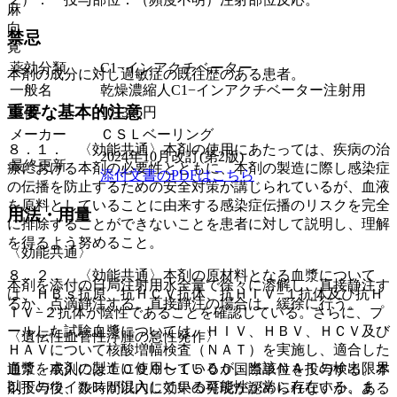
麻
向
禁忌
覚
薬効分類
C1−インアクチベーター
本剤の成分に対し過敏症の既往歴のある患者。
一般名
乾燥濃縮人C1−インアクチベーター注射用
重要な基本的注意
薬価
101325
円
メーカー
ＣＳＬベーリング
８．１． 〈効能共通〉本剤の使用にあたっては、疾病の治
2024年10月改訂(第2版)
最終更新
療における本剤の必要性とともに、本剤の製造に際し感染症
添付文書のPDFはこちら
の伝播を防止するための安全対策が講じられているが、血液
を原料としていることに由来する感染症伝播のリスクを完全
用法・用量
に排除することができないことを患者に対して説明し、理解
を得るよう努めること。
〈効能共通〉
８．２． 〈効能共通〉本剤の原材料となる血漿について
本剤を添付の日局注射用水全量で徐々に溶解し、直接静注す
は、ＨＢｓ抗原、抗ＨＣＶ抗体、抗ＨＩＶ−１抗体及び抗Ｈ
るか、点滴静注する。直接静注の場合は、緩徐に行う。
ＩＶ−２抗体が陰性であることを確認している。さらに、プ
ールした試験血漿については、ＨＩＶ、ＨＢＶ、ＨＣＶ及び
〈遺伝性血管性浮腫の急性発作〉
ＨＡＶについて核酸増幅検査（ＮＡＴ）を実施し、適合した
血漿を本剤の製造に使用しているが、当該ＮＡＴの検出限界
通常、成人には１０００〜１５００国際単位を投与する。本
以下のウイルスが混入している可能性が常に存在する。ま
剤投与後、数時間以内に効果の発現が認められないか、ある