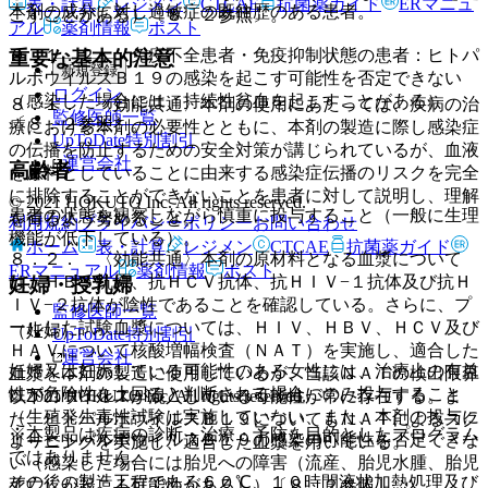
表・計算
レジメン
CTCAE
抗菌薬ガイド
ERマニュ
本剤の成分に対し過敏症の既往歴のある患者。
こすことがある）〔８．２参照〕。
アル
薬剤情報
ポスト
９．１．２． 免疫不全患者・免疫抑制状態の患者：ヒトパ
重要な基本的注意
新規登録
ルボウイルスＢ１９の感染を起こす可能性を否定できない
ログイン
（感染した場合には、持続性貧血を起こすことがある）
８．１． 〈効能共通〉本剤の使用にあたっては、疾病の治
監修医師一覧
〔８．２参照〕。
療における本剤の必要性とともに、本剤の製造に際し感染症
UpToDate特別割引
の伝播を防止するための安全対策が講じられているが、血液
運営会社
高齢者
を原料としていることに由来する感染症伝播のリスクを完全
に排除することができないことを患者に対して説明し、理解
© 2021 HOKUTO Inc. All rights reserved.
患者の状態を観察しながら慎重に投与すること（一般に生理
を得るよう努めること。
利用規約
プライバシーポリシー
お問い合わせ
機能が低下している）。
ホーム
表・計算
レジメン
CTCAE
抗菌薬ガイド
８．２． 〈効能共通〉本剤の原材料となる血漿について
ERマニュアル
薬剤情報
ポスト
は、ＨＢｓ抗原、抗ＨＣＶ抗体、抗ＨＩＶ−１抗体及び抗Ｈ
妊婦・授乳婦
ＩＶ−２抗体が陰性であることを確認している。さらに、プ
監修医師一覧
ールした試験血漿については、ＨＩＶ、ＨＢＶ、ＨＣＶ及び
（妊婦）
UpToDate特別割引
ＨＡＶについて核酸増幅検査（ＮＡＴ）を実施し、適合した
運営会社
妊婦又は妊娠している可能性のある女性には、治療上の有益
血漿を本剤の製造に使用しているが、当該ＮＡＴの検出限界
性が危険性を上回ると判断される場合にのみ投与すること
© 2021 HOKUTO Inc. All rights reserved.
以下のウイルスが混入している可能性が常に存在する。ま
（生殖発生毒性試験は実施していない、また、本剤の投与に
た、ヒトパルボウイルスＢ１９についてもＮＡＴによるスク
※本製品は疾病の診断・治療・予防を目的としたプログラム
よりヒトパルボウイルスＢ１９の感染の可能性を否定できな
リーニングを実施し、適合した血漿を用いている。
ではありません。
い（感染した場合には胎児への障害（流産、胎児水腫、胎児
その後の製造工程である６０℃、１０時間液状加熱処理及び
死亡）が起こる可能性がある））〔８．２参照〕。