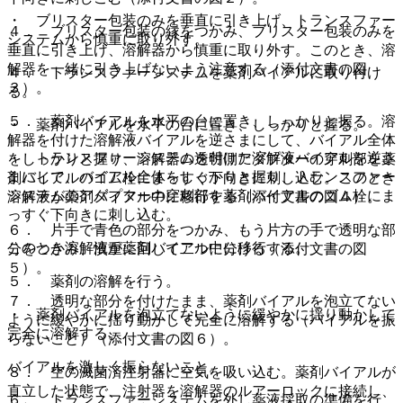
・ ブリスター包装のみを垂直に引き上げ、トランスファー
４． ブリスター包装の縁をつかみ、ブリスター包装のみを
システムから慎重に取り外す。
垂直に引き上げ、溶解器から慎重に取り外す。このとき、溶
解器を一緒に引き上げないよう注意する（添付文書の図
４． トランスファーシステムを薬剤バイアルに取り付け
３）。
る。
５． 薬剤バイアルを水平の台に置き、しっかりと握る。溶
・ 薬剤バイアルを水平の台に置き、しっかりと握る。
解器を付けた溶解液バイアルを逆さまにして、バイアル全体
・ トランスファーシステムを付けた溶解液バイアルを逆さ
をしっかりと握り、溶解器の透明側アダプターの穿刺部を薬
まにして、バイアル全体をしっかりと握り、トランスファー
剤バイアルのゴム栓にまっすぐ下向きに刺し込む。このとき
システムのアダプターの穿刺部を薬剤バイアルのゴム栓にま
溶解液が薬剤バイアル中に移行する（添付文書の図４）。
っすぐ下向きに刺し込む。
６． 片手で青色の部分をつかみ、もう片方の手で透明な部
このとき溶解液が薬剤バイアル中に移行する。
分をつかみ、慎重に回して二つに分ける（添付文書の図
５）。
５． 薬剤の溶解を行う。
７． 透明な部分を付けたまま、薬剤バイアルを泡立てない
・ 薬剤バイアルを泡立てないように緩やかに揺り動かして
ように緩やかに揺り動かして完全に溶解する（バイアルを振
完全に溶解する。
らないこと）（添付文書の図６）。
バイアルを激しく振らないこと。
８． 空の滅菌済注射器に空気を吸い込む。薬剤バイアルが
直立した状態で、注射器を溶解器のルアーロックに接続し、
６． トランスファーシステムを外し薬液採取の準備を行