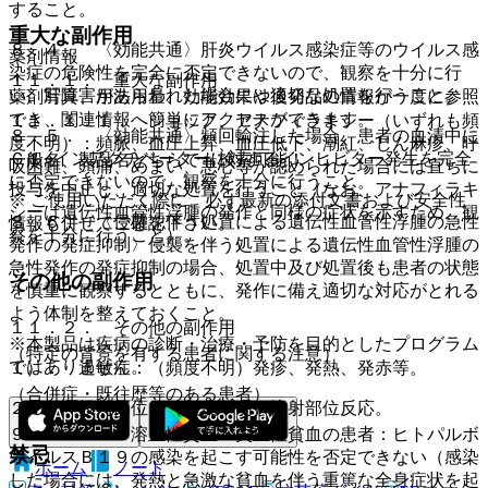
すること。
重大な副作用
８．４． 〈効能共通〉肝炎ウイルス感染症等のウイルス感
薬剤情報
染症の危険性を完全に否定できないので、観察を十分に行
１１．１． 重大な副作用
い、肝障害があらわれた場合には適切な処置を行うこと。
薬剤写真、用法用量、効能効果や後発品の情報が一度に参照
でき、関連情報へ簡単にアクセスができます。
１１．１．１． ショック、アナフィラキシー（いずれも頻
８．５． 〈効能共通〉頻回輸注した場合、患者の血清中に
度不明）：頻脈、血圧上昇、血圧低下、潮紅、じん麻疹、呼
Ｃ１−インアクチベーターに対するインヒビター発生を完全
一般名、製品名どちらでも検索可能！
吸困難、頭痛、めまい、悪心等が認められた場合には直ちに
に否定できないので、観察を十分に行うこと。
投与を中止し、適切な処置を行うこと（なお、アナフィラキ
※ ご使用いただく際に、必ず最新の添付文書および安全性
シーは遺伝性血管性浮腫の発作と同様の症状を示すため、観
８．６． 〈侵襲を伴う処置による遺伝性血管性浮腫の急性
情報も併せてご確認下さい。
察を十分に行うこと）。
発作の発症抑制〉侵襲を伴う処置による遺伝性血管性浮腫の
急性発作の発症抑制の場合、処置中及び処置後も患者の状態
その他の副作用
を慎重に観察するとともに、発作に備え適切な対応がとれる
よう体制を整えておくこと。
１１．２． その他の副作用
※本製品は疾病の診断・治療・予防を目的としたプログラム
（特定の背景を有する患者に関する注意）
ではありません。
１）． 過敏症：（頻度不明）発疹、発熱、発赤等。
（合併症・既往歴等のある患者）
２）． 投与部位：（頻度不明）注射部位反応。
９．１．１． 溶血性貧血・失血性貧血の患者：ヒトパルボ
禁忌
ウイルスＢ１９の感染を起こす可能性を否定できない（感染
ホーム
ノート
した場合には、発熱と急激な貧血を伴う重篤な全身症状を起