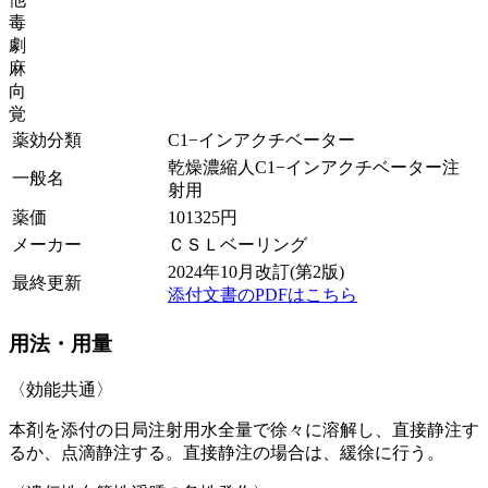
毒
劇
麻
向
覚
薬効分類
C1−インアクチベーター
乾燥濃縮人C1−インアクチベーター注
一般名
射用
薬価
101325
円
メーカー
ＣＳＬベーリング
2024年10月改訂(第2版)
最終更新
添付文書のPDFはこちら
用法・用量
〈効能共通〉
本剤を添付の日局注射用水全量で徐々に溶解し、直接静注す
るか、点滴静注する。直接静注の場合は、緩徐に行う。