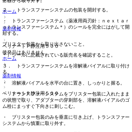
射器から取り外す。
２． トランスファーシステムの包装を開封する。
ホーム
・ トランスファーシステム（薬液用両刃針：ｎｅｘｔａｒ
ｏトランスファーシステム＊）のシールを完全にはがして開
薬剤情報
封する。
ブリスター包装から取り出さないこと。
ベリナートＰ静注用５００
後発品はありません
＊）シールに記載されている販売名を確認すること。
ホーム
３． トランスファーシステムを溶解液バイアルに取り付け
る。
薬剤情報
・ 溶解液バイアルを水平の台に置き、しっかりと握る。
ベリナートＰ静注用５００
・ トランスファーシステムをブリスター包装に入れたまま
の状態で取り、アダプターの穿刺部を、溶解液バイアルのゴ
ム栓にまっすぐ下向きに刺しこむ。
・ ブリスター包装のみを垂直に引き上げ、トランスファー
システムから慎重に取り外す。