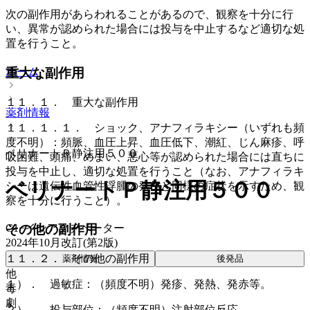
次の副作用があらわれることがあるので、観察を十分に行
い、異常が認められた場合には投与を中止するなど適切な処
置を行うこと。
ホーム
重大な副作用
１１．１． 重大な副作用
薬剤情報
１１．１．１． ショック、アナフィラキシー（いずれも頻
度不明）：頻脈、血圧上昇、血圧低下、潮紅、じん麻疹、呼
ベリナートＰ静注用５００
吸困難、頭痛、めまい、悪心等が認められた場合には直ちに
投与を中止し、適切な処置を行うこと（なお、アナフィラキ
ベリナートＰ静注用５００
シーは遺伝性血管性浮腫の発作と同様の症状を示すため、観
察を十分に行うこと）。
C1−インアクチベーター
その他の副作用
2024年10月改訂(第2版)
１１．２． その他の副作用
薬剤情報
後発品
他
１）． 過敏症：（頻度不明）発疹、発熱、発赤等。
毒
劇
２）． 投与部位：（頻度不明）注射部位反応。