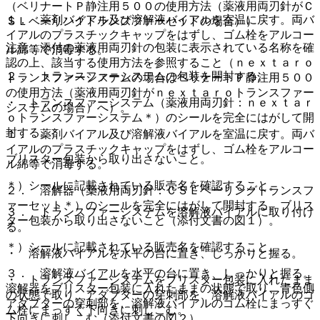
（ベリナートＰ静注用５００の使用方法（薬液用両刃針がＣ
１． 薬剤バイアル及び溶解液バイアルを室温に戻す。両バ
ＳＬベーリングトランスファーセットの場合））
イアルのプラスチックキャップをはずし、ゴム栓をアルコー
注意：添付の薬液用両刃針の包装に表示されている名称を確
ル綿等で消毒する。
認の上、該当する使用方法を参照すること（ｎｅｘｔａｒｏ
２． トランスファーシステムの包装を開封する。
トランスファーシステムの場合はベリナートＰ静注用５００
の使用方法（薬液用両刃針がｎｅｘｔａｒｏトランスファー
・ トランスファーシステム（薬液用両刃針：ｎｅｘｔａｒ
システムの場合）へ）。
ｏトランスファーシステム＊）のシールを完全にはがして開
封する。
１． 薬剤バイアル及び溶解液バイアルを室温に戻す。両バ
イアルのプラスチックキャップをはずし、ゴム栓をアルコー
ブリスター包装から取り出さないこと。
ル綿等で消毒する。
＊）シールに記載されている販売名を確認すること。
２． 溶解器（薬液用両刃針：ＣＳＬベーリングトランスフ
ァーセット＊）のシールを完全にはがして開封する。ブリス
３． トランスファーシステムを溶解液バイアルに取り付け
ター包装から取り出さないこと（添付文書の図１）。
る。
＊）シールに記載されている販売名を確認すること。
・ 溶解液バイアルを水平の台に置き、しっかりと握る。
３． 溶解液バイアルを水平の台に置き、しっかりと握る。
・ トランスファーシステムをブリスター包装に入れたまま
溶解器をブリスター包装に入れたままの状態で取り、青色側
の状態で取り、アダプターの穿刺部を、溶解液バイアルのゴ
アダプターの穿刺部を、溶解液バイアルのゴム栓にまっすぐ
ム栓にまっすぐ下向きに刺しこむ。
下向きに刺しこむ（添付文書の図２）。