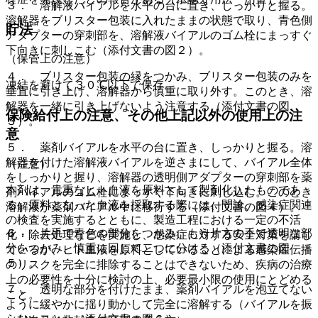
３． 溶解液バイアルを水平の台に置き、しっかりと握る。
溶解器をブリスター包装に入れたままの状態で取り、青色側
貯法
アダプターの穿刺部を、溶解液バイアルのゴム栓にまっすぐ
下向きに刺しこむ（添付文書の図２）。
（保管上の注意）
４． ブリスター包装の縁をつかみ、ブリスター包装のみを
凍結を避けて３０℃以下で保存。
垂直に引き上げ、溶解器から慎重に取り外す。このとき、溶
解器を一緒に引き上げないよう注意する（添付文書の図
保険給付上の注意、その他上記以外の使用上の注
３）。
意
５． 薬剤バイアルを水平の台に置き、しっかりと握る。溶
解器を付けた溶解液バイアルを逆さまにして、バイアル全体
（注意）
をしっかりと握り、溶解器の透明側アダプターの穿刺部を薬
本剤は、貴重なヒト血液を原料として製剤化したものであ
剤バイアルのゴム栓にまっすぐ下向きに刺し込む。このとき
る。原料となった血液を採取する際には、問診、感染症関連
溶解液が薬剤バイアル中に移行する（添付文書の図４）。
の検査を実施するとともに、製造工程における一定の不活
６． 片手で青色の部分をつかみ、もう片方の手で透明な部
化・除去処理などを実施し、感染症に対する安全対策を講じ
分をつかみ、慎重に回して二つに分ける（添付文書の図
ているが、ヒト血液を原料としていることによる感染症伝播
５）。
のリスクを完全に排除することはできないため、疾病の治療
上の必要性を十分に検討の上、必要最小限の使用にとどめる
７． 透明な部分を付けたまま、薬剤バイアルを泡立てない
こと。
ように緩やかに揺り動かして完全に溶解する（バイアルを振