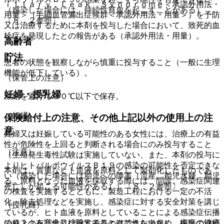
ｉｌｌａｒｙ Ｌｅａｋ Ｓｙｎｄｒｏｍｅ＜承認外用法・
（感染した場合には、持続性貧血を起こすことがある）
用量＞（毛細血管漏出症候群＜承認外用法・用量＞）を予防
〔８．２参照〕。
又は治療するために本剤を投与した場合において、致死的血
栓症を発現したとの報告がある（承認外用法・用量）。
高齢者
貯法
患者の状態を観察しながら慎重に投与すること（一般に生理
機能が低下している）。
（保管上の注意）
妊婦・授乳婦
凍結を避けて３０℃以下で保存。
（妊婦）
保険給付上の注意、その他上記以外の使用上の注
意
妊婦又は妊娠している可能性のある女性には、治療上の有益
性が危険性を上回ると判断される場合にのみ投与すること
（注意）
（生殖発生毒性試験は実施していない、また、本剤の投与に
よりヒトパルボウイルスＢ１９の感染の可能性を否定できな
本剤は、貴重なヒト血液を原料として製剤化したものであ
い（感染した場合には胎児への障害（流産、胎児水腫、胎児
る。原料となった血液を採取する際には、問診、感染症関連
死亡）が起こる可能性がある））〔８．２参照〕。
の検査を実施するとともに、製造工程における一定の不活
化・除去処理などを実施し、感染症に対する安全対策を講じ
（授乳婦）
ているが、ヒト血液を原料としていることによる感染症伝播
のリスクを完全に排除することはできないため、疾病の治療
治療上の有益性及び母乳栄養の有益性を考慮し、授乳の継続