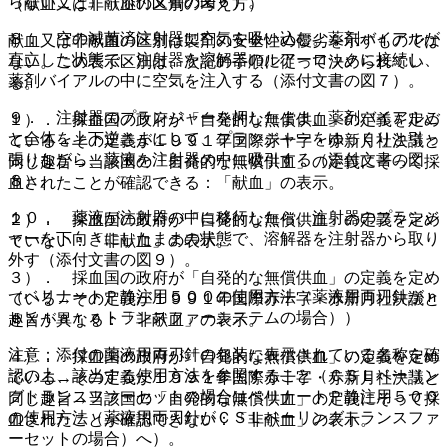
らないこと）（添付文書の図６）。
（献血又は非献血の区別の考え方）
８． 空の滅菌済注射器に空気を吸い込む。薬剤バイアルが
献血又は非献血の区別は製剤の安全性の優劣を示すものでは
直立した状態で、注射器を溶解器のルアーロックに接続し、
ない。この表示区別は、次記の手順に従って決められてい
薬剤バイアルの中に空気を注入する（添付文書の図７）。
る。
９． 注射器のプランジャーを押したまま、薬剤バイアルご
１）． 採血国の政府が「自発的な無償供血」の定義を定め
と全体を上下逆さまにして、プランジャーをゆっくりと引っ
ている→その定義が１９９１年国際赤十字・赤新月社決議と
張りながら、薬液を注射器の中に吸引する（添付文書の図
同じ趣旨→当該国の「自発的な無償供血」の定義にそって採
８）。
血されたことが確認できる：「献血」の表示。
１０． 薬液が注射器の中に移行したら、注射器のプランジ
２）． 採血国の政府が「自発的な無償供血」の定義を定め
ャーを下向きにしたままの状態で、溶解器を注射器から取り
ていない：「非献血」の表示。
外す（添付文書の図９）。
３）． 採血国の政府が「自発的な無償供血」の定義を定め
（ベリナートＰ静注用５００の使用方法（薬液用両刃針がｎ
ている→その定義が１９９１年国際赤十字・赤新月社決議と
ｅｘｔａｒｏトランスファーシステムの場合））
趣旨が異なる：「非献血」の表示。
注意：添付の薬液用両刃針の包装に表示されている名称を確
４）． 採血国の政府が「自発的な無償供血」の定義を定め
認の上、該当する使用方法を参照すること（ＣＳＬベーリン
ている→その定義が１９９１年国際赤十字・赤新月社決議と
グトランスファーセットの場合はベリナートＰ静注用５００
同じ趣旨→当該国の「自発的な無償供血」の定義にそって採
の使用方法（薬液用両刃針がＣＳＬベーリングトランスファ
血されたことが確認できない：「非献血」の表示。
ーセットの場合）へ）。