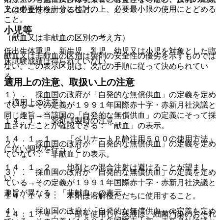
上の必要性を十分に検討の上、必要最小限の使用にとどめる
又は中止を検討すること。
こと。
小児等
（献血又は非献血の区別の考え方）
低出生体重児、新生児、乳児、幼児又は小児を対象とした臨
献血又は非献血の区別は製剤の安全性の優劣を示すものでは
床試験成績は得られていない。
ない。この表示区別は、次記の手順に従って決められてい
る。
適用上の注意、取扱い上の注意
１）． 採血国の政府が「自発的な無償供血」の定義を定め
（適用上の注意）
ている→その定義が１９９１年国際赤十字・赤新月社決議と
同じ趣旨→当該国の「自発的な無償供血」の定義にそって採
１４．１． 薬剤調製時の注意
血されたことが確認できる：「献血」の表示。
１４．１．１． 「ベリナートＰ静注用５００の使用方法」
２）． 採血国の政府が「自発的な無償供血」の定義を定め
に従い調製を行うこと。
ていない：「非献血」の表示。
１４．１．２． 他剤との混合注射は避けることが望まし
３）． 採血国の政府が「自発的な無償供血」の定義を定め
い。
ている→その定義が１９９１年国際赤十字・赤新月社決議と
趣旨が異なる：「非献血」の表示。
１４．１．３． 本剤は溶解後ただちに使用すること。
４）． 採血国の政府が「自発的な無償供血」の定義を定め
１４．１．４． 一部を使用した残液は、細菌汚染のおそれ