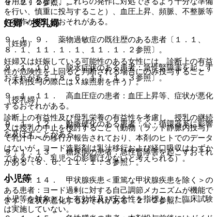
を用意するなど、これらの発作に対処できるよう十分な準備
９．２．２参照〕。
を行い、慎重に投与すること）、血圧上昇、頻脈、不整脈等
の発作が起こるおそれがある。
妊婦・授乳婦
９．１．９． 薬物過敏症の既往歴のある患者〔１．１、
（妊婦）
８．１、１１．１．１、１１．１．２参照〕。
妊婦又は妊娠している可能性のある女性には、診断上の有益
９．１．１０． 脱水症状のある患者：急性腎障害を起こす
性が危険性を上回ると判断される場合にのみ投与すること
おそれがある〔８．６、１１．１．３参照〕。
（本剤投与の際にはＸ線照射を伴う）。
９．１．１１． 高血圧症の患者：血圧上昇等、症状が悪化
（授乳婦）
するおそれがある。
診断上の有益性及び母乳栄養の有益性を考慮し、授乳の継続
９．１．１２． 動脈硬化のある患者：心・循環器系に影響
又は授乳の中止を検討すること（動物（ラット静脈内投与）
を及ぼすことがある。
で乳汁中への移行が報告されており、本剤のヒトでのデータ
はないが、ヨード造影剤は乳汁移行および経口吸収はわずか
９．１．１３． 糖尿病の患者：急性腎障害を起こすおそれ
であるため、乳児への影響は少ないと考えられる）。
がある〔８．６、１１．１．３参照〕。
小児等
９．１．１４． 甲状腺疾患＜重篤な甲状腺疾患を除く＞の
ある患者：ヨード過剰に対する自己調節メカニズムが機能で
小児等を対象とした有効性及び安全性を指標とした臨床試験
きず、症状が悪化するおそれがある〔２．２参照〕。
は実施していない。