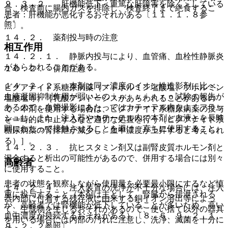
９．３．２． 肝機能低下＜重篤な肝障害を除く＞している
合、検査前に腸内ガスを排除し、検査終了まで絶食するこ
患者：肝機能が悪化するおそれがある〔１１．１．８参
と。
照〕。
１４．２． 薬剤投与時の注意
相互作用
１４．２．１． 静脈内投与により、血管痛、血栓性静脈炎
があらわれることがある。
１０．２． 併用注意：
１４．２．２． 本剤は同一濃度のイオン性造影剤に比べ、
ビグアナイド系糖尿病薬（メトホルミン塩酸塩、ブホルミン
血液凝固抑制作用が弱いとのｉｎ ｖｉｔｒｏ試験の報告が
塩酸塩等）［乳酸アシドーシスがあらわれることがあるの
あるので、血管撮影にあたってはカテーテル内をよくフラッ
で、本剤を使用する場合は、ビグアナイド系糖尿病薬の投与
シュし、また、注入器やカテーテル内で本剤と血液とを長時
を一時的に中止するなど適切な処置を行う（ビグアナイド系
間にわたって接触させることを避け、直ちに使用すること。
糖尿病薬の腎排泄が減少し、血中濃度が上昇すると考えられ
る）］。
１４．２．３． 抗ヒスタミン剤又は副腎皮質ホルモン剤と
混合すると析出の可能性があるので、併用する場合には別々
高齢者
に使用すること。
患者の状態を観察しながら使用量を必要最小限にするなど慎
１４．２．４． 注入装置の洗浄が不十分な場合には、注入
重に投与すること（本剤は主として、腎臓から排泄される
器内部に付着する残存液に由来する銅イオン溶出等によっ
が、高齢者では腎機能が低下していることが多いため、高い
て、生成物を生じるおそれがあるので、使い捨て以外の器具
血中濃度が持続するおそれがある）〔８．６、９．２．１、
を用いる場合には内部の汚れに注意し、洗浄、滅菌を十分に
９．２．２参照〕。