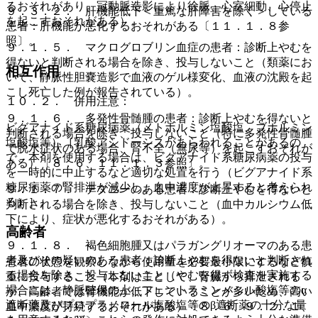
るおそれがあり、冠動脈造影により徐脈、心室細動、心停止
９．３．２． 肝機能低下＜重篤な肝障害を除く＞している
を起こすおそれがある）。
患者：肝機能が悪化するおそれがある〔１１．１．８参
照〕。
９．１．５． マクログロブリン血症の患者：診断上やむを
得ないと判断される場合を除き、投与しないこと（類薬にお
相互作用
いて、静脈性胆嚢造影で血液のゲル様変化、血液の沈殿を起
こし死亡した例が報告されている）。
１０．２． 併用注意：
９．１．６． 多発性骨髄腫の患者：診断上やむを得ないと
ビグアナイド系糖尿病薬（メトホルミン塩酸塩、ブホルミン
判断される場合を除き、投与しないこと（特に多発性骨髄腫
塩酸塩等）［乳酸アシドーシスがあらわれることがあるの
で脱水症状のある場合、腎不全（無尿等）を起こすおそれが
で、本剤を使用する場合は、ビグアナイド系糖尿病薬の投与
ある）〔８．６、１１．１．３参照〕。
を一時的に中止するなど適切な処置を行う（ビグアナイド系
糖尿病薬の腎排泄が減少し、血中濃度が上昇すると考えられ
９．１．７． テタニーのある患者：診断上やむを得ないと
る）］。
判断される場合を除き、投与しないこと（血中カルシウム低
下により、症状が悪化するおそれがある）。
高齢者
９．１．８． 褐色細胞腫又はパラガングリオーマのある患
者及びその疑いのある患者：診断上やむを得ないと判断され
患者の状態を観察しながら使用量を必要最小限にするなど慎
る場合を除き、投与しないこと（やむを得ず検査を実施する
重に投与すること（本剤は主として、腎臓から排泄される
場合には、静脈確保の上、フェントラミンメシル酸塩等のα
が、高齢者では腎機能が低下していることが多いため、高い
遮断薬及びプロプラノロール塩酸塩等のβ遮断薬の十分な量
血中濃度が持続するおそれがある）〔８．６、９．２．１、