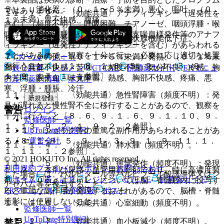
５）． 消化器：（０．１〜５％未満）悪心、嘔吐、（０．
ではありません。
１１．１．２． 〈効能共通〉アナフィラキシー（遅発性を
１％未満）胃不快感、腹痛。
含む）（頻度不明）：呼吸困難、チアノーゼ、咽頭浮腫・喉
頭浮腫、眼瞼浮腫、顔面浮腫、気管支喘息様発作等のアナフ
６）． 内分泌系：（頻度不明）甲状腺機能低下症。
ィラキシー（遅発性アナフィラキシーを含む）があらわれる
ことがあるので、観察を十分に行い、必要に応じ適切な処置
ホーム
ノート
７）． その他：（０．１〜５％未満）発熱、（０．１％未
を行うこと〔１．１、８．１−８．５、９．１．３、９．
満）心窩部不快感、苦味、（頻度不明）気分不良、冷感、胸
表・計算
レジメン
CTCAE
抗菌薬ガイド
ERマニュ
１．９、１７．１．１参照〕。
内苦悶、眼充血、味覚障害、熱感、胸部不快感、疼痛、悪
アル
薬剤情報
ポスト
寒、浮腫・腫脹、冷汗。
１１．１．３． 〈効能共通〉急性腎障害（頻度不明）：発
新規登録
見が遅れると慢性腎不全に移行することがあるので、観察を
警告
ログイン
十分に行うこと〔８．６、９．１．６、９．１．１０、９．
監修医師一覧
１．１３、９．２．１、９．２．２参照〕。
UpToDate特別割引
１．１． ショック等の重篤な副作用があらわれることがあ
運営会社
る〔８．１−８．５、９．１．３、９．１．９、１１．１．
１１．１．４． 〈効能共通〉肺水腫（頻度不明）。
１、１１．１．２参照〕。
© 2021 HOKUTO Inc. All rights reserved.
１１．１．５． 〈効能共通〉痙攣発作（頻度不明）：発現
利用規約
プライバシーポリシー
お問い合わせ
１．２． 本剤は尿路・血管用造影剤であり、特に高濃度製
した場合には、バルビタール等バルビツール酸誘導体又はジ
ホーム
表・計算
レジメン
CTCAE
抗菌薬ガイド
剤（３７０ｍｇＩ／ｍＬ）については脳・脊髄腔内に投与す
アゼパム等を投与すること。
ERマニュアル
薬剤情報
ポスト
ると重篤な副作用が発現するおそれがあるので、脳槽・脊髄
造影には使用しないこと。
１１．１．６． 〈効能共通〉心室細動（頻度不明）。
監修医師一覧
UpToDate特別割引
１１．１．７． 〈効能共通〉血小板減少（頻度不明）。
禁忌