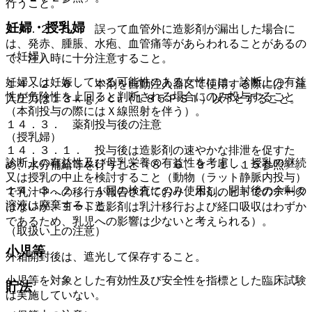
行うこと。
妊婦・授乳婦
１４．２．５． 誤って血管外に造影剤が漏出した場合に
は、発赤、腫脹、水疱、血管痛等があらわれることがあるの
（妊婦）
で、注入時に十分注意すること。
妊婦又は妊娠している可能性のある女性には、診断上の有益
１４．２．６． 本剤を自動注入器にて使用する際には、注
性が危険性を上回ると判断される場合にのみ投与すること
入圧力は１３ｋｇ／ｃu（１８５ＰＳＩ）以下とすること。
（本剤投与の際にはＸ線照射を伴う）。
１４．３． 薬剤投与後の注意
（授乳婦）
１４．３．１． 投与後は造影剤の速やかな排泄を促すた
診断上の有益性及び母乳栄養の有益性を考慮し、授乳の継続
め、水分補給等を行うこと〔８．６、９．１．１５参照〕。
又は授乳の中止を検討すること（動物（ラット静脈内投与）
１４．３．２． １回の検査にのみ使用し、開封後の余剰の
で乳汁中への移行が報告されており、本剤のヒトでのデータ
溶液は廃棄すること。
はないが、ヨード造影剤は乳汁移行および経口吸収はわずか
であるため、乳児への影響は少ないと考えられる）。
（取扱い上の注意）
小児等
外箱開封後は、遮光して保存すること。
小児等を対象とした有効性及び安全性を指標とした臨床試験
貯法
は実施していない。