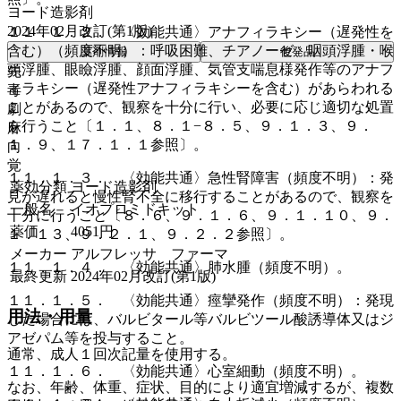
ヨード造影剤
2024年02月改訂(第1版)
１１．１．２． 〈効能共通〉アナフィラキシー（遅発性を
含む）（頻度不明）：呼吸困難、チアノーゼ、咽頭浮腫・喉
薬剤情報
後発品
頭浮腫、眼瞼浮腫、顔面浮腫、気管支喘息様発作等のアナフ
先
ィラキシー（遅発性アナフィラキシーを含む）があらわれる
毒
ことがあるので、観察を十分に行い、必要に応じ適切な処置
劇
を行うこと〔１．１、８．１−８．５、９．１．３、９．
麻
１．９、１７．１．１参照〕。
向
覚
１１．１．３． 〈効能共通〉急性腎障害（頻度不明）：発
薬効分類
ヨード造影剤
見が遅れると慢性腎不全に移行することがあるので、観察を
一般名
イオプロミドキット
十分に行うこと〔８．６、９．１．６、９．１．１０、９．
薬価
4051
円
１．１３、９．２．１、９．２．２参照〕。
メーカー
アルフレッサ ファーマ
１１．１．４． 〈効能共通〉肺水腫（頻度不明）。
最終更新
2024年02月改訂(第1版)
１１．１．５． 〈効能共通〉痙攣発作（頻度不明）：発現
用法・用量
した場合には、バルビタール等バルビツール酸誘導体又はジ
アゼパム等を投与すること。
通常、成人１回次記量を使用する。
１１．１．６． 〈効能共通〉心室細動（頻度不明）。
なお、年齢、体重、症状、目的により適宜増減するが、複数