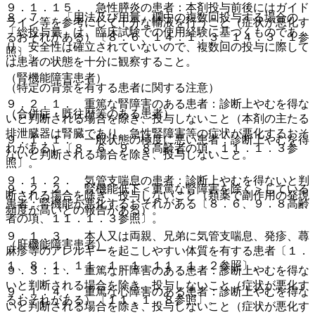
９．１．１５． 急性膵炎の患者：本剤投与前後にはガイド
８．７． 「用法及び用量」欄中の複数回投与する場合の
ライン等を参考にして十分な輸液を行うこと（症状が悪化す
「総投与量」は、臨床試験での使用経験に基づくものであ
るおそれがある）〔８．６、１４．１．３、１４．３．１参
り、安全性は確立されていないので、複数回の投与に際して
照〕。
は患者の状態を十分に観察すること。
（腎機能障害患者）
（特定の背景を有する患者に関する注意）
９．２．１． 重篤な腎障害のある患者：診断上やむを得な
（合併症・既往歴等のある患者）
いと判断される場合を除き、投与しないこと（本剤の主たる
排泄臓器は腎臓であり、急性腎障害等の症状が悪化するおそ
９．１．１． 一般状態の極度に悪い患者：診断上やむを得
れがある）〔８．６、９．８高齢者の項、１１．１．３参
ないと判断される場合を除き、投与しないこと。
照〕。
９．１．２． 気管支喘息の患者：診断上やむを得ないと判
９．２．２． 腎機能低下＜重篤な腎障害を除く＞している
断される場合を除き、投与しないこと（類薬で副作用の発現
患者：腎機能が悪化するおそれがある〔８．６、９．８高齢
頻度が高いとの報告がある）。
者の項、１１．１．３参照〕。
９．１．３． 本人又は両親、兄弟に気管支喘息、発疹、蕁
（肝機能障害患者）
麻疹等のアレルギーを起こしやすい体質を有する患者〔１．
１、８．１、１１．１．１、１１．１．２参照〕。
９．３．１． 重篤な肝障害のある患者：診断上やむを得な
いと判断される場合を除き、投与しないこと（症状が悪化す
９．１．４． 重篤な心障害のある患者：診断上やむを得な
るおそれがある）〔１１．１．８参照〕。
いと判断される場合を除き、投与しないこと（症状が悪化す