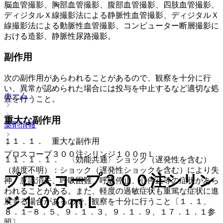
脳血管撮影、胸部血管撮影、腹部血管撮影、四肢血管撮影、
ディジタルＸ線撮影法による静脈性血管撮影、ディジタルＸ
線撮影法による動脈性血管撮影、コンピューター断層撮影に
おける造影、静脈性尿路撮影。
副作用
次の副作用があらわれることがあるので、観察を十分に行
い、異常が認められた場合には投与を中止するなど適切な処
ホーム
置を行うこと。
重大な副作用
薬剤情報
１１．１． 重大な副作用
プロスコープ３００注シリンジ１００ｍＬ
１１．１．１． 〈効能共通〉ショック（遅発性を含む）
（頻度不明）：ショック（遅発性ショックを含む）により失
プロスコープ３００注シリン
神、意識消失、呼吸困難、呼吸停止、心停止等の症状があら
われることがある。また、軽度の過敏症状も重篤な症状に進
ジ１００ｍＬ
展する場合があるので、観察を十分に行うこと〔１．１、
８．１−８．５、９．１．３、９．１．９、１７．１．１参
照〕。