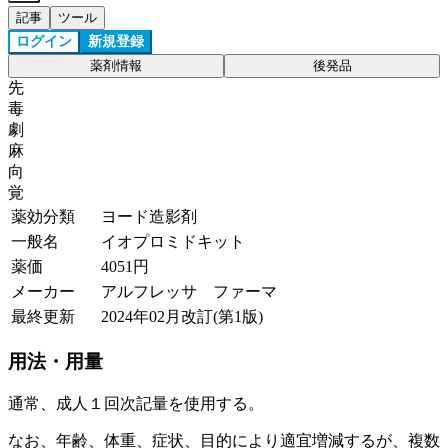
記事
ツール
ログイン
新規登録
薬剤情報
後発品
先
毒
劇
麻
向
覚
薬効分類
ヨード造影剤
一般名
イオプロミドキット
薬価
4051
円
メーカー
アルフレッサ ファーマ
最終更新
2024年02月改訂(第1版)
用法・用量
通常、成人１回次記量を使用する。
なお、年齢、体重、症状、目的により適宜増減するが、複数