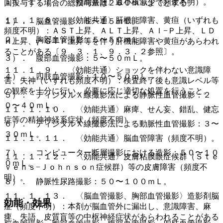
１１．１．７． 〈効能共通〉血小板減少（頻度不明）。
回投与する場合の総投与量は２６０ｍＬまでとする。
１１．１．８． 〈効能共通〉肝機能障害、黄疸（いずれも
１）． 脳血管撮影：５〜１５ｍＬ。
頻度不明）：ＡＳＴ上昇、ＡＬＴ上昇、Ａｌ−Ｐ上昇、ＬＤ
２）． 胸部血管撮影：５〜５０ｍＬ。
Ｈ上昇、γ−ＧＴＰ上昇等を伴う肝機能障害や黄疸があらわれ
ることがある〔９．３．１、９．３．２参照〕。
３）． 腹部血管撮影：５〜５０ｍＬ。
１１．１．９． 〈効能共通〉ショックを伴わない意識障
４）． 四肢血管撮影：１０〜５０ｍＬ。
害、失神（いずれも頻度不明）：検査終了後も意識レベル等
の観察を十分に行い、必要に応じ適切な処置を行うこと。
５）． ディジタルＸ線撮影法による静脈性血管撮影：２
０〜４０ｍＬ。
１１．１．１０． 〈効能共通〉麻痺、せん妄、錯乱、健忘
症等の精神神経系症状（頻度不明）。
６）． ディジタルＸ線撮影法による動脈性血管撮影：３〜
３０ｍＬ。
１１．１．１１． 〈効能共通〉脳血管障害（頻度不明）。
７）． コンピューター断層撮影における造影：５０〜１０
１１．１．１２． 〈効能共通〉皮膚粘膜眼症候群（Ｓｔｅ
０ｍＬ。
ｖｅｎｓ−Ｊｏｈｎｓｏｎ症候群）等の皮膚障害（頻度不
明）。
８）． 静脈性尿路撮影：５０〜１００ｍＬ。
１１．１．１３． 〈脳血管撮影、胸部血管撮影〉造影剤脳
効能・効果
症（頻度不明）：本剤が脳血管外に漏出し、意識障害、麻
痺、失語、皮質盲等の中枢神経症状があらわれることがある