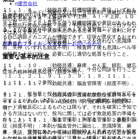
運営会社
１１．１．８． 〈効能共通〉肝機能障害、黄疸（いずれも
２．１． ヨードに過敏症又はヨード造影剤に過敏症の既往
© 2021 HOKUTO Inc. All rights reserved.
頻度不明）：ＡＳＴ上昇、ＡＬＴ上昇、Ａｌ−Ｐ上昇、ＬＤ
歴のある患者〔８．１参照〕。
Ｈ上昇、γ−ＧＴＰ上昇等を伴う肝機能障害や黄疸があらわれ
※本製品は疾病の診断・治療・予防を目的としたプログラム
ることがある〔９．３．１、９．３．２参照〕。
２．２． 重篤な甲状腺疾患のある患者［ヨード過剰に対す
ではありません。
る自己調節メカニズムが機能できず、症状が悪化するおそれ
１１．１．９． 〈効能共通〉ショックを伴わない意識障
がある］〔９．１．１４参照〕。
利用規約
プライバシーポリシー
お問い合わせ
害、失神（いずれも頻度不明）：検査終了後も意識レベル等
の観察を十分に行い、必要に応じ適切な処置を行うこと。
重要な基本的注意
１１．１．１０． 〈効能共通〉麻痺、せん妄、錯乱、健忘
８．１． ショック等の発現に備え、十分な問診を行うこと
症等の精神神経系症状（頻度不明）。
〔１．１、２．１、９．１．３、９．１．９、１１．１．
１、１１．１．２参照〕。
１１．１．１１． 〈効能共通〉脳血管障害（頻度不明）。
８．２． 投与量と投与方法の如何にかかわらず過敏反応を
１１．１．１２． 〈効能共通〉皮膚粘膜眼症候群（Ｓｔｅ
示すことがある（本剤によるショック等の重篤な副作用は、
ｖｅｎｓ−Ｊｏｈｎｓｏｎ症候群）等の皮膚障害（頻度不
ヨード過敏反応によるものとは限らず、それを確実に予知で
明）。
きる方法はないので、投与に際しては必ず救急処置の準備を
１１．１．１３． 〈脳血管撮影、胸部血管撮影〉造影剤脳
行うこと）〔１．１、１１．１．１、１１．１．２参照〕。
症（頻度不明）：本剤が脳血管外に漏出し、意識障害、麻
８．３． 投与にあたっては、開始時より患者の状態を観察
痺、失語、皮質盲等の中枢神経症状があらわれることがある
しながら、過敏反応の発現に注意し、慎重に投与すること
ので投与量は必要最小限とし、異常が認められた場合には適