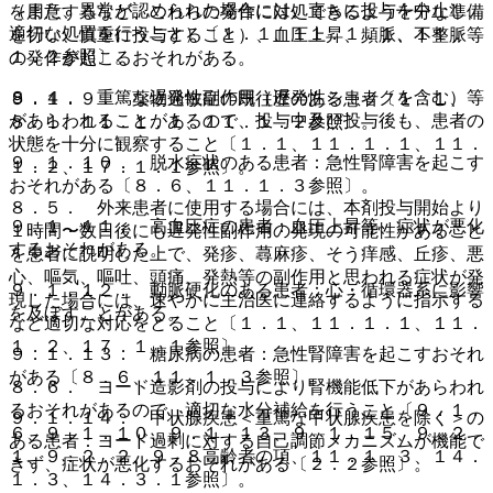
（また、異常が認められた場合には、直ちに投与を中止し、
を用意するなど、これらの発作に対処できるよう十分な準備
適切な処置を行うこと）〔１．１、１１．１．１、１１．
を行い、慎重に投与すること）、血圧上昇、頻脈、不整脈等
１．２参照〕。
の発作が起こるおそれがある。
８．４． 重篤な遅発性副作用（遅発性ショックを含む）等
９．１．９． 薬物過敏症の既往歴のある患者〔１．１、
があらわれることがあるので、投与中及び投与後も、患者の
８．１、１１．１．１、１１．１．２参照〕。
状態を十分に観察すること〔１．１、１１．１．１、１１．
９．１．１０． 脱水症状のある患者：急性腎障害を起こす
１．２、１７．１．１参照〕。
おそれがある〔８．６、１１．１．３参照〕。
８．５． 外来患者に使用する場合には、本剤投与開始より
９．１．１１． 高血圧症の患者：血圧上昇等、症状が悪化
１時間〜数日後にも遅発性副作用の発現の可能性があること
するおそれがある。
を患者に説明した上で、発疹、蕁麻疹、そう痒感、丘疹、悪
心、嘔気、嘔吐、頭痛、発熱等の副作用と思われる症状が発
９．１．１２． 動脈硬化のある患者：心・循環器系に影響
現した場合には、速やかに主治医に連絡するように指示する
を及ぼすことがある。
など適切な対応をとること〔１．１、１１．１．１、１１．
１．２、１７．１．１参照〕。
９．１．１３． 糖尿病の患者：急性腎障害を起こすおそれ
がある〔８．６、１１．１．３参照〕。
８．６． ヨード造影剤の投与により腎機能低下があらわれ
るおそれがあるので、適切な水分補給を行うこと〔９．１．
９．１．１４． 甲状腺疾患＜重篤な甲状腺疾患を除く＞の
６、９．１．１０、９．１．１３、９．１．１５、９．２．
ある患者：ヨード過剰に対する自己調節メカニズムが機能で
１、９．２．２、９．８高齢者の項、１１．１．３、１４．
きず、症状が悪化するおそれがある〔２．２参照〕。
１．３、１４．３．１参照〕。