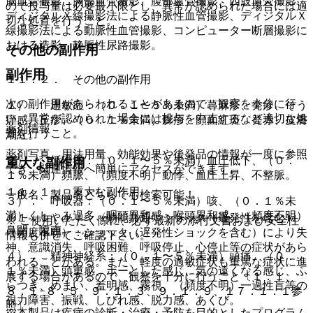
脳血管撮影、胸部血管撮影、腹部血管撮影、四肢血管撮影、
ので投与量は必要最小限とし、異常が認められた場合には適
ディジタルＸ線撮影法による静脈性血管撮影、ディジタルＸ
切な処置を行うこと。
線撮影法による動脈性血管撮影、コンピューター断層撮影に
おける造影、静脈性尿路撮影。
その他の副作用
副作用
１１．２． その他の副作用
次の副作用があらわれることがあるので、観察を十分に行
１）． 過敏症：（０．１〜５％未満）蕁麻疹、発疹、そう
い、異常が認められた場合には投与を中止するなど適切な処
痒感、丘疹、（０．１％未満）膨疹、顔面紅斑、発赤、皮膚
薬剤情報
置を行うこと。
潮紅。
薬剤写真、用法用量、効能効果や後発品の情報が一度に参照
２）． 循環器：（０．１〜５％未満）血圧低下、（０．
重大な副作用
でき、関連情報へ簡単にアクセスができます。
１％未満）頻脈、（頻度不明）動悸、血圧上昇、不整脈。
１１．１． 重大な副作用
一般名、製品名どちらでも検索可能！
３）． 呼吸器：（０．１〜５％未満）咳、（０．１％未
満）くしゃみ過多、咽頭異和感・喉頭異和感、（頻度不明）
１１．１．１． 〈効能共通〉ショック（遅発性を含む）
※ ご使用いただく際に、必ず最新の添付文書および安全性
鼻閉、嗄声。
（頻度不明）：ショック（遅発性ショックを含む）により失
情報も併せてご確認下さい。
神、意識消失、呼吸困難、呼吸停止、心停止等の症状があら
４）． 精神神経系：（０．１〜５％未満）頭痛、（０．
われることがある。また、軽度の過敏症状も重篤な症状に進
１％未満）頭重感、ボーとした感じ、気の遠くなる感じ、ふ
展する場合があるので、観察を十分に行うこと〔１．１、
らつき、めまい、羞明感、霧視、（頻度不明）一過性盲等の
８．１−８．５、９．１．３、９．１．９、１７．１．１参
視力障害、振戦、しびれ感、脱力感、あくび。
照〕。
※本製品は疾病の診断・治療・予防を目的としたプログラム