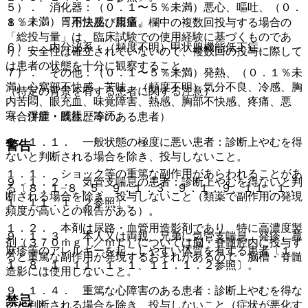
５）． 消化器：（０．１〜５％未満）悪心、嘔吐、（０．
１％未満）胃不快感、腹痛。
８．７． 「用法及び用量」欄中の複数回投与する場合の
「総投与量」は、臨床試験での使用経験に基づくものであ
６）． 内分泌系：（頻度不明）甲状腺機能低下症。
り、安全性は確立されていないので、複数回の投与に際して
は患者の状態を十分に観察すること。
７）． その他：（０．１〜５％未満）発熱、（０．１％未
満）心窩部不快感、苦味、（頻度不明）気分不良、冷感、胸
（特定の背景を有する患者に関する注意）
内苦悶、眼充血、味覚障害、熱感、胸部不快感、疼痛、悪
寒、浮腫・腫脹、冷汗。
（合併症・既往歴等のある患者）
９．１．１． 一般状態の極度に悪い患者：診断上やむを得
警告
ないと判断される場合を除き、投与しないこと。
１．１． ショック等の重篤な副作用があらわれることがあ
９．１．２． 気管支喘息の患者：診断上やむを得ないと判
る〔８．１−８．５、９．１．３、９．１．９、１１．１．
断される場合を除き、投与しないこと（類薬で副作用の発現
１、１１．１．２参照〕。
頻度が高いとの報告がある）。
１．２． 本剤は尿路・血管用造影剤であり、特に高濃度製
９．１．３． 本人又は両親、兄弟に気管支喘息、発疹、蕁
剤（３７０ｍｇＩ／ｍＬ）については脳・脊髄腔内に投与す
麻疹等のアレルギーを起こしやすい体質を有する患者〔１．
ると重篤な副作用が発現するおそれがあるので、脳槽・脊髄
１、８．１、１１．１．１、１１．１．２参照〕。
造影には使用しないこと。
９．１．４． 重篤な心障害のある患者：診断上やむを得な
禁忌
いと判断される場合を除き、投与しないこと（症状が悪化す