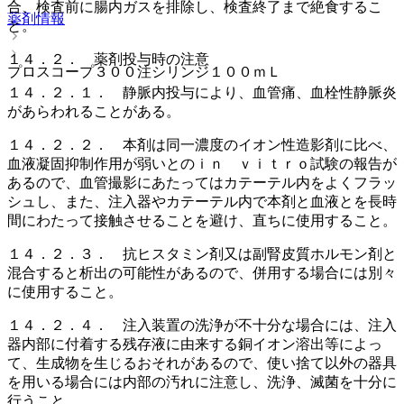
合、検査前に腸内ガスを排除し、検査終了まで絶食するこ
薬剤情報
と。
１４．２． 薬剤投与時の注意
プロスコープ３００注シリンジ１００ｍＬ
１４．２．１． 静脈内投与により、血管痛、血栓性静脈炎
があらわれることがある。
１４．２．２． 本剤は同一濃度のイオン性造影剤に比べ、
血液凝固抑制作用が弱いとのｉｎ ｖｉｔｒｏ試験の報告が
あるので、血管撮影にあたってはカテーテル内をよくフラッ
シュし、また、注入器やカテーテル内で本剤と血液とを長時
間にわたって接触させることを避け、直ちに使用すること。
１４．２．３． 抗ヒスタミン剤又は副腎皮質ホルモン剤と
混合すると析出の可能性があるので、併用する場合には別々
に使用すること。
１４．２．４． 注入装置の洗浄が不十分な場合には、注入
器内部に付着する残存液に由来する銅イオン溶出等によっ
て、生成物を生じるおそれがあるので、使い捨て以外の器具
を用いる場合には内部の汚れに注意し、洗浄、滅菌を十分に
行うこと。