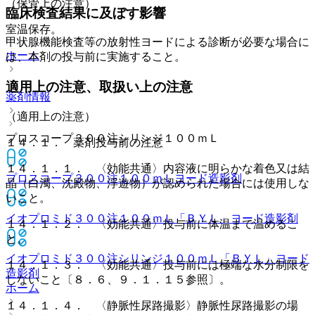
（保管上の注意）
臨床検査結果に及ぼす影響
室温保存。
甲状腺機能検査等の放射性ヨードによる診断が必要な場合に
ホーム
は、本剤の投与前に実施すること。
適用上の注意、取扱い上の注意
薬剤情報
（適用上の注意）
プロスコープ３００注シリンジ１００ｍＬ
１４．１． 薬剤投与前の注意
１４．１．１． 〈効能共通〉内容液に明らかな着色又は結
プロスコープ３００注１００ｍＬ
ヨード造影剤
晶（白濁、沈殿物、浮遊物）が認められた場合には使用しな
いこと。
イオプロミド３００注１００ｍＬ「ＢＹＬ」
ヨード造影剤
１４．１．２． 〈効能共通〉投与前に体温まで温めるこ
と。
イオプロミド３００注シリンジ１００ｍＬ「ＢＹＬ」
ヨード
１４．１．３． 〈効能共通〉投与前には極端な水分制限を
造影剤
しないこと〔８．６、９．１．１５参照〕。
ホーム
１４．１．４． 〈静脈性尿路撮影〉静脈性尿路撮影の場