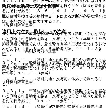
９．１．１５． 急性膵炎の患者：本剤投与前後にはガイド
ライン等を参考にして十分な輸液を行うこと（症状が悪化す
臨床検査結果に及ぼす影響
るおそれがある）〔８．６、１４．１．３、１４．３．１参
照〕。
甲状腺機能検査等の放射性ヨードによる診断が必要な場合に
は、本剤の投与前に実施すること。
（腎機能障害患者）
適用上の注意、取扱い上の注意
９．２．１． 重篤な腎障害のある患者：診断上やむを得な
いと判断される場合を除き、投与しないこと（本剤の主たる
（適用上の注意）
排泄臓器は腎臓であり、急性腎障害等の症状が悪化するおそ
れがある）〔８．６、９．８高齢者の項、１１．１．３参
１４．１． 薬剤投与前の注意
照〕。
１４．１．１． 〈効能共通〉内容液に明らかな着色又は結
９．２．２． 腎機能低下＜重篤な腎障害を除く＞している
晶（白濁、沈殿物、浮遊物）が認められた場合には使用しな
患者：腎機能が悪化するおそれがある〔８．６、９．８高齢
いこと。
者の項、１１．１．３参照〕。
１４．１．２． 〈効能共通〉投与前に体温まで温めるこ
（肝機能障害患者）
と。
９．３．１． 重篤な肝障害のある患者：診断上やむを得な
１４．１．３． 〈効能共通〉投与前には極端な水分制限を
いと判断される場合を除き、投与しないこと（症状が悪化す
しないこと〔８．６、９．１．１５参照〕。
るおそれがある）〔１１．１．８参照〕。
１４．１．４． 〈静脈性尿路撮影〉静脈性尿路撮影の場