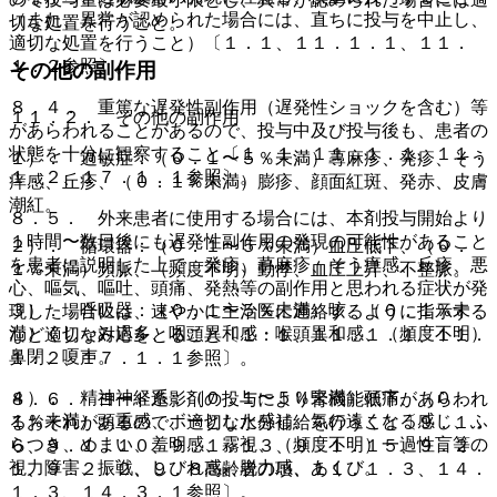
（また、異常が認められた場合には、直ちに投与を中止し、
切な処置を行うこと。
適切な処置を行うこと）〔１．１、１１．１．１、１１．
１．２参照〕。
その他の副作用
８．４． 重篤な遅発性副作用（遅発性ショックを含む）等
１１．２． その他の副作用
があらわれることがあるので、投与中及び投与後も、患者の
状態を十分に観察すること〔１．１、１１．１．１、１１．
１）． 過敏症：（０．１〜５％未満）蕁麻疹、発疹、そう
１．２、１７．１．１参照〕。
痒感、丘疹、（０．１％未満）膨疹、顔面紅斑、発赤、皮膚
潮紅。
８．５． 外来患者に使用する場合には、本剤投与開始より
１時間〜数日後にも遅発性副作用の発現の可能性があること
２）． 循環器：（０．１〜５％未満）血圧低下、（０．
を患者に説明した上で、発疹、蕁麻疹、そう痒感、丘疹、悪
１％未満）頻脈、（頻度不明）動悸、血圧上昇、不整脈。
心、嘔気、嘔吐、頭痛、発熱等の副作用と思われる症状が発
３）． 呼吸器：（０．１〜５％未満）咳、（０．１％未
現した場合には、速やかに主治医に連絡するように指示する
満）くしゃみ過多、咽頭異和感・喉頭異和感、（頻度不明）
など適切な対応をとること〔１．１、１１．１．１、１１．
鼻閉、嗄声。
１．２、１７．１．１参照〕。
４）． 精神神経系：（０．１〜５％未満）頭痛、（０．
８．６． ヨード造影剤の投与により腎機能低下があらわれ
１％未満）頭重感、ボーとした感じ、気の遠くなる感じ、ふ
るおそれがあるので、適切な水分補給を行うこと〔９．１．
らつき、めまい、羞明感、霧視、（頻度不明）一過性盲等の
６、９．１．１０、９．１．１３、９．１．１５、９．２．
視力障害、振戦、しびれ感、脱力感、あくび。
１、９．２．２、９．８高齢者の項、１１．１．３、１４．
１．３、１４．３．１参照〕。