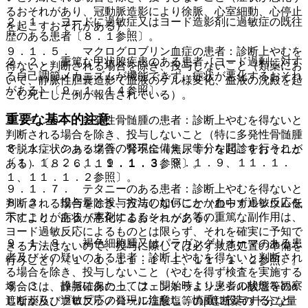
るおそれがあり、冠動脈造影により徐脈、心室細動、心停止
２．１． ヨードに過敏症又はヨード造影剤に過敏症の既往
を起こすおそれがある）。
歴のある患者〔８．１参照〕。
９．１．５． マクログロブリン血症の患者：診断上やむを
２．２． 重篤な甲状腺疾患のある患者［ヨード過剰に対す
得ないと判断される場合を除き、投与しないこと（類薬にお
る自己調節メカニズムが機能できず、症状が悪化するおそれ
いて、静脈性胆嚢造影で血液のゲル様変化、血液の沈殿を起
がある］〔９．１．１４参照〕。
こし死亡した例が報告されている）。
重要な基本的注意
９．１．６． 多発性骨髄腫の患者：診断上やむを得ないと
判断される場合を除き、投与しないこと（特に多発性骨髄腫
８．１． ショック等の発現に備え、十分な問診を行うこと
で脱水症状のある場合、腎不全（無尿等）を起こすおそれが
〔１．１、２．１、９．１．３、９．１．９、１１．１．
ある）〔８．６、１１．１．３参照〕。
１、１１．１．２参照〕。
９．１．７． テタニーのある患者：診断上やむを得ないと
８．２． 投与量と投与方法の如何にかかわらず過敏反応を
判断される場合を除き、投与しないこと（血中カルシウム低
示すことがある（本剤によるショック等の重篤な副作用は、
下により、症状が悪化するおそれがある）。
ヨード過敏反応によるものとは限らず、それを確実に予知で
９．１．８． 褐色細胞腫又はパラガングリオーマのある患
きる方法はないので、投与に際しては必ず救急処置の準備を
者及びその疑いのある患者：診断上やむを得ないと判断され
行うこと）〔１．１、１１．１．１、１１．１．２参照〕。
る場合を除き、投与しないこと（やむを得ず検査を実施する
８．３． 投与にあたっては、開始時より患者の状態を観察
場合には、静脈確保の上、フェントラミンメシル酸塩等のα
しながら、過敏反応の発現に注意し、慎重に投与すること
遮断薬及びプロプラノロール塩酸塩等のβ遮断薬の十分な量