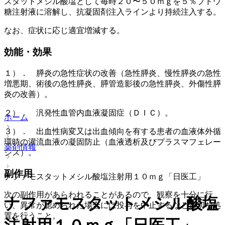
スタットメシル酸塩として毎時２０〜５０ｍｇを５％ブドウ
糖注射液に溶解し、抗凝固剤注入ラインより持続注入する。
なお、症状に応じ適宜増減する。
効能・効果
１）． 膵炎の急性症状の改善（急性膵炎、慢性膵炎の急性
増悪期、術後の急性膵炎、膵管造影後の急性膵炎、外傷性膵
炎の改善）。
２）． 汎発性血管内血液凝固症（ＤＩＣ）。
ホーム
３）． 出血性病変又は出血傾向を有する患者の血液体外循
環時の灌流血液の凝固防止（血液透析及びプラスマフェレー
薬剤情報
シス）。
副作用
ナファモスタットメシル酸塩注射用１０ｍｇ「日医工」
次の副作用があらわれることがあるので、観察を十分に行
ナファモスタットメシル酸塩
い、異常が認められた場合には投与を中止するなど適切な処
置を行うこと。