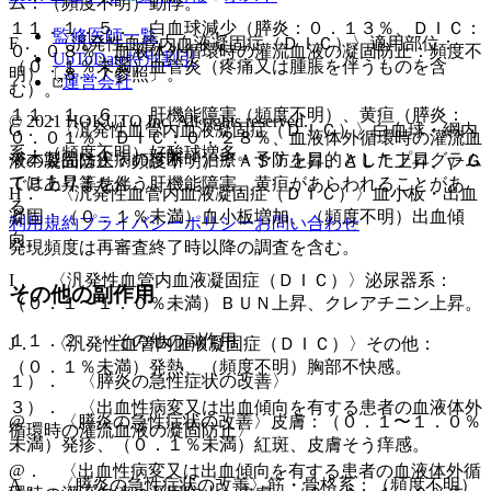
ム：（頻度不明）動悸。
１１．１．５． 白血球減少（膵炎：０．１３％、ＤＩＣ：
監修医師一覧
F． 〈汎発性血管内血液凝固症（ＤＩＣ）〉適用部位：
０．０８％、血液体外循環時の灌流血液の凝固防止：頻度不
UpToDate特別割引
（０．１％未満）血管炎（疼痛又は腫脹を伴うものを含
明）〔８．７参照〕。
運営会社
む）。
１１．１．６． 肝機能障害（頻度不明）、黄疸（膵炎：
© 2021 HOKUTO Inc. All rights reserved.
G． 〈汎発性血管内血液凝固症（ＤＩＣ）〉白血球・網内
０．０１％、ＤＩＣ：０．２８％、血液体外循環時の灌流血
系：（頻度不明）好酸球増多。
※本製品は疾病の診断・治療・予防を目的としたプログラム
液の凝固防止：頻度不明）：ＡＳＴ上昇、ＡＬＴ上昇、γ−Ｇ
ではありません。
ＴＰ上昇等を伴う肝機能障害、黄疸があらわれることがあ
H． 〈汎発性血管内血液凝固症（ＤＩＣ）〉血小板・出血
る。
凝固：（０．１％未満）血小板増加、（頻度不明）出血傾
利用規約
プライバシーポリシー
お問い合わせ
向。
発現頻度は再審査終了時以降の調査を含む。
I． 〈汎発性血管内血液凝固症（ＤＩＣ）〉泌尿器系：
その他の副作用
（０．１〜１．０％未満）ＢＵＮ上昇、クレアチニン上昇。
１１．２． その他の副作用
J． 〈汎発性血管内血液凝固症（ＤＩＣ）〉その他：
（０．１％未満）発熱、（頻度不明）胸部不快感。
１）． 〈膵炎の急性症状の改善〉
３）． 〈出血性病変又は出血傾向を有する患者の血液体外
@． 〈膵炎の急性症状の改善〉皮膚：（０．１〜１．０％
循環時の灌流血液の凝固防止〉
未満）発疹、（０．１％未満）紅斑、皮膚そう痒感。
@． 〈出血性病変又は出血傾向を有する患者の血液体外循
A． 〈膵炎の急性症状の改善〉筋・骨格系：（頻度不明）