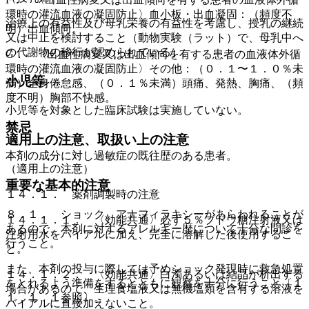
環時の灌流血液の凝固防止〉血小板・出血凝固：（頻度不
治療上の有益性及び母乳栄養の有益性を考慮し、授乳の継続
明）出血傾向。
又は中止を検討すること（動物実験（ラット）で、母乳中へ
の代謝物の移行が認められている）。
G． 〈出血性病変又は出血傾向を有する患者の血液体外循
環時の灌流血液の凝固防止〉その他：（０．１〜１．０％未
小児等
満）全身倦怠感、（０．１％未満）頭痛、発熱、胸痛、（頻
度不明）胸部不快感。
小児等を対象とした臨床試験は実施していない。
禁忌
適用上の注意、取扱い上の注意
本剤の成分に対し過敏症の既往歴のある患者。
（適用上の注意）
重要な基本的注意
１４．１． 薬剤調製時の注意
８．１． ショック、アナフィラキシーがあらわれることが
１４．１．１． 〈効能共通〉必ず５％ブドウ糖注射液又は
あるので、本剤に対するアレルギー歴について十分な問診を
注射用水をバイアルに加え、完全に溶解した後使用するこ
行うこと。
と。
また、本剤の投与に際しては予めショック発現時に救急処置
１４．１．２． 〈効能共通〉白濁あるいは結晶が析出する
をとれるよう準備をするとともに観察を十分に行うこと〔１
場合があるので、生理食塩液又は無機塩類を含有する溶液を
１．１．１参照〕。
バイアルに直接加えないこと。