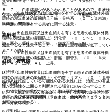
査等の観察を十分に行うこと〔１１．１．４参照〕。
斑。
８．７． 白血球減少があらわれることがあるので、血液検
A． 〈出血性病変又は出血傾向を有する患者の血液体外循
査等の観察を十分に行うこと〔１１．１．５参照〕。
環時の灌流血液の凝固防止〉筋・骨格系：（０．１％未満）
筋肉痛、関節痛。
（特定の背景を有する患者に関する注意）
B． 〈出血性病変又は出血傾向を有する患者の血液体外循
高齢者
環時の灌流血液の凝固防止〉消化管：（０．１〜１．０％未
満）悪心・嘔吐、食欲不振、（頻度不明）下痢。
減量するなど注意すること（一般的に生理機能が低下してい
ることが多い）。
C． 〈出血性病変又は出血傾向を有する患者の血液体外循
環時の灌流血液の凝固防止〉肝臓・胆管系：（０．１％未
妊婦・授乳婦
満）ＡＳＴ上昇、ＡＬＴ上昇。
（妊婦）
D． 〈出血性病変又は出血傾向を有する患者の血液体外循
環時の灌流血液の凝固防止〉心拍数・リズム：（０．１％未
妊婦又は妊娠している可能性のある女性には、治療上の有益
満）動悸。
性が危険性を上回ると判断される場合にのみ投与すること
（動物実験で大量投与により、胎仔死亡率増加（ラット、ウ
E． 〈出血性病変又は出血傾向を有する患者の血液体外循
サギ）及び体重増加抑制（ラット）、分娩率低下（ラット）
環時の灌流血液の凝固防止〉白血球・網内系：（０．１％未
が報告されている）。
満）好酸球増多。
（授乳婦）
F． 〈出血性病変又は出血傾向を有する患者の血液体外循