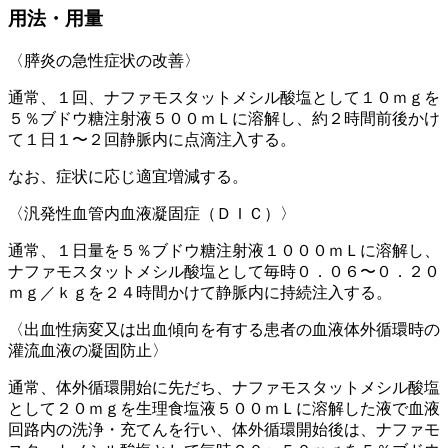
用法・用量
〈膵炎の急性症状の改善〉
通常、１回、ナファモスタットメシル酸塩として１０ｍｇを
５％ブドウ糖注射液５００ｍＬに溶解し、約２時間前後かけ
て１日１〜２回静脈内に点滴注入する。
なお、症状に応じ適宜増減する。
〈汎発性血管内血液凝固症（ＤＩＣ）〉
通常、１日量を５％ブドウ糖注射液１０００ｍＬに溶解し、
ナファモスタットメシル酸塩として毎時０．０６〜０．２０
ｍｇ／ｋｇを２４時間かけて静脈内に持続注入する。
〈出血性病変又は出血傾向を有する患者の血液体外循環時の
灌流血液の凝固防止〉
通常、体外循環開始に先だち、ナファモスタットメシル酸塩
として２０ｍｇを生理食塩液５００ｍＬに溶解した液で血液
回路内の洗浄・充てんを行い、体外循環開始後は、ナファモ