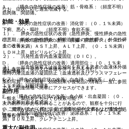
A． 〈膵炎の急性症状の改善〉筋・骨格系：（頻度不明）
なお、症状に応じ適宜増減する。
筋肉痛、関節痛。
効能・効果
B． 〈膵炎の急性症状の改善〉消化管：（０．１％未満）
下痢、悪心・嘔吐、（頻度不明）食欲不振。
１）． 膵炎の急性症状の改善（急性膵炎、慢性膵炎の急性
増悪期、術後の急性膵炎、膵管造影後の急性膵炎、外傷性膵
C． 〈膵炎の急性症状の改善〉肝臓・胆管系：（０．１〜
炎の改善）。
１．０％未満）ＡＳＴ上昇、ＡＬＴ上昇、（０．１％未満）
ＬＤＨ上昇、総ビリルビン上昇。
２）． 汎発性血管内血液凝固症（ＤＩＣ）。
D． 〈膵炎の急性症状の改善〉適用部位：（０．１％未
３）． 出血性病変又は出血傾向を有する患者の血液体外循
満）血管炎（発赤又は疼痛を伴うものを含む）。
薬剤情報
環時の灌流血液の凝固防止（血液透析及びプラスマフェレー
シス）。
E． 〈膵炎の急性症状の改善〉白血球・網内系：（０．
薬剤写真、用法用量、効能効果や後発品の情報が一度に参照
１％未満）好酸球増多。
でき、関連情報へ簡単にアクセスができます。
副作用
F． 〈膵炎の急性症状の改善〉血小板・出血凝固：（０．
一般名、製品名どちらでも検索可能！
１％未満）血小板増加。
次の副作用があらわれることがあるので、観察を十分に行
※ ご使用いただく際に、必ず最新の添付文書および安全性
い、異常が認められた場合には投与を中止するなど適切な処
G． 〈膵炎の急性症状の改善〉泌尿器系：（０．１％未
情報も併せてご確認下さい。
置を行うこと。
満）ＢＵＮ上昇、クレアチニン上昇。
重大な副作用