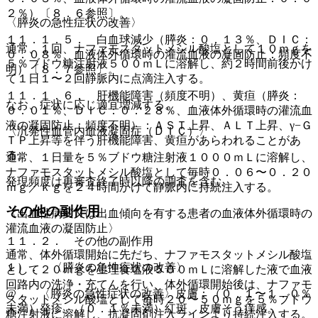
２％）〔８．６参照〕。
〈膵炎の急性症状の改善〉
１１．１．５． 白血球減少（膵炎：０．１３％、ＤＩＣ：
通常、１回、ナファモスタットメシル酸塩として１０ｍｇを
０．０８％、血液体外循環時の灌流血液の凝固防止：頻度不
５％ブドウ糖注射液５００ｍＬに溶解し、約２時間前後かけ
明）〔８．７参照〕。
て１日１〜２回静脈内に点滴注入する。
１１．１．６． 肝機能障害（頻度不明）、黄疸（膵炎：
なお、症状に応じ適宜増減する。
０．０１％、ＤＩＣ：０．２８％、血液体外循環時の灌流血
液の凝固防止：頻度不明）：ＡＳＴ上昇、ＡＬＴ上昇、γ−Ｇ
〈汎発性血管内血液凝固症（ＤＩＣ）〉
ＴＰ上昇等を伴う肝機能障害、黄疸があらわれることがあ
る。
通常、１日量を５％ブドウ糖注射液１０００ｍＬに溶解し、
ナファモスタットメシル酸塩として毎時０．０６〜０．２０
発現頻度は再審査終了時以降の調査を含む。
ｍｇ／ｋｇを２４時間かけて静脈内に持続注入する。
その他の副作用
〈出血性病変又は出血傾向を有する患者の血液体外循環時の
灌流血液の凝固防止〉
１１．２． その他の副作用
通常、体外循環開始に先だち、ナファモスタットメシル酸塩
１）． 〈膵炎の急性症状の改善〉
として２０ｍｇを生理食塩液５００ｍＬに溶解した液で血液
回路内の洗浄・充てんを行い、体外循環開始後は、ナファモ
@． 〈膵炎の急性症状の改善〉皮膚：（０．１〜１．０％
スタットメシル酸塩として毎時２０〜５０ｍｇを５％ブドウ
未満）発疹、（０．１％未満）紅斑、皮膚そう痒感。
糖注射液に溶解し、抗凝固剤注入ラインより持続注入する。