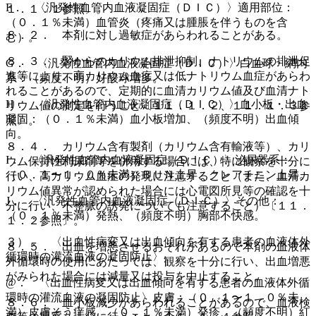
F． 〈汎発性血管内血液凝固症（ＤＩＣ）〉適用部位：
１．１．１参照〕。
（０．１％未満）血管炎（疼痛又は腫脹を伴うものを含
８．２． 本剤に対し過敏症があらわれることがある。
む）。
８．３． 腎からのカリウム排泄抑制、ナトリウムの排泄促
G． 〈汎発性血管内血液凝固症（ＤＩＣ）〉白血球・網内
進等により、高カリウム血症又は低ナトリウム血症があらわ
系：（頻度不明）好酸球増多。
れることがあるので、定期的に血清カリウム値及び血清ナト
H． 〈汎発性血管内血液凝固症（ＤＩＣ）〉血小板・出血
リウム値の測定を行うこと〔１１．１．２、１１．１．３参
凝固：（０．１％未満）血小板増加、（頻度不明）出血傾
照〕。
向。
８．４． カリウム含有製剤（カリウム含有輸液等）、カリ
I． 〈汎発性血管内血液凝固症（ＤＩＣ）〉泌尿器系：
ウム保持性利尿剤等を併用する場合には、特に観察を十分に
（０．１〜１．０％未満）ＢＵＮ上昇、クレアチニン上昇。
行い、高カリウム血症の発現に注意すること（また、血清カ
リウム値異常が認められた場合には心電図所見等の確認を十
J． 〈汎発性血管内血液凝固症（ＤＩＣ）〉その他：
分に行い、不整脈の誘発についても注意すること）〔１１．
（０．１％未満）発熱、（頻度不明）胸部不快感。
１．２参照〕。
３）． 〈出血性病変又は出血傾向を有する患者の血液体外
８．５． 出血を増悪させるおそれがあるので本剤の血液体
循環時の灌流血液の凝固防止〉
外循環時の使用にあたっては、観察を十分に行い、出血増悪
がみられた場合には減量又は投与を中止すること。
@． 〈出血性病変又は出血傾向を有する患者の血液体外循
環時の灌流血液の凝固防止〉皮膚：（０．１〜１．０％未
８．６． 血小板減少があらわれることがあるので、血液検
満）皮膚そう痒感、（０．１％未満）発疹、（頻度不明）紅