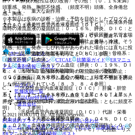
H． 〈膵炎の急性症状の改善〉その他：（０．１％未満）
頭重感、発熱、胸部不快感、（頻度不明）頭痛、全身倦怠
１１．１． 重大な副作用
感、胸痛。
※本製品は疾病の診断・治療・予防を目的としたプログラム
１１．１．１． ショック、アナフィラキシー（血液体外循
２）． 〈汎発性血管内血液凝固症（ＤＩＣ）〉
ではありません。
環時の灌流血液の凝固防止：０．１６％、膵炎、ＤＩＣ：と
もに頻度不明）：血圧低下、意識障害、呼吸困難、気管支喘
@． 〈汎発性血管内血液凝固症（ＤＩＣ）〉皮膚：（０．
息様発作、喘鳴、胸部不快、腹痛、嘔吐、発熱、冷汗、そう
１〜１．０％未満）発疹、（頻度不明）皮膚そう痒感。
痒感、紅潮、発赤、しびれ等があらわれた場合には直ちに投
ホーム
ノート
A． 〈汎発性血管内血液凝固症（ＤＩＣ）〉筋・骨格系：
与を中止し、適切な処置を行うこと〔８．１参照〕。
（頻度不明）筋肉痛。
表・計算
レジメン
CTCAE
抗菌薬ガイド
ERマニュ
１１．１．２． 高カリウム血症（膵炎：０．１９％、ＤＩ
アル
薬剤情報
ポスト
B． 〈汎発性血管内血液凝固症（ＤＩＣ）〉消化管：
Ｃ：４．５３％、血液体外循環時の灌流血液の凝固防止：
（０．１〜１．０％未満）悪心・嘔吐、（頻度不明）下痢。
０．０２％）：高カリウム血症の発現によって不整脈を誘発
新規登録
した例が報告されている〔８．３、８．４参照〕。
ログイン
C． 〈汎発性血管内血液凝固症（ＤＩＣ）〉肝臓・胆管
監修医師一覧
系：（０．１〜１．０％未満）ＡＳＴ上昇、ＡＬＴ上昇、Ａ
１１．１．３． 低ナトリウム血症（ＤＩＣ：０．４７％、
UpToDate特別割引
ｌ−Ｐ上昇、ＬＤＨ上昇、総ビリルビン上昇。
膵炎、血液体外循環時の灌流血液の凝固防止：ともに頻度不
運営会社
明）〔８．３参照〕。
D． 〈汎発性血管内血液凝固症（ＤＩＣ）〉代謝・栄養
© 2021 HOKUTO Inc. All rights reserved.
系：（０．１％未満）高尿酸血症。
１１．１．４． 血小板減少（膵炎：０．０４％、ＤＩＣ：
利用規約
プライバシーポリシー
お問い合わせ
０．０３％、血液体外循環時の灌流血液の凝固防止：０．０
ホーム
表・計算
レジメン
CTCAE
抗菌薬ガイド
E． 〈汎発性血管内血液凝固症（ＤＩＣ）〉心拍数・リズ
２％）〔８．６参照〕。
ERマニュアル
薬剤情報
ポスト