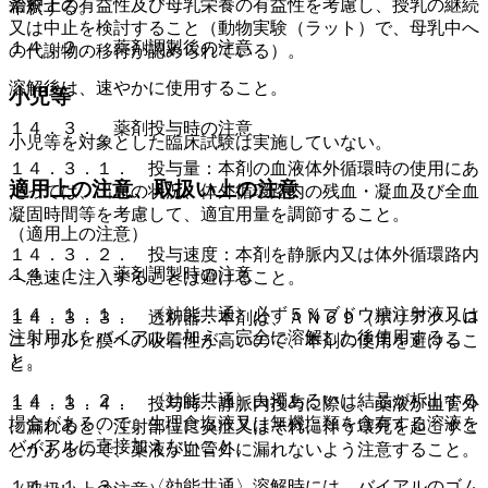
治療上の有益性及び母乳栄養の有益性を考慮し、授乳の継続
希釈する。
又は中止を検討すること（動物実験（ラット）で、母乳中へ
１４．２． 薬剤調製後の注意
の代謝物の移行が認められている）。
溶解後は、速やかに使用すること。
小児等
１４．３． 薬剤投与時の注意
小児等を対象とした臨床試験は実施していない。
１４．３．１． 投与量：本剤の血液体外循環時の使用にあ
適用上の注意、取扱い上の注意
たっては、出血の状況、体外循環路内の残血・凝血及び全血
凝固時間等を考慮して、適宜用量を調節すること。
（適用上の注意）
１４．３．２． 投与速度：本剤を静脈内又は体外循環路内
１４．１． 薬剤調製時の注意
へ急速に注入することは避けること。
１４．１．１． 〈効能共通〉必ず５％ブドウ糖注射液又は
１４．３．３． 透析器：本剤は、ＡＮ６９（ポリアクリロ
注射用水をバイアルに加え、完全に溶解した後使用するこ
ニトリル）膜への吸着性が高いので、本剤の使用を避けるこ
と。
と。
１４．１．２． 〈効能共通〉白濁あるいは結晶が析出する
１４．３．４． 投与時：静脈内投与に際し、薬液が血管外
場合があるので、生理食塩液又は無機塩類を含有する溶液を
に漏れると、注射部位に炎症又はそれに伴う壊死を起こすこ
バイアルに直接加えないこと。
とがあるので、薬液が血管外に漏れないよう注意すること。
１４．１．３． 〈効能共通〉溶解時には、バイアルのゴム