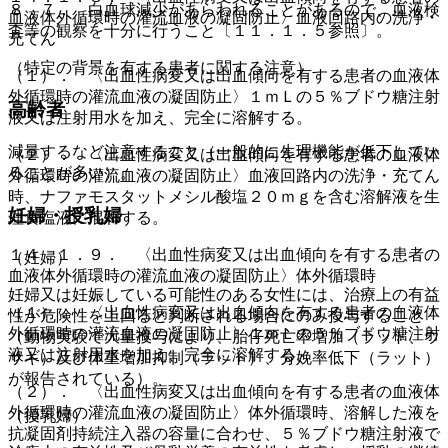
８．７． 白血球減少があらわれることがあるので、血液検
血液体外循環時の灌流血液の凝固防止〉血液回路内の洗浄・
査等の観察を十分に行うこと〔１１．１．５参照〕。
充てん
（特定の背景を有する患者に関する注意）
（１）． 〈出血性病変又は出血傾向を有する患者の血液体
外循環時の灌流血液の凝固防止〉１ｍＬの５％ブドウ糖注射
高齢者
液又は注射用水を加え、完全に溶解する。
減量するなど注意すること（一般的に生理機能が低下してい
（２）． 〈出血性病変又は出血傾向を有する患者の血液体
ることが多い）。
外循環時の灌流血液の凝固防止〉血液回路内の洗浄・充てん
時、ナファモスタットメシル酸塩２０ｍｇを含む溶解液を生
妊婦・授乳婦
理食塩液に混和する。
１４．１．９． 〈出血性病変又は出血傾向を有する患者の
（妊婦）
血液体外循環時の灌流血液の凝固防止〉体外循環時
妊婦又は妊娠している可能性のある女性には、治療上の有益
（１）． 〈出血性病変又は出血傾向を有する患者の血液体
性が危険性を上回ると判断される場合にのみ投与すること
外循環時の灌流血液の凝固防止〉１ｍＬの５％ブドウ糖注射
（動物実験で大量投与により、胎仔死亡率増加（ラット、ウ
液又は注射用水を加え、完全に溶解する。
サギ）及び体重増加抑制（ラット）、分娩率低下（ラット）
が報告されている）。
（２）． 〈出血性病変又は出血傾向を有する患者の血液体
外循環時の灌流血液の凝固防止〉体外循環時、溶解した液を
（授乳婦）
抗凝固剤持続注入器の容量に合わせ、５％ブドウ糖注射液で