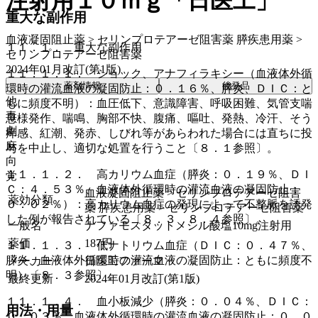
注射用１０ｍｇ「日医工」
重大な副作用
血液凝固阻止薬 > セリンプロテアーゼ阻害薬 膵疾患用薬 >
１１．１． 重大な副作用
セリンプロテアーゼ阻害薬
2024年01月改訂(第1版)
１１．１．１． ショック、アナフィラキシー（血液体外循
薬剤情報
後発品
環時の灌流血液の凝固防止：０．１６％、膵炎、ＤＩＣ：と
他
もに頻度不明）：血圧低下、意識障害、呼吸困難、気管支喘
毒
息様発作、喘鳴、胸部不快、腹痛、嘔吐、発熱、冷汗、そう
劇
痒感、紅潮、発赤、しびれ等があらわれた場合には直ちに投
麻
与を中止し、適切な処置を行うこと〔８．１参照〕。
向
１１．１．２． 高カリウム血症（膵炎：０．１９％、ＤＩ
覚
Ｃ：４．５３％、血液体外循環時の灌流血液の凝固防止：
血液凝固阻止薬 > セリンプロテアーゼ阻害
薬効分類
０．０２％）：高カリウム血症の発現によって不整脈を誘発
薬 膵疾患用薬 > セリンプロテアーゼ阻害薬
した例が報告されている〔８．３、８．４参照〕。
一般名
ナファモスタットメシル酸塩10mg注射用
薬価
187
円
１１．１．３． 低ナトリウム血症（ＤＩＣ：０．４７％、
膵炎、血液体外循環時の灌流血液の凝固防止：ともに頻度不
メーカー
日医工ファーマ
明）〔８．３参照〕。
最終更新
2024年01月改訂(第1版)
１１．１．４． 血小板減少（膵炎：０．０４％、ＤＩＣ：
用法・用量
０．０３％、血液体外循環時の灌流血液の凝固防止：０．０