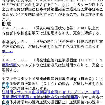
（取扱い上の注意）
栓の中心に注射針を刺入すること。なお、１８ゲージ以上の
光によって分解するため、外箱開封後は遮光して保存するこ
太い注射針及び両頭針を使用する場合には、ゴム栓又はその
と。
一部がバイアル内に脱落することがあるので、特に注意する
こと。
貯法
１４．１．４． 〈膵炎の急性症状の改善〉１ｍＬ以上の
５％ブドウ糖注射液又は注射用水を加え、完全に溶解する。
（保管上の注意）
１４．１．５． 〈膵炎の急性症状の改善〉膵炎の急性症状
室温保存。
の改善の場合、溶解した液を５％ブドウ糖注射液に混和す
ホーム
る。
１４．１．６． 〈汎発性血管内血液凝固症（ＤＩＣ）〉１
薬剤情報
ｍＬ以上の５％ブドウ糖注射液又は注射用水を加え、完全に
溶解する。
ナファモスタットメシル酸塩注射用１０ｍｇ「日医工」
１４．１．７． 〈汎発性血管内血液凝固症（ＤＩＣ）〉汎
発性血管内血液凝固症（ＤＩＣ）の場合、溶解した液を５％
ブドウ糖注射液に混和する。
注射用フサン１０
血液凝固阻止薬 > セリンプロテアーゼ阻
害薬 膵疾患用薬 > セリンプロテアーゼ阻害薬
１４．１．８． 〈出血性病変又は出血傾向を有する患者の
血液体外循環時の灌流血液の凝固防止〉血液回路内の洗浄・