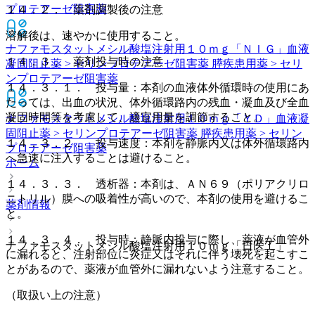
プロテアーゼ阻害薬
１４．２． 薬剤調製後の注意
溶解後は、速やかに使用すること。
ナファモスタットメシル酸塩注射用１０ｍｇ「ＮＩＧ」
血液
１４．３． 薬剤投与時の注意
凝固阻止薬 > セリンプロテアーゼ阻害薬 膵疾患用薬 > セリ
ンプロテアーゼ阻害薬
１４．３．１． 投与量：本剤の血液体外循環時の使用にあ
たっては、出血の状況、体外循環路内の残血・凝血及び全血
凝固時間等を考慮して、適宜用量を調節すること。
ナファモスタットメシル酸塩注射用１０ｍｇ「ＹＤ」
血液凝
固阻止薬 > セリンプロテアーゼ阻害薬 膵疾患用薬 > セリン
１４．３．２． 投与速度：本剤を静脈内又は体外循環路内
プロテアーゼ阻害薬
へ急速に注入することは避けること。
ホーム
１４．３．３． 透析器：本剤は、ＡＮ６９（ポリアクリロ
ニトリル）膜への吸着性が高いので、本剤の使用を避けるこ
薬剤情報
と。
１４．３．４． 投与時：静脈内投与に際し、薬液が血管外
ナファモスタットメシル酸塩注射用１０ｍｇ「日医工」
に漏れると、注射部位に炎症又はそれに伴う壊死を起こすこ
とがあるので、薬液が血管外に漏れないよう注意すること。
（取扱い上の注意）