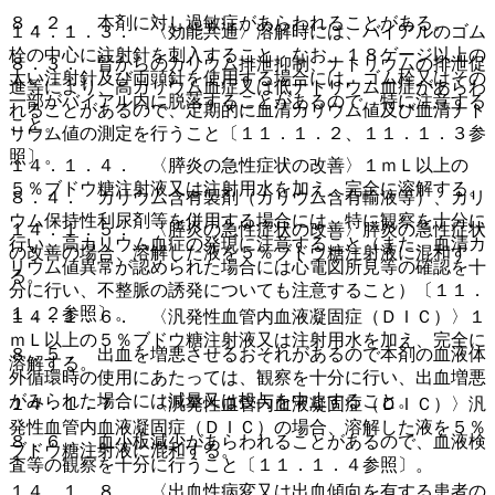
８．２． 本剤に対し過敏症があらわれることがある。
１４．１．３． 〈効能共通〉溶解時には、バイアルのゴム
栓の中心に注射針を刺入すること。なお、１８ゲージ以上の
８．３． 腎からのカリウム排泄抑制、ナトリウムの排泄促
太い注射針及び両頭針を使用する場合には、ゴム栓又はその
進等により、高カリウム血症又は低ナトリウム血症があらわ
一部がバイアル内に脱落することがあるので、特に注意する
れることがあるので、定期的に血清カリウム値及び血清ナト
こと。
リウム値の測定を行うこと〔１１．１．２、１１．１．３参
照〕。
１４．１．４． 〈膵炎の急性症状の改善〉１ｍＬ以上の
５％ブドウ糖注射液又は注射用水を加え、完全に溶解する。
８．４． カリウム含有製剤（カリウム含有輸液等）、カリ
ウム保持性利尿剤等を併用する場合には、特に観察を十分に
１４．１．５． 〈膵炎の急性症状の改善〉膵炎の急性症状
行い、高カリウム血症の発現に注意すること（また、血清カ
の改善の場合、溶解した液を５％ブドウ糖注射液に混和す
リウム値異常が認められた場合には心電図所見等の確認を十
る。
分に行い、不整脈の誘発についても注意すること）〔１１．
１．２参照〕。
１４．１．６． 〈汎発性血管内血液凝固症（ＤＩＣ）〉１
ｍＬ以上の５％ブドウ糖注射液又は注射用水を加え、完全に
８．５． 出血を増悪させるおそれがあるので本剤の血液体
溶解する。
外循環時の使用にあたっては、観察を十分に行い、出血増悪
がみられた場合には減量又は投与を中止すること。
１４．１．７． 〈汎発性血管内血液凝固症（ＤＩＣ）〉汎
発性血管内血液凝固症（ＤＩＣ）の場合、溶解した液を５％
８．６． 血小板減少があらわれることがあるので、血液検
ブドウ糖注射液に混和する。
査等の観察を十分に行うこと〔１１．１．４参照〕。
１４．１．８． 〈出血性病変又は出血傾向を有する患者の