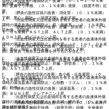
環時の灌流血液の凝固防止〉皮膚：（０．１〜１．０％未
筋肉痛、関節痛。
満）皮膚そう痒感、（０．１％未満）発疹、（頻度不明）紅
斑。
B． 〈膵炎の急性症状の改善〉消化管：（０．１％未満）
下痢、悪心・嘔吐、（頻度不明）食欲不振。
A． 〈出血性病変又は出血傾向を有する患者の血液体外循
環時の灌流血液の凝固防止〉筋・骨格系：（０．１％未満）
C． 〈膵炎の急性症状の改善〉肝臓・胆管系：（０．１〜
筋肉痛、関節痛。
１．０％未満）ＡＳＴ上昇、ＡＬＴ上昇、（０．１％未満）
ＬＤＨ上昇、総ビリルビン上昇。
B． 〈出血性病変又は出血傾向を有する患者の血液体外循
環時の灌流血液の凝固防止〉消化管：（０．１〜１．０％未
D． 〈膵炎の急性症状の改善〉適用部位：（０．１％未
満）悪心・嘔吐、食欲不振、（頻度不明）下痢。
満）血管炎（発赤又は疼痛を伴うものを含む）。
C． 〈出血性病変又は出血傾向を有する患者の血液体外循
E． 〈膵炎の急性症状の改善〉白血球・網内系：（０．
環時の灌流血液の凝固防止〉肝臓・胆管系：（０．１％未
１％未満）好酸球増多。
満）ＡＳＴ上昇、ＡＬＴ上昇。
F． 〈膵炎の急性症状の改善〉血小板・出血凝固：（０．
D． 〈出血性病変又は出血傾向を有する患者の血液体外循
１％未満）血小板増加。
環時の灌流血液の凝固防止〉心拍数・リズム：（０．１％未
満）動悸。
G． 〈膵炎の急性症状の改善〉泌尿器系：（０．１％未
満）ＢＵＮ上昇、クレアチニン上昇。
E． 〈出血性病変又は出血傾向を有する患者の血液体外循
環時の灌流血液の凝固防止〉白血球・網内系：（０．１％未
H． 〈膵炎の急性症状の改善〉その他：（０．１％未満）
満）好酸球増多。
頭重感、発熱、胸部不快感、（頻度不明）頭痛、全身倦怠