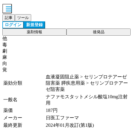
記事
ツール
ログイン
新規登録
薬剤情報
後発品
他
毒
劇
麻
向
覚
血液凝固阻止薬 > セリンプロテアーゼ
薬効分類
阻害薬 膵疾患用薬 > セリンプロテアー
ゼ阻害薬
ナファモスタットメシル酸塩10mg注射
一般名
用
薬価
187
円
メーカー
日医工ファーマ
最終更新
2024年01月改訂(第1版)