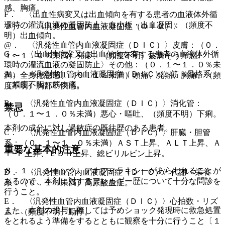
感、胸痛。
F． 〈出血性病変又は出血傾向を有する患者の血液体外循
環時の灌流血液の凝固防止〉血小板・出血凝固：（頻度不
２）． 〈汎発性血管内血液凝固症（ＤＩＣ）〉
明）出血傾向。
@． 〈汎発性血管内血液凝固症（ＤＩＣ）〉皮膚：（０．
G． 〈出血性病変又は出血傾向を有する患者の血液体外循
１〜１．０％未満）発疹、（頻度不明）皮膚そう痒感。
環時の灌流血液の凝固防止〉その他：（０．１〜１．０％未
A． 〈汎発性血管内血液凝固症（ＤＩＣ）〉筋・骨格系：
満）全身倦怠感、（０．１％未満）頭痛、発熱、胸痛、（頻
（頻度不明）筋肉痛。
度不明）胸部不快感。
B． 〈汎発性血管内血液凝固症（ＤＩＣ）〉消化管：
禁忌
（０．１〜１．０％未満）悪心・嘔吐、（頻度不明）下痢。
本剤の成分に対し過敏症の既往歴のある患者。
C． 〈汎発性血管内血液凝固症（ＤＩＣ）〉肝臓・胆管
系：（０．１〜１．０％未満）ＡＳＴ上昇、ＡＬＴ上昇、Ａ
重要な基本的注意
ｌ−Ｐ上昇、ＬＤＨ上昇、総ビリルビン上昇。
８．１． ショック、アナフィラキシーがあらわれることが
D． 〈汎発性血管内血液凝固症（ＤＩＣ）〉代謝・栄養
あるので、本剤に対するアレルギー歴について十分な問診を
系：（０．１％未満）高尿酸血症。
行うこと。
E． 〈汎発性血管内血液凝固症（ＤＩＣ）〉心拍数・リズ
また、本剤の投与に際しては予めショック発現時に救急処置
ム：（頻度不明）動悸。
をとれるよう準備をするとともに観察を十分に行うこと〔１