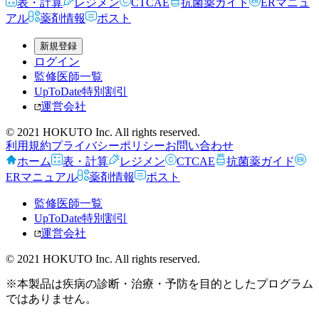
表・計算
レジメン
CTCAE
抗菌薬ガイド
ERマニュ
アル
薬剤情報
ポスト
新規登録
ログイン
監修医師一覧
UpToDate特別割引
運営会社
© 2021 HOKUTO Inc. All rights reserved.
利用規約
プライバシーポリシー
お問い合わせ
ホーム
表・計算
レジメン
CTCAE
抗菌薬ガイド
ERマニュアル
薬剤情報
ポスト
監修医師一覧
UpToDate特別割引
運営会社
© 2021 HOKUTO Inc. All rights reserved.
※本製品は疾病の診断・治療・予防を目的としたプログラム
ではありません。