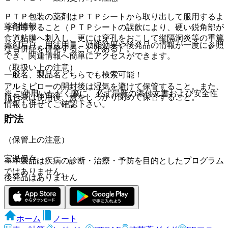
ＰＴＰ包装の薬剤はＰＴＰシートから取り出して服用するよ
薬剤情報
う指導すること（ＰＴＰシートの誤飲により、硬い鋭角部が
食道粘膜へ刺入し、更には穿孔をおこして縦隔洞炎等の重篤
薬剤写真、用法用量、効能効果や後発品の情報が一度に参照
な合併症を併発することがある）。
でき、関連情報へ簡単にアクセスができます。
（取扱い上の注意）
一般名、製品名どちらでも検索可能！
アルミピローの開封後は湿気を避けて保管すること。また、
※ ご使用いただく際に、必ず最新の添付文書および安全性
瓶包装は使用後、蓋をしっかり閉めて保管すること。
情報も併せてご確認下さい。
貯法
（保管上の注意）
室温保存。
※本製品は疾病の診断・治療・予防を目的としたプログラム
ではありません。
後発品はありません
ホーム
ノート