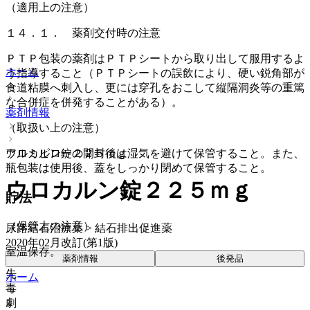
（適用上の注意）
１４．１． 薬剤交付時の注意
ＰＴＰ包装の薬剤はＰＴＰシートから取り出して服用するよ
ホーム
う指導すること（ＰＴＰシートの誤飲により、硬い鋭角部が
食道粘膜へ刺入し、更には穿孔をおこして縦隔洞炎等の重篤
な合併症を併発することがある）。
薬剤情報
（取扱い上の注意）
ウロカルン錠２２５ｍｇ
アルミピローの開封後は湿気を避けて保管すること。また、
瓶包装は使用後、蓋をしっかり閉めて保管すること。
ウロカルン錠２２５ｍｇ
貯法
（保管上の注意）
尿路結石治療薬 > 結石排出促進薬
2020年02月改訂(第1版)
室温保存。
薬剤情報
後発品
先
ホーム
毒
劇