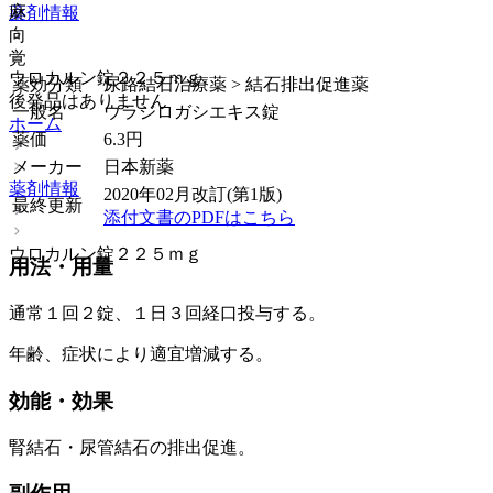
麻
薬剤情報
向
覚
ウロカルン錠２２５ｍｇ
薬効分類
尿路結石治療薬 > 結石排出促進薬
後発品はありません
一般名
ウラジロガシエキス錠
ホーム
薬価
6.3
円
メーカー
日本新薬
薬剤情報
2020年02月改訂(第1版)
最終更新
添付文書のPDFはこちら
ウロカルン錠２２５ｍｇ
用法・用量
通常１回２錠、１日３回経口投与する。
年齢、症状により適宜増減する。
効能・効果
腎結石・尿管結石の排出促進。