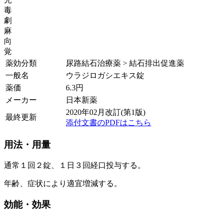
毒
劇
麻
向
覚
薬効分類
尿路結石治療薬 > 結石排出促進薬
一般名
ウラジロガシエキス錠
薬価
6.3
円
メーカー
日本新薬
2020年02月改訂(第1版)
最終更新
添付文書のPDFはこちら
用法・用量
通常１回２錠、１日３回経口投与する。
年齢、症状により適宜増減する。
効能・効果