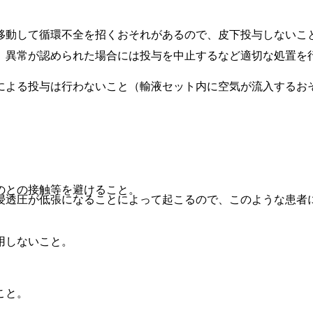
移動して循環不全を招くおそれがあるので、皮下投与しないこ
、異常が認められた場合には投与を中止するなど適切な処置を
による投与は行わないこと（輸液セット内に空気が流入するお
。
のとの接触等を避けること。
浸透圧が低張になることによって起こるので、このような患者
用しないこと。
こと。