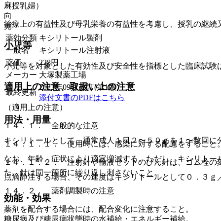
麻
（授乳婦）
向
治療上の有益性及び母乳栄養の有益性を考慮し、授乳の継続
覚
薬効分類
キシリトール製剤
小児等
一般名
キシリトール注射液
薬価
228
円
小児等を対象とした有効性及び安全性を指標とした臨床試験
メーカー
大塚製薬工場
適用上の注意、取扱い上の注意
2023年09月改訂(第1版)
最終更新
添付文書のPDFはこちら
（適用上の注意）
用法・用量
１４．１． 全般的な注意
キシリトールとして、通常成人１日２〜５０ｇを１〜数回に
１４．１．１． 使用時には、感染に対する配慮をすること
なお、年齢、症状により適宜増減する。ただし、キシリトー
１４．１．２． 注射針や輸液セットのびん針は、ゴム栓の
た、針は同一箇所に繰り返し刺さないこと。
点滴静注する場合、その速度はキシリトールとして０．３ｇ
１４．２． 薬剤調製時の注意
効能・効果
薬剤を配合する場合には、配合変化に注意すること。
糖尿病及び糖尿病状態時の水補給・エネルギー補給。