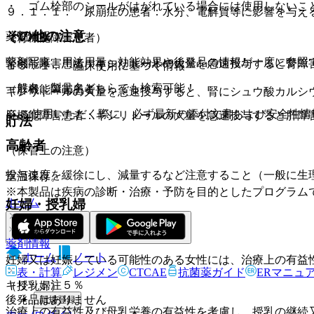
・ ゴム栓部のシールがはがれている場合には使用しないこ
９．１．１． 尿崩症の患者：水分、電解質等に影響を与え
その他の注意
薬剤情報
（腎機能障害患者）
薬剤写真、用法用量、効能効果や後発品の情報が一度に参照
腎機能障害患者：キシリトールの大量を急速投与すると腎障
１５．１． 臨床使用に基づく情報
一般名、製品名どちらでも検索可能！
（肝機能障害患者）
キシリトールの大量を急速投与すると、腎にシュウ酸カルシ
※ ご使用いただく際に、必ず最新の添付文書および安全性情
肝機能障害患者：キシリトールの大量を急速投与すると肝障
貯法
高齢者
（保管上の注意）
投与速度を緩徐にし、減量するなど注意すること（一般に生
室温保存。
※本製品は疾病の診断・治療・予防を目的としたプログラム
ホーム
妊婦・授乳婦
（妊婦）
薬剤情報
ホーム
ノート
妊婦又は妊娠している可能性のある女性には、治療上の有益
表・計算
レジメン
CTCAE
抗菌薬ガイド
ERマニュ
キリット注５％
（授乳婦）
後発品はありません
新規登録
治療上の有益性及び母乳栄養の有益性を考慮し、授乳の継続