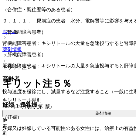
（合併症・既往歴等のある患者）
９．１．１． 尿崩症の患者：水分、電解質等に影響を与え
ホーム
（腎機能障害患者）
腎機能障害患者：キシリトールの大量を急速投与すると腎障
薬剤情報
（肝機能障害患者）
肝機能障害患者：キシリトールの大量を急速投与すると肝障
キリット注５％
高齢者
キリット注５％
投与速度を緩徐にし、減量するなど注意すること（一般に生
キシリトール製剤
妊婦・授乳婦
2023年09月改訂(第1版)
薬剤情報
（妊婦）
他
毒
妊婦又は妊娠している可能性のある女性には、治療上の有益
劇