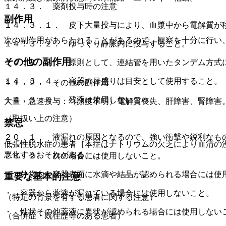
１４．３． 薬剤投与時の注意
副作用
１４．３．１． 皮下大量投与により、血漿中から電解質が
次の副作用があらわれることがあるので、観察を十分に行い
１４．３．２． ゆっくり静脈内に投与すること。
その他の副作用
１４．３．３． 原則として、連結管を用いたタンデム方式
１４．３．４． 容器の目盛りは目安として使用すること。
１１．２． その他の副作用
１４．３．５． 残液は使用しないこと。
大量・急速投与：（頻度不明）電解質喪失、肝障害、腎障害
（取扱い上の注意）
禁忌
２０．１． 液漏れの原因となるので、強い衝撃や鋭利なも
低張性脱水症の患者［本症はナトリウムの欠乏により血清の
悪化するおそれがある］。
２０．２． 次の場合には使用しないこと。
・ 外袋内や容器表面に水滴や結晶が認められる場合には使
重要な基本的注意
・ 容器から薬液が漏れている場合には使用しないこと。
（特定の背景を有する患者に関する注意）
・ 性状その他薬液に異状が認められる場合には使用しない
（合併症・既往歴等のある患者）