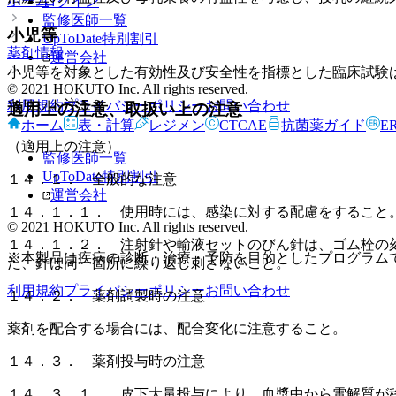
ホーム
ログイン
監修医師一覧
小児等
UpToDate特別割引
薬剤情報
運営会社
小児等を対象とした有効性及び安全性を指標とした臨床試験
© 2021 HOKUTO Inc. All rights reserved.
キリット注５％
利用規約
プライバシーポリシー
お問い合わせ
適用上の注意、取扱い上の注意
ホーム
表・計算
レジメン
CTCAE
抗菌薬ガイド
E
（適用上の注意）
監修医師一覧
UpToDate特別割引
１４．１． 全般的な注意
運営会社
１４．１．１． 使用時には、感染に対する配慮をすること
© 2021 HOKUTO Inc. All rights reserved.
１４．１．２． 注射針や輸液セットのびん針は、ゴム栓の
※本製品は疾病の診断・治療・予防を目的としたプログラム
た、針は同一箇所に繰り返し刺さないこと。
利用規約
プライバシーポリシー
お問い合わせ
１４．２． 薬剤調製時の注意
薬剤を配合する場合には、配合変化に注意すること。
１４．３． 薬剤投与時の注意
１４．３．１． 皮下大量投与により、血漿中から電解質が