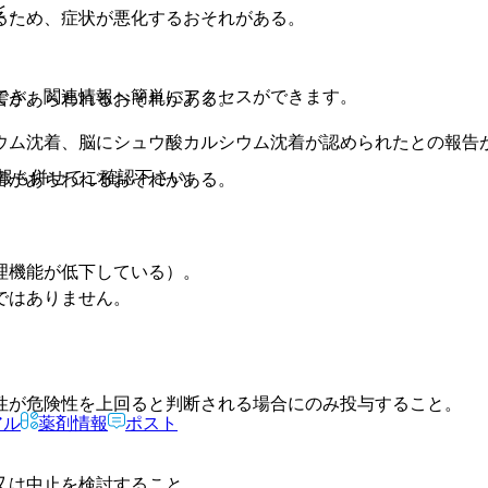
と。
るため、症状が悪化するおそれがある。
でき、関連情報へ簡単にアクセスができます。
害があらわれるおそれがある。
ウム沈着、脳にシュウ酸カルシウム沈着が認められたとの報告
報も併せてご確認下さい。
害があらわれるおそれがある。
理機能が低下している）。
ではありません。
性が危険性を上回ると判断される場合にのみ投与すること。
アル
薬剤情報
ポスト
又は中止を検討すること。