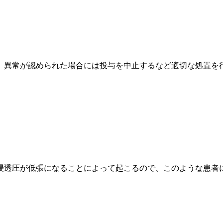
、異常が認められた場合には投与を中止するなど適切な処置を
。
浸透圧が低張になることによって起こるので、このような患者