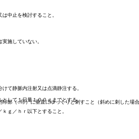
又は中止を検討すること。
は実施していない。
分けて静脈内注射又は点滴静注する。
。
ルとして１日量１００ｇまでとする。
刻印部（○印）に垂直にゆっくりと刺すこと（斜めに刺した場
／ｋｇ／ｈｒ以下とすること。