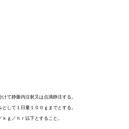
分けて静脈内注射又は点滴静注する。
ルとして１日量１００ｇまでとする。
／ｋｇ／ｈｒ以下とすること。