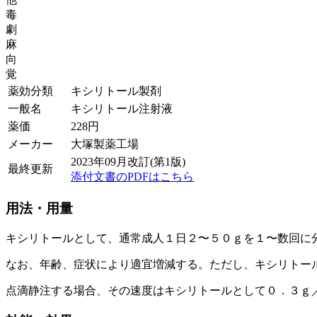
毒
劇
麻
向
覚
薬効分類
キシリトール製剤
一般名
キシリトール注射液
薬価
228
円
メーカー
大塚製薬工場
2023年09月改訂(第1版)
最終更新
添付文書のPDFはこちら
用法・用量
キシリトールとして、通常成人１日２〜５０ｇを１〜数回に
なお、年齢、症状により適宜増減する。ただし、キシリトー
点滴静注する場合、その速度はキシリトールとして０．３ｇ