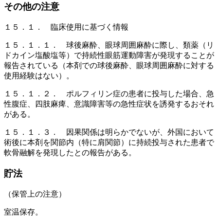
その他の注意
１５．１． 臨床使用に基づく情報
１５．１．１． 球後麻酔、眼球周囲麻酔に際し、類薬（リ
ドカイン塩酸塩等）で持続性眼筋運動障害が発現することが
報告されている（本剤での球後麻酔、眼球周囲麻酔に対する
使用経験はない）。
１５．１．２． ポルフィリン症の患者に投与した場合、急
性腹症、四肢麻痺、意識障害等の急性症状を誘発するおそれ
がある。
１５．１．３． 因果関係は明らかでないが、外国において
術後に本剤を関節内（特に肩関節）に持続投与された患者で
軟骨融解を発現したとの報告がある。
貯法
（保管上の注意）
室温保存。