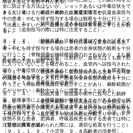
病状が悪化するおそれがある。
全に防止する方法はないが、ショックあるいは中毒症状をで
きるだけ避けるために、次の点に留意すること。
９．１．４． 〈硬膜外麻酔〉血液凝固障害や抗凝血薬投与
中の患者：やむを得ず投与する場合は観察を十分に行うこと
８．２．１． 〈効能共通〉できるだけ必要最少量にとどめ
（出血しやすいため、血腫形成や脊髄障害を起こすことがあ
ること（追加投与の際には特に注意すること）。
る）。
８．２．２． 〈効能共通〉注射の速度はできるだけ遅くす
９．１．５． 〈硬膜外麻酔〉脊柱に著明な変形のある患
ること。
者：やむを得ず投与する場合は患者の全身状態の観察を十分
に行うこと（脊髄損傷や神経根損傷のおそれがあり、また麻
８．２．３． 〈効能共通〉注射針が、血管又はくも膜下腔
酔範囲の予測も困難である）。
に入っていないことを確かめること。血管内へ誤投与された
場合、中毒症状が発現することがあり、また、くも膜下腔へ
９．１．６． 〈硬膜外麻酔〉腹部腫瘤のある患者：投与量
誤投与された場合、全脊椎麻酔となることがある〔１１．
の減量を考慮するとともに、患者の全身状態の観察を十分に
１．３、１３．過量投与の項参照〕。
行うこと（仰臥位性低血圧を起こすことがあり、麻酔範囲が
広がりやすい；麻酔中はさらに増悪することがある）。
８．２．４． 〈効能共通〉前投薬や術中に投与した鎮静
薬、鎮痛薬等による呼吸抑制が発現することがあるので、鎮
９．１．７． 〈硬膜外麻酔〉重症高血圧症、心弁膜症等の
静薬、鎮痛薬等を使用する際は少量より投与し、必要に応じ
心血管系に著しい障害のある患者：患者の全身状態の観察を
て追加投与することが望ましい（なお、高齢者、小児、全身
十分に行うこと（血圧低下や病状の悪化が起こりやすい）。
状態不良な患者、肥満者、呼吸器疾患を有する患者では特に
注意し、異常が認められた際には、適切な処置を行うこと）
（腎機能障害患者）
〔９．１．１、９．７小児等、９．８高齢者の項参照〕。