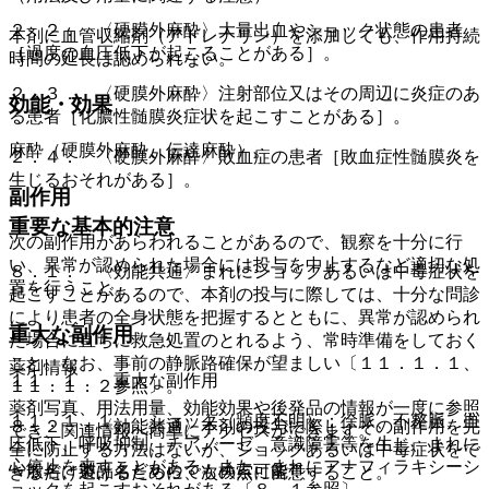
２．２． 〈硬膜外麻酔〉大量出血やショック状態の患者
本剤に血管収縮剤（アドレナリン）を添加しても、作用持続
［過度の血圧低下が起こることがある］。
時間の延長は認められない。
２．３． 〈硬膜外麻酔〉注射部位又はその周辺に炎症のあ
効能・効果
る患者［化膿性髄膜炎症状を起こすことがある］。
麻酔（硬膜外麻酔、伝達麻酔）。
２．４． 〈硬膜外麻酔〉敗血症の患者［敗血症性髄膜炎を
生じるおそれがある］。
副作用
重要な基本的注意
次の副作用があらわれることがあるので、観察を十分に行
い、異常が認められた場合には投与を中止するなど適切な処
８．１． 〈効能共通〉まれにショックあるいは中毒症状を
置を行うこと。
起こすことがあるので、本剤の投与に際しては、十分な問診
により患者の全身状態を把握するとともに、異常が認められ
重大な副作用
た場合に直ちに救急処置のとれるよう、常時準備をしておく
こと。なお、事前の静脈路確保が望ましい〔１１．１．１、
薬剤情報
１１．１． 重大な副作用
１１．１．２参照〕。
薬剤写真、用法用量、効能効果や後発品の情報が一度に参照
１１．１．１． ショック（頻度不明）：徐脈、不整脈、血
８．２． 〈効能共通〉本剤の投与に際し、その副作用を完
でき、関連情報へ簡単にアクセスができます。
圧低下、呼吸抑制、チアノーゼ、意識障害等を生じ、まれに
全に防止する方法はないが、ショックあるいは中毒症状をで
心停止を来すことがある。また、まれにアナフィラキシーシ
一般名、製品名どちらでも検索可能！
きるだけ避けるために、次の点に留意すること。