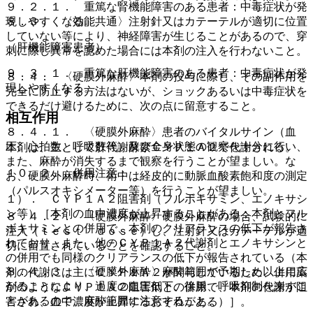
９．２．１． 重篤な腎機能障害のある患者：中毒症状が発
８．３． 〈効能共通〉注射針又はカテーテルが適切に位置
現しやすくなる。
していない等により、神経障害が生じることがあるので、穿
（肝機能障害患者）
刺に際し異常を認めた場合には本剤の注入を行わないこと。
９．３．１． 重篤な肝機能障害のある患者：中毒症状が発
８．４． 〈硬膜外麻酔〉本剤の投与に際し、その副作用を
現しやすくなる。
完全に防止する方法はないが、ショックあるいは中毒症状を
できるだけ避けるために、次の点に留意すること。
相互作用
８．４．１． 〈硬膜外麻酔〉患者のバイタルサイン（血
圧、心拍数、呼吸数等）及び全身状態の観察を十分に行い、
本剤は、主として肝代謝酵素ＣＹＰ１Ａ２で代謝される。
また、麻酔が消失するまで観察を行うことが望ましい。な
１０．２． 併用注意：
お、硬膜外麻酔時、術中は経皮的に動脈血酸素飽和度の測定
（パルスオキシメーター等）を行うことが望ましい。
１）． ＣＹＰ１Ａ２阻害剤（フルボキサミン、エノキサシ
ン等）［本剤の血中濃度が上昇することがある；本剤とフル
８．４．２． 〈硬膜外麻酔〉硬膜外麻酔の場合、試験的に
ボキサミンとの併用で、本剤のクリアランスの低下が報告さ
注入（ｔｅｓｔ ｄｏｓｅ）し、注射針又はカテーテルが適
れており、また、他のＣＹＰ１Ａ２代謝剤とエノキサシンと
切に留置されていることを確認すること。
の併用でも同様のクリアランスの低下が報告されている（本
８．４．３． 〈硬膜外麻酔〉麻酔範囲が予期した以上に広
剤の代謝には主にＣＹＰ１Ａ２が関与しているため、併用薬
がることにより、過度の血圧低下、徐脈、呼吸抑制を来すこ
剤のようなＣＹＰ１Ａ２阻害剤との併用で、本剤の代謝が阻
とがあるので、麻酔範囲に注意すること。
害され、血中濃度が上昇するおそれがある）］。