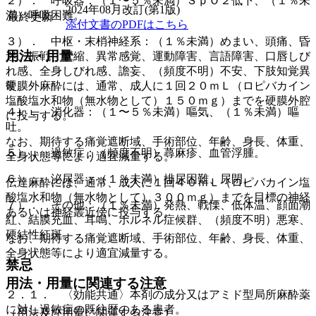
２）． 呼吸器：（１〜５％未満）ＳｐＯ２低下、（１％未
2024年08月改訂(第1版)
満）呼吸困難。
最終更新
添付文書のPDFはこちら
３）． 中枢・末梢神経系：（１％未満）めまい、頭痛、昏
用法・用量
迷、振戦、攣縮、異常感覚、運動障害、言語障害、口唇しび
れ感、全身しびれ感、譫妄、（頻度不明）不安、下肢知覚異
硬膜外麻酔には、通常、成人に１回２０ｍＬ（ロピバカイン
常。
塩酸塩水和物（無水物として）１５０ｍｇ）までを硬膜外腔
４）． 消化器：（１〜５％未満）嘔気、（１％未満）嘔
に投与する。
吐。
なお、期待する痛覚遮断域、手術部位、年齢、身長、体重、
５）． 過敏症：（頻度不明）蕁麻疹、血管浮腫。
全身状態等により適宜減量する。
６）． 泌尿器：（１％未満）排尿困難、尿閉。
伝達麻酔には、通常、成人に１回４０ｍＬ（ロピバカイン塩
酸塩水和物（無水物として）３００ｍｇ）までを目標の神経
７）． その他：（１％未満）発熱、戦慄、低体温、顔面潮
あるいは神経叢近傍に投与する。
紅、結膜充血、耳鳴、ホルネル症候群、（頻度不明）悪寒、
硬結性紅斑。
なお、期待する痛覚遮断域、手術部位、年齢、身長、体重、
全身状態等により適宜減量する。
禁忌
用法・用量に関連する注意
２．１． 〈効能共通〉本剤の成分又はアミド型局所麻酔薬
に対し過敏症の既往歴のある患者。
（用法及び用量に関連する注意）