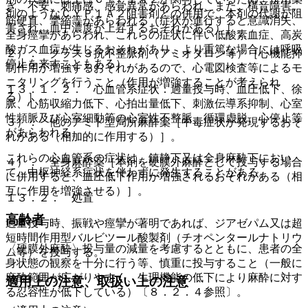
き、不安、刺痛感、感覚異常があらわれ、また、構音障害、
剤のようなＣＹＰ１Ａ２阻害剤との併用で、本剤の代謝が阻
筋硬直、攣縮等があらわれる（症状が進行すると意識消失、
害され、血中濃度が上昇するおそれがある）］。
全身痙攣があらわれ、これらの症状に伴い低酸素血症、高炭
酸ガス血症が生じるおそれがあり、より重篤な場合には呼吸
２）． クラス３抗不整脈剤（アミオダロン等）［心機能抑
停止を来すこともある）。
制作用が増強するおそれがあるので、心電図検査等によるモ
ニタリングを行うこと（作用が増強することが考えられ
１３．１．２． 心血管系症状：過量投与時、血圧低下、徐
る）］。
脈、心筋収縮力低下、心拍出量低下、刺激伝導系抑制、心室
性頻脈及び心室細動等の心室性不整脈、循環虚脱、心停止等
３）． 他のアミド型局所麻酔薬［中毒症状が発現するおそ
があらわれる。
れがある（相加的に作用する）］。
これらの心血管系の症状は、鎮静下又は全身麻酔下におい
４）． 全身麻酔薬［本剤を硬膜外麻酔として投与する場合
て、中枢神経系症状を伴わずに発生することがある。
に併用すると、血圧低下作用が増強されるおそれがある（相
互に作用を増強させる）］。
１３．２． 処置
高齢者
過量投与時、振戦や痙攣が著明であれば、ジアゼパム又は超
短時間作用型バルビツール酸製剤（チオペンタールナトリウ
〈硬膜外麻酔〉投与量の減量を考慮するとともに、患者の全
ム等）を投与する。
身状態の観察を十分に行う等、慎重に投与すること（一般に
麻酔範囲が広がりやすく、生理機能の低下により麻酔に対す
適用上の注意、取扱い上の注意
る忍容性が低下している）〔８．２．４参照〕。