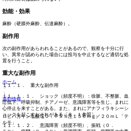
効能・効果
麻酔（硬膜外麻酔、伝達麻酔）。
副作用
次の副作用があらわれることがあるので、観察を十分に行
い、異常が認められた場合には投与を中止するなど適切な処
置を行うこと。
重大な副作用
ホーム
１１．１． 重大な副作用
１１．１．１． ショック（頻度不明）：徐脈、不整脈、血
薬剤情報
圧低下、呼吸抑制、チアノーゼ、意識障害等を生じ、まれに
心停止を来すことがある。また、まれにアナフィラキシーシ
ョックを起こすおそれがある〔８．１参照〕。
ロピバカイン塩酸塩０．７５％注１５０ｍｇ／２０ｍＬ「テ
ルモ」
１１．１．２． 意識障害（頻度不明）、振戦（０．