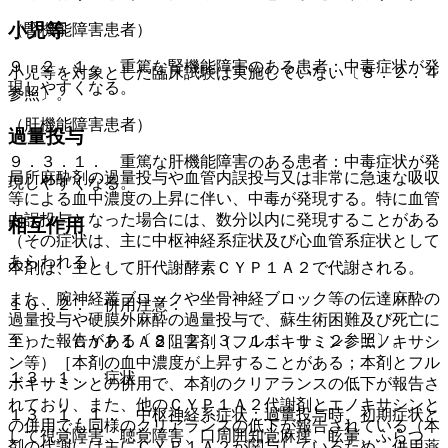
小児等
（腎機能障害患者）
９．２．１． 重篤な腎機能障害のある患者：中毒症状が発
小児等を対象とした臨床試験は実施していない〔８．２．４
現しやすくなる。
参照〕。
（肝機能障害患者）
過量投与
９．３．１． 重篤な肝機能障害のある患者：中毒症状が発
局所麻酔剤の過量投与や血管内誤投与又は非常に急速な吸収
現しやすくなる。
等による血中濃度の上昇に伴い、中毒が発現する。特に血管
内誤投与となった場合には、数分以内に発現することがある
相互作用
（その症状は、主に中枢神経系症状及び心血管系症状として
あらわれる）。
本剤は、主として肝代謝酵素ＣＹＰ１Ａ２で代謝される。
また、腕神経叢ブロックや坐骨神経ブロック等の伝達麻酔の
１０．２． 併用注意：
過量投与や硬膜外麻酔の過量投与で、蘇生術困難及び死亡に
至った報告がある〔８．２．３、１１．１．２参照〕。
１）． ＣＹＰ１Ａ２阻害剤（フルボキサミン、エノキサシ
ン等）［本剤の血中濃度が上昇することがある；本剤とフル
１３．１． 症状
ボキサミンとの併用で、本剤のクリアランスの低下が報告さ
れており、また、他のＣＹＰ１Ａ２代謝剤とエノキサシンと
１３．１．１． 中枢神経系症状：過量投与時、初期症状と
の併用でも同様のクリアランスの低下が報告されている（本
して視覚障害、聴覚障害、口周囲知覚麻痺、眩暈、ふらつ
剤の代謝には主にＣＹＰ１Ａ２が関与しているため、併用薬