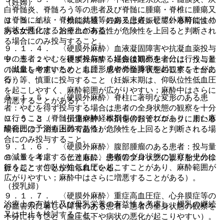
（妊婦）
白脊髄炎、脊髄ろう等の患者及び脊髄に腫瘍・脊椎に腫瘍又
は脊髄に結核・脊椎に結核等のある患者：硬膜外麻酔により
９．５．１． 〈効能共通〉妊婦又は妊娠している可能性の
病状が悪化するおそれがある。
ある女性には、治療上の有益性が危険性を上回ると判断され
る場合にのみ投与すること。
９．１．４． 〈硬膜外麻酔〉血液凝固障害や抗凝血薬投与
中の患者：やむを得ず投与する場合は観察を十分に行うこと
９．５．２． 〈硬膜外麻酔〉妊娠後期の患者には、投与量
（出血しやすいため、血腫形成や脊髄障害を起こすことがあ
の減量を考慮するとともに、患者の全身状態の観察を十分に
る）。
行う等、慎重に投与すること（妊娠末期は、仰臥位性低血圧
を起こしやすく、麻酔範囲が広がりやすい；麻酔中はさらに
９．１．５． 〈硬膜外麻酔〉脊柱に著明な変形のある患
増悪することがある）。
者：やむを得ず投与する場合は患者の全身状態の観察を十分
に行うこと（脊髄損傷や神経根損傷のおそれがあり、また麻
９．５．３． 〈伝達麻酔〉本剤を傍頸管ブロックに用いる
酔範囲の予測も困難である）。
場合には、治療上の有益性が危険性を上回ると判断される場
合にのみ投与すること。
９．１．６． 〈硬膜外麻酔〉腹部腫瘤のある患者：投与量
の減量を考慮するとともに、患者の全身状態の観察を十分に
９．５．４． 〈伝達麻酔〉傍頸管ブロックにより胎児の徐
行うこと（仰臥位性低血圧を起こすことがあり、麻酔範囲が
脈を起こすことが知られている。
広がりやすい；麻酔中はさらに増悪することがある）。
（授乳婦）
９．１．７． 〈硬膜外麻酔〉重症高血圧症、心弁膜症等の
治療上の有益性及び母乳栄養の有益性を考慮し、授乳の継続
心血管系に著しい障害のある患者：患者の全身状態の観察を
又は中止を検討すること。
十分に行うこと（血圧低下や病状の悪化が起こりやすい）。