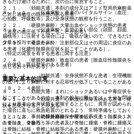
きるだけ避けるために、次の点に留意すること。
２．１． 〈効能共通〉本剤の成分又はアミド型局所麻酔薬
８．５．１． 〈伝達麻酔〉患者のバイタルサイン（血圧、
に対し過敏症の既往歴のある患者。
心拍数、呼吸数等）及び全身状態の観察を行うこと。
２．２． 〈硬膜外麻酔〉大量出血やショック状態の患者
８．５．２． 〈伝達麻酔〉血管の多い部位（頭部、顔面、
［過度の血圧低下が起こることがある］。
扁桃等）に注射する場合には、吸収が速いので、できるだけ
少量を投与すること。
２．３． 〈硬膜外麻酔〉注射部位又はその周辺に炎症のあ
る患者［化膿性髄膜炎症状を起こすことがある］。
（特定の背景を有する患者に関する注意）
２．４． 〈硬膜外麻酔〉敗血症の患者［敗血症性髄膜炎を
（合併症・既往歴等のある患者）
生じるおそれがある］。
９．１．１． 〈効能共通〉全身状態不良な患者：生理機能
重要な基本的注意
の低下により麻酔に対する忍容性が低下していることがある
〔８．２．４参照〕。
８．１． 〈効能共通〉まれにショックあるいは中毒症状を
起こすことがあるので、本剤の投与に際しては、十分な問診
９．１．２． 〈効能共通〉心刺激伝導障害のある患者：症
により患者の全身状態を把握するとともに、異常が認められ
状を悪化させることがある。
た場合に直ちに救急処置のとれるよう、常時準備をしておく
こと。なお、事前の静脈路確保が望ましい〔１１．１．１、
９．１．３． 〈硬膜外麻酔〉中枢神経系疾患：髄膜炎、灰
１１．１．２参照〕。
白脊髄炎、脊髄ろう等の患者及び脊髄に腫瘍・脊椎に腫瘍又
は脊髄に結核・脊椎に結核等のある患者：硬膜外麻酔により
８．２． 〈効能共通〉本剤の投与に際し、その副作用を完