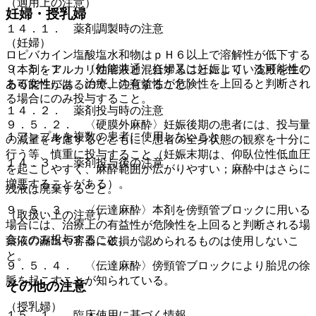
（適用上の注意）
妊婦・授乳婦
１４．１． 薬剤調製時の注意
（妊婦）
ロピバカイン塩酸塩水和物はｐＨ６以上で溶解性が低下する
９．５．１． 〈効能共通〉妊婦又は妊娠している可能性の
（本剤をアルカリ性溶液と混合することにより、沈殿を生じ
ある女性には、治療上の有益性が危険性を上回ると判断され
る可能性があるので、注意すること）。
る場合にのみ投与すること。
１４．２． 薬剤投与時の注意
９．５．２． 〈硬膜外麻酔〉妊娠後期の患者には、投与量
１アンプルを複数の患者に使用しないこと。
の減量を考慮するとともに、患者の全身状態の観察を十分に
行う等、慎重に投与すること（妊娠末期は、仰臥位性低血圧
１４．３． 薬剤投与後の注意
を起こしやすく、麻酔範囲が広がりやすい；麻酔中はさらに
増悪することがある）。
残液は廃棄すること。
９．５．３． 〈伝達麻酔〉本剤を傍頸管ブロックに用いる
（取扱い上の注意）
場合には、治療上の有益性が危険性を上回ると判断される場
合にのみ投与すること。
薬液の漏出や容器に破損が認められるものは使用しないこ
と。
９．５．４． 〈伝達麻酔〉傍頸管ブロックにより胎児の徐
脈を起こすことが知られている。
その他の注意
（授乳婦）
１５．１． 臨床使用に基づく情報