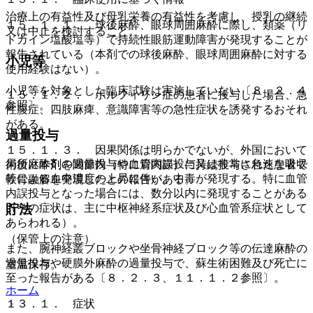
治療上の有益性及び母乳栄養の有益性を考慮し、授乳の継続
１５．１．１． 球後麻酔、眼球周囲麻酔に際し、類薬（リ
又は中止を検討すること。
ドカイン塩酸塩等）で持続性眼筋運動障害が発現することが
報告されている（本剤での球後麻酔、眼球周囲麻酔に対する
小児等
使用経験はない）。
小児等を対象とした臨床試験は実施していない〔８．２．４
１５．１．２． ポルフィリン症の患者に投与した場合、急
参照〕。
性腹症、四肢麻痺、意識障害等の急性症状を誘発するおそれ
がある。
過量投与
１５．１．３． 因果関係は明らかでないが、外国において
局所麻酔剤の過量投与や血管内誤投与又は非常に急速な吸収
術後に本剤を関節内（特に肩関節）に持続投与された患者で
等による血中濃度の上昇に伴い、中毒が発現する。特に血管
軟骨融解を発現したとの報告がある。
内誤投与となった場合には、数分以内に発現することがある
貯法
（その症状は、主に中枢神経系症状及び心血管系症状として
あらわれる）。
（保管上の注意）
また、腕神経叢ブロックや坐骨神経ブロック等の伝達麻酔の
過量投与や硬膜外麻酔の過量投与で、蘇生術困難及び死亡に
室温保存。
至った報告がある〔８．２．３、１１．１．２参照〕。
ホーム
１３．１． 症状