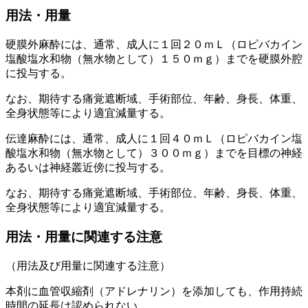
用法・用量
硬膜外麻酔には、通常、成人に１回２０ｍＬ（ロピバカイン
塩酸塩水和物（無水物として）１５０ｍｇ）までを硬膜外腔
に投与する。
なお、期待する痛覚遮断域、手術部位、年齢、身長、体重、
全身状態等により適宜減量する。
伝達麻酔には、通常、成人に１回４０ｍＬ（ロピバカイン塩
酸塩水和物（無水物として）３００ｍｇ）までを目標の神経
あるいは神経叢近傍に投与する。
なお、期待する痛覚遮断域、手術部位、年齢、身長、体重、
全身状態等により適宜減量する。
用法・用量に関連する注意
（用法及び用量に関連する注意）
本剤に血管収縮剤（アドレナリン）を添加しても、作用持続
時間の延長は認められない。