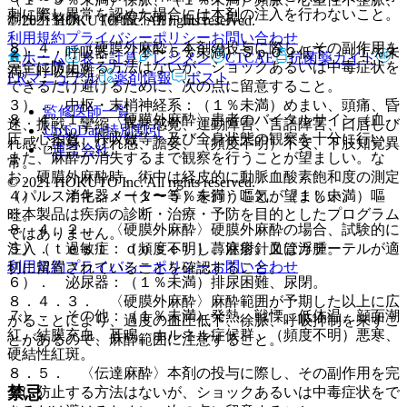
刺に際し異常を認めた場合には本剤の注入を行わないこと。
洞性不整脈、（頻度不明）血圧上昇。
© 2021 HOKUTO Inc. All rights reserved.
利用規約
プライバシーポリシー
お問い合わせ
８．４． 〈硬膜外麻酔〉本剤の投与に際し、その副作用を
２）． 呼吸器：（１〜５％未満）ＳｐＯ２低下、（１％未
ホーム
表・計算
レジメン
CTCAE
抗菌薬ガイド
完全に防止する方法はないが、ショックあるいは中毒症状を
満）呼吸困難。
ERマニュアル
薬剤情報
ポスト
できるだけ避けるために、次の点に留意すること。
３）． 中枢・末梢神経系：（１％未満）めまい、頭痛、昏
監修医師一覧
８．４．１． 〈硬膜外麻酔〉患者のバイタルサイン（血
迷、振戦、攣縮、異常感覚、運動障害、言語障害、口唇しび
UpToDate特別割引
圧、心拍数、呼吸数等）及び全身状態の観察を十分に行い、
れ感、全身しびれ感、譫妄、（頻度不明）不安、下肢知覚異
運営会社
また、麻酔が消失するまで観察を行うことが望ましい。な
常。
お、硬膜外麻酔時、術中は経皮的に動脈血酸素飽和度の測定
© 2021 HOKUTO Inc. All rights reserved.
（パルスオキシメーター等）を行うことが望ましい。
４）． 消化器：（１〜５％未満）嘔気、（１％未満）嘔
※本製品は疾病の診断・治療・予防を目的としたプログラム
吐。
８．４．２． 〈硬膜外麻酔〉硬膜外麻酔の場合、試験的に
ではありません。
注入（ｔｅｓｔ ｄｏｓｅ）し、注射針又はカテーテルが適
５）． 過敏症：（頻度不明）蕁麻疹、血管浮腫。
利用規約
プライバシーポリシー
お問い合わせ
切に留置されていることを確認すること。
６）． 泌尿器：（１％未満）排尿困難、尿閉。
８．４．３． 〈硬膜外麻酔〉麻酔範囲が予期した以上に広
７）． その他：（１％未満）発熱、戦慄、低体温、顔面潮
がることにより、過度の血圧低下、徐脈、呼吸抑制を来すこ
紅、結膜充血、耳鳴、ホルネル症候群、（頻度不明）悪寒、
とがあるので、麻酔範囲に注意すること。
硬結性紅斑。
８．５． 〈伝達麻酔〉本剤の投与に際し、その副作用を完
禁忌
全に防止する方法はないが、ショックあるいは中毒症状をで