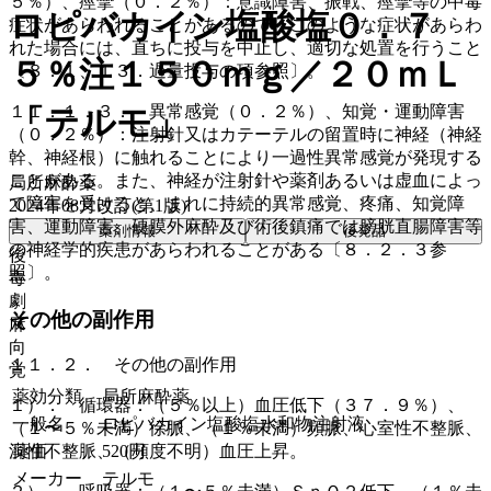
５％）、痙攣（０．２％）：意識障害、振戦、痙攣等の中毒
ロピバカイン塩酸塩０．７
症状があらわれることがあるので、このような症状があらわ
れた場合には、直ちに投与を中止し、適切な処置を行うこと
５％注１５０ｍｇ／２０ｍＬ
〔８．１、１３．過量投与の項参照〕。
１１．１．３． 異常感覚（０．２％）、知覚・運動障害
「テルモ」
（０．２％）：注射針又はカテーテルの留置時に神経（神経
幹、神経根）に触れることにより一過性異常感覚が発現する
ことがある。また、神経が注射針や薬剤あるいは虚血によっ
局所麻酔薬
て障害を受けると、まれに持続的異常感覚、疼痛、知覚障
2024年08月改訂(第1版)
害、運動障害、硬膜外麻酔及び術後鎮痛では膀胱直腸障害等
薬剤情報
後発品
の神経学的疾患があらわれることがある〔８．２．３参
後
照〕。
毒
劇
その他の副作用
麻
向
１１．２． その他の副作用
覚
薬効分類
局所麻酔薬
１）． 循環器：（５％以上）血圧低下（３７．９％）、
一般名
ロピバカイン塩酸塩水和物注射液
（１〜５％未満）徐脈、（１％未満）頻脈、心室性不整脈、
薬価
520
円
洞性不整脈、（頻度不明）血圧上昇。
メーカー
テルモ