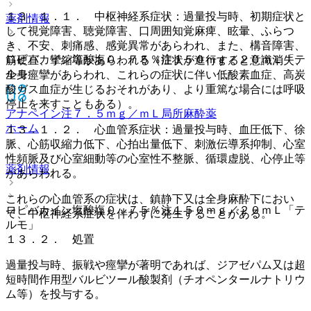
１３．１．１． 中枢神経系症状：過量投与時、初期症状と
薬剤情報
して視覚障害、聴覚障害、口周囲知覚麻痺、眩暈、ふらつ
き、不安、刺痛感、感覚異常があらわれ、また、構音障害、
ロピバカイン塩酸塩０．７５％注１５０ｍｇ／２０ｍＬ「テ
筋硬直、攣縮等があらわれる（症状が進行すると意識消失、
ルモ」
全身痙攣があらわれ、これらの症状に伴い低酸素血症、高炭
酸ガス血症が生じるおそれがあり、より重篤な場合には呼吸
停止を来すこともある）。
アナペイン注７．５ｍｇ／ｍＬ
局所麻酔薬
ホーム
１３．１．２． 心血管系症状：過量投与時、血圧低下、徐
脈、心筋収縮力低下、心拍出量低下、刺激伝導系抑制、心室
性頻脈及び心室細動等の心室性不整脈、循環虚脱、心停止等
薬剤情報
があらわれる。
これらの心血管系の症状は、鎮静下又は全身麻酔下におい
ロピバカイン塩酸塩０．７５％注１５０ｍｇ／２０ｍＬ「テ
て、中枢神経系症状を伴わずに発生することがある。
ルモ」
１３．２． 処置
過量投与時、振戦や痙攣が著明であれば、ジアゼパム又は超
短時間作用型バルビツール酸製剤（チオペンタールナトリウ
ム等）を投与する。