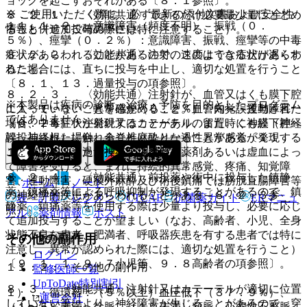
ョックを起こすおそれがある〔８．１参照〕。
※ ご使用いただく際に、必ず最新の添付文書および安全性
８．２．１． 〈効能共通〉できるだけ必要最少量にとどめ
１１．１．２． 意識障害（頻度不明）、振戦（０．
情報も併せてご確認下さい。
ること（追加投与の際には特に注意すること）。
５％）、痙攣（０．２％）：意識障害、振戦、痙攣等の中毒
症状があらわれることがあるので、このような症状があらわ
８．２．２． 〈効能共通〉注射の速度はできるだけ遅くす
れた場合には、直ちに投与を中止し、適切な処置を行うこと
ること。
〔８．１、１３．過量投与の項参照〕。
８．２．３． 〈効能共通〉注射針が、血管又はくも膜下腔
※本製品は疾病の診断・治療・予防を目的としたプログラム
１１．１．３． 異常感覚（０．２％）、知覚・運動障害
に入っていないことを確かめること。血管内へ誤投与された
ではありません。
（０．２％）：注射針又はカテーテルの留置時に神経（神経
場合、中毒症状が発現することがあり、また、くも膜下腔へ
幹、神経根）に触れることにより一過性異常感覚が発現する
誤投与された場合、全脊椎麻酔となることがある〔１１．
ことがある。また、神経が注射針や薬剤あるいは虚血によっ
１．３、１３．過量投与の項参照〕。
て障害を受けると、まれに持続的異常感覚、疼痛、知覚障
８．２．４． 〈効能共通〉前投薬や術中に投与した鎮静
害、運動障害、硬膜外麻酔及び術後鎮痛では膀胱直腸障害等
ホーム
ノート
薬、鎮痛薬等による呼吸抑制が発現することがあるので、鎮
の神経学的疾患があらわれることがある〔８．２．３参
表・計算
レジメン
CTCAE
抗菌薬ガイド
ERマニュ
静薬、鎮痛薬等を使用する際は少量より投与し、必要に応じ
照〕。
アル
薬剤情報
ポスト
て追加投与することが望ましい（なお、高齢者、小児、全身
状態不良な患者、肥満者、呼吸器疾患を有する患者では特に
その他の副作用
新規登録
注意し、異常が認められた際には、適切な処置を行うこと）
ログイン
〔９．１．１、９．７小児等、９．８高齢者の項参照〕。
１１．２． その他の副作用
監修医師一覧
UpToDate特別割引
８．３． 〈効能共通〉注射針又はカテーテルが適切に位置
１）． 循環器：（５％以上）血圧低下（３７．９％）、
運営会社
していない等により、神経障害が生じることがあるので、穿
（１〜５％未満）徐脈、（１％未満）頻脈、心室性不整脈、