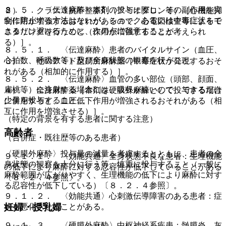
８．５． 〈伝達麻酔〉本剤の投与に際し、その副作用を完
２）． クラス３抗不整脈剤（アミオダロン等）［心機能抑
全に防止する方法はないが、ショックあるいは中毒症状をで
制作用が増強するおそれがあるので、心電図検査等によるモ
きるだけ避けるために、次の点に留意すること。
ニタリングを行うこと（作用が増強することが考えられ
る）］。
８．５．１． 〈伝達麻酔〉患者のバイタルサイン（血圧、
心拍数、呼吸数等）及び全身状態の観察を行うこと。
３）． 他のアミド型局所麻酔薬［中毒症状が発現するおそ
れがある（相加的に作用する）］。
８．５．２． 〈伝達麻酔〉血管の多い部位（頭部、顔面、
扁桃等）に注射する場合には、吸収が速いので、できるだけ
４）． 全身麻酔薬［本剤を硬膜外麻酔として投与する場合
少量を投与すること。
に併用すると、血圧低下作用が増強されるおそれがある（相
互に作用を増強させる）］。
（特定の背景を有する患者に関する注意）
高齢者
（合併症・既往歴等のある患者）
〈硬膜外麻酔〉投与量の減量を考慮するとともに、患者の全
９．１．１． 〈効能共通〉全身状態不良な患者：生理機能
身状態の観察を十分に行う等、慎重に投与すること（一般に
の低下により麻酔に対する忍容性が低下していることがある
麻酔範囲が広がりやすく、生理機能の低下により麻酔に対す
〔８．２．４参照〕。
る忍容性が低下している）〔８．２．４参照〕。
９．１．２． 〈効能共通〉心刺激伝導障害のある患者：症
妊婦・授乳婦
状を悪化させることがある。
９．１．３． 〈硬膜外麻酔〉中枢神経系疾患：髄膜炎、灰