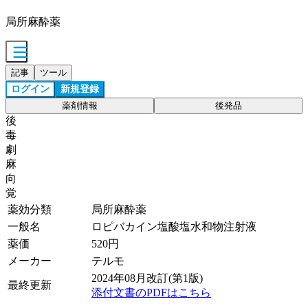
局所麻酔薬
記事
ツール
ログイン
新規登録
薬剤情報
後発品
後
毒
劇
麻
向
覚
薬効分類
局所麻酔薬
一般名
ロピバカイン塩酸塩水和物注射液
薬価
520
円
メーカー
テルモ
2024年08月改訂(第1版)
最終更新
添付文書のPDFはこちら