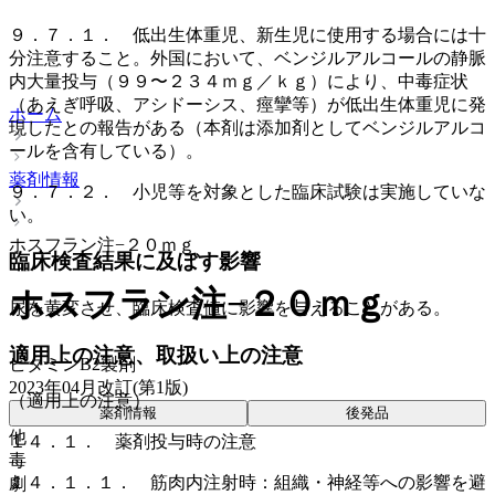
９．７．１． 低出生体重児、新生児に使用する場合には十
分注意すること。外国において、ベンジルアルコールの静脈
内大量投与（９９〜２３４ｍｇ／ｋｇ）により、中毒症状
（あえぎ呼吸、アシドーシス、痙攣等）が低出生体重児に発
ホーム
現したとの報告がある（本剤は添加剤としてベンジルアルコ
ールを含有している）。
薬剤情報
９．７．２． 小児等を対象とした臨床試験は実施していな
い。
ホスフラン注−２０ｍｇ
臨床検査結果に及ぼす影響
ホスフラン注−２０ｍｇ
尿を黄変させ、臨床検査値に影響を与えることがある。
適用上の注意、取扱い上の注意
ビタミンB2製剤
2023年04月改訂(第1版)
（適用上の注意）
薬剤情報
後発品
他
１４．１． 薬剤投与時の注意
毒
１４．１．１． 筋肉内注射時：組織・神経等への影響を避
劇