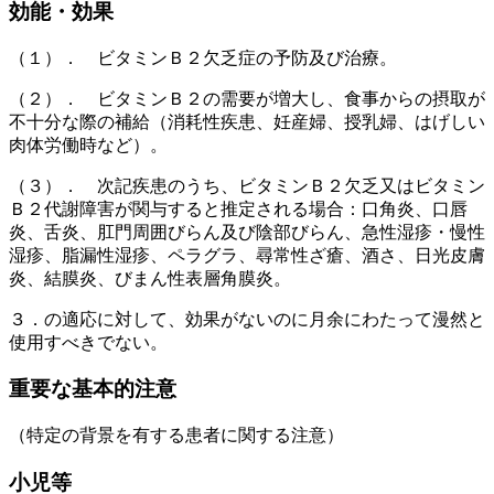
効能・効果
（１）． ビタミンＢ２欠乏症の予防及び治療。
（２）． ビタミンＢ２の需要が増大し、食事からの摂取が
不十分な際の補給（消耗性疾患、妊産婦、授乳婦、はげしい
肉体労働時など）。
（３）． 次記疾患のうち、ビタミンＢ２欠乏又はビタミン
Ｂ２代謝障害が関与すると推定される場合：口角炎、口唇
炎、舌炎、肛門周囲びらん及び陰部びらん、急性湿疹・慢性
湿疹、脂漏性湿疹、ペラグラ、尋常性ざ瘡、酒さ、日光皮膚
炎、結膜炎、びまん性表層角膜炎。
３．の適応に対して、効果がないのに月余にわたって漫然と
使用すべきでない。
重要な基本的注意
（特定の背景を有する患者に関する注意）
小児等