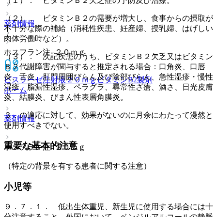
（１）． ビタミンＢ２欠乏症の予防及び治療。
（２）． ビタミンＢ２の需要が増大し、食事からの摂取が
薬剤情報
不十分な際の補給（消耗性疾患、妊産婦、授乳婦、はげしい
肉体労働時など）。
ホスフラン注−２０ｍｇ
（３）． 次記疾患のうち、ビタミンＢ２欠乏又はビタミン
Ｂ２代謝障害が関与すると推定される場合：口角炎、口唇
炎、舌炎、肛門周囲びらん及び陰部びらん、急性湿疹・慢性
ビスラーゼ注射液２０ｍｇ
ビタミンB2製剤
湿疹、脂漏性湿疹、ペラグラ、尋常性ざ瘡、酒さ、日光皮膚
ホーム
炎、結膜炎、びまん性表層角膜炎。
３．の適応に対して、効果がないのに月余にわたって漫然と
薬剤情報
使用すべきでない。
重要な基本的注意
ホスフラン注−２０ｍｇ
（特定の背景を有する患者に関する注意）
小児等
９．７．１． 低出生体重児、新生児に使用する場合には十
分注意すること。外国において、ベンジルアルコールの静脈