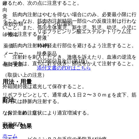
けるため、次の点に注意すること。
麻
向
・ 筋肉内注射はやむを得ない場合にのみ、必要最小限に行
覚
うこと。なお、筋肉内注射時同一部位への反復注射は行わな
薬効分類
ビタミンB2製剤
いこと。また、低出生体重児、新生児、乳児、幼児、小児に
リボフラビンリン酸エステルナトリウム注
は特に注意すること。
一般名
射液
・ 筋肉内注射時神経走行部位を避けるよう注意すること。
薬価
104
円
メーカー
扶桑薬品
・ 注射針を刺入したとき、激痛を訴えたり、血液の逆流を
2023年04月改訂(第1版)
みた場合は、直ちに針を抜き、部位をかえて注射すること。
最終更新
添付文書のPDFはこちら
（取扱い上の注意）
用法・用量
外箱開封後は遮光して保存すること。
リボフラビンとして、通常成人１日２〜３０ｍｇを皮下、筋
貯法
肉内又は静脈内注射する。
（保管上の注意）
なお、年齢、症状により適宜増減する。
室温保存。
効能・効果
ホーム