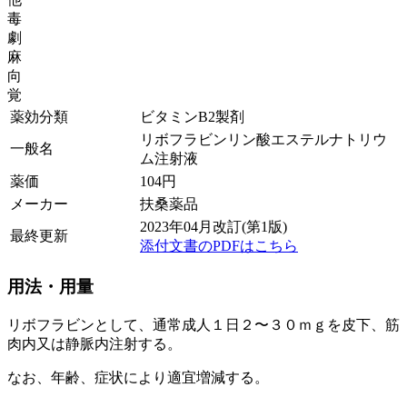
毒
劇
麻
向
覚
薬効分類
ビタミンB2製剤
リボフラビンリン酸エステルナトリウ
一般名
ム注射液
薬価
104
円
メーカー
扶桑薬品
2023年04月改訂(第1版)
最終更新
添付文書のPDFはこちら
用法・用量
リボフラビンとして、通常成人１日２〜３０ｍｇを皮下、筋
肉内又は静脈内注射する。
なお、年齢、症状により適宜増減する。