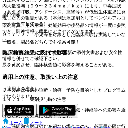
内大量投与（９９〜２３４ｍｇ／ｋｇ）により、中毒症状
（あえぎ呼吸、アシドーシス、痙攣等）が低出生体重児に発
薬剤情報
現したとの報告がある（本剤は添加剤としてベンジルアルコ
ールを含有している）。
薬剤写真、用法用量、効能効果や後発品の情報が一度に参照
でき、関連情報へ簡単にアクセスができます。
９．７．２． 小児等を対象とした臨床試験は実施していな
い。
一般名、製品名どちらでも検索可能！
臨床検査結果に及ぼす影響
※ ご使用いただく際に、必ず最新の添付文書および安全性
情報も併せてご確認下さい。
尿を黄変させ、臨床検査値に影響を与えることがある。
適用上の注意、取扱い上の注意
（適用上の注意）
※本製品は疾病の診断・治療・予防を目的としたプログラム
ではありません。
１４．１． 薬剤投与時の注意
１４．１．１． 筋肉内注射時：組織・神経等への影響を避
けるため、次の点に注意すること。
ホーム
ノート
・ 筋肉内注射はやむを得ない場合にのみ、必要最小限に行