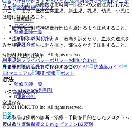
表・計算
レジメン
CTCAE
抗菌薬ガイド
ERマニュ
うこと。なお、筋肉内注射時同一部位への反復注射は行わな
アル
薬剤情報
ポスト
いこと。また、低出生体重児、新生児、乳児、幼児、小児に
は特に注意すること。
新規登録
ログイン
・ 筋肉内注射時神経走行部位を避けるよう注意すること。
監修医師一覧
UpToDate特別割引
・ 注射針を刺入したとき、激痛を訴えたり、血液の逆流を
運営会社
みた場合は、直ちに針を抜き、部位をかえて注射すること。
© 2021 HOKUTO Inc. All rights reserved.
（取扱い上の注意）
利用規約
プライバシーポリシー
お問い合わせ
ホーム
表・計算
レジメン
CTCAE
抗菌薬ガイド
外箱開封後は遮光して保存すること。
ERマニュアル
薬剤情報
ポスト
貯法
監修医師一覧
UpToDate特別割引
（保管上の注意）
運営会社
室温保存。
© 2021 HOKUTO Inc. All rights reserved.
※本製品は疾病の診断・治療・予防を目的としたプログラム
ではありません。
ビスラーゼ注射液２０ｍｇ
ビタミンB2製剤