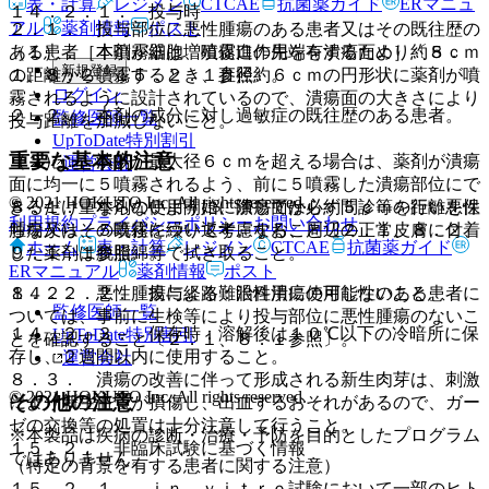
表・計算
レジメン
CTCAE
抗菌薬ガイド
ERマニュ
１４．２．１． 投与時
アル
薬剤情報
ポスト
２．１． 投与部位に悪性腫瘍のある患者又はその既往歴の
（１）． 本噴霧器は、噴霧口の先端を潰瘍面より約５ｃｍ
ある患者［本剤が細胞増殖促進作用を有するため］〔８．
新規登録
の距離から噴霧するとき、直径約６ｃｍの円形状に薬剤が噴
１、８．２、１５．２．１参照〕。
ログイン
霧されるように設計されているので、潰瘍面の大きさにより
２．２． 本剤の成分に対し過敏症の既往歴のある患者。
監修医師一覧
投与距離を加減しないこと。
UpToDate特別割引
重要な基本的注意
（２）． 潰瘍が最大径６ｃｍを超える場合は、薬剤が潰瘍
運営会社
面に均一に５噴霧されるよう、前に５噴霧した潰瘍部位にで
© 2021 HOKUTO Inc. All rights reserved.
きるだけ重ならないように、潰瘍面から約５ｃｍの距離を保
８．１． 本剤の使用開始に際しては必ず問診等を行い悪性
利用規約
プライバシーポリシー
お問い合わせ
ちながら、５噴霧を繰り返す。なお、周辺の正常皮膚に付着
腫瘍又はその既往について考慮すること〔２．１、８．２、
ホーム
表・計算
レジメン
CTCAE
抗菌薬ガイド
した薬剤は脱脂綿等で拭き取ること。
９．１．１参照〕。
ERマニュアル
薬剤情報
ポスト
１４．２．２． 投与経路：眼科用に使用しないこと。
８．２． 悪性腫瘍による難治性潰瘍の可能性のある患者に
監修医師一覧
ついては、事前に生検等により投与部位に悪性腫瘍のないこ
１４．２．３． 保存時：溶解後は１０℃以下の冷暗所に保
UpToDate特別割引
とを確認すること〔２．１、８．１参照〕。
存し、２週間以内に使用すること。
運営会社
８．３． 潰瘍の改善に伴って形成される新生肉芽は、刺激
© 2021 HOKUTO Inc. All rights reserved.
その他の注意
により新生血管が損傷し、出血するおそれがあるので、ガー
ゼの交換等の処置は十分注意して行うこと。
※本製品は疾病の診断・治療・予防を目的としたプログラム
１５．２． 非臨床試験に基づく情報
ではありません。
（特定の背景を有する患者に関する注意）
１５．２．１． ｉｎ ｖｉｔｒｏ試験において一部のヒト