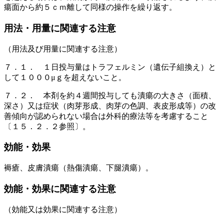
瘍面から約５ｃｍ離して同様の操作を繰り返す。
用法・用量に関連する注意
（用法及び用量に関連する注意）
７．１． １日投与量はトラフェルミン（遺伝子組換え）と
して１０００μｇを超えないこと。
７．２． 本剤を約４週間投与しても潰瘍の大きさ（面積、
深さ）又は症状（肉芽形成、肉芽の色調、表皮形成等）の改
善傾向が認められない場合は外科的療法等を考慮すること
〔１５．２．２参照〕。
効能・効果
褥瘡、皮膚潰瘍（熱傷潰瘍、下腿潰瘍）。
効能・効果に関連する注意
（効能又は効果に関連する注意）