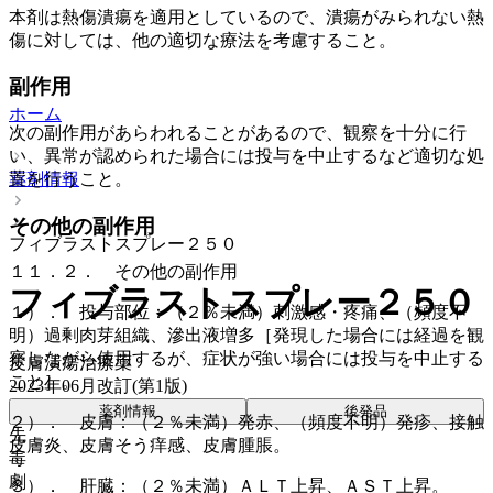
本剤は熱傷潰瘍を適用としているので、潰瘍がみられない熱
傷に対しては、他の適切な療法を考慮すること。
副作用
ホーム
次の副作用があらわれることがあるので、観察を十分に行
い、異常が認められた場合には投与を中止するなど適切な処
薬剤情報
置を行うこと。
その他の副作用
フィブラストスプレー２５０
１１．２． その他の副作用
フィブラストスプレー２５０
１）． 投与部位：（２％未満）刺激感・疼痛、（頻度不
明）過剰肉芽組織、滲出液増多［発現した場合には経過を観
察しながら使用するが、症状が強い場合には投与を中止する
皮膚潰瘍治療薬
こと］。
2023年06月改訂(第1版)
薬剤情報
後発品
２）． 皮膚：（２％未満）発赤、（頻度不明）発疹、接触
先
皮膚炎、皮膚そう痒感、皮膚腫脹。
毒
劇
３）． 肝臓：（２％未満）ＡＬＴ上昇、ＡＳＴ上昇。