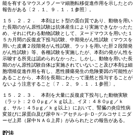
能を有するマウスメラノーマ細胞転移促進作用を示したとの
報告がある〔２．１、９．１．１参照〕。
１５．２．２． 本剤はヒト型の蛋白質であり、動物を用い
た長期のがん原性試験は抗体産生により実施できなかったた
め、それに代わる動物試験として、ヌードマウスを用いた１
５カ月間の反復皮下投与試験、中期発がん性試験（マウスを
用いた皮膚２段階発がん性試験、ラットを用いた肝２段階発
がん性試験）等、各種試験を実施したが、本剤の発がん性を
示唆する所見は認められなかった。しかし、動物を用いた長
期のがん原性試験自体は実施されていないこと及び本剤は細
胞増殖促進作用を有し、悪性腫瘍発生の危険要因の可能性が
あることから、本剤を長期にわたって漫然と投与することが
ないよう注意すること〔７．２、９．１．１参照〕。
１５．２．３． 本剤を大量に反復皮下投与した動物実験
（ラット：２００μｇ／ｋｇ以上、イヌ：４８０μｇ／ｋ
ｇ、サル：４５μｇ／ｋｇ以上）において、腎臓の炎症性病
変並びに尿蛋白及び尿中Ｎ−アセチル−β−Ｄ−グルコサミニダ
ーゼ上昇（尿中ＮＡＧ上昇）がみられたとの報告がある。
貯法