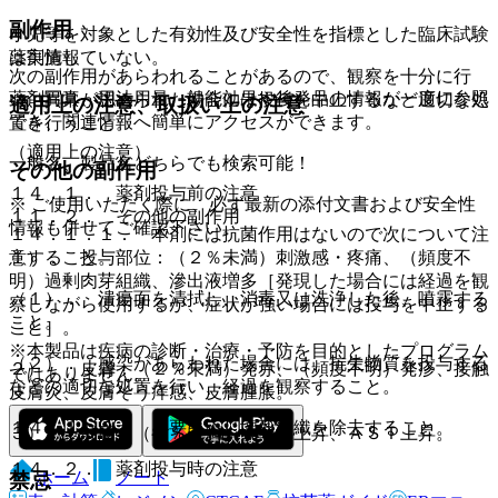
副作用
小児等を対象とした有効性及び安全性を指標とした臨床試験
薬剤情報
は実施していない。
次の副作用があらわれることがあるので、観察を十分に行
薬剤写真、用法用量、効能効果や後発品の情報が一度に参照
い、異常が認められた場合には投与を中止するなど適切な処
適用上の注意、取扱い上の注意
でき、関連情報へ簡単にアクセスができます。
置を行うこと。
（適用上の注意）
一般名、製品名どちらでも検索可能！
その他の副作用
１４．１． 薬剤投与前の注意
※ ご使用いただく際に、必ず最新の添付文書および安全性
１１．２． その他の副作用
情報も併せてご確認下さい。
１４．１．１． 本剤には抗菌作用はないので次について注
意すること。
１）． 投与部位：（２％未満）刺激感・疼痛、（頻度不
明）過剰肉芽組織、滲出液増多［発現した場合には経過を観
（１）． 潰瘍面を清拭し、消毒又は洗浄した後、噴霧する
察しながら使用するが、症状が強い場合には投与を中止する
こと。
こと］。
※本製品は疾病の診断・治療・予防を目的としたプログラム
（２）． 感染があらわれた場合には、抗生物質を投与する
２）． 皮膚：（２％未満）発赤、（頻度不明）発疹、接触
ではありません。
などの適切な処置を行い、経過を観察すること。
皮膚炎、皮膚そう痒感、皮膚腫脹。
１４．１．２． 必要に応じ壊死組織を除去すること。
３）． 肝臓：（２％未満）ＡＬＴ上昇、ＡＳＴ上昇。
１４．２． 薬剤投与時の注意
ホーム
ノート
禁忌