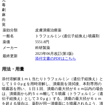
毒
劇
麻
向
覚
薬効分類
皮膚潰瘍治療薬
一般名
トラフェルミン (遺伝子組換え) 噴霧剤
薬価
5551.8
円
メーカー
科研製薬
2023年06月改訂(第1版)
最終更新
添付文書のPDFはこちら
用法・用量
添付溶解液１ｍＬ当たりトラフェルミン（遺伝子組換え）と
して１００μｇを用時溶解し、潰瘍面を清拭後、本剤専用の
噴霧器を用い、１日１回、潰瘍の最大径が６ｃｍ以内の場合
は、潰瘍面から約５ｃｍ離して５噴霧（トラフェルミン（遺
伝子組換え）として３０μｇ）する。潰瘍の最大径が６ｃｍ
を超える場合は、薬剤が同一潰瘍面に５噴霧されるよう、潰