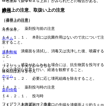
ーゼ上昇（尿中ＮＡＧ上昇）がみられたとの報告がある。
適用上の注意、取扱い上の注意
貯法
（適用上の注意）
（保管上の注意）
１４．１． 薬剤投与前の注意
冷所保存。
１４．１．１． 本剤には抗菌作用はないので次について注
ホーム
意すること。
（１）． 潰瘍面を清拭し、消毒又は洗浄した後、噴霧する
薬剤情報
こと。
（２）． 感染があらわれた場合には、抗生物質を投与する
フィブラストスプレー２５０
などの適切な処置を行い、経過を観察すること。
後発品はありません
ホーム
１４．１．２． 必要に応じ壊死組織を除去すること。
１４．２． 薬剤投与時の注意
薬剤情報
１４．２．１． 投与時
フィブラストスプレー２５０
（１）． 本噴霧器は、噴霧口の先端を潰瘍面より約５ｃｍ