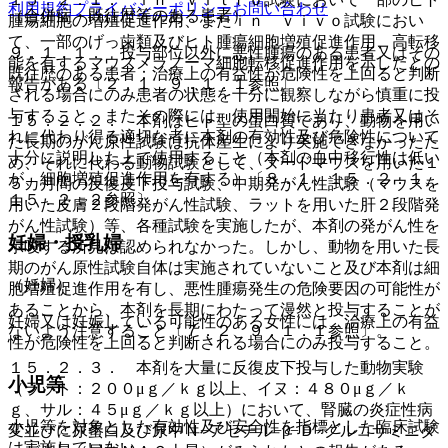
利用規約
プライバシーポリシー
お問い合わせ
（合併症・既往歴等のある患者）
腫瘍細胞の増殖促進作用、またｉｎ ｖｉｖｏ試験におい
て、一部のげっ歯類及びヒト腫瘍細胞増殖促進作用、高転移
９．１．１． 投与部位以外に悪性腫瘍のある患者又はその
能を有するマウスメラノーマ細胞転移促進作用を示したとの
既往歴のある患者：治療上の有益性が危険性を上回ると判断
報告がある〔２．１、９．１．１参照〕。
される場合にのみ患者の状態を十分に観察しながら慎重に投
与すること、またその際には、使用開始に当たり患者又はそ
１５．２．２． 本剤はヒト型の蛋白質であり、動物を用い
れに代わり得る適切な者に本剤の有効性及び危険性について
た長期のがん原性試験は抗体産生により実施できなかったた
十分に説明した上で使用すること（本剤の血中移行性は低い
め、それに代わる動物試験として、ヌードマウスを用いた１
が、細胞増殖促進作用を有する）〔８．１、１５．２．１、
５カ月間の反復皮下投与試験、中期発がん性試験（マウスを
１５．２．２参照〕。
用いた皮膚２段階発がん性試験、ラットを用いた肝２段階発
がん性試験）等、各種試験を実施したが、本剤の発がん性を
妊婦・授乳婦
示唆する所見は認められなかった。しかし、動物を用いた長
期のがん原性試験自体は実施されていないこと及び本剤は細
（妊婦）
胞増殖促進作用を有し、悪性腫瘍発生の危険要因の可能性が
あることから、本剤を長期にわたって漫然と投与することが
妊婦又は妊娠している可能性のある女性には、治療上の有益
ないよう注意すること〔７．２、９．１．１参照〕。
性が危険性を上回ると判断される場合にのみ投与すること。
１５．２．３． 本剤を大量に反復皮下投与した動物実験
小児等
（ラット：２００μｇ／ｋｇ以上、イヌ：４８０μｇ／ｋ
ｇ、サル：４５μｇ／ｋｇ以上）において、腎臓の炎症性病
小児等を対象とした有効性及び安全性を指標とした臨床試験
変並びに尿蛋白及び尿中Ｎ−アセチル−β−Ｄ−グルコサミニダ
は実施していない。