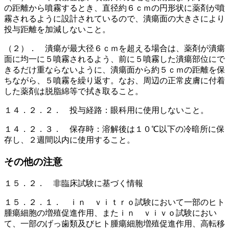
の距離から噴霧するとき、直径約６ｃｍの円形状に薬剤が噴
霧されるように設計されているので、潰瘍面の大きさにより
投与距離を加減しないこと。
（２）． 潰瘍が最大径６ｃｍを超える場合は、薬剤が潰瘍
面に均一に５噴霧されるよう、前に５噴霧した潰瘍部位にで
きるだけ重ならないように、潰瘍面から約５ｃｍの距離を保
ちながら、５噴霧を繰り返す。なお、周辺の正常皮膚に付着
した薬剤は脱脂綿等で拭き取ること。
１４．２．２． 投与経路：眼科用に使用しないこと。
１４．２．３． 保存時：溶解後は１０℃以下の冷暗所に保
存し、２週間以内に使用すること。
その他の注意
１５．２． 非臨床試験に基づく情報
１５．２．１． ｉｎ ｖｉｔｒｏ試験において一部のヒト
腫瘍細胞の増殖促進作用、またｉｎ ｖｉｖｏ試験におい
て、一部のげっ歯類及びヒト腫瘍細胞増殖促進作用、高転移