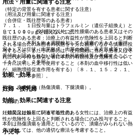
用法・用量に関連する注意
（特定の背景を有する患者に関する注意）
（用法及び用量に関連する注意）
（合併症・既往歴等のある患者）
７．１． １日投与量はトラフェルミン（遺伝子組換え）と
９．１．１． 投与部位以外に悪性腫瘍のある患者又はその
して１０００μｇを超えないこと。
既往歴のある患者：治療上の有益性が危険性を上回ると判断
７．２． 本剤を約４週間投与しても潰瘍の大きさ（面積、
される場合にのみ患者の状態を十分に観察しながら慎重に投
深さ）又は症状（肉芽形成、肉芽の色調、表皮形成等）の改
与すること、またその際には、使用開始に当たり患者又はそ
善傾向が認められない場合は外科的療法等を考慮すること
れに代わり得る適切な者に本剤の有効性及び危険性について
〔１５．２．２参照〕。
十分に説明した上で使用すること（本剤の血中移行性は低い
が、細胞増殖促進作用を有する）〔８．１、１５．２．１、
効能・効果
１５．２．２参照〕。
褥瘡、皮膚潰瘍（熱傷潰瘍、下腿潰瘍）。
妊婦・授乳婦
効能・効果に関連する注意
（妊婦）
妊婦又は妊娠している可能性のある女性には、治療上の有益
（効能又は効果に関連する注意）
性が危険性を上回ると判断される場合にのみ投与すること。
本剤は熱傷潰瘍を適用としているので、潰瘍がみられない熱
傷に対しては、他の適切な療法を考慮すること。
小児等