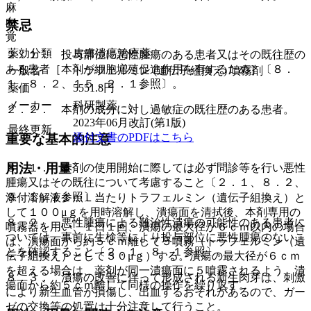
麻
向
禁忌
覚
薬効分類
皮膚潰瘍治療薬
２．１． 投与部位に悪性腫瘍のある患者又はその既往歴の
ある患者［本剤が細胞増殖促進作用を有するため］〔８．
一般名
トラフェルミン (遺伝子組換え) 噴霧剤
１、８．２、１５．２．１参照〕。
薬価
5551.8
円
メーカー
科研製薬
２．２． 本剤の成分に対し過敏症の既往歴のある患者。
2023年06月改訂(第1版)
最終更新
添付文書のPDFはこちら
重要な基本的注意
用法・用量
８．１． 本剤の使用開始に際しては必ず問診等を行い悪性
腫瘍又はその既往について考慮すること〔２．１、８．２、
９．１．１参照〕。
添付溶解液１ｍＬ当たりトラフェルミン（遺伝子組換え）と
して１００μｇを用時溶解し、潰瘍面を清拭後、本剤専用の
８．２． 悪性腫瘍による難治性潰瘍の可能性のある患者に
噴霧器を用い、１日１回、潰瘍の最大径が６ｃｍ以内の場合
ついては、事前に生検等により投与部位に悪性腫瘍のないこ
は、潰瘍面から約５ｃｍ離して５噴霧（トラフェルミン（遺
とを確認すること〔２．１、８．１参照〕。
伝子組換え）として３０μｇ）する。潰瘍の最大径が６ｃｍ
を超える場合は、薬剤が同一潰瘍面に５噴霧されるよう、潰
８．３． 潰瘍の改善に伴って形成される新生肉芽は、刺激
瘍面から約５ｃｍ離して同様の操作を繰り返す。
により新生血管が損傷し、出血するおそれがあるので、ガー
ゼの交換等の処置は十分注意して行うこと。