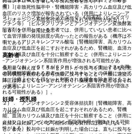
のコントロールが著しく不良の患者を除く））〔２．６参
者）］。
照〕［非致死性脳卒中・腎機能障害・高カリウム血症及び低
血圧のリスク増加が報告されている（併用によりレニン−ア
９）． ジペプチジルペプチダーゼ−４阻害剤（ビルダグリ
ンジオテンシン系阻害作用が増強される可能性がある）］。
プチン等）［ビルダグリプチンとアンジオテンシン変換酵素
阻害剤を併用している患者では、併用していない患者に比べ
１０．２． 併用注意：
て血管浮腫の発現頻度が高かったとの報告がある（機序は不
１）． アリスキレンフマル酸塩［腎機能障害、高カリウム
明である）］。
血症及び低血圧を起こすおそれがあるため、腎機能、血清カ
リウム値及び血圧を十分に観察すること（併用によりレニン
高齢者
−アンジオテンシン系阻害作用が増強される可能性があ
る）。なお、ｅＧＦＲが６０ｍＬ／ｍｉｎ／１．７３u未満
低用量（例えば２．５ｍｇ／日）から投与を開始するなど患
の腎機能障害のある患者へのアリスキレンとの併用について
者の状態を観察しながら慎重に投与すること（一般に過度の
は、治療上やむを得ないと判断される場合を除き避けること
降圧は好ましくないとされており、脳梗塞等が起こるおそれ
（併用によりレニン−アンジオテンシン系阻害作用が増強さ
がある）。
れる可能性がある）］。
妊婦・授乳婦
２）． アンジオテンシン２受容体拮抗剤［腎機能障害、高
カリウム血症及び低血圧を起こすおそれがあるため、腎機
（妊婦）
能、血清カリウム値及び血圧を十分に観察すること（併用に
よりレニン−アンジオテンシン系阻害作用が増強される可能
妊婦又は妊娠している可能性のある女性には投与しないこ
性がある）］。
と。また、投与中に妊娠が判明した場合には、直ちに投与を