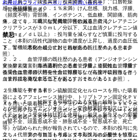
上昇、肩こり、味覚異常、視覚障害（霧視等）、口唇乾燥
利用規約
プライバシーポリシー
お問い合わせ
感、手指腫脹、（０．１％未満）けん怠感、脱力感、浮腫、
（腎機能障害患者）
（頻度不明）背部痛、インポテンス、低血糖、関節痛、筋肉
９．２．１． 重篤な腎機能障害のある患者（クレアチニン
痛、ほてり、耳鳴、知覚異常、性欲減退、口渇。
クリアランスが３０ｍＬ／分以下、又は血清クレアチニン値
禁忌
が３ｍｇ／ｄＬ以上）：投与量を減らすなど慎重に投与する
こと（本剤の活性代謝物の血中濃度が上昇し、過度の血圧低
下、腎機能悪化を起こすおそれがある）〔１６．６．１参
２．１． 本剤の成分に対し過敏症の既往歴のある患者。
照〕。
２．２． 血管浮腫の既往歴のある患者（アンジオテンシン
９．２．２． 血液透析中の患者：少量より開始し、増量す
変換酵素阻害剤等の薬剤による血管浮腫、遺伝性血管浮腫、
る場合は患者の状態を十分に観察しながら徐々に行うこと
後天性血管浮腫、特発性血管浮腫等）［高度呼吸困難を伴う
（まれに急激な血圧低下を起こすおそれがある）。
血管浮腫を発現することがある］〔１１．１．１参照〕。
（生殖能を有する者）
２．３． デキストラン硫酸固定化セルロースを用いた吸着
器によるアフェレーシス施行中、トリプトファン固定化ＰＶ
９．４．１． 妊娠する可能性のある女性：妊娠しているこ
Ａを用いた吸着器によるアフェレーシス施行中（ＰＶＡ：ポ
とが把握されずアンジオテンシン変換酵素阻害剤又はアンジ
リビニルアルコール）又はポリエチレンテレフタレートを用
オテンシン２受容体拮抗剤を使用し、胎児・新生児への影響
いた吸着器によるアフェレーシス施行中の患者〔１０．１参
（腎不全、頭蓋形成不全・肺形成不全・腎形成不全、死亡
照〕。
等）が認められた例が報告されているので、本剤の投与に先
立ち、代替薬の有無等も考慮して本剤投与の必要性を慎重に
２．４． アクリロニトリルメタリルスルホン酸ナトリウム