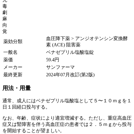
毒
劇
麻
向
覚
血圧降下薬 > アンジオテンシン変換酵
薬効分類
素 (ACE) 阻害薬
一般名
ベナゼプリル塩酸塩錠
薬価
59.4
円
メーカー
サンファーマ
最終更新
2024年07月改訂(第2版)
用法・用量
通常、成人にはベナゼプリル塩酸塩として５〜１０ｍｇを１
日１回経口投与する。
なお、年齢、症状により適宜増減する。ただし、重症高血圧
症又は腎障害を伴う高血圧症の患者では２．５ｍｇから投与
を開始することが望ましい。