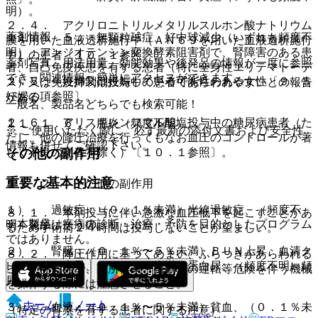
明）。
２．４． アクリロニトリルメタリルスルホン酸ナトリウム
薬剤情報
１１．１．５． 無顆粒球症、好中球減少（いずれも頻度不
膜を用いた血液透析施行中（ＡＮ６９を用いた血液透析施行
明）：アンジオテンシン変換酵素阻害剤で、腎障害のある患
中）の患者〔１０．１参照〕。
薬剤写真、用法用量、効能効果や後発品の情報が一度に参照
者、自己免疫疾患を有する患者（特に全身性エリテマトーデ
でき、関連情報へ簡単にアクセスができます。
２．５． 妊婦又は妊娠している可能性のある女性〔９．５
ス）又は免疫抑制剤投与中の患者であらわれやすいとの報告
妊婦の項参照〕。
がある。
一般名、製品名どちらでも検索可能！
２．６． アリスキレンフマル酸塩投与中の糖尿病患者（た
１１．１．６． 膵炎（頻度不明）。
※ ご使用いただく際に、必ず最新の添付文書および安全性
だし、他の降圧治療を行ってもなお血圧のコントロールが著
情報も併せてご確認下さい。
その他の副作用
しく不良の患者を除く）〔１０．１参照〕。
重要な基本的注意
１１．２． その他の副作用
１）． 過敏症：（０．１％未満）光線過敏症、（頻度不
８．１． 本剤投与に伴い急激な血圧低下を起こすことがあ
※本製品は疾病の診断・治療・予防を目的としたプログラム
明）発疹、そう痒。
るため手術前２４時間は投与しないことが望ましい。
ではありません。
２）． 腎臓：（０．１％〜５％未満）ＢＵＮ上昇、血清ク
８．２． 降圧作用に基づくめまい、ふらつきがあらわれる
レアチニン上昇、（０．１％未満）蛋白尿、（頻度不明）頻
ことがあるので、高所作業、自動車の運転等危険を伴う機械
尿。
を操作する際には注意させること。
ホーム
ノート
３）． 血液：（０．１％〜５％未満）貧血、（０．１％未
（特定の背景を有する患者に関する注意）