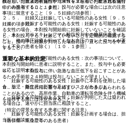
検討し、治療上の有益性が危険性を上回ると判断される場合
膜を用いた血液透析施行中（ＡＮ６９を用いた血液透析施行
にのみ投与すること。また、投与が必要な場合には次の注意
中）の患者〔１０．１参照〕。
事項に留意すること〔９．５妊婦の項参照〕。
２．５． 妊婦又は妊娠している可能性のある女性〔９．５
（１）． 妊娠する可能性のある女性：妊娠する可能性のあ
妊婦の項参照〕。
る女性の場合、本剤投与開始前に妊娠していないことを確認
２．６． アリスキレンフマル酸塩投与中の糖尿病患者（た
し、本剤投与中も、妊娠していないことを定期的に確認する
だし、他の降圧治療を行ってもなお血圧のコントロールが著
こと。投与中に妊娠が判明した場合には、直ちに投与を中止
しく不良の患者を除く）〔１０．１参照〕。
すること。
（２）． 妊娠する可能性のある女性：次の事項について、
重要な基本的注意
本剤投与開始時に患者に説明すること。また、投与中も必要
に応じ説明すること。
８．１． 本剤投与に伴い急激な血圧低下を起こすことがあ
るため手術前２４時間は投与しないことが望ましい。
・ 妊娠する可能性のある女性：妊娠中に本剤を使用した場
合、胎児・新生児に影響を及ぼすリスクがあること。
８．２． 降圧作用に基づくめまい、ふらつきがあらわれる
ことがあるので、高所作業、自動車の運転等危険を伴う機械
・ 妊娠する可能性のある女性：妊娠が判明した又は疑われ
を操作する際には注意させること。
る場合は、速やかに担当医に相談すること。
（特定の背景を有する患者に関する注意）
・ 妊娠する可能性のある女性：妊娠を計画する場合は、担
当医に相談すること。
（合併症・既往歴等のある患者）