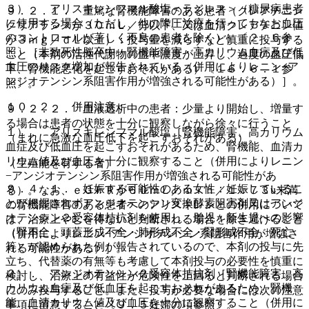
３）． アリスキレンフマル酸塩＜ラジレス＞（糖尿病患者
９．２．１． 重篤な腎機能障害のある患者（クレアチニン
に使用する場合（ただし、他の降圧治療を行ってもなお血圧
クリアランスが３０ｍＬ／分以下、又は血清クレアチニン値
のコントロールが著しく不良の患者を除く））〔２．６参
が３ｍｇ／ｄＬ以上）：投与量を減らすなど慎重に投与する
照〕［非致死性脳卒中・腎機能障害・高カリウム血症及び低
こと（本剤の活性代謝物の血中濃度が上昇し、過度の血圧低
血圧のリスク増加が報告されている（併用によりレニン−ア
下、腎機能悪化を起こすおそれがある）〔１６．６．１参
ンジオテンシン系阻害作用が増強される可能性がある）］。
照〕。
１０．２． 併用注意：
９．２．２． 血液透析中の患者：少量より開始し、増量す
る場合は患者の状態を十分に観察しながら徐々に行うこと
１）． アリスキレンフマル酸塩［腎機能障害、高カリウム
（まれに急激な血圧低下を起こすおそれがある）。
血症及び低血圧を起こすおそれがあるため、腎機能、血清カ
リウム値及び血圧を十分に観察すること（併用によりレニン
（生殖能を有する者）
−アンジオテンシン系阻害作用が増強される可能性があ
９．４．１． 妊娠する可能性のある女性：妊娠しているこ
る）。なお、ｅＧＦＲが６０ｍＬ／ｍｉｎ／１．７３u未満
とが把握されずアンジオテンシン変換酵素阻害剤又はアンジ
の腎機能障害のある患者へのアリスキレンとの併用について
オテンシン２受容体拮抗剤を使用し、胎児・新生児への影響
は、治療上やむを得ないと判断される場合を除き避けること
（腎不全、頭蓋形成不全・肺形成不全・腎形成不全、死亡
（併用によりレニン−アンジオテンシン系阻害作用が増強さ
等）が認められた例が報告されているので、本剤の投与に先
れる可能性がある）］。
立ち、代替薬の有無等も考慮して本剤投与の必要性を慎重に
２）． アンジオテンシン２受容体拮抗剤［腎機能障害、高
検討し、治療上の有益性が危険性を上回ると判断される場合
カリウム血症及び低血圧を起こすおそれがあるため、腎機
にのみ投与すること。また、投与が必要な場合には次の注意
能、血清カリウム値及び血圧を十分に観察すること（併用に
事項に留意すること〔９．５妊婦の項参照〕。