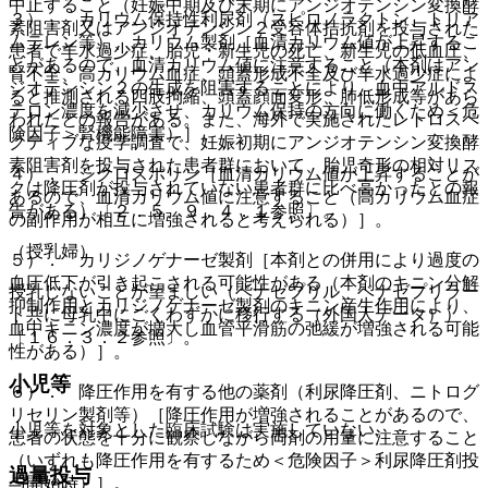
中止すること（妊娠中期及び末期にアンジオテンシン変換酵
３）． カリウム保持性利尿剤（スピロノラクトン、トリア
素阻害剤又はアンジオテンシン２受容体拮抗剤を投与された
ムテレン等）、カリウム製剤［血清カリウム値が上昇するこ
患者で羊水過少症、胎児・新生児の死亡、新生児の低血圧、
とがあるので、血清カリウム値に注意すること（本剤はアン
腎不全、高カリウム血症、頭蓋形成不全及び羊水過少症によ
ジオテンシン２の生成を阻害することにより、血中アルドス
ると推測される四肢拘縮、頭蓋顔面変形、肺低形成等があら
テロン濃度を減少させ、カリウム保持の方向に働くため＜危
われたとの報告がある。また、海外で実施されたレトロスペ
険因子＞腎機能障害）］。
クティブな疫学調査で、妊娠初期にアンジオテンシン変換酵
素阻害剤を投与された患者群において、胎児奇形の相対リス
４）． シクロスポリン［血清カリウム値が上昇することが
クは降圧剤が投与されていない患者群に比べ高かったとの報
あるので、血清カリウム値に注意すること（高カリウム血症
告がある）〔２．５、９．４．１参照〕。
の副作用が相互に増強されると考えられる）］。
（授乳婦）
５）． カリジノゲナーゼ製剤［本剤との併用により過度の
血圧低下が引き起こされる可能性がある（本剤のキニン分解
授乳しないことが望ましい（ベナゼプリル、ベナゼプリラー
抑制作用とカリジノゲナーゼ製剤のキニン産生作用により、
ト共に母乳中にごくわずかに移行する（外国人データ））
血中キニン濃度が増大し血管平滑筋の弛緩が増強される可能
〔１６．３．２参照〕。
性がある）］。
小児等
６）． 降圧作用を有する他の薬剤（利尿降圧剤、ニトログ
リセリン製剤等）［降圧作用が増強されることがあるので、
小児等を対象とした臨床試験は実施していない。
患者の状態を十分に観察しながら両剤の用量に注意すること
（いずれも降圧作用を有するため＜危険因子＞利尿降圧剤投
過量投与
与開始時）］。