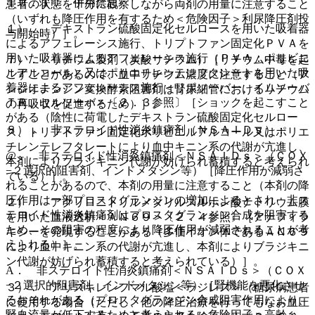
１０．１． 併用禁忌：
患者の状態を十分に観察しながら両剤の用量に注意すること
（いずれも降圧作用を有するため＜危険因子＞利尿降圧剤投
１）． デキストラン硫酸固定化セルロースを用いた吸着器
与開始時）］。
によるアフェレーシス施行、トリプトファン固定化ＰＶＡを
用いた吸着器によるアフェレーシス施行（ＰＶＡ：ポリビニ
７）． リチウム製剤（炭酸リチウム）［リチウム中毒を起
ルアルコール）又はポリエチレンテレフタレートを用いた吸
こすことがあるので、血中リチウム濃度に注意すること（ア
着器によるアフェレーシス施行＜リポソーバー、イムソーバ
ンジオテンシン変換酵素阻害剤は腎尿細管におけるリチウム
ＴＲ、セルソーバ＞〔２．３参照〕［ショックを起こすこと
の再吸収を促進するため）］。
がある（陰性に荷電したデキストラン硫酸固定化セルロー
８）． 非ステロイド性消炎鎮痛剤（ＮＳＡＩＤｓ）：
ス、トリプトファン固定化ポリビニルアルコール又はポリエ
チレンテレフタレートにより血中キニン系の代謝が亢進し、
@． 非ステロイド性消炎鎮痛剤＜ＮＳＡＩＤｓ＞（ＣＯＸ
本剤によりブラジキニン代謝が妨げられ蓄積すると考えられ
−２選択的阻害剤、インドメタシン等）［降圧作用が減弱さ
ている）］。
れることがあるので、本剤の用量に注意すること（本剤の降
圧作用は一部プロスタグランジンの増加によるとされ、非ス
２）． アクリロニトリルメタリルスルホン酸ナトリウム膜
テロイド性消炎鎮痛剤はプロスタグランジン合成を阻害する
を用いた血液透析＜ＡＮ６９＞〔２．４参照〕［アナフィラ
ため、その阻害の程度により降圧作用が減弱されることが考
キシーを発現することがある（多価イオン体であるＡＮ６９
えられる）］。
により血中キニン系の代謝が亢進し、本剤によりブラジキニ
ン代謝が妨げられ蓄積すると考えられている）］。
A． 非ステロイド性消炎鎮痛剤＜ＮＳＡＩＤｓ＞（ＣＯＸ
−２選択的阻害剤、インドメタシン等）［腎機能を悪化させ
３）． アリスキレンフマル酸塩＜ラジレス＞（糖尿病患者
るおそれがある（プロスタグランジン合成阻害作用により、
に使用する場合（ただし、他の降圧治療を行ってもなお血圧
腎血流量が低下するためと考えられる＜危険因子＞高齢