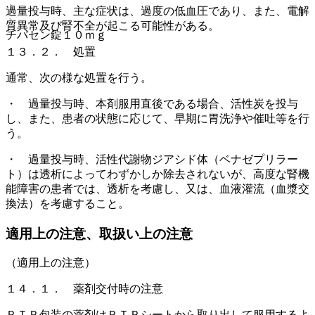
過量投与時、主な症状は、過度の低血圧であり、また、電解
質異常及び腎不全が起こる可能性がある。
チバセン錠１０ｍｇ
１３．２． 処置
通常、次の様な処置を行う。
・ 過量投与時、本剤服用直後である場合、活性炭を投与
し、また、患者の状態に応じて、早期に胃洗浄や催吐等を行
う。
・ 過量投与時、活性代謝物ジアシド体（ベナゼプリラー
ト）は透析によってわずかしか除去されないが、高度な腎機
能障害の患者では、透析を考慮し、又は、血液灌流（血漿交
換法）を考慮すること。
適用上の注意、取扱い上の注意
（適用上の注意）
１４．１． 薬剤交付時の注意
ＰＴＰ包装の薬剤はＰＴＰシートから取り出して服用するよ