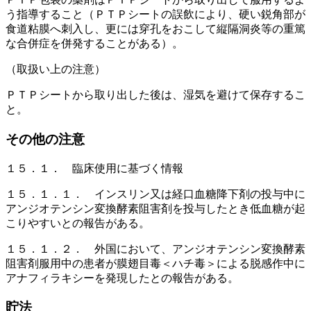
う指導すること（ＰＴＰシートの誤飲により、硬い鋭角部が
食道粘膜へ刺入し、更には穿孔をおこして縦隔洞炎等の重篤
な合併症を併発することがある）。
（取扱い上の注意）
ＰＴＰシートから取り出した後は、湿気を避けて保存するこ
と。
その他の注意
１５．１． 臨床使用に基づく情報
１５．１．１． インスリン又は経口血糖降下剤の投与中に
アンジオテンシン変換酵素阻害剤を投与したとき低血糖が起
こりやすいとの報告がある。
１５．１．２． 外国において、アンジオテンシン変換酵素
阻害剤服用中の患者が膜翅目毒＜ハチ毒＞による脱感作中に
アナフィラキシーを発現したとの報告がある。
貯法