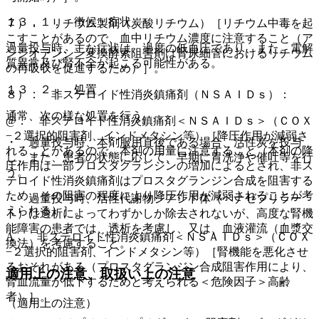
１３．１． 徴候・症状
７）． リチウム製剤（炭酸リチウム）［リチウム中毒を起
こすことがあるので、血中リチウム濃度に注意すること（ア
過量投与時、主な症状は、過度の低血圧であり、また、電解
ンジオテンシン変換酵素阻害剤は腎尿細管におけるリチウム
質異常及び腎不全が起こる可能性がある。
の再吸収を促進するため）］。
１３．２． 処置
８）． 非ステロイド性消炎鎮痛剤（ＮＳＡＩＤｓ）：
通常、次の様な処置を行う。
@． 非ステロイド性消炎鎮痛剤＜ＮＳＡＩＤｓ＞（ＣＯＸ
−２選択的阻害剤、インドメタシン等）［降圧作用が減弱さ
・ 過量投与時、本剤服用直後である場合、活性炭を投与
れることがあるので、本剤の用量に注意すること（本剤の降
し、また、患者の状態に応じて、早期に胃洗浄や催吐等を行
圧作用は一部プロスタグランジンの増加によるとされ、非ス
う。
テロイド性消炎鎮痛剤はプロスタグランジン合成を阻害する
ため、その阻害の程度により降圧作用が減弱されることが考
・ 過量投与時、活性代謝物ジアシド体（ベナゼプリラー
えられる）］。
ト）は透析によってわずかしか除去されないが、高度な腎機
能障害の患者では、透析を考慮し、又は、血液灌流（血漿交
A． 非ステロイド性消炎鎮痛剤＜ＮＳＡＩＤｓ＞（ＣＯＸ
換法）を考慮すること。
−２選択的阻害剤、インドメタシン等）［腎機能を悪化させ
るおそれがある（プロスタグランジン合成阻害作用により、
適用上の注意、取扱い上の注意
腎血流量が低下するためと考えられる＜危険因子＞高齢
者）］。
（適用上の注意）