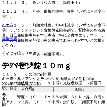
１１．１．３． 高カリウム血症（頻度不明）。
１１．１．４． 肝炎、肝機能障害、黄疸（いずれも頻度不
明）。
ホーム
１１．１．５． 無顆粒球症、好中球減少（いずれも頻度不
明）：アンジオテンシン変換酵素阻害剤で、腎障害のある患
者、自己免疫疾患を有する患者（特に全身性エリテマトーデ
薬剤情報
ス）又は免疫抑制剤投与中の患者であらわれやすいとの報告
がある。
チバセン錠１０ｍｇ
１１．１．６． 膵炎（頻度不明）。
チバセン錠１０ｍｇ
その他の副作用
１１．２． その他の副作用
血圧降下薬 > アンジオテンシン変換酵素 (ACE) 阻害薬
１）． 過敏症：（０．１％未満）光線過敏症、（頻度不
2024年07月改訂(第2版)
明）発疹、そう痒。
薬剤情報
後発品
先
２）． 腎臓：（０．１％〜５％未満）ＢＵＮ上昇、血清ク
毒
レアチニン上昇、（０．１％未満）蛋白尿、（頻度不明）頻
劇
尿。