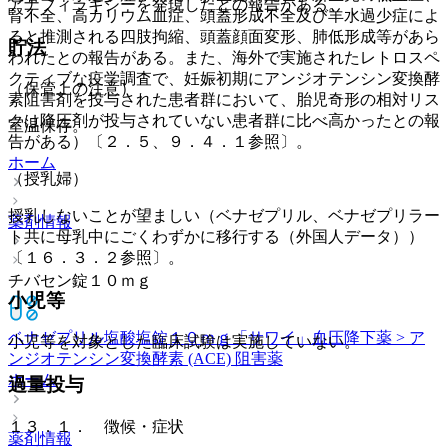
アナフィラキシーを発現したとの報告がある。
腎不全、高カリウム血症、頭蓋形成不全及び羊水過少症によ
ると推測される四肢拘縮、頭蓋顔面変形、肺低形成等があら
貯法
われたとの報告がある。また、海外で実施されたレトロスペ
クティブな疫学調査で、妊娠初期にアンジオテンシン変換酵
（保管上の注意）
素阻害剤を投与された患者群において、胎児奇形の相対リス
クは降圧剤が投与されていない患者群に比べ高かったとの報
室温保存。
告がある）〔２．５、９．４．１参照〕。
ホーム
（授乳婦）
授乳しないことが望ましい（ベナゼプリル、ベナゼプリラー
薬剤情報
ト共に母乳中にごくわずかに移行する（外国人データ））
〔１６．３．２参照〕。
チバセン錠１０ｍｇ
小児等
ベナゼプリル塩酸塩錠１０ｍｇ「サワイ」
血圧降下薬 > ア
小児等を対象とした臨床試験は実施していない。
ンジオテンシン変換酵素 (ACE) 阻害薬
ホーム
過量投与
１３．１． 徴候・症状
薬剤情報