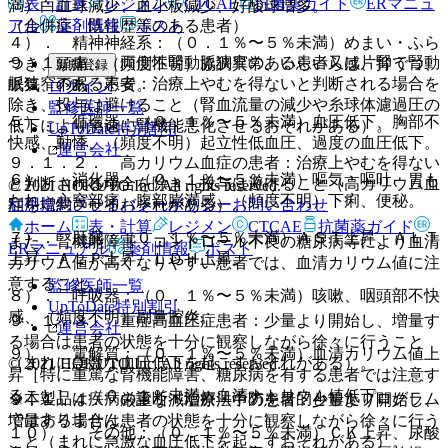
表・計算
レジメン
CTCAE
抗菌薬ガイド
ERマニュ
満）白血球減少、血小板減少、好酸球増多。
アル
薬剤情報
ポスト
（合併症・既往歴等のある患者）
４）． 精神神経系：（０．１％〜５％未満）めまい・ふら
９．１．１． 両側性腎動脈狭窄のある患者又は片腎で腎動
つき、頭痛、（頻度不明）協調異常、いらいら感、抑うつ、
新規登録
脈狭窄のある患者：治療上やむを得ないと判断される場合を
眠気、不眠、不安。
ログイン
除き、投与は避けること（腎血流量の減少や糸球体濾過圧の
監修医師一覧
５）． 循環器：（０．１％〜５％未満）血圧低下、胸部不
低下により急速に腎機能悪化させるおそれがある）。
UpToDate特別割引
快感、動悸、（頻度不明）起立性低血圧、過度の血圧低下。
運営会社
９．１．２． 高カリウム血症の患者：治療上やむを得ない
６）． 消化器：（０．１％〜５％未満）嘔気・嘔吐、胃も
と判断される場合を除き、投与は避けること（高カリウム血
© 2021 HOKUTO Inc. All rights reserved.
たれ、心窩部痛、腹部膨満感、（頻度不明）下痢、便秘。
利用規約
プライバシーポリシー
お問い合わせ
症を増悪させるおそれがある）。
ホーム
表・計算
レジメン
CTCAE
抗菌薬ガイド
７）． 肝臓：（０．１％〜５％未満）ＡＳＴ上昇、ＡＬＴ
また、腎機能障害、コントロール不良の糖尿病等により血清
ERマニュアル
薬剤情報
ポスト
上昇、ＡＬＰ上昇、ＬＤＨ上昇。
カリウム値が高くなりやすい患者では、血清カリウム値に注
意すること。
監修医師一覧
８）． 呼吸器：（０．１％〜５％未満）咳嗽、咽頭部不快
UpToDate特別割引
感、（頻度不明）副鼻腔炎。
９．１．３． 重症高血圧症患者：少量より開始し、増量す
運営会社
る場合は患者の状態を十分に観察しながら徐々に行うこと
９）． 電解質：（０．１％〜５％未満）血清カリウム値上
（まれに急激な血圧低下を起こすおそれがある）。
© 2021 HOKUTO Inc. All rights reserved.
昇［特に重篤な腎機能障害、糖尿病を有する患者では注意す
ること］、（０．１％未満）血清ナトリウム値低下。
※本製品は疾病の診断・治療・予防を目的としたプログラム
９．１．４． 厳重な減塩療法中の患者：少量より開始し、
ではありません。
増量する場合は患者の状態を十分に観察しながら徐々に行う
１０）． その他：（０．１％〜５％未満）ＣＫ上昇、尿酸
こと（まれに急激な血圧低下を起こすおそれがある）。