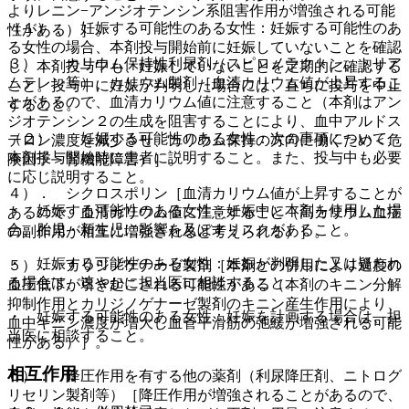
よりレニン−アンジオテンシン系阻害作用が増強される可能
（１）． 妊娠する可能性のある女性：妊娠する可能性のあ
性がある）］。
る女性の場合、本剤投与開始前に妊娠していないことを確認
３）． カリウム保持性利尿剤（スピロノラクトン、トリア
し、本剤投与中も、妊娠していないことを定期的に確認する
ムテレン等）、カリウム製剤［血清カリウム値が上昇するこ
こと。投与中に妊娠が判明した場合には、直ちに投与を中止
とがあるので、血清カリウム値に注意すること（本剤はアン
すること。
ジオテンシン２の生成を阻害することにより、血中アルドス
（２）． 妊娠する可能性のある女性：次の事項について、
テロン濃度を減少させ、カリウム保持の方向に働くため＜危
本剤投与開始時に患者に説明すること。また、投与中も必要
険因子＞腎機能障害）］。
に応じ説明すること。
４）． シクロスポリン［血清カリウム値が上昇することが
・ 妊娠する可能性のある女性：妊娠中に本剤を使用した場
あるので、血清カリウム値に注意すること（高カリウム血症
合、胎児・新生児に影響を及ぼすリスクがあること。
の副作用が相互に増強されると考えられる）］。
・ 妊娠する可能性のある女性：妊娠が判明した又は疑われ
５）． カリジノゲナーゼ製剤［本剤との併用により過度の
る場合は、速やかに担当医に相談すること。
血圧低下が引き起こされる可能性がある（本剤のキニン分解
抑制作用とカリジノゲナーゼ製剤のキニン産生作用により、
・ 妊娠する可能性のある女性：妊娠を計画する場合は、担
血中キニン濃度が増大し血管平滑筋の弛緩が増強される可能
当医に相談すること。
性がある）］。
相互作用
６）． 降圧作用を有する他の薬剤（利尿降圧剤、ニトログ
リセリン製剤等）［降圧作用が増強されることがあるので、