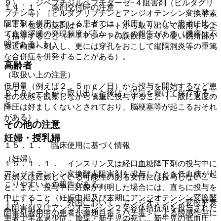
９）． ジペプチジルペプチダーゼ−４阻害剤（ビルダグリ
１４．１． 薬剤交付時の注意
プチン等）［ビルダグリプチンとアンジオテンシン変換酵素
阻害剤を併用している患者では、併用していない患者に比べ
ＰＴＰ包装の薬剤はＰＴＰシートから取り出して服用するよ
て血管浮腫の発現頻度が高かったとの報告がある（機序は不
う指導すること（ＰＴＰシートの誤飲により、硬い鋭角部が
明である）］。
食道粘膜へ刺入し、更には穿孔をおこして縦隔洞炎等の重篤
な合併症を併発することがある）。
高齢者
（取扱い上の注意）
低用量（例えば２．５ｍｇ／日）から投与を開始するなど患
ＰＴＰシートから取り出した後は、湿気を避けて保存するこ
者の状態を観察しながら慎重に投与すること（一般に過度の
と。
降圧は好ましくないとされており、脳梗塞等が起こるおそれ
がある）。
その他の注意
妊婦・授乳婦
１５．１． 臨床使用に基づく情報
（妊婦）
１５．１．１． インスリン又は経口血糖降下剤の投与中に
アンジオテンシン変換酵素阻害剤を投与したとき低血糖が起
妊婦又は妊娠している可能性のある女性には投与しないこ
こりやすいとの報告がある。
と。また、投与中に妊娠が判明した場合には、直ちに投与を
中止すること（妊娠中期及び末期にアンジオテンシン変換酵
１５．１．２． 外国において、アンジオテンシン変換酵素
素阻害剤又はアンジオテンシン２受容体拮抗剤を投与された
阻害剤服用中の患者が膜翅目毒＜ハチ毒＞による脱感作中に
患者で羊水過少症、胎児・新生児の死亡、新生児の低血圧、