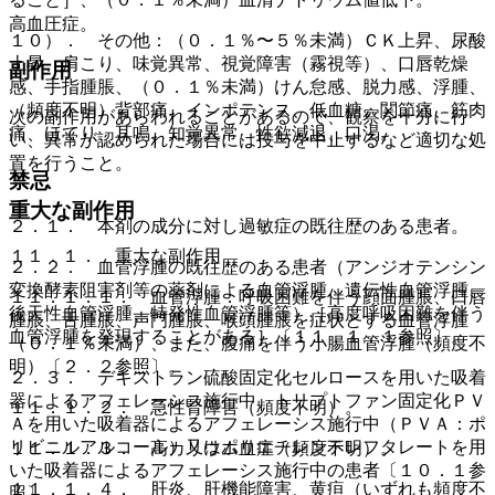
高血圧症。
１０）． その他：（０．１％〜５％未満）ＣＫ上昇、尿酸
上昇、肩こり、味覚異常、視覚障害（霧視等）、口唇乾燥
副作用
感、手指腫脹、（０．１％未満）けん怠感、脱力感、浮腫、
（頻度不明）背部痛、インポテンス、低血糖、関節痛、筋肉
次の副作用があらわれることがあるので、観察を十分に行
痛、ほてり、耳鳴、知覚異常、性欲減退、口渇。
い、異常が認められた場合には投与を中止するなど適切な処
置を行うこと。
禁忌
重大な副作用
２．１． 本剤の成分に対し過敏症の既往歴のある患者。
１１．１． 重大な副作用
２．２． 血管浮腫の既往歴のある患者（アンジオテンシン
変換酵素阻害剤等の薬剤による血管浮腫、遺伝性血管浮腫、
１１．１．１． 血管浮腫：呼吸困難を伴う顔面腫脹、口唇
後天性血管浮腫、特発性血管浮腫等）［高度呼吸困難を伴う
腫脹、舌腫脹、声門腫脹、喉頭腫脹を症状とする血管浮腫
血管浮腫を発現することがある］〔１１．１．１参照〕。
（０．１％未満）、また、腹痛を伴う小腸血管浮腫（頻度不
明）〔２．２参照〕。
２．３． デキストラン硫酸固定化セルロースを用いた吸着
器によるアフェレーシス施行中、トリプトファン固定化ＰＶ
１１．１．２． 急性腎障害（頻度不明）。
Ａを用いた吸着器によるアフェレーシス施行中（ＰＶＡ：ポ
リビニルアルコール）又はポリエチレンテレフタレートを用
１１．１．３． 高カリウム血症（頻度不明）。
いた吸着器によるアフェレーシス施行中の患者〔１０．１参
１１．１．４． 肝炎、肝機能障害、黄疸（いずれも頻度不
照〕。