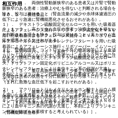
９．１．１． 両側性腎動脈狭窄のある患者又は片腎で腎動
相互作用
脈狭窄のある患者：治療上やむを得ないと判断される場合を
除き、投与は避けること（腎血流量の減少や糸球体濾過圧の
１０．１． 併用禁忌：
低下により急速に腎機能悪化させるおそれがある）。
１）． デキストラン硫酸固定化セルロースを用いた吸着器
９．１．２． 高カリウム血症の患者：治療上やむを得ない
によるアフェレーシス施行、トリプトファン固定化ＰＶＡを
と判断される場合を除き、投与は避けること（高カリウム血
用いた吸着器によるアフェレーシス施行（ＰＶＡ：ポリビニ
症を増悪させるおそれがある）。
ルアルコール）又はポリエチレンテレフタレートを用いた吸
着器によるアフェレーシス施行＜リポソーバー、イムソーバ
また、腎機能障害、コントロール不良の糖尿病等により血清
ＴＲ、セルソーバ＞〔２．３参照〕［ショックを起こすこと
カリウム値が高くなりやすい患者では、血清カリウム値に注
がある（陰性に荷電したデキストラン硫酸固定化セルロー
意すること。
ス、トリプトファン固定化ポリビニルアルコール又はポリエ
チレンテレフタレートにより血中キニン系の代謝が亢進し、
９．１．３． 重症高血圧症患者：少量より開始し、増量す
本剤によりブラジキニン代謝が妨げられ蓄積すると考えられ
る場合は患者の状態を十分に観察しながら徐々に行うこと
ている）］。
（まれに急激な血圧低下を起こすおそれがある）。
２）． アクリロニトリルメタリルスルホン酸ナトリウム膜
９．１．４． 厳重な減塩療法中の患者：少量より開始し、
を用いた血液透析＜ＡＮ６９＞〔２．４参照〕［アナフィラ
増量する場合は患者の状態を十分に観察しながら徐々に行う
キシーを発現することがある（多価イオン体であるＡＮ６９
こと（まれに急激な血圧低下を起こすおそれがある）。
により血中キニン系の代謝が亢進し、本剤によりブラジキニ
ン代謝が妨げられ蓄積すると考えられている）］。
（腎機能障害患者）