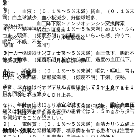
麻
向
３）． 血液：（０．１％〜５％未満）貧血、（０．１％未
覚
満）白血球減少、血小板減少、好酸球増多。
血圧降下薬 > アンジオテンシン変換酵素
薬効分類
４）． 精神神経系：（０．１％〜５％未満）めまい・ふら
(ACE) 阻害薬
つき、頭痛、（頻度不明）協調異常、いらいら感、抑うつ、
一般名
ベナゼプリル塩酸塩錠
眠気、不眠、不安。
薬価
59.4
円
メーカー
サンファーマ
５）． 循環器：（０．１％〜５％未満）血圧低下、胸部不
快感、動悸、（頻度不明）起立性低血圧、過度の血圧低下。
最終更新
2024年07月改訂(第2版)
６）． 消化器：（０．１％〜５％未満）嘔気・嘔吐、胃も
用法・用量
たれ、心窩部痛、腹部膨満感、（頻度不明）下痢、便秘。
通常、成人にはベナゼプリル塩酸塩として５〜１０ｍｇを１
７）． 肝臓：（０．１％〜５％未満）ＡＳＴ上昇、ＡＬＴ
日１回経口投与する。
上昇、ＡＬＰ上昇、ＬＤＨ上昇。
なお、年齢、症状により適宜増減する。ただし、重症高血圧
８）． 呼吸器：（０．１％〜５％未満）咳嗽、咽頭部不快
症又は腎障害を伴う高血圧症の患者では２．５ｍｇから投与
感、（頻度不明）副鼻腔炎。
を開始することが望ましい。
９）． 電解質：（０．１％〜５％未満）血清カリウム値上
効能・効果
昇［特に重篤な腎機能障害、糖尿病を有する患者では注意す
ること］、（０．１％未満）血清ナトリウム値低下。