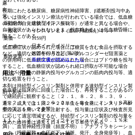
麻
向
長期にわたる糖尿病、糖尿病性神経障害、β遮断剤投与中あ
覚
るいは強化インスリン療法が行われている場合では、低血糖
薬効分類
速効型インスリン
の初期の自覚症状（冷汗、振戦等）が通常と異なる場合や、
自覚症状があらわれないまま、低血糖あるいは低血糖昏睡に
一般名
インスリンヒト (遺伝子組換え) キット
陥ることがある。
薬価
1159
円
メーカー
日本イーライリリー
低血糖症状が認められた場合には糖質を含む食品を摂取する
2025年03月改訂(第2版)
など、適切な処置を行うこと。α−グルコシダーゼ阻害薬と
最終更新
添付文書のPDFはこちら
の併用時に低血糖症状が認められた場合にはブドウ糖を投与
すること。低血糖症状が認められ経口摂取が不可能な場合
用法・用量
は、ブドウ糖の静脈内投与やグルカゴンの筋肉内投与等、適
切な処置を行うこと。
本剤は持続型インスリン製剤と併用する速効型インスリン製
低血糖は臨床的に回復した場合にも、再発することがあるの
剤である。
で継続的に観察すること〔２．１、８．２、８．３、９．
１．２、９．１．３、９．２．１、９．３．１、９．８高齢
通常、成人では１回２〜２０単位を毎食前にインスリンペン
者の項、１０．２参照〕。
型注入器を用いて皮下注射する。投与量は症状及び検査所見
に応じて適宜増減するが、持続型インスリン製剤の投与量を
１１．１．２． アナフィラキシーショック（０．１％未
含めた維持量は通常１日４〜１００単位である。
満）、血管神経性浮腫（頻度不明）：アナフィラキシーショ
ック（呼吸困難、血圧低下、頻脈、発汗、全身発疹等）、血