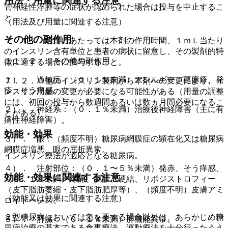
用法・用量に関連する注意
管神経性浮腫等の症状が認められた場合は投与を中止するこ
と。
（用法及び用量に関連する注意）
その他の副作用
７．１． 適用にあたっては本剤の作用時間、１ｍＬ当たり
のインスリン含有単位と患者の病状に留意し、その製剤的特
１１．２． その他の副作用
徴に適する場合に投与すること。
１）． 過敏症：（０．１％未満）アレルギー、蕁麻疹、発
７．２． 他のインスリン製剤から本剤への変更により、イ
疹、そう痒感。
ンスリン用量の変更が必要になる可能性がある（用量の調整
には、初回の投与から数週間あるいは数ヵ月間必要になるこ
２）． 神経系：（０．１％未満）治療後神経障害（主に有
とがある）。
痛性神経障害）。
効能・効果
３）． 眼：（頻度不明）糖尿病網膜症の顕在化又は糖尿病
網膜症増悪、眼の屈折異常。
インスリン療法が適応となる糖尿病。
４）． 注射部位：（０．１〜５％未満）発赤、そう痒感、
効能・効果に関連する注意
（０．１％未満）疼痛、腫脹、硬結、リポジストロフィー
（皮下脂肪萎縮・皮下脂肪肥厚等）、（頻度不明）皮膚アミ
（効能又は効果に関連する注意）
ロイドーシス。
２型糖尿病においては急を要する場合以外は、あらかじめ糖
５）． 肝臓：（０．１％未満）肝機能異常。
尿病治療の基本である食事療法、運動療法を十分行ったうえ