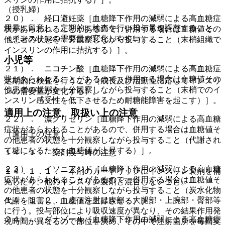
（授乳婦）
２０）． 経口避妊薬［血糖降下作用の減弱による高血糖症
用量に留意し、定期的に検査を行い投与量を調整すること
状があらわれることがあるので、併用する場合は血糖値その
（インスリンの需要量が変化しやすい）。
他患者の状態を十分観察しながら投与すること（末梢組織で
インスリンの作用に拮抗する）］。
小児等
２１）． ニコチン酸［血糖降下作用の減弱による高血糖症
状があらわれることがあるので、併用する場合は血糖値その
定期的に検査を行うこと（成長及び活動性に応じてインスリ
他患者の状態を十分観察しながら投与すること（末梢でのイ
ンの需要量が変化する）。
ンスリン感受性を低下させるため耐糖能障害を起こす）］。
適用上の注意、取扱い上の注意
２２）． 濃グリセリン［血糖降下作用の減弱による高血糖
症状があらわれることがあるので、併用する場合は血糖値そ
（適用上の注意）
の他患者の状態を十分観察しながら投与すること（代謝され
て糖になるため、血糖値が上昇する）］。
１４．１． 薬剤投与時の注意
２３）． イソニアジド［血糖降下作用の減弱による高血糖
１４．１．１． 本剤のカートリッジにインスリン製剤を補
症状があらわれることがあるので、併用する場合は血糖値そ
充したり、他のインスリン製剤と混合しないこと。
の他患者の状態を十分観察しながら投与すること（炭水化物
１４．１．２． 皮下注射は腹部・大腿部・上腕部・臀部等
代謝を阻害し、血糖値を上昇させる）］。
に行う。投与部位により吸収速度が異なり、その結果作用発
２４）． ダナゾール［血糖降下作用の減弱による高血糖症
現時間が異なるので部位を決め、その中で注射箇所を毎回変