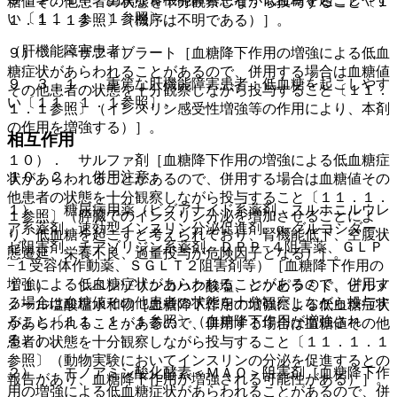
糖値その他患者の状態を十分観察しながら投与すること〔１
い〔１１．１．１参照〕。
１．１．１参照〕（機序は不明である）］。
（肝機能障害患者）
９）． ベザフィブラート［血糖降下作用の増強による低血
糖症状があらわれることがあるので、併用する場合は血糖値
９．３．１． 重篤な肝機能障害患者：低血糖を起こしやす
その他患者の状態を十分観察しながら投与すること〔１１．
い〔１１．１．１参照〕。
１．１参照〕（インスリン感受性増強等の作用により、本剤
の作用を増強する）］。
相互作用
１０）． サルファ剤［血糖降下作用の増強による低血糖症
１０．２． 併用注意：
状があらわれることがあるので、併用する場合は血糖値その
他患者の状態を十分観察しながら投与すること〔１１．１．
１）． 糖尿病用薬（ビグアナイド系薬剤、スルホニルウレ
１参照〕（膵臓でのインスリン分泌を増加させることによ
ア系薬剤、速効型インスリン分泌促進剤、α−グルコシダー
り、低血糖を起こすと考えられており、腎機能低下、空腹状
ゼ阻害剤、チアゾリジン系薬剤、ＤＰＰ−４阻害薬、ＧＬＰ
態遷延、栄養不良、過量投与が危険因子となる）］。
−１受容体作動薬、ＳＧＬＴ２阻害剤等）［血糖降下作用の
増強による低血糖症状があらわれることがあるので、併用す
１１）． シベンゾリンコハク酸塩、ジソピラミド、ピルメ
る場合は血糖値その他患者の状態を十分観察しながら投与す
ノール塩酸塩水和物［血糖降下作用の増強による低血糖症状
ること〔１１．１．１参照〕（血糖降下作用が増強され
があらわれることがあるので、併用する場合は血糖値その他
る）］。
患者の状態を十分観察しながら投与すること〔１１．１．１
参照〕（動物実験においてインスリンの分泌を促進するとの
２）． モノアミン酸化酵素＜ＭＡＯ＞阻害剤［血糖降下作
報告があり、血糖降下作用が増強される可能性がある）］。
用の増強による低血糖症状があらわれることがあるので、併