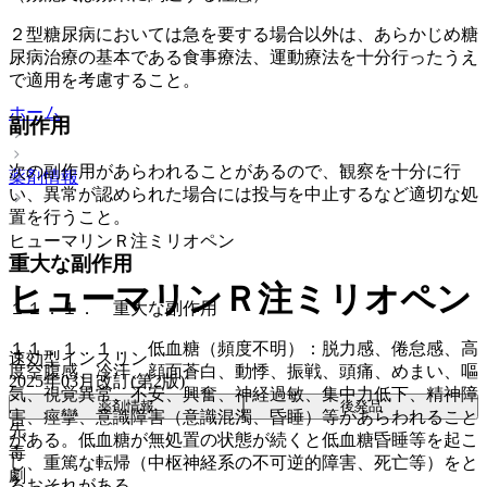
２型糖尿病においては急を要する場合以外は、あらかじめ糖
尿病治療の基本である食事療法、運動療法を十分行ったうえ
で適用を考慮すること。
ホーム
副作用
次の副作用があらわれることがあるので、観察を十分に行
薬剤情報
い、異常が認められた場合には投与を中止するなど適切な処
置を行うこと。
ヒューマリンＲ注ミリオペン
重大な副作用
ヒューマリンＲ注ミリオペン
１１．１． 重大な副作用
１１．１．１． 低血糖（頻度不明）：脱力感、倦怠感、高
速効型インスリン
度空腹感、冷汗、顔面蒼白、動悸、振戦、頭痛、めまい、嘔
2025年03月改訂(第2版)
気、視覚異常、不安、興奮、神経過敏、集中力低下、精神障
薬剤情報
後発品
害、痙攣、意識障害（意識混濁、昏睡）等があらわれること
先
がある。低血糖が無処置の状態が続くと低血糖昏睡等を起こ
毒
し、重篤な転帰（中枢神経系の不可逆的障害、死亡等）をと
劇
るおそれがある。