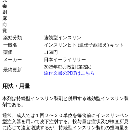
毒
劇
麻
向
覚
薬効分類
速効型インスリン
一般名
インスリンヒト (遺伝子組換え) キット
薬価
1159
円
メーカー
日本イーライリリー
2025年03月改訂(第2版)
最終更新
添付文書のPDFはこちら
用法・用量
本剤は持続型インスリン製剤と併用する速効型インスリン製
剤である。
通常、成人では１回２〜２０単位を毎食前にインスリンペン
型注入器を用いて皮下注射する。投与量は症状及び検査所見
に応じて適宜増減するが、持続型インスリン製剤の投与量を