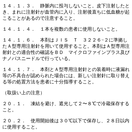
１４．１．３． 静脈内に投与しないこと。皮下注射したと
き、まれに注射針が血管内に入り、注射後直ちに低血糖が起
こることがあるので注意すること。
１４．１．４． １本を複数の患者に使用しないこと。
１４．１．６． 本剤はＪＩＳ Ｔ ３２２６−２に準拠し
たＡ型専用注射針を用いて使用すること。本剤はＡ型専用注
射針との適合性の確認をＢＤ マイクロファインプラス及び
ナノパスニードルで行っている。
１４．１．７． 本剤とＡ型専用注射針との装着時に液漏れ
等の不具合が認められた場合には、新しい注射針に取り替え
る等の処置方法を患者に十分指導すること。
（取扱い上の注意）
２０．１． 凍結を避け、遮光して２〜８℃で冷蔵保存する
こと。
２０．２． 使用開始後は３０℃以下で保存し、２８日以内
に使用すること。