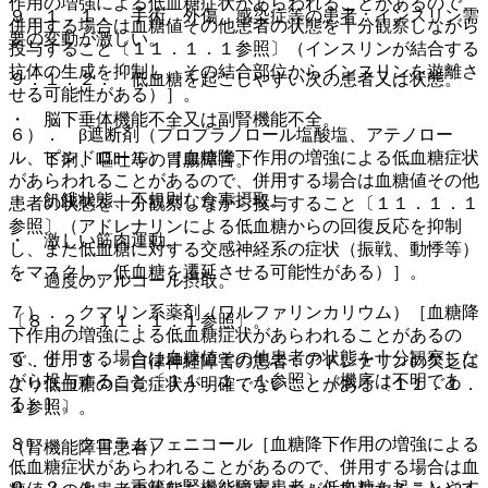
作用の増強による低血糖症状があらわれることがあるので、
９．１．１． 手術、外傷、感染症等の患者：インスリン需
併用する場合は血糖値その他患者の状態を十分観察しながら
要の変動が激しい。
投与すること〔１１．１．１参照〕（インスリンが結合する
抗体の生成を抑制し、その結合部位からインスリンを遊離さ
９．１．２． 低血糖を起こしやすい次の患者又は状態。
せる可能性がある）］。
・ 脳下垂体機能不全又は副腎機能不全。
６）． β遮断剤（プロプラノロール塩酸塩、アテノロー
ル、ピンドロール）［血糖降下作用の増強による低血糖症状
・ 下痢、嘔吐等の胃腸障害。
があらわれることがあるので、併用する場合は血糖値その他
・ 飢餓状態、不規則な食事摂取。
患者の状態を十分観察しながら投与すること〔１１．１．１
参照〕（アドレナリンによる低血糖からの回復反応を抑制
・ 激しい筋肉運動。
し、また低血糖に対する交感神経系の症状（振戦、動悸等）
をマスクし、低血糖を遷延させる可能性がある）］。
・ 過度のアルコール摂取。
７）． クマリン系薬剤（ワルファリンカリウム）［血糖降
〔８．２、１１．１．１参照〕。
下作用の増強による低血糖症状があらわれることがあるの
で、併用する場合は血糖値その他患者の状態を十分観察しな
９．１．３． 自律神経障害の患者：アドレナリンの欠乏に
がら投与すること〔１１．１．１参照〕（機序は不明であ
より低血糖の自覚症状が明確でないことがある〔１１．１．
る）］。
１参照〕。
８）． クロラムフェニコール［血糖降下作用の増強による
（腎機能障害患者）
低血糖症状があらわれることがあるので、併用する場合は血
９．２．１． 重篤な腎機能障害患者：低血糖を起こしやす