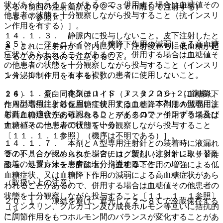
状があらわれることがあるので、併用する場合は血糖値その
える（前回の注射箇所より２〜３ｃｍ離して注射する）
他患者の状態を十分観察しながら投与すること（抗インスリ
〔８．７参照〕。
ン作用を有する）］。
１４．１．３． 静脈内に投与しないこと。皮下注射したと
２５）． フェニトイン［血糖降下作用の減弱による高血糖
き、まれに注射針が血管内に入り、注射後直ちに低血糖が起
症状があらわれることがあるので、併用する場合は血糖値そ
こることがあるので注意すること。
の他患者の状態を十分観察しながら投与すること（インスリ
１４．１．４． １本を複数の患者に使用しないこと。
ン分泌抑制作用を有する）］。
１４．１．６． 本剤はＪＩＳ Ｔ ３２２６−２に準拠し
２６）． 蛋白同化ステロイド（メスタノロン）［血糖降下
たＡ型専用注射針を用いて使用すること。本剤はＡ型専用注
作用の増強による低血糖症状、又は血糖降下作用の減弱によ
射針との適合性の確認をＢＤ マイクロファインプラス及び
る高血糖症状があらわれることがあるので、併用する場合は
ナノパスニードルで行っている。
血糖値その他患者の状態を十分観察しながら投与すること
〔１１．１．１参照〕（機序は不明である）］。
１４．１．７． 本剤とＡ型専用注射針との装着時に液漏れ
等の不具合が認められた場合には、新しい注射針に取り替え
２７）． ソマトスタチンアナログ製剤（オクトレオチド酢
る等の処置方法を患者に十分指導すること。
酸塩、ランレオチド酢酸塩）［血糖降下作用の増強による低
血糖症状、又は血糖降下作用の減弱による高血糖症状があら
（取扱い上の注意）
われることがあるので、併用する場合は血糖値その他患者の
状態を十分観察しながら投与すること〔１１．１．１参照〕
２０．１． 凍結を避け、遮光して２〜８℃で冷蔵保存する
（インスリン、グルカゴン及び成長ホルモン等互いに拮抗的
こと。
に調節作用をもつホルモン間のバランスが変化することがあ