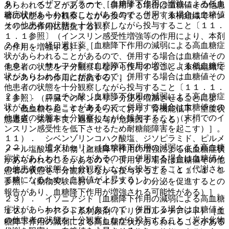
９）． ベザフィブラート［血糖降下作用の増強による低血
あらわれることがあるので、併用する場合は血糖値その他患
糖症状があらわれることがあるので、併用する場合は血糖値
者の状態を十分観察しながら投与すること（末梢組織でイン
その他患者の状態を十分観察しながら投与すること〔１１．
スリンの作用に拮抗する）］。
１．１参照〕（インスリン感受性増強等の作用により、本剤
２０）． 経口避妊薬［血糖降下作用の減弱による高血糖症
の作用を増強する）］。
状があらわれることがあるので、併用する場合は血糖値その
１０）． サルファ剤［血糖降下作用の増強による低血糖症
他患者の状態を十分観察しながら投与すること（末梢組織で
状があらわれることがあるので、併用する場合は血糖値その
インスリンの作用に拮抗する）］。
他患者の状態を十分観察しながら投与すること〔１１．１．
２１）． ニコチン酸［血糖降下作用の減弱による高血糖症
１参照〕（膵臓でのインスリン分泌を増加させることによ
状があらわれることがあるので、併用する場合は血糖値その
り、低血糖を起こすと考えられており、腎機能低下、空腹状
他患者の状態を十分観察しながら投与すること（末梢でのイ
態遷延、栄養不良、過量投与が危険因子となる）］。
ンスリン感受性を低下させるため耐糖能障害を起こす）］。
１１）． シベンゾリンコハク酸塩、ジソピラミド、ピルメ
２２）． 濃グリセリン［血糖降下作用の減弱による高血糖
ノール塩酸塩水和物［血糖降下作用の増強による低血糖症状
症状があらわれることがあるので、併用する場合は血糖値そ
があらわれることがあるので、併用する場合は血糖値その他
の他患者の状態を十分観察しながら投与すること（代謝され
患者の状態を十分観察しながら投与すること〔１１．１．１
て糖になるため、血糖値が上昇する）］。
参照〕（動物実験においてインスリンの分泌を促進するとの
報告があり、血糖降下作用が増強される可能性がある）］。
２３）． イソニアジド［血糖降下作用の減弱による高血糖
症状があらわれることがあるので、併用する場合は血糖値そ
１２）． チアジド系利尿剤（トリクロルメチアジド）［血
の他患者の状態を十分観察しながら投与すること（炭水化物
糖降下作用の減弱による高血糖症状があらわれることがある