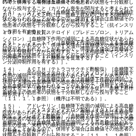
代謝を阻害し、血糖値を上昇させる）］。
ので、併用する場合は血糖値その他患者の状態を十分観察し
ながら投与すること（カリウム喪失が関与すると考えられて
２４）． ダナゾール［血糖降下作用の減弱による高血糖症
おり、カリウム欠乏時には、血糖上昇反応に対するβ細胞の
状があらわれることがあるので、併用する場合は血糖値その
インスリン分泌能が低下する可能性がある）］。
他患者の状態を十分観察しながら投与すること（抗インスリ
ン作用を有する）］。
１３）． 副腎皮質ステロイド（プレドニゾロン、トリアム
シノロン）［血糖降下作用の減弱による高血糖症状があらわ
２５）． フェニトイン［血糖降下作用の減弱による高血糖
れることがあるので、併用する場合は血糖値その他患者の状
症状があらわれることがあるので、併用する場合は血糖値そ
態を十分観察しながら投与すること（末梢組織でインスリン
の他患者の状態を十分観察しながら投与すること（インスリ
の作用に拮抗し、また糖新生を促進する）］。
ン分泌抑制作用を有する）］。
１４）． ＡＣＴＨ（テトラコサクチド酢酸塩）［血糖降下
２６）． 蛋白同化ステロイド（メスタノロン）［血糖降下
作用の減弱による高血糖症状があらわれることがあるので、
作用の増強による低血糖症状、又は血糖降下作用の減弱によ
併用する場合は血糖値その他患者の状態を十分観察しながら
る高血糖症状があらわれることがあるので、併用する場合は
投与すること（糖質コルチコイドの産生を促し、血糖上昇作
血糖値その他患者の状態を十分観察しながら投与すること
用を示す）］。
〔１１．１．１参照〕（機序は不明である）］。
１５）． アドレナリン［血糖降下作用の減弱による高血糖
２７）． ソマトスタチンアナログ製剤（オクトレオチド酢
症状があらわれることがあるので、併用する場合は血糖値そ
酸塩、ランレオチド酢酸塩）［血糖降下作用の増強による低
の他患者の状態を十分観察しながら投与すること（肝での糖
血糖症状、又は血糖降下作用の減弱による高血糖症状があら
新生の促進、末梢での糖利用抑制、インスリン分泌抑制によ
われることがあるので、併用する場合は血糖値その他患者の
り血糖を上昇させる）］。
状態を十分観察しながら投与すること〔１１．１．１参照〕