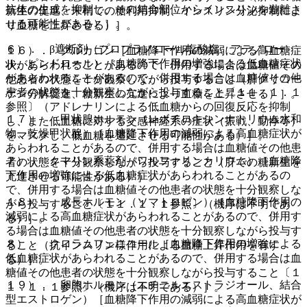
抗体の生成を抑制し、その結合部位からインスリンを遊離さ
新生の促進、末梢での糖利用抑制、インスリン分泌抑制によ
せる可能性がある）］。
り血糖を上昇させる）］。
６）． β遮断剤（プロプラノロール塩酸塩、アテノロー
１６）． グルカゴン［血糖降下作用の減弱による高血糖症
ル、ピンドロール）［血糖降下作用の増強による低血糖症状
状があらわれることがあるので、併用する場合は血糖値その
があらわれることがあるので、併用する場合は血糖値その他
他患者の状態を十分観察しながら投与すること（肝グリコー
患者の状態を十分観察しながら投与すること〔１１．１．１
ゲン分解促進、糖新生の亢進により血糖を上昇させる）］。
参照〕（アドレナリンによる低血糖からの回復反応を抑制
１７）． 甲状腺ホルモン（レボチロキシンナトリウム水和
し、また低血糖に対する交感神経系の症状（振戦、動悸等）
物、乾燥甲状腺）［血糖降下作用の減弱による高血糖症状が
をマスクし、低血糖を遷延させる可能性がある）］。
あらわれることがあるので、併用する場合は血糖値その他患
７）． クマリン系薬剤（ワルファリンカリウム）［血糖降
者の状態を十分観察しながら投与すること（肝での糖新生を
下作用の増強による低血糖症状があらわれることがあるの
亢進させる可能性がある）］。
で、併用する場合は血糖値その他患者の状態を十分観察しな
１８）． 成長ホルモン（ソマトロピン）［血糖降下作用の
がら投与すること〔１１．１．１参照〕（機序は不明であ
減弱による高血糖症状があらわれることがあるので、併用す
る）］。
る場合は血糖値その他患者の状態を十分観察しながら投与す
８）． クロラムフェニコール［血糖降下作用の増強による
ること（抗インスリン様作用による血糖上昇作用を有す
低血糖症状があらわれることがあるので、併用する場合は血
る）］。
糖値その他患者の状態を十分観察しながら投与すること〔１
１９）． 卵胞ホルモン（エチニルエストラジオール、結合
１．１．１参照〕（機序は不明である）］。
型エストロゲン）［血糖降下作用の減弱による高血糖症状が