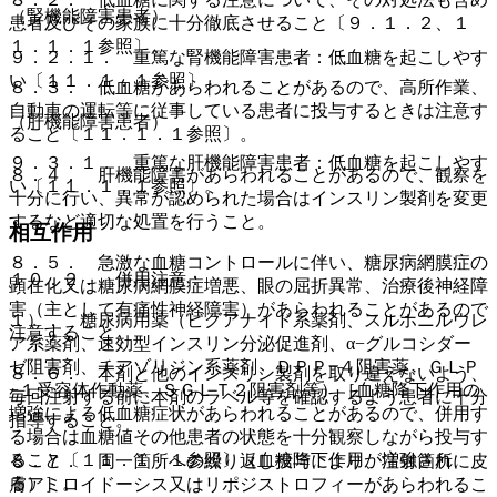
（腎機能障害患者）
患者及びその家族に十分徹底させること〔９．１．２、１
１．１．１参照〕。
９．２．１． 重篤な腎機能障害患者：低血糖を起こしやす
い〔１１．１．１参照〕。
８．３． 低血糖があらわれることがあるので、高所作業、
自動車の運転等に従事している患者に投与するときは注意す
（肝機能障害患者）
ること〔１１．１．１参照〕。
９．３．１． 重篤な肝機能障害患者：低血糖を起こしやす
８．４． 肝機能障害があらわれることがあるので、観察を
い〔１１．１．１参照〕。
十分に行い、異常が認められた場合はインスリン製剤を変更
するなど適切な処置を行うこと。
相互作用
８．５． 急激な血糖コントロールに伴い、糖尿病網膜症の
１０．２． 併用注意：
顕在化又は糖尿病網膜症増悪、眼の屈折異常、治療後神経障
害（主として有痛性神経障害）があらわれることがあるので
１）． 糖尿病用薬（ビグアナイド系薬剤、スルホニルウレ
注意すること。
ア系薬剤、速効型インスリン分泌促進剤、α−グルコシダー
ゼ阻害剤、チアゾリジン系薬剤、ＤＰＰ−４阻害薬、ＧＬＰ
８．６． 本剤と他のインスリン製剤を取り違えないよう、
−１受容体作動薬、ＳＧＬＴ２阻害剤等）［血糖降下作用の
毎回注射する前に本剤のラベル等を確認するよう患者に十分
増強による低血糖症状があらわれることがあるので、併用す
指導すること。
る場合は血糖値その他患者の状態を十分観察しながら投与す
ること〔１１．１．１参照〕（血糖降下作用が増強され
８．７． 同一箇所への繰り返し投与により、注射箇所に皮
る）］。
膚アミロイドーシス又はリポジストロフィーがあらわれるこ