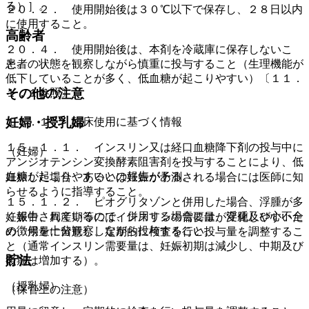
る）］。
２０．２． 使用開始後は３０℃以下で保存し、２８日以内
に使用すること。
高齢者
２０．４． 使用開始後は、本剤を冷蔵庫に保存しないこ
と。
患者の状態を観察しながら慎重に投与すること（生理機能が
低下していることが多く、低血糖が起こりやすい）〔１１．
その他の注意
１．１参照〕。
妊婦・授乳婦
１５．１． 臨床使用に基づく情報
１５．１．１． インスリン又は経口血糖降下剤の投与中に
（妊婦）
アンジオテンシン変換酵素阻害剤を投与することにより、低
血糖が起こりやすいとの報告がある。
妊娠した場合、あるいは妊娠が予測される場合には医師に知
らせるように指導すること。
１５．１．２． ピオグリタゾンと併用した場合、浮腫が多
く報告されているので、併用する場合には、浮腫及び心不全
妊娠中、周産期等にはインスリンの需要量が変化しやすいた
の徴候を十分観察しながら投与すること。
め、用量に留意し、定期的に検査を行い投与量を調整するこ
と（通常インスリン需要量は、妊娠初期は減少し、中期及び
貯法
後期は増加する）。
（授乳婦）
（保管上の注意）