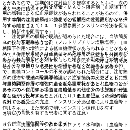
とがあるので、定期的に注射箇所を観察するとともに、次の
２）． モノアミン酸化酵素＜ＭＡＯ＞阻害剤［血糖降下作
点を患者に指導すること。
用の増強による低血糖症状があらわれることがあるので、併
用する場合は血糖値その他患者の状態を十分観察しながら投
・ 本剤の注射箇所は、少なくとも前回の注射箇所から２〜
与すること〔１１．１．１参照〕（インスリンの分泌を促進
３ｃｍ離すこと〔１４．１．２参照〕。
し、糖新生を阻害する）］。
・ 注射箇所の腫瘤や硬結が認められた場合には、当該箇所
３）． 三環系抗うつ剤（ノルトリプチリン塩酸塩等）［血
への投与を避けること。
糖降下作用の増強による低血糖症状があらわれることがある
８．８． 皮膚アミロイドーシス又はリポジストロフィーが
ので、併用する場合は血糖値その他患者の状態を十分観察し
あらわれた箇所に本剤を投与した場合、本剤の吸収が妨げら
ながら投与すること〔１１．１．１参照〕（機序は不明であ
れ十分な血糖コントロールが得られなくなることがあるの
るが、インスリン感受性を増強するなどの報告がある）］。
で、血糖コントロールの不良が認められた場合には、注射箇
４）． サリチル酸誘導体（アスピリン、エテンザミド）
所の腫瘤や硬結の有無を確認し、注射箇所の変更とともに投
［血糖降下作用の増強による低血糖症状があらわれることが
与量の調整を行うなどの適切な処置を行うこと（血糖コント
あるので、併用する場合は血糖値その他患者の状態を十分観
ロールの不良に伴い、過度に増量されたインスリン製剤が正
察しながら投与すること〔１１．１．１参照〕（β細胞の糖
常な箇所に投与されたことにより、低血糖に至った例が報告
に対する感受性の亢進、インスリン分泌促進により血糖降下
されている）。
作用を示し、また末梢で弱いインスリン様作用を有す
（特定の背景を有する患者に関する注意）
る）］。
（合併症・既往歴等のある患者）
５）． 抗腫瘍剤（シクロホスファミド水和物）［血糖降下