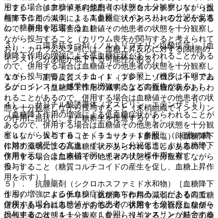
用する場合は血糖値その他患者の状態を十分観察しながら投
１２）． チアジド系利尿剤（トリクロルメチアジド）［血
与すること〔１１．１．１参照〕（インスリンの分泌を促進
糖降下作用の減弱による高血糖症状があらわれることがある
し、糖新生を阻害する）］。
ので、併用する場合は血糖値その他患者の状態を十分観察し
ながら投与すること（カリウム喪失が関与すると考えられて
３）． 三環系抗うつ剤（ノルトリプチリン塩酸塩等）［血
おり、カリウム欠乏時には、血糖上昇反応に対するβ細胞の
糖降下作用の増強による低血糖症状があらわれることがある
インスリン分泌能が低下する可能性がある）］。
ので、併用する場合は血糖値その他患者の状態を十分観察し
ながら投与すること〔１１．１．１参照〕（機序は不明であ
１３）． 副腎皮質ステロイド（プレドニゾロン、トリアム
るが、インスリン感受性を増強するなどの報告がある）］。
シノロン）［血糖降下作用の減弱による高血糖症状があらわ
れることがあるので、併用する場合は血糖値その他患者の状
４）． サリチル酸誘導体（アスピリン、エテンザミド）
態を十分観察しながら投与すること（末梢組織でインスリン
［血糖降下作用の増強による低血糖症状があらわれることが
の作用に拮抗し、また糖新生を促進する）］。
あるので、併用する場合は血糖値その他患者の状態を十分観
察しながら投与すること〔１１．１．１参照〕（β細胞の糖
１４）． ＡＣＴＨ（テトラコサクチド酢酸塩）［血糖降下
に対する感受性の亢進、インスリン分泌促進により血糖降下
作用の減弱による高血糖症状があらわれることがあるので、
作用を示し、また末梢で弱いインスリン様作用を有す
併用する場合は血糖値その他患者の状態を十分観察しながら
る）］。
投与すること（糖質コルチコイドの産生を促し、血糖上昇作
用を示す）］。
５）． 抗腫瘍剤（シクロホスファミド水和物）［血糖降下
作用の増強による低血糖症状があらわれることがあるので、
１５）． アドレナリン［血糖降下作用の減弱による高血糖
併用する場合は血糖値その他患者の状態を十分観察しながら
症状があらわれることがあるので、併用する場合は血糖値そ
投与すること〔１１．１．１参照〕（インスリンが結合する
の他患者の状態を十分観察しながら投与すること（肝での糖