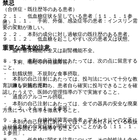
禁忌
（合併症・既往歴等のある患者）
２．１． 低血糖症状を呈している患者〔１１．１．１参
９．１．１． 手術、外傷、感染症等の患者：インスリン需
照〕。
要の変動が激しい。
２．２． 本剤の成分に対し過敏症の既往歴のある患者。
９．１．２． 低血糖を起こしやすい次の患者又は状態。
重要な基本的注意
・ 脳下垂体機能不全又は副腎機能不全。
８．１． 本剤の自己注射にあたっては、次の点に留意する
・ 下痢、嘔吐等の胃腸障害。
こと。
・ 飢餓状態、不規則な食事摂取。
・ 本剤の自己注射にあたっては、投与法について十分な教
・ 激しい筋肉運動。
育訓練を実施したのち、患者自ら確実に投与できることを確
認したうえで、医師の管理指導の下で実施すること。
・ 過度のアルコール摂取。
・ 本剤の自己注射にあたっては、全ての器具の安全な廃棄
〔８．２、１１．１．１参照〕。
方法について指導を徹底すること。
９．１．３． 自律神経障害の患者：アドレナリンの欠乏に
・ 本剤の自己注射にあたっては、必ず添付されている取扱
より低血糖の自覚症状が明確でないことがある〔１１．１．
説明書を読むよう指導すること。
１参照〕。
８．２． 低血糖に関する注意について、その対処法も含め