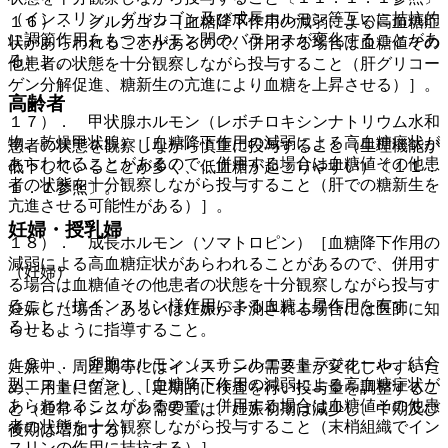
（インスリン、グルカゴン及び成長ホルモン等互いに拮抗的
１６）． グルカゴン［血糖降下作用の減弱による高血糖症
に調節作用をもつホルモン間のバランスが変化することがあ
状があらわれることがあるので、併用する場合は血糖値その
る）］。
他患者の状態を十分観察しながら投与すること（肝グリコー
ゲン分解促進、糖新生の亢進により血糖を上昇させる）］。
高齢者
１７）． 甲状腺ホルモン（レボチロキシンナトリウム水和
物、乾燥甲状腺）［血糖降下作用の減弱による高血糖症状が
患者の状態を観察しながら慎重に投与すること（生理機能が
あらわれることがあるので、併用する場合は血糖値その他患
低下していることが多く、低血糖が起こりやすい）〔１１．
者の状態を十分観察しながら投与すること（肝での糖新生を
１．１参照〕。
亢進させる可能性がある）］。
妊婦・授乳婦
１８）． 成長ホルモン（ソマトロピン）［血糖降下作用の
減弱による高血糖症状があらわれることがあるので、併用す
（妊婦）
る場合は血糖値その他患者の状態を十分観察しながら投与す
ること（抗インスリン様作用による血糖上昇作用を有す
妊娠した場合、あるいは妊娠が予測される場合には医師に知
る）］。
らせるように指導すること。
１９）． 卵胞ホルモン（エチニルエストラジオール、結合
妊娠中、周産期等にはインスリンの需要量が変化しやすいた
型エストロゲン）［血糖降下作用の減弱による高血糖症状が
め、用量に留意し、定期的に検査を行い投与量を調整するこ
あらわれることがあるので、併用する場合は血糖値その他患
と（通常インスリン需要量は、妊娠初期は減少し、中期及び
者の状態を十分観察しながら投与すること（末梢組織でイン
後期は増加する）。
スリンの作用に拮抗する）］。