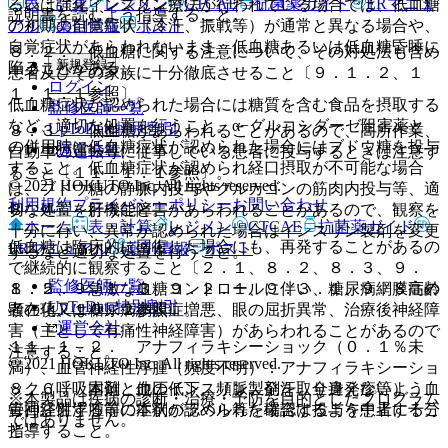
表・計算
レジメン
CTCAE
抗菌薬ガイド
ERマニュ
るいは強化インスリン療法が行われている場合では、低血糖
説明書を読むよう指導すること。
アル
薬剤情報
ポスト
の初期の自覚症状（冷汗、振戦等）が通常と異なる場合や、
自覚症状があらわれないまま、低血糖あるいは低血糖昏睡に
８．２． 低血糖に関する注意について、その対処法も含め
新規登録
陥ることがある。
患者及びその家族に十分徹底させること〔９．１．２、１
ログイン
１．１．１参照〕。
低血糖症状が認められた場合には糖質を含む食品を摂取する
監修医師一覧
など、適切な処置を行うこと。α−グルコシダーゼ阻害薬と
UpToDate特別割引
８．３． 低血糖があらわれることがあるので、高所作業、
の併用時に低血糖症状が認められた場合にはブドウ糖を投与
運営会社
自動車の運転等に従事している患者に投与するときは注意す
すること。低血糖症状が認められ経口摂取が不可能な場合
ること〔１１．１．１参照〕。
© 2021 HOKUTO Inc. All rights reserved.
は、ブドウ糖の静脈内投与やグルカゴンの筋肉内投与等、適
利用規約
プライバシーポリシー
お問い合わせ
８．４． 肝機能障害があらわれることがあるので、観察を
切な処置を行うこと。
ホーム
表・計算
レジメン
CTCAE
抗菌薬ガイド
十分に行い、異常が認められた場合はインスリン製剤を変更
低血糖は臨床的に回復した場合にも、再発することがあるの
ERマニュアル
薬剤情報
ポスト
するなど適切な処置を行うこと。
で継続的に観察すること〔２．１、８．２、８．３、９．
監修医師一覧
８．５． 急激な血糖コントロールに伴い、糖尿病網膜症の
１．２、９．１．３、９．２．１、９．３．１、９．８高齢
UpToDate特別割引
顕在化又は糖尿病網膜症増悪、眼の屈折異常、治療後神経障
者の項、１０．２参照〕。
運営会社
害（主として有痛性神経障害）があらわれることがあるので
１１．１．２． アナフィラキシーショック（０．１％未
注意すること。
© 2021 HOKUTO Inc. All rights reserved.
満）、血管神経性浮腫（頻度不明）：アナフィラキシーショ
８．６． 本剤と他のインスリン製剤を取り違えないよう、
ック（呼吸困難、血圧低下、頻脈、発汗、全身発疹等）、血
※本製品は疾病の診断・治療・予防を目的としたプログラム
毎回注射する前に本剤のラベル等を確認するよう患者に十分
管神経性浮腫等の症状が認められた場合は投与を中止するこ
ではありません。
指導すること。
と。