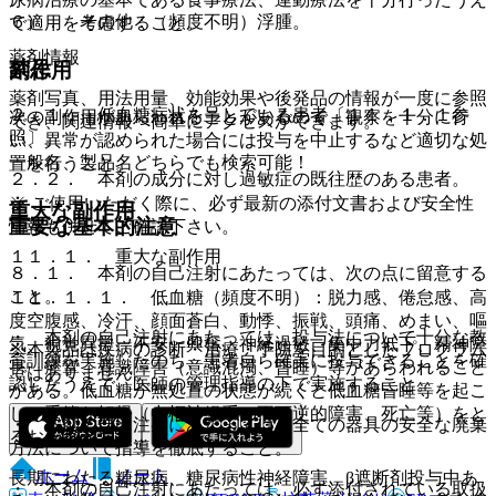
６）． その他：（頻度不明）浮腫。
で適用を考慮すること。
薬剤情報
禁忌
副作用
薬剤写真、用法用量、効能効果や後発品の情報が一度に参照
２．１． 低血糖症状を呈している患者〔１１．１．１参
次の副作用があらわれることがあるので、観察を十分に行
でき、関連情報へ簡単にアクセスができます。
照〕。
い、異常が認められた場合には投与を中止するなど適切な処
一般名、製品名どちらでも検索可能！
置を行うこと。
２．２． 本剤の成分に対し過敏症の既往歴のある患者。
※ ご使用いただく際に、必ず最新の添付文書および安全性
重大な副作用
重要な基本的注意
情報も併せてご確認下さい。
１１．１． 重大な副作用
８．１． 本剤の自己注射にあたっては、次の点に留意する
こと。
１１．１．１． 低血糖（頻度不明）：脱力感、倦怠感、高
度空腹感、冷汗、顔面蒼白、動悸、振戦、頭痛、めまい、嘔
・ 本剤の自己注射にあたっては、投与法について十分な教
気、視覚異常、不安、興奮、神経過敏、集中力低下、精神障
※本製品は疾病の診断・治療・予防を目的としたプログラム
育訓練を実施したのち、患者自ら確実に投与できることを確
害、痙攣、意識障害（意識混濁、昏睡）等があらわれること
ではありません。
認したうえで、医師の管理指導の下で実施すること。
がある。低血糖が無処置の状態が続くと低血糖昏睡等を起こ
し、重篤な転帰（中枢神経系の不可逆的障害、死亡等）をと
・ 本剤の自己注射にあたっては、全ての器具の安全な廃棄
るおそれがある。
方法について指導を徹底すること。
ホーム
ノート
長期にわたる糖尿病、糖尿病性神経障害、β遮断剤投与中あ
・ 本剤の自己注射にあたっては、必ず添付されている取扱