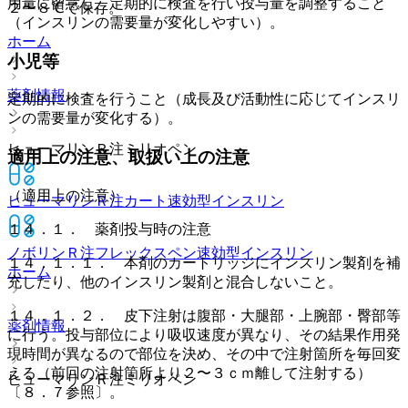
用量に留意し、定期的に検査を行い投与量を調整すること
２〜８℃で保存。
（インスリンの需要量が変化しやすい）。
ホーム
小児等
薬剤情報
定期的に検査を行うこと（成長及び活動性に応じてインスリ
ンの需要量が変化する）。
ヒューマリンＲ注ミリオペン
適用上の注意、取扱い上の注意
（適用上の注意）
ヒューマリンＲ注カート
速効型インスリン
１４．１． 薬剤投与時の注意
ノボリンＲ注フレックスペン
速効型インスリン
１４．１．１． 本剤のカートリッジにインスリン製剤を補
ホーム
充したり、他のインスリン製剤と混合しないこと。
１４．１．２． 皮下注射は腹部・大腿部・上腕部・臀部等
薬剤情報
に行う。投与部位により吸収速度が異なり、その結果作用発
現時間が異なるので部位を決め、その中で注射箇所を毎回変
える（前回の注射箇所より２〜３ｃｍ離して注射する）
ヒューマリンＲ注ミリオペン
〔８．７参照〕。