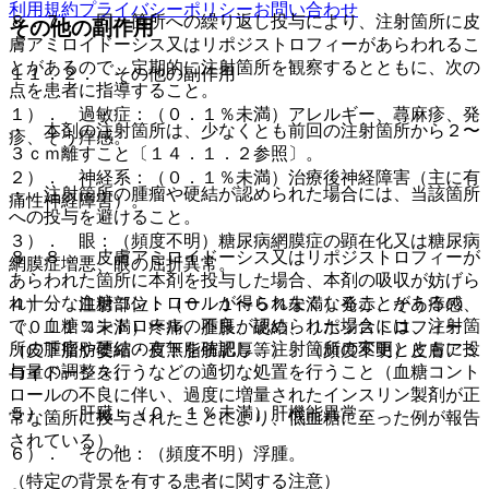
利用規約
プライバシーポリシー
お問い合わせ
８．７． 同一箇所への繰り返し投与により、注射箇所に皮
その他の副作用
膚アミロイドーシス又はリポジストロフィーがあらわれるこ
とがあるので、定期的に注射箇所を観察するとともに、次の
１１．２． その他の副作用
点を患者に指導すること。
１）． 過敏症：（０．１％未満）アレルギー、蕁麻疹、発
・ 本剤の注射箇所は、少なくとも前回の注射箇所から２〜
疹、そう痒感。
３ｃｍ離すこと〔１４．１．２参照〕。
２）． 神経系：（０．１％未満）治療後神経障害（主に有
・ 注射箇所の腫瘤や硬結が認められた場合には、当該箇所
痛性神経障害）。
への投与を避けること。
３）． 眼：（頻度不明）糖尿病網膜症の顕在化又は糖尿病
８．８． 皮膚アミロイドーシス又はリポジストロフィーが
網膜症増悪、眼の屈折異常。
あらわれた箇所に本剤を投与した場合、本剤の吸収が妨げら
れ十分な血糖コントロールが得られなくなることがあるの
４）． 注射部位：（０．１〜５％未満）発赤、そう痒感、
で、血糖コントロールの不良が認められた場合には、注射箇
（０．１％未満）疼痛、腫脹、硬結、リポジストロフィー
所の腫瘤や硬結の有無を確認し、注射箇所の変更とともに投
（皮下脂肪萎縮・皮下脂肪肥厚等）、（頻度不明）皮膚アミ
与量の調整を行うなどの適切な処置を行うこと（血糖コント
ロイドーシス。
ロールの不良に伴い、過度に増量されたインスリン製剤が正
５）． 肝臓：（０．１％未満）肝機能異常。
常な箇所に投与されたことにより、低血糖に至った例が報告
されている）。
６）． その他：（頻度不明）浮腫。
（特定の背景を有する患者に関する注意）