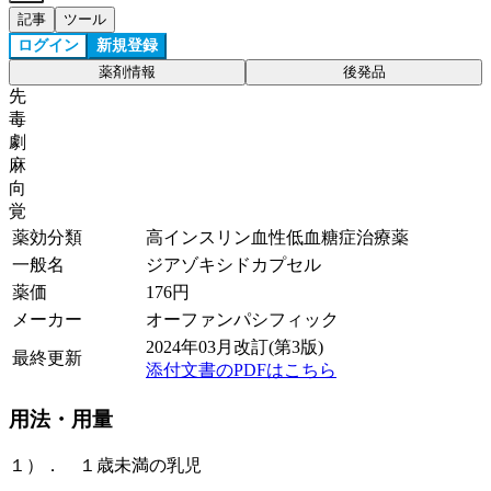
記事
ツール
ログイン
新規登録
薬剤情報
後発品
先
毒
劇
麻
向
覚
薬効分類
高インスリン血性低血糖症治療薬
一般名
ジアゾキシドカプセル
薬価
176
円
メーカー
オーファンパシフィック
2024年03月改訂(第3版)
最終更新
添付文書のPDFはこちら
用法・用量
１）． １歳未満の乳児