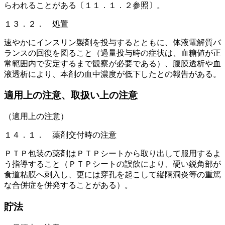
らわれることがある〔１１．１．２参照〕。
１３．２． 処置
速やかにインスリン製剤を投与するとともに、体液電解質バ
ランスの回復を図ること（過量投与時の症状は、血糖値が正
常範囲内で安定するまで観察が必要である）、腹膜透析や血
液透析により、本剤の血中濃度が低下したとの報告がある。
適用上の注意、取扱い上の注意
（適用上の注意）
１４．１． 薬剤交付時の注意
ＰＴＰ包装の薬剤はＰＴＰシートから取り出して服用するよ
う指導すること（ＰＴＰシートの誤飲により、硬い鋭角部が
食道粘膜へ刺入し、更には穿孔を起こして縦隔洞炎等の重篤
な合併症を併発することがある）。
貯法