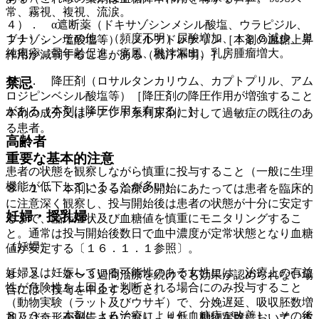
常、霧視、複視、流涙。
４）． α遮断薬（ドキサゾシンメシル酸塩、ウラピジル、
１１）． その他：（頻度不明）尿酸増加、ＩｇＧ減少、単
ブナゾシン塩酸塩等）、ノルアドレナリン［本剤の血糖上昇
純疱疹、骨年齢促進、痛風、乳汁漏出、乳房腫瘤増大。
作用が減弱することがある（機序不明）］。
５）． 降圧剤（ロサルタンカリウム、カプトプリル、アム
禁忌
ロジピンベシル酸塩等）［降圧剤の降圧作用が増強すること
がある（本剤は降圧作用を有する）］。
本剤の成分又はチアジド系利尿剤に対して過敏症の既往のあ
る患者。
高齢者
重要な基本的注意
患者の状態を観察しながら慎重に投与すること（一般に生理
機能が低下していることが多い）。
８．１． 本剤による治療の開始にあたっては患者を臨床的
に注意深く観察し、投与開始後は患者の状態が十分に安定す
妊婦・授乳婦
るまで、臨床症状及び血糖値を慎重にモニタリングするこ
と。通常は投与開始後数日で血中濃度が定常状態となり血糖
（妊婦）
値が安定する〔１６．１．１参照〕。
妊婦又は妊娠している可能性のある女性には、治療上の有益
８．２． ２〜３週間治療を続けても効果が認められない場
性が危険性を上回ると判断される場合にのみ投与すること
合には、投与を中止すること。
（動物実験（ラット及びウサギ）で、分娩遅延、吸収胚数増
８．３． 本剤による治療により低血糖症が改善し、その後
加及び奇形が報告されており、また、動物実験において、本