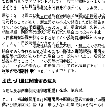
１日投与量（ジアゾキシドとして）：投与開始時５〜１０ｍ
ｇ／ｋｇ、１日投与量８〜１５ｍｇ／ｋｇ。
１１．１．４． 血小板減少（頻度不明）〔８．５参照〕。
用法：２、３回に分割し、８あるいは１２時間ごとに経口投
１１．１．５． 肺高血圧症（頻度不明）：肺高血圧症があ
与する。
らわれることがあり、新生児から小児で発症した例が報告さ
れているので、呼吸困難、チアノーゼ、易疲労感、失神、末
２）． １歳以上の幼小児及び成人
梢性浮腫、胸痛等の症状があらわれた場合には投与を中止
し、適切な処置を行うこと〔９．７小児等の項参照〕。
１日投与量（ジアゾキシドとして）：投与開始時３〜５ｍｇ
／ｋｇ、１日投与量３〜８ｍｇ／ｋｇ。
１１．１．６． 壊死性腸炎（頻度不明）：新生児で壊死性
腸炎があらわれることがあるので、嘔吐、腹部膨満、下痢、
用法：２、３回に分割し、８あるいは１２時間ごとに経口投
血便等の症状があらわれた場合には、投与を中止し、適切な
与する。
処置を行うこと〔９．７小児等の項参照〕。
なお、いずれの場合も、血糖値に応じて適宜増減するが、１
日最大投与量は２０ｍｇ／ｋｇまでとする。
その他の副作用
用法・用量に関連する注意
１１．２． その他の副作用
１）． 全身症状：（頻度不明）発熱、倦怠感。
（用法及び用量に関連する注意）
２）． 精神神経系：（頻度不明）頭痛、不安、めまい、不
７．１． 本剤の用量は、患者の低血糖状態の重症度、血糖
眠。
値及び臨床症状に基づき、最も少ない用量で効果が認められ