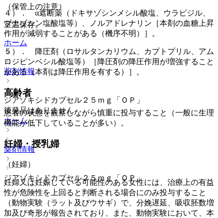
（保管上の注意）
４）． α遮断薬（ドキサゾシンメシル酸塩、ウラピジル、
ブナゾシン塩酸塩等）、ノルアドレナリン［本剤の血糖上昇
室温保存。
作用が減弱することがある（機序不明）］。
ホーム
５）． 降圧剤（ロサルタンカリウム、カプトプリル、アム
ロジピンベシル酸塩等）［降圧剤の降圧作用が増強すること
薬剤情報
がある（本剤は降圧作用を有する）］。
高齢者
ジアゾキシドカプセル２５ｍｇ「ＯＰ」
後発品はありません
患者の状態を観察しながら慎重に投与すること（一般に生理
ホーム
機能が低下していることが多い）。
妊婦・授乳婦
薬剤情報
（妊婦）
ジアゾキシドカプセル２５ｍｇ「ＯＰ」
妊婦又は妊娠している可能性のある女性には、治療上の有益
性が危険性を上回ると判断される場合にのみ投与すること
（動物実験（ラット及びウサギ）で、分娩遅延、吸収胚数増
加及び奇形が報告されており、また、動物実験において、本