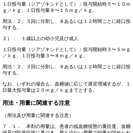
１日投与量（ジアゾキシドとして）：投与開始時５〜１０ｍ
ｇ／ｋｇ、１日投与量８〜１５ｍｇ／ｋｇ。
用法：２、３回に分割し、８あるいは１２時間ごとに経口投
与する。
２）． １歳以上の幼小児及び成人
１日投与量（ジアゾキシドとして）：投与開始時３〜５ｍｇ
／ｋｇ、１日投与量３〜８ｍｇ／ｋｇ。
用法：２、３回に分割し、８あるいは１２時間ごとに経口投
与する。
なお、いずれの場合も、血糖値に応じて適宜増減するが、１
日最大投与量は２０ｍｇ／ｋｇまでとする。
用法・用量に関連する注意
（用法及び用量に関連する注意）
７．１． 本剤の用量は、患者の低血糖状態の重症度、血糖
値及び臨床症状に基づき、最も少ない用量で効果が認められ