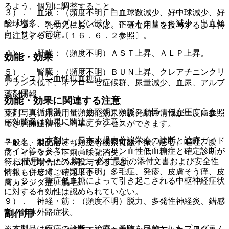
るよう、個別に調整すること。
３）． 血液：（頻度不明）白血球数減少、好中球減少、好
酸球増多、ヘモグロビン減少、ヘマトクリット減少、出血傾
７．２． 乳幼児においては、正確な用量を投与するよう特
向、リンパ節症。
に注意すること〔１６．６．２参照〕。
４）． 肝臓：（頻度不明）ＡＳＴ上昇、ＡＬＰ上昇。
効能・効果
５）． 腎臓：（頻度不明）ＢＵＮ上昇、クレアチニンクリ
高インスリン血性低血糖症。
アランス低下、ネフローゼ症候群、尿量減少、血尿、アルブ
ミン尿。
薬剤情報
効能・効果に関連する注意
６）． 循環器：（頻度不明）頻脈、動悸、低血圧、高血
薬剤写真、用法用量、効能効果や後発品の情報が一度に参照
（効能又は効果に関連する注意）
圧、胸痛。
でき、関連情報へ簡単にアクセスができます。
５．１． 本剤は、日本小児内分泌学会の診断と治療ガイド
７）． 消化器：（頻度不明）食欲不振、悪心、嘔吐、腹
一般名、製品名どちらでも検索可能！
ライン等を参考に、高インスリン血性低血糖症と確定診断が
痛、イレウス、下痢、味覚消失。
※ ご使用いただく際に、必ず最新の添付文書および安全性
行われた場合にのみ投与すること。
８）． 皮膚：（頻度不明）多毛症、発疹、皮膚そう痒、皮
情報も併せてご確認下さい。
５．２． 重症低血糖によって引き起こされる中枢神経症状
膚カンジダ症、脱毛。
に対する有効性は認められていない。
９）． 神経・筋：（頻度不明）脱力、多発性神経炎、錯感
覚、錐体外路症状。
副作用
※本製品は疾病の診断・治療・予防を目的としたプログラム