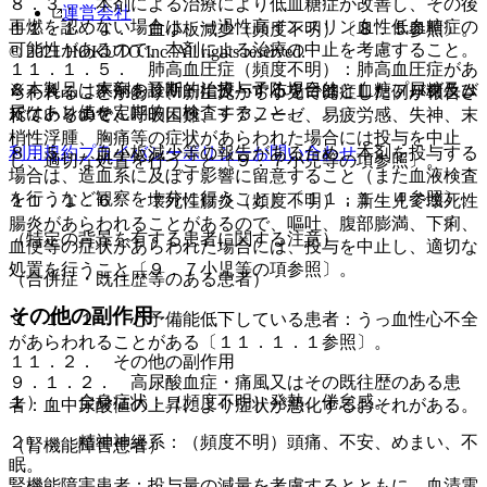
８．３． 本剤による治療により低血糖症が改善し、その後
運営会社
再燃を認めない場合は、一過性高インスリン血性低血糖症の
１１．１．４． 血小板減少（頻度不明）〔８．５参照〕。
可能性があるので、本剤による治療の中止を考慮すること。
© 2021 HOKUTO Inc. All rights reserved.
１１．１．５． 肺高血圧症（頻度不明）：肺高血圧症があ
※本製品は疾病の診断・治療・予防を目的としたプログラム
８．４． 本剤を長期的に投与する場合は、血糖、尿糖及び
らわれることがあり、新生児から小児で発症した例が報告さ
ではありません。
尿ケトン値を定期的に検査すること。
れているので、呼吸困難、チアノーゼ、易疲労感、失神、末
梢性浮腫、胸痛等の症状があらわれた場合には投与を中止
利用規約
プライバシーポリシー
お問い合わせ
８．５． 血小板減少等の報告があるため、本剤を投与する
し、適切な処置を行うこと〔９．７小児等の項参照〕。
場合は、造血系に及ぼす影響に留意すること（また血液検査
を行うなど観察を十分に行うこと）〔１１．１．４参照〕。
１１．１．６． 壊死性腸炎（頻度不明）：新生児で壊死性
腸炎があらわれることがあるので、嘔吐、腹部膨満、下痢、
（特定の背景を有する患者に関する注意）
血便等の症状があらわれた場合には、投与を中止し、適切な
処置を行うこと〔９．７小児等の項参照〕。
（合併症・既往歴等のある患者）
その他の副作用
９．１．１． 心予備能低下している患者：うっ血性心不全
があらわれることがある〔１１．１．１参照〕。
１１．２． その他の副作用
９．１．２． 高尿酸血症・痛風又はその既往歴のある患
１）． 全身症状：（頻度不明）発熱、倦怠感。
者：血中尿酸値の上昇により症状が悪化するおそれがある。
２）． 精神神経系：（頻度不明）頭痛、不安、めまい、不
（腎機能障害患者）
眠。
腎機能障害患者：投与量の減量を考慮するとともに、血清電