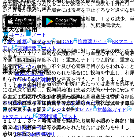
１０）． 眼：（頻度不明）白内障、結膜下出血、視覚異
次の副作用があらわれることがあるので、観察を十分に行
ではありません。
常、霧視、複視、流涙。
い、異常が認められた場合には投与を中止するなど適切な処
置を行うこと。
１１）． その他：（頻度不明）尿酸増加、ＩｇＧ減少、単
純疱疹、骨年齢促進、痛風、乳汁漏出、乳房腫瘤増大。
重大な副作用
ホーム
ノート
禁忌
表・計算
レジメン
CTCAE
抗菌薬ガイド
ERマニュ
１１．１． 重大な副作用
アル
薬剤情報
ポスト
本剤の成分又はチアジド系利尿剤に対して過敏症の既往のあ
１１．１．１． 重篤な体液貯留、うっ血性心不全、心嚢液
る患者。
貯留（いずれも頻度不明）：重篤なナトリウム貯留、重篤な
新規登録
体液貯留、うっ血性心不全及び心嚢液貯留があらわれること
ログイン
重要な基本的注意
があるので、異常が認められた場合には投与を中止し、利尿
監修医師一覧
剤を投与するなど、適切な処置を行うこと〔９．１．１、
UpToDate特別割引
８．１． 本剤による治療の開始にあたっては患者を臨床的
９．７小児等の項参照〕。
運営会社
に注意深く観察し、投与開始後は患者の状態が十分に安定す
るまで、臨床症状及び血糖値を慎重にモニタリングするこ
１１．１．２． ケトアシドーシス、高浸透圧性昏睡（頻度
© 2021 HOKUTO Inc. All rights reserved.
と。通常は投与開始後数日で血中濃度が定常状態となり血糖
利用規約
プライバシーポリシー
お問い合わせ
不明）：高血糖、尿糖異常等が認められた場合は減量するこ
値が安定する〔１６．１．１参照〕。
ホーム
表・計算
レジメン
CTCAE
抗菌薬ガイド
と〔１３．１参照〕。
ERマニュアル
薬剤情報
ポスト
８．２． ２〜３週間治療を続けても効果が認められない場
１１．１．３． 急性膵炎、膵壊死（頻度不明）：腹痛、血
合には、投与を中止すること。
清アミラーゼ値上昇等が認められた場合には投与を中止し、
監修医師一覧
適切な処置を行うこと。
UpToDate特別割引