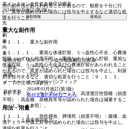
高インスリン血性低血糖症治療薬
次の副作用があらわれることがあるので、観察を十分に行
2024年03月改訂(第3版)
い、異常が認められた場合には投与を中止するなど適切な処
薬剤情報
後発品
置を行うこと。
先
毒
重大な副作用
劇
麻
１１．１． 重大な副作用
向
１１．１．１． 重篤な体液貯留、うっ血性心不全、心嚢液
覚
貯留（いずれも頻度不明）：重篤なナトリウム貯留、重篤な
薬効分類
高インスリン血性低血糖症治療薬
体液貯留、うっ血性心不全及び心嚢液貯留があらわれること
一般名
ジアゾキシドカプセル
があるので、異常が認められた場合には投与を中止し、利尿
薬価
176
円
剤を投与するなど、適切な処置を行うこと〔９．１．１、
メーカー
オーファンパシフィック
９．７小児等の項参照〕。
2024年03月改訂(第3版)
最終更新
１１．１．２． ケトアシドーシス、高浸透圧性昏睡（頻度
添付文書のPDFはこちら
不明）：高血糖、尿糖異常等が認められた場合は減量するこ
と〔１３．１参照〕。
用法・用量
１１．１．３． 急性膵炎、膵壊死（頻度不明）：腹痛、血
１）． １歳未満の乳児
清アミラーゼ値上昇等が認められた場合には投与を中止し、
適切な処置を行うこと。