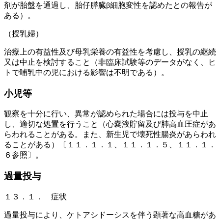
剤が胎盤を通過し、胎仔膵臓β細胞変性を認めたとの報告が
ある）。
（授乳婦）
治療上の有益性及び母乳栄養の有益性を考慮し、授乳の継続
又は中止を検討すること（非臨床試験等のデータがなく、ヒ
トで哺乳中の児における影響は不明である）。
小児等
観察を十分に行い、異常が認められた場合には投与を中止
し、適切な処置を行うこと（心嚢液貯留及び肺高血圧症があ
らわれることがある。また、新生児で壊死性腸炎があらわれ
ることがある）〔１１．１．１、１１．１．５、１１．１．
６参照〕。
過量投与
１３．１． 症状
過量投与により、ケトアシドーシスを伴う顕著な高血糖があ