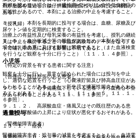
再燃を認めない場合は、一過性高インスリン血性低血糖症の
剤が胎盤を通過し、胎仔膵臓β細胞変性を認めたとの報告が
可能性があるので、本剤による治療の中止を考慮すること。
ある）。
８．４． 本剤を長期的に投与する場合は、血糖、尿糖及び
（授乳婦）
尿ケトン値を定期的に検査すること。
治療上の有益性及び母乳栄養の有益性を考慮し、授乳の継続
８．５． 血小板減少等の報告があるため、本剤を投与する
又は中止を検討すること（非臨床試験等のデータがなく、ヒ
場合は、造血系に及ぼす影響に留意すること（また血液検査
トで哺乳中の児における影響は不明である）。
を行うなど観察を十分に行うこと）〔１１．１．４参照〕。
小児等
（特定の背景を有する患者に関する注意）
観察を十分に行い、異常が認められた場合には投与を中止
（合併症・既往歴等のある患者）
し、適切な処置を行うこと（心嚢液貯留及び肺高血圧症があ
らわれることがある。また、新生児で壊死性腸炎があらわれ
９．１．１． 心予備能低下している患者：うっ血性心不全
ることがある）〔１１．１．１、１１．１．５、１１．１．
があらわれることがある〔１１．１．１参照〕。
６参照〕。
９．１．２． 高尿酸血症・痛風又はその既往歴のある患
者：血中尿酸値の上昇により症状が悪化するおそれがある。
過量投与
（腎機能障害患者）
１３．１． 症状
腎機能障害患者：投与量の減量を考慮するとともに、血清電
過量投与により、ケトアシドーシスを伴う顕著な高血糖があ