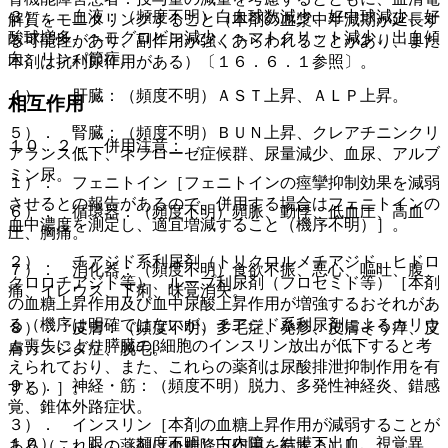
３）． 血液：（頻度不明）白血球数減少、好中球減少、好
解質をモニタリングすること（本剤の血漿中半減期が延長す
酸球増多、ヘモグロビン減少、ヘマトクリット減少、出血傾
る可能性があり、副作用が強くあらわれることがあり、また
向、リンパ節症。
本剤は抗利尿作用がある）〔１６．６．１参照〕。
４）． 肝臓：（頻度不明）ＡＳＴ上昇、ＡＬＰ上昇。
相互作用
５）． 腎臓：（頻度不明）ＢＵＮ上昇、クレアチニンクリ
１０．２． 併用注意：
アランス低下、ネフローゼ症候群、尿量減少、血尿、アルブ
ミン尿。
１）． フェニトイン［フェニトインの痙攣抑制効果を減弱
させるとの報告があるので、併用する場合はフェニトインの
６）． 循環器：（頻度不明）頻脈、動悸、低血圧、高血
血中濃度を測定し、適宜増減すること（機序不明）］。
圧、胸痛。
２）． チアジド系利尿剤（トリクロルメチアジド、ヒドロ
７）． 消化器：（頻度不明）食欲不振、悪心、嘔吐、腹
クロロチアジド等）、ループ利尿剤（フロセミド等）［本剤
痛、イレウス、下痢、味覚消失。
の血糖上昇作用及び血中尿酸上昇作用が増強するおそれがあ
る（機序は明確ではないが、チアジド系利尿剤によるカリウ
８）． 皮膚：（頻度不明）多毛症、発疹、皮膚そう痒、皮
ム喪失により膵臓のβ細胞のインスリン放出が低下すると考
膚カンジダ症、脱毛。
えられており、また、これらの薬剤は尿酸排泄抑制作用を有
９）． 神経・筋：（頻度不明）脱力、多発性神経炎、錯感
する）］。
覚、錐体外路症状。
３）． インスリン［本剤の血糖上昇作用が減弱することが
１０）． 眼：（頻度不明）白内障、結膜下出血、視覚異
ある（これらの薬剤は血糖降下作用を有する）］。