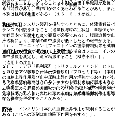
解質をモニタリングすること（本剤の血漿中半減期が延長す
らわれることがある〔１１．１．２参照〕。
る可能性があり、副作用が強くあらわれることがあり、また
本剤は抗利尿作用がある）〔１６．６．１参照〕。
１３．２． 処置
速やかにインスリン製剤を投与するとともに、体液電解質バ
相互作用
ランスの回復を図ること（過量投与時の症状は、血糖値が正
常範囲内で安定するまで観察が必要である）、腹膜透析や血
１０．２． 併用注意：
液透析により、本剤の血中濃度が低下したとの報告がある。
１）． フェニトイン［フェニトインの痙攣抑制効果を減弱
させるとの報告があるので、併用する場合はフェニトインの
適用上の注意、取扱い上の注意
血中濃度を測定し、適宜増減すること（機序不明）］。
（適用上の注意）
２）． チアジド系利尿剤（トリクロルメチアジド、ヒドロ
クロロチアジド等）、ループ利尿剤（フロセミド等）［本剤
１４．１． 薬剤交付時の注意
の血糖上昇作用及び血中尿酸上昇作用が増強するおそれがあ
ＰＴＰ包装の薬剤はＰＴＰシートから取り出して服用するよ
る（機序は明確ではないが、チアジド系利尿剤によるカリウ
う指導すること（ＰＴＰシートの誤飲により、硬い鋭角部が
ム喪失により膵臓のβ細胞のインスリン放出が低下すると考
食道粘膜へ刺入し、更には穿孔を起こして縦隔洞炎等の重篤
えられており、また、これらの薬剤は尿酸排泄抑制作用を有
な合併症を併発することがある）。
する）］。
３）． インスリン［本剤の血糖上昇作用が減弱することが
貯法
ある（これらの薬剤は血糖降下作用を有する）］。