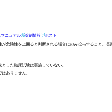
Rマニュアル
薬剤情報
ポスト
性が危険性を上回ると判断される場合にのみ投与すること。長
象とした臨床試験は実施していない。
ではありません。