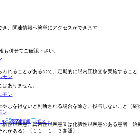
でき、関連情報へ簡単にアクセスができます。
報も併せてご確認下さい。
ン
らわれることがあるので、定期的に眼内圧検査を実施すること
ルモン
ではありません。
ルモン
上やむを得ないと判断される場合を除き、投与しないこと（症
モン
アル
薬剤情報
ポスト
結核性眼疾患、真菌性眼疾患又は化膿性眼疾患のある患者：治
それがある）〔１１．１．３参照〕。