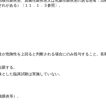
結核性眼疾患、真菌性眼疾患又は化膿性眼疾患のある患者：治
それがある）〔１１．１．３参照〕。
性が危険性を上回ると判断される場合にのみ投与すること。長
点眼する。
象とした臨床試験は実施していない。
強膜炎等）。