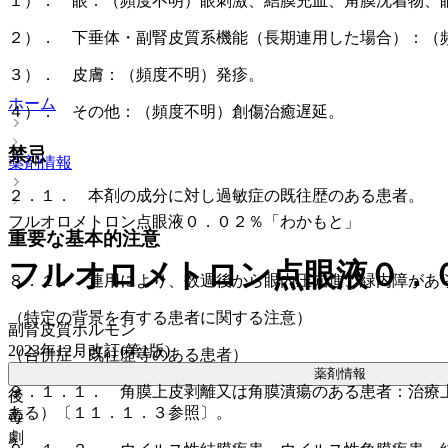
１）． 眼：（頻度不明）眼刺激、結膜充血、角膜沈着物、
２）． 下垂体・副腎皮質系機能（長期連用した場合）：（
３）． 皮膚：（頻度不明）発疹。
ホーム
４）． その他：（頻度不明）創傷治癒遅延。
禁忌
薬剤情報
２．１． 本剤の成分に対し過敏症の既往歴のある患者。
フルオロメトロン点眼液０．０２％「わかもと」
重要な基本的注意
フルオロメトロン点眼液０．
８．１． 連用により、数週後から眼内圧亢進、緑内障があ
（特定の背景を有する患者に関する注意）
副腎皮質ホルモン
2023年12月改訂(第1版)
（合併症・既往歴等のある患者）
薬剤情報
９．１．１． 角膜上皮剥離又は角膜潰瘍のある患者：治療
後
ある）〔１１．１．３参照〕。
毒
劇