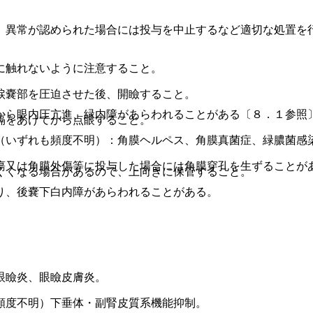
、異常が認められた場合には投与を中止するなど適切な処置を
に触れないように注意すること。
涙嚢部を圧迫させた後、開瞼すること。
から眼内圧亢進、緑内障があらわれることがある〔８．１参照
隔をあけてから点眼すること。
（いずれも頻度不明）：角膜ヘルペス、角膜真菌症、緑膿菌感
瘍又は角膜外傷等に投与した場合には角膜穿孔を生ずることが
くくなる場合があるので、上向きに保管すること。
り、後嚢下白内障があらわれることがある。
眼瞼炎、眼瞼皮膚炎。
頻度不明）下垂体・副腎皮質系機能抑制。