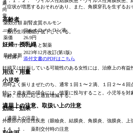
９．１．２． ウイルス性結膜疾患・ウイルス性角膜疾患、
麻
（症状が増悪するおそれがあり、また、角膜穿孔を生ずるお
向
覚
高齢者
薬効分類
副腎皮質ホルモン
一般名
フルオロメトロン液
一般に生理機能が低下している。
薬価
26.9
円
妊婦・授乳婦
メーカー
わかもと製薬
2023年12月改訂(第1版)
最終更新
（妊婦）
添付文書のPDFはこちら
妊婦又は妊娠している可能性のある女性には、治療上の有益
用法・用量
小児等
用時よく振りまぜたのち、通常１回１〜２滴、１日２〜４回
特に２歳未満の場合には、慎重に投与すること。小児等を対
年齢、症状に応じ適宜増減する。
適用上の注意、取扱い上の注意
効能・効果
（適用上の注意）
外眼部の炎症性疾患（眼瞼炎、結膜炎、角膜炎、強膜炎、上
１４．１． 薬剤交付時の注意