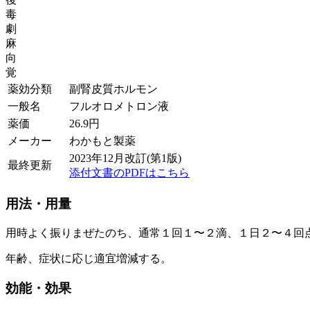
毒
劇
麻
向
覚
薬効分類
副腎皮質ホルモン
一般名
フルオロメトロン液
薬価
26.9
円
メーカー
わかもと製薬
2023年12月改訂(第1版)
最終更新
添付文書のPDFはこちら
用法・用量
用時よく振りまぜたのち、通常１回１〜２滴、１日２〜４回
年齢、症状に応じ適宜増減する。
効能・効果