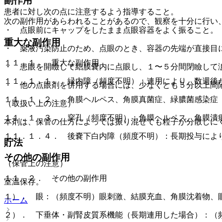
副作用
患者に対し次の点に注意するよう指導すること。
次の副作用があらわれることがあるので、観察を十分に行い
・ 点眼前にキャップをしたまま点眼容器をよく振ること。
重大な副作用
・ 薬液汚染防止のため、点眼のとき、容器の先端が直接目
１１．１． 重大な副作用
・ 患眼を開瞼して結膜嚢内に点眼し、１〜５分間閉瞼して
１１．１．１． 緑内障（頻度不明）：連用により、数週後
・ 他の点眼剤を併用する場合には、少なくとも５分以上間
１１．１．２． 角膜ヘルペス、角膜真菌症、緑膿菌感染症
（取扱い上の注意）
１１．１．３． 穿孔（頻度不明）：角膜ヘルペス、角膜潰
本剤は、保管の仕方によっては振り混ぜても粒子が分散しに
１１．１．４． 後嚢下白内障（頻度不明）：長期投与によ
貯法
その他の副作用
（保管上の注意）
１１．２． その他の副作用
室温保存。
１）． 眼：（頻度不明）眼刺激、結膜充血、角膜沈着物、
ホーム
２）． 下垂体・副腎皮質系機能（長期連用した場合）：（