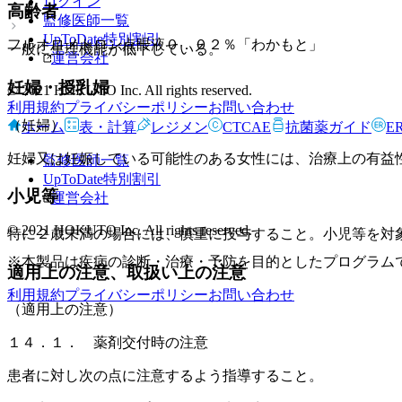
ログイン
高齢者
監修医師一覧
UpToDate特別割引
フルオロメトロン点眼液０．０２％「わかもと」
一般に生理機能が低下している。
運営会社
妊婦・授乳婦
© 2021 HOKUTO Inc. All rights reserved.
利用規約
プライバシーポリシー
お問い合わせ
（妊婦）
ホーム
表・計算
レジメン
CTCAE
抗菌薬ガイド
E
妊婦又は妊娠している可能性のある女性には、治療上の有益
監修医師一覧
UpToDate特別割引
小児等
運営会社
© 2021 HOKUTO Inc. All rights reserved.
特に２歳未満の場合には、慎重に投与すること。小児等を対
※本製品は疾病の診断・治療・予防を目的としたプログラム
適用上の注意、取扱い上の注意
利用規約
プライバシーポリシー
お問い合わせ
（適用上の注意）
１４．１． 薬剤交付時の注意
患者に対し次の点に注意するよう指導すること。