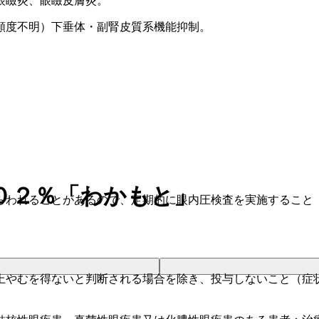
眼瞼炎、眼瞼皮膚炎。
頻度不明）下垂体・副腎皮質系機能抑制。
０２％「わかもと」
らわれることがあるので、定期的に眼内圧検査を実施すること
上やむを得ないと判断される場合を除き、投与しないこと（症