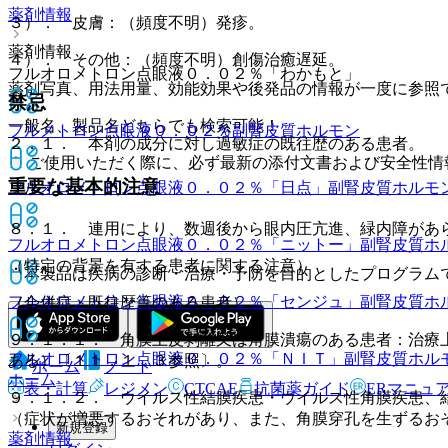
薬剤情報
３）． 皮膚：（頻度不明）発疹。
薬剤情報
４）． その他：（頻度不明）創傷治癒遅延。
フルオロメトロン点眼液０．０２％「わかもと」
薬剤写真、用法用量、効能効果や後発品の情報が一度に参照
禁忌
一般名、製品名どちらでも検索可能！
フルメトロン点眼液０．０２％
副腎皮質ホルモン
２．１． 本剤の成分に対し過敏症の既往歴のある患者。
※ ご使用いただく際に、必ず最新の添付文書および安全性情
重要な基本的注意
フルオロメトロン点眼液０．０２％「日点」
副腎皮質ホルモ
８．１． 連用により、数週後から眼内圧亢進、緑内障があ
フルオロメトロン点眼液０．０２％「ニットー」
副腎皮質ホ
（特定の背景を有する患者に関する注意）
※本製品は疾病の診断・治療・予防を目的としたプログラム
フルオロメトロン点眼液０．０２％「センジュ」
副腎皮質ホ
（合併症・既往歴等のある患者）
９．１．１． 角膜上皮剥離又は角膜潰瘍のある患者：治療
フルオロメトロン点眼液０．０２％「ＮＩＴ」
副腎皮質ホル
ある）〔１１．１．３参照〕。
ホーム
ノート
ホーム
表・計算
レジメン
CTCAE
抗菌薬ガイド
ERマニュ
９．１．２． ウイルス性結膜疾患・ウイルス性角膜疾患、
（症状が増悪するおそれがあり、また、角膜穿孔を生ずるお
新規登録
薬剤情報