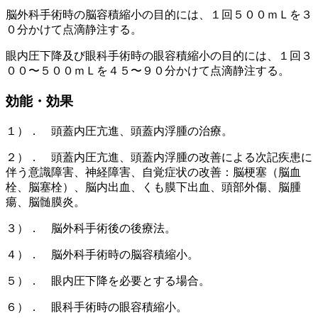
脳外科手術時の脳容積縮小の目的には、１回５００ｍＬを３
０分かけて点滴静注する。
眼内圧下降及び眼科手術時の眼容積縮小の目的には、１回３
００〜５００ｍＬを４５〜９０分かけて点滴静注する。
効能・効果
１）． 頭蓋内圧亢進、頭蓋内浮腫の治療。
２）． 頭蓋内圧亢進、頭蓋内浮腫の改善による次記疾患に
伴う意識障害、神経障害、自覚症状の改善：脳梗塞（脳血
栓、脳塞栓）、脳内出血、くも膜下出血、頭部外傷、脳腫
瘍、脳髄膜炎。
３）． 脳外科手術後の後療法。
４）． 脳外科手術時の脳容積縮小。
５）． 眼内圧下降を必要とする場合。
６）． 眼科手術時の眼容積縮小。