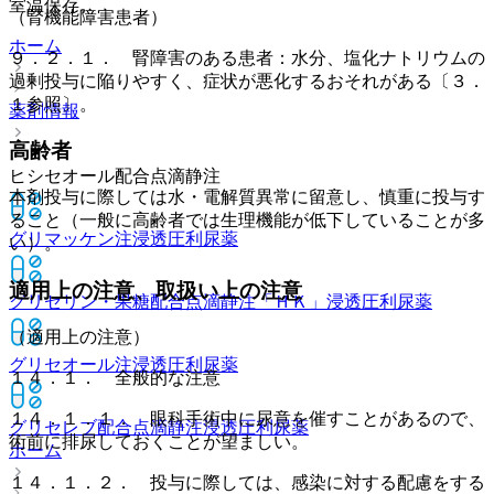
室温保存。
（腎機能障害患者）
ホーム
９．２．１． 腎障害のある患者：水分、塩化ナトリウムの
過剰投与に陥りやすく、症状が悪化するおそれがある〔３．
１参照〕。
薬剤情報
高齢者
ヒシセオール配合点滴静注
本剤投与に際しては水・電解質異常に留意し、慎重に投与す
ること（一般に高齢者では生理機能が低下していることが多
グリマッケン注
浸透圧利尿薬
い）。
適用上の注意、取扱い上の注意
グリセリン・果糖配合点滴静注「ＨＫ」
浸透圧利尿薬
（適用上の注意）
グリセオール注
浸透圧利尿薬
１４．１． 全般的な注意
１４．１．１． 眼科手術中に尿意を催すことがあるので、
グリセレブ配合点滴静注
浸透圧利尿薬
術前に排尿しておくことが望ましい。
ホーム
１４．１．２． 投与に際しては、感染に対する配慮をする