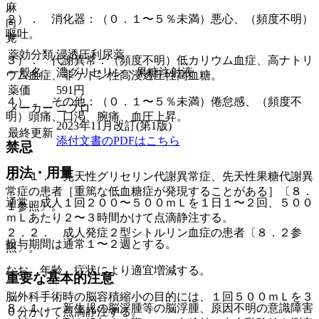
麻
２）． 消化器：（０．１〜５％未満）悪心、（頻度不明）
向
嘔吐。
覚
薬効分類
浸透圧利尿薬
３）． 代謝異常：（頻度不明）低カリウム血症、高ナトリ
一般名
濃グリセリン・果糖注射液
ウム血症、非ケトン性高浸透圧性高血糖。
薬価
591
円
４）． その他：（０．１〜５％未満）倦怠感、（頻度不
メーカー
ニプロ
明）頭痛、口渇、腕痛、血圧上昇。
2023年11月改訂(第1版)
最終更新
添付文書のPDFはこちら
禁忌
用法・用量
２．１． 先天性グリセリン代謝異常症、先天性果糖代謝異
常症の患者［重篤な低血糖症が発現することがある］〔８．
通常、成人１回２００〜５００ｍＬを１日１〜２回、５００
１参照〕。
ｍＬあたり２〜３時間かけて点滴静注する。
２．２． 成人発症２型シトルリン血症の患者〔８．２参
投与期間は通常１〜２週とする。
照〕。
なお、年齢、症状により適宜増減する。
重要な基本的注意
脳外科手術時の脳容積縮小の目的には、１回５００ｍＬを３
８．１． 新生児の脳浮腫等の脳浮腫、原因不明の意識障害
０分かけて点滴静注する。