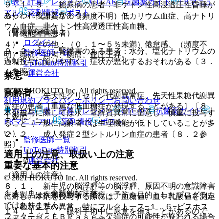
表・計算
レジメン
CTCAE
抗菌薬ガイド
ERマニュ
９．１．３． 糖尿病の患者：非ケトン性高浸透圧性昏睡が
アル
薬剤情報
ポスト
あらわれることがある。
３）． 代謝異常：（頻度不明）低カリウム血症、高ナトリ
ウム血症、非ケトン性高浸透圧性高血糖。
新規登録
（腎機能障害患者）
ログイン
４）． その他：（０．１〜５％未満）倦怠感、（頻度不
９．２．１． 腎障害のある患者：水分、塩化ナトリウムの
監修医師一覧
明）頭痛、口渇、腕痛、血圧上昇。
過剰投与に陥りやすく、症状が悪化するおそれがある〔３．
UpToDate特別割引
１参照〕。
運営会社
禁忌
© 2021 HOKUTO Inc. All rights reserved.
高齢者
２．１． 先天性グリセリン代謝異常症、先天性果糖代謝異
利用規約
プライバシーポリシー
お問い合わせ
常症の患者［重篤な低血糖症が発現することがある］〔８．
ホーム
表・計算
レジメン
CTCAE
抗菌薬ガイド
本剤投与に際しては水・電解質異常に留意し、慎重に投与す
１参照〕。
ERマニュアル
薬剤情報
ポスト
ること（一般に高齢者では生理機能が低下していることが多
い）。
２．２． 成人発症２型シトルリン血症の患者〔８．２参
監修医師一覧
照〕。
UpToDate特別割引
適用上の注意、取扱い上の注意
運営会社
重要な基本的注意
（適用上の注意）
© 2021 HOKUTO Inc. All rights reserved.
８．１． 新生児の脳浮腫等の脳浮腫、原因不明の意識障害
１４．１． 全般的な注意
※本製品は疾病の診断・治療・予防を目的としたプログラム
に対し、本剤を投与する際には、血糖値、血中乳酸値を測定
ではありません。
し、糖新生系の異常、特にフルクトース−１，６−ビスホス
１４．１．１． 眼科手術中に尿意を催すことがあるので、
ファターゼ＜ＦＢＰａｓｅ＞欠損症の可能性が疑われる場合