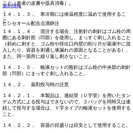
こと（患者の皮膚や器具消毒）。
薬剤情報
１４．１．３． 寒冷期には体温程度に温めて使用するこ
と。
ヒシセオール配合点滴静注
１４．１．４． 混注する場合、注射針の刺針はゴム栓の周
囲にある刺針部（凹部）を使用し、まっすぐ刺し入れること
（斜めに刺すと、ゴム栓や排出口内壁の削り片が薬液中に混
入したり、容器を刺通し液漏れの原因となることがある）、
また、同一箇所に繰り返し刺さないこと。
１４．１．５． 輸液セットの瓶針はゴム栓の中央部の刺針
部（凹部）にまっすぐ刺し入れること。
１４．２． 薬剤投与時の注意
１４．２．１． 本製品は、連結管（Ｕ字管）を用いたタン
デム方式による投与はできないので、２バッグを同時又は連
続して投与する場合は、Ｙ字タイプの輸液セットを使用する
こと。
１４．２．２． 容器の目盛りは目安として使用すること。