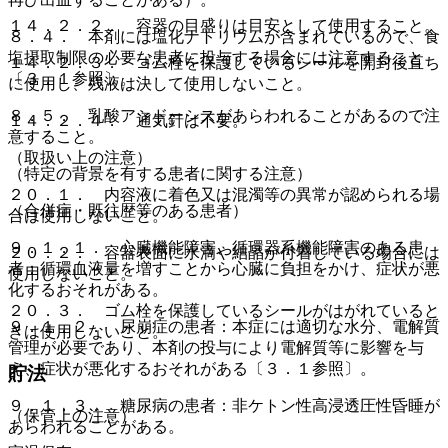
１４．２．２． 容器の目盛りは目安として使用すること。
８．４． 本剤には塩化ナトリウムが含まれているので、食
塩摂取制限の必要な患者に投与する場合には注意すること
１４．２．３． ゴム栓を保護しているシールを開封後直ち
〔３．１参照〕。
に使用し、残液は決して使用しないこと。
８．５． 乳酸アシドーシスがあらわれることがあるので注
１４．２．４． 通気針は不要。
意すること。
（取扱い上の注意）
（特定の背景を有する患者に関する注意）
２０．１． 内容液に着色又は混濁等の異常が認められる場
（合併症・既往歴等のある患者）
合は使用しないこと。
９．１．１． 心臓機能障害、循環器系機能障害のある患
２０．２． 容器表面に水滴や結晶が付着している場合には
者：循環血液量を増すことから心臓に負担をかけ、症状が悪
使用しないこと。
化するおそれがある。
２０．３． ゴム栓を保護しているシールがはがれていると
９．１．２． 尿崩症の患者：本症には適切な水分、電解質
きは使用しないこと。
管理が必要であり、本剤の投与により電解質等に影響を与
え、症状が悪化するおそれがある〔３．１参照〕。
貯法
９．１．３． 糖尿病の患者：非ケトン性高浸透圧性昏睡が
（保管上の注意）
あらわれることがある。