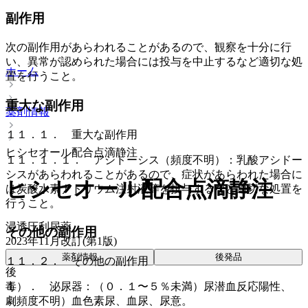
副作用
次の副作用があらわれることがあるので、観察を十分に行
い、異常が認められた場合には投与を中止するなど適切な処
ホーム
置を行うこと。
重大な副作用
薬剤情報
１１．１． 重大な副作用
ヒシセオール配合点滴静注
１１．１．１． アシドーシス（頻度不明）：乳酸アシドー
シスがあらわれることがあるので、症状があらわれた場合に
ヒシセオール配合点滴静注
は炭酸水素ナトリウム注射液等を投与するなど適切な処置を
行うこと。
浸透圧利尿薬
その他の副作用
2023年11月改訂(第1版)
薬剤情報
後発品
１１．２． その他の副作用
後
毒
１）． 泌尿器：（０．１〜５％未満）尿潜血反応陽性、
劇
（頻度不明）血色素尿、血尿、尿意。