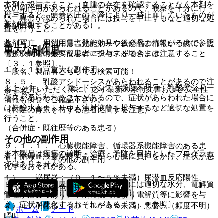
本剤を投与すること（血腫の存在を確認することなく本剤を
次の副作用があらわれることがあるので、観察を十分に行
投与すると、頭蓋内圧の下降により一時止血していたものが
い、異常が認められた場合には投与を中止するなど適切な処
薬剤情報
再び出血することがある）。
置を行うこと。
薬剤写真、用法用量、効能効果や後発品の情報が一度に参照
８．４． 本剤には塩化ナトリウムが含まれているので、食
重大な副作用
でき、関連情報へ簡単にアクセスができます。
塩摂取制限の必要な患者に投与する場合には注意すること
〔３．１参照〕。
１１．１． 重大な副作用
一般名、製品名どちらでも検索可能！
８．５． 乳酸アシドーシスがあらわれることがあるので注
１１．１．１． アシドーシス（頻度不明）：乳酸アシドー
※ ご使用いただく際に、必ず最新の添付文書および安全性
意すること。
シスがあらわれることがあるので、症状があらわれた場合に
情報も併せてご確認下さい。
は炭酸水素ナトリウム注射液等を投与するなど適切な処置を
（特定の背景を有する患者に関する注意）
行うこと。
（合併症・既往歴等のある患者）
その他の副作用
９．１．１． 心臓機能障害、循環器系機能障害のある患
※本製品は疾病の診断・治療・予防を目的としたプログラム
者：循環血液量を増すことから心臓に負担をかけ、症状が悪
１１．２． その他の副作用
ではありません。
化するおそれがある。
１）． 泌尿器：（０．１〜５％未満）尿潜血反応陽性、
９．１．２． 尿崩症の患者：本症には適切な水分、電解質
（頻度不明）血色素尿、血尿、尿意。
管理が必要であり、本剤の投与により電解質等に影響を与
え、症状が悪化するおそれがある〔３．１参照〕。
２）． 消化器：（０．１〜５％未満）悪心、（頻度不明）
ホーム
ノート
嘔吐。