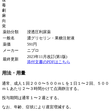
毒
劇
麻
向
覚
薬効分類
浸透圧利尿薬
一般名
濃グリセリン・果糖注射液
薬価
591
円
メーカー
ニプロ
2023年11月改訂(第1版)
最終更新
添付文書のPDFはこちら
用法・用量
通常、成人１回２００〜５００ｍＬを１日１〜２回、５００
ｍＬあたり２〜３時間かけて点滴静注する。
投与期間は通常１〜２週とする。
なお、年齢、症状により適宜増減する。