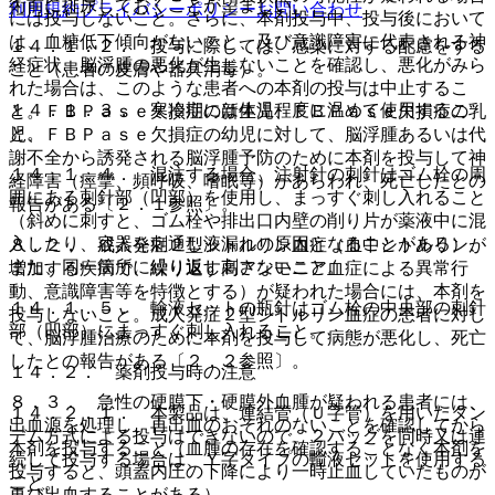
術前に排尿しておくことが望ましい。
利用規約
プライバシーポリシー
お問い合わせ
には投与しないこと。さらに、本剤投与中、投与後において
は、血糖低下傾向がないこと、及び意識障害に代表される神
１４．１．２． 投与に際しては、感染に対する配慮をする
経症状、脳浮腫の悪化が生じないことを確認し、悪化がみら
こと（患者の皮膚や器具消毒）。
れた場合は、このような患者への本剤の投与は中止するこ
１４．１．３． 寒冷期には体温程度に温めて使用するこ
と。ＦＢＰａｓｅ欠損症の新生児、ＦＢＰａｓｅ欠損症の乳
と。
児、ＦＢＰａｓｅ欠損症の幼児に対して、脳浮腫あるいは代
謝不全から誘発される脳浮腫予防のために本剤を投与して神
１４．１．４． 混注する場合、注射針の刺針はゴム栓の周
経障害（痙攣、頻呼吸、嗜眠等）があらわれ、死亡したとの
囲にある刺針部（凹部）を使用し、まっすぐ刺し入れること
報告がある〔２．１参照〕。
（斜めに刺すと、ゴム栓や排出口内壁の削り片が薬液中に混
入したり、容器を刺通し液漏れの原因となることがある）、
８．２． 成人発症２型シトルリン血症（血中シトルリンが
また、同一箇所に繰り返し刺さないこと。
増加する疾病で、繰り返す高アンモニア血症による異常行
動、意識障害等を特徴とする）が疑われた場合には、本剤を
１４．１．５． 輸液セットの瓶針はゴム栓の中央部の刺針
投与しないこと。成人発症２型シトルリン血症の患者に対し
部（凹部）にまっすぐ刺し入れること。
て、脳浮腫治療のために本剤を投与して病態が悪化し、死亡
したとの報告がある〔２．２参照〕。
１４．２． 薬剤投与時の注意
８．３． 急性の硬膜下・硬膜外血腫が疑われる患者には、
１４．２．１． 本製品は、連結管（Ｕ字管）を用いたタン
出血源を処理し、再出血のおそれのないことを確認してから
デム方式による投与はできないので、２バッグを同時又は連
本剤を投与すること（血腫の存在を確認することなく本剤を
続して投与する場合は、Ｙ字タイプの輸液セットを使用する
投与すると、頭蓋内圧の下降により一時止血していたものが
こと。
再び出血することがある）。