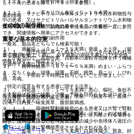
１１．１．２． 急性腎障害（頻度不明）。
しく不良の患者を除く）〔１０．１参照〕。
１１．１．３． 高カリウム血症（０．１％未満）。
２．７． サクビトリルバルサルタンナトリウム水和物投与
薬剤情報
中の患者、又はサクビトリルバルサルタンナトリウム水和物
その他の副作用
投与中止から３６時間以内の患者〔１０．１参照〕。
薬剤写真、用法用量、効能効果や後発品の情報が一度に参照
でき、関連情報へ簡単にアクセスができます。
１１．２． その他の副作用
重要な基本的注意
一般名、製品名どちらでも検索可能！
１）． 過敏症：（０．１〜５％未満）発疹、そう痒、（頻
８．１． 降圧作用に基づくめまい、ふらつきがあらわれる
※ ご使用いただく際に、必ず最新の添付文書および安全性
度不明）乾癬。
ことがあるので、高所作業、自動車の運転等危険を伴う機械
情報も併せてご確認下さい。
を操作する際には注意させること。
２）． 精神神経系：（０．１〜５％未満）めまい・ふらつ
き、立ちくらみ、頭痛、頭重、不眠、眠気、肩こり、しびれ
８．２． 手術前２４時間は投与しないことが望ましい。
感、耳鳴。
（特定の背景を有する患者に関する注意）
３）． 消化器：（０．１〜５％未満）悪心、嘔吐、食欲不
※本製品は疾病の診断・治療・予防を目的としたプログラム
振、胃部不快感、胸やけ、下痢、便秘、（頻度不明）腹痛、
（合併症・既往歴等のある患者）
ではありません。
口渇、口内炎、味覚異常、腹部膨満感。
９．１．１． 両側性腎動脈狭窄のある患者又は片腎で腎動
４）． 循環器：（０．１〜５％未満）ほてり、のぼせ感、
脈狭窄のある患者：治療上やむを得ないと判断される場合を
動悸、（頻度不明）胸部痛。
除き、使用は避けること（腎血流量の減少や糸球体ろ過圧の
低下により急速に腎機能悪化させるおそれがある）。
ホーム
ノート
５）． 血液：（０．１〜５％未満）白血球減少、貧血、好