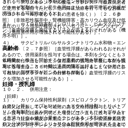
される可能性がある（本剤のキニン分解抑制作用とカリジノ
３）． アリスキレンフマル酸塩＜ラジレス＞（糖尿病患者
ゲナーゼ製剤のキニン産生作用により、血管平滑筋の弛緩が
に使用する場合（ただし、他の降圧治療を行ってもなお血圧
増強される可能性がある）］。
のコントロールが著しく不良の患者を除く））〔２．６参
照〕［非致死性脳卒中・腎機能障害・高カリウム血症及び低
８）． ｍＴＯＲ阻害剤（シロリムス等）、ビルダグリプチ
血圧のリスク増加が報告されている（レニン−アンジオテン
ン［血管性浮腫を発症するリスクが高まるおそれがある（機
シン系阻害作用が増強される可能性がある）］。
序不明）］。
４）． サクビトリルバルサルタンナトリウム水和物＜エン
高齢者
レスト＞〔２．７参照〕［血管性浮腫があらわれるおそれが
あるので、併用薬剤を投与する場合は、本剤を少なくとも３
低用量から投与を開始するなど患者の状態を観察しながら慎
６時間前に中止し、また、併用薬剤の投与終了後に本剤を投
重に投与すること（一般に過度の降圧は好ましくないとされ
与する場合は、３６時間以上の間隔をあけること（併用によ
ており、脳梗塞等が起こるおそれがある）。
り相加的にブラジキニンの分解を抑制し、血管性浮腫のリス
クを増加させる可能性がある）］。
妊婦・授乳婦
１０．２． 併用注意：
（妊婦）
１）． カリウム保持性利尿剤（スピロノラクトン、トリア
ムテレン等）、エプレレノン、カリウム補給剤、トリメトプ
妊婦又は妊娠している可能性のある女性には投与しないこ
リム含有製剤（スルファメトキサゾール・トリメトプリム）
と。投与中に妊娠が判明した場合には、直ちに投与を中止す
［血清カリウム値が上昇することがある（本剤のアルドステ
ること（妊娠中期及び末期にアンジオテンシン変換酵素阻害
ロン分泌抑制作用によりカリウム貯留作用が増強することに
剤又はアンジオテンシン２受容体拮抗剤を投与された患者で