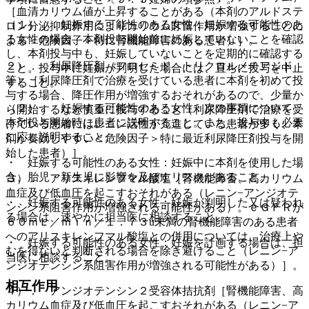
［血清カリウム値が上昇することがある（本剤のアルドステ
（１）． 妊娠する可能性のある女性：妊娠する可能性のあ
ロン分泌抑制作用によりカリウム貯留作用が増強することに
る女性の場合、本剤投与開始前に妊娠していないことを確認
よる＜危険因子＞特に腎機能障害のある患者）］。
し、本剤投与中も、妊娠していないことを定期的に確認する
２）． 利尿降圧剤（フロセミド、トリクロルメチアジド
こと。投与中に妊娠が判明した場合には、直ちに投与を中止
等）［利尿降圧剤で治療を受けている患者に本剤を初めて投
すること。
与する場合、降圧作用が増強するおそれがあるので、少量か
（２）． 妊娠する可能性のある女性：次の事項について、
ら開始するなど慎重に投与すること（利尿降圧剤で治療を受
本剤投与開始時に患者に説明すること。また、投与中も必要
けている患者にはレニン活性が亢進している患者が多く、本
に応じ説明すること。
剤が奏効しやすい＜危険因子＞特に最近利尿降圧剤投与を開
始した患者）］。
・ 妊娠する可能性のある女性：妊娠中に本剤を使用した場
合、胎児・新生児に影響を及ぼすリスクがあること。
３）． アリスキレンフマル酸塩［腎機能障害、高カリウム
血症及び低血圧を起こすおそれがある（レニン−アンジオテ
・ 妊娠する可能性のある女性：妊娠が判明した又は疑われ
ンシン系阻害作用が増強される可能性がある）。ｅＧＦＲが
る場合は、速やかに担当医に相談すること。
６０ｍＬ／ｍｉｎ／１．７３u未満の腎機能障害のある患者
へのアリスキレンフマル酸塩との併用については、治療上や
・ 妊娠する可能性のある女性：妊娠を計画する場合は、担
むを得ないと判断される場合を除き避けること（レニン−ア
当医に相談すること。
ンジオテンシン系阻害作用が増強される可能性がある）］。
相互作用
４）． アンジオテンシン２受容体拮抗剤［腎機能障害、高
カリウム血症及び低血圧を起こすおそれがある（レニン−ア