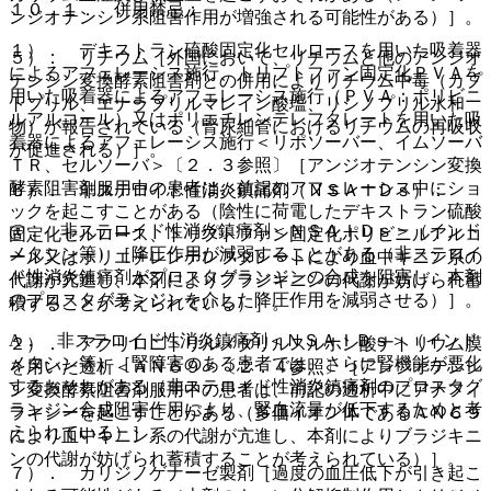
１０．１． 併用禁忌：
ンジオテンシン系阻害作用が増強される可能性がある）］。
１）． デキストラン硫酸固定化セルロースを用いた吸着器
５）． リチウム［外国において、リチウムと他のアンジオ
によるアフェレーシス施行、トリプトファン固定化ＰＶＡを
テンシン変換酵素阻害剤との併用によりリチウム中毒（カプ
用いた吸着器によるアフェレーシス施行（ＰＶＡ：ポリビニ
トプリル、エナラプリルマレイン酸塩、リシノプリル水和
ルアルコール）又はポリエチレンテレフタレートを用いた吸
物）が報告されている（腎尿細管におけるリチウムの再吸収
着器によるアフェレーシス施行＜リポソーバー、イムソーバ
が促進される）］。
ＴＲ、セルソーバ＞〔２．３参照〕［アンジオテンシン変換
酵素阻害剤服用中の患者は、前記のアフェレーシス中にショ
６）． 非ステロイド性消炎鎮痛剤（ＮＳＡＩＤｓ）：
ックを起こすことがある（陰性に荷電したデキストラン硫酸
@． 非ステロイド性消炎鎮痛剤＜ＮＳＡＩＤｓ＞（インド
固定化セルロース、トリプトファン固定化ポリビニルアルコ
メタシン等）［降圧作用が減弱することがある（非ステロイ
ール又はポリエチレンテレフタレートにより血中キニン系の
ド性消炎鎮痛剤がプロスタグランジンの合成を阻害し、本剤
代謝が亢進し、本剤によりブラジキニンの代謝が妨げられ蓄
のプロスタグランジンを介した降圧作用を減弱させる）］。
積することが考えられている）］。
A． 非ステロイド性消炎鎮痛剤＜ＮＳＡＩＤｓ＞（インド
２）． アクリロニトリルメタリルスルホン酸ナトリウム膜
メタシン等）［腎障害のある患者では、さらに腎機能が悪化
を用いた透析＜ＡＮ６９＞〔２．４参照〕［アンジオテンシ
するおそれがある（非ステロイド性消炎鎮痛剤のプロスタグ
ン変換酵素阻害剤服用中の患者は、前記の透析中にアナフィ
ランジン合成阻害作用により、腎血流量が低下するためと考
ラキシーを起こすことがある（多価イオン体であるＡＮ６９
えられている）］。
により血中キニン系の代謝が亢進し、本剤によりブラジキニ
ンの代謝が妨げられ蓄積することが考えられている）］。
７）． カリジノゲナーゼ製剤［過度の血圧低下が引き起こ