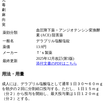
毒
劇
麻
向
覚
血圧降下薬 > アンジオテンシン変換酵
薬効分類
素 (ACE) 阻害薬
一般名
デラプリル塩酸塩錠
薬価
13.9
円
メーカー
Ｔ’ｓ製薬
2025年12月改訂(第5版)
最終更新
添付文書のPDFはこちら
用法・用量
成人には、デラプリル塩酸塩として通常１日３０〜６０ｍｇ
を朝夕の２回に分割経口投与する。ただし、１日１５ｍｇ
（分２）から投与を開始し、最大投与量は１日１２０ｍｇ
（分２）とする。