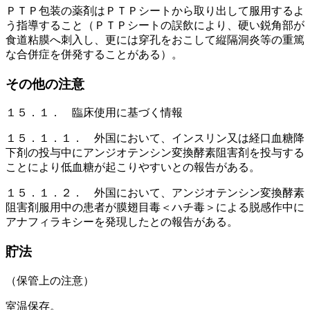
ＰＴＰ包装の薬剤はＰＴＰシートから取り出して服用するよ
う指導すること（ＰＴＰシートの誤飲により、硬い鋭角部が
食道粘膜へ刺入し、更には穿孔をおこして縦隔洞炎等の重篤
な合併症を併発することがある）。
その他の注意
１５．１． 臨床使用に基づく情報
１５．１．１． 外国において、インスリン又は経口血糖降
下剤の投与中にアンジオテンシン変換酵素阻害剤を投与する
ことにより低血糖が起こりやすいとの報告がある。
１５．１．２． 外国において、アンジオテンシン変換酵素
阻害剤服用中の患者が膜翅目毒＜ハチ毒＞による脱感作中に
アナフィラキシーを発現したとの報告がある。
貯法
（保管上の注意）
室温保存。