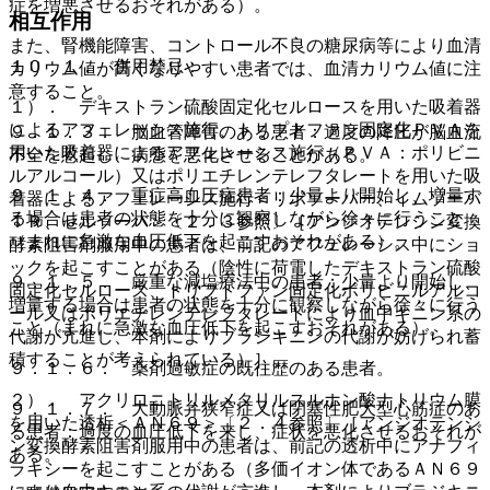
症を増悪させるおそれがある）。
相互作用
また、腎機能障害、コントロール不良の糖尿病等により血清
１０．１． 併用禁忌：
カリウム値が高くなりやすい患者では、血清カリウム値に注
意すること。
１）． デキストラン硫酸固定化セルロースを用いた吸着器
によるアフェレーシス施行、トリプトファン固定化ＰＶＡを
９．１．３． 脳血管障害のある患者：過度の降圧が脳血流
用いた吸着器によるアフェレーシス施行（ＰＶＡ：ポリビニ
不全を惹起し、病態を悪化させることがある。
ルアルコール）又はポリエチレンテレフタレートを用いた吸
９．１．４． 重症高血圧症患者：少量より開始し、増量す
着器によるアフェレーシス施行＜リポソーバー、イムソーバ
る場合は患者の状態を十分に観察しながら徐々に行うこと
ＴＲ、セルソーバ＞〔２．３参照〕［アンジオテンシン変換
（まれに急激な血圧低下を起こすおそれがある）。
酵素阻害剤服用中の患者は、前記のアフェレーシス中にショ
ックを起こすことがある（陰性に荷電したデキストラン硫酸
９．１．５． 厳重な減塩療法中の患者：少量より開始し、
固定化セルロース、トリプトファン固定化ポリビニルアルコ
増量する場合は患者の状態を十分に観察しながら徐々に行う
ール又はポリエチレンテレフタレートにより血中キニン系の
こと（まれに急激な血圧低下を起こすおそれがある）。
代謝が亢進し、本剤によりブラジキニンの代謝が妨げられ蓄
積することが考えられている）］。
９．１．６． 薬剤過敏症の既往歴のある患者。
２）． アクリロニトリルメタリルスルホン酸ナトリウム膜
９．１．７． 大動脈弁狭窄症又は閉塞性肥大型心筋症のあ
を用いた透析＜ＡＮ６９＞〔２．４参照〕［アンジオテンシ
る患者：過度の血圧低下を来し、症状を悪化させるおそれが
ン変換酵素阻害剤服用中の患者は、前記の透析中にアナフィ
ある。
ラキシーを起こすことがある（多価イオン体であるＡＮ６９