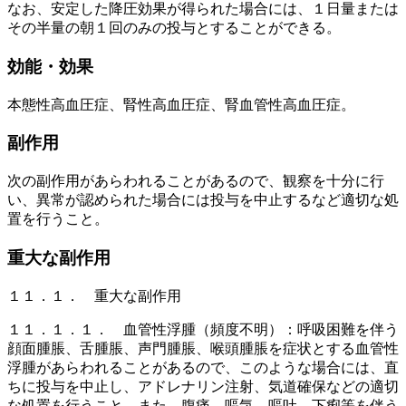
なお、安定した降圧効果が得られた場合には、１日量または
その半量の朝１回のみの投与とすることができる。
効能・効果
本態性高血圧症、腎性高血圧症、腎血管性高血圧症。
副作用
次の副作用があらわれることがあるので、観察を十分に行
い、異常が認められた場合には投与を中止するなど適切な処
置を行うこと。
重大な副作用
１１．１． 重大な副作用
１１．１．１． 血管性浮腫（頻度不明）：呼吸困難を伴う
顔面腫脹、舌腫脹、声門腫脹、喉頭腫脹を症状とする血管性
浮腫があらわれることがあるので、このような場合には、直
ちに投与を中止し、アドレナリン注射、気道確保などの適切
な処置を行うこと。また、腹痛、嘔気、嘔吐、下痢等を伴う