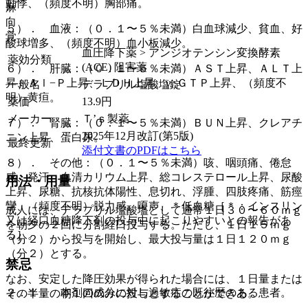
動悸、（頻度不明）胸部痛。
麻
向
５）． 血液：（０．１〜５％未満）白血球減少、貧血、好
覚
酸球増多、（頻度不明）血小板減少。
血圧降下薬 > アンジオテンシン変換酵素
薬効分類
(ACE) 阻害薬
６）． 肝臓：（０．１〜５％未満）ＡＳＴ上昇、ＡＬＴ上
昇、Ａｌ−Ｐ上昇、ＬＤＨ上昇、γ−ＧＴＰ上昇、（頻度不
一般名
デラプリル塩酸塩錠
明）黄疸。
薬価
13.9
円
メーカー
Ｔ’ｓ製薬
７）． 腎臓：（０．１〜５％未満）ＢＵＮ上昇、クレアチ
2025年12月改訂(第5版)
ニン上昇、蛋白尿。
最終更新
添付文書のPDFはこちら
８）． その他：（０．１〜５％未満）咳、咽頭痛、倦怠
感、発汗、血清カリウム上昇、総コレステロール上昇、尿酸
用法・用量
上昇、尿糖、抗核抗体陽性、息切れ、浮腫、四肢疼痛、筋痙
攣、（頻度不明）脱力感、嗄声、＊低血糖［＊：インスリン
成人には、デラプリル塩酸塩として通常１日３０〜６０ｍｇ
又は経口血糖降下剤の投与中に起こりやすいとの報告があ
を朝夕の２回に分割経口投与する。ただし、１日１５ｍｇ
る］。
（分２）から投与を開始し、最大投与量は１日１２０ｍｇ
（分２）とする。
禁忌
なお、安定した降圧効果が得られた場合には、１日量または
２．１． 本剤の成分に対し過敏症の既往歴のある患者。
その半量の朝１回のみの投与とすることができる。