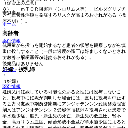
（保管上の注意）
８）． ｍＴＯＲ阻害剤（シロリムス等）、ビルダグリプチ
室温保存。
ン［血管性浮腫を発症するリスクが高まるおそれがある（機
序不明）］。
ホーム
高齢者
薬剤情報
低用量から投与を開始するなど患者の状態を観察しながら慎
重に投与すること（一般に過度の降圧は好ましくないとされ
ており、脳梗塞等が起こるおそれがある）。
アデカット７．５ｍｇ錠
後発品はありません
妊婦・授乳婦
ホーム
（妊婦）
薬剤情報
妊婦又は妊娠している可能性のある女性には投与しないこ
と。投与中に妊娠が判明した場合には、直ちに投与を中止す
アデカット７．５ｍｇ錠
ること（妊娠中期及び末期にアンジオテンシン変換酵素阻害
剤又はアンジオテンシン２受容体拮抗剤を投与された患者で
羊水過少症、胎児・新生児の死亡、新生児の低血圧、腎不
全、高カリウム血症、頭蓋形成不全及び羊水過少症によると
推測される四肢拘縮、頭蓋顔面変形、肺低形成等があらわれ