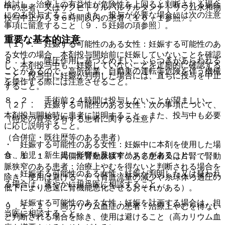
検討し、治療上の有益性が危険性を上回ると判断される場合
中の患者、又はサクビトリルバルサルタンナトリウム水和物
にのみ投与すること。また、投与が必要な場合には次の注意
投与中止から３６時間以内の患者〔１０．１参照〕。
事項に留意すること〔９．５妊婦の項参照〕。
重要な基本的注意
（１）． 妊娠する可能性のある女性：妊娠する可能性のあ
る女性の場合、本剤投与開始前に妊娠していないことを確認
８．１． 降圧作用に基づくめまい、ふらつきがあらわれる
し、本剤投与中も、妊娠していないことを定期的に確認する
ことがあるので、高所作業、自動車の運転等危険を伴う機械
こと。投与中に妊娠が判明した場合には、直ちに投与を中止
を操作する際には注意させること。
すること。
８．２． 手術前２４時間は投与しないことが望ましい。
（２）． 妊娠する可能性のある女性：次の事項について、
本剤投与開始時に患者に説明すること。また、投与中も必要
（特定の背景を有する患者に関する注意）
に応じ説明すること。
（合併症・既往歴等のある患者）
・ 妊娠する可能性のある女性：妊娠中に本剤を使用した場
合、胎児・新生児に影響を及ぼすリスクがあること。
９．１．１． 両側性腎動脈狭窄のある患者又は片腎で腎動
脈狭窄のある患者：治療上やむを得ないと判断される場合を
・ 妊娠する可能性のある女性：妊娠が判明した又は疑われ
除き、使用は避けること（腎血流量の減少や糸球体ろ過圧の
る場合は、速やかに担当医に相談すること。
低下により急速に腎機能悪化させるおそれがある）。
・ 妊娠する可能性のある女性：妊娠を計画する場合は、担
９．１．２． 高カリウム血症の患者：治療上やむを得ない
当医に相談すること。
と判断される場合を除き、使用は避けること（高カリウム血