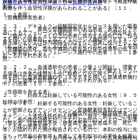
浮腫、後天性血管性浮腫、特発性血管性浮腫等）［高度呼吸
利用規約
プライバシーポリシー
お問い合わせ
ある。
困難を伴う血管性浮腫があらわれることがある］〔１１．
１．１参照〕。
（腎機能障害患者）
２．３． デキストラン硫酸固定化セルロースを用いた吸着
９．２．１． 重篤な腎機能障害のある患者：血清クレアチ
器によるアフェレーシス施行中、トリプトファン固定化ＰＶ
ニン値が３ｍｇ／ｄＬ以上の患者に投与する場合には、投与
Ａを用いた吸着器によるアフェレーシス施行中（ＰＶＡ：ポ
量を減らすか又は投与間隔をのばすなど慎重に投与すること
リビニルアルコール）又はポリエチレンテレフタレートを用
（腎機能の悪化、血中半減期の延長及び尿中排泄率の低下が
いた吸着器によるアフェレーシス施行中の患者〔１０．１参
起こるおそれがある）。
照〕。
９．２．２． 血液透析中の患者：少量より開始し、増量す
２．４． アクリロニトリルメタリルスルホン酸ナトリウム
る場合は患者の状態を十分に観察しながら徐々に行うこと
膜を用いた血液透析施行中（ＡＮ６９を用いた血液透析施行
（まれに急激な血圧低下を起こすおそれがある）。
中）の患者〔１０．１参照〕。
（生殖能を有する者）
２．５． 妊婦又は妊娠している可能性のある女性〔９．５
妊婦の項参照〕。
９．４．１． 妊娠する可能性のある女性：妊娠しているこ
とが把握されずアンジオテンシン変換酵素阻害剤又はアンジ
２．６． アリスキレンフマル酸塩投与中の糖尿病患者（た
オテンシン２受容体拮抗剤を使用し、胎児・新生児への影響
だし、他の降圧治療を行ってもなお血圧のコントロールが著
（腎不全、頭蓋形成不全・肺形成不全・腎形成不全、死亡
しく不良の患者を除く）〔１０．１参照〕。
等）が認められた例が報告されているので、本剤の投与に先
立ち、代替薬の有無等も考慮して本剤投与の必要性を慎重に
２．７． サクビトリルバルサルタンナトリウム水和物投与