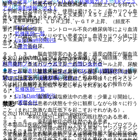
表・計算
レジメン
CTCAE
抗菌薬ガイド
ERマニュ
酸球増多、（頻度不明）血小板減少。
９．１．２． 高カリウム血症の患者：治療上やむを得ない
アル
薬剤情報
ポスト
と判断される場合を除き、使用は避けること（高カリウム血
６）． 肝臓：（０．１〜５％未満）ＡＳＴ上昇、ＡＬＴ上
症を増悪させるおそれがある）。
新規登録
昇、Ａｌ−Ｐ上昇、ＬＤＨ上昇、γ−ＧＴＰ上昇、（頻度不
ログイン
明）黄疸。
また、腎機能障害、コントロール不良の糖尿病等により血清
監修医師一覧
カリウム値が高くなりやすい患者では、血清カリウム値に注
７）． 腎臓：（０．１〜５％未満）ＢＵＮ上昇、クレアチ
UpToDate特別割引
意すること。
ニン上昇、蛋白尿。
運営会社
９．１．３． 脳血管障害のある患者：過度の降圧が脳血流
８）． その他：（０．１〜５％未満）咳、咽頭痛、倦怠
© 2021 HOKUTO Inc. All rights reserved.
不全を惹起し、病態を悪化させることがある。
利用規約
プライバシーポリシー
お問い合わせ
感、発汗、血清カリウム上昇、総コレステロール上昇、尿酸
ホーム
表・計算
レジメン
CTCAE
抗菌薬ガイド
上昇、尿糖、抗核抗体陽性、息切れ、浮腫、四肢疼痛、筋痙
９．１．４． 重症高血圧症患者：少量より開始し、増量す
攣、（頻度不明）脱力感、嗄声、＊低血糖［＊：インスリン
ERマニュアル
薬剤情報
ポスト
る場合は患者の状態を十分に観察しながら徐々に行うこと
又は経口血糖降下剤の投与中に起こりやすいとの報告があ
（まれに急激な血圧低下を起こすおそれがある）。
監修医師一覧
る］。
UpToDate特別割引
９．１．５． 厳重な減塩療法中の患者：少量より開始し、
運営会社
禁忌
増量する場合は患者の状態を十分に観察しながら徐々に行う
こと（まれに急激な血圧低下を起こすおそれがある）。
© 2021 HOKUTO Inc. All rights reserved.
２．１． 本剤の成分に対し過敏症の既往歴のある患者。
９．１．６． 薬剤過敏症の既往歴のある患者。
※本製品は疾病の診断・治療・予防を目的としたプログラム
２．２． 血管性浮腫の既往歴のある患者（アンジオテンシ
ではありません。
９．１．７． 大動脈弁狭窄症又は閉塞性肥大型心筋症のあ
ン変換酵素阻害剤等の薬剤による血管性浮腫、遺伝性血管性
る患者：過度の血圧低下を来し、症状を悪化させるおそれが