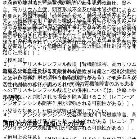
よる＜危険因子＞特に腎機能障害のある患者）］。
羊水過少症、胎児・新生児の死亡、新生児の低血圧、腎不
全、高カリウム血症、頭蓋形成不全及び羊水過少症によると
２）． 利尿降圧剤（フロセミド、トリクロルメチアジド
推測される四肢拘縮、頭蓋顔面変形、肺低形成等があらわれ
等）［利尿降圧剤で治療を受けている患者に本剤を初めて投
たとの報告がある。また、海外で実施されたレトロスペクテ
与する場合、降圧作用が増強するおそれがあるので、少量か
ィブな疫学調査で、妊娠初期にアンジオテンシン変換酵素阻
ら開始するなど慎重に投与すること（利尿降圧剤で治療を受
害剤を投与された患者群において、胎児奇形の相対リスクは
けている患者にはレニン活性が亢進している患者が多く、本
降圧剤が投与されていない患者群に比べ高かったとの報告が
剤が奏効しやすい＜危険因子＞特に最近利尿降圧剤投与を開
ある）〔２．５、９．４．１参照〕。
始した患者）］。
（授乳婦）
３）． アリスキレンフマル酸塩［腎機能障害、高カリウム
血症及び低血圧を起こすおそれがある（レニン−アンジオテ
治療上の有益性及び母乳栄養の有益性を考慮し、授乳の継続
ンシン系阻害作用が増強される可能性がある）。ｅＧＦＲが
又は中止を検討すること（動物試験（ラット）で乳汁中への
６０ｍＬ／ｍｉｎ／１．７３u未満の腎機能障害のある患者
活性代謝物の移行が認められている）。
へのアリスキレンフマル酸塩との併用については、治療上や
むを得ないと判断される場合を除き避けること（レニン−ア
小児等
ンジオテンシン系阻害作用が増強される可能性がある）］。
小児等を対象とした臨床試験は実施していない。
４）． アンジオテンシン２受容体拮抗剤［腎機能障害、高
カリウム血症及び低血圧を起こすおそれがある（レニン−ア
適用上の注意、取扱い上の注意
ンジオテンシン系阻害作用が増強される可能性がある）］。
（適用上の注意）