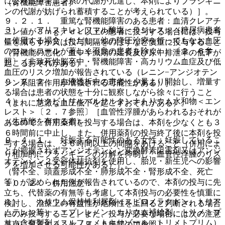
により血中キニン系の代謝が亢進し、本剤によりブラジキニ
（腎機能障害患者）
ンの代謝が妨げられ蓄積することが考えられている）］。
９．２．１． 重篤な腎機能障害のある患者：血清クレアチ
３）． アリスキレンフマル酸塩＜ラジレス＞（糖尿病患者
ニン値が３ｍｇ／ｄＬ以上の患者に投与する場合には、投与
に使用する場合（ただし、他の降圧治療を行ってもなお血圧
量を減らすか又は投与間隔をのばすなど慎重に投与すること
のコントロールが著しく不良の患者を除く））〔２．６参
（腎機能の悪化、血中半減期の延長及び尿中排泄率の低下が
照〕［非致死性脳卒中・腎機能障害・高カリウム血症及び低
起こるおそれがある）。
血圧のリスク増加が報告されている（レニン−アンジオテン
９．２．２． 血液透析中の患者：少量より開始し、増量す
シン系阻害作用が増強される可能性がある）］。
る場合は患者の状態を十分に観察しながら徐々に行うこと
４）． サクビトリルバルサルタンナトリウム水和物＜エン
（まれに急激な血圧低下を起こすおそれがある）。
レスト＞〔２．７参照〕［血管性浮腫があらわれるおそれが
（生殖能を有する者）
あるので、併用薬剤を投与する場合は、本剤を少なくとも３
６時間前に中止し、また、併用薬剤の投与終了後に本剤を投
９．４．１． 妊娠する可能性のある女性：妊娠しているこ
与する場合は、３６時間以上の間隔をあけること（併用によ
とが把握されずアンジオテンシン変換酵素阻害剤又はアンジ
り相加的にブラジキニンの分解を抑制し、血管性浮腫のリス
オテンシン２受容体拮抗剤を使用し、胎児・新生児への影響
クを増加させる可能性がある）］。
（腎不全、頭蓋形成不全・肺形成不全・腎形成不全、死亡
等）が認められた例が報告されているので、本剤の投与に先
１０．２． 併用注意：
立ち、代替薬の有無等も考慮して本剤投与の必要性を慎重に
１）． カリウム保持性利尿剤（スピロノラクトン、トリア
検討し、治療上の有益性が危険性を上回ると判断される場合
ムテレン等）、エプレレノン、カリウム補給剤、トリメトプ
にのみ投与すること。また、投与が必要な場合には次の注意
リム含有製剤（スルファメトキサゾール・トリメトプリム）
事項に留意すること〔９．５妊婦の項参照〕。