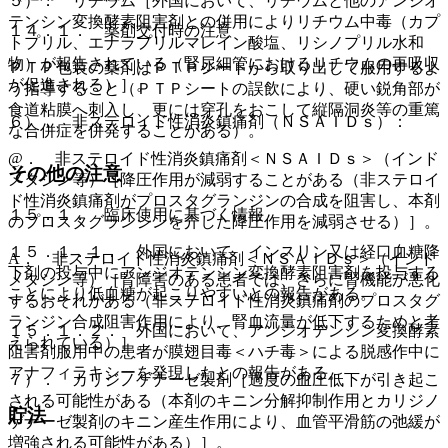
５）． リチウム［外国において、リチウムと他のアンジオ
テンシン変換酵素阻害剤との併用によりリチウム中毒（カプ
１４．１． 薬剤交付時の注意
トプリル、エナラプリルマレイン酸塩、リシノプリル水和
物）が報告されている（腎尿細管におけるリチウムの再吸収
ＰＴＰ包装の薬剤はＰＴＰシートから取り出して服用するよ
が促進される）］。
う指導すること（ＰＴＰシートの誤飲により、硬い鋭角部が
食道粘膜へ刺入し、更には穿孔をおこして縦隔洞炎等の重篤
６）． 非ステロイド性消炎鎮痛剤（ＮＳＡＩＤｓ）：
な合併症を併発することがある）。
@． 非ステロイド性消炎鎮痛剤＜ＮＳＡＩＤｓ＞（インド
その他の注意
メタシン等）［降圧作用が減弱することがある（非ステロイ
ド性消炎鎮痛剤がプロスタグランジンの合成を阻害し、本剤
１５．１． 臨床使用に基づく情報
のプロスタグランジンを介した降圧作用を減弱させる）］。
１５．１．１． 外国において、インスリン又は経口血糖降
A． 非ステロイド性消炎鎮痛剤＜ＮＳＡＩＤｓ＞（インド
下剤の投与中にアンジオテンシン変換酵素阻害剤を投与する
メタシン等）［腎障害のある患者では、さらに腎機能が悪化
ことにより低血糖が起こりやすいとの報告がある。
するおそれがある（非ステロイド性消炎鎮痛剤のプロスタグ
ランジン合成阻害作用により、腎血流量が低下するためと考
１５．１．２． 外国において、アンジオテンシン変換酵素
えられている）］。
阻害剤服用中の患者が膜翅目毒＜ハチ毒＞による脱感作中に
アナフィラキシーを発現したとの報告がある。
７）． カリジノゲナーゼ製剤［過度の血圧低下が引き起こ
される可能性がある（本剤のキニン分解抑制作用とカリジノ
貯法
ゲナーゼ製剤のキニン産生作用により、血管平滑筋の弛緩が
増強される可能性がある）］。