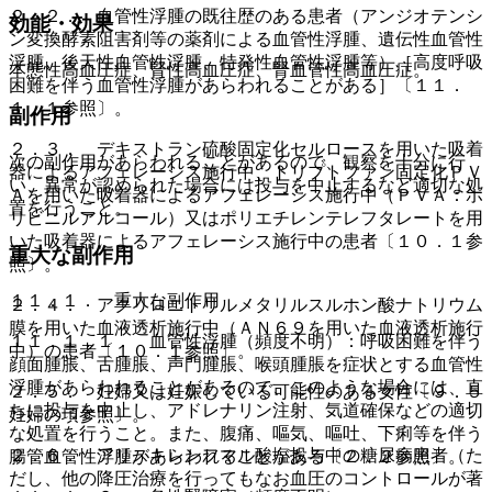
２．２． 血管性浮腫の既往歴のある患者（アンジオテンシ
効能・効果
ン変換酵素阻害剤等の薬剤による血管性浮腫、遺伝性血管性
浮腫、後天性血管性浮腫、特発性血管性浮腫等）［高度呼吸
本態性高血圧症、腎性高血圧症、腎血管性高血圧症。
困難を伴う血管性浮腫があらわれることがある］〔１１．
１．１参照〕。
副作用
２．３． デキストラン硫酸固定化セルロースを用いた吸着
次の副作用があらわれることがあるので、観察を十分に行
器によるアフェレーシス施行中、トリプトファン固定化ＰＶ
い、異常が認められた場合には投与を中止するなど適切な処
Ａを用いた吸着器によるアフェレーシス施行中（ＰＶＡ：ポ
置を行うこと。
リビニルアルコール）又はポリエチレンテレフタレートを用
いた吸着器によるアフェレーシス施行中の患者〔１０．１参
重大な副作用
照〕。
１１．１． 重大な副作用
２．４． アクリロニトリルメタリルスルホン酸ナトリウム
膜を用いた血液透析施行中（ＡＮ６９を用いた血液透析施行
１１．１．１． 血管性浮腫（頻度不明）：呼吸困難を伴う
中）の患者〔１０．１参照〕。
顔面腫脹、舌腫脹、声門腫脹、喉頭腫脹を症状とする血管性
浮腫があらわれることがあるので、このような場合には、直
２．５． 妊婦又は妊娠している可能性のある女性〔９．５
ちに投与を中止し、アドレナリン注射、気道確保などの適切
妊婦の項参照〕。
な処置を行うこと。また、腹痛、嘔気、嘔吐、下痢等を伴う
２．６． アリスキレンフマル酸塩投与中の糖尿病患者（た
腸管血管性浮腫があらわれることがある〔２．２参照〕。
だし、他の降圧治療を行ってもなお血圧のコントロールが著