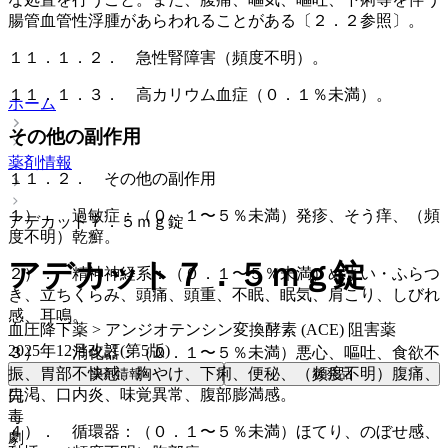
腸管血管性浮腫があらわれることがある〔２．２参照〕。
１１．１．２． 急性腎障害（頻度不明）。
１１．１．３． 高カリウム血症（０．１％未満）。
ホーム
その他の副作用
薬剤情報
１１．２． その他の副作用
１）． 過敏症：（０．１〜５％未満）発疹、そう痒、（頻
アデカット７．５ｍｇ錠
度不明）乾癬。
アデカット７．５ｍｇ錠
２）． 精神神経系：（０．１〜５％未満）めまい・ふらつ
き、立ちくらみ、頭痛、頭重、不眠、眠気、肩こり、しびれ
感、耳鳴。
血圧降下薬 > アンジオテンシン変換酵素 (ACE) 阻害薬
2025年12月改訂(第5版)
３）． 消化器：（０．１〜５％未満）悪心、嘔吐、食欲不
振、胃部不快感、胸やけ、下痢、便秘、（頻度不明）腹痛、
薬剤情報
後発品
口渇、口内炎、味覚異常、腹部膨満感。
先
毒
４）． 循環器：（０．１〜５％未満）ほてり、のぼせ感、
劇