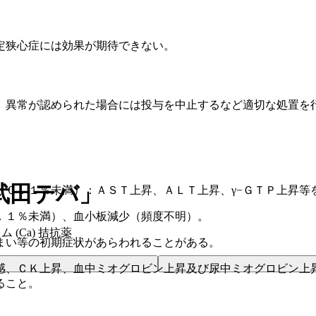
定狭心症には効果が期待できない。
、異常が認められた場合には投与を中止するなど適切な処置を
武田テバ」
（０．１％未満）：ＡＳＴ上昇、ＡＬＴ上昇、γ−ＧＴＰ上昇等
．１％未満）、血小板減少（頻度不明）。
 (Ca) 拮抗薬
まい等の初期症状があらわれることがある。
感、ＣＫ上昇、血中ミオグロビン上昇及び尿中ミオグロビン上
ること。