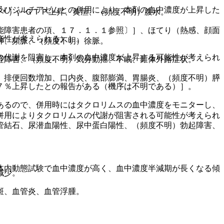
及びジルチアゼムとの併用により、本剤の血中濃度が上昇した
＊）γ−ＧＴＰ上昇、黄疸、（頻度不明）腹水。
能障害患者の項、１７．１．１参照〕］、ほてり（熱感、顔面
能性が考えられる）］。
神、頻脈、（頻度不明）徐脈。
の代謝を阻害し、本剤の血中濃度が上昇する可能性が考えられ
経障害、（頻度不明）気分動揺、不眠、錐体外路症状。
、排便回数増加、口内炎、腹部膨満、胃腸炎、（頻度不明）膵
７％上昇したとの報告がある（機序は不明である）］。
あるので、併用時にはタクロリムスの血中濃度をモニターし、
併用によりタクロリムスの代謝が阻害される可能性が考えられ
管結石、尿潜血陽性、尿中蛋白陽性、（頻度不明）勃起障害、
体内動態試験で血中濃度が高く、血中濃度半減期が長くなる傾
減少。
斑、血管炎、血管浮腫。