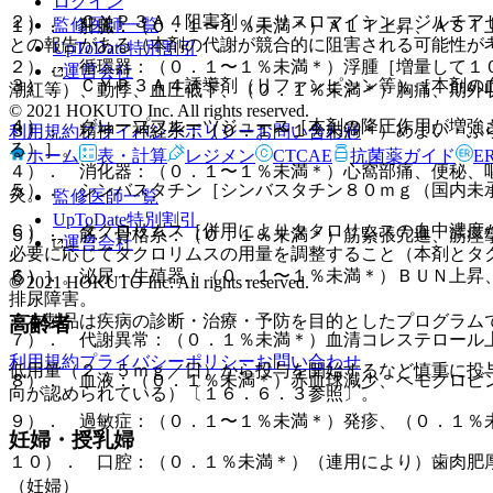
ログイン
２）． ＣＹＰ３Ａ４阻害剤（エリスロマイシン、ジルチア
監修医師一覧
１）． 肝臓：（０．１〜１％未満＊）ＡＬＴ上昇、ＡＳＴ上
との報告がある（本剤の代謝が競合的に阻害される可能性が
UpToDate特別割引
２）． 循環器：（０．１〜１％未満＊）浮腫［増量して１
運営会社
３）． ＣＹＰ３Ａ４誘導剤（リファンピシン等）［本剤の
潮紅等）、動悸、血圧低下、（０．１％未満＊）胸痛、期外
© 2021 HOKUTO Inc. All rights reserved.
４）． グレープフルーツジュース［本剤の降圧作用が増強
３）． 精神・神経系：（０．１〜１％未満＊）めまい・ふ
利用規約
プライバシーポリシー
お問い合わせ
る）］。
ホーム
表・計算
レジメン
CTCAE
抗菌薬ガイド
E
４）． 消化器：（０．１〜１％未満＊）心窩部痛、便秘、
５）． シンバスタチン［シンバスタチン８０ｍｇ（国内未
炎。
監修医師一覧
UpToDate特別割引
６）． タクロリムス［併用によりタクロリムスの血中濃度
５）． 筋・骨格系：（０．１％未満＊）筋緊張亢進、筋痙
運営会社
必要に応じてタクロリムスの用量を調整すること（本剤とタ
６）． 泌尿・生殖器：（０．１〜１％未満＊）ＢＵＮ上昇
る）］。
© 2021 HOKUTO Inc. All rights reserved.
排尿障害。
※本製品は疾病の診断・治療・予防を目的としたプログラム
高齢者
７）． 代謝異常：（０．１％未満＊）血清コレステロール
利用規約
プライバシーポリシー
お問い合わせ
低用量（２．５ｍｇ／日）から投与を開始するなど慎重に投
８）． 血液：（０．１％未満＊）赤血球減少、ヘモグロビ
向が認められている）〔１６．６．３参照〕。
９）． 過敏症：（０．１〜１％未満＊）発疹、（０．１％
妊婦・授乳婦
１０）． 口腔：（０．１％未満＊）（連用により）歯肉肥
（妊婦）