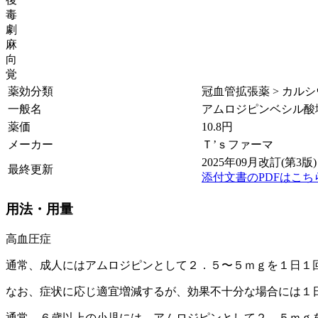
毒
劇
麻
向
覚
薬効分類
冠血管拡張薬 > カルシウ
一般名
アムロジピンベシル酸
薬価
10.8
円
メーカー
Ｔ’ｓファーマ
2025年09月改訂(第3版)
最終更新
添付文書のPDFはこち
用法・用量
高血圧症
通常、成人にはアムロジピンとして２．５〜５ｍｇを１日１
なお、症状に応じ適宜増減するが、効果不十分な場合には１
通常、６歳以上の小児には、アムロジピンとして２．５ｍｇ