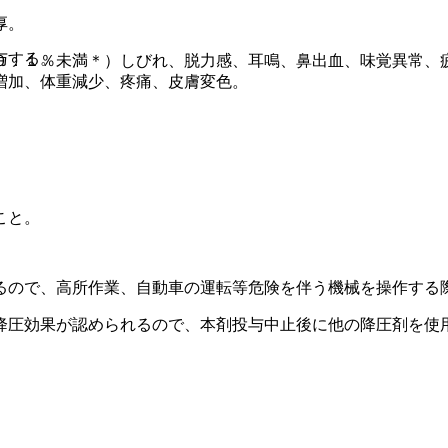
厚。
与する。
０．１％未満＊）しびれ、脱力感、耳鳴、鼻出血、味覚異常、
増加、体重減少、疼痛、皮膚変色。
。
こと。
るので、高所作業、自動車の運転等危険を伴う機械を操作する
降圧効果が認められるので、本剤投与中止後に他の降圧剤を使