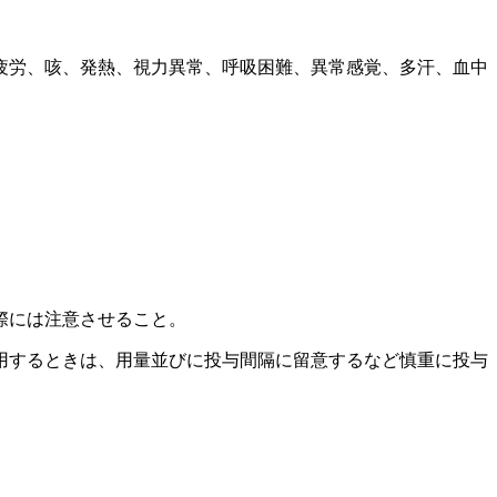
疲労、咳、発熱、視力異常、呼吸困難、異常感覚、多汗、血中
際には注意させること。
用するときは、用量並びに投与間隔に留意するなど慎重に投与