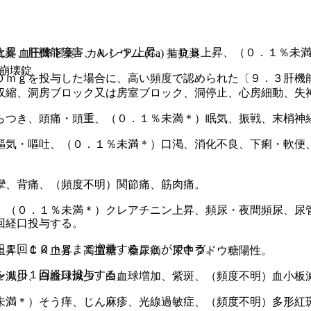
昇、肝機能障害、Ａｌ−Ｐ上昇、ＬＤＨ上昇、（０．１％未満
抗薬 血圧降下薬 > カルシウム (Ca) 拮抗薬
内崩壊錠
０ｍｇを投与した場合に、高い頻度で認められた〔９．３肝機
収縮、洞房ブロック又は房室ブロック、洞停止、心房細動、失
らつき、頭痛・頭重、（０．１％未満＊）眠気、振戦、末梢神
嘔気・嘔吐、（０．１％未満＊）口渇、消化不良、下痢・軟便
攣、背痛、（頻度不明）関節痛、筋肉痛。
、（０．１％未満＊）クレアチニン上昇、頻尿・夜間頻尿、尿
回経口投与する。
日１回１０ｍｇまで増量することができる。
上昇、ＣＫ上昇、高血糖、糖尿病、尿中ブドウ糖陽性。
を１日１回経口投与する。
ン減少、白血球減少、白血球増加、紫斑、（頻度不明）血小板
未満＊）そう痒、じん麻疹、光線過敏症、（頻度不明）多形紅