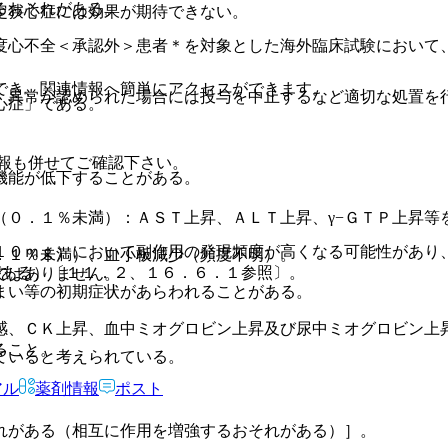
るおそれがある。
定狭心症には効果が期待できない。
度心不全＜承認外＞患者＊を対象とした海外臨床試験において
でき、関連情報へ簡単にアクセスができます。
、異常が認められた場合には投与を中止するなど適切な処置を
心症」である。
報も併せてご確認下さい。
機能が低下することがある。
（０．１％未満）：ＡＳＴ上昇、ＡＬＴ上昇、γ−ＧＴＰ上昇等
１０ｍｇ）において副作用の発現頻度が高くなる可能性があり
．１％未満）、血小板減少（頻度不明）。
がある）〔１１．２、１６．６．１参照〕。
ではありません。
まい等の初期症状があらわれることがある。
感、ＣＫ上昇、血中ミオグロビン上昇及び尿中ミオグロビン上
ること。
ていると考えられている。
アル
薬剤情報
ポスト
れがある（相互に作用を増強するおそれがある）］。