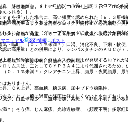
ゼム、リトナビル、イトラコナゾール等）［エリスロマイシン
昇、肝機能障害、Ａｌ−Ｐ上昇、ＬＤＨ上昇、（０．１％未満
考えられる）］。
０ｍｇを投与した場合に、高い頻度で認められた〔９．３肝機
血中濃度が低下するおそれがある（本剤の代謝が促進される可
収縮、洞房ブロック又は房室ブロック、洞停止、心房細動、失
されるおそれがある（グレープフルーツに含まれる成分が本剤
らつき、頭痛・頭重、（０．１％未満＊）眠気、振戦、末梢神
Rマニュアル
薬剤情報
ポスト
嘔気・嘔吐、（０．１％未満＊）口渇、消化不良、下痢・軟便
承認の高用量）との併用により、シンバスタチンのＡＵＣが７
が上昇し腎障害等のタクロリムスの副作用が発現するおそれが
攣、背痛、（頻度不明）関節痛、筋肉痛。
クロリムスは、主としてＣＹＰ３Ａ４により代謝されるため、
、（０．１％未満＊）クレアチニン上昇、頻尿・夜間頻尿、尿
ではありません。
上昇、ＣＫ上昇、高血糖、糖尿病、尿中ブドウ糖陽性。
与すること（一般に過度の降圧は好ましくないとされており、
ン減少、白血球減少、白血球増加、紫斑、（頻度不明）血小板
未満＊）そう痒、じん麻疹、光線過敏症、（頻度不明）多形紅
厚。