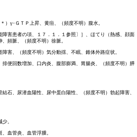
＊）γ−ＧＴＰ上昇、黄疸、（頻度不明）腹水。
能障害患者の項、１７．１．１参照〕］、ほてり（熱感、顔面
神、頻脈、（頻度不明）徐脈。
経障害、（頻度不明）気分動揺、不眠、錐体外路症状。
、排便回数増加、口内炎、腹部膨満、胃腸炎、（頻度不明）膵
管結石、尿潜血陽性、尿中蛋白陽性、（頻度不明）勃起障害、
減少。
斑、血管炎、血管浮腫。