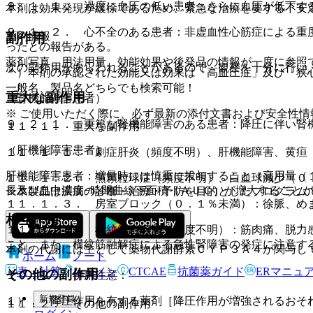
９．１．１． 過度に血圧の低い患者：さらに血圧が低下す
本剤は効果発現が緩徐であるため、緊急な治療を要する不安
９．１．２． 心不全のある患者：非虚血性心筋症による重
薬剤情報
副作用
ったとの報告がある。
薬剤写真、用法用量、効能効果や後発品の情報が一度に参照
次の副作用があらわれることがあるので、観察を十分に行い
＊）本剤の承認された効能又は効果は「高血圧症」及び「狭
一般名、製品名どちらでも検索可能！
重大な副作用
（腎機能障害患者）
※ ご使用いただく際に、必ず最新の添付文書および安全性情
９．２．１． 重篤な腎機能障害のある患者：降圧に伴い腎
１１．１． 重大な副作用
（肝機能障害患者）
１１．１．１． 劇症肝炎（頻度不明）、肝機能障害、黄疸
肝機能障害患者：増量時には慎重に投与すること（高用量（
１１．１．２． 無顆粒球症（頻度不明）、白血球減少（０
長及び血中濃度−時間曲線下面積（ＡＵＣ）が増大すること
※本製品は疾病の診断・治療・予防を目的としたプログラム
１１．１．３． 房室ブロック（０．１％未満）：徐脈、め
相互作用
１１．１．４． 横紋筋融解症（頻度不明）：筋肉痛、脱力
こと。また、横紋筋融解症による急性腎障害の発症に注意す
本剤の代謝には主として薬物代謝酵素ＣＹＰ３Ａ４が関与し
ホーム
ノート
表・計算
レジメン
CTCAE
抗菌薬ガイド
ERマニュ
その他の副作用
１０．２． 併用注意：
新規登録
１）． 降圧作用を有する薬剤［降圧作用が増強されるおそ
１１．２． その他の副作用