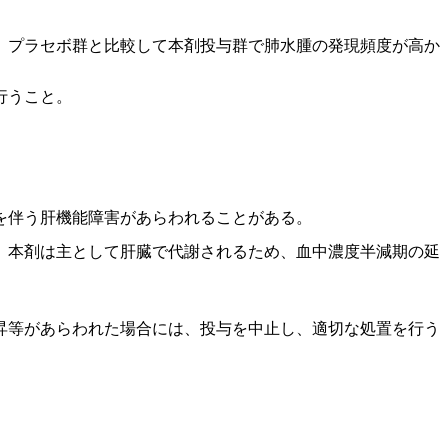
、プラセボ群と比較して本剤投与群で肺水腫の発現頻度が高か
行うこと。
を伴う肝機能障害があらわれることがある。
、本剤は主として肝臓で代謝されるため、血中濃度半減期の延
昇等があらわれた場合には、投与を中止し、適切な処置を行う