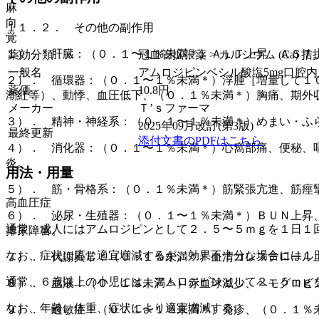
麻
向
１１．２． その他の副作用
覚
１）． 肝臓：（０．１〜１％未満＊）ＡＬＴ上昇、ＡＳＴ上
薬効分類
冠血管拡張薬 > カルシウム (Ca) 拮
一般名
アムロジピンベシル酸塩5mg口腔
２）． 循環器：（０．１〜１％未満＊）浮腫［増量して１
薬価
10.8
円
潮紅等）、動悸、血圧低下、（０．１％未満＊）胸痛、期外
メーカー
Ｔ’ｓファーマ
３）． 精神・神経系：（０．１〜１％未満＊）めまい・ふ
2025年09月改訂(第3版)
最終更新
添付文書のPDFはこちら
４）． 消化器：（０．１〜１％未満＊）心窩部痛、便秘、
炎。
用法・用量
５）． 筋・骨格系：（０．１％未満＊）筋緊張亢進、筋痙
高血圧症
６）． 泌尿・生殖器：（０．１〜１％未満＊）ＢＵＮ上昇
通常、成人にはアムロジピンとして２．５〜５ｍｇを１日１
排尿障害。
なお、症状に応じ適宜増減するが、効果不十分な場合には１
７）． 代謝異常：（０．１％未満＊）血清コレステロール
通常、６歳以上の小児には、アムロジピンとして２．５ｍｇ
８）． 血液：（０．１％未満＊）赤血球減少、ヘモグロビ
なお、年齢、体重、症状により適宜増減する。
９）． 過敏症：（０．１〜１％未満＊）発疹、（０．１％