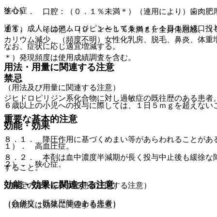
狭心症
１０）． 口腔：（０．１％未満＊）（連用により）歯肉肥
通常、成人にはアムロジピンとして５ｍｇを１日１回経口投
１１）． その他：（０．１〜１％未満＊）全身倦怠感、（
カリウム減少、（頻度不明）女性化乳房、脱毛、鼻炎、体重
なお、症状に応じ適宜増減する。
＊）発現頻度は使用成績調査を含む。
用法・用量に関連する注意
禁忌
（用法及び用量に関連する注意）
ジヒドロピリジン系化合物に対し過敏症の既往歴のある患者
６歳以上の小児への投与に際しては、１日５ｍｇを超えない
重要な基本的注意
効能・効果
８．１． 降圧作用に基づくめまい等があらわれることがあ
１）． 高血圧症。
８．２． 本剤は血中濃度半減期が長く投与中止後も緩徐な
２）． 狭心症。
すること。
効能・効果に関連する注意
（特定の背景を有する患者に関する注意）
（合併症・既往歴等のある患者）
（効能又は効果に関連する注意）