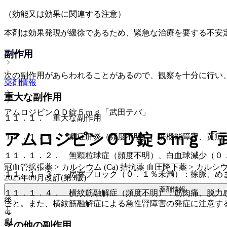
（効能又は効果に関連する注意）
本剤は効果発現が緩徐であるため、緊急な治療を要する不安
ホーム
副作用
次の副作用があらわれることがあるので、観察を十分に行い
薬剤情報
重大な副作用
アムロジピンＯＤ錠５ｍｇ「武田テバ」
１１．１． 重大な副作用
アムロジピンＯＤ錠５ｍｇ「
１１．１．１． 劇症肝炎（頻度不明）、肝機能障害、黄疸
１１．１．２． 無顆粒球症（頻度不明）、白血球減少（０
冠血管拡張薬 > カルシウム (Ca) 拮抗薬 血圧降下薬 > カルシウム
１１．１．３． 房室ブロック（０．１％未満）：徐脈、め
2025年09月改訂(第3版)
薬剤情報
１１．１．４． 横紋筋融解症（頻度不明）：筋肉痛、脱力
後
こと。また、横紋筋融解症による急性腎障害の発症に注意す
毒
劇
その他の副作用