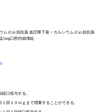
ム (Ca) 拮抗薬 血圧降下薬 > カルシウム (Ca) 拮抗薬
塩5mg口腔内崩壊錠
ら
回経口投与する。
日１回１０ｍｇまで増量することができる。
を１日１回経口投与する。