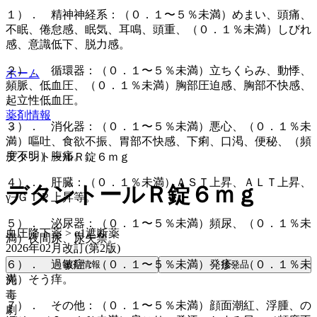
１）． 精神神経系：（０．１〜５％未満）めまい、頭痛、
不眠、倦怠感、眠気、耳鳴、頭重、（０．１％未満）しびれ
感、意識低下、脱力感。
２）． 循環器：（０．１〜５％未満）立ちくらみ、動悸、
ホーム
頻脈、低血圧、（０．１％未満）胸部圧迫感、胸部不快感、
起立性低血圧。
薬剤情報
３）． 消化器：（０．１〜５％未満）悪心、（０．１％未
満）嘔吐、食欲不振、胃部不快感、下痢、口渇、便秘、（頻
度不明）腹痛。
デタントールＲ錠６ｍｇ
４）． 肝臓：（０．１％未満）ＡＳＴ上昇、ＡＬＴ上昇、
デタントールＲ錠６ｍｇ
γ−ＧＴＰ上昇等。
５）． 泌尿器：（０．１〜５％未満）頻尿、（０．１％未
血圧降下薬 > α1遮断薬
満）夜間尿、尿失禁。
2026年02月改訂(第2版)
６）． 過敏症：（０．１〜５％未満）発疹、（０．１％未
薬剤情報
後発品
満）そう痒。
先
毒
７）． その他：（０．１〜５％未満）顔面潮紅、浮腫、の
劇