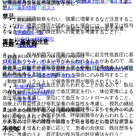
表・計算
レジメン
CTCAE
抗菌薬ガイド
ERマニュ
い傾向があるなど副作用が発現しやすい〔１６．６．１参
発現頻度は製造販売後調査を含む。
アル
薬剤情報
ポスト
照〕。
禁忌
・ 十分に経過観察を行い、慎重に増量するなど注意するこ
新規登録
と（なお、過度の降圧が認められた場合には、減量又は投与
ログイン
２．１． 本剤の成分に対し過敏症の既往歴のある患者。
を中止するか、他の降圧剤への変更を考慮すること）。
監修医師一覧
UpToDate特別割引
重要な基本的注意
妊婦・授乳婦
運営会社
８．１． 投与初期又は用量の急増時等に起立性低血圧に基
© 2021 HOKUTO Inc. All rights reserved.
（妊婦）
づく立ちくらみ、めまい等があらわれることがあるので、高
利用規約
プライバシーポリシー
お問い合わせ
所作業、自動車の運転等危険を伴う作業に従事する人には注
妊婦又は妊娠している可能性のある女性には、治療上の有益
ホーム
表・計算
レジメン
CTCAE
抗菌薬ガイド
意を与えること。
性が危険性を上回ると判断される場合にのみ投与すること
ERマニュアル
薬剤情報
ポスト
（動物実験（ラット）で催奇形作用が報告されている）。
８．２． 起立性低血圧があらわれることがあるので、臥位
監修医師一覧
のみならず立位又は坐位で血圧測定を行い、体位変換による
（授乳婦）
UpToDate特別割引
血圧変化を考慮し、坐位にて血圧をコントロールすること。
運営会社
治療上の有益性及び母乳栄養の有益性を考慮し、授乳の継続
８．３． 投与初期又は用量の急増時等に立ちくらみ、めま
又は中止を検討すること（動物実験（ラット）で乳汁中への
© 2021 HOKUTO Inc. All rights reserved.
い、悪心、また、胸部不快感、呼吸困難等があらわれること
移行が報告されている）。
※本製品は疾病の診断・治療・予防を目的としたプログラム
があるので、その際は仰臥位をとらせるなどの適切な措置を
ではありません。
講ずること（また必要に応じて、患者の合併症、既往歴等を
小児等
十分に考慮のうえ、昇圧剤の投与等の対症療法を行うこ