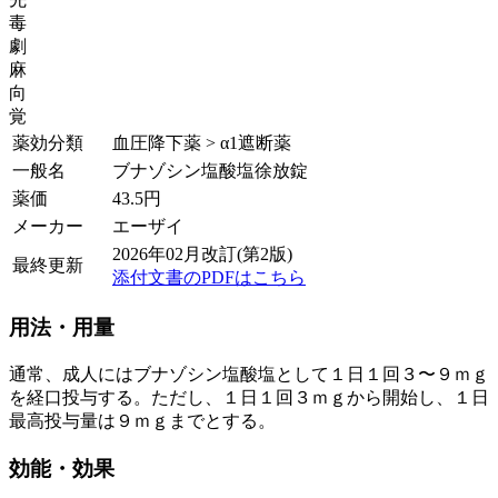
毒
劇
麻
向
覚
薬効分類
血圧降下薬 > α1遮断薬
一般名
ブナゾシン塩酸塩徐放錠
薬価
43.5
円
メーカー
エーザイ
2026年02月改訂(第2版)
最終更新
添付文書のPDFはこちら
用法・用量
通常、成人にはブナゾシン塩酸塩として１日１回３〜９ｍｇ
を経口投与する。ただし、１日１回３ｍｇから開始し、１日
最高投与量は９ｍｇまでとする。
効能・効果