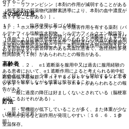
存すること。
２）． リファンピシン［本剤の作用が減弱することがある
（相手薬剤の肝薬物代謝酵素誘導により、本剤の血中濃度が
その他の注意
低下することがある）］。
１５．１． 臨床使用に基づく情報
３）． ホスホジエステラーゼ５阻害作用を有する薬剤（バ
ルデナフィル塩酸塩水和物、シルデナフィルクエン酸塩等）
１５．１．１． 類似化合物（プラゾシン塩酸塩）で腎及び
［併用により症候性低血圧があらわれるとの報告がある（相
その他の動脈狭窄のある高血圧、脚部及びその他の動脈瘤の
手薬剤の血管拡張作用により、本剤の降圧作用が増強される
ある高血圧等の血管障害のある高血圧患者で、急性熱性多発
おそれがある）］。
性関節炎（１例）があらわれたとの報告がある。
高齢者
１５．１．２． α１遮断薬を服用中又は過去に服用経験の
ある患者において、α１遮断作用によると考えられる術中虹
次の点に注意し、少量（３ｍｇ／日）から開始するなど患者
彩緊張低下症候群（Ｉｎｔｒａｏｐｅｒａｔｉｖｅ Ｆｌｏ
の状態を観察しながら慎重に投与すること。
ｐｐｙ Ｉｒｉｓ Ｓｙｎｄｒｏｍｅ）があらわれるとの報
告がある。
・ 一般に過度の降圧は好ましくないとされている（脳梗塞
が起こるおそれがある）。
貯法
・ 肝・腎機能が低下していることが多く、また体重が少な
（保管上の注意）
い傾向があるなど副作用が発現しやすい〔１６．６．１参
照〕。
室温保存。