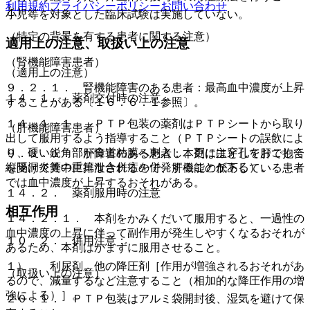
利用規約
プライバシーポリシー
お問い合わせ
と）。
小児等を対象とした臨床試験は実施していない。
（特定の背景を有する患者に関する注意）
適用上の注意、取扱い上の注意
（腎機能障害患者）
（適用上の注意）
９．２．１． 腎機能障害のある患者：最高血中濃度が上昇
１４．１． 薬剤交付時の注意
することがある〔１６．６．１参照〕。
１４．１．１． ＰＴＰ包装の薬剤はＰＴＰシートから取り
（肝機能障害患者）
出して服用するよう指導すること（ＰＴＰシートの誤飲によ
り、硬い鋭角部が食道粘膜へ刺入し、更には穿孔をおこして
９．３．１． 肝障害のある患者：本剤は主として肝で抱合
縦隔洞炎等の重篤な合併症を併発することがある）。
を受けて糞中に排泄されるので、肝機能の低下している患者
では血中濃度が上昇するおそれがある。
１４．２． 薬剤服用時の注意
相互作用
１４．２．１． 本剤をかみくだいて服用すると、一過性の
血中濃度の上昇に伴って副作用が発生しやすくなるおそれが
１０．２． 併用注意：
あるため、本剤はかまずに服用させること。
１）． 利尿剤、他の降圧剤［作用が増強されるおそれがあ
（取扱い上の注意）
るので、減量するなど注意すること（相加的な降圧作用の増
強による）］。
２０．１． ＰＴＰ包装はアルミ袋開封後、湿気を避けて保