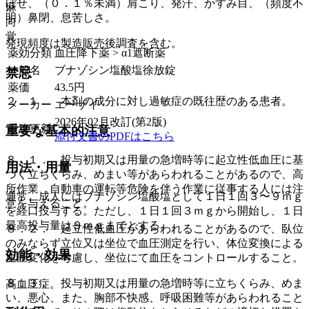
ぼせ、（０．１％未満）肩こり、発汗、かすみ目、（頻度不
麻
明）鼻閉、息苦しさ。
向
覚
発現頻度は製造販売後調査を含む。
薬効分類
血圧降下薬 > α1遮断薬
一般名
ブナゾシン塩酸塩徐放錠
禁忌
薬価
43.5
円
２．１． 本剤の成分に対し過敏症の既往歴のある患者。
メーカー
エーザイ
2026年02月改訂(第2版)
最終更新
重要な基本的注意
添付文書のPDFはこちら
８．１． 投与初期又は用量の急増時等に起立性低血圧に基
用法・用量
づく立ちくらみ、めまい等があらわれることがあるので、高
所作業、自動車の運転等危険を伴う作業に従事する人には注
通常、成人にはブナゾシン塩酸塩として１日１回３〜９ｍｇ
意を与えること。
を経口投与する。ただし、１日１回３ｍｇから開始し、１日
最高投与量は９ｍｇまでとする。
８．２． 起立性低血圧があらわれることがあるので、臥位
のみならず立位又は坐位で血圧測定を行い、体位変換による
効能・効果
血圧変化を考慮し、坐位にて血圧をコントロールすること。
８．３． 投与初期又は用量の急増時等に立ちくらみ、めま
高血圧症。
い、悪心、また、胸部不快感、呼吸困難等があらわれること