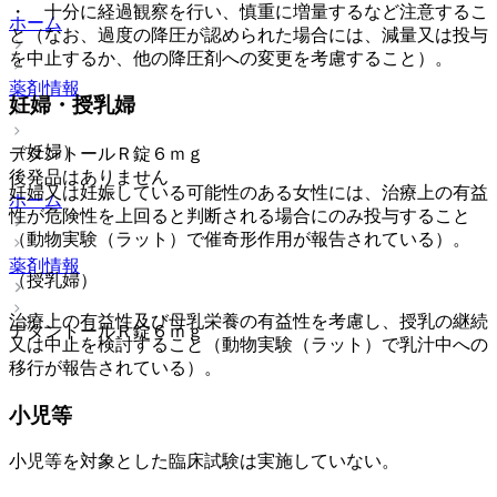
・ 十分に経過観察を行い、慎重に増量するなど注意するこ
ホーム
と（なお、過度の降圧が認められた場合には、減量又は投与
を中止するか、他の降圧剤への変更を考慮すること）。
薬剤情報
妊婦・授乳婦
（妊婦）
デタントールＲ錠６ｍｇ
後発品はありません
妊婦又は妊娠している可能性のある女性には、治療上の有益
ホーム
性が危険性を上回ると判断される場合にのみ投与すること
（動物実験（ラット）で催奇形作用が報告されている）。
薬剤情報
（授乳婦）
治療上の有益性及び母乳栄養の有益性を考慮し、授乳の継続
デタントールＲ錠６ｍｇ
又は中止を検討すること（動物実験（ラット）で乳汁中への
移行が報告されている）。
小児等
小児等を対象とした臨床試験は実施していない。