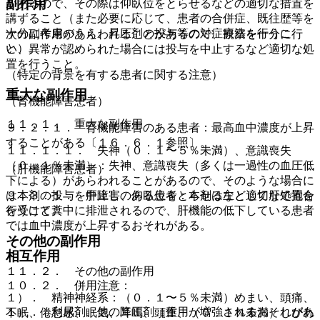
副作用
があるので、その際は仰臥位をとらせるなどの適切な措置を
講ずること（また必要に応じて、患者の合併症、既往歴等を
十分に考慮のうえ、昇圧剤の投与等の対症療法を行うこ
次の副作用があらわれることがあるので、観察を十分に行
と）。
い、異常が認められた場合には投与を中止するなど適切な処
置を行うこと。
（特定の背景を有する患者に関する注意）
重大な副作用
（腎機能障害患者）
１１．１． 重大な副作用
９．２．１． 腎機能障害のある患者：最高血中濃度が上昇
することがある〔１６．６．１参照〕。
１１．１．１． 失神（０．１〜５％未満）、意識喪失
（０．１％未満）：失神、意識喪失（多くは一過性の血圧低
（肝機能障害患者）
下による）があらわれることがあるので、そのような場合に
９．３．１． 肝障害のある患者：本剤は主として肝で抱合
は本剤の投与を中止し、仰臥位をとらせるなど適切な処置を
を受けて糞中に排泄されるので、肝機能の低下している患者
行うこと。
では血中濃度が上昇するおそれがある。
その他の副作用
相互作用
１１．２． その他の副作用
１０．２． 併用注意：
１）． 精神神経系：（０．１〜５％未満）めまい、頭痛、
１）． 利尿剤、他の降圧剤［作用が増強されるおそれがあ
不眠、倦怠感、眠気、耳鳴、頭重、（０．１％未満）しびれ