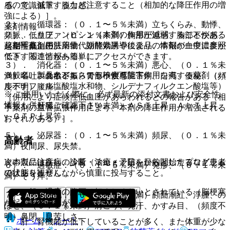
るので、減量するなど注意すること（相加的な降圧作用の増
感、意識低下、脱力感。
強による）］。
２）． 循環器：（０．１〜５％未満）立ちくらみ、動悸、
薬剤情報
２）． リファンピシン［本剤の作用が減弱することがある
頻脈、低血圧、（０．１％未満）胸部圧迫感、胸部不快感、
薬剤写真、用法用量、効能効果や後発品の情報が一度に参照
（相手薬剤の肝薬物代謝酵素誘導により、本剤の血中濃度が
起立性低血圧。
でき、関連情報へ簡単にアクセスができます。
低下することがある）］。
３）． 消化器：（０．１〜５％未満）悪心、（０．１％未
一般名、製品名どちらでも検索可能！
３）． ホスホジエステラーゼ５阻害作用を有する薬剤（バ
満）嘔吐、食欲不振、胃部不快感、下痢、口渇、便秘、（頻
ルデナフィル塩酸塩水和物、シルデナフィルクエン酸塩等）
度不明）腹痛。
※ ご使用いただく際に、必ず最新の添付文書および安全性
［併用により症候性低血圧があらわれるとの報告がある（相
情報も併せてご確認下さい。
４）． 肝臓：（０．１％未満）ＡＳＴ上昇、ＡＬＴ上昇、
手薬剤の血管拡張作用により、本剤の降圧作用が増強される
γ−ＧＴＰ上昇等。
おそれがある）］。
５）． 泌尿器：（０．１〜５％未満）頻尿、（０．１％未
高齢者
満）夜間尿、尿失禁。
※本製品は疾病の診断・治療・予防を目的としたプログラム
次の点に注意し、少量（３ｍｇ／日）から開始するなど患者
６）． 過敏症：（０．１〜５％未満）発疹、（０．１％未
ではありません。
の状態を観察しながら慎重に投与すること。
満）そう痒。
・ 一般に過度の降圧は好ましくないとされている（脳梗塞
７）． その他：（０．１〜５％未満）顔面潮紅、浮腫、の
が起こるおそれがある）。
ぼせ、（０．１％未満）肩こり、発汗、かすみ目、（頻度不
明）鼻閉、息苦しさ。
ホーム
ノート
・ 肝・腎機能が低下していることが多く、また体重が少な