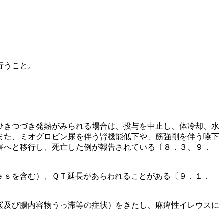
行うこと。
ひきつづき発熱がみられる場合は、投与を中止し、体冷却、水
また、ミオグロビン尿を伴う腎機能低下や、筋強剛を伴う嚥下
害へと移行し、死亡した例が報告されている〔８．３、９．
ｅｓを含む）、ＱＴ延長があらわれることがある〔９．１．
緩及び腸内容物うっ滞等の症状）をきたし、麻痺性イレウスに