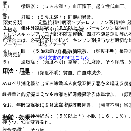
麻
１）． 循環器：（５％未満＊）血圧降下、起立性低血圧、
向
覚
２）． 肝臓：（５％未満＊）肝機能異常。
薬効分類
定型抗精神病薬 > ブチロフェノン系精神神
３）． 錐体外路症状：（５％以上＊）パーキンソン症候群
一般名
ハロペリドール3mg錠
＊）ジスキネジア（口周部不随意運動、四肢不随意運動等の
薬価
10.8
円
た場合には、必要に応じて抗パーキンソン剤投与など適切な
メーカー
田辺ファーマ
４）． 眼：（５％未満＊）眼調節障害、（頻度不明）長期
2025年12月改訂(第3版)
最終更新
添付文書のPDFはこちら
５）． 過敏症：（頻度不明）発疹、じん麻疹、そう痒感、
用法・用量
６）． 血液：（頻度不明）貧血、白血球減少。
ハロペリドールとして、通常成人１日０．７５〜２．２５ｍ
７）． 消化器：（５％未満＊）食欲不振、悪心・嘔吐、便
維持量として１日３〜６ｍｇを経口投与する。
８）． 内分泌：（５％未満＊）月経異常、体重増加、（頻
なお、年齢、症状により適宜増減する。
９）． 呼吸器：（５％未満＊）呼吸困難、（頻度不明）喉
１０）． 精神神経系：（５％以上＊）不眠（１６．１％）
効能・効果
抑うつ、知覚変容発作。
統合失調症、そう病。