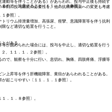
意運動等を伴うことがある）があらわれ、投与中止後も持続す
あるので、注意すること〔１１．１．３参照〕。
、本剤の投与継続の必要性を、他の抗精神病薬への変更も考慮
．１参照〕。
ナトリウム排泄量増加、高張尿、痙攣、意識障害等を伴う抗利
制限など適切な処置を行うこと。
ことがある。
昇等が認められた場合には、投与を中止し、適切な処置を行う
．２、１１．１．２参照〕。
るので、観察を十分に行い、息切れ、胸痛、四肢疼痛、浮腫等
ビン上昇等を伴う肝機能障害、黄疸があらわれることがある。
群が起こりやすい〔１１．１．１参照〕。
１１．１．８参照〕。
。