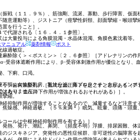
（振戦（１１．９％）、筋強剛、流涎、寡動、歩行障害、仮面
不随意運動等）、ジストニア（痙攣性斜頸、顔面攣縮・喉頭攣
処置を行うこと］。
４で代謝される〔１６．４．１参照〕。
又は大量投与による角膜混濁・水晶体混濁、角膜色素沈着等。
Rマニュアル
薬剤情報
ポスト
光線過敏症。
達麻酔除く＞＜ボスミン＞〔２．６参照〕［アドレナリンの作
のα−受容体遮断作用により、β−受容体刺激作用が優位となり、
秘、下痢、口渇。
度不明）女性型乳房、乳汁分泌、高プロラクチン血症、インポ
ナリン歯科麻酔剤）［重篤な血圧降下を起こすことがある（アド
ではありません。
優位となり、血圧降下作用が増強されるおそれがある）］。
頭攣縮。
神経抑制作用が増強することがあるので、減量するなど注意す
、焦燥感、神経過敏、（５％未満＊）眠気、眩暈、頭痛・頭重
ルコールは中枢神経抑制作用を有する）］。
、発熱、発汗、潮紅、鼻閉、（頻度不明）浮腫、排尿困難、体
性のジスキネジア、突発性の悪性症候群、非可逆性の脳障害を
あるが、併用による抗ドパミン作用の増強等が考えられている