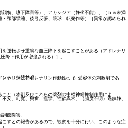
様顔貌、嚥下障害等）、アカシジア（静坐不能）、（５％未満
縮・頸部攣縮、後弓反張、眼球上転発作等）［異常が認められ
用を逆転させ重篤な血圧降下を起こすことがある（アドレナリ
血圧降下作用が増強される）］。
テンス、持続勃起。
レナリンはアドレナリン作動性α、β−受容体の刺激剤であ
ること（本剤及びこれらの薬剤の中枢神経抑制作用によ
、不安、幻覚、興奮、痙攣、性欲異常、（頻度不明）過鎮静、
温調節障害。
起こすとの報告があるので、観察を十分に行い、このような症
）］。