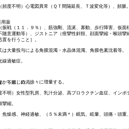
（頻度不明）心電図異常（ＱＴ間隔延長、Ｔ波変化等）、頻脈
経用薬
（振戦（１１．９％）、筋強剛、流涎、寡動、歩行障害、仮面
不随意運動等）、ジストニア（痙攣性斜頸、顔面攣縮・喉頭攣
処置を行うこと］。
又は大量投与による角膜混濁・水晶体混濁、角膜色素沈着等。
光線過敏症。
ｇからはじめ、徐々に増量する。
秘、下痢、口渇。
度不明）女性型乳房、乳汁分泌、高プロラクチン血症、インポ
頭攣縮。
、焦燥感、神経過敏、（５％未満＊）眠気、眩暈、頭痛・頭重