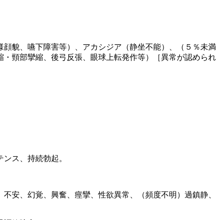
。
様顔貌、嚥下障害等）、アカシジア（静坐不能）、（５％未満
縮・頸部攣縮、後弓反張、眼球上転発作等）［異常が認められ
テンス、持続勃起。
、不安、幻覚、興奮、痙攣、性欲異常、（頻度不明）過鎮静、