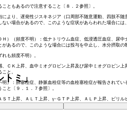
ることもあるので注意すること〔８．２参照〕。
与により、遅発性ジスキネジア（口周部不随意運動、四肢不随
しない場合があるので、このような症状があらわれた場合には
ＤＨ）（頻度不明）：低ナトリウム血症、低浸透圧血症、尿中
とがあるので、このような場合には投与を中止し、水分摂取の
ずれも頻度不明）。
感、ＣＫ上昇、血中ミオグロビン上昇及び尿中ミオグロビン上
ること。
シトミ」
不明）：肺塞栓症、静脈血栓症等の血栓塞栓症が報告されてい
うこと〔９．１．７参照〕。
ＡＳＴ上昇、ＡＬＴ上昇、γ−ＧＴＰ上昇、ＡＬＰ上昇、ビリル