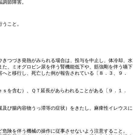
温調節障害。
行うこと。
ひきつづき発熱がみられる場合は、投与を中止し、体冷却、水
また、ミオグロビン尿を伴う腎機能低下や、筋強剛を伴う嚥下
害へと移行し、死亡した例が報告されている〔８．３、９．
ｅｓを含む）、ＱＴ延長があらわれることがある〔９．１．
緩及び腸内容物うっ滞等の症状）をきたし、麻痺性イレウスに
ど危険を伴う機械の操作に従事させないよう注意すること。