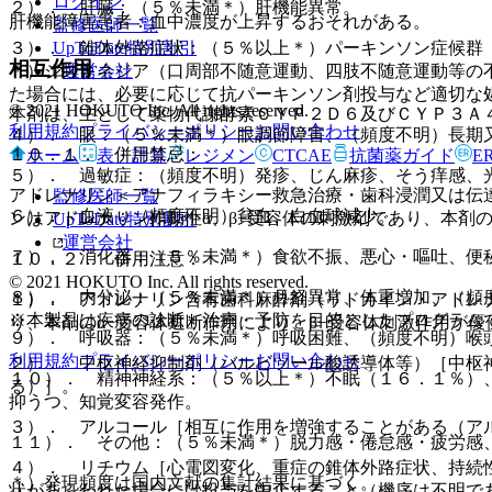
ログイン
２）． 肝臓：（５％未満＊）肝機能異常。
肝機能障害患者：血中濃度が上昇するおそれがある。
監修医師一覧
UpToDate特別割引
３）． 錐体外路症状：（５％以上＊）パーキンソン症候群
相互作用
運営会社
＊）ジスキネジア（口周部不随意運動、四肢不随意運動等の
た場合には、必要に応じて抗パーキンソン剤投与など適切な
© 2021 HOKUTO Inc. All rights reserved.
本剤は、主として薬物代謝酵素ＣＹＰ２Ｄ６及びＣＹＰ３Ａ
利用規約
プライバシーポリシー
お問い合わせ
４）． 眼：（５％未満＊）眼調節障害、（頻度不明）長期
１０．１． 併用禁忌：
ホーム
表・計算
レジメン
CTCAE
抗菌薬ガイド
E
５）． 過敏症：（頻度不明）発疹、じん麻疹、そう痒感、
アドレナリン＜アナフィラキシー救急治療・歯科浸潤又は伝
監修医師一覧
６）． 血液：（頻度不明）貧血、白血球減少。
ンはアドレナリン作動性α、β−受容体の刺激剤であり、本剤
UpToDate特別割引
運営会社
７）． 消化器：（５％未満＊）食欲不振、悪心・嘔吐、便
１０．２． 併用注意：
© 2021 HOKUTO Inc. All rights reserved.
８）． 内分泌：（５％未満＊）月経異常、体重増加、（頻
１）． アドレナリン含有歯科麻酔剤（リドカイン・アドレ
※本製品は疾病の診断・治療・予防を目的としたプログラム
り、本剤のα−受容体遮断作用により、β−受容体刺激作用が
９）． 呼吸器：（５％未満＊）呼吸困難、（頻度不明）喉
利用規約
プライバシーポリシー
お問い合わせ
２）． 中枢神経抑制剤（バルビツール酸誘導体等）［中枢
１０）． 精神神経系：（５％以上＊）不眠（１６．１％）
る）］。
抑うつ、知覚変容発作。
３）． アルコール［相互に作用を増強することがある（ア
１１）． その他：（５％未満＊）脱力感・倦怠感・疲労感
４）． リチウム［心電図変化、重症の錐体外路症状、持続
＊）発現頻度は国内文献の集計結果に基づく。
状があらわれた場合には投与を中止すること（機序は不明で