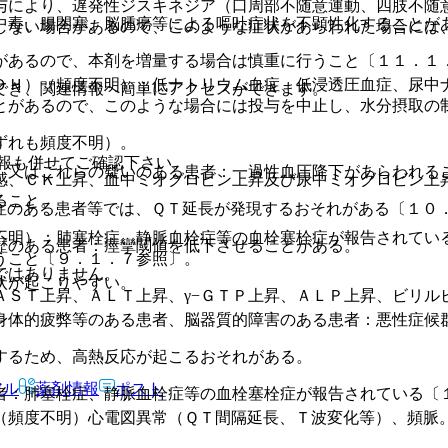
与により、遅発性ジスキネジア（口周部不随意運動、四肢不随
中毒、腸閉塞、脳腫瘍等による嘔吐症状を不顕性化することが
しない場合があるので、このような症状があらわれた場合には
があるので、本剤を増量する場合は慎重に行うこと〔１１．１
ＤＨ）（頻度不明）：低ナトリウム血症、低浸透圧血症、尿中
でき、関連情報へ簡単にアクセスができます。
とがあるので、このような場合には投与を中止し、水分摂取の
ずれも頻度不明）。
報も併せてご確認下さい。
、又はこれらの疑いのある患者：一過性血圧降下があらわれる
感、ＣＫ上昇、血中ミオグロビン上昇及び尿中ミオグロビン上
ること。
症のある患者等では、ＱＴ延長が発現するおそれがある〔１０
不明）：肺塞栓症、静脈血栓症等の血栓塞栓症が報告されてい
歴のある患者：痙攣閾値を低下させることがある。
うこと〔９．１．７参照〕。
ではありません。
状が起こりやすい。
ＡＳＴ上昇、ＡＬＴ上昇、γ−ＧＴＰ上昇、ＡＬＰ上昇、ビリル
身体的疲弊等のある患者、脳器質的障害のある患者：悪性症候
するため、高熱反応が起こるおそれがある。
アル
薬剤情報
ポスト
者：肺塞栓症、静脈血栓症等の血栓塞栓症が報告されている〔
（頻度不明）心電図異常（ＱＴ間隔延長、Ｔ波変化等）、頻脈