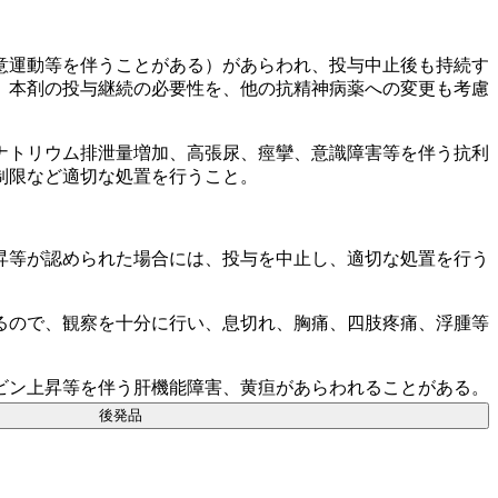
意運動等を伴うことがある）があらわれ、投与中止後も持続す
、本剤の投与継続の必要性を、他の抗精神病薬への変更も考慮
ナトリウム排泄量増加、高張尿、痙攣、意識障害等を伴う抗利
制限など適切な処置を行うこと。
昇等が認められた場合には、投与を中止し、適切な処置を行う
るので、観察を十分に行い、息切れ、胸痛、四肢疼痛、浮腫等
ビン上昇等を伴う肝機能障害、黄疸があらわれることがある。
後発品