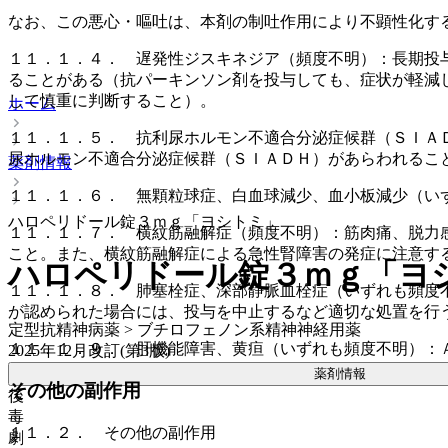
なお、この悪心・嘔吐は、本剤の制吐作用により不顕性化す
１１．１．４． 遅発性ジスキネジア（頻度不明）：長期投
ることがある（抗パーキンソン剤を投与しても、症状が軽減
して慎重に判断すること）。
ホーム
１１．１．５． 抗利尿ホルモン不適合分泌症候群（ＳＩＡ
尿ホルモン不適合分泌症候群（ＳＩＡＤＨ）があらわれるこ
薬剤情報
１１．１．６． 無顆粒球症、白血球減少、血小板減少（い
ハロペリドール錠３ｍｇ「ヨシトミ」
１１．１．７． 横紋筋融解症（頻度不明）：筋肉痛、脱力
こと。また、横紋筋融解症による急性腎障害の発症に注意す
ハロペリドール錠３ｍｇ「ヨ
１１．１．８． 肺塞栓症、深部静脈血栓症（いずれも頻度
が認められた場合には、投与を中止するなど適切な処置を行
定型抗精神病薬 > ブチロフェノン系精神神経用薬
１１．１．９． 肝機能障害、黄疸（いずれも頻度不明）：
2025年12月改訂(第3版)
薬剤情報
その他の副作用
後
毒
１１．２． その他の副作用
劇