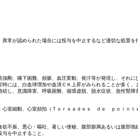
、異常が認められた場合には投与を中止するなど適切な処置を
筋強剛、嚥下困難、頻脈、血圧変動、発汗等が発現し、それに
症時には、白血球増加や血清ＣＫ上昇がみられることが多く、
持続し、意識障害、呼吸困難、循環虚脱、脱水症状、急性腎障
：心室細動、心室頻拍（Ｔｏｒｓａｄｅｓ ｄｅ ｐｏｉｎｔ
食欲不振、悪心・嘔吐、著しい便秘、腹部膨満あるいは腹部弛
投与を中止すること。