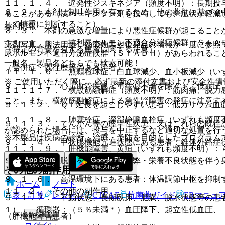
１１．１．４． 遅発性ジスキネジア（頻度不明）：長期投
８．２． 本剤は制吐作用を有するため、他の薬剤に基づく
ることがある（抗パーキンソン剤を投与しても、症状が軽減
して慎重に判断すること）。
薬剤情報
８．３． 本剤の急激な増量により悪性症候群が起こること
１１．１．５． 抗利尿ホルモン不適合分泌症候群（ＳＩＡ
薬剤写真、用法用量、効能効果や後発品の情報が一度に参照
（特定の背景を有する患者に関する注意）
尿ホルモン不適合分泌症候群（ＳＩＡＤＨ）があらわれるこ
一般名、製品名どちらでも検索可能！
（合併症・既往歴等のある患者）
１１．１．６． 無顆粒球症、白血球減少、血小板減少（い
※ ご使用いただく際に、必ず最新の添付文書および安全性情
９．１．１． 心・血管疾患＜重症心不全を除く＞、低血圧
１１．１．７． 横紋筋融解症（頻度不明）：筋肉痛、脱力
こと。また、横紋筋融解症による急性腎障害の発症に注意す
９．１．２． ＱＴ延長を起こしやすい患者：低カリウム血
１１．１．８． 肺塞栓症、深部静脈血栓症（いずれも頻度
９．１．３． てんかん等の痙攣性疾患、又はこれらの既往
が認められた場合には、投与を中止するなど適切な処置を行
※本製品は疾病の診断・治療・予防を目的としたプログラム
９．１．４． 甲状腺機能亢進状態にある患者：錐体外路症
１１．１．９． 肝機能障害、黄疸（いずれも頻度不明）：
９．１．５． 脱水を伴う身体的疲弊・栄養不良状態を伴う
その他の副作用
９．１．６． 高温環境下にある患者：体温調節中枢を抑制
ホーム
ノート
１１．２． その他の副作用
表・計算
レジメン
CTCAE
抗菌薬ガイド
ERマニュ
９．１．７． 不動状態、長期臥床、肥満、脱水状態等の患
１）． 循環器：（５％未満＊）血圧降下、起立性低血圧、
新規登録
（肝機能障害患者）