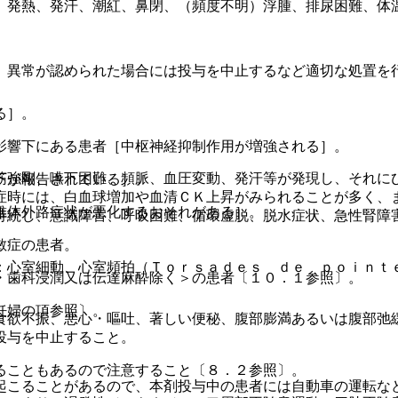
、発熱、発汗、潮紅、鼻閉、（頻度不明）浮腫、排尿困難、体
、異常が認められた場合には投与を中止するなど適切な処置を
る］。
影響下にある患者［中枢神経抑制作用が増強される］。
筋強剛、嚥下困難、頻脈、血圧変動、発汗等が発現し、それに
下が報告されている］。
症時には、白血球増加や血清ＣＫ上昇がみられることが多く、
錐体外路症状が悪化するおそれがある］。
持続し、意識障害、呼吸困難、循環虚脱、脱水症状、急性腎障
敏症の患者。
：心室細動、心室頻拍（Ｔｏｒｓａｄｅｓ ｄｅ ｐｏｉｎｔ
・歯科浸潤又は伝達麻酔除く＞の患者〔１０．１参照〕。
妊婦の項参照〕。
食欲不振、悪心・嘔吐、著しい便秘、腹部膨満あるいは腹部弛
投与を中止すること。
ることもあるので注意すること〔８．２参照〕。
起こることがあるので、本剤投与中の患者には自動車の運転な