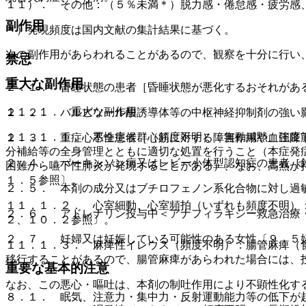
１１）． その他：（５％未満＊）脱力感・倦怠感・疲労感
副作用
＊）発現頻度は国内文献の集計結果に基づく。
次の副作用があらわれることがあるので、観察を十分に行い
禁忌
重大な副作用
２．１． 昏睡状態の患者［昏睡状態が悪化するおそれがあ
１１．１． 重大な副作用
２．２． バルビツール酸誘導体等の中枢神経抑制剤の強い
１１．１．１． 悪性症候群（頻度不明）：無動緘黙、強度
２．３． 重症心不全患者［心筋に対する障害作用や血圧降
分補給等の全身管理とともに適切な処置を行うこと（本症発
２．４． パーキンソン病又はレビー小体型認知症の患者［
困難から嚥下性肺炎が発現することがある）、なお、高熱が
１．５参照〕。
２．５． 本剤の成分又はブチロフェノン系化合物に対し過
１１．１．２． 心室細動、心室頻拍（いずれも頻度不明）
２．６． アドレナリン投与中＜アナフィラキシー救急治療
２、１０．２参照〕。
２．７． 妊婦又は妊娠している可能性のある女性〔９．５
１１．１．３． 麻痺性イレウス（頻度不明）：腸管麻痺（
移行することがあるので、腸管麻痺があらわれた場合には、
重要な基本的注意
なお、この悪心・嘔吐は、本剤の制吐作用により不顕性化す
８．１． 眠気、注意力・集中力・反射運動能力等の低下が