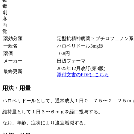
毒
劇
麻
向
覚
薬効分類
定型抗精神病薬 > ブチロフェノン
一般名
ハロペリドール3mg錠
薬価
10.8
円
メーカー
田辺ファーマ
2025年12月改訂(第3版)
最終更新
添付文書のPDFはこちら
用法・用量
ハロペリドールとして、通常成人１日０．７５〜２．２５ｍ
維持量として１日３〜６ｍｇを経口投与する。
なお、年齢、症状により適宜増減する。