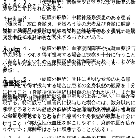
９．５．３． 〈伝達麻酔〉傍頸管ブロックにより胎児の徐
状を悪化させることがある。
脈を起こすおそれがある。
９．１．３． 〈硬膜外麻酔〉中枢神経系疾患のある患者
（授乳婦）
（髄膜炎、灰白脊髄炎、脊髄ろう等の患者及び脊髄に腫瘍・
脊椎に腫瘍又は脊髄に結核・脊椎に結核等のある患者）：硬
治療上の有益性及び母乳栄養の有益性を考慮し、授乳の継続
膜外麻酔により病状が悪化するおそれがある。
又は中止を検討すること。
９．１．４． 〈硬膜外麻酔〉血液凝固障害や抗凝血薬投与
小児等
中の患者：やむを得ず投与する場合は観察を十分に行うこと
（出血しやすいため、血腫形成や脊髄障害を起こすことがあ
小児等を対象とした臨床試験は実施していない〔８．２．７
る）。
参照〕。
９．１．５． 〈硬膜外麻酔〉脊柱に著明な変形のある患
過量投与
者：やむを得ず投与する場合は患者の全身状態の観察を十分
に行うこと（脊髄損傷や神経根損傷のおそれがあり、また麻
過量投与時、局所麻酔剤の血中濃度の上昇に伴い、中毒が発
酔範囲の予測も困難である）。
現する。特に誤って血管内に投与した場合には、数分以内に
発現することがあり、その症状は、主に中枢神経系症状及び
９．１．６． 〈硬膜外麻酔〉腹部腫瘤のある患者：投与量
心血管系症状としてあらわれる〔１１．１．２参照〕。
の減量を考慮するとともに、患者の全身状態の観察を十分に
行うこと（仰臥位性低血圧を起こしやすく、麻酔範囲が広が
１３．１． 症状
りやすい；麻酔中はさらに増悪することがある）。