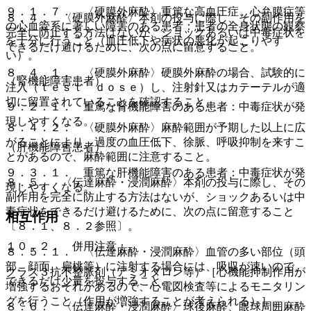
９．１．７． 〈硬膜外麻酔〉重篤な高血圧症、心弁膜症等
８．４． 〈硬膜外麻酔〉本剤の投与に際し、その副作用を
の心血管系に著しい障害のある患者：患者の全身状態の観察
完全に防止する方法はないが、ショックあるいは中毒症状を
を十分に行うこと（血圧低下や病状の悪化が起こりやす
できるだけ避けるために、次の点に留意すること。
い）。
８．４．１． 〈硬膜外麻酔〉硬膜外麻酔の場合、試験的に
（腎機能障害患者）
注入（ｔｅｓｔ ｄｏｓｅ）し、注射針又はカテーテルが適
切に留置されていることを確認すること。
９．２．１． 重篤な腎機能障害のある患者：中毒症状が発
現しやすくなる。
８．４．２． 〈硬膜外麻酔〉麻酔範囲が予期した以上に広
がることにより、過度の血圧低下、徐脈、呼吸抑制を来すこ
（肝機能障害患者）
とがあるので、麻酔範囲に注意すること。
９．３．１． 重篤な肝機能障害のある患者：中毒症状が発
８．５． 〈伝達麻酔・浸潤麻酔〉本剤の投与に際し、その
現しやすくなる。
副作用を完全に防止する方法はないが、ショックあるいは中
毒症状をできるだけ避けるために、次の点に留意すること
相互作用
〔８．１、８．２参照〕。
１０．２． 併用注意：
８．５．１． 〈伝達麻酔・浸潤麻酔〉血管の多い部位（頭
部、顔面、扁桃等）に注射する場合には、吸収が速いので、
クラス３抗不整脈剤（アミオダロン等）［心機能抑制作用が
できるだけ少量を投与すること。
増強するおそれがあるので、心電図検査等によるモニタリン
グを行うこと（作用が増強することが考えられる）］。
８．６． 〈伝達麻酔・浸潤麻酔〉球後麻酔、眼球周囲麻酔