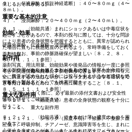
３）． 伝達麻酔［指趾神経遮断］：４０〜８０ｍｇ（４〜
生じるおそれがある］。
８ｍＬ）。
重要な基本的注意
４）． 浸潤麻酔：２０〜４００ｍｇ（２〜４０ｍＬ）。
８．１． 〈効能共通〉まれにショックあるいは中毒症状を
効能・効果
起こすことがあるので、本剤の投与に際しては、十分な問診
により患者の全身状態を把握するとともに、異常が認められ
硬膜外麻酔、伝達麻酔、浸潤麻酔。
た場合に直ちに救急処置のとれるよう、常時準備をしておく
こと。なお、事前の静脈路確保が望ましい〔８．２、８．
薬剤情報
副作用
５、１１．１．１参照〕。
薬剤写真、用法用量、効能効果や後発品の情報が一度に参照
次の副作用があらわれることがあるので、観察を十分に行
８．２． 〈効能共通〉本剤の投与に際し、その副作用を完
でき、関連情報へ簡単にアクセスができます。
い、異常が認められた場合には投与を中止するなど適切な処
全に防止する方法はないが、ショックあるいは中毒症状をで
一般名、製品名どちらでも検索可能！
置を行うこと。
きるだけ避けるために、次の点に留意すること〔８．１、
８．５、１１．１．１参照〕。
※ ご使用いただく際に、必ず最新の添付文書および安全性
重大な副作用
情報も併せてご確認下さい。
８．２．１． 〈効能共通〉患者の全身状態の観察を十分に
行うこと。
１１．１． 重大な副作用
８．２．２． 〈効能共通〉できるだけ薄い濃度のものを用
１１．１．１． ショック（頻度不明）：徐脈、不整脈、血
いること。
圧低下、呼吸抑制、チアノーゼ、意識障害等を生じ、まれに
心停止を来すことがある。また、まれにアナフィラキシーシ
※本製品は疾病の診断・治療・予防を目的としたプログラム