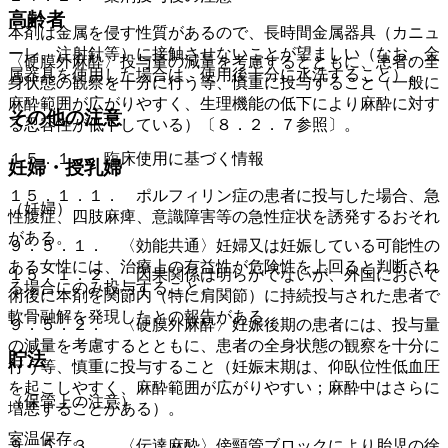
高齢者
本剤は金属を侵す性質があるので、長時間金属器具（カニュ
ーレ、注射針等）に接触させないことが望ましい（なお、金
〈硬膜外麻酔〉投与量の減量を考慮するとともに、患者の全
属器具を使用した場合は、使用後十分に水洗すること）。
身状態の観察を十分に行う等、慎重に投与すること（一般に
麻酔範囲が広がりやすく、生理機能の低下により麻酔に対す
その他の注意
る忍容性が低下している）〔８．２．７参照〕。
１５．１． 臨床使用に基づく情報
妊婦・授乳婦
１５．１．１． ポルフィリン症の患者に投与した場合、急
（妊婦）
性腹症、四肢麻痺、意識障害等の急性症状を誘発するおそれ
がある。
９．５．１． 〈効能共通〉妊婦又は妊娠している可能性の
ある女性には、治療上の有益性が危険性を上回ると判断され
１５．１．２． 因果関係は明らかでないが、外国において
る場合にのみ投与すること。
術後に本剤を関節内（特に肩関節）に持続投与された患者で
軟骨融解を発現したとの報告がある。
９．５．２． 〈硬膜外麻酔〉妊娠後期の患者には、投与量
の減量を考慮するとともに、患者の全身状態の観察を十分に
貯法
行う等、慎重に投与すること（妊娠末期は、仰臥位性低血圧
を起こしやすく、麻酔範囲が広がりやすい；麻酔中はさらに
（保管上の注意）
増悪することがある）。
室温保存。
９．５．３． 〈伝達麻酔〉傍頸管ブロックにより胎児の徐