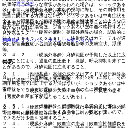
運営会社
眩暈等［このような症状があらわれた場合は、ショックある
８．４． 〈硬膜外麻酔〉本剤の投与に際し、その副作用を
いは中毒へ移行することがある］。
© 2021 HOKUTO Inc. All rights reserved.
完全に防止する方法はないが、ショックあるいは中毒症状を
２）． 消化器：（頻度不明）悪心・嘔吐等［このような症
できるだけ避けるために、次の点に留意すること。
※本製品は疾病の診断・治療・予防を目的としたプログラム
状があらわれた場合は、ショックあるいは中毒へ移行するこ
ではありません。
８．４．１． 〈硬膜外麻酔〉硬膜外麻酔の場合、試験的に
とがある］。
注入（ｔｅｓｔ ｄｏｓｅ）し、注射針又はカテーテルが適
利用規約
プライバシーポリシー
お問い合わせ
３）． 過敏症：（頻度不明）蕁麻疹等の皮膚症状、浮腫
切に留置されていることを確認すること。
等。
８．４．２． 〈硬膜外麻酔〉麻酔範囲が予期した以上に広
がることにより、過度の血圧低下、徐脈、呼吸抑制を来すこ
禁忌
とがあるので、麻酔範囲に注意すること。
２．１． 〈効能共通〉本剤の成分又はアミド型局所麻酔薬
８．５． 〈伝達麻酔・浸潤麻酔〉本剤の投与に際し、その
に対し過敏症の既往歴のある患者。
副作用を完全に防止する方法はないが、ショックあるいは中
毒症状をできるだけ避けるために、次の点に留意すること
２．２． 〈硬膜外麻酔〉大量出血やショック状態の患者
〔８．１、８．２参照〕。
［過度の血圧低下が起こることがある］。
８．５．１． 〈伝達麻酔・浸潤麻酔〉血管の多い部位（頭
２．３． 〈硬膜外麻酔〉注射部位又はその周辺に炎症のあ
部、顔面、扁桃等）に注射する場合には、吸収が速いので、
る患者［化膿性髄膜炎症状を起こすことがある］。
できるだけ少量を投与すること。
２．４． 〈硬膜外麻酔〉敗血症の患者［敗血症性髄膜炎を