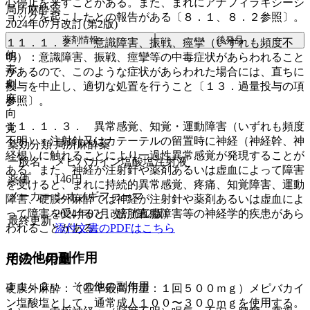
心停止を来すことがある。また、まれにアナフィラキシーシ
局所麻酔薬
ョックを起こしたとの報告がある〔８．１、８．２参照〕。
2024年07月改訂(第2版)
薬剤情報
後発品
１１．１．２． 意識障害、振戦、痙攣（いずれも頻度不
他
明）：意識障害、振戦、痙攣等の中毒症状があらわれること
毒
があるので、このような症状があらわれた場合には、直ちに
劇
投与を中止し、適切な処置を行うこと〔１３．過量投与の項
麻
参照〕。
向
１１．１．３． 異常感覚、知覚・運動障害（いずれも頻度
覚
不明）：注射針又はカテーテルの留置時に神経（神経幹、神
薬効分類
局所麻酔薬
経根）に触れることにより一過性異常感覚が発現することが
一般名
メピバカイン塩酸塩注射液
ある。また、神経が注射針や薬剤あるいは虚血によって障害
薬価
146
円
を受けると、まれに持続的異常感覚、疼痛、知覚障害、運動
メーカー
シオノギファーマ
障害、硬膜外麻酔では神経が注射針や薬剤あるいは虚血によ
2024年07月改訂(第2版)
って障害を受けると、膀胱直腸障害等の神経学的疾患があら
最終更新
添付文書のPDFはこちら
われることがある。
その他の副作用
用法・用量
１１．２． その他の副作用
硬膜外麻酔：（基準最高用量：１回５００ｍｇ）メピバカイ
ン塩酸塩として、通常成人１００〜３００ｍｇを使用する。