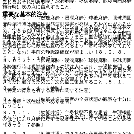
８．６． 〈伝達麻酔・浸潤麻酔〉球後麻酔、眼球周囲麻酔
生じるおそれがある］。
施行時は次の点に留意すること。
重要な基本的注意
８．６．１． 〈伝達麻酔・浸潤麻酔〉球後麻酔、眼球周囲
麻酔施行時は持続性眼筋運動障害が発現するおそれがあるの
８．１． 〈効能共通〉まれにショックあるいは中毒症状を
で、できるだけ薄い濃度で、必要最少量を用いることとし、
起こすことがあるので、本剤の投与に際しては、十分な問診
外眼筋内への注入は避けること（また、血管収縮剤は眼筋運
により患者の全身状態を把握するとともに、異常が認められ
動障害を悪化させることがあるので、必要な場合にのみ使用
た場合に直ちに救急処置のとれるよう、常時準備をしておく
すること）。
こと。なお、事前の静脈路確保が望ましい〔８．２、８．
５、１１．１．１参照〕。
８．６．２． 〈伝達麻酔・浸潤麻酔〉球後麻酔、眼球周囲
麻酔施行時は視神経鞘内への誤注入により、一過性失明、心
８．２． 〈効能共通〉本剤の投与に際し、その副作用を完
肺停止を起こすことがあるので、注射針はできるだけ短く、
全に防止する方法はないが、ショックあるいは中毒症状をで
先の鈍いものを使用することが望ましい。
きるだけ避けるために、次の点に留意すること〔８．１、
８．５、１１．１．１参照〕。
（特定の背景を有する患者に関する注意）
８．２．１． 〈効能共通〉患者の全身状態の観察を十分に
（合併症・既往歴等のある患者）
行うこと。
９．１．１． 〈効能共通〉全身状態不良な患者：生理機能
８．２．２． 〈効能共通〉できるだけ薄い濃度のものを用
の低下により麻酔に対する忍容性が低下していることがある
いること。
〔８．２．７参照〕。
８．２．３． 〈効能共通〉できるだけ必要最少量にとどめ