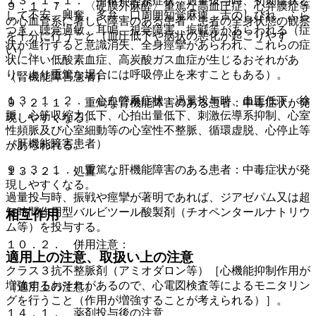
１３．１．１． 中枢神経系症状：過量投与時、初期症状と
９．１．７． 〈硬膜外麻酔〉重篤な高血圧症、心弁膜症等
して不安、興奮、多弁、口周囲知覚麻痺、舌のしびれ、ふら
の心血管系に著しい障害のある患者：患者の全身状態の観察
つき、聴覚過敏、耳鳴、視覚障害、振戦等があらわれる（症
を十分に行うこと（血圧低下や病状の悪化が起こりやす
状が進行すると意識消失、全身痙攣があらわれ、これらの症
い）。
状に伴い低酸素血症、高炭酸ガス血症が生じるおそれがあ
り、より重篤な場合には呼吸停止を来すこともある）。
（腎機能障害患者）
１３．１．２． 心血管系症状：過量投与時、血圧低下、徐
９．２．１． 重篤な腎機能障害のある患者：中毒症状が発
脈、心筋収縮力低下、心拍出量低下、刺激伝導系抑制、心室
現しやすくなる。
性頻脈及び心室細動等の心室性不整脈、循環虚脱、心停止等
（肝機能障害患者）
があらわれる。
９．３．１． 重篤な肝機能障害のある患者：中毒症状が発
１３．２． 処置
現しやすくなる。
過量投与時、振戦や痙攣が著明であれば、ジアゼパム又は超
短時間作用型バルビツール酸製剤（チオペンタールナトリウ
相互作用
ム等）を投与する。
１０．２． 併用注意：
適用上の注意、取扱い上の注意
クラス３抗不整脈剤（アミオダロン等）［心機能抑制作用が
増強するおそれがあるので、心電図検査等によるモニタリン
（適用上の注意）
グを行うこと（作用が増強することが考えられる）］。
１４．１． 薬剤投与後の注意