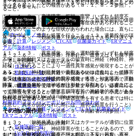
８．２．３． 〈効能共通〉できるだけ必要最少量にとどめ
ョックを起こしたとの報告がある〔８．１、８．２参照〕。
ではありません。
ること。
１１．１．２． 意識障害、振戦、痙攣（いずれも頻度不
８．２．４． 〈効能共通〉必要に応じて血管収縮剤の併用
明）：意識障害、振戦、痙攣等の中毒症状があらわれること
を考慮すること。
があるので、このような症状があらわれた場合には、直ちに
ホーム
ノート
投与を中止し、適切な処置を行うこと〔１３．過量投与の項
８．２．５． 〈効能共通〉注射の速度はできるだけ遅くす
表・計算
レジメン
CTCAE
抗菌薬ガイド
ERマニュ
参照〕。
ること。
アル
薬剤情報
ポスト
１１．１．３． 異常感覚、知覚・運動障害（いずれも頻度
８．２．６． 〈効能共通〉注射針が、血管又はくも膜下腔
不明）：注射針又はカテーテルの留置時に神経（神経幹、神
新規登録
に入っていないことを確かめること。
経根）に触れることにより一過性異常感覚が発現することが
ログイン
ある。また、神経が注射針や薬剤あるいは虚血によって障害
監修医師一覧
８．２．７． 〈効能共通〉前投薬や術中に投与した鎮静
を受けると、まれに持続的異常感覚、疼痛、知覚障害、運動
UpToDate特別割引
薬、鎮痛薬等による呼吸抑制が発現することがあるので、鎮
障害、硬膜外麻酔では神経が注射針や薬剤あるいは虚血によ
運営会社
静薬、鎮痛薬等を使用する際は少量より投与し、必要に応じ
って障害を受けると、膀胱直腸障害等の神経学的疾患があら
て追加投与することが望ましい（なお、高齢者、小児、全身
© 2021 HOKUTO Inc. All rights reserved.
われることがある。
状態不良な患者、肥満者、呼吸器疾患を有する患者では特に
利用規約
プライバシーポリシー
お問い合わせ
注意し、異常が認められた際には、適切な処置を行うこと）
ホーム
表・計算
レジメン
CTCAE
抗菌薬ガイド
その他の副作用
〔９．１．１、９．７小児等、９．８高齢者の項参照〕。
ERマニュアル
薬剤情報
ポスト
８．３． 〈効能共通〉注射針又はカテーテルが適切に位置
１１．２． その他の副作用
監修医師一覧
していない等により、神経障害が生じることがあるので、穿
UpToDate特別割引
１）． 中枢神経：（頻度不明）眠気、不安、興奮、霧視、
刺に際し異常を認めた場合には本剤の注入を行わないこと。