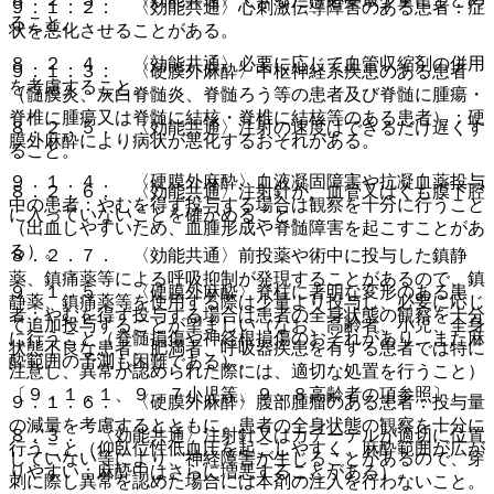
９．１．２． 〈効能共通〉心刺激伝導障害のある患者：症
ること。
状を悪化させることがある。
８．２．４． 〈効能共通〉必要に応じて血管収縮剤の併用
９．１．３． 〈硬膜外麻酔〉中枢神経系疾患のある患者
を考慮すること。
（髄膜炎、灰白脊髄炎、脊髄ろう等の患者及び脊髄に腫瘍・
脊椎に腫瘍又は脊髄に結核・脊椎に結核等のある患者）：硬
８．２．５． 〈効能共通〉注射の速度はできるだけ遅くす
膜外麻酔により病状が悪化するおそれがある。
ること。
９．１．４． 〈硬膜外麻酔〉血液凝固障害や抗凝血薬投与
８．２．６． 〈効能共通〉注射針が、血管又はくも膜下腔
中の患者：やむを得ず投与する場合は観察を十分に行うこと
に入っていないことを確かめること。
（出血しやすいため、血腫形成や脊髄障害を起こすことがあ
る）。
８．２．７． 〈効能共通〉前投薬や術中に投与した鎮静
薬、鎮痛薬等による呼吸抑制が発現することがあるので、鎮
９．１．５． 〈硬膜外麻酔〉脊柱に著明な変形のある患
静薬、鎮痛薬等を使用する際は少量より投与し、必要に応じ
者：やむを得ず投与する場合は患者の全身状態の観察を十分
て追加投与することが望ましい（なお、高齢者、小児、全身
に行うこと（脊髄損傷や神経根損傷のおそれがあり、また麻
状態不良な患者、肥満者、呼吸器疾患を有する患者では特に
酔範囲の予測も困難である）。
注意し、異常が認められた際には、適切な処置を行うこと）
〔９．１．１、９．７小児等、９．８高齢者の項参照〕。
９．１．６． 〈硬膜外麻酔〉腹部腫瘤のある患者：投与量
の減量を考慮するとともに、患者の全身状態の観察を十分に
８．３． 〈効能共通〉注射針又はカテーテルが適切に位置
行うこと（仰臥位性低血圧を起こしやすく、麻酔範囲が広が
していない等により、神経障害が生じることがあるので、穿
りやすい；麻酔中はさらに増悪することがある）。
刺に際し異常を認めた場合には本剤の注入を行わないこと。