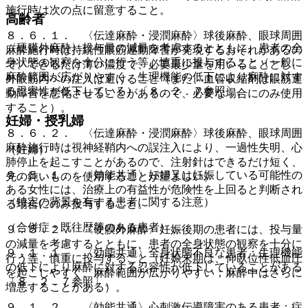
施行時は次の点に留意すること。
高齢者
８．６．１． 〈伝達麻酔・浸潤麻酔〉球後麻酔、眼球周囲
〈硬膜外麻酔〉投与量の減量を考慮するとともに、患者の全
麻酔施行時は持続性眼筋運動障害が発現するおそれがあるの
身状態の観察を十分に行う等、慎重に投与すること（一般に
で、できるだけ薄い濃度で、必要最少量を用いることとし、
麻酔範囲が広がりやすく、生理機能の低下により麻酔に対す
外眼筋内への注入は避けること（また、血管収縮剤は眼筋運
る忍容性が低下している）〔８．２．７参照〕。
動障害を悪化させることがあるので、必要な場合にのみ使用
すること）。
妊婦・授乳婦
８．６．２． 〈伝達麻酔・浸潤麻酔〉球後麻酔、眼球周囲
麻酔施行時は視神経鞘内への誤注入により、一過性失明、心
（妊婦）
肺停止を起こすことがあるので、注射針はできるだけ短く、
９．５．１． 〈効能共通〉妊婦又は妊娠している可能性の
先の鈍いものを使用することが望ましい。
ある女性には、治療上の有益性が危険性を上回ると判断され
（特定の背景を有する患者に関する注意）
る場合にのみ投与すること。
（合併症・既往歴等のある患者）
９．５．２． 〈硬膜外麻酔〉妊娠後期の患者には、投与量
の減量を考慮するとともに、患者の全身状態の観察を十分に
９．１．１． 〈効能共通〉全身状態不良な患者：生理機能
行う等、慎重に投与すること（妊娠末期は、仰臥位性低血圧
の低下により麻酔に対する忍容性が低下していることがある
を起こしやすく、麻酔範囲が広がりやすい；麻酔中はさらに
〔８．２．７参照〕。
増悪することがある）。
９．１．２． 〈効能共通〉心刺激伝導障害のある患者：症