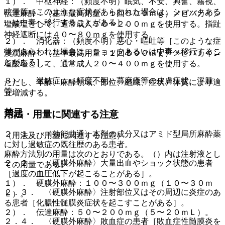
１）． 中枢神経：（頻度不明）眠気、不安、興奮、霧視、
眩暈等［このような症状があらわれた場合は、ショックある
伝達麻酔：（基準最高用量：１回５００ｍｇ）メピバカイン
いは中毒へ移行することがある］。
塩酸塩として、通常成人５０〜２００ｍｇを使用する。指趾
神経遮断には４０〜８０ｍｇを使用する。
２）． 消化器：（頻度不明）悪心・嘔吐等［このような症
状があらわれた場合は、ショックあるいは中毒へ移行するこ
浸潤麻酔：（基準最高用量：１回５００ｍｇ）メピバカイン
とがある］。
塩酸塩として、通常成人２０〜４００ｍｇを使用する。
３）． 過敏症：（頻度不明）蕁麻疹等の皮膚症状、浮腫
ただし、年齢、麻酔領域、部位、組織、症状、体質により適
等。
宜増減する。
禁忌
用法・用量に関連する注意
２．１． 〈効能共通〉本剤の成分又はアミド型局所麻酔薬
（用法及び用量に関連する注意）
に対し過敏症の既往歴のある患者。
麻酔方法別の用量は次のとおりである。（）内は注射液とし
２．２． 〈硬膜外麻酔〉大量出血やショック状態の患者
ての用量である。
［過度の血圧低下が起こることがある］。
１）． 硬膜外麻酔：１００〜３００ｍｇ（１０〜３０ｍ
２．３． 〈硬膜外麻酔〉注射部位又はその周辺に炎症のあ
Ｌ）。
る患者［化膿性髄膜炎症状を起こすことがある］。
２）． 伝達麻酔：５０〜２００ｍｇ（５〜２０ｍＬ）。
２．４． 〈硬膜外麻酔〉敗血症の患者［敗血症性髄膜炎を