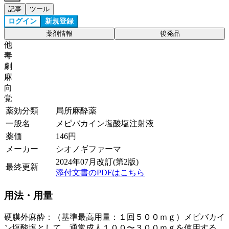
記事
ツール
ログイン
新規登録
薬剤情報
後発品
他
毒
劇
麻
向
覚
薬効分類
局所麻酔薬
一般名
メピバカイン塩酸塩注射液
薬価
146
円
メーカー
シオノギファーマ
2024年07月改訂(第2版)
最終更新
添付文書のPDFはこちら
用法・用量
硬膜外麻酔：（基準最高用量：１回５００ｍｇ）メピバカイ
ン塩酸塩として、通常成人１００〜３００ｍｇを使用する。