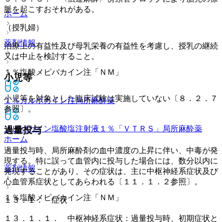
脈を起こすおそれがある。
ホーム
（授乳婦）
薬剤情報
治療上の有益性及び母乳栄養の有益性を考慮し、授乳の継続
又は中止を検討すること。
１％塩酸メピバカイン注「ＮＭ」
小児等
小児等を対象とした臨床試験は実施していない〔８．２．７
１％カルボカイン注
局所麻酔薬
参照〕。
メピバカイン塩酸塩注射液１％「ＶＴＲＳ」
局所麻酔薬
過量投与
ホーム
過量投与時、局所麻酔剤の血中濃度の上昇に伴い、中毒が発
現する。特に誤って血管内に投与した場合には、数分以内に
薬剤情報
発現することがあり、その症状は、主に中枢神経系症状及び
心血管系症状としてあらわれる〔１１．１．２参照〕。
１％塩酸メピバカイン注「ＮＭ」
１３．１． 症状
１３．１．１． 中枢神経系症状：過量投与時、初期症状と