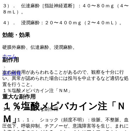
３）． 伝達麻酔［指趾神経遮断］：４０〜８０ｍｇ（４〜
８ｍＬ）。
４）． 浸潤麻酔：２０〜４００ｍｇ（２〜４０ｍＬ）。
効能・効果
硬膜外麻酔、伝達麻酔、浸潤麻酔。
ホーム
副作用
次の副作用があらわれることがあるので、観察を十分に行
薬剤情報
い、異常が認められた場合には投与を中止するなど適切な処
置を行うこと。
１％塩酸メピバカイン注「ＮＭ」
重大な副作用
１％塩酸メピバカイン注「Ｎ
１１．１． 重大な副作用
Ｍ」
１１．１．１． ショック（頻度不明）：徐脈、不整脈、血
圧低下、呼吸抑制、チアノーゼ、意識障害等を生じ、まれに