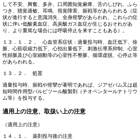
して不安、興奮、多弁、口周囲知覚麻痺、舌のしびれ、ふら
つき、聴覚過敏、耳鳴、視覚障害、振戦等があらわれる（症
状が進行すると意識消失、全身痙攣があらわれ、これらの症
状に伴い低酸素血症、高炭酸ガス血症が生じるおそれがあ
り、より重篤な場合には呼吸停止を来すこともある）。
１３．１．２． 心血管系症状：過量投与時、血圧低下、徐
脈、心筋収縮力低下、心拍出量低下、刺激伝導系抑制、心室
性頻脈及び心室細動等の心室性不整脈、循環虚脱、心停止等
があらわれる。
１３．２． 処置
過量投与時、振戦や痙攣が著明であれば、ジアゼパム又は超
短時間作用型バルビツール酸製剤（チオペンタールナトリウ
ム等）を投与する。
適用上の注意、取扱い上の注意
（適用上の注意）
１４．１． 薬剤投与後の注意