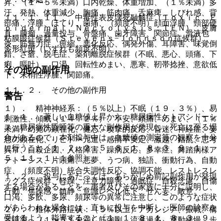
昇、（１〜５％未満）口内乾燥、体重増加、（１％未満）多
汗、発熱、体重減少、胸痛、筋肉痛、舌麻痺、しびれ感、背
１１．１．１１． 中毒性表皮壊死融解症（Ｔｏｘｉｃ Ｅ
部痛、浮腫、ほてり、歯痛、（頻度不明）顔面浮腫、頸部硬
ｐｉｄｅｒｍａｌ Ｎｅｃｒｏｌｙｓｉｓ：ＴＥＮ）、皮膚
直、腫瘤、過量投与、骨盤痛、歯牙障害、関節症、滑液包
粘膜眼症候群（Ｓｔｅｖｅｎｓ−Ｊｏｈｎｓｏｎ症候群）、
炎、筋無力症、痙縮、悪化反応、偶発外傷、耳障害、味覚倒
多形紅斑（いずれも頻度不明）。
錯、ざ瘡、脱毛症、薬剤離脱症候群（不眠、悪心、頭痛、下
痢、嘔吐）、口渇、回転性めまい、悪寒、靭帯捻挫、意欲低
その他の副作用
下、末梢性浮腫、関節痛。
１１．２． その他の副作用
警告
１）． 精神神経系：（５％以上）不眠（１９．３％）、易
１．１． 著しい血糖値上昇から、糖尿病性ケトアシドーシ
刺激性、傾眠（１４．２％）、不安、頭痛、めまい、（１％
ス、糖尿病性昏睡等の重大な副作用が発現し、死亡に至る場
未満）幻覚の顕在化、健忘、攻撃的反応、昏迷、神経症、妄
合があるので、本剤投与中は、血糖値の測定等の観察を十分
想の顕在化、リビドー亢進、感情不安定、激越、錯乱、思考
に行うこと〔１．２、２．５、８．１、８．３、９．１．
異常、自殺企図、人格障害、躁病反応、多幸症、舞踏病様ア
５、１１．１．１参照〕。
テトーシス、片頭痛、悪夢、うつ病、独語、衝動行為、自動
症、（頻度不明）統合失調性反応、協調不能、レストレスレ
１．２． 投与にあたっては、あらかじめ前記副作用が発現
ッグス症候群、軽躁、注意力障害、過眠症、自殺念慮、自傷
する場合があることを、患者及びその家族に十分に説明し、
行動、焦躁感、鎮静、意識レベル低下、せん妄、敵意。
口渇、多飲、多尿、頻尿等の異常に注意し、このような症状
があらわれた場合には、直ちに投与を中断し、医師の診察を
２）． 錐体外路症状：（５％以上）アカシジア、振戦、構
受けるよう、指導すること〔１．１、８．１、８．３、９．
音障害、（１〜５％未満）筋強剛、流涎過多、運動緩慢、歩