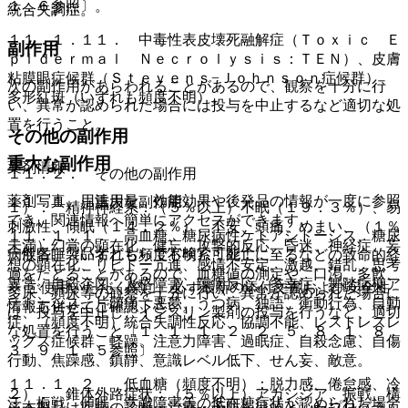
１．６参照〕。
統合失調症。
１１．１．１１． 中毒性表皮壊死融解症（Ｔｏｘｉｃ Ｅ
副作用
ｐｉｄｅｒｍａｌ Ｎｅｃｒｏｌｙｓｉｓ：ＴＥＮ）、皮膚
粘膜眼症候群（Ｓｔｅｖｅｎｓ−Ｊｏｈｎｓｏｎ症候群）、
次の副作用があらわれることがあるので、観察を十分に行
多形紅斑（いずれも頻度不明）。
い、異常が認められた場合には投与を中止するなど適切な処
置を行うこと。
その他の副作用
重大な副作用
薬剤情報
１１．２． その他の副作用
薬剤写真、用法用量、効能効果や後発品の情報が一度に参照
１１．１． 重大な副作用
１）． 精神神経系：（５％以上）不眠（１９．３％）、易
でき、関連情報へ簡単にアクセスができます。
刺激性、傾眠（１４．２％）、不安、頭痛、めまい、（１％
１１．１．１． 高血糖、糖尿病性ケトアシドーシス、糖尿
未満）幻覚の顕在化、健忘、攻撃的反応、昏迷、神経症、妄
一般名、製品名どちらでも検索可能！
病性昏睡（いずれも頻度不明）：死亡に至るなどの致命的経
想の顕在化、リビドー亢進、感情不安定、激越、錯乱、思考
過をたどることがあるので、血糖値の測定や、口渇、多飲、
異常、自殺企図、人格障害、躁病反応、多幸症、舞踏病様ア
※ ご使用いただく際に、必ず最新の添付文書および安全性
多尿、頻尿等の観察を十分に行い、異常が認められた場合に
テトーシス、片頭痛、悪夢、うつ病、独語、衝動行為、自動
情報も併せてご確認下さい。
は、投与を中止し、インスリン製剤の投与を行うなど、適切
症、（頻度不明）統合失調性反応、協調不能、レストレスレ
な処置を行うこと〔１．１、１．２、２．５、８．１、８．
ッグス症候群、軽躁、注意力障害、過眠症、自殺念慮、自傷
３、９．１．５参照〕。
行動、焦躁感、鎮静、意識レベル低下、せん妄、敵意。
１１．１．２． 低血糖（頻度不明）：脱力感、倦怠感、冷
２）． 錐体外路症状：（５％以上）アカシジア、振戦、構
汗、振戦、傾眠、意識障害等の低血糖症状が認められた場合
※本製品は疾病の診断・治療・予防を目的としたプログラム