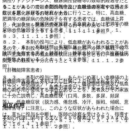
病性ケトアシドーシス、糖尿病性昏睡等の致命的経過をたど
ることがあるので、本剤投与中は、血糖値の測定や口渇、多
９．１．４． 自殺企図の既往及び自殺念慮を有する患者：
飲、多尿、頻尿等の観察を十分に行うこと。特に、高血糖、
症状を悪化させるおそれがある。
肥満等の糖尿病の危険因子を有する患者では、血糖値上昇
９．１．５． 糖尿病の家族歴、高血糖あるいは肥満等の糖
し、代謝状態を急激に悪化させるおそれがある〔１．１、
尿病の危険因子を有する患者〔１．１、１．２、８．１、
１．２、８．３、９．１．５、１１．１．１参照〕。
８．３、１１．１．１参照〕。
８．２． 本剤の投与により、低血糖があらわれることがあ
９．１．６． 不動状態、長期臥床、肥満、脱水状態等の危
るので、本剤投与中は、脱力感、倦怠感、冷汗、振戦、傾
険因子を有する患者：肺塞栓症、静脈血栓症等の血栓塞栓症
眠、意識障害等の低血糖症状に注意するとともに、血糖値の
が報告されている〔１１．１．１０参照〕。
測定等の観察を十分に行うこと〔８．３、１１．１．２参
照〕。
（肝機能障害患者）
８．３． 本剤の投与に際し、あらかじめ著しい血糖値の上
肝機能障害患者：本剤は主に肝臓により代謝されるため、ク
昇から、糖尿病性ケトアシドーシス、糖尿病性昏睡及び低血
リアランスが減少し、血漿中濃度が上昇することがある
糖の副作用が発現する場合があることを、患者及びその家族
〔７．１、１６．６．１参照〕。
に十分に説明し、高血糖症状（口渇、多飲、多尿、頻尿
等）、低血糖症状（脱力感、倦怠感、冷汗、振戦、傾眠、意
相互作用
識障害等）に注意し、このような症状があらわれた場合に
は、直ちに投与を中断し、医師の診察を受けるよう、指導す
本剤の代謝に関与する主なＰ４５０酵素はＣＹＰ３Ａ４であ
ること〔１．１、１．２、８．１、８．２、９．１．５、１
る〔１６．４．１参照〕。
１．１．１、１１．１．２参照〕。