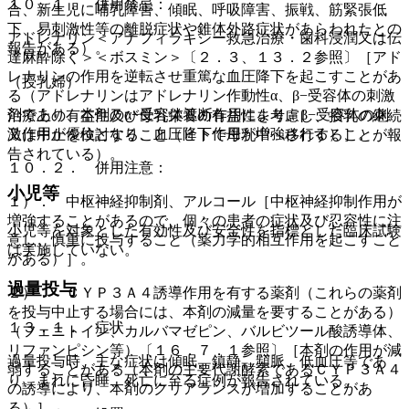
１０．１． 併用禁忌：
合、新生児に哺乳障害、傾眠、呼吸障害、振戦、筋緊張低
下、易刺激性等の離脱症状や錐体外路症状があらわれたとの
アドレナリン＜アナフィラキシー救急治療・歯科浸潤又は伝
報告がある）。
達麻酔除く＞＜ボスミン＞〔２．３、１３．２参照〕［アド
レナリンの作用を逆転させ重篤な血圧降下を起こすことがあ
（授乳婦）
る（アドレナリンはアドレナリン作動性α、β−受容体の刺激
剤であり、本剤のα−受容体遮断作用により、β−受容体の刺
治療上の有益性及び母乳栄養の有益性を考慮し、授乳の継続
激作用が優位となり、血圧降下作用が増強される）］。
又は中止を検討すること（ヒトで母乳中へ移行することが報
告されている）。
１０．２． 併用注意：
小児等
１）． 中枢神経抑制剤、アルコール［中枢神経抑制作用が
増強することがあるので、個々の患者の症状及び忍容性に注
小児等を対象とした有効性及び安全性を指標とした臨床試験
意し、慎重に投与すること（薬力学的相互作用を起こすこと
は実施していない。
がある）］。
過量投与
２）． ＣＹＰ３Ａ４誘導作用を有する薬剤（これらの薬剤
を投与中止する場合には、本剤の減量を要することがある）
１３．１． 症状
（フェニトイン、カルバマゼピン、バルビツール酸誘導体、
リファンピシン等）〔１６．７．１参照〕［本剤の作用が減
過量投与時、主な症状は傾眠、鎮静、頻脈、低血圧等であ
弱することがある（本剤の主要代謝酵素であるＣＹＰ３Ａ４
り、まれに昏睡、死亡に至る症例が報告されている。
の誘導により、本剤のクリアランスが増加することがあ
る）］。