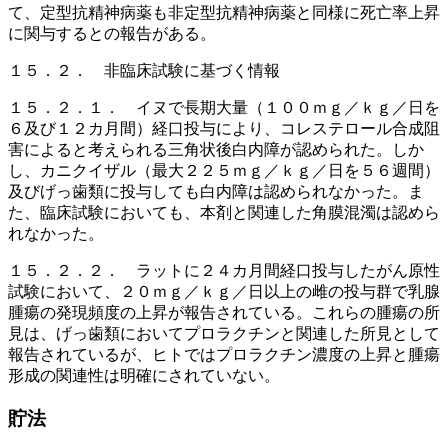
て、定型抗精神病薬も非定型抗精神病薬と同様に死亡率上昇
に関与するとの報告がある。
１５．２． 非臨床試験に基づく情報
１５．２．１． イヌで長期大量（１００ｍｇ／ｋｇ／日を
６及び１２カ月間）経口投与により、コレステロール合成阻
害によると考えられる三角状後白内障が認められた。しか
し、カニクイザル（最大２２５ｍｇ／ｋｇ／日を５６週間）
及びげっ歯類に投与しても白内障は認められなかった。ま
た、臨床試験においても、本剤と関連した角膜混濁は認めら
れなかった。
１５．２．２． ラットに２４カ月間経口投与したがん原性
試験において、２０ｍｇ／ｋｇ／日以上の雌の投与群で乳腺
腫瘍の発現頻度の上昇が報告されている。これらの腫瘍の所
見は、げっ歯類においてプロラクチンと関連した所見として
報告されているが、ヒトではプロラクチン濃度の上昇と腫瘍
形成の関連性は明確にされていない。
貯法