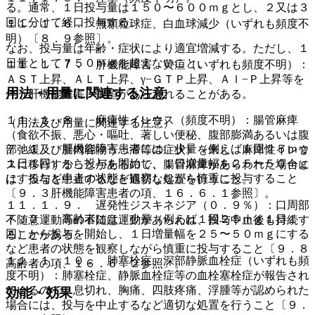
る。通常、１日投与量は１５０〜６００ｍｇとし、２又は３
回に分けて経口投与する。
１１．１．６． 無顆粒球症、白血球減少（いずれも頻度不
明）〔８．９参照〕。
なお、投与量は年齢・症状により適宜増減する。ただし、１
日量として７５０ｍｇを超えないこと。
１１．１．７． 肝機能障害、黄疸（いずれも頻度不明）：
ＡＳＴ上昇、ＡＬＴ上昇、γ−ＧＴＰ上昇、Ａｌ−Ｐ上昇等を
用法・用量に関連する注意
伴う肝機能障害、黄疸があらわれることがある。
１１．１．８． 麻痺性イレウス（頻度不明）：腸管麻痺
（用法及び用量に関連する注意）
（食欲不振、悪心・嘔吐、著しい便秘、腹部膨満あるいは腹
７．１． 肝機能障害患者には、少量（例えば１回２５ｍｇ
部弛緩及び腸内容物うっ滞等の症状）を来し、麻痺性イレウ
１日１回）から投与を開始し、１日増量幅を２５〜５０ｍｇ
スに移行することがあるので、腸管麻痺があらわれた場合に
にするなど患者の状態を観察しながら慎重に投与すること
は、投与を中止するなど適切な処置を行うこと。
〔９．３肝機能障害患者の項、１６．６．１参照〕。
１１．１．９． 遅発性ジスキネジア（０．９％）：口周部
７．２． 高齢者には、少量（例えば１回２５ｍｇ１日１
不随意運動等の不随意運動があらわれ、投与中止後も持続す
回）から投与を開始し、１日増量幅を２５〜５０ｍｇにする
ることがある。
など患者の状態を観察しながら慎重に投与すること〔９．８
１１．１．１０． 肺塞栓症、深部静脈血栓症（いずれも頻
高齢者の項、１６．６．２参照〕。
度不明）：肺塞栓症、静脈血栓症等の血栓塞栓症が報告され
ているので、息切れ、胸痛、四肢疼痛、浮腫等が認められた
効能・効果
場合には、投与を中止するなど適切な処置を行うこと〔９．