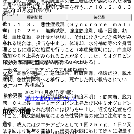
汗、振戦、傾眠、意識障害等の低血糖症状が認められた場合
非定型抗精神病薬 > MARTA
には、投与を中止し適切な処置を行うこと〔８．２、８．３
2025年01月改訂(第4版)
参照〕。
薬剤情報
後発品
後
１１．１．３． 悪性症候群（Ｓｙｎｄｒｏｍｅ ｍａｌｉ
毒
ｎ）（０．２％）：無動緘黙、強度筋強剛、嚥下困難、頻
劇
脈、血圧変動、発汗等が発現し、それにひきつづき発熱がみ
麻
られる場合は、投与を中止し、体冷却、水分補給等の全身管
向
理とともに適切な処置を行うこと（本症発症時には、白血球
覚
増加やＣＫ上昇がみられることが多く、また、ミオグロビン
尿を伴う腎機能低下がみられることがある）。
薬効分類
非定型抗精神病薬 > MARTA
一般名
クエチアピンフマル酸塩細粒
なお、高熱が持続し、意識障害、呼吸困難、循環虚脱、脱水
薬価
22.8
円
症状、急性腎障害へと移行し、死亡した例が報告されてい
メーカー
共和薬品
る。
2025年01月改訂(第4版)
最終更新
１１．１．４． 横紋筋融解症（頻度不明）：筋肉痛、脱力
添付文書のPDFはこちら
感、ＣＫ上昇、血中ミオグロビン上昇及び尿中ミオグロビン
上昇等が認められた場合には投与を中止し、適切な処置を行
用法・用量
うこと。横紋筋融解症による急性腎障害の発症に注意するこ
と。
通常、成人にはクエチアピンとして１回２５ｍｇ、１日２又
は３回より投与を開始し、患者の状態に応じて徐々に増量す
１１．１．５． 痙攣（頻度不明）。