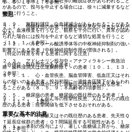
眠、悪心、頭痛、下痢、嘔吐等の離脱症状があらわれること
１．５、１１．１．１参照〕。
があるので、投与を中止する場合には、徐々に減量するなど
慎重に行うこと。
禁忌
８．９． 無顆粒球症、白血球減少があらわれることがある
２．１． 昏睡状態の患者［昏睡状態を悪化させるおそれが
ので、血液検査を行うなど、観察を十分に行い、異常が認め
ある］。
られた場合には投与を中止するなど適切な処置を行うこと
〔１１．１．６参照〕。
２．２． バルビツール酸誘導体等の中枢神経抑制剤の強い
影響下にある患者［中枢神経抑制作用が増強される］。
（特定の背景を有する患者に関する注意）
２．３． アドレナリン投与中＜アナフィラキシー救急治
（合併症・既往歴等のある患者）
療・歯科浸潤又は伝達麻酔除く＞の患者〔１０．１、１３．
２参照〕。
９．１．１． 心・血管疾患、脳血管障害、低血圧又はそれ
らの疑いのある患者：投与初期に一過性血圧降下があらわれ
２．４． 本剤の成分に対し過敏症の既往歴のある患者。
ることがある〔８．５、９．８高齢者の項参照〕。
２．５． 糖尿病の患者、糖尿病の既往歴のある患者〔１．
９．１．２． てんかん等の痙攣性疾患、又はこれらの既往
１、１１．１．１参照〕。
歴のある患者：痙攣閾値を低下させるおそれがある。
重要な基本的注意
９．１．３． 不整脈又はその既往歴のある患者、先天性Ｑ
Ｔ延長症候群の患者：ＱＴ間隔延長する可能性がある〔１
８．１． 本剤の投与により、著しい血糖値上昇から、糖尿
０．２参照〕。