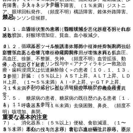
１．５、１１．１．１参照〕。
行障害、ジスキネジア、嚥下障害、（１％未満）ジストニ
ア、眼球回転発作、（頻度不明）構語障害、錐体外路障害、
禁忌
パーキンソン症候群。
３）． 血液：（１％未満）顆粒球減少、（頻度不明）白血
２．１． 昏睡状態の患者［昏睡状態を悪化させるおそれが
球数増加、好酸球増加症、貧血、血小板減少。
ある］。
４）． 循環器系：（５％以上）頻脈、（１〜５％未満）起
２．２． バルビツール酸誘導体等の中枢神経抑制剤の強い
立性低血圧、心悸亢進、心電図異常、（１％未満）低血圧、
影響下にある患者［中枢神経抑制作用が増強される］。
高血圧、徐脈、不整脈、失神、（頻度不明）血管拡張、動
２．３． アドレナリン投与中＜アナフィラキシー救急治
悸、心電図ＱＴ延長。
療・歯科浸潤又は伝達麻酔除く＞の患者〔１０．１、１３．
５）． 肝臓：（５％以上）ＡＳＴ上昇、ＡＬＴ上昇、ＬＤ
２参照〕。
Ｈ上昇、（１〜５％未満）Ａｌ−Ｐ上昇、γ−ＧＴＰ上昇、
２．４． 本剤の成分に対し過敏症の既往歴のある患者。
（１％未満）ビリルビン血症、（頻度不明）肝機能検査異
常。
２．５． 糖尿病の患者、糖尿病の既往歴のある患者〔１．
１、１１．１．１参照〕。
６）． 呼吸器系：（１％未満）去痰困難、鼻炎、（頻度不
明）咳増加、鼻閉。
重要な基本的注意
７）． 消化器系：（５％以上）便秘、食欲減退、（１〜
５％未満）悪心、（１％未満）食欲亢進、嘔吐、腹痛、下
８．１． 本剤の投与により、著しい血糖値上昇から、糖尿