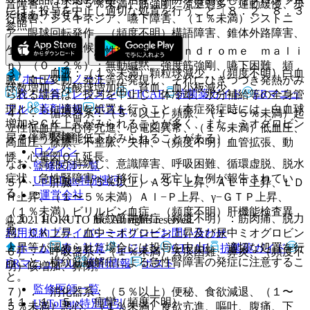
音障害、（１〜５％未満）筋強剛、流涎過多、運動緩慢、歩
には、投与を中止し適切な処置を行うこと〔８．２、８．３
ではありません。
行障害、ジスキネジア、嚥下障害、（１％未満）ジストニ
参照〕。
ア、眼球回転発作、（頻度不明）構語障害、錐体外路障害、
パーキンソン症候群。
１１．１．３． 悪性症候群（Ｓｙｎｄｒｏｍｅ ｍａｌｉ
ｎ）（０．２％）：無動緘黙、強度筋強剛、嚥下困難、頻
３）． 血液：（１％未満）顆粒球減少、（頻度不明）白血
ホーム
ノート
脈、血圧変動、発汗等が発現し、それにひきつづき発熱がみ
球数増加、好酸球増加症、貧血、血小板減少。
表・計算
レジメン
CTCAE
抗菌薬ガイド
ERマニュ
られる場合は、投与を中止し、体冷却、水分補給等の全身管
アル
薬剤情報
ポスト
理とともに適切な処置を行うこと（本症発症時には、白血球
４）． 循環器系：（５％以上）頻脈、（１〜５％未満）起
増加やＣＫ上昇がみられることが多く、また、ミオグロビン
立性低血圧、心悸亢進、心電図異常、（１％未満）低血圧、
新規登録
尿を伴う腎機能低下がみられることがある）。
高血圧、徐脈、不整脈、失神、（頻度不明）血管拡張、動
ログイン
悸、心電図ＱＴ延長。
なお、高熱が持続し、意識障害、呼吸困難、循環虚脱、脱水
監修医師一覧
症状、急性腎障害へと移行し、死亡した例が報告されてい
UpToDate特別割引
５）． 肝臓：（５％以上）ＡＳＴ上昇、ＡＬＴ上昇、ＬＤ
る。
運営会社
Ｈ上昇、（１〜５％未満）Ａｌ−Ｐ上昇、γ−ＧＴＰ上昇、
（１％未満）ビリルビン血症、（頻度不明）肝機能検査異
１１．１．４． 横紋筋融解症（頻度不明）：筋肉痛、脱力
© 2021 HOKUTO Inc. All rights reserved.
常。
利用規約
プライバシーポリシー
お問い合わせ
感、ＣＫ上昇、血中ミオグロビン上昇及び尿中ミオグロビン
上昇等が認められた場合には投与を中止し、適切な処置を行
ホーム
表・計算
レジメン
CTCAE
抗菌薬ガイド
６）． 呼吸器系：（１％未満）去痰困難、鼻炎、（頻度不
うこと。横紋筋融解症による急性腎障害の発症に注意するこ
ERマニュアル
薬剤情報
ポスト
明）咳増加、鼻閉。
と。
監修医師一覧
７）． 消化器系：（５％以上）便秘、食欲減退、（１〜
１１．１．５． 痙攣（頻度不明）。
UpToDate特別割引
５％未満）悪心、（１％未満）食欲亢進、嘔吐、腹痛、下