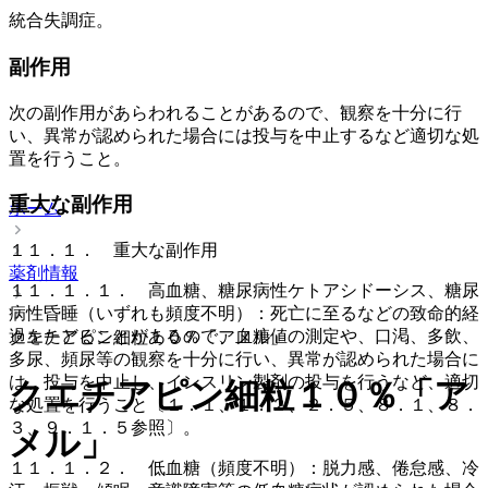
統合失調症。
副作用
次の副作用があらわれることがあるので、観察を十分に行
い、異常が認められた場合には投与を中止するなど適切な処
置を行うこと。
重大な副作用
ホーム
１１．１． 重大な副作用
薬剤情報
１１．１．１． 高血糖、糖尿病性ケトアシドーシス、糖尿
病性昏睡（いずれも頻度不明）：死亡に至るなどの致命的経
過をたどることがあるので、血糖値の測定や、口渇、多飲、
クエチアピン細粒１０％「アメル」
多尿、頻尿等の観察を十分に行い、異常が認められた場合に
は、投与を中止し、インスリン製剤の投与を行うなど、適切
クエチアピン細粒１０％「ア
な処置を行うこと〔１．１、１．２、２．５、８．１、８．
３、９．１．５参照〕。
メル」
１１．１．２． 低血糖（頻度不明）：脱力感、倦怠感、冷