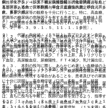
痢、消化不良、（頻度不明）鼓腸放屁、消化管障害、吐血、
病性ケトアシドーシス、糖尿病性昏睡等の致命的経過をたど
直腸障害、過食、腹部膨満、胃食道逆流性疾患、膵炎、胃
ることがあるので、本剤投与中は、血糖値の測定や口渇、多
炎、胃不快感。
飲、多尿、頻尿等の観察を十分に行うこと。特に、高血糖、
肥満等の糖尿病の危険因子を有する患者では、血糖値上昇
８）． 眼：（１％未満）瞳孔反射障害、（頻度不明）弱
し、代謝状態を急激に悪化させるおそれがある〔１．１、
視、結膜炎。
１．２、８．３、９．１．５、１１．１．１参照〕。
９）． 代謝・内分泌：（５％以上）高プロラクチン血症、
８．２． 本剤の投与により、低血糖があらわれることがあ
Ｔ４減少、（１〜５％未満）高コレステロール血症、（１％
るので、本剤投与中は、脱力感、倦怠感、冷汗、振戦、傾
未満）月経異常、甲状腺疾患、高脂血症、高カリウム血症、
眠、意識障害等の低血糖症状に注意するとともに、血糖値の
肥満症、（頻度不明）Ｔ３減少、痛風、低ナトリウム血症、
測定等の観察を十分に行うこと〔８．３、１１．１．２参
水中毒、多飲症、ＴＳＨ減少、ＴＳＨ上昇、高トリグリセリ
照〕。
ド血症、高尿酸血症、尿糖陽性、ＦＴ４減少、乳汁漏出症。
８．３． 本剤の投与に際し、あらかじめ著しい血糖値の上
１０）． 過敏症：（１％未満）発疹、（頻度不明）血管浮
昇から、糖尿病性ケトアシドーシス、糖尿病性昏睡及び低血
腫、そう痒、湿疹。
糖の副作用が発現する場合があることを、患者及びその家族
に十分に説明し、高血糖症状（口渇、多飲、多尿、頻尿
１１）． 泌尿器系：（１％未満）排尿障害、排尿困難、尿
等）、低血糖症状（脱力感、倦怠感、冷汗、振戦、傾眠、意
失禁、尿閉、ＢＵＮ上昇、（頻度不明）持続勃起、射精異
識障害等）に注意し、このような症状があらわれた場合に
常、インポテンス、頻尿、膀胱炎、尿蛋白陽性。
は、直ちに投与を中断し、医師の診察を受けるよう、指導す
ること〔１．１、１．２、８．１、８．２、９．１．５、１
１２）． その他：（５％以上）倦怠感、無力症、ＣＫ上
１．１．１、１１．１．２参照〕。
昇、（１〜５％未満）口内乾燥、体重増加、（１％未満）多