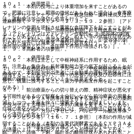
１０．１． 併用禁忌：
８．４． 本剤の投与により体重増加を来すことがあるの
で、肥満に注意し、肥満の徴候があらわれた場合は、食事療
アドレナリン＜アナフィラキシー救急治療・歯科浸潤又は伝
法、運動療法等の適切な処置を行うこと。
達麻酔除く＞＜ボスミン＞〔２．３、１３．２参照〕［アド
レナリンの作用を逆転させ重篤な血圧降下を起こすことがあ
８．５． 本剤は、特に治療開始初期に起立性低血圧を起こ
る（アドレナリンはアドレナリン作動性α、β−受容体の刺激
すことがあるので、立ちくらみ、めまい等の低血圧症状があ
剤であり、本剤のα−受容体遮断作用により、β−受容体の刺
らわれた場合には減量等、適切な処置を行うこと〔９．１．
激作用が優位となり、血圧降下作用が増強される）］。
１、９．８高齢者の項参照〕。
１０．２． 併用注意：
８．６． 本剤は主として中枢神経系に作用するため、眠
気、注意力・集中力・反射運動能力等の低下が起こることが
１）． 中枢神経抑制剤、アルコール［中枢神経抑制作用が
あるので、本剤投与中の患者には自動車の運転等危険を伴う
増強することがあるので、個々の患者の症状及び忍容性に注
機械の操作に従事させないように注意すること。
意し、慎重に投与すること（薬力学的相互作用を起こすこと
がある）］。
８．７． 前治療薬からの切り替えの際、精神症状が悪化す
る可能性があるので観察を十分行いながら前治療薬の用量を
２）． ＣＹＰ３Ａ４誘導作用を有する薬剤（これらの薬剤
減らしつつ、本薬を徐々に増量することが望ましい。また、
を投与中止する場合には、本剤の減量を要することがある）
症状の悪化が認められた場合には、他の治療法に切り替える
（フェニトイン、カルバマゼピン、バルビツール酸誘導体、
など適切な処置を行うこと。
リファンピシン等）〔１６．７．１参照〕［本剤の作用が減
弱することがある（本剤の主要代謝酵素であるＣＹＰ３Ａ４
８．８． 投与量の急激な減少ないし投与の中止により、不
の誘導により、本剤のクリアランスが増加することがあ
眠、悪心、頭痛、下痢、嘔吐等の離脱症状があらわれること