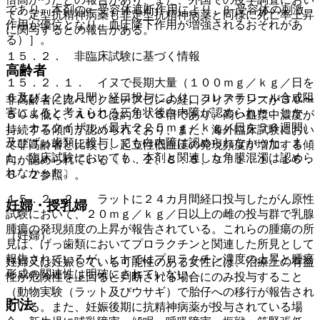
であり、本剤のα−受容体遮断作用により、β−受容体の刺激
て、定型抗精神病薬も非定型抗精神病薬と同様に死亡率上昇
作用が優位となり、血圧降下作用が増強されるおそれがあ
に関与するとの報告がある。
る）］。
１５．２． 非臨床試験に基づく情報
高齢者
１５．２．１． イヌで長期大量（１００ｍｇ／ｋｇ／日を
６及び１２カ月間）経口投与により、コレステロール合成阻
非高齢者に比べてクエチアピンの経口クリアランスが３０〜
害によると考えられる三角状後白内障が認められた。しか
５０％低く、ＡＵＣは約１．５倍であり、高い血漿中濃度が
し、カニクイザル（最大２２５ｍｇ／ｋｇ／日を５６週間）
持続する傾向が認められており、また、海外臨床試験におい
及びげっ歯類に投与しても白内障は認められなかった。ま
て非高齢者と比較し、起立性低血圧の発現頻度が増加する傾
た、臨床試験においても、本剤と関連した角膜混濁は認めら
向が認められている〔７．２、８．５、９．１．１、１６．
れなかった。
６．２参照〕。
１５．２．２． ラットに２４カ月間経口投与したがん原性
妊婦・授乳婦
試験において、２０ｍｇ／ｋｇ／日以上の雌の投与群で乳腺
腫瘍の発現頻度の上昇が報告されている。これらの腫瘍の所
（妊婦）
見は、げっ歯類においてプロラクチンと関連した所見として
報告されているが、ヒトではプロラクチン濃度の上昇と腫瘍
妊婦又は妊娠している可能性のある女性には、治療上の有益
形成の関連性は明確にされていない。
性が危険性を上回ると判断される場合にのみ投与すること
（動物実験（ラット及びウサギ）で胎仔への移行が報告され
貯法
ている。また、妊娠後期に抗精神病薬が投与されている場