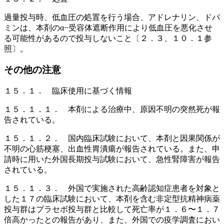
過量投与時、低血圧の処置を行う場合、アドレナリン、ドパ
ミンは、本剤のα−受容体遮断作用により低血圧を悪化させ
る可能性があるので投与しないこと〔２．３、１０．１参
照〕。
その他の注意
１５．１． 臨床使用に基づく情報
１５．１．１． 本剤による治療中、原因不明の突然死が報
告されている。
１５．１．２． 国内臨床試験において、本剤と因果関係が
不明の心筋梗塞、出血性胃潰瘍が報告されている。また、申
請時に用いた外国長期投与試験において、急性腎障害が報告
されている。
１５．１．３． 外国で実施された高齢認知症患者を対象と
した１７の臨床試験において、本剤を含む非定型抗精神病薬
投与群はプラセボ投与群と比較して死亡率が１．６〜１．７
倍高かったとの報告があり、また、外国での疫学調査におい