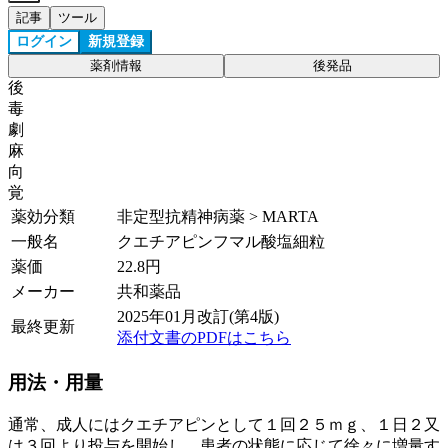
記事
ツール
ログイン
新規登録
薬剤情報
後発品
後
毒
劇
麻
向
覚
薬効分類
非定型抗精神病薬 > MARTA
一般名
クエチアピンフマル酸塩細粒
薬価
22.8
円
メーカー
共和薬品
2025年01月改訂(第4版)
最終更新
添付文書のPDFはこちら
用法・用量
通常、成人にはクエチアピンとして１回２５ｍｇ、１日２又
は３回より投与を開始し、患者の状態に応じて徐々に増量す