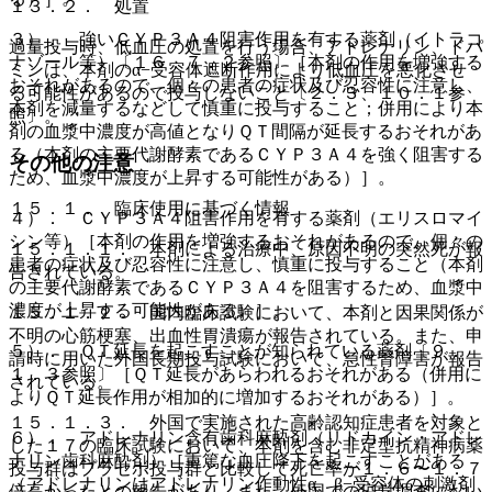
１３．２． 処置
３）． 強いＣＹＰ３Ａ４阻害作用を有する薬剤（イトラコ
過量投与時、低血圧の処置を行う場合、アドレナリン、ドパ
ナゾール等）〔１６．７．２参照〕［本剤の作用を増強する
ミンは、本剤のα−受容体遮断作用により低血圧を悪化させ
おそれがあるので、個々の患者の症状及び忍容性に注意し、
る可能性があるので投与しないこと〔２．３、１０．１参
本剤を減量するなどして慎重に投与すること；併用により本
照〕。
剤の血漿中濃度が高値となりＱＴ間隔が延長するおそれがあ
る（本剤の主要代謝酵素であるＣＹＰ３Ａ４を強く阻害する
その他の注意
ため、血漿中濃度が上昇する可能性がある）］。
１５．１． 臨床使用に基づく情報
４）． ＣＹＰ３Ａ４阻害作用を有する薬剤（エリスロマイ
シン等）［本剤の作用を増強するおそれがあるので、個々の
１５．１．１． 本剤による治療中、原因不明の突然死が報
患者の症状及び忍容性に注意し、慎重に投与すること（本剤
告されている。
の主要代謝酵素であるＣＹＰ３Ａ４を阻害するため、血漿中
濃度が上昇する可能性がある）］。
１５．１．２． 国内臨床試験において、本剤と因果関係が
不明の心筋梗塞、出血性胃潰瘍が報告されている。また、申
５）． ＱＴ延長を起こすことが知られている薬剤〔９．
請時に用いた外国長期投与試験において、急性腎障害が報告
１．３参照〕［ＱＴ延長があらわれるおそれがある（併用に
されている。
よりＱＴ延長作用が相加的に増加するおそれがある）］。
１５．１．３． 外国で実施された高齢認知症患者を対象と
６）． アドレナリン含有歯科麻酔剤（リドカイン・アドレ
した１７の臨床試験において、本剤を含む非定型抗精神病薬
ナリン歯科麻酔剤）［重篤な血圧降下を起こすことがある
投与群はプラセボ投与群と比較して死亡率が１．６〜１．７
（アドレナリンはアドレナリン作動性α、β−受容体の刺激剤
倍高かったとの報告があり、また、外国での疫学調査におい