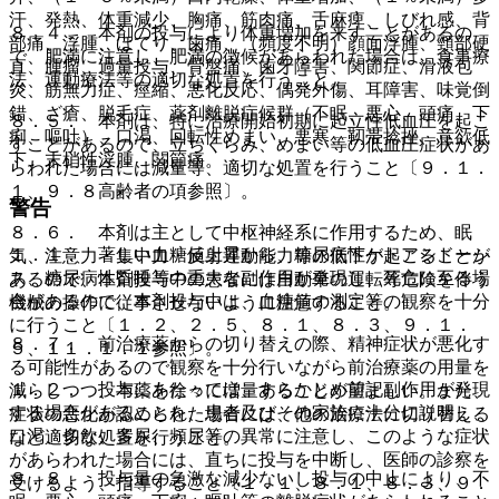
汗、発熱、体重減少、胸痛、筋肉痛、舌麻痺、しびれ感、背
８．４． 本剤の投与により体重増加を来すことがあるの
部痛、浮腫、ほてり、歯痛、（頻度不明）顔面浮腫、頸部硬
で、肥満に注意し、肥満の徴候があらわれた場合は、食事療
直、腫瘤、過量投与、骨盤痛、歯牙障害、関節症、滑液包
法、運動療法等の適切な処置を行うこと。
炎、筋無力症、痙縮、悪化反応、偶発外傷、耳障害、味覚倒
錯、ざ瘡、脱毛症、薬剤離脱症候群（不眠、悪心、頭痛、下
８．５． 本剤は、特に治療開始初期に起立性低血圧を起こ
痢、嘔吐）、口渇、回転性めまい、悪寒、靭帯捻挫、意欲低
すことがあるので、立ちくらみ、めまい等の低血圧症状があ
下、末梢性浮腫、関節痛。
らわれた場合には減量等、適切な処置を行うこと〔９．１．
１、９．８高齢者の項参照〕。
警告
８．６． 本剤は主として中枢神経系に作用するため、眠
１．１． 著しい血糖値上昇から、糖尿病性ケトアシドーシ
気、注意力・集中力・反射運動能力等の低下が起こることが
ス、糖尿病性昏睡等の重大な副作用が発現し、死亡に至る場
あるので、本剤投与中の患者には自動車の運転等危険を伴う
合があるので、本剤投与中は、血糖値の測定等の観察を十分
機械の操作に従事させないように注意すること。
に行うこと〔１．２、２．５、８．１、８．３、９．１．
８．７． 前治療薬からの切り替えの際、精神症状が悪化す
５、１１．１．１参照〕。
る可能性があるので観察を十分行いながら前治療薬の用量を
１．２． 投与にあたっては、あらかじめ前記副作用が発現
減らしつつ、本薬を徐々に増量することが望ましい。また、
する場合があることを、患者及びその家族に十分に説明し、
症状の悪化が認められた場合には、他の治療法に切り替える
口渇、多飲、多尿、頻尿等の異常に注意し、このような症状
など適切な処置を行うこと。
があらわれた場合には、直ちに投与を中断し、医師の診察を
８．８． 投与量の急激な減少ないし投与の中止により、不
受けるよう、指導すること〔１．１、８．１、８．３、９．