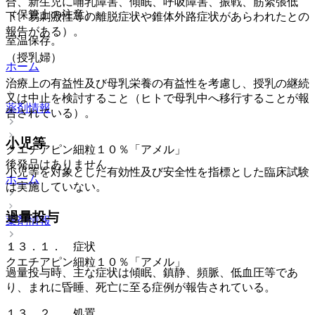
合、新生児に哺乳障害、傾眠、呼吸障害、振戦、筋緊張低
（保管上の注意）
下、易刺激性等の離脱症状や錐体外路症状があらわれたとの
報告がある）。
室温保存。
（授乳婦）
ホーム
治療上の有益性及び母乳栄養の有益性を考慮し、授乳の継続
又は中止を検討すること（ヒトで母乳中へ移行することが報
薬剤情報
告されている）。
小児等
クエチアピン細粒１０％「アメル」
後発品はありません
小児等を対象とした有効性及び安全性を指標とした臨床試験
ホーム
は実施していない。
過量投与
薬剤情報
１３．１． 症状
クエチアピン細粒１０％「アメル」
過量投与時、主な症状は傾眠、鎮静、頻脈、低血圧等であ
り、まれに昏睡、死亡に至る症例が報告されている。
１３．２． 処置