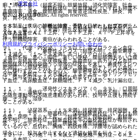
運営会社
痢、消化不良、（頻度不明）鼓腸放屁、消化管障害、吐血、
１１．１．６． 無顆粒球症、白血球減少（いずれも頻度不
直腸障害、過食、腹部膨満、胃食道逆流性疾患、膵炎、胃
明）〔８．９参照〕。
© 2021 HOKUTO Inc. All rights reserved.
炎、胃不快感。
※本製品は疾病の診断・治療・予防を目的としたプログラム
１１．１．７． 肝機能障害、黄疸（いずれも頻度不明）：
８）． 眼：（１％未満）瞳孔反射障害、（頻度不明）弱
ではありません。
ＡＳＴ上昇、ＡＬＴ上昇、γ−ＧＴＰ上昇、Ａｌ−Ｐ上昇等を
視、結膜炎。
伴う肝機能障害、黄疸があらわれることがある。
利用規約
プライバシーポリシー
お問い合わせ
９）． 代謝・内分泌：（５％以上）高プロラクチン血症、
１１．１．８． 麻痺性イレウス（頻度不明）：腸管麻痺
Ｔ４減少、（１〜５％未満）高コレステロール血症、（１％
（食欲不振、悪心・嘔吐、著しい便秘、腹部膨満あるいは腹
未満）月経異常、甲状腺疾患、高脂血症、高カリウム血症、
部弛緩及び腸内容物うっ滞等の症状）を来し、麻痺性イレウ
肥満症、（頻度不明）Ｔ３減少、痛風、低ナトリウム血症、
スに移行することがあるので、腸管麻痺があらわれた場合に
水中毒、多飲症、ＴＳＨ減少、ＴＳＨ上昇、高トリグリセリ
は、投与を中止するなど適切な処置を行うこと。
ド血症、高尿酸血症、尿糖陽性、ＦＴ４減少、乳汁漏出症。
１１．１．９． 遅発性ジスキネジア（０．９％）：口周部
１０）． 過敏症：（１％未満）発疹、（頻度不明）血管浮
不随意運動等の不随意運動があらわれ、投与中止後も持続す
腫、そう痒、湿疹。
ることがある。
１１）． 泌尿器系：（１％未満）排尿障害、排尿困難、尿
１１．１．１０． 肺塞栓症、深部静脈血栓症（いずれも頻
失禁、尿閉、ＢＵＮ上昇、（頻度不明）持続勃起、射精異
度不明）：肺塞栓症、静脈血栓症等の血栓塞栓症が報告され
常、インポテンス、頻尿、膀胱炎、尿蛋白陽性。
ているので、息切れ、胸痛、四肢疼痛、浮腫等が認められた
場合には、投与を中止するなど適切な処置を行うこと〔９．
１２）． その他：（５％以上）倦怠感、無力症、ＣＫ上
１．６参照〕。