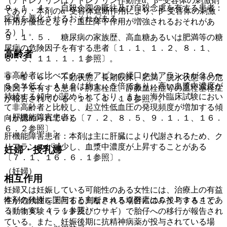
（アドレナリンはアドレナリン作動性α、β−受容体の刺激剤
９．１．４． 自殺企図の既往及び自殺念慮を有する患者：
であり、本剤のα−受容体遮断作用により、β−受容体の刺激
症状を悪化させるおそれがある。
作用が優位となり、血圧降下作用が増強されるおそれがあ
る）］。
９．１．５． 糖尿病の家族歴、高血糖あるいは肥満等の糖
尿病の危険因子を有する患者〔１．１、１．２、８．１、
高齢者
８．３、１１．１．１参照〕。
非高齢者に比べてクエチアピンの経口クリアランスが３０〜
９．１．６． 不動状態、長期臥床、肥満、脱水状態等の危
５０％低く、ＡＵＣは約１．５倍であり、高い血漿中濃度が
険因子を有する患者：肺塞栓症、静脈血栓症等の血栓塞栓症
持続する傾向が認められており、また、海外臨床試験におい
が報告されている〔１１．１．１０参照〕。
て非高齢者と比較し、起立性低血圧の発現頻度が増加する傾
（肝機能障害患者）
向が認められている〔７．２、８．５、９．１．１、１６．
６．２参照〕。
肝機能障害患者：本剤は主に肝臓により代謝されるため、ク
リアランスが減少し、血漿中濃度が上昇することがある
妊婦・授乳婦
〔７．１、１６．６．１参照〕。
（妊婦）
相互作用
妊婦又は妊娠している可能性のある女性には、治療上の有益
本剤の代謝に関与する主なＰ４５０酵素はＣＹＰ３Ａ４であ
性が危険性を上回ると判断される場合にのみ投与すること
る〔１６．４．１参照〕。
（動物実験（ラット及びウサギ）で胎仔への移行が報告され
ている。また、妊娠後期に抗精神病薬が投与されている場