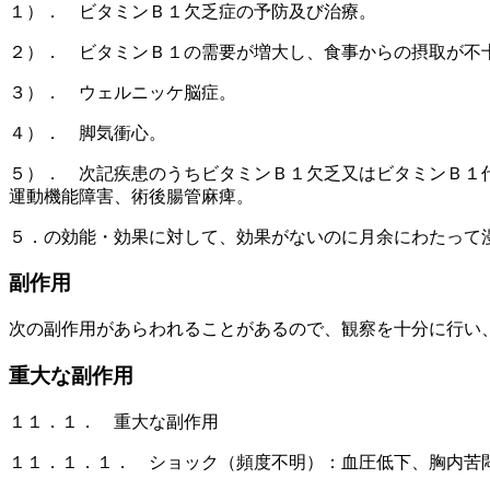
１）． ビタミンＢ１欠乏症の予防及び治療。
２）． ビタミンＢ１の需要が増大し、食事からの摂取が不
３）． ウェルニッケ脳症。
４）． 脚気衝心。
５）． 次記疾患のうちビタミンＢ１欠乏又はビタミンＢ１
運動機能障害、術後腸管麻痺。
５．の効能・効果に対して、効果がないのに月余にわたって
副作用
次の副作用があらわれることがあるので、観察を十分に行い
重大な副作用
１１．１． 重大な副作用
１１．１．１． ショック（頻度不明）：血圧低下、胸内苦