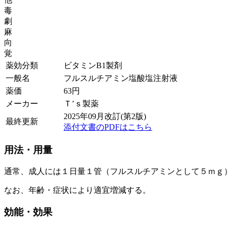
毒
劇
麻
向
覚
薬効分類
ビタミンB1製剤
一般名
フルスルチアミン塩酸塩注射液
薬価
63
円
メーカー
Ｔ’ｓ製薬
2025年09月改訂(第2版)
最終更新
添付文書のPDFはこちら
用法・用量
通常、成人には１日量１管（フルスルチアミンとして５ｍｇ
なお、年齢・症状により適宜増減する。
効能・効果