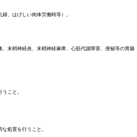
乳婦、はげしい肉体労働時等）。
痛、末梢神経炎、末梢神経麻痺、心筋代謝障害、便秘等の胃腸
行うこと。
切な処置を行うこと。