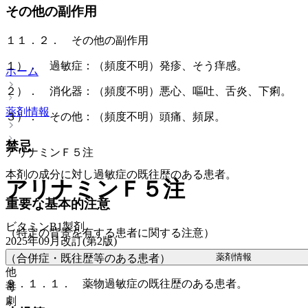
その他の副作用
１１．２． その他の副作用
１）． 過敏症：（頻度不明）発疹、そう痒感。
ホーム
２）． 消化器：（頻度不明）悪心、嘔吐、舌炎、下痢。
薬剤情報
３）． その他：（頻度不明）頭痛、頻尿。
禁忌
アリナミンＦ５注
本剤の成分に対し過敏症の既往歴のある患者。
アリナミンＦ５注
重要な基本的注意
ビタミンB1製剤
（特定の背景を有する患者に関する注意）
2025年09月改訂(第2版)
薬剤情報
（合併症・既往歴等のある患者）
他
９．１．１． 薬物過敏症の既往歴のある患者。
毒
劇