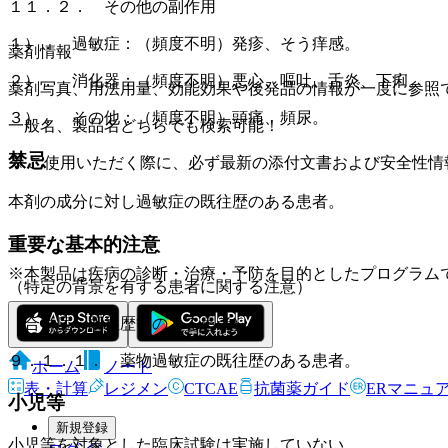
１１．２． その他の副作用
１）． 過敏症：（頻度不明）発疹、そう痒感。
薬剤情報
２）． 消化器：（頻度不明）悪心、嘔吐、舌炎、下痢。
薬剤写真、用法用量、効能効果や後発品の情報が一度に参照
３）． その他：（頻度不明）頭痛、頻尿。
一般名、製品名どちらでも検索可能！
禁忌
※ ご使用いただく際に、必ず最新の添付文書および安全性情
本剤の成分に対し過敏症の既往歴のある患者。
重要な基本的注意
※本製品は疾病の診断・治療・予防を目的としたプログラム
（特定の背景を有する患者に関する注意）
（合併症・既往歴等のある患者）
９．１．１． 薬物過敏症の既往歴のある患者。
ホーム
ノート
表・計算
レジメン
CTCAE
抗菌薬ガイド
ERマニュ
小児等
新規登録
小児等を対象とした臨床試験は実施していない。