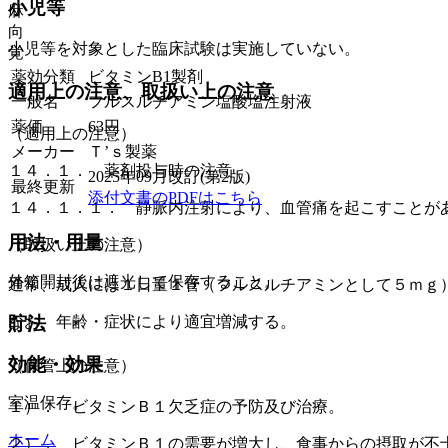
小児等
麻
向
小児等を対象とした臨床試験は実施していない。
覚
薬効分類
ビタミンB1製剤
適用上の注意、取扱い上の注意
一般名
フルスルチアミン塩酸塩注射液
薬価
63
円
（適用上の注意）
メーカー
Ｔ’ｓ製薬
１４．１． 薬剤投与時の注意
2025年09月改訂(第2版)
最終更新
添付文書のPDFはこちら
１４．１．１． 静脈内注射により、血管痛を起こすことが
用法・用量
（取扱い上の注意）
外箱開封後は遮光して保存すること。
通常、成人には１日量１管（フルスルチアミンとして５ｍｇ
なお、年齢・症状により適宜増減する。
貯法
効能・効果
（保管上の注意）
室温保存。
１）． ビタミンＢ１欠乏症の予防及び治療。
ホーム
２）． ビタミンＢ１の需要が増大し、食事からの摂取が不