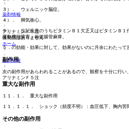
３）． ウェルニッケ脳症。
薬剤情報
４）． 脚気衝心。
５）． 次記疾患のうちビタミンＢ１欠乏又はビタミンＢ１
アリナミンＦ５注
運動機能障害、術後腸管麻痺。
後発品はありません
ホーム
５．の効能・効果に対して、効果がないのに月余にわたって
副作用
薬剤情報
次の副作用があらわれることがあるので、観察を十分に行い
アリナミンＦ５注
重大な副作用
１１．１． 重大な副作用
１１．１．１． ショック（頻度不明）：血圧低下、胸内苦
その他の副作用