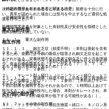
（特定の背景を有する患者に関する注意）
次の副作用があらわれることがあるので、観察を十分に行
い、異常が認められた場合には投与を中止するなど適切な処
（肝機能障害患者）
置を行うこと。
肝機能障害患者を対象とした有効性及び安全性を指標とした
重大な副作用
臨床試験は実施していない。
１１．１． 重大な副作用
相互作用
１１．１．１． 銅欠乏症（頻度不明）：本剤は亜鉛を含有
１０．２． 併用注意：
するため、亜鉛により銅の吸収が阻害され銅欠乏症を起こす
おそれがある。栄養状態不良の患者で銅欠乏に伴う汎血球減
１）． ポラプレジンク［本剤の効果を増強させるおそれが
少、貧血や神経障害を起こすことがある〔７．３、７．４、
ある（亜鉛含有製剤であるため）］。
８．３、９．５．２参照〕。
２）． キレート剤＜経口＞（ペニシラミン＜経口＞、トリ
１１．１．２． 胃潰瘍（頻度不明）：出血を伴う胃潰瘍が
エンチン塩酸塩＜経口＞）〔７．１参照〕［本剤及びキレー
あらわれることがある。
ト剤の効果を減弱するおそれがあるので、１時間以上あけて
投与すること（同時投与した場合、本剤がキレートされ、本
その他の副作用
剤及びキレート剤の吸収率が低下する可能性がある）］。
１１．２． その他の副作用
３）． テトラサイクリン系抗生物質＜経口＞、キノロン系