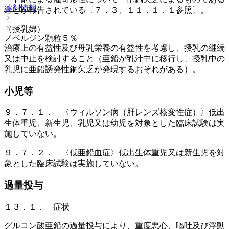
薬剤情報
ことが報告されている〔７．３、１１．１．１参照〕。
（授乳婦）
ノベルジン顆粒５％
治療上の有益性及び母乳栄養の有益性を考慮し、授乳の継続
又は中止を検討すること（亜鉛が乳汁中に移行し、授乳中の
乳児に亜鉛誘発性銅欠乏が発現するおそれがある）。
小児等
９．７．１． 〈ウィルソン病（肝レンズ核変性症）〉低出
生体重児、新生児、乳児又は幼児を対象とした臨床試験は実
施していない。
９．７．２． 〈低亜鉛血症〉低出生体重児又は新生児を対
象とした臨床試験は実施していない。
過量投与
１３．１． 症状
グルコン酸亜鉛の過量投与により、重度悪心、嘔吐及び浮動