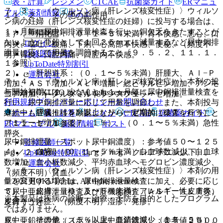
表・計算
レジメン
CTCAE
抗菌薬ガイド
ERマニュ
７．３． 〈ウィルソン病（肝レンズ核変性症）〉ウィルソ
アル
薬剤情報
ポスト
１１．２． その他の副作用
ン病の妊婦（肝レンズ核変性症の妊婦）に投与する場合は、
１ヵ月毎に尿中銅排泄量検査を行い、銅欠乏をきたすことが
新規登録
１）． 消化器：（０．１〜５％未満）胃不快感、悪心、口
ないよう、亜鉛として１回２５ｍｇに減量するなど尿中銅排
ログイン
内炎、嘔吐、腹痛、下痢、心窩部不快感、便秘、（頻度不
泄量に応じて用量を調節すること〔９．５．２、１１．１．
監修医師一覧
明）胃炎、口腔内痛、口腔内不快感。
１参照〕。
UpToDate特別割引
２）． 肝胆道系：（０．１〜５％未満）肝腫大、Ａｌ−Ｐ
運営会社
７．４． 〈ウィルソン病（肝レンズ核変性症）〉本剤の投
増加、ＡＳＴ増加、ＡＬＴ増加、総ビリルビン増加、アンモ
与開始初期には、少なくとも１ヵ月毎に尿中銅排泄量検査を
© 2021 HOKUTO Inc. All rights reserved.
ニア増加、γ−グルタミルトランスフェラーゼ増加。
利用規約
プライバシーポリシー
お問い合わせ
行い、尿中銅排泄量に応じて用量を調節し、また、本剤投与
３）． 膵臓：（５％以上）リパーゼ増加（２７．６％）、
継続中も症状推移を勘案しながら、定期的に検査を行うこと
ホーム
表・計算
レジメン
CTCAE
抗菌薬ガイド
アミラーゼ増加（１７．１％）、（０．１〜５％未満）急性
〔１１．１．１参照〕。
ERマニュアル
薬剤情報
ポスト
膵炎。
尿中銅排泄量（スポット尿中銅濃度）：参考値５０〜１２５
監修医師一覧
４）． 血液：（０．１〜５％未満）白血球数減少、白血球
μｇ／２４時間（０．１μｇ／ｍｇ・クレアチニン以下）。
UpToDate特別割引
数増加、血小板数減少、平均赤血球ヘモグロビン濃度減少、
運営会社
７．５． 〈ウィルソン病（肝レンズ核変性症）〉本剤の用
（頻度不明）貧血。
量を変更する場合は、尿中銅排泄量検査に加え、必要に応じ
© 2021 HOKUTO Inc. All rights reserved.
５）． 皮膚：（０．１〜５％未満）アレルギー性皮膚炎、
て尿中亜鉛排泄量検査及び肝機能検査（ＡＳＴ、ＡＬＴ等）
※本製品は疾病の診断・治療・予防を目的としたプログラム
皮膚そう痒症、（頻度不明）湿疹、発疹。
を行うこと。
ではありません。
６）． その他：（５％以上）血清鉄減少（１５．５％）、
尿中亜鉛排泄量（スポット尿中亜鉛濃度）：参考値２０００