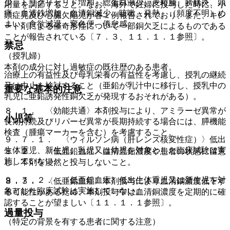
少、トリグリセリド増加、総蛋白減少、麦粒腫、膀胱炎、頭
用量を調節すること。なお、海外で妊婦に投与した時に、小
痛、血清鉄増加、血清銅減少、咳嗽、発熱、（頻度不明）め
頭症児及び心臓欠陥児が各１例報告されており、また、キレ
まい、食欲減退、変色便、倦怠感。
ート剤による催奇形性について一部銅欠乏によるものである
ことが報告されている〔７．３、１１．１．１参照〕。
禁忌
（授乳婦）
本剤の成分に対し過敏症の既往歴のある患者。
治療上の有益性及び母乳栄養の有益性を考慮し、授乳の継続
又は中止を検討すること（亜鉛が乳汁中に移行し、授乳中の
重要な基本的注意
乳児に亜鉛誘発性銅欠乏が発現するおそれがある）。
８．１． 〈効能共通〉本剤投与により、アミラーゼ異常が
小児等
長期持続及びリパーゼ異常が長期持続する場合には、膵機能
検査（腫瘍マーカーを含む）を考慮すること。
９．７．１． 〈ウィルソン病（肝レンズ核変性症）〉低出
生体重児、新生児、乳児又は幼児を対象とした臨床試験は実
８．２． 〈低亜鉛血症〉血清亜鉛濃度や患者の状態に留意
施していない。
し、本剤を漫然と投与しないこと。
９．７．２． 〈低亜鉛血症〉低出生体重児又は新生児を対
８．３． 〈低亜鉛血症〉本剤投与により血清銅濃度低下す
象とした臨床試験は実施していない。
る可能性があるため、本剤投与中は血清銅濃度を定期的に確
認することが望ましい〔１１．１．１参照〕。
過量投与
（特定の背景を有する患者に関する注意）