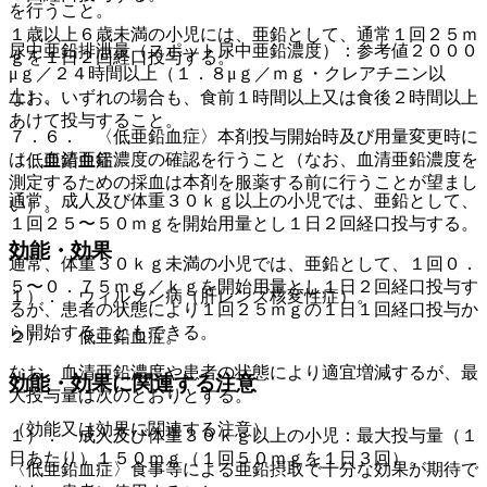
を行うこと。
１歳以上６歳未満の小児には、亜鉛として、通常１回２５ｍ
尿中亜鉛排泄量（スポット尿中亜鉛濃度）：参考値２０００
ｇを１日２回経口投与する。
μｇ／２４時間以上（１．８μｇ／ｍｇ・クレアチニン以
上）。
なお、いずれの場合も、食前１時間以上又は食後２時間以上
あけて投与すること。
７．６． 〈低亜鉛血症〉本剤投与開始時及び用量変更時に
は、血清亜鉛濃度の確認を行うこと（なお、血清亜鉛濃度を
〈低亜鉛血症〉
測定するための採血は本剤を服薬する前に行うことが望まし
通常、成人及び体重３０ｋｇ以上の小児では、亜鉛として、
い）。
１回２５〜５０ｍｇを開始用量とし１日２回経口投与する。
効能・効果
通常、体重３０ｋｇ未満の小児では、亜鉛として、１回０．
５〜０．７５ｍｇ／ｋｇを開始用量とし１日２回経口投与す
１）． ウィルソン病（肝レンズ核変性症）。
るが、患者の状態により１回２５ｍｇの１日１回経口投与か
ら開始することもできる。
２）． 低亜鉛血症。
なお、血清亜鉛濃度や患者の状態により適宜増減するが、最
効能・効果に関連する注意
大投与量は次のとおりとする。
（効能又は効果に関連する注意）
１）． 成人及び体重３０ｋｇ以上の小児：最大投与量（１
日あたり）１５０ｍｇ（１回５０ｍｇを１日３回）。
〈低亜鉛血症〉食事等による亜鉛摂取で十分な効果が期待で