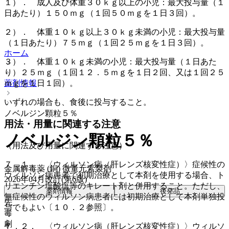
１）． 成人及び体重３０ｋｇ以上の小児：最大投与量（１
日あたり）１５０ｍｇ（１回５０ｍｇを１日３回）。
２）． 体重１０ｋｇ以上３０ｋｇ未満の小児：最大投与量
（１日あたり）７５ｍｇ（１回２５ｍｇを１日３回）。
ホーム
３）． 体重１０ｋｇ未満の小児：最大投与量（１日あた
り）２５ｍｇ（１回１２．５ｍｇを１日２回、又は１回２５
薬剤情報
ｍｇを１日１回）。
いずれの場合も、食後に投与すること。
ノベルジン顆粒５％
用法・用量に関連する注意
ノベルジン顆粒５％
（用法及び用量に関連する注意）
７．１． 〈ウィルソン病（肝レンズ核変性症）〉症候性の
金属解毒薬 (銅) 微量元素製剤
ウィルソン病患者で初期治療として本剤を使用する場合、ト
2026年04月改訂(第6版)
リエンチン塩酸塩等のキレート剤と併用すること。ただし、
薬剤情報
後発品
無症候性のウィルソン病患者には初期治療として本剤単独投
先
与でもよい〔１０．２参照〕。
毒
劇
７．２． 〈ウィルソン病（肝レンズ核変性症）〉ウィルソ