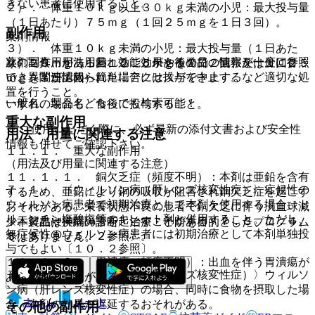
きない患者に使用すること。
２）． 体重１０ｋｇ以上３０ｋｇ未満の小児：最大投与量
（１日あたり）７５ｍｇ（１回２５ｍｇを１日３回）。
副作用
薬剤情報
３）． 体重１０ｋｇ未満の小児：最大投与量（１日あた
薬剤写真、用法用量、効能効果や後発品の情報が一度に参照
次の副作用があらわれることがあるので、観察を十分に行
り）２５ｍｇ（１回１２．５ｍｇを１日２回、又は１回２５
でき、関連情報へ簡単にアクセスができます。
い、異常が認められた場合には投与を中止するなど適切な処
ｍｇを１日１回）。
置を行うこと。
一般名、製品名どちらでも検索可能！
いずれの場合も、食後に投与すること。
重大な副作用
※ ご使用いただく際に、必ず最新の添付文書および安全性
用法・用量に関連する注意
情報も併せてご確認下さい。
１１．１． 重大な副作用
（用法及び用量に関連する注意）
１１．１．１． 銅欠乏症（頻度不明）：本剤は亜鉛を含有
７．１． 〈ウィルソン病（肝レンズ核変性症）〉症候性の
するため、亜鉛により銅の吸収が阻害され銅欠乏症を起こす
ウィルソン病患者で初期治療として本剤を使用する場合、ト
おそれがある。栄養状態不良の患者で銅欠乏に伴う汎血球減
リエンチン塩酸塩等のキレート剤と併用すること。ただし、
少、貧血や神経障害を起こすことがある〔７．３、７．４、
※本製品は疾病の診断・治療・予防を目的としたプログラム
無症候性のウィルソン病患者には初期治療として本剤単独投
８．３、９．５．２参照〕。
ではありません。
与でもよい〔１０．２参照〕。
１１．１．２． 胃潰瘍（頻度不明）：出血を伴う胃潰瘍が
７．２． 〈ウィルソン病（肝レンズ核変性症）〉ウィルソ
あらわれることがある。
ン病（肝レンズ核変性症）の場合、同時に食物を摂取した場
ホーム
ノート
合、本剤の効果が遅延するおそれがある。
その他の副作用