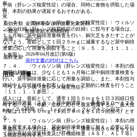
麻
ン病（肝レンズ核変性症）の場合、同時に食物を摂取した場
向
合、本剤の効果が遅延するおそれがある。
覚
７．３． 〈ウィルソン病（肝レンズ核変性症）〉ウィルソ
薬効分類
金属解毒薬 (銅) 微量元素製剤
ン病の妊婦（肝レンズ核変性症の妊婦）に投与する場合は、
一般名
酢酸亜鉛水和物顆粒
１ヵ月毎に尿中銅排泄量検査を行い、銅欠乏をきたすことが
薬価
402.2
円
ないよう、亜鉛として１回２５ｍｇに減量するなど尿中銅排
メーカー
ノーベルファーマ
泄量に応じて用量を調節すること〔９．５．２、１１．１．
2026年04月改訂(第6版)
１参照〕。
最終更新
添付文書のPDFはこちら
７．４． 〈ウィルソン病（肝レンズ核変性症）〉本剤の投
与開始初期には、少なくとも１ヵ月毎に尿中銅排泄量検査を
用法・用量
行い、尿中銅排泄量に応じて用量を調節し、また、本剤投与
継続中も症状推移を勘案しながら、定期的に検査を行うこと
〈ウィルソン病（肝レンズ核変性症）〉
〔１１．１．１参照〕。
成人には、亜鉛として、通常１回５０ｍｇを１日３回経口投
尿中銅排泄量（スポット尿中銅濃度）：参考値５０〜１２５
与する。なお、年齢、症状に応じて適宜増減するが、最大投
μｇ／２４時間（０．１μｇ／ｍｇ・クレアチニン以下）。
与量は１日２５０ｍｇ（１回５０ｍｇを１日５回投与）とす
る。
７．５． 〈ウィルソン病（肝レンズ核変性症）〉本剤の用
量を変更する場合は、尿中銅排泄量検査に加え、必要に応じ
６歳以上の小児には、亜鉛として、通常１回２５ｍｇを１日
て尿中亜鉛排泄量検査及び肝機能検査（ＡＳＴ、ＡＬＴ等）
３回経口投与する。