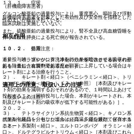
１３．１． 症状
（肝機能障害患者）
グルコン酸亜鉛の過量投与により、重度悪心、嘔吐及び浮動
肝機能障害患者を対象とした有効性及び安全性を指標とした
性めまいが報告されている。
臨床試験は実施していない。
また、硫酸亜鉛の過量投与により、腎不全及び高血糖昏睡を
相互作用
伴う出血性膵炎による死亡例が報告されている。
１３．２． 処置
１０．２． 併用注意：
過量投与時、速やかに胃洗浄を行うか催吐させて未吸収の亜
１）． ポラプレジンク［本剤の効果を増強させるおそれが
鉛を除去し、血清中亜鉛濃度が顕著に上昇している場合はキ
ある（亜鉛含有製剤であるため）］。
レート剤による治療を行うこと。
２）． キレート剤＜経口＞（ペニシラミン＜経口＞、トリ
エンチン塩酸塩＜経口＞）〔７．１参照〕［本剤及びキレー
適用上の注意、取扱い上の注意
ト剤の効果を減弱するおそれがあるので、１時間以上あけて
投与すること（同時投与した場合、本剤がキレートされ、本
（取扱い上の注意）
剤及びキレート剤の吸収率が低下する可能性がある）］。
２０．２．
３）． テトラサイクリン系抗生物質＜経口＞、キノロン系
ボトル包装品を分包した場合は、高温多湿を避けて保存する
抗菌剤＜経口＞、セフジニル＜経口＞、経口鉄剤、ビスホス
こと。
ホネート系製剤＜経口＞、エルトロンボパグ オラミン＜経
口＞、ドルテグラビルナトリウム＜経口＞［本剤及びこれら