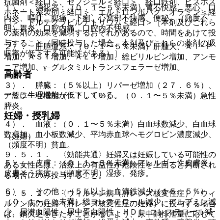
抗菌剤＜経口＞、セフジニル＜経口＞、経口鉄剤、ビスホス
１）． 消化器：（０．１〜５％未満）胃不快感、悪心、口
ホネート系製剤＜経口＞、エルトロンボパグ オラミン＜経
内炎、嘔吐、腹痛、下痢、心窩部不快感、便秘、（頻度不
口＞、ドルテグラビルナトリウム＜経口＞［本剤及びこれら
明）胃炎、口腔内痛、口腔内不快感。
の薬剤の効果を減弱するおそれがあるので、時間をあけて投
与すること（同時投与した場合、本剤及びこれらの薬剤の吸
２）． 肝胆道系：（０．１〜５％未満）肝腫大、Ａｌ−Ｐ
収率が低下する可能性がある）］。
増加、ＡＳＴ増加、ＡＬＴ増加、総ビリルビン増加、アンモ
ニア増加、γ−グルタミルトランスフェラーゼ増加。
高齢者
３）． 膵臓：（５％以上）リパーゼ増加（２７．６％）、
一般に生理機能が低下している。
アミラーゼ増加（１７．１％）、（０．１〜５％未満）急性
膵炎。
妊婦・授乳婦
４）． 血液：（０．１〜５％未満）白血球数減少、白血球
数増加、血小板数減少、平均赤血球ヘモグロビン濃度減少、
（妊婦）
（頻度不明）貧血。
９．５．１． 〈効能共通〉妊婦又は妊娠している可能性の
５）． 皮膚：（０．１〜５％未満）アレルギー性皮膚炎、
ある女性には、治療上の有益性が危険性を上回ると判断され
皮膚そう痒症、（頻度不明）湿疹、発疹。
る場合にのみ投与すること。
６）． その他：（５％以上）血清鉄減少（１５．５％）、
９．５．２． 〈ウィルソン病（肝レンズ核変性症）〉ウィ
（０．１〜５％未満）総コレステロール減少、アルブミン減
ルソン病の妊婦（肝レンズ核変性症の妊婦）に投与する場合
少、尿潜血陽性、尿中蛋白陽性、ＨＤＬ−コレステロール減
は、銅欠乏をきたすことがないよう、尿中銅排泄量に応じて