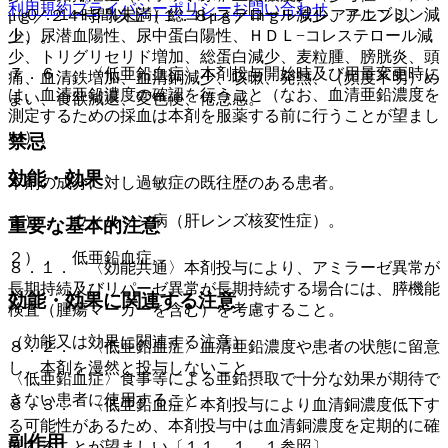
利用規約
プライバシーポリシー
お問い合わせ
（０．１〜５％未満）総コレステロール減少、アルブミン減
μｇ／２４時間以上（１．８μｇ／ｍｇ・クレアチニン以
少、尿潜血陽性、尿中蛋白陽性、ＨＤＬ−コレステロール減
上）。
少、トリグリセリド増加、総蛋白減少、麦粒腫、膀胱炎、頭
７．６． 〈低亜鉛血症〉本剤投与開始時及び用量変更時に
痛、血清鉄増加、血清銅減少、咳嗽、発熱、（頻度不明）め
は、血清亜鉛濃度の確認を行うこと（なお、血清亜鉛濃度を
まい、食欲減退、変色便、倦怠感。
測定するための採血は本剤を服薬する前に行うことが望まし
い）。
禁忌
効能・効果
本剤の成分に対し過敏症の既往歴のある患者。
１）． ウィルソン病（肝レンズ核変性症）。
重要な基本的注意
２）． 低亜鉛血症。
８．１． 〈効能共通〉本剤投与により、アミラーゼ異常が
長期持続及びリパーゼ異常が長期持続する場合には、膵機能
効能・効果に関連する注意
検査（腫瘍マーカーを含む）を考慮すること。
（効能又は効果に関連する注意）
８．２． 〈低亜鉛血症〉血清亜鉛濃度や患者の状態に留意
し、本剤を漫然と投与しないこと。
〈低亜鉛血症〉食事等による亜鉛摂取で十分な効果が期待で
きない患者に使用すること。
８．３． 〈低亜鉛血症〉本剤投与により血清銅濃度低下す
る可能性があるため、本剤投与中は血清銅濃度を定期的に確
副作用
認することが望ましい〔１１．１．１参照〕。