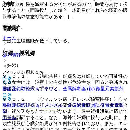
貯法
の薬剤の効果を減弱するおそれがあるので、時間をあけて投
与すること（同時投与した場合、本剤及びこれらの薬剤の吸
（保管上の注意）
収率が低下する可能性がある）］。
室温保存。
高齢者
ホーム
一般に生理機能が低下している。
妊婦・授乳婦
薬剤情報
（妊婦）
ノベルジン顆粒５％
９．５．１． 〈効能共通〉妊婦又は妊娠している可能性の
ある女性には、治療上の有益性が危険性を上回ると判断され
る場合にのみ投与すること。
酢酸亜鉛顆粒５％「サワイ」
金属解毒薬 (銅) 微量元素製剤
９．５．２． 〈ウィルソン病（肝レンズ核変性症）〉ウィ
酢酸亜鉛顆粒５％「ノーベル」
金属解毒薬 (銅) 微量元素製
ルソン病の妊婦（肝レンズ核変性症の妊婦）に投与する場合
剤
は、銅欠乏をきたすことがないよう、尿中銅排泄量に応じて
ホーム
用量を調節すること。なお、海外で妊婦に投与した時に、小
頭症児及び心臓欠陥児が各１例報告されており、また、キレ
ート剤による催奇形性について一部銅欠乏によるものである