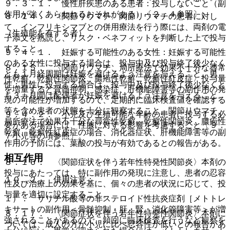
９．３．１． 慢性肝疾患のある患者：投与しないこと（副
作用が強くあらわれるおそれがある）〔２．４参照〕。
８．１４． 〈関節リウマチ〉関節リウマチの患者に対し
て、インフリキシマブとの併用療法を行う際には、両剤の電
（生殖能を有する者）
子添文を熟読し、リスク・ベネフィットを判断した上で投与
すること。
９．４．１． 妊娠する可能性のある女性：妊娠する可能性
のある女性に投与する場合は、投与中及び投与終了後少なく
８．１５． 〈関節リウマチ、局所療法で効果不十分な尋常
とも１月経周期は妊娠を避けるよう注意を与えること。男
性乾癬、乾癬性関節炎、膿疱性乾癬、乾癬性紅皮症〉投与量
性：男性に投与する場合は、投与中及び投与終了後少なくと
を増量すると骨髄抑制、感染症、肝機能障害等の副作用の発
も３ヵ月間は配偶者が妊娠を避けるよう注意を与えること。
現の可能性が増加するので、定期的に臨床検査値を確認する
等を含め患者の状態を十分に観察すること。関節リウマチ、
９．４．２． 小児及び生殖可能な年齢の患者に投与する必
局所療法で効果不十分な尋常性乾癬、乾癬性関節炎、膿疱性
要がある場合には、性腺に対する影響を考慮すること〔９．
乾癬、乾癬性紅皮症の場合、消化器症状、肝機能障害等の副
７小児等の項参照〕。
作用の予防には、葉酸の投与が有効であるとの報告がある。
相互作用
８．１６． 〈関節症状を伴う若年性特発性関節炎〉本剤の
投与にあたっては、特に副作用の発現に注意し、患者の忍容
１０．２． 併用注意：
性及び治療上の効果を基に、個々の患者の状況に応じて、投
与量を適切に設定すること。
１）． サリチル酸等の非ステロイド性抗炎症剤［メトトレ
キサートの副作用＜骨髄抑制・肝・腎・消化管障害等＞が増
８．１７． 〈関節症状を伴う若年性特発性関節炎〉本剤に
強されることがあるので、頻回に臨床検査を行うなど観察を
ついては、成人の方が小児に比べ忍容性が低いとの報告があ