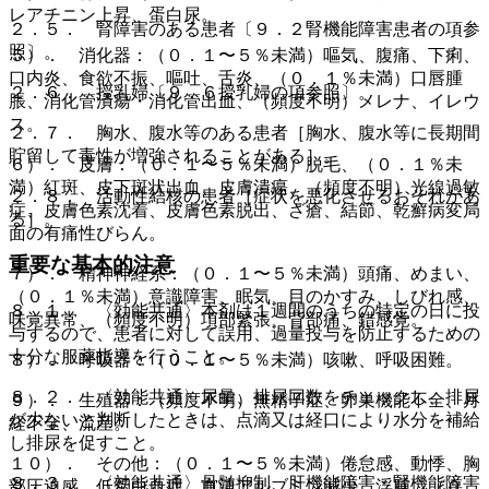
レアチニン上昇、蛋白尿。
２．５． 腎障害のある患者〔９．２腎機能障害患者の項参
照〕。
５）． 消化器：（０．１〜５％未満）嘔気、腹痛、下痢、
口内炎、食欲不振、嘔吐、舌炎、（０．１％未満）口唇腫
２．６． 授乳婦〔９．６授乳婦の項参照〕。
脹、消化管潰瘍・消化管出血、（頻度不明）メレナ、イレウ
ス。
２．７． 胸水、腹水等のある患者［胸水、腹水等に長期間
貯留して毒性が増強されることがある］。
６）． 皮膚：（０．１〜５％未満）脱毛、（０．１％未
満）紅斑、皮下斑状出血、皮膚潰瘍、（頻度不明）光線過敏
２．８． 活動性結核の患者［症状を悪化させるおそれがあ
症、皮膚色素沈着、皮膚色素脱出、ざ瘡、結節、乾癬病変局
る］。
面の有痛性びらん。
重要な基本的注意
７）． 精神神経系：（０．１〜５％未満）頭痛、めまい、
（０．１％未満）意識障害、眠気、目のかすみ、しびれ感、
８．１． 〈効能共通〉本剤は１週間のうちの特定の日に投
味覚異常、（頻度不明）項部緊張、背部痛、錯感覚。
与するので、患者に対して誤用、過量投与を防止するための
十分な服薬指導を行うこと。
８）． 呼吸器：（０．１〜５％未満）咳嗽、呼吸困難。
８．２． 〈効能共通〉尿量、排尿回数をチェックし、排尿
９）． 生殖器：（頻度不明）無精子症、卵巣機能不全、月
が少ないと判断したときは、点滴又は経口により水分を補給
経不全、流産。
し排尿を促すこと。
１０）． その他：（０．１〜５％未満）倦怠感、動悸、胸
８．３． 〈効能共通〉骨髄抑制、肝機能障害・腎機能障害
部圧迫感、低蛋白血症、血清アルブミン減少、浮腫、（０．