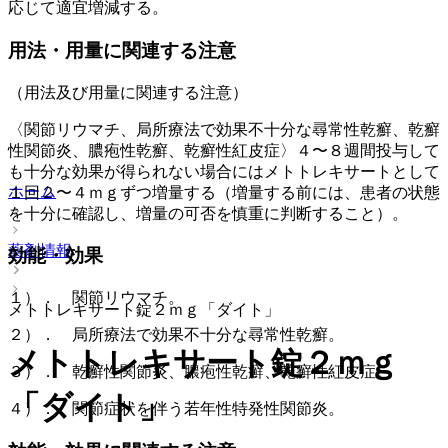
応じて適宜増減する。
用法・用量に関連する注意
（用法及び用量に関連する注意）
〈関節リウマチ、局所療法で効果不十分な尋常性乾癬、乾癬
性関節炎、膿疱性乾癬、乾癬性紅皮症〉４〜８週間投与して
も十分な効果が得られない場合にはメトトレキサートとして
ホーム
１回２〜４ｍｇずつ増量する（増量する前には、患者の状態
を十分に確認し、増量の可否を慎重に判断すること）。
薬剤情報
効能・効果
１）． 関節リウマチ。
メトトレキサート錠２ｍｇ「ダイト」
２）． 局所療法で効果不十分な尋常性乾癬。
メトトレキサート錠２ｍｇ
３）． 乾癬性関節炎、膿疱性乾癬、乾癬性紅皮症。
「ダイト」
４）． 関節症状を伴う若年性特発性関節炎。