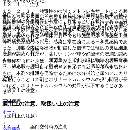
る傾向が認められた。
１３．１． 症状
１５．２．３． 肺毒性の検討：メトトレキサートによる肺
外国で週間総用量が２０ｍｇを超えると重篤な副作用、特に
毒性をラットを用い、気管支肺胞洗浄法及び肺の病理組織学
骨髄抑制の発生率等が有意に上昇するという報告がある。過
的検索により検討した。メトトレキサート投与により、瀕死
量投与時に報告された主な症状は血液障害及び消化管障害で
動物の半数に肺感染を示す細菌塊の集簇が認められたが、感
あり、また、重篤な副作用を発現し、致命的経過をたどった
染巣が認められない個体においても肺胞壁肥厚・肺胞壁出血
症例が報告されている。
等の病変が認められた。感染は常在菌による日和見感染であ
った。肺胞腔内に滲出物が貯留した個体では軽度の炎症細胞
１３．２． 処置
浸潤が認められたが、著しいリンパ球や好酸球の浸潤は認め
られなかった。また、無菌ラットでも同様に軽度の肺胞壁肥
過量投与したときは、すみやかに本剤の拮抗剤であるホリナ
厚、肺水腫・肺出血、肺胞マクロファージ増加がみられた。
ートカルシウム（ロイコボリンカルシウム）を投与するとと
もに、本剤の排泄を促進するために水分補給と尿のアルカリ
貯法
化を行うこと（本剤とホリナートカルシウムの投与間隔が長
いほど、ホリナートカルシウムの効果が低下することがあ
（保管上の注意）
る）。
室温保存。
適用上の注意、取扱い上の注意
ホーム
（適用上の注意）
１４．１． 薬剤交付時の注意
薬剤情報