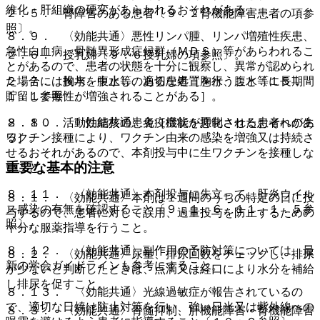
維化・肝組織の硬変があらわれるおそれがある。
２．５． 腎障害のある患者〔９．２腎機能障害患者の項参
照〕。
８．９． 〈効能共通〉悪性リンパ腫、リンパ増殖性疾患、
急性白血病、骨髄異形成症候群（ＭＤＳ）等があらわれるこ
２．６． 授乳婦〔９．６授乳婦の項参照〕。
とがあるので、患者の状態を十分に観察し、異常が認められ
２．７． 胸水、腹水等のある患者［胸水、腹水等に長期間
た場合には投与を中止し、適切な処置を行うこと〔１５．
貯留して毒性が増強されることがある］。
１．１参照〕。
２．８． 活動性結核の患者［症状を悪化させるおそれがあ
８．１０． 〈効能共通〉免疫機能が抑制された患者への生
る］。
ワクチン接種により、ワクチン由来の感染を増強又は持続さ
せるおそれがあるので、本剤投与中に生ワクチンを接種しな
重要な基本的注意
いこと。
８．１１． 〈効能共通〉本剤投与に先立って、肝炎ウイル
８．１． 〈効能共通〉本剤は１週間のうちの特定の日に投
ス感染の有無を確認すること〔９．１．６、１１．１．５参
与するので、患者に対して誤用、過量投与を防止するための
照〕。
十分な服薬指導を行うこと。
８．１２． 〈効能共通〉副作用の予防対策については、最
８．２． 〈効能共通〉尿量、排尿回数をチェックし、排尿
新の学会ガイドラインも参考にすること。
が少ないと判断したときは、点滴又は経口により水分を補給
し排尿を促すこと。
８．１３． 〈効能共通〉光線過敏症が報告されているの
で、適切な日焼け防止対策を行い、強い日光又は紫外線への
８．３． 〈効能共通〉骨髄抑制、肝機能障害・腎機能障害