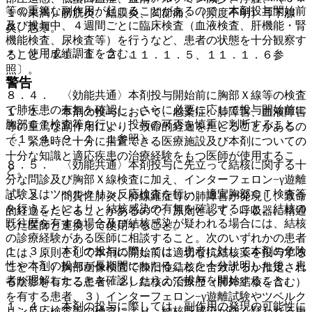
等の重篤な副作用が起こることがあるので、本剤投与開始前
１％未満）膀胱炎、結膜炎、関節痛、（頻度不明）耳下腺
及び投与中、４週間ごとに臨床検査（血液検査、肝機能・腎
炎、悪寒。
機能検査、尿検査等）を行うなど、患者の状態を十分観察す
＊）使用成績調査を含む。
ること〔１１．１．２、１１．１．５、１１．１．６参
照〕。
警告
８．４． 〈効能共通〉本剤投与開始前に胸部Ｘ線等の検査
で肺疾患の有無を確認し、さらに必要に応じて投与開始前に
１．１． 本剤の投与において、感染症、肺障害、血液障害
胸部ＣＴ検査等を行い、投与の可否を慎重に判断すること
等の重篤な副作用により、致命的経過をたどることがあるの
〔１．４、９．１．１参照〕。
で、緊急時に十分に措置できる医療施設及び本剤についての
十分な知識と適応疾患の治療経験をもつ医師が使用するこ
８．５． 〈効能共通〉本剤投与に先立って結核に関する十
と。
分な問診及び胸部Ｘ線検査に加え、インターフェロン−γ遊離
試験又はツベルクリン反応検査を行い、適宜胸部ＣＴ検査等
１．２． 間質性肺炎、肺線維症等の肺障害が発現し、致命
を行うことにより、結核感染の有無を確認すること。結核の
的経過をたどることがあるので、原則として、呼吸器に精通
既往歴を有する場合及び結核感染が疑われる場合には、結核
した医師と連携して使用すること。
の診療経験がある医師に相談すること。次のいずれかの患者
１．３． 本剤の投与に際しては、患者に対して本剤の危険
には、原則として本剤の開始前に適切な抗結核薬を投与する
性や本剤の投与が長期間にわたることを十分説明した後、患
こと［１）胸部画像検査で陳旧性結核に合致するか推定され
者が理解したことを確認したうえで投与を開始すること。
る陰影を有する患者、２）結核の治療歴（肺外結核を含む）
を有する患者、３）インターフェロン−γ遊離試験やツベルク
１．４． 本剤の投与に際しては、副作用の発現の可能性に
リン反応検査等の検査により、結核既感染が強く疑われる患