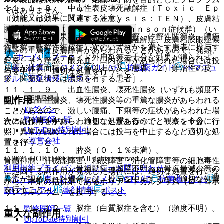
１１．１．８． 中毒性表皮壊死融解症（Ｔｏｘｉｃ Ｅｐ
ではありません。
（効能又は効果に関連する注意）
ｉｄｅｒｍａｌ Ｎｅｃｒｏｌｙｓｉｓ：ＴＥＮ）、皮膚粘
膜眼症候群（Ｓｔｅｖｅｎｓ−Ｊｏｈｎｓｏｎ症候群）（い
〈局所療法で効果不十分な尋常性乾癬、乾癬性関節炎、膿疱
ずれも頻度不明）：中毒性表皮壊死融解症、皮膚粘膜眼症候
性乾癬、乾癬性紅皮症〉次のいずれかを満たす患者に投与す
群等の重篤な皮膚障害があらわれることがあるので、発熱、
ホーム
ノート
ること［１）ステロイド外用剤等で十分な効果が得られず、
紅斑、そう痒感、眼充血、口内炎等があらわれた場合には投
表・計算
レジメン
CTCAE
抗菌薬ガイド
ERマニュ
皮疹が体表面積の１０％以上に及ぶ患者、２）難治性の皮
与を中止し、適切な処置を行うこと。
アル
薬剤情報
ポスト
疹、関節症状又は膿疱を有する患者］。
１１．１．９． 出血性腸炎、壊死性腸炎（いずれも頻度不
新規登録
副作用
明）：出血性腸炎、壊死性腸炎等の重篤な腸炎があらわれる
ログイン
ことがあるので、激しい腹痛、下痢等の症状があらわれた場
監修医師一覧
次の副作用＊があらわれることがあるので、観察を十分に行
合には投与を中止し、適切な処置を行うこと〔８．６参
UpToDate特別割引
い、異常が認められた場合には投与を中止するなど適切な処
照〕。
運営会社
置を行うこと。
１１．１．１０． 膵炎（０．１％未満）。
© 2021 HOKUTO Inc. All rights reserved.
骨髄抑制、肝機能障害、粘膜障害・消化管障害等の細胞毒性
利用規約
プライバシーポリシー
お問い合わせ
１１．１．１１． 骨粗鬆症（頻度不明）：骨塩量減少等の
に起因する副作用が発現した場合には、適切な処置を行いな
ホーム
表・計算
レジメン
CTCAE
抗菌薬ガイド
異常が認められた場合には、投与を中止するなど適切な処置
がら、本剤の拮抗剤であるホリナートカルシウム（ロイコボ
を行うこと。
ERマニュアル
薬剤情報
ポスト
リンカルシウム）を投与すること。
１１．１．１２． 脳症（白質脳症を含む）（頻度不明）。
監修医師一覧
重大な副作用
UpToDate特別割引