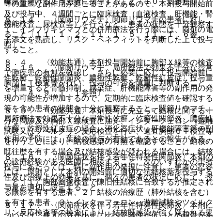
曝露を避けるよう患者に指導すること〔１０．２参照〕。
等の重篤な副作用が起こることがあるので、本剤投与開始前
及び投与中、４週間ごとに臨床検査（血液検査、肝機能・腎
８．１４． 〈関節リウマチ〉関節リウマチの患者に対し
機能検査、尿検査等）を行うなど、患者の状態を十分観察す
て、インフリキシマブとの併用療法を行う際には、両剤の電
ること〔１１．１．２、１１．１．５、１１．１．６参
子添文を熟読し、リスク・ベネフィットを判断した上で投与
照〕。
すること。
８．４． 〈効能共通〉本剤投与開始前に胸部Ｘ線等の検査
８．１５． 〈関節リウマチ、局所療法で効果不十分な尋常
で肺疾患の有無を確認し、さらに必要に応じて投与開始前に
性乾癬、乾癬性関節炎、膿疱性乾癬、乾癬性紅皮症〉投与量
胸部ＣＴ検査等を行い、投与の可否を慎重に判断すること
を増量すると骨髄抑制、感染症、肝機能障害等の副作用の発
〔１．４、９．１．１参照〕。
現の可能性が増加するので、定期的に臨床検査値を確認する
等を含め患者の状態を十分に観察すること。関節リウマチ、
８．５． 〈効能共通〉本剤投与に先立って結核に関する十
局所療法で効果不十分な尋常性乾癬、乾癬性関節炎、膿疱性
分な問診及び胸部Ｘ線検査に加え、インターフェロン−γ遊離
乾癬、乾癬性紅皮症の場合、消化器症状、肝機能障害等の副
試験又はツベルクリン反応検査を行い、適宜胸部ＣＴ検査等
作用の予防には、葉酸の投与が有効であるとの報告がある。
を行うことにより、結核感染の有無を確認すること。結核の
既往歴を有する場合及び結核感染が疑われる場合には、結核
８．１６． 〈関節症状を伴う若年性特発性関節炎〉本剤の
の診療経験がある医師に相談すること。次のいずれかの患者
投与にあたっては、特に副作用の発現に注意し、患者の忍容
には、原則として本剤の開始前に適切な抗結核薬を投与する
性及び治療上の効果を基に、個々の患者の状況に応じて、投
こと［１）胸部画像検査で陳旧性結核に合致するか推定され
与量を適切に設定すること。
る陰影を有する患者、２）結核の治療歴（肺外結核を含む）
を有する患者、３）インターフェロン−γ遊離試験やツベルク
８．１７． 〈関節症状を伴う若年性特発性関節炎〉本剤に
リン反応検査等の検査により、結核既感染が強く疑われる患
ついては、成人の方が小児に比べ忍容性が低いとの報告があ