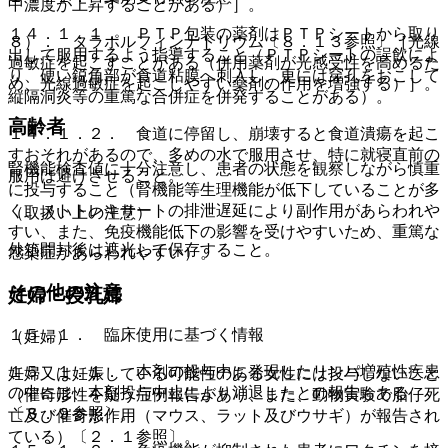
中濃度が上昇することがある）］。
１４．１．１． ＰＴＰ包装の薬剤はＰＴＰシートから取り
８）． タラポルフィンナトリウム〔８．１３参照〕［光線
出して服用するよう指導すること（ＰＴＰシートの誤飲によ
過敏症を起こすことがある（併用薬剤が光感受性を高めるた
り、硬い鋭角部が食道粘膜へ刺入し、更には穿孔をおこして
め、光線過敏症を起こしやすい薬剤の作用を増強する）］。
縦隔洞炎等の重篤な合併症を併発することがある）。
高齢者
１４．１．２． 食道に停留し、崩壊すると食道潰瘍を起こ
すおそれがあるので、多めの水で服用させ、特に就寝直前の
腎機能検査値に十分注意し、患者の状態を観察しながら慎重
服用は避けさせること。
に投与すること（腎機能等生理機能が低下していることが多
く、メトトレキサートの排泄遅延により副作用があらわれや
（取扱い上の注意）
すい、また、免疫機能低下の影響を受けやすいため、重篤な
外箱開封後は遮光して保存すること。
感染症があらわれやすい）。
その他の注意
妊婦・授乳婦
１５．１． 臨床使用に基づく情報
（妊婦）
１５．１．１． 本剤の投与中に発現したリンパ増殖性疾患
妊婦又は妊娠している可能性のある女性には投与しないこと
の中には、本剤投与中止により消退したとの報告もある
（催奇形性を疑う症例報告があり、また、動物実験で胎仔死
〔８．９参照〕。
亡及び催奇形作用（マウス、ラット及びウサギ）が報告され
ている）〔２．１参照〕。