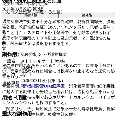
効能・効果に関連する注意
免疫抑制薬 > 代謝拮抗薬
2026年03月改訂(第2版)
（効能又は効果に関連する注意）
薬剤情報
後発品
後
〈局所療法で効果不十分な尋常性乾癬、乾癬性関節炎、膿疱
毒
性乾癬、乾癬性紅皮症〉次のいずれかを満たす患者に投与す
劇
ること［１）ステロイド外用剤等で十分な効果が得られず、
麻
皮疹が体表面積の１０％以上に及ぶ患者、２）難治性の皮
向
疹、関節症状又は膿疱を有する患者］。
覚
副作用
薬効分類
免疫抑制薬 > 代謝拮抗薬
一般名
メトトレキサート2mg錠
次の副作用＊があらわれることがあるので、観察を十分に行
薬価
46.8
円
い、異常が認められた場合には投与を中止するなど適切な処
メーカー
ダイト
置を行うこと。
2026年03月改訂(第2版)
最終更新
添付文書のPDFはこちら
骨髄抑制、肝機能障害、粘膜障害・消化管障害等の細胞毒性
に起因する副作用が発現した場合には、適切な処置を行いな
がら、本剤の拮抗剤であるホリナートカルシウム（ロイコボ
用法・用量
リンカルシウム）を投与すること。
〈関節リウマチ、局所療法で効果不十分な尋常性乾癬、乾癬
重大な副作用
性関節炎、膿疱性乾癬、乾癬性紅皮症〉