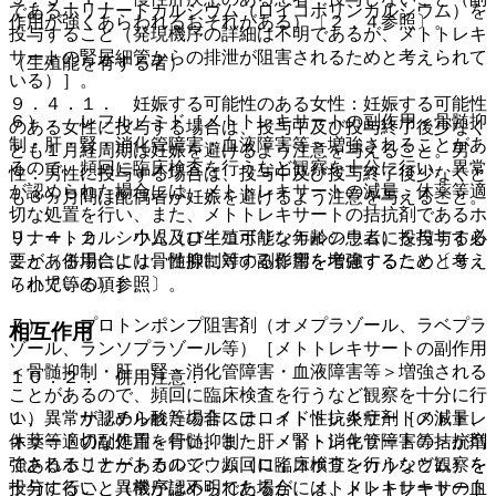
であるホリナートカルシウム（ロイコボリンカルシウム）を
作用が強くあらわれるおそれがある）〔２．４参照〕。
投与すること（発現機序の詳細は不明であるが、メトトレキ
サートの腎尿細管からの排泄が阻害されるためと考えられて
（生殖能を有する者）
いる）］。
９．４．１． 妊娠する可能性のある女性：妊娠する可能性
６）． レフルノミド［メトトレキサートの副作用＜骨髄抑
のある女性に投与する場合は、投与中及び投与終了後少なく
制・肝・腎・消化管障害・血液障害等＞増強されることがあ
とも１月経周期は妊娠を避けるよう注意を与えること。男
るので、頻回に臨床検査を行うなど観察を十分に行い、異常
性：男性に投与する場合は、投与中及び投与終了後少なくと
が認められた場合には、メトトレキサートの減量、休薬等適
も３ヵ月間は配偶者が妊娠を避けるよう注意を与えること。
切な処置を行い、また、メトトレキサートの拮抗剤であるホ
リナートカルシウム（ロイコボリンカルシウム）を投与する
９．４．２． 小児及び生殖可能な年齢の患者に投与する必
こと（併用により骨髄抑制等の副作用を増強するためと考え
要がある場合には、性腺に対する影響を考慮すること〔９．
られている）］。
７小児等の項参照〕。
７）． プロトンポンプ阻害剤（オメプラゾール、ラベプラ
相互作用
ゾール、ランソプラゾール等）［メトトレキサートの副作用
＜骨髄抑制・肝・腎・消化管障害・血液障害等＞増強される
１０．２． 併用注意：
ことがあるので、頻回に臨床検査を行うなど観察を十分に行
い、異常が認められた場合には、メトトレキサートの減量、
１）． サリチル酸等の非ステロイド性抗炎症剤［メトトレ
休薬等適切な処置を行い、また、メトトレキサートの拮抗剤
キサートの副作用＜骨髄抑制・肝・腎・消化管障害等＞が増
であるホリナートカルシウム（ロイコボリンカルシウム）を
強されることがあるので、頻回に臨床検査を行うなど観察を
投与すること（機序は不明であるが、メトトレキサートの血
十分に行い、異常が認められた場合には、メトトレキサート