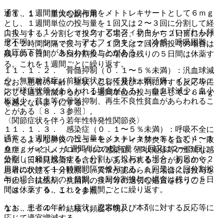
通常、１週間単位の投与量をメトトレキサートとして６ｍｇ
１１．１． 重大な副作用
とし、１週間単位の投与量を１回又は２〜３回に分割して経
１１．１．１． ショック、アナフィラキシー（いずれも頻
口投与する。分割して投与する場合、初日から２日目にかけ
度不明）：ショック、アナフィラキシー（冷感、呼吸困難、
て１２時間間隔で投与する。１回又は２回分割投与の場合は
血圧低下等）があらわれることがある。
残りの６日間、３回分割投与の場合は残りの５日間は休薬す
る。これを１週間ごとに繰り返す。
１１．１．２． 骨髄抑制（０．１〜５％未満）：汎血球減
少、無顆粒球症（前駆症状として発熱、咽頭痛、インフルエ
なお、患者の年齢、症状、忍容性及び本剤に対する反応等に
ンザ様症状等があらわれる場合がある）、白血球減少、血小
応じて適宜増減するが、１週間単位の投与量として１６ｍｇ
板減少、貧血等の骨髄抑制、再生不良性貧血があらわれるこ
を超えないようにする。
とがある〔８．３参照〕。
〈関節症状を伴う若年性特発性関節炎〉
１１．１．３． 感染症（０．１〜５％未満）：呼吸不全に
通常、１週間単位の投与量をメトトレキサートとして４〜１
いたるような肺炎（ニューモシスティス肺炎等を含む）、敗
０ｍｇ／uとし、１週間単位の投与量を１回又は２〜３回に
血症、サイトメガロウイルス感染症、帯状疱疹等の重篤な感
分割して経口投与する。分割して投与する場合、初日から２
染症（日和見感染症を含む）があらわれることがあるので、
日目にかけて１２時間間隔で投与する。１回又は２回分割投
患者の状態を十分観察し、異常が認められた場合には投与を
与の場合は残りの６日間、３回分割投与の場合は残りの５日
中止し、抗生剤、抗菌剤の投与等の適切な処置を行うこと
間は休薬する。これを１週間ごとに繰り返す。
〔８．７、９．１．２参照〕。
なお、患者の年齢、症状、忍容性及び本剤に対する反応等に
１１．１．４． 結核（頻度不明）。
応じて適宜増減する。