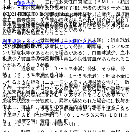
１１．１．１３． 進行性多巣性白質脳症（ＰＭＬ）（頻度
運営会社
１１．１． 重大な副作用
不明）：本剤投与中及び投与終了後は患者の状態を十分に観
© 2021 HOKUTO Inc. All rights reserved.
察し、意識障害、認知機能障害、麻痺症状（片麻痺、四肢麻
１１．１．１． ショック、アナフィラキシー（いずれも頻
痺）、構音障害、失語等の症状があらわれた場合は、ＭＲＩ
度不明）：ショック、アナフィラキシー（冷感、呼吸困難、
※本製品は疾病の診断・治療・予防を目的としたプログラム
による画像診断及び脳脊髄液検査を行うとともに、投与を中
血圧低下等）があらわれることがある。
ではありません。
止し、適切な処置を行うこと。
１１．１．２． 骨髄抑制（０．１〜５％未満）：汎血球減
利用規約
プライバシーポリシー
お問い合わせ
その他の副作用
少、無顆粒球症（前駆症状として発熱、咽頭痛、インフルエ
ンザ様症状等があらわれる場合がある）、白血球減少、血小
１１．２． その他の副作用
板減少、貧血等の骨髄抑制、再生不良性貧血があらわれるこ
とがある〔８．３参照〕。
１）． 過敏症：（０．１〜５％未満）発疹、そう痒、発
熱、（０．１％未満）蕁麻疹。
１１．１．３． 感染症（０．１〜５％未満）：呼吸不全に
いたるような肺炎（ニューモシスティス肺炎等を含む）、敗
２）． 血液：（０．１〜５％未満）好酸球増多、（０．
血症、サイトメガロウイルス感染症、帯状疱疹等の重篤な感
１％未満）出血、（頻度不明）低ガンマグロブリン血症、リ
染症（日和見感染症を含む）があらわれることがあるので、
ンパ節腫脹。
患者の状態を十分観察し、異常が認められた場合には投与を
中止し、抗生剤、抗菌剤の投与等の適切な処置を行うこと
３）． 肝臓：（５％以上）肝機能障害（ＡＬＴ上昇、ＡＳ
〔８．７、９．１．２参照〕。
Ｔ上昇、ＡＬ−Ｐ上昇等）、（０．１〜５％未満）ＬＤＨ上
昇、（頻度不明）黄疸、脂肪肝。
１１．１．４． 結核（頻度不明）。