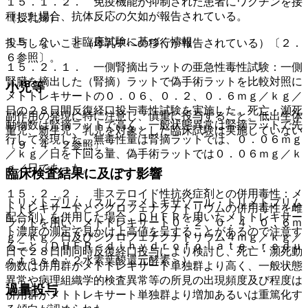
１５．１．２． 免疫機能が抑制された患者にワクチンを接
種した場合、抗体反応の欠如が報告されている。
（授乳婦）
１５．２． 非臨床試験に基づく情報
投与しないこと（母乳中への移行が報告されている）〔２．
６参照〕。
１５．２．１． 一側腎摘出ラットの亜急性毒性試験：一側
腎臓を摘出した（腎摘）ラットで偽手術ラットを比較対照に
小児等
メトトレキサートの０．０６、０．２、０．６ｍｇ／ｋｇ／
日の２８日間反復経口投与毒性試験を実施した。死亡・瀕死
副作用の発現に特に注意し、慎重に投与すること。低出生体
動物数は腎摘ラットで高く、一般状態異常は腎摘ラットで先
重児、新生児、乳児を対象とした臨床試験は実施していない
行して発現した。無毒性量は腎摘ラットでは、０．０６ｍｇ
〔９．４．２参照〕。
／ｋｇ／日を下回る量、偽手術ラットでは０．０６ｍｇ／ｋ
ｇ／日であった。
臨床検査結果に及ぼす影響
１５．２．２． 非ステロイド性抗炎症剤との併用毒性：メ
トリメトプリム（スルファメトキサゾール・トリメトプリム
トトレキサートとジクロフェナクナトリウムの併用毒性を雌
配合剤）を併用した場合、ＤＨＦＲを用いたメトトレキサー
ラットを用い、メトトレキサート０．２、０．４、０．６ｍ
ト濃度の測定で見かけ上高値を呈することがあるので注意す
ｇ／ｋｇ／日及びジクロフェナクナトリウム４ｍｇ／ｋｇ／
ること（ＤＨＦＲ＜ｄｉｈｙｄｒｏｆｏｌａｔｅ ｒｅｄｕ
日で２８日間同時反復経口投与により検討し、死亡・瀕死動
ｃｔａｓｅ：２水素葉酸還元酵素＞）。
物数は併用群がメトトレキサート単独群より高く、一般状態
異常や病理組織学的検査異常等の所見の出現頻度及び程度は
過量投与
併用群がメトトレキサート単独群より増加あるいは重篤化す