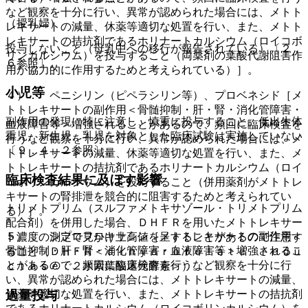
など観察を十分に行い、異常が認められた場合には、メトト
（授乳婦）
レキサートの減量、休薬等適切な処置を行い、また、メトト
レキサートの拮抗剤であるホリナートカルシウム（ロイコボ
投与しないこと（母乳中への移行が報告されている）〔２．
リンカルシウム）を投与すること（両薬剤の葉酸代謝阻害作
６参照〕。
用が協力的に作用するためと考えられている）］。
小児等
４）． ペニシリン（ピペラシリン等）、プロベネシド［メ
トトレキサートの副作用＜骨髄抑制・肝・腎・消化管障害・
副作用の発現に特に注意し、慎重に投与すること。低出生体
血液障害等＞増強されることがあるので、頻回に臨床検査を
重児、新生児、乳児を対象とした臨床試験は実施していない
行うなど観察を十分に行い、異常が認められた場合には、メ
〔９．４．２参照〕。
トトレキサートの減量、休薬等適切な処置を行い、また、メ
トトレキサートの拮抗剤であるホリナートカルシウム（ロイ
臨床検査結果に及ぼす影響
コボリンカルシウム）を投与すること（併用薬剤がメトトレ
キサートの腎排泄を競合的に阻害するためと考えられてい
トリメトプリム（スルファメトキサゾール・トリメトプリム
る）］。
配合剤）を併用した場合、ＤＨＦＲを用いたメトトレキサー
５）． シプロフロキサシン［メトトレキサートの副作用＜
ト濃度の測定で見かけ上高値を呈することがあるので注意す
骨髄抑制・肝・腎・消化管障害・血液障害等＞増強されるこ
ること（ＤＨＦＲ＜ｄｉｈｙｄｒｏｆｏｌａｔｅ ｒｅｄｕ
とがあるので、頻回に臨床検査を行うなど観察を十分に行
ｃｔａｓｅ：２水素葉酸還元酵素＞）。
い、異常が認められた場合には、メトトレキサートの減量、
過量投与
休薬等適切な処置を行い、また、メトトレキサートの拮抗剤