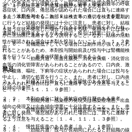
ついて患者に十分理解させ、発熱、咳嗽・呼吸困難等の呼吸
者、４）結核患者との濃厚接触歴を有する患者］。
器症状、口内炎、倦怠感が認められた場合には直ちに連絡す
るよう注意を与えること〔８．４、８．６、８．７参照〕。
また、本剤投与中も、胸部Ｘ線検査等の適切な検査を定期的
に行うなど結核の発現には十分に注意し、患者に対し、結核
１．５． 使用が長期間にわたると副作用が強くあらわれ、
を疑う症状が発現した場合（持続する咳、発熱等）には速や
遷延性に推移することがあるので、投与は慎重に行うこと。
かに主治医に連絡するよう説明すること。なお、結核の活動
性が確認された場合は本剤を投与しないこと〔９．１．３参
１．６． 腎機能低下している場合には副作用が強くあらわ
照〕。
れることがあるため、本剤投与開始前及び投与中は腎機能検
査を行うなど、患者の状態を十分観察すること。
８．６． 〈効能共通〉出血性腸炎、消化管潰瘍・消化管出
血等の消化管障害があらわれることがあるので、口内炎、激
禁忌
しい腹痛、嘔吐、下痢等の症状があらわれた場合には投与を
中止し、適切な処置を行うこと。また、患者に対し、口内炎
２．１． 妊婦又は妊娠している可能性のある女性〔９．５
があらわれた場合には、直ちに連絡するよう注意を与えるこ
妊婦の項参照〕。
と〔１．４、１１．１．９参照〕。
２．２． 本剤の成分に対し過敏症の既往歴のある患者。
８．７． 〈効能共通〉感染症の発現又は感染症増悪、出血
傾向の発現又は出血傾向増悪に十分注意すること。また、患
２．３． 骨髄抑制のある患者［骨髄抑制を増悪させるおそ
者に対し発熱、倦怠感があらわれた場合には、直ちに連絡す
れがある］。
るよう注意を与えること〔１．４、１１．１．３参照〕。
２．４． 慢性肝疾患のある患者〔９．３．１参照〕。
８．８． 〈効能共通〉投与が長期間にわたると肝組織の線