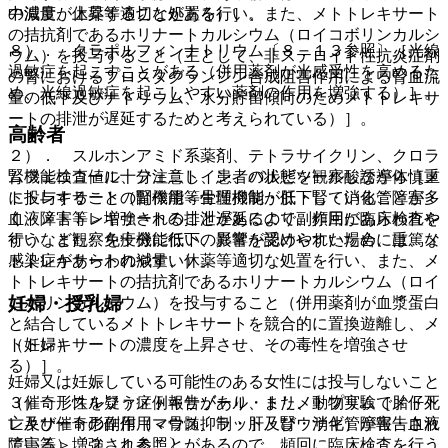
中濃度が上昇することがある）］。
の減量、休薬等適切な処置を行い、また、メトトレキサート
の拮抗剤であるホリナートカルシウム（ロイコボリンカルシ
８）． タラポルフィンナトリウム〔８．１３参照〕［光線
ウム）を投与すること（主として、非ステロイド性抗炎症剤
過敏症を起こすことがある（併用薬剤が光感受性を高めるた
の腎におけるプロスタグランジン合成阻害作用による腎血流
め、光線過敏症を起こしやすい薬剤の作用を増強する）］。
量の低下及びナトリウム、水分貯留傾向のためメトトレキサ
ートの排泄が遅延するためと考えられている）］。
高齢者
２）． スルホンアミド系薬剤、テトラサイクリン、クロラ
腎機能検査値に十分注意し、患者の状態を観察しながら慎重
ムフェニコール、フェニトイン、バルビツール酸誘導体［メ
に投与すること（腎機能等生理機能が低下していることが多
トトレキサートの副作用＜骨髄抑制・肝・腎・消化管障害・
く、メトトレキサートの排泄遅延により副作用があらわれや
血液障害等＞増強されることがあるので、頻回に臨床検査を
すい、また、免疫機能低下の影響を受けやすいため、重篤な
行うなど観察を十分に行い、異常が認められた場合には、メ
感染症があらわれやすい）。
トトレキサートの減量、休薬等適切な処置を行い、また、メ
トトレキサートの拮抗剤であるホリナートカルシウム（ロイ
妊婦・授乳婦
コボリンカルシウム）を投与すること（併用薬剤が血漿蛋白
と結合しているメトトレキサートを競合的に置換遊離し、メ
（妊婦）
トトレキサートの濃度を上昇させ、その毒性を増強させ
る）］。
妊婦又は妊娠している可能性のある女性には投与しないこと
（催奇形性を疑う症例報告があり、また、動物実験で胎仔死
３）． スルファメトキサゾール・トリメトプリム［メトト
亡及び催奇形作用（マウス、ラット及びウサギ）が報告され
レキサートの副作用＜骨髄抑制・肝・腎・消化管障害・血液
ている）〔２．１参照〕。
障害等＞増強されることがあるので、頻回に臨床検査を行う