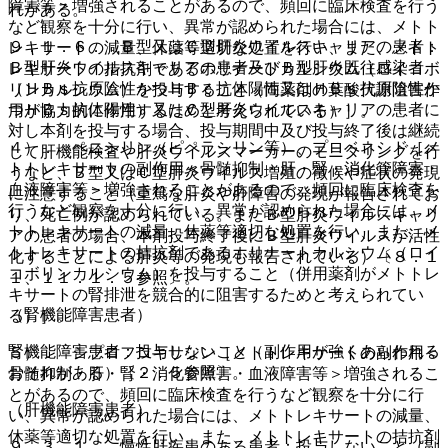
障害等＞増強されることがあるので、頻回に臨床検査を行う
れがある。
など観察を十分に行い、異常が認められた場合には、メトト
９．１．６． Ｂ型又はＣ型肝炎ウイルスキャリアの患者：
レキサートの減量、休薬等適切な処置を行い、また、メトト
Ｂ型肝炎ウイルスキャリアの患者及びＢ型肝炎既往感染者
レキサートの拮抗剤であるホリナートカルシウム（ロイコボ
（ＨＢｓ抗原陰性かつＨＢｃ抗体陽性又はＨＢｓ抗原陰性か
リンカルシウム）を投与すること（両薬剤の葉酸代謝阻害作
つＨＢｓ抗体陽性）又はＣ型肝炎ウイルスキャリアの患者に
用が協力的に作用するためと考えられている）］。
対し本剤を投与する場合、投与期間中及び投与終了後は継続
４）． ペニシリン（ピペラシリン等）、プロベネシド［メ
して肝機能検査や肝炎ウイルスマーカーのモニタリングを行
トトレキサートの副作用＜骨髄抑制・肝・腎・消化管障害・
うなど、Ｂ型又はＣ型肝炎ウイルス増殖の徴候や症状の発現
血液障害等＞増強されることがあるので、頻回に臨床検査を
に注意すること（重篤な肝炎や肝障害の発現が報告されてお
行うなど観察を十分に行い、異常が認められた場合には、メ
り、死亡例が認められている。またＢ型肝炎ウイルスキャリ
トトレキサートの減量、休薬等適切な処置を行い、また、メ
アの患者の場合、本剤投与終了後にＢ型肝炎ウイルスが活性
トトレキサートの拮抗剤であるホリナートカルシウム（ロイ
化することによる肝炎等の発現も報告されている）〔８．１
コボリンカルシウム）を投与すること（併用薬剤がメトトレ
１、１１．１．５参照〕。
キサートの腎排泄を競合的に阻害するためと考えられてい
（腎機能障害患者）
る）］。
腎機能障害患者：投与しないこと（副作用が強くあらわれる
５）． シプロフロキサシン［メトトレキサートの副作用＜
おそれがある）〔２．５参照〕。
骨髄抑制・肝・腎・消化管障害・血液障害等＞増強されるこ
とがあるので、頻回に臨床検査を行うなど観察を十分に行
（肝機能障害患者）
い、異常が認められた場合には、メトトレキサートの減量、
休薬等適切な処置を行い、また、メトトレキサートの拮抗剤
９．３．１． 慢性肝疾患のある患者：投与しないこと（副