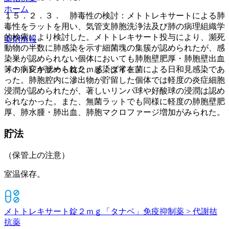
ホーム
１５．２．３． 肺毒性の検討：メトトレキサートによる肺
毒性をラットを用い、気管支肺胞洗浄法及び肺の病理組織学
的検索により検討した。メトトレキサート投与により、瀕死
薬剤情報
動物の半数に肺感染を示す細菌塊の集簇が認められたが、感
染巣が認められない個体においても肺胞壁肥厚・肺胞壁出血
等の病変が認められた。感染は常在菌による日和見感染であ
メトトレキサート錠２ｍｇ「ダイト」
った。肺胞腔内に滲出物が貯留した個体では軽度の炎症細胞
浸潤が認められたが、著しいリンパ球や好酸球の浸潤は認め
られなかった。また、無菌ラットでも同様に軽度の肺胞壁肥
厚、肺水腫・肺出血、肺胞マクロファージ増加がみられた。
貯法
（保管上の注意）
室温保存。
メトトレキサート錠２ｍｇ「タナベ」
免疫抑制薬 > 代謝拮
抗薬