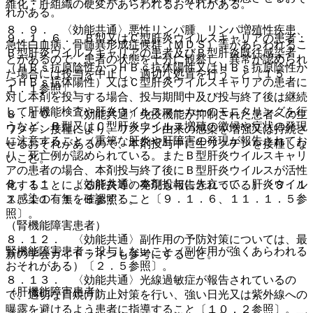
維化・肝組織の硬変があらわれるおそれがある。
れがある。
８．９． 〈効能共通〉悪性リンパ腫、リンパ増殖性疾患、
９．１．６． Ｂ型又はＣ型肝炎ウイルスキャリアの患者：
急性白血病、骨髄異形成症候群（ＭＤＳ）等があらわれるこ
Ｂ型肝炎ウイルスキャリアの患者及びＢ型肝炎既往感染者
とがあるので、患者の状態を十分に観察し、異常が認められ
（ＨＢｓ抗原陰性かつＨＢｃ抗体陽性又はＨＢｓ抗原陰性か
た場合には投与を中止し、適切な処置を行うこと〔１５．
つＨＢｓ抗体陽性）又はＣ型肝炎ウイルスキャリアの患者に
１．１参照〕。
対し本剤を投与する場合、投与期間中及び投与終了後は継続
して肝機能検査や肝炎ウイルスマーカーのモニタリングを行
８．１０． 〈効能共通〉免疫機能が抑制された患者への生
うなど、Ｂ型又はＣ型肝炎ウイルス増殖の徴候や症状の発現
ワクチン接種により、ワクチン由来の感染を増強又は持続さ
に注意すること（重篤な肝炎や肝障害の発現が報告されてお
せるおそれがあるので、本剤投与中に生ワクチンを接種しな
り、死亡例が認められている。またＢ型肝炎ウイルスキャリ
いこと。
アの患者の場合、本剤投与終了後にＢ型肝炎ウイルスが活性
８．１１． 〈効能共通〉本剤投与に先立って、肝炎ウイル
化することによる肝炎等の発現も報告されている）〔８．１
ス感染の有無を確認すること〔９．１．６、１１．１．５参
１、１１．１．５参照〕。
照〕。
（腎機能障害患者）
８．１２． 〈効能共通〉副作用の予防対策については、最
腎機能障害患者：投与しないこと（副作用が強くあらわれる
新の学会ガイドラインも参考にすること。
おそれがある）〔２．５参照〕。
８．１３． 〈効能共通〉光線過敏症が報告されているの
（肝機能障害患者）
で、適切な日焼け防止対策を行い、強い日光又は紫外線への
曝露を避けるよう患者に指導すること〔１０．２参照〕。