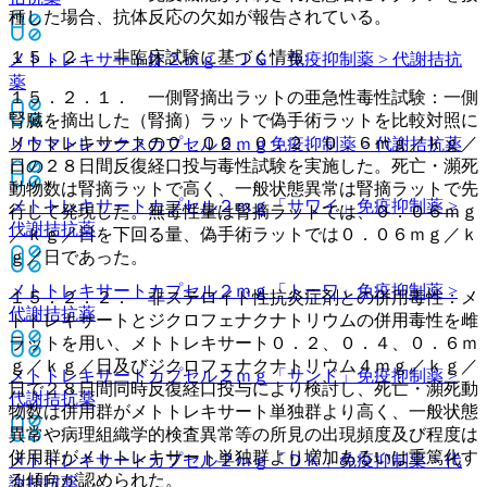
種した場合、抗体反応の欠如が報告されている。
１５．２． 非臨床試験に基づく情報
メトトレキサート錠２ｍｇ「ＪＧ」
免疫抑制薬 > 代謝拮抗
薬
１５．２．１． 一側腎摘出ラットの亜急性毒性試験：一側
腎臓を摘出した（腎摘）ラットで偽手術ラットを比較対照に
メトトレキサートの０．０６、０．２、０．６ｍｇ／ｋｇ／
リウマトレックスカプセル２ｍｇ
免疫抑制薬 > 代謝拮抗薬
日の２８日間反復経口投与毒性試験を実施した。死亡・瀕死
動物数は腎摘ラットで高く、一般状態異常は腎摘ラットで先
メトトレキサートカプセル２ｍｇ「サワイ」
免疫抑制薬 >
行して発現した。無毒性量は腎摘ラットでは、０．０６ｍｇ
代謝拮抗薬
／ｋｇ／日を下回る量、偽手術ラットでは０．０６ｍｇ／ｋ
ｇ／日であった。
メトトレキサートカプセル２ｍｇ「トーワ」
免疫抑制薬 >
１５．２．２． 非ステロイド性抗炎症剤との併用毒性：メ
代謝拮抗薬
トトレキサートとジクロフェナクナトリウムの併用毒性を雌
ラットを用い、メトトレキサート０．２、０．４、０．６ｍ
ｇ／ｋｇ／日及びジクロフェナクナトリウム４ｍｇ／ｋｇ／
メトトレキサートカプセル２ｍｇ「サンド」
免疫抑制薬 >
日で２８日間同時反復経口投与により検討し、死亡・瀕死動
代謝拮抗薬
物数は併用群がメトトレキサート単独群より高く、一般状態
異常や病理組織学的検査異常等の所見の出現頻度及び程度は
併用群がメトトレキサート単独群より増加あるいは重篤化す
メトトレキサートカプセル２ｍｇ「ＤＫ」
免疫抑制薬 > 代
る傾向が認められた。
謝拮抗薬