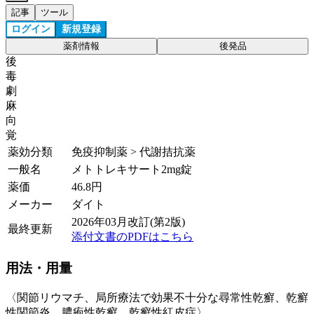
記事
ツール
ログイン
新規登録
薬剤情報
後発品
後
毒
劇
麻
向
覚
薬効分類
免疫抑制薬 > 代謝拮抗薬
一般名
メトトレキサート2mg錠
薬価
46.8
円
メーカー
ダイト
2026年03月改訂(第2版)
最終更新
添付文書のPDFはこちら
用法・用量
〈関節リウマチ、局所療法で効果不十分な尋常性乾癬、乾癬
性関節炎、膿疱性乾癬、乾癬性紅皮症〉