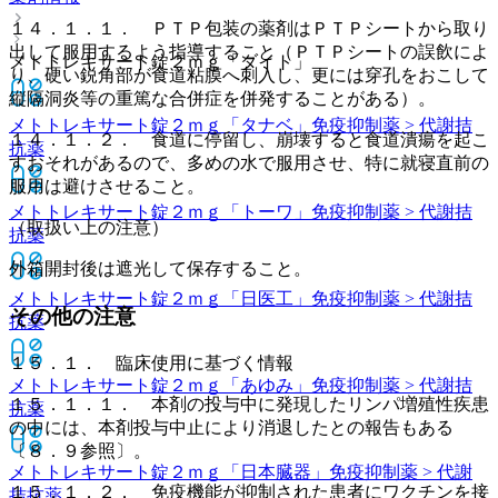
１４．１．１． ＰＴＰ包装の薬剤はＰＴＰシートから取り
出して服用するよう指導すること（ＰＴＰシートの誤飲によ
メトトレキサート錠２ｍｇ「ダイト」
り、硬い鋭角部が食道粘膜へ刺入し、更には穿孔をおこして
縦隔洞炎等の重篤な合併症を併発することがある）。
メトトレキサート錠２ｍｇ「タナベ」
免疫抑制薬 > 代謝拮
１４．１．２． 食道に停留し、崩壊すると食道潰瘍を起こ
抗薬
すおそれがあるので、多めの水で服用させ、特に就寝直前の
服用は避けさせること。
メトトレキサート錠２ｍｇ「トーワ」
免疫抑制薬 > 代謝拮
（取扱い上の注意）
抗薬
外箱開封後は遮光して保存すること。
メトトレキサート錠２ｍｇ「日医工」
免疫抑制薬 > 代謝拮
その他の注意
抗薬
１５．１． 臨床使用に基づく情報
メトトレキサート錠２ｍｇ「あゆみ」
免疫抑制薬 > 代謝拮
１５．１．１． 本剤の投与中に発現したリンパ増殖性疾患
抗薬
の中には、本剤投与中止により消退したとの報告もある
〔８．９参照〕。
メトトレキサート錠２ｍｇ「日本臓器」
免疫抑制薬 > 代謝
１５．１．２． 免疫機能が抑制された患者にワクチンを接
拮抗薬