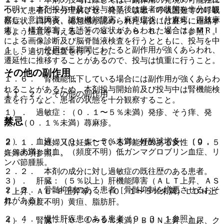
不明）：本剤投与中及び投与終了後は患者の状態を十分に観
ついて患者に十分理解させ、発熱、咳嗽・呼吸困難等の呼吸
察し、意識障害、認知機能障害、麻痺症状（片麻痺、四肢麻
器症状、口内炎、倦怠感が認められた場合には直ちに連絡す
痺）、構音障害、失語等の症状があらわれた場合は、ＭＲＩ
るよう注意を与えること〔８．４、８．６、８．７参照〕。
による画像診断及び脳脊髄液検査を行うとともに、投与を中
１．５． 使用が長期間にわたると副作用が強くあらわれ、
止し、適切な処置を行うこと。
遷延性に推移することがあるので、投与は慎重に行うこと。
その他の副作用
１．６． 腎機能低下している場合には副作用が強くあらわ
れることがあるため、本剤投与開始前及び投与中は腎機能検
１１．２． その他の副作用
査を行うなど、患者の状態を十分観察すること。
１）． 過敏症：（０．１〜５％未満）発疹、そう痒、発
禁忌
熱、（０．１％未満）蕁麻疹。
２）． 血液：（０．１〜５％未満）好酸球増多、（０．
２．１． 妊婦又は妊娠している可能性のある女性〔９．５
１％未満）出血、（頻度不明）低ガンマグロブリン血症、リ
妊婦の項参照〕。
ンパ節腫脹。
２．２． 本剤の成分に対し過敏症の既往歴のある患者。
３）． 肝臓：（５％以上）肝機能障害（ＡＬＴ上昇、ＡＳ
２．３． 骨髄抑制のある患者［骨髄抑制を増悪させるおそ
Ｔ上昇、ＡＬ−Ｐ上昇等）、（０．１〜５％未満）ＬＤＨ上
れがある］。
昇、（頻度不明）黄疸、脂肪肝。
２．４． 慢性肝疾患のある患者〔９．３．１参照〕。
４）． 腎臓：（０．１〜５％未満）ＢＵＮ上昇、血尿、ク