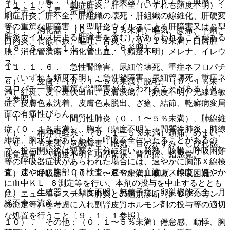
４）． 腎臓：（０．１〜５％未満）ＢＵＮ上昇、血尿、ク
１１．１．５． 劇症肝炎、肝不全（いずれも頻度不明）：
レアチニン上昇、蛋白尿。
劇症肝炎、肝不全、肝組織の壊死・肝組織の線維化、肝硬変
等の重篤な肝障害（Ｂ型肝炎ウイルスによる肝障害又はＣ型
５）． 消化器：（０．１〜５％未満）嘔気、腹痛、下痢、
肝炎ウイルスによる肝障害を含む）があらわれることがある
口内炎、食欲不振、嘔吐、舌炎、（０．１％未満）口唇腫
〔８．３、８．１１、９．１．６参照〕。
脹、消化管潰瘍・消化管出血、（頻度不明）メレナ、イレウ
ス。
１１．１．６． 急性腎障害、尿細管壊死、重症ネフロパチ
ー（いずれも頻度不明）：急性腎障害、尿細管壊死、重症ネ
６）． 皮膚：（０．１〜５％未満）脱毛、（０．１％未
フロパチー等の重篤な腎障害があらわれることがある〔８．
満）紅斑、皮下斑状出血、皮膚潰瘍、（頻度不明）光線過敏
３参照〕。
症、皮膚色素沈着、皮膚色素脱出、ざ瘡、結節、乾癬病変局
面の有痛性びらん。
１１．１．７． 間質性肺炎（０．１〜５％未満）、肺線維
症（０．１％未満）、胸水（頻度不明）：間質性肺炎、肺線
７）． 精神神経系：（０．１〜５％未満）頭痛、めまい、
維症、胸水等があらわれ、呼吸不全にいたることがあるの
（０．１％未満）意識障害、眠気、目のかすみ、しびれ感、
で、投与開始後は観察を十分に行い、発熱、咳嗽、呼吸困難
味覚異常、（頻度不明）項部緊張、背部痛、錯感覚。
等の呼吸器症状があらわれた場合には、速やかに胸部Ｘ線検
査、速やかに胸部ＣＴ検査、速やかに血液ガス検査、速やか
８）． 呼吸器：（０．１〜５％未満）咳嗽、呼吸困難。
に血中ＫＬ−６測定等を行い、本剤の投与を中止するととも
９）． 生殖器：（頻度不明）無精子症、卵巣機能不全、月
に、ニューモシスティス肺炎との鑑別診断（β−Ｄグルカン
経不全、流産。
の測定等）を考慮に入れ副腎皮質ホルモン剤の投与等の適切
な処置を行うこと〔９．１．１参照〕。
１０）． その他：（０．１〜５％未満）倦怠感、動悸、胸