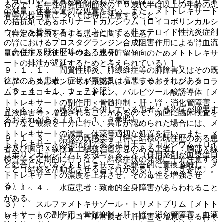
十分に行い、異常が認められた場合には、メトトレキサート
るので、若年性特発性関節炎の１０歳代半ば以上の年齢の患
の減量、休薬等適切な処置を行い、また、メトトレキサート
者等の投与量については特に注意すること。
の拮抗剤であるホリナートカルシウム（ロイコボリンカルシ
ウム）を投与すること（主として、非ステロイド性抗炎症剤
（特定の背景を有する患者に関する注意）
の腎におけるプロスタグランジン合成阻害作用による腎血流
（合併症・既往歴等のある患者）
量の低下及びナトリウム、水分貯留傾向のためメトトレキサ
ートの排泄が遅延するためと考えられている）］。
９．１．１． 間質性肺炎、肺線維症等の肺障害又はその既
往歴のある患者：症状が再燃又は増悪するおそれがある
２）． スルホンアミド系薬剤、テトラサイクリン、クロラ
〔８．４、１１．１．７参照〕。
ムフェニコール、フェニトイン、バルビツール酸誘導体［メ
トトレキサートの副作用＜骨髄抑制・肝・腎・消化管障害・
９．１．２． 感染症を合併している患者：感染症が増悪す
血液障害等＞増強されることがあるので、頻回に臨床検査を
るおそれがある〔１１．１．３参照〕。
行うなど観察を十分に行い、異常が認められた場合には、メ
トトレキサートの減量、休薬等適切な処置を行い、また、メ
９．１．３． 結核の既感染者（特に結核の既往歴のある患
トトレキサートの拮抗剤であるホリナートカルシウム（ロイ
者及び胸部Ｘ線検査上結核治癒所見のある患者）：胸部Ｘ線
コボリンカルシウム）を投与すること（併用薬剤が血漿蛋白
検査等を定期的に行うなど、結核症状の発現に十分注意する
と結合しているメトトレキサートを競合的に置換遊離し、メ
こと（結核を活動化させるおそれがある）〔８．５参照〕。
トトレキサートの濃度を上昇させ、その毒性を増強させ
る）］。
９．１．４． 水痘患者：致命的全身障害があらわれること
がある。
３）． スルファメトキサゾール・トリメトプリム［メトト
レキサートの副作用＜骨髄抑制・肝・腎・消化管障害・血液
９．１．５． アルコール常飲者：肝障害を増悪させるおそ