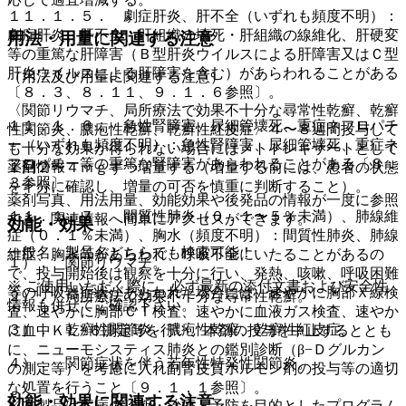
１１．１．５． 劇症肝炎、肝不全（いずれも頻度不明）：
劇症肝炎、肝不全、肝組織の壊死・肝組織の線維化、肝硬変
用法・用量に関連する注意
等の重篤な肝障害（Ｂ型肝炎ウイルスによる肝障害又はＣ型
肝炎ウイルスによる肝障害を含む）があらわれることがある
（用法及び用量に関連する注意）
〔８．３、８．１１、９．１．６参照〕。
〈関節リウマチ、局所療法で効果不十分な尋常性乾癬、乾癬
１１．１．６． 急性腎障害、尿細管壊死、重症ネフロパチ
性関節炎、膿疱性乾癬、乾癬性紅皮症〉４〜８週間投与して
ー（いずれも頻度不明）：急性腎障害、尿細管壊死、重症ネ
も十分な効果が得られない場合にはメトトレキサートとして
フロパチー等の重篤な腎障害があらわれることがある〔８．
薬剤情報
１回２〜４ｍｇずつ増量する（増量する前には、患者の状態
３参照〕。
を十分に確認し、増量の可否を慎重に判断すること）。
薬剤写真、用法用量、効能効果や後発品の情報が一度に参照
１１．１．７． 間質性肺炎（０．１〜５％未満）、肺線維
でき、関連情報へ簡単にアクセスができます。
効能・効果
症（０．１％未満）、胸水（頻度不明）：間質性肺炎、肺線
一般名、製品名どちらでも検索可能！
維症、胸水等があらわれ、呼吸不全にいたることがあるの
１）． 関節リウマチ。
で、投与開始後は観察を十分に行い、発熱、咳嗽、呼吸困難
※ ご使用いただく際に、必ず最新の添付文書および安全性
等の呼吸器症状があらわれた場合には、速やかに胸部Ｘ線検
２）． 局所療法で効果不十分な尋常性乾癬。
情報も併せてご確認下さい。
査、速やかに胸部ＣＴ検査、速やかに血液ガス検査、速やか
３）． 乾癬性関節炎、膿疱性乾癬、乾癬性紅皮症。
に血中ＫＬ−６測定等を行い、本剤の投与を中止するととも
に、ニューモシスティス肺炎との鑑別診断（β−Ｄグルカン
４）． 関節症状を伴う若年性特発性関節炎。
の測定等）を考慮に入れ副腎皮質ホルモン剤の投与等の適切
な処置を行うこと〔９．１．１参照〕。
効能・効果に関連する注意
※本製品は疾病の診断・治療・予防を目的としたプログラム