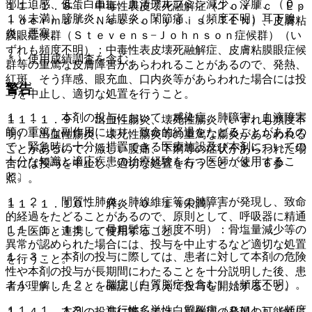
部圧迫感、低蛋白血症、血清アルブミン減少、浮腫、（０．
１１．１．８． 中毒性表皮壊死融解症（Ｔｏｘｉｃ Ｅｐ
１％未満）膀胱炎、結膜炎、関節痛、（頻度不明）耳下腺
ｉｄｅｒｍａｌ Ｎｅｃｒｏｌｙｓｉｓ：ＴＥＮ）、皮膚粘
炎、悪寒。
膜眼症候群（Ｓｔｅｖｅｎｓ−Ｊｏｈｎｓｏｎ症候群）（い
ずれも頻度不明）：中毒性表皮壊死融解症、皮膚粘膜眼症候
＊）使用成績調査を含む。
群等の重篤な皮膚障害があらわれることがあるので、発熱、
紅斑、そう痒感、眼充血、口内炎等があらわれた場合には投
警告
与を中止し、適切な処置を行うこと。
１．１． 本剤の投与において、感染症、肺障害、血液障害
１１．１．９． 出血性腸炎、壊死性腸炎（いずれも頻度不
等の重篤な副作用により、致命的経過をたどることがあるの
明）：出血性腸炎、壊死性腸炎等の重篤な腸炎があらわれる
で、緊急時に十分に措置できる医療施設及び本剤についての
ことがあるので、激しい腹痛、下痢等の症状があらわれた場
十分な知識と適応疾患の治療経験をもつ医師が使用するこ
合には投与を中止し、適切な処置を行うこと〔８．６参
と。
照〕。
１．２． 間質性肺炎、肺線維症等の肺障害が発現し、致命
１１．１．１０． 膵炎（０．１％未満）。
的経過をたどることがあるので、原則として、呼吸器に精通
１１．１．１１． 骨粗鬆症（頻度不明）：骨塩量減少等の
した医師と連携して使用すること。
異常が認められた場合には、投与を中止するなど適切な処置
１．３． 本剤の投与に際しては、患者に対して本剤の危険
を行うこと。
性や本剤の投与が長期間にわたることを十分説明した後、患
１１．１．１２． 脳症（白質脳症を含む）（頻度不明）。
者が理解したことを確認したうえで投与を開始すること。
１１．１．１３． 進行性多巣性白質脳症（ＰＭＬ）（頻度
１．４． 本剤の投与に際しては、副作用の発現の可能性に