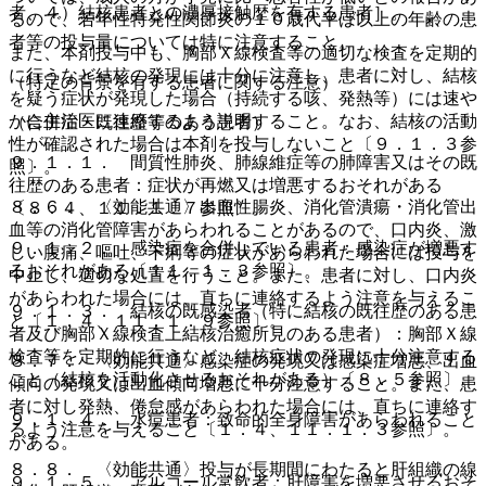
者、４）結核患者との濃厚接触歴を有する患者］。
るので、若年性特発性関節炎の１０歳代半ば以上の年齢の患
者等の投与量については特に注意すること。
また、本剤投与中も、胸部Ｘ線検査等の適切な検査を定期的
に行うなど結核の発現には十分に注意し、患者に対し、結核
（特定の背景を有する患者に関する注意）
を疑う症状が発現した場合（持続する咳、発熱等）には速や
かに主治医に連絡するよう説明すること。なお、結核の活動
（合併症・既往歴等のある患者）
性が確認された場合は本剤を投与しないこと〔９．１．３参
９．１．１． 間質性肺炎、肺線維症等の肺障害又はその既
照〕。
往歴のある患者：症状が再燃又は増悪するおそれがある
８．６． 〈効能共通〉出血性腸炎、消化管潰瘍・消化管出
〔８．４、１１．１．７参照〕。
血等の消化管障害があらわれることがあるので、口内炎、激
９．１．２． 感染症を合併している患者：感染症が増悪す
しい腹痛、嘔吐、下痢等の症状があらわれた場合には投与を
るおそれがある〔１１．１．３参照〕。
中止し、適切な処置を行うこと。また、患者に対し、口内炎
があらわれた場合には、直ちに連絡するよう注意を与えるこ
９．１．３． 結核の既感染者（特に結核の既往歴のある患
と〔１．４、１１．１．９参照〕。
者及び胸部Ｘ線検査上結核治癒所見のある患者）：胸部Ｘ線
検査等を定期的に行うなど、結核症状の発現に十分注意する
８．７． 〈効能共通〉感染症の発現又は感染症増悪、出血
こと（結核を活動化させるおそれがある）〔８．５参照〕。
傾向の発現又は出血傾向増悪に十分注意すること。また、患
者に対し発熱、倦怠感があらわれた場合には、直ちに連絡す
９．１．４． 水痘患者：致命的全身障害があらわれること
るよう注意を与えること〔１．４、１１．１．３参照〕。
がある。
８．８． 〈効能共通〉投与が長期間にわたると肝組織の線
９．１．５． アルコール常飲者：肝障害を増悪させるおそ