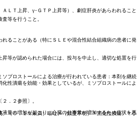
ＡＬＴ上昇、γ−ＧＴＰ上昇等）、劇症肝炎があらわれること
検査等を行うこと。
われることがある（特にＳＬＥや混合性結合組織病の患者に発
上昇等が認められた場合には、投与を中止し、適切な処置を行
ミソプロストールによる治療が行われている患者：本剤を継続
消化性潰瘍を効能・効果としているが、ミソプロストールによ
〔２．２参照〕。
体液量の増加が起こり、心臓の仕事量が増加するため症状を悪
渇、（０．１％未満）嘔吐、（頻度不明）＊消化性潰瘍、＊小
。