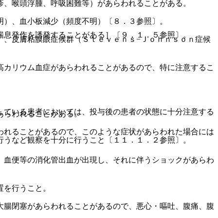
疹、喉頭浮腫、呼吸困難等）があらわれることがある。
明）、血小板減少（頻度不明）〔８．３参照〕。
喘息発作を誘発することがある］〔９．１．５参照〕。
）、皮膚粘膜眼症候群（Ｓｔｅｖｅｎｓ−Ｊｏｈｎｓｏｎ症候
高カリウム血症があらわれることがあるので、特に注意するこ
している患者においては、投与後の患者の状態に十分注意する
あらわれることがある。
われることがあるので、このような症状があらわれた場合には
行うなど観察を十分に行うこと〔１１．１．２参照〕。
、血便等の消化管出血が出現し、それに伴うショックがあらわ
置を行うこと。
大腸閉塞があらわれることがあるので、悪心・嘔吐、腹痛、腹