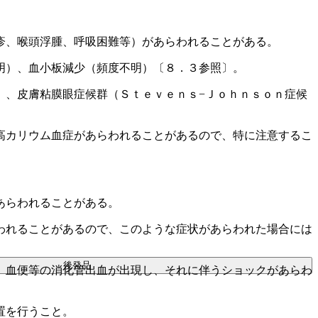
疹、喉頭浮腫、呼吸困難等）があらわれることがある。
明）、血小板減少（頻度不明）〔８．３参照〕。
）、皮膚粘膜眼症候群（Ｓｔｅｖｅｎｓ−Ｊｏｈｎｓｏｎ症候
高カリウム血症があらわれることがあるので、特に注意するこ
あらわれることがある。
われることがあるので、このような症状があらわれた場合には
後発品
、血便等の消化管出血が出現し、それに伴うショックがあらわ
置を行うこと。