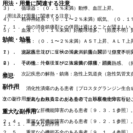
用法・用量に関連する注意
３）． 循環器：（０．１％未満）動悸、血圧上昇。
（用法及び用量に関連する注意）
４）． 精神神経系：（０．１〜２％未満）眠気、（０．１
７．１． 他の消炎鎮痛剤との併用は避けることが望ましい
５）． 血液：（０．１％未満）好酸球増多、（頻度不明）
効能・効果
６）． 肝臓：（０．１〜２％未満）ＡＳＴ上昇、ＡＬＴ上
１）． 次記疾患並びに症状の消炎・鎮痛：関節リウマチ、
７）． 泌尿器：（０．１〜２％未満）蛋白尿、（頻度不明
２）． 手術後、外傷後並びに抜歯後の鎮痛・消炎。
８）． その他：（０．１〜２％未満）浮腫、顔面熱感、（
３）． 次記疾患の解熱・鎮痛：急性上気道炎（急性気管支
禁忌
副作用
２．１． 消化性潰瘍のある患者［プロスタグランジン生合
次の副作用があらわれることがあるので、観察を十分に行い
２．２． 重篤な血液異常のある患者［血小板機能障害を起
２．３． 重篤な肝機能障害のある患者〔９．３．１参照〕
重大な副作用
２．４． 重篤な腎機能障害のある患者〔９．２．１参照〕
１１．１． 重大な副作用
２．５． 重篤な心機能不全のある患者〔９．１．４参照〕