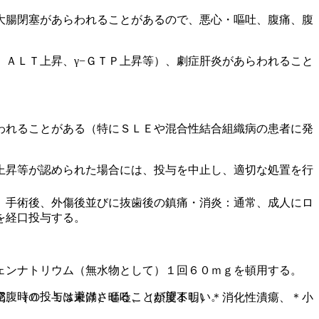
大腸閉塞があらわれることがあるので、悪心・嘔吐、腹痛、腹
ＡＬＴ上昇、γ−ＧＴＰ上昇等）、劇症肝炎があらわれること
われることがある（特にＳＬＥや混合性結合組織病の患者に発
上昇等が認められた場合には、投与を中止し、適切な処置を行
、手術後、外傷後並びに抜歯後の鎮痛・消炎：通常、成人にロ
を経口投与する。
ェンナトリウム（無水物として）１回６０ｍｇを頓用する。
空腹時の投与は避けさせることが望ましい。
渇、（０．１％未満）嘔吐、（頻度不明）＊消化性潰瘍、＊小