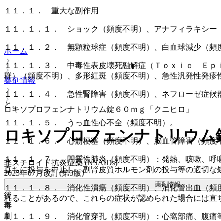
１１．１． 重大な副作用
１１．１．１． ショック（頻度不明）、アナフィラキシー
１１．１．２． 無顆粒球症（頻度不明）、白血球減少（頻
ホーム
１１．１．３． 中毒性表皮壊死融解症（Ｔｏｘｉｃ Ｅｐ
群）（頻度不明）、多形紅斑（頻度不明）、急性汎発性発疹
薬剤情報
１１．１．４． 急性腎障害（頻度不明）、ネフローゼ症候
と。
ロキソプロフェンナトリウム錠６０ｍｇ「クニヒロ」
１１．１．５． うっ血性心不全（頻度不明）。
ロキソプロフェンナトリウム
１１．１．６． 心筋梗塞（頻度不明）、脳血管障害（頻度
１１．１．７． 間質性肺炎（頻度不明）：発熱、咳嗽、呼
非ステロイド抗炎症薬 (NSAIDs)
直ちに投与を中止し、副腎皮質ホルモン剤の投与等の適切な
2025年07月改訂(第3版)
薬剤情報
１１．１．８． 消化性潰瘍（頻度不明）、消化管出血（頻
後
れることがあるので、これらの症状が認められた場合には直
毒
劇
１１．１．９． 消化管穿孔（頻度不明）：心窩部痛、腹痛