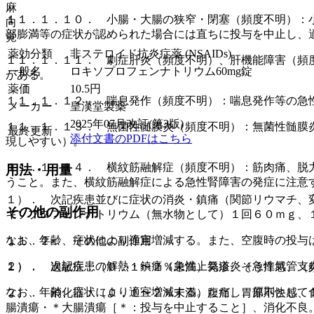
麻
１１．１．１０． 小腸・大腸の狭窄・閉塞（頻度不明）：
向
部膨満等の症状が認められた場合には直ちに投与を中止し、
覚
薬効分類
非ステロイド抗炎症薬 (NSAIDs)
１１．１．１１． 劇症肝炎（頻度不明）、肝機能障害（頻
一般名
ロキソプロフェンナトリウム60mg錠
がある。
薬価
10.5
円
１１．１．１２． 喘息発作（頻度不明）：喘息発作等の急
メーカー
皇漢堂製薬
2025年07月改訂(第3版)
１１．１．１３． 無菌性髄膜炎（頻度不明）：無菌性髄膜
最終更新
添付文書のPDFはこちら
現しやすい）。
１１．１．１４． 横紋筋融解症（頻度不明）：筋肉痛、脱
用法・用量
うこと。また、横紋筋融解症による急性腎障害の発症に注意
１）． 次記疾患並びに症状の消炎・鎮痛（関節リウマチ、
その他の副作用
キソプロフェンナトリウム（無水物として）１回６０ｍｇ、
なお、年齢、症状により適宜増減する。また、空腹時の投与
１１．２． その他の副作用
２）． 次記疾患の解熱・鎮痛（急性上気道炎（急性気管支
１）． 過敏症：（０．１〜２％未満）発疹、そう痒感、（
なお、年齢、症状により適宜増減する。ただし、原則として
２）． 消化器：（０．１〜２％未満）腹痛、胃部不快感、
腸潰瘍・＊大腸潰瘍［＊：投与を中止すること］、消化不良