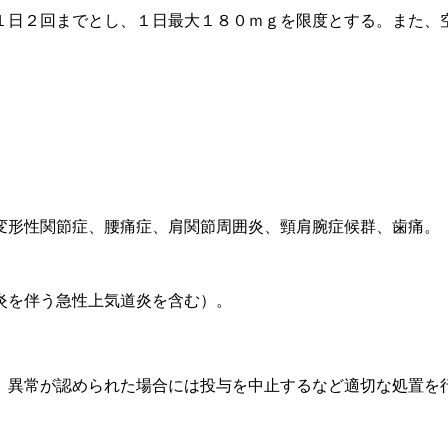
１日２回までとし、１日最大１８０ｍｇを限度とする。また、
。
変形性関節症、腰痛症、肩関節周囲炎、頸肩腕症候群、歯痛。
炎を伴う急性上気道炎を含む）。
、異常が認められた場合には投与を中止するなど適切な処置を