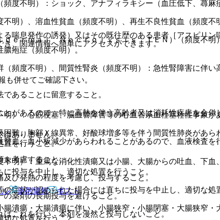
（頻度不明）：ショック、アナフィラキシー（血圧低下、蕁麻
度不明）、溶血性貧血（頻度不明）、再生不良性貧血（頻度不
よる喘息発作の誘発）又はその既往歴のある患者［アスピリン
ｉｄｅｒｍａｌ Ｎｅｃｒｏｌｙｓｉｓ：ＴＥＮ）（頻度不明
でき、関連情報へ簡単にアクセスができます。
性膿疱症（頻度不明）。
群（頻度不明）、間質性腎炎（頻度不明）：急性腎障害に伴い
報も併せてご確認下さい。
法であることに留意すること。
ことがあるので、特に高熱を伴う高齢者又は消耗性疾患を合併
不明）：心筋梗塞、脳血管障害等の心血管系血栓塞栓性事象が
吸困難、胸部Ｘ線異常、好酸球増多等を伴う間質性肺炎があら
ではありません。
性貧血、血小板減少があらわれることがあるので、血液検査を
処置を行うこと。
項を考慮すること。
度不明）：重篤な消化性潰瘍又は小腸、大腸からの吐血、下血
ちに投与を中止し、適切な処置を行うこと。
痛及び発熱の程度を考慮し、投与すること。
等の症状が認められた場合には直ちに投与を中止し、適切な処
アル
薬剤情報
ポスト
一の薬剤の長期投与を避けること。
小腸潰瘍・大腸潰瘍に伴い、小腸狭窄・小腸閉塞・大腸狭窄・
ればこれを行い、本剤を漫然と投与しないこと。
適切な処置を行うこと。