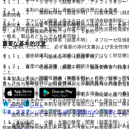
１１．１．１． ショック（頻度不明）、アナフィラキシー
２．６． 本剤の成分に対し過敏症の既往歴のある患者。
１１．１．２． 無顆粒球症（頻度不明）、白血球減少（頻
薬剤情報
２．７． アスピリン喘息（非ステロイド性消炎鎮痛剤等に
１１．１．３． 中毒性表皮壊死融解症（Ｔｏｘｉｃ Ｅｐ
薬剤写真、用法用量、効能効果や後発品の情報が一度に参照
群）（頻度不明）、多形紅斑（頻度不明）、急性汎発性発疹
２．８． 妊娠後期の女性〔９．５．１参照〕。
一般名、製品名どちらでも検索可能！
１１．１．４． 急性腎障害（頻度不明）、ネフローゼ症候
重要な基本的注意
と。
※ ご使用いただく際に、必ず最新の添付文書および安全性情
８．１． 消炎鎮痛剤による治療は原因療法ではなく対症療
１１．１．５． うっ血性心不全（頻度不明）。
８．２． 過度の体温下降、虚脱、四肢冷却等があらわれる
１１．１．６． 心筋梗塞（頻度不明）、脳血管障害（頻度
こと。
１１．１．７． 間質性肺炎（頻度不明）：発熱、咳嗽、呼
※本製品は疾病の診断・治療・予防を目的としたプログラム
８．３． 無顆粒球症、白血球減少、溶血性貧血、再生不良
直ちに投与を中止し、副腎皮質ホルモン剤の投与等の適切な
８．４． 急性疾患に対し本剤を使用する場合には、次の事
１１．１．８． 消化性潰瘍（頻度不明）、消化管出血（頻
れることがあるので、これらの症状が認められた場合には直
・ 急性疾患に対し本剤を使用する場合には、急性炎症、疼
ホーム
ノート
１１．１．９． 消化管穿孔（頻度不明）：心窩部痛、腹痛
表・計算
レジメン
CTCAE
抗菌薬ガイド
ERマニュ
・ 急性疾患に対し本剤を使用する場合には、原則として同
１１．１．１０． 小腸・大腸の狭窄・閉塞（頻度不明）：
新規登録
・ 急性疾患に対し本剤を使用する場合には、原因療法があ
部膨満等の症状が認められた場合には直ちに投与を中止し、