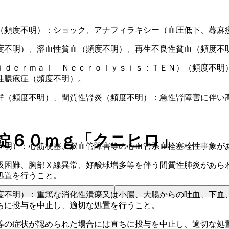
（頻度不明）：ショック、アナフィラキシー（血圧低下、蕁麻
度不明）、溶血性貧血（頻度不明）、再生不良性貧血（頻度不
ｉｄｅｒｍａｌ Ｎｅｃｒｏｌｙｓｉｓ：ＴＥＮ）（頻度不明
性膿疱症（頻度不明）。
群（頻度不明）、間質性腎炎（頻度不明）：急性腎障害に伴い
錠６０ｍｇ「クニヒロ」
不明）：心筋梗塞、脳血管障害等の心血管系血栓塞栓性事象が
吸困難、胸部Ｘ線異常、好酸球増多等を伴う間質性肺炎があら
処置を行うこと。
度不明）：重篤な消化性潰瘍又は小腸、大腸からの吐血、下血
ちに投与を中止し、適切な処置を行うこと。
等の症状が認められた場合には直ちに投与を中止し、適切な処