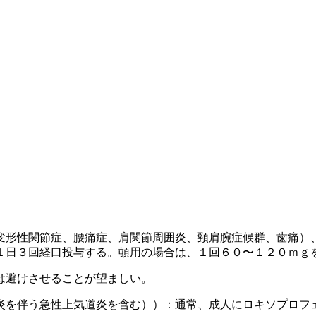
変形性関節症、腰痛症、肩関節周囲炎、頸肩腕症候群、歯痛）
１日３回経口投与する。頓用の場合は、１回６０〜１２０ｍｇ
は避けさせることが望ましい。
炎を伴う急性上気道炎を含む））：通常、成人にロキソプロフ