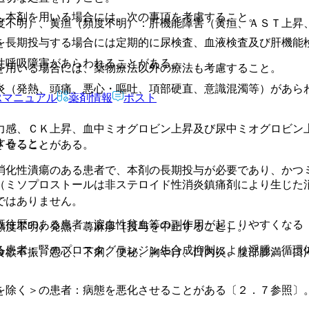
し本剤を用いる場合には、次の事項を考慮すること。
度不明）、黄疸（頻度不明）：肝機能障害（黄疸、ＡＳＴ上昇、
を長期投与する場合には定期的に尿検査、血液検査及び肝機能
性呼吸障害があらわれることがある。
を用いる場合には、薬物療法以外の療法も考慮すること。
炎（発熱、頭痛、悪心・嘔吐、項部硬直、意識混濁等）があら
Rマニュアル
薬剤情報
ポスト
力感、ＣＫ上昇、血中ミオグロビン上昇及び尿中ミオグロビン
すること。
させることがある。
消化性潰瘍のある患者で、本剤の長期投与が必要であり、かつ
（ミソプロストールは非ステロイド性消炎鎮痛剤により生じた
ではありません。
既往歴のある患者：溶血性貧血等の副作用が起こりやすくなる
頻度不明）発熱、蕁麻疹［投与を中止すること］。
る患者：腎のプロスタグランジン生合成抑制により浮腫、循環
食欲不振、悪心、下痢、便秘、胸やけ、口内炎、腹部膨満、口
。
を除く＞の患者：病態を悪化させることがある〔２．７参照〕