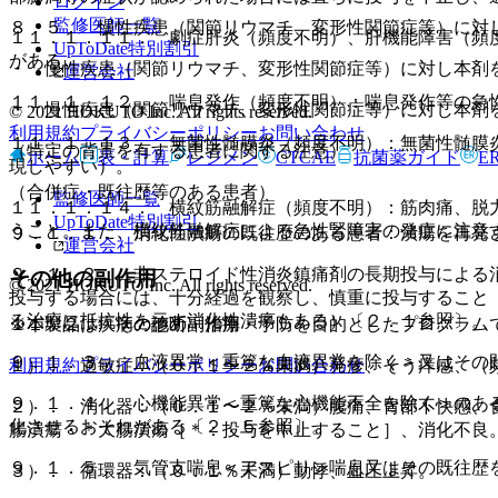
ログイン
監修医師一覧
８．５． 慢性疾患（関節リウマチ、変形性関節症等）に対
１１．１．１１． 劇症肝炎（頻度不明）、肝機能障害（頻
UpToDate特別割引
がある。
・ 慢性疾患（関節リウマチ、変形性関節症等）に対し本剤
運営会社
１１．１．１２． 喘息発作（頻度不明）：喘息発作等の急
・ 慢性疾患（関節リウマチ、変形性関節症等）に対し本剤
© 2021 HOKUTO Inc. All rights reserved.
利用規約
プライバシーポリシー
お問い合わせ
１１．１．１３． 無菌性髄膜炎（頻度不明）：無菌性髄膜
（特定の背景を有する患者に関する注意）
ホーム
表・計算
レジメン
CTCAE
抗菌薬ガイド
E
現しやすい）。
（合併症・既往歴等のある患者）
監修医師一覧
１１．１．１４． 横紋筋融解症（頻度不明）：筋肉痛、脱
UpToDate特別割引
うこと。また、横紋筋融解症による急性腎障害の発症に注意
９．１．１． 消化性潰瘍の既往歴のある患者：潰瘍を再発
運営会社
９．１．２． 非ステロイド性消炎鎮痛剤の長期投与による
その他の副作用
© 2021 HOKUTO Inc. All rights reserved.
投与する場合には、十分経過を観察し、慎重に投与すること
る治療に抵抗性を示す消化性潰瘍もある）〔２．１参照〕。
※本製品は疾病の診断・治療・予防を目的としたプログラム
１１．２． その他の副作用
９．１．３． 血液異常＜重篤な血液異常を除く＞又はその
利用規約
プライバシーポリシー
お問い合わせ
１）． 過敏症：（０．１〜２％未満）発疹、そう痒感、（
９．１．４． 心機能異常＜重篤な心機能不全を除く＞のあ
２）． 消化器：（０．１〜２％未満）腹痛、胃部不快感、
化させるおそれがある〔２．５参照〕。
腸潰瘍・＊大腸潰瘍［＊：投与を中止すること］、消化不良
９．１．５． 気管支喘息＜アスピリン喘息又はその既往歴
３）． 循環器：（０．１％未満）動悸、血圧上昇。