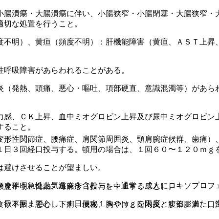
小腸潰瘍・大腸潰瘍に伴い、小腸狭窄・小腸閉塞・大腸狭窄・
適切な処置を行うこと。
度不明）、黄疸（頻度不明）：肝機能障害（黄疸、ＡＳＴ上昇、
性呼吸障害があらわれることがある。
炎（発熱、頭痛、悪心・嘔吐、項部硬直、意識混濁等）があら
力感、ＣＫ上昇、血中ミオグロビン上昇及び尿中ミオグロビン
すること。
変形性関節症、腰痛症、肩関節周囲炎、頸肩腕症候群、歯痛）
１日３回経口投与する。頓用の場合は、１回６０〜１２０ｍｇ
は避けさせることが望ましい。
炎を伴う急性上気道炎を含む））：通常、成人にロキソプロフ
頻度不明）発熱、蕁麻疹［投与を中止すること］。
１日２回までとし、１日最大１８０ｍｇを限度とする。また、
食欲不振、悪心、下痢、便秘、胸やけ、口内炎、腹部膨満、口
。