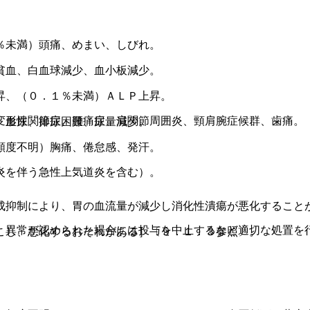
％未満）頭痛、めまい、しびれ。
。
貧血、白血球減少、血小板減少。
昇、（０．１％未満）ＡＬＰ上昇。
変形性関節症、腰痛症、肩関節周囲炎、頸肩腕症候群、歯痛。
）血尿、排尿困難、尿量減少。
頻度不明）胸痛、倦怠感、発汗。
炎を伴う急性上気道炎を含む）。
成抑制により、胃の血流量が減少し消化性潰瘍が悪化すること
、異常が認められた場合には投与を中止するなど適切な処置を
こし、悪化するおそれがある］〔９．１．３参照〕。
。
。
。