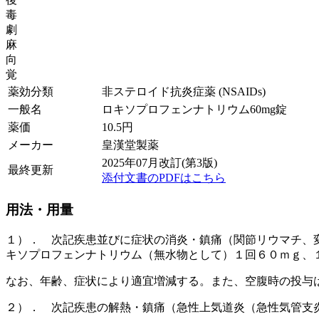
毒
劇
麻
向
覚
薬効分類
非ステロイド抗炎症薬 (NSAIDs)
一般名
ロキソプロフェンナトリウム60mg錠
薬価
10.5
円
メーカー
皇漢堂製薬
2025年07月改訂(第3版)
最終更新
添付文書のPDFはこちら
用法・用量
１）． 次記疾患並びに症状の消炎・鎮痛（関節リウマチ、
キソプロフェンナトリウム（無水物として）１回６０ｍｇ、
なお、年齢、症状により適宜増減する。また、空腹時の投与
２）． 次記疾患の解熱・鎮痛（急性上気道炎（急性気管支