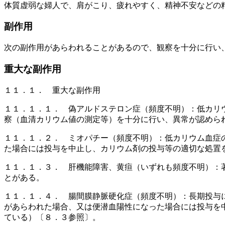
体質虚弱な婦人で、肩がこり、疲れやすく、精神不安などの
副作用
次の副作用があらわれることがあるので、観察を十分に行い
重大な副作用
１１．１． 重大な副作用
１１．１．１． 偽アルドステロン症（頻度不明）：低カリ
察（血清カリウム値の測定等）を十分に行い、異常が認めら
１１．１．２． ミオパチー（頻度不明）：低カリウム血症
た場合には投与を中止し、カリウム剤の投与等の適切な処置
１１．１．３． 肝機能障害、黄疸（いずれも頻度不明）：
とがある。
１１．１．４． 腸間膜静脈硬化症（頻度不明）：長期投与
があらわれた場合、又は便潜血陽性になった場合には投与を
ている）〔８．３参照〕。