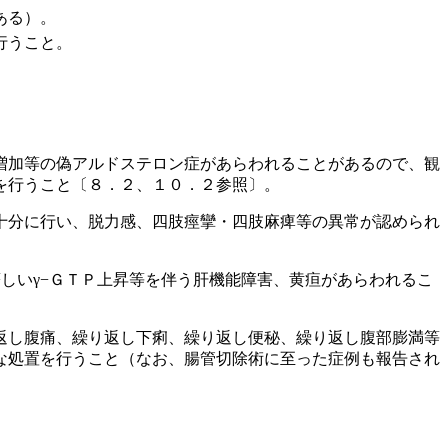
ある）。
行うこと。
増加等の偽アルドステロン症があらわれることがあるので、観
を行うこと〔８．２、１０．２参照〕。
十分に行い、脱力感、四肢痙攣・四肢麻痺等の異常が認められ
しいγ−ＧＴＰ上昇等を伴う肝機能障害、黄疸があらわれるこ
返し腹痛、繰り返し下痢、繰り返し便秘、繰り返し腹部膨満等
な処置を行うこと（なお、腸管切除術に至った症例も報告され