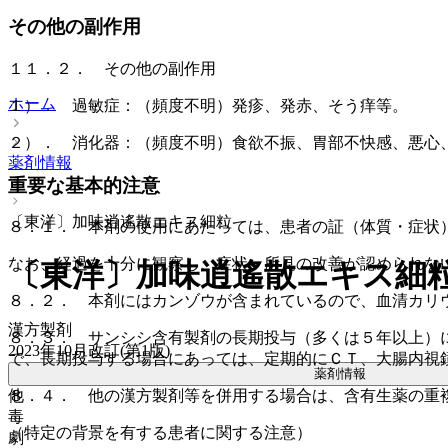
その他の副作用
１１．２． その他の副作用
ホーム
１）． 過敏症：（頻度不明）発疹、発赤、そう痒等。
２）． 消化器：（頻度不明）食欲不振、胃部不快感、悪心
薬剤情報
重要な基本的注意
〔東洋〕加味逍遙散エキス細粒
８．１． 本剤の使用にあたっては、患者の証（体質・症状
なお、経過を十分に観察し、症状・所見の改善が認められな
〔東洋〕加味逍遙散エキス細
８．２． 本剤にはカンゾウが含まれているので、血清カリ
漢方製剤
８．３． サンシシ含有製剤の長期投与（多くは５年以上）
2023年10月改訂(第1版)
で、長期投与する場合にあっては、定期的にＣＴ、大腸内視
薬剤情報
他
８．４． 他の漢方製剤等を併用する場合は、含有生薬の重
毒
（特定の背景を有する患者に関する注意）
劇