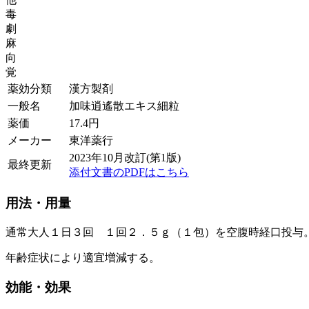
毒
劇
麻
向
覚
薬効分類
漢方製剤
一般名
加味逍遙散エキス細粒
薬価
17.4
円
メーカー
東洋薬行
2023年10月改訂(第1版)
最終更新
添付文書のPDFはこちら
用法・用量
通常大人１日３回 １回２．５ｇ（１包）を空腹時経口投与
年齢症状により適宜増減する。
効能・効果