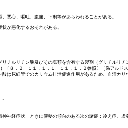
感、悪心、嘔吐、腹痛、下痢等があらわれることがある。
症状が悪化するおそれがある。
グリチルリチン酸及びその塩類を含有する製剤（グリチルリチ
等）〔８．２、１１．１．１、１１．１．２参照〕［偽アルド
ン酸は尿細管でのカリウム排泄促進作用があるため、血清カリ
。
）。
精神神経症状、ときに便秘の傾向のある次の諸症：冷え症、虚