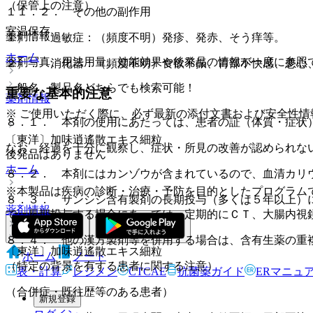
（保管上の注意）
１１．２． その他の副作用
室温保存。
薬剤情報
１）． 過敏症：（頻度不明）発疹、発赤、そう痒等。
ホーム
薬剤写真、用法用量、効能効果や後発品の情報が一度に参照
２）． 消化器：（頻度不明）食欲不振、胃部不快感、悪心
一般名、製品名どちらでも検索可能！
重要な基本的注意
薬剤情報
※ ご使用いただく際に、必ず最新の添付文書および安全性情
８．１． 本剤の使用にあたっては、患者の証（体質・症状
〔東洋〕加味逍遙散エキス細粒
なお、経過を十分に観察し、症状・所見の改善が認められな
後発品はありません
ホーム
８．２． 本剤にはカンゾウが含まれているので、血清カリ
※本製品は疾病の診断・治療・予防を目的としたプログラム
８．３． サンシシ含有製剤の長期投与（多くは５年以上）
薬剤情報
で、長期投与する場合にあっては、定期的にＣＴ、大腸内視
８．４． 他の漢方製剤等を併用する場合は、含有生薬の重
〔東洋〕加味逍遙散エキス細粒
ホーム
ノート
（特定の背景を有する患者に関する注意）
表・計算
レジメン
CTCAE
抗菌薬ガイド
ERマニュ
（合併症・既往歴等のある患者）
新規登録