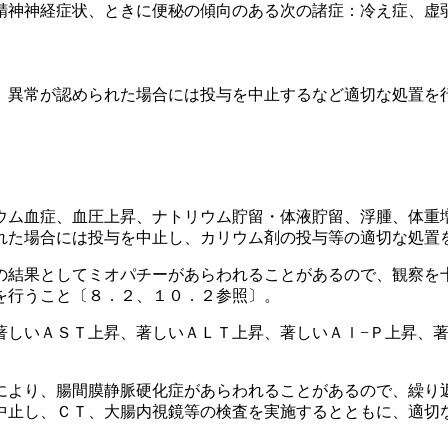
精神神経症状、ときに便秘の傾向のある次の諸症：冷え症、虚
、異常が認められた場合には投与を中止するなど適切な処置を
ウム血症、血圧上昇、ナトリウム貯留・体液貯留、浮腫、体重
れた場合には投与を中止し、カリウム剤の投与等の適切な処置
の結果としてミオパチーがあらわれることがあるので、観察を
を行うこと〔８．２、１０．２参照〕。
著しいＡＳＴ上昇、著しいＡＬＴ上昇、著しいＡｌ−Ｐ上昇、著
により、腸間膜静脈硬化症があらわれることがあるので、繰り
中止し、ＣＴ、大腸内視鏡等の検査を実施するとともに、適切