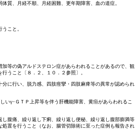
弱体質、月経不順、月経困難、更年期障害、血の道症。
行うこと。
増加等の偽アルドステロン症があらわれることがあるので、観
を行うこと〔８．２、１０．２参照〕。
十分に行い、脱力感、四肢痙攣・四肢麻痺等の異常が認められ
しいγ−ＧＴＰ上昇等を伴う肝機能障害、黄疸があらわれるこ
返し腹痛、繰り返し下痢、繰り返し便秘、繰り返し腹部膨満等
な処置を行うこと（なお、腸管切除術に至った症例も報告され