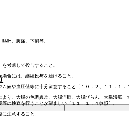
、嘔吐、腹痛、下痢等。
）を考慮して投与すること。
い場合には、継続投与を避けること。
粒
ウム値や血圧値等に十分留意すること〔１０．２、１１．１．
により、大腸の色調異常、大腸浮腫、大腸びらん、大腸潰瘍、
鏡等の検査を行うことが望ましい〔１１．１．４参照〕。
複に注意すること。