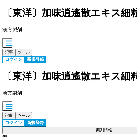
〔東洋〕加味逍遙散エキス細
漢方製剤
記事
ツール
ログイン
新規登録
〔東洋〕加味逍遙散エキス細
漢方製剤
記事
ツール
ログイン
新規登録
薬剤情報
他