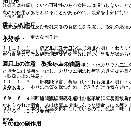
副作用
妊婦又は妊娠している可能性のある女性には投与しないこと
次の副作用があらわれることがあるので、観察を十分に行い
（授乳婦）
重大な副作用
治療上の有益性及び母乳栄養の有益性を考慮し、授乳の継続
１１．１． 重大な副作用
小児等
１１．１．１． 偽アルドステロン症（頻度不明）：低カリ
小児等を対象とした臨床試験は実施していない。
察（血清カリウム値の測定等）を十分に行い、異常が認めら
適用上の注意、取扱い上の注意
１１．１．２． ミオパチー（頻度不明）：低カリウム血症
た場合には投与を中止し、カリウム剤の投与等の適切な処置
（取扱い上の注意）
１１．１．３． 肝機能障害、黄疸（いずれも頻度不明）：
２０．１． 本剤の品質を保つため、できるだけ湿気を避け
とがある。
２０．２． 開封後は特に湿気を避け、取扱いに注意するこ
１１．１．４． 腸間膜静脈硬化症（頻度不明）：長期投与
があらわれた場合、又は便潜血陽性になった場合には投与を
２０．３． 本剤は生薬を原料としているので、色調、味、
ている）〔８．３参照〕。
貯法
その他の副作用