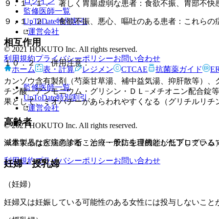
ログイン
９．１．１． 著しく胃腸虚弱な患者：食欲不振、胃部不快
監修医師一覧
UpToDate特別割引
９．１．２． 食欲不振、悪心、嘔吐のある患者：これらの
運営会社
相互作用
© 2021 HOKUTO Inc. All rights reserved.
利用規約
プライバシーポリシー
お問い合わせ
１０．２． 併用注意：
ホーム
表・計算
レジメン
CTCAE
抗菌薬ガイド
E
カンゾウ含有製剤（芍薬甘草湯、補中益気湯、抑肝散等）、
監修医師一覧
チン酸一アンモニウム・グリシン・ＤＬ−メチオニン配合錠
UpToDate特別割引
果として、ミオパチーがあらわれやすくなる（グリチルリチ
運営会社
高齢者
© 2021 HOKUTO Inc. All rights reserved.
※本製品は疾病の診断・治療・予防を目的としたプログラム
減量するなど注意すること（一般に生理機能が低下している
利用規約
プライバシーポリシー
お問い合わせ
妊婦・授乳婦
（妊婦）
妊婦又は妊娠している可能性のある女性には投与しないこと