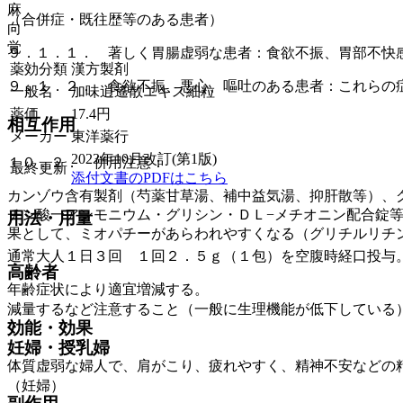
麻
（合併症・既往歴等のある患者）
向
覚
９．１．１． 著しく胃腸虚弱な患者：食欲不振、胃部不快
薬効分類
漢方製剤
９．１．２． 食欲不振、悪心、嘔吐のある患者：これらの
一般名
加味逍遙散エキス細粒
薬価
17.4
円
相互作用
メーカー
東洋薬行
2023年10月改訂(第1版)
１０．２． 併用注意：
最終更新
添付文書のPDFはこちら
カンゾウ含有製剤（芍薬甘草湯、補中益気湯、抑肝散等）、
チン酸一アンモニウム・グリシン・ＤＬ−メチオニン配合錠
用法・用量
果として、ミオパチーがあらわれやすくなる（グリチルリチ
通常大人１日３回 １回２．５ｇ（１包）を空腹時経口投与
高齢者
年齢症状により適宜増減する。
減量するなど注意すること（一般に生理機能が低下している
効能・効果
妊婦・授乳婦
体質虚弱な婦人で、肩がこり、疲れやすく、精神不安などの
（妊婦）