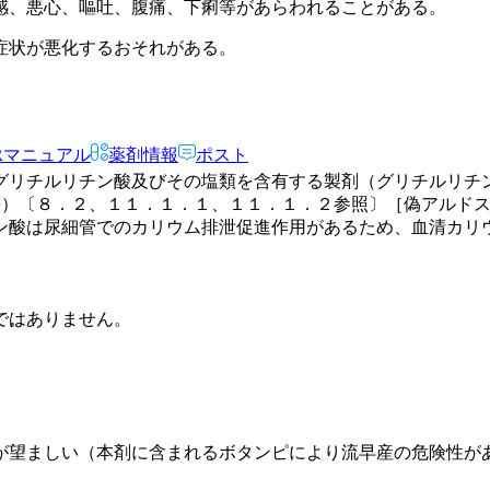
感、悪心、嘔吐、腹痛、下痢等があらわれることがある。
症状が悪化するおそれがある。
Rマニュアル
薬剤情報
ポスト
グリチルリチン酸及びその塩類を含有する製剤（グリチルリチ
等）〔８．２、１１．１．１、１１．１．２参照〕［偽アルド
ン酸は尿細管でのカリウム排泄促進作用があるため、血清カリ
ではありません。
）。
が望ましい（本剤に含まれるボタンピにより流早産の危険性が