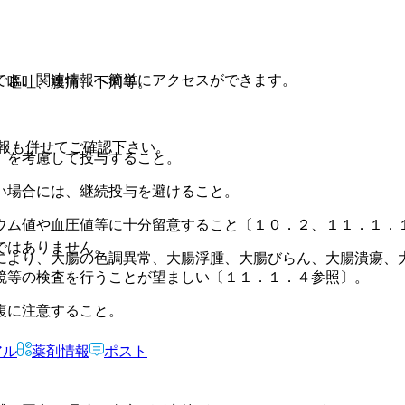
でき、関連情報へ簡単にアクセスができます。
、嘔吐、腹痛、下痢等。
報も併せてご確認下さい。
）を考慮して投与すること。
い場合には、継続投与を避けること。
ウム値や血圧値等に十分留意すること〔１０．２、１１．１．
ではありません。
により、大腸の色調異常、大腸浮腫、大腸びらん、大腸潰瘍、
鏡等の検査を行うことが望ましい〔１１．１．４参照〕。
複に注意すること。
アル
薬剤情報
ポスト