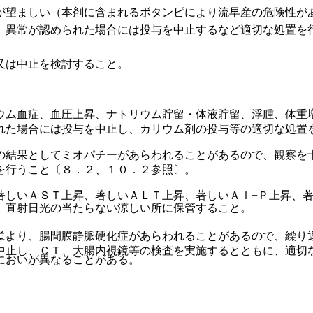
が望ましい（本剤に含まれるボタンピにより流早産の危険性が
、異常が認められた場合には投与を中止するなど適切な処置を
又は中止を検討すること。
ウム血症、血圧上昇、ナトリウム貯留・体液貯留、浮腫、体重
れた場合には投与を中止し、カリウム剤の投与等の適切な処置
の結果としてミオパチーがあらわれることがあるので、観察を
を行うこと〔８．２、１０．２参照〕。
著しいＡＳＴ上昇、著しいＡＬＴ上昇、著しいＡｌ−Ｐ上昇、著
、直射日光の当たらない涼しい所に保管すること。
と。
により、腸間膜静脈硬化症があらわれることがあるので、繰り
中止し、ＣＴ、大腸内視鏡等の検査を実施するとともに、適切
においが異なることがある。