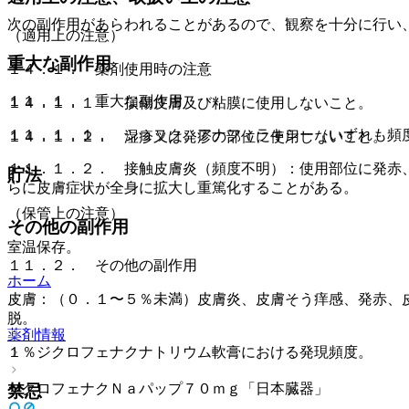
次の副作用があらわれることがあるので、観察を十分に行い
（適用上の注意）
重大な副作用
１４．１． 薬剤使用時の注意
１１．１． 重大な副作用
１４．１．１． 損傷皮膚及び粘膜に使用しないこと。
１１．１．１． ショック、アナフィラキシー（いずれも頻
１４．１．２． 湿疹又は発疹の部位に使用しないこと。
１１．１．２． 接触皮膚炎（頻度不明）：使用部位に発赤
貯法
らに皮膚症状が全身に拡大し重篤化することがある。
（保管上の注意）
その他の副作用
室温保存。
１１．２． その他の副作用
ホーム
皮膚：（０．１〜５％未満）皮膚炎、皮膚そう痒感、発赤、
脱。
薬剤情報
１％ジクロフェナクナトリウム軟膏における発現頻度。
ジクロフェナクＮａパップ７０ｍｇ「日本臓器」
禁忌