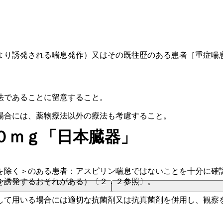
より誘発される喘息発作）又はその既往歴のある患者［重症喘
法であることに留意すること。
場合には、薬物療法以外の療法も考慮すること。
０ｍｇ「日本臓器」
を除く＞のある患者：アスピリン喘息ではないことを十分に確
を誘発するおそれがある）〔２．２参照〕。
して用いる場合には適切な抗菌剤又は抗真菌剤を併用し、観察