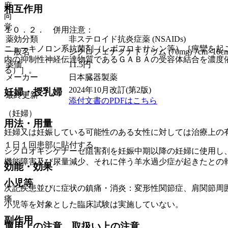
麻
相互作用
向
覚
１０．２． 併用注意：
薬効分類
非ステロイド抗炎症薬 (NSAIDs)
ニューキノロン系抗菌剤（レボフロキサシン等）［痙攣を起
一般名
ジクロフェナクナトリウム (70mg) 7cm×10
内の抑制性神経伝達物質であるＧＡＢＡの受容体結合を濃度
薬価
11.5
円
る）］。
メーカー
日本臓器製薬
2024年10月改訂(第2版)
妊婦・授乳婦
最終更新
添付文書のPDFはこちら
（妊婦）
用法・用量
妊婦又は妊娠している可能性のある女性に対しては治療上の
１日１回患部に貼付する。
シクロオキシゲナーゼ阻害剤を妊娠中期以降の妊婦に使用し
機能障害及び尿量減少、それに伴う羊水過少症が起きたとの
効能・効果
小児等
次記疾患並びに症状の鎮痛・消炎：変形性関節症、肩関節周
痛。
小児等を対象とした臨床試験は実施していない。
副作用
適用上の注意、取扱い上の注意