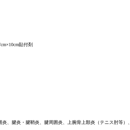
cm×10cm貼付剤
囲炎、腱炎・腱鞘炎、腱周囲炎、上腕骨上顆炎（テニス肘等）