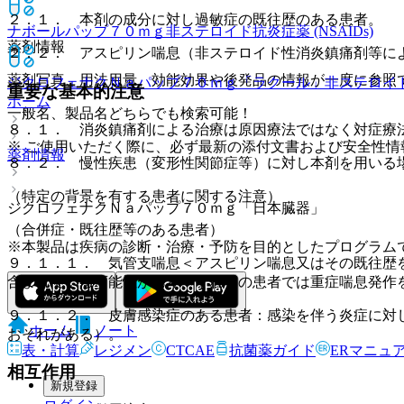
２．１． 本剤の成分に対し過敏症の既往歴のある患者。
ナボールパップ７０ｍｇ
非ステロイド抗炎症薬 (NSAIDs)
薬剤情報
２．２． アスピリン喘息（非ステロイド性消炎鎮痛剤等に
薬剤写真、用法用量、効能効果や後発品の情報が一度に参照
ジクロフェナクＮａパップ７０ｍｇ「ラクール」
非ステロイド抗
重要な基本的注意
ホーム
一般名、製品名どちらでも検索可能！
８．１． 消炎鎮痛剤による治療は原因療法ではなく対症療
※ ご使用いただく際に、必ず最新の添付文書および安全性情
薬剤情報
８．２． 慢性疾患（変形性関節症等）に対し本剤を用いる
（特定の背景を有する患者に関する注意）
ジクロフェナクＮａパップ７０ｍｇ「日本臓器」
（合併症・既往歴等のある患者）
※本製品は疾病の診断・治療・予防を目的としたプログラム
９．１．１． 気管支喘息＜アスピリン喘息又はその既往歴
含まれている可能性があり、それらの患者では重症喘息発作
９．１．２． 皮膚感染症のある患者：感染を伴う炎症に対
ホーム
ノート
おそれがある）。
表・計算
レジメン
CTCAE
抗菌薬ガイド
ERマニュ
相互作用
新規登録