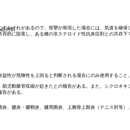
こすおそれがあるので、痙攣が発現した場合には、気道を確保
cm貼付剤
依存的に阻害し、ある種の非ステロイド性抗炎症剤との共存下
有益性が危険性を上回ると判断される場合にのみ使用すること
、胎児動脈管収縮が起きたとの報告がある。また、シクロオキ
報告がある。
囲炎、腱炎・腱鞘炎、腱周囲炎、上腕骨上顆炎（テニス肘等）