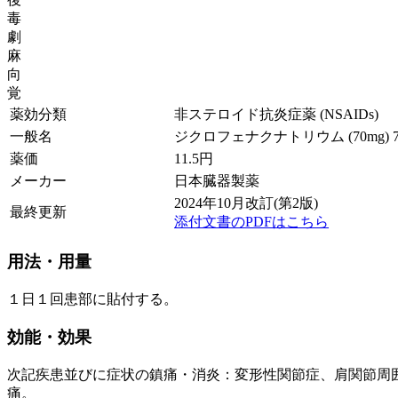
毒
劇
麻
向
覚
薬効分類
非ステロイド抗炎症薬 (NSAIDs)
一般名
ジクロフェナクナトリウム (70mg) 7
薬価
11.5
円
メーカー
日本臓器製薬
2024年10月改訂(第2版)
最終更新
添付文書のPDFはこちら
用法・用量
１日１回患部に貼付する。
効能・効果
次記疾患並びに症状の鎮痛・消炎：変形性関節症、肩関節周
痛。