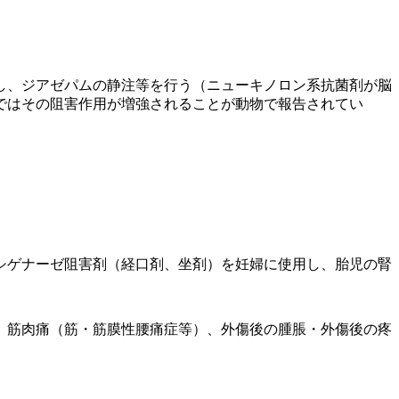
し、ジアゼパムの静注等を行う（ニューキノロン系抗菌剤が脳
ではその阻害作用が増強されることが動物で報告されてい
。
シゲナーゼ阻害剤（経口剤、坐剤）を妊婦に使用し、胎児の腎
、筋肉痛（筋・筋膜性腰痛症等）、外傷後の腫脹・外傷後の疼