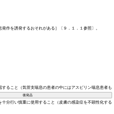
息発作を誘発するおそれがある］〔９．１．１参照〕。
認すること（気管支喘息の患者の中にはアスピリン喘息患者も
後発品
を十分行い慎重に使用すること（皮膚の感染症を不顕性化する