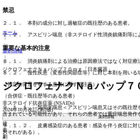
禁忌
２．１． 本剤の成分に対し過敏症の既往歴のある患者。
ホーム
２．２． アスピリン喘息（非ステロイド性消炎鎮痛剤等に
重要な基本的注意
薬剤情報
８．１． 消炎鎮痛剤による治療は原因療法ではなく対症療
ジクロフェナクＮａパップ７０ｍｇ「日本臓器」
８．２． 慢性疾患（変形性関節症等）に対し本剤を用いる
ジクロフェナクＮａパップ７
（特定の背景を有する患者に関する注意）
（合併症・既往歴等のある患者）
非ステロイド抗炎症薬 (NSAIDs)
９．１．１． 気管支喘息＜アスピリン喘息又はその既往歴
2024年10月改訂(第2版)
含まれている可能性があり、それらの患者では重症喘息発作
薬剤情報
後
９．１．２． 皮膚感染症のある患者：感染を伴う炎症に対
毒
おそれがある）。
劇