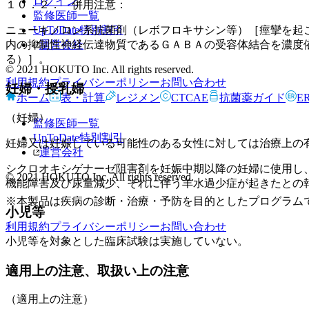
ログイン
１０．２． 併用注意：
監修医師一覧
UpToDate特別割引
ニューキノロン系抗菌剤（レボフロキサシン等）［痙攣を起
運営会社
内の抑制性神経伝達物質であるＧＡＢＡの受容体結合を濃度
る）］。
© 2021 HOKUTO Inc. All rights reserved.
利用規約
プライバシーポリシー
お問い合わせ
妊婦・授乳婦
ホーム
表・計算
レジメン
CTCAE
抗菌薬ガイド
E
（妊婦）
監修医師一覧
UpToDate特別割引
妊婦又は妊娠している可能性のある女性に対しては治療上の
運営会社
シクロオキシゲナーゼ阻害剤を妊娠中期以降の妊婦に使用し
© 2021 HOKUTO Inc. All rights reserved.
機能障害及び尿量減少、それに伴う羊水過少症が起きたとの
※本製品は疾病の診断・治療・予防を目的としたプログラム
小児等
利用規約
プライバシーポリシー
お問い合わせ
小児等を対象とした臨床試験は実施していない。
適用上の注意、取扱い上の注意
（適用上の注意）