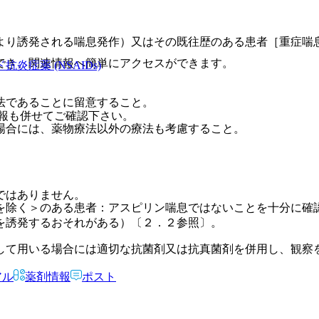
より誘発される喘息発作）又はその既往歴のある患者［重症喘
でき、関連情報へ簡単にアクセスができます。
炎症薬 (NSAIDs)
法であることに留意すること。
報も併せてご確認下さい。
場合には、薬物療法以外の療法も考慮すること。
ではありません。
を除く＞のある患者：アスピリン喘息ではないことを十分に確
を誘発するおそれがある）〔２．２参照〕。
して用いる場合には適切な抗菌剤又は抗真菌剤を併用し、観察
アル
薬剤情報
ポスト