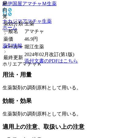
麻
紀伊国屋アマチャＭ
生薬
向
覚
ナカジマアマチャ
生薬
薬効分類
生薬
ホーム
一般名
アマチャ
薬価
46.9
円
薬剤情報
メーカー
堀江生薬
2024年02月改訂(第1版)
最終更新
添付文書のPDFはこちら
ホリエアマチャＫ
用法・用量
生薬製剤の調剤原料として用いる。
効能・効果
生薬製剤の調剤原料として用いる。
適用上の注意、取扱い上の注意