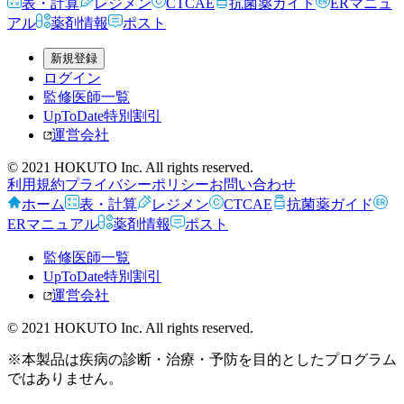
表・計算
レジメン
CTCAE
抗菌薬ガイド
ERマニュ
アル
薬剤情報
ポスト
新規登録
ログイン
監修医師一覧
UpToDate特別割引
運営会社
© 2021 HOKUTO Inc. All rights reserved.
利用規約
プライバシーポリシー
お問い合わせ
ホーム
表・計算
レジメン
CTCAE
抗菌薬ガイド
ERマニュアル
薬剤情報
ポスト
監修医師一覧
UpToDate特別割引
運営会社
© 2021 HOKUTO Inc. All rights reserved.
※本製品は疾病の診断・治療・予防を目的としたプログラム
ではありません。