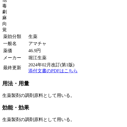
毒
劇
麻
向
覚
薬効分類
生薬
一般名
アマチャ
薬価
46.9
円
メーカー
堀江生薬
2024年02月改訂(第1版)
最終更新
添付文書のPDFはこちら
用法・用量
生薬製剤の調剤原料として用いる。
効能・効果
生薬製剤の調剤原料として用いる。