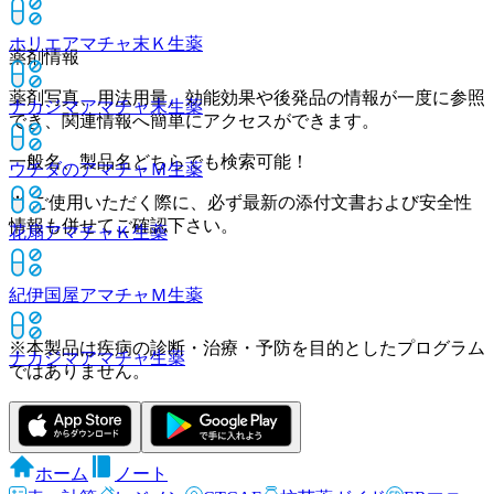
ホリエアマチャ末Ｋ
生薬
薬剤情報
薬剤写真、用法用量、効能効果や後発品の情報が一度に参照
ナカジマアマチャ末
生薬
でき、関連情報へ簡単にアクセスができます。
一般名、製品名どちらでも検索可能！
ウチダのアマチャＭ
生薬
※ ご使用いただく際に、必ず最新の添付文書および安全性
情報も併せてご確認下さい。
花扇アマチャＫ
生薬
紀伊国屋アマチャＭ
生薬
※本製品は疾病の診断・治療・予防を目的としたプログラム
ナカジマアマチャ
生薬
ではありません。
ホーム
ノート