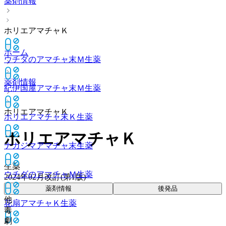
薬剤情報
ホリエアマチャＫ
ホーム
ウチダのアマチャ末Ｍ
生薬
薬剤情報
紀伊国屋アマチャ末Ｍ
生薬
ホリエアマチャＫ
ホリエアマチャ末Ｋ
生薬
ホリエアマチャＫ
ナカジマアマチャ末
生薬
生薬
ウチダのアマチャＭ
生薬
2024年02月改訂(第1版)
薬剤情報
後発品
他
花扇アマチャＫ
生薬
毒
劇