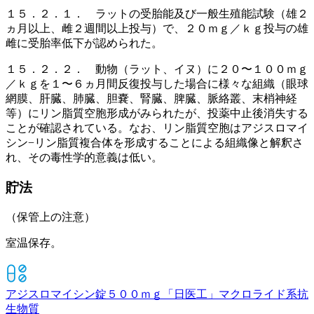
１５．２．１． ラットの受胎能及び一般生殖能試験（雄２
ヵ月以上、雌２週間以上投与）で、２０ｍｇ／ｋｇ投与の雄
雌に受胎率低下が認められた。
１５．２．２． 動物（ラット、イヌ）に２０〜１００ｍｇ
／ｋｇを１〜６ヵ月間反復投与した場合に様々な組織（眼球
網膜、肝臓、肺臓、胆嚢、腎臓、脾臓、脈絡叢、末梢神経
等）にリン脂質空胞形成がみられたが、投薬中止後消失する
ことが確認されている。なお、リン脂質空胞はアジスロマイ
シン−リン脂質複合体を形成することによる組織像と解釈さ
れ、その毒性学的意義は低い。
貯法
（保管上の注意）
室温保存。
アジスロマイシン錠５００ｍｇ「日医工」
マクロライド系抗
生物質