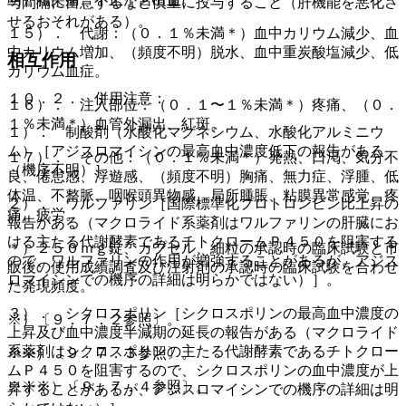
与間隔に留意するなど慎重に投与すること（肝機能を悪化さ
せるおそれがある）。
１５）． 代謝：（０．１％未満＊）血中カリウム減少、血
中カリウム増加、（頻度不明）脱水、血中重炭酸塩減少、低
相互作用
カリウム血症。
１０．２． 併用注意：
１６）． 注入部位：（０．１〜１％未満＊）疼痛、（０．
１％未満＊）血管外漏出、紅斑。
１）． 制酸剤（水酸化マグネシウム、水酸化アルミニウ
ム）［アジスロマイシンの最高血中濃度低下の報告がある
１７）． その他：（０．１％未満＊）発熱、口渇、気分不
（機序不明）］。
良、倦怠感、浮遊感、（頻度不明）胸痛、無力症、浮腫、低
体温、不整脈、咽喉頭異物感、局所腫脹、粘膜異常感覚、疼
２）． ワルファリン［国際標準化プロトロンビン比上昇の
痛、疲労。
報告がある（マクロライド系薬剤はワルファリンの肝臓にお
ける主たる代謝酵素であるチトクロームＰ４５０を阻害する
＊）２５０ｍｇ錠、カプセル、細粒の承認時の臨床試験と市
ので、ワルファリンの作用が増強することがあるが、アジス
販後の使用成績調査及び注射剤の承認時の臨床試験を合わせ
ロマイシンでの機序の詳細は明らかではない）］。
た発現頻度。
３）． シクロスポリン［シクロスポリンの最高血中濃度の
※）〔９．７．２参照〕。
上昇及び血中濃度半減期の延長の報告がある（マクロライド
系薬剤はシクロスポリンの主たる代謝酵素であるチトクロー
※※）〔９．７．３参照〕。
ムＰ４５０を阻害するので、シクロスポリンの血中濃度が上
※※※）〔９．７．４参照〕。
昇することがあるが、アジスロマイシンでの機序の詳細は明