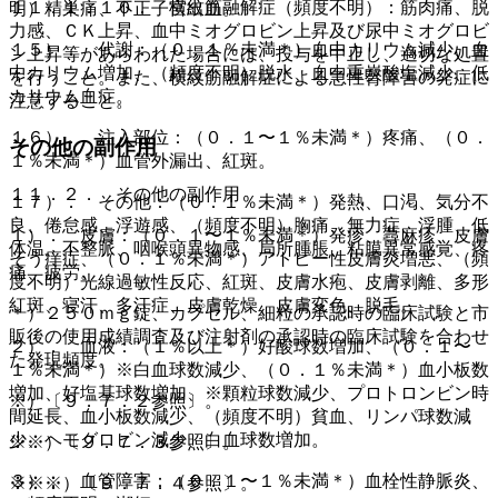
１１．１．１０． 横紋筋融解症（頻度不明）：筋肉痛、脱
明）精巣痛、不正子宮出血。
力感、ＣＫ上昇、血中ミオグロビン上昇及び尿中ミオグロビ
１５）． 代謝：（０．１％未満＊）血中カリウム減少、血
ン上昇等があらわれた場合には、投与を中止し、適切な処置
中カリウム増加、（頻度不明）脱水、血中重炭酸塩減少、低
を行うこと。また、横紋筋融解症による急性腎障害の発症に
カリウム血症。
注意すること。
１６）． 注入部位：（０．１〜１％未満＊）疼痛、（０．
その他の副作用
１％未満＊）血管外漏出、紅斑。
１１．２． その他の副作用
１７）． その他：（０．１％未満＊）発熱、口渇、気分不
良、倦怠感、浮遊感、（頻度不明）胸痛、無力症、浮腫、低
１）． 皮膚：（０．１〜１％未満＊）発疹、蕁麻疹、皮膚
体温、不整脈、咽喉頭異物感、局所腫脹、粘膜異常感覚、疼
そう痒症、（０．１％未満＊）アトピー性皮膚炎増悪、（頻
痛、疲労。
度不明）光線過敏性反応、紅斑、皮膚水疱、皮膚剥離、多形
紅斑、寝汗、多汗症、皮膚乾燥、皮膚変色、脱毛。
＊）２５０ｍｇ錠、カプセル、細粒の承認時の臨床試験と市
販後の使用成績調査及び注射剤の承認時の臨床試験を合わせ
２）． 血液：（１％以上＊）好酸球数増加、（０．１〜
た発現頻度。
１％未満＊）※白血球数減少、（０．１％未満＊）血小板数
増加、好塩基球数増加、※顆粒球数減少、プロトロンビン時
※）〔９．７．２参照〕。
間延長、血小板数減少、（頻度不明）貧血、リンパ球数減
少、ヘモグロビン減少、白血球数増加。
※※）〔９．７．３参照〕。
３）． 血管障害：（０．１〜１％未満＊）血栓性静脈炎、
※※※）〔９．７．４参照〕。