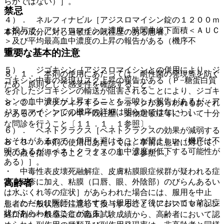
らかではない）］。
禁忌
４）． ネルフィナビル［アジスロマイシン錠の１２００ｍ
ｇ投与で、アジスロマイシン濃度・時間曲線下面積＜ＡＵＣ
本剤の成分に対し過敏症の既往歴のある患者。
＞及び平均最高血中濃度の上昇の報告がある（機序不
明）］。
重要な基本的注意
５）． ジゴキシン［アジスロマイシンとの併用により、ジ
８．１． 本剤の使用にあたっては、耐性菌の発現等を防ぐ
ゴキシン中毒の発現リスク上昇の報告がある（Ｐ−糖蛋白質
ため、原則として感受性を確認すること。
を介したジゴキシンの輸送が阻害されることにより、ジゴキ
シンの血中濃度が上昇することを示唆した報告があるが、ア
８．２． アナフィラキシー・ショックがあらわれるおそれ
ジスロマイシンでの機序の詳細は明らかではない）］。
があるので、アレルギー既往歴、薬物過敏症等について十分
な問診を行うこと〔１１．１．１参照〕。
６）． ベネトクラクス［ベネトクラクスの効果が減弱する
おそれがあるので、併用を避けることが望ましい（機序は不
８．３． 本剤の使用にあたっては、事前に患者に対して、
明であるが、ベネトクラクスの血中濃度が低下する可能性が
次の点を指導すること〔１１．１．２参照〕。
ある）］。
・ 中毒性表皮壊死融解症、皮膚粘膜眼症候群が疑われる症
状［発疹に加え、粘膜（口唇、眼、外陰部）のびらんあるい
高齢者
は水ぶくれ等の症状］があらわれた場合には、服用を中止
し、ただちに医師に連絡する（服用終了後においても前記症
患者の一般状態に注意して投与すること（アジスロマイシン
状があらわれることがある）。
経口剤の一般感染症の臨床試験成績から、高齢者において認