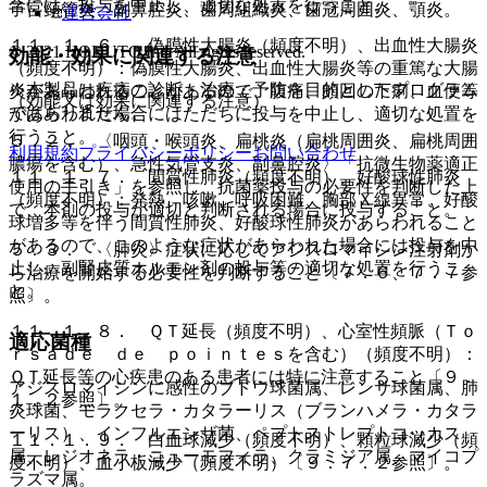
合には、投与を中止し、適切な処置を行うこと。
子宮頸管炎、副鼻腔炎、歯周組織炎、歯冠周囲炎、顎炎。
運営会社
１１．１．６． 偽膜性大腸炎（頻度不明）、出血性大腸炎
© 2021 HOKUTO Inc. All rights reserved.
効能・効果に関連する注意
（頻度不明）：偽膜性大腸炎、出血性大腸炎等の重篤な大腸
※本製品は疾病の診断・治療・予防を目的としたプログラム
炎があらわれることがあるので、腹痛、頻回の下痢、血便等
（効能又は効果に関連する注意）
ではありません。
があらわれた場合にはただちに投与を中止し、適切な処置を
行うこと。
５．２． 〈咽頭・喉頭炎、扁桃炎（扁桃周囲炎、扁桃周囲
利用規約
プライバシーポリシー
お問い合わせ
膿瘍を含む）、急性気管支炎、副鼻腔炎〉「抗微生物薬適正
１１．１．７． 間質性肺炎（頻度不明）、好酸球性肺炎
使用の手引き」を参照し、抗菌薬投与の必要性を判断した上
（頻度不明）：発熱、咳嗽、呼吸困難、胸部Ｘ線異常、好酸
で、本剤の投与が適切と判断される場合に投与すること。
球増多等を伴う間質性肺炎、好酸球性肺炎があらわれること
があるので、このような症状があらわれた場合には投与を中
５．３． 〈肺炎〉症状に応じてアジスロマイシン注射剤か
止し、副腎皮質ホルモン剤の投与等の適切な処置を行うこ
ら治療を開始する必要性を判断すること〔７．６、７．７参
と。
照〕。
１１．１．８． ＱＴ延長（頻度不明）、心室性頻脈（Ｔｏ
適応菌種
ｒｓａｄｅ ｄｅ ｐｏｉｎｔｅｓを含む）（頻度不明）：
ＱＴ延長等の心疾患のある患者には特に注意すること〔９．
アジスロマイシンに感性のブドウ球菌属、レンサ球菌属、肺
１．２参照〕。
炎球菌、モラクセラ・カタラーリス（ブランハメラ・カタラ
ーリス）、インフルエンザ菌、ペプトストレプトコッカス
１１．１．９． 白血球減少（頻度不明）、顆粒球減少（頻
属、レジオネラ・ニューモフィラ、クラミジア属、マイコプ
度不明）、血小板減少（頻度不明）〔９．７．２参照〕。
ラズマ属。