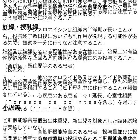
められた副作用の種類及び副作用発現率は、非高齢者と同様
８．４． 意識障害等があらわれることがあるので、自動車
であったが、一般に高齢者では、生理機能が低下しており、
の運転等、危険を伴う機械の操作に従事する際には注意する
血中・組織内濃度が高くなることがある）。
よう患者に十分に説明すること。
妊婦・授乳婦
８．５． アジスロマイシンは組織内半減期が長いことか
ら、投与終了数日後においても副作用が発現する可能性があ
（妊婦）
るので、観察を十分に行うなど注意すること。
妊婦又は妊娠している可能性のある女性には、治療上の有益
（特定の背景を有する患者に関する注意）
性が危険性を上回ると判断される場合にのみ投与すること。
（合併症・既往歴等のある患者）
（授乳婦）
９．１．１． 他のマクロライド系又はケトライド系薬剤に
治療上の有益性及び母乳栄養の有益性を考慮し、授乳の継続
対し過敏症の既往歴のある患者。
又は中止を検討すること（ヒト母乳中に移行することが報告
されている）。
９．１．２． 心疾患のある患者：ＱＴ延長、心室性頻脈
（Ｔｏｒｓａｄｅ ｄｅ ｐｏｉｎｔｅｓを含む）を起こす
小児等
ことがある〔１１．１．８参照〕。
（肝機能障害患者）
９．７．１． 低出生体重児、新生児を対象とした臨床試験
は実施していない。
９．３．１． 高度肝機能障害のある患者：投与量並びに投
与間隔に留意するなど慎重に投与すること（肝機能を悪化さ
９．７．２． 白血球数減少が認められることがあるので、