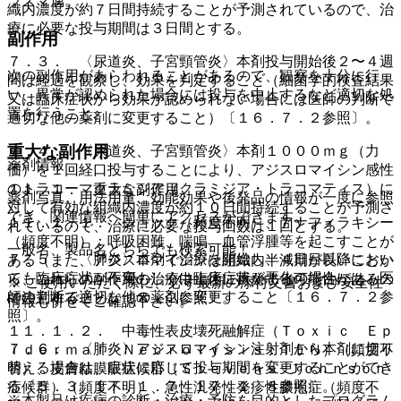
ラズマ属。
織内濃度が約７日間持続することが予測されているので、治
療に必要な投与期間は３日間とする。
副作用
７．３． 〈尿道炎、子宮頸管炎〉本剤投与開始後２〜４週
次の副作用があらわれることがあるので、観察を十分に行
間は経過を観察し、効果を判定すること（細菌学的検査結果
い、異常が認められた場合には投与を中止するなど適切な処
又は臨床症状から効果が認められない場合には医師の判断で
置を行うこと。
適切な他の薬剤に変更すること）〔１６．７．２参照〕。
重大な副作用
７．４． 〈尿道炎、子宮頸管炎〉本剤１０００ｍｇ（力
薬剤情報
価）を１回経口投与することにより、アジスロマイシン感性
のトラコーマクラミジア（クラミジア・トラコマティス）に
１１．１． 重大な副作用
薬剤写真、用法用量、効能効果や後発品の情報が一度に参照
対して有効な組織内濃度が約１０日間持続することが予測さ
でき、関連情報へ簡単にアクセスができます。
１１．１．１． ショック（頻度不明）、アナフィラキシー
れているので、治療に必要な投与回数は１回とする。
（頻度不明）：呼吸困難、喘鳴、血管浮腫等を起こすことが
一般名、製品名どちらでも検索可能！
７．５． 〈肺炎〉本剤で治療を開始し、４日目以降におい
ある（また、アジスロマイシンは組織内半減期が長いことか
ても臨床症状が不変もしくは臨床症状が悪化の場合には、医
ら、これらの副作用の治療中止後に再発する可能性があるの
※ ご使用いただく際に、必ず最新の添付文書および安全性
師の判断で適切な他の薬剤に変更すること〔１６．７．２参
で注意すること）〔８．２参照〕。
情報も併せてご確認下さい。
照〕。
１１．１．２． 中毒性表皮壊死融解症（Ｔｏｘｉｃ Ｅｐ
７．６． 〈肺炎〉アジスロマイシン注射剤から本剤に切り
ｉｄｅｒｍａｌ Ｎｅｃｒｏｌｙｓｉｓ：ＴＥＮ）（頻度不
替える場合は、症状に応じて投与期間を変更することができ
明）、皮膚粘膜眼症候群（Ｓｔｅｖｅｎｓ−Ｊｏｈｎｓｏｎ
る〔５．３、１７．１．７、１７．１．８参照〕。
症候群）（頻度不明）、急性汎発性発疹性膿疱症（頻度不
※本製品は疾病の診断・治療・予防を目的としたプログラム