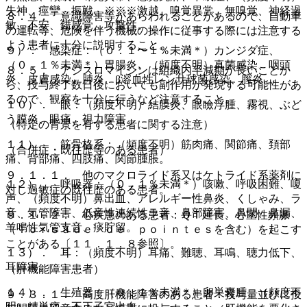
失神、痙攣、振戦、※※※激越、嗅覚異常、無嗅覚、神経過
８．４． 意識障害等があらわれることがあるので、自動車
敏、不安、錯感覚、攻撃性。
の運転等、危険を伴う機械の操作に従事する際には注意する
よう患者に十分に説明すること。
９）． 感染症：（０．１〜１％未満＊）カンジダ症、
（０．１％未満＊）胃腸炎、（頻度不明）真菌感染、咽頭
８．５． アジスロマイシンは組織内半減期が長いことか
炎、皮膚感染、肺炎、β溶血性レンサ球菌感染、膣炎。
ら、投与終了数日後においても副作用が発現する可能性があ
るので、観察を十分に行うなど注意すること。
１０）． 眼：（頻度不明）結膜炎、眼瞼浮腫、霧視、ぶど
う膜炎、眼痛、視力障害。
（特定の背景を有する患者に関する注意）
１１）． 筋骨格系：（頻度不明）筋肉痛、関節痛、頚部
（合併症・既往歴等のある患者）
痛、背部痛、四肢痛、関節腫脹。
９．１．１． 他のマクロライド系又はケトライド系薬剤に
１２）． 呼吸器：（０．１％未満＊）咳嗽、呼吸困難、嗄
対し過敏症の既往歴のある患者。
声、（頻度不明）鼻出血、アレルギー性鼻炎、くしゃみ、ラ
音、気管障害、低音性連続性ラ音、鼻部障害、鼻閉、鼻漏、
９．１．２． 心疾患のある患者：ＱＴ延長、心室性頻脈
羊鳴性気管支音、痰貯留。
（Ｔｏｒｓａｄｅ ｄｅ ｐｏｉｎｔｅｓを含む）を起こす
ことがある〔１１．１．８参照〕。
１３）． 耳：（頻度不明）耳痛、難聴、耳鳴、聴力低下、
耳障害。
（肝機能障害患者）
１４）． 生殖器：（０．１％未満＊）卵巣嚢腫、（頻度不
９．３．１． 高度肝機能障害のある患者：投与量並びに投
明）精巣痛、不正子宮出血。