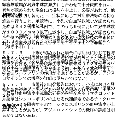
せるおそれがある）。
顆粒球数減少（好中球数減少）も合わせて十分観察を行い、
異常が認められた場合には投与を中止し、必要があれば、他
相互作用
の抗菌薬に切り替えた上、症状に応じて対症療法等の適切な
処置を行うこと。承認時に、小児で白血球数減少が認められ
１０．２． 併用注意：
たのは４４２例中３３例で、このうち９例において好中球数
が１０００／ｍｍ３以下に減少し、白血球数減少が認められ
１）． 制酸剤（水酸化マグネシウム、水酸化アルミニウ
た症例の多くは、投与開始７日後あるいは８日後の検査日に
ム）［アジスロマイシンの最高血中濃度低下の報告がある
おいて回復がみられた〔１１．１．９、１１．２参照〕。
（機序不明）］。
９．７．３． 下痢が認められた場合には症状に応じて投与
２）． ワルファリン［国際標準化プロトロンビン比上昇の
中止あるいは対症療法等の適切な処置を行うこと。承認時の
報告がある（マクロライド系薬剤はワルファリンの肝臓にお
小児における下痢の発現頻度は、２歳未満（１２４例中８
ける主たる代謝酵素であるチトクロームＰ４５０を阻害する
例）では２歳以上（６０２例中６例）と比べて高い〔１１．
ので、ワルファリンの作用が増強することがあるが、アジス
２参照〕。
ロマイシンでの機序の詳細は明らかではない）］。
９．７．４． 市販後の自発報告において、小児における興
３）． シクロスポリン［シクロスポリンの最高血中濃度の
奮の報告が成人に比べて多い傾向が認められている〔１１．
上昇及び血中濃度半減期の延長の報告がある（マクロライド
２参照〕。
系薬剤はシクロスポリンの主たる代謝酵素であるチトクロー
ムＰ４５０を阻害するので、シクロスポリンの血中濃度が上
過量投与
昇することがあるが、アジスロマイシンでの機序の詳細は明
らかではない）］。