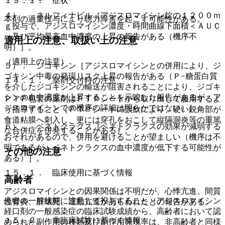
１３．１． 症状
４）． ネルフィナビル［アジスロマイシン錠の１２００ｍ
本剤の過量投与により聴力障害を起こす可能性がある。
ｇ投与で、アジスロマイシン濃度・時間曲線下面積＜ＡＵＣ
＞及び平均最高血中濃度の上昇の報告がある（機序不
適用上の注意、取扱い上の注意
明）］。
（適用上の注意）
５）． ジゴキシン［アジスロマイシンとの併用により、ジ
ゴキシン中毒の発現リスク上昇の報告がある（Ｐ−糖蛋白質
１４．１． 薬剤交付時の注意
を介したジゴキシンの輸送が阻害されることにより、ジゴキ
シンの血中濃度が上昇することを示唆した報告があるが、ア
ＰＴＰ包装の薬剤はＰＴＰシートから取り出して服用するよ
ジスロマイシンでの機序の詳細は明らかではない）］。
う指導すること（ＰＴＰシートの誤飲により、硬い鋭角部が
食道粘膜へ刺入し、更には穿孔をおこして縦隔洞炎等の重篤
６）． ベネトクラクス［ベネトクラクスの効果が減弱する
な合併症を併発することがある）。
おそれがあるので、併用を避けることが望ましい（機序は不
明であるが、ベネトクラクスの血中濃度が低下する可能性が
その他の注意
ある）］。
１５．１． 臨床使用に基づく情報
高齢者
アジスロマイシンとの因果関係は不明だが、心悸亢進、間質
患者の一般状態に注意して投与すること（アジスロマイシン
性腎炎、肝壊死、運動亢進があらわれたとの報告がある。
経口剤の一般感染症の臨床試験成績から、高齢者において認
１５．２． 非臨床試験に基づく情報
められた副作用の種類及び副作用発現率は、非高齢者と同様