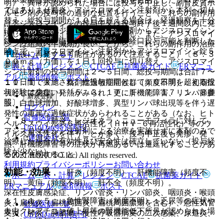
明）：異常が認められた場合には投与を中止し、副腎皮質ホ
７．７． 〈肺炎〉アジスロマイシン注射剤から本剤へ切り
ではありません。
ルモン剤の投与等の適切な処置を行うこと（これらの副作用
替え、総投与期間が１０日を超える場合は、経過観察を十分
はアジスロマイシンの投与中又は投与終了後１週間以内に発
に行うこと（アジスロマイシン注射剤からアジスロマイシン
現しているので、投与終了後も注意し、また、アジスロマイ
錠へ切り替えた臨床試験は、医師が経口投与可能と判断した
シンは組織内半減期が長いことから、これらの副作用の治療
時点で、アジスロマイシン注射剤からアジスロマイシン錠５
中止後に再発する可能性があるので注意すること）〔８．３
ホーム
ノート
００ｍｇ（力価）を１日１回投与に切り替え、アジスロマイ
参照〕。
表・計算
レジメン
CTCAE
抗菌薬ガイド
ERマニュ
シン注射剤の投与期間は２〜５日間、総投与期間は合計７〜
アル
薬剤情報
ポスト
１０日間で実施され、総投与期間として１０日間を超える投
１１．１．３． 薬剤性過敏症症候群（頻度不明）：初期症
与経験は少ない）〔５．３、１７．１．７、１７．１．８参
状として発疹、発熱がみられ、更に肝機能障害、リンパ節腫
新規登録
照〕。
脹、白血球増加、好酸球増多、異型リンパ球出現等を伴う遅
ログイン
発性の重篤な過敏症状があらわれることがある（なお、ヒト
監修医師一覧
７．８． 〈肺炎〉レジオネラ・ニューモフィラに対して、
ヘルペスウイルス６再活性化（ＨＨＶ−６再活性化）等のウ
UpToDate特別割引
アジスロマイシン注射剤による治療を実施せずに本剤のみで
イルス再活性化を伴うことが多く、投与中止後も発疹、発
運営会社
治療した場合の有効性及び安全性は確立していない（投与経
熱、肝機能障害等の症状が再燃あるいは遷延化することがあ
験が少ない）。
るので注意すること）。
© 2021 HOKUTO Inc. All rights reserved.
利用規約
プライバシーポリシー
お問い合わせ
効能・効果
１１．１．４． 肝炎（頻度不明）、肝機能障害（頻度不
ホーム
表・計算
レジメン
CTCAE
抗菌薬ガイド
明）、黄疸（頻度不明）、肝不全（頻度不明）。
ERマニュアル
薬剤情報
ポスト
深在性皮膚感染症、リンパ管炎・リンパ節炎、咽頭炎・喉頭
１１．１．５． 急性腎障害（頻度不明）：乏尿等の症状や
炎、扁桃炎（扁桃周囲炎、扁桃周囲膿瘍を含む）、急性気管
監修医師一覧
血中クレアチニン値上昇等の腎機能低下所見が認められた場
支炎、肺炎、肺膿瘍、慢性呼吸器病変の二次感染、尿道炎、
UpToDate特別割引