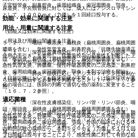
子宮頸管炎、副鼻腔炎、歯周組織炎、歯冠周囲炎、顎炎。
尿道炎、子宮頸管炎に対しては、成人にはアジスロマイシン
として、１０００ｍｇ（力価）を１回経口投与する。
効能・効果に関連する注意
用法・用量に関連する注意
（効能又は効果に関連する注意）
（用法及び用量に関連する注意）
５．２． 〈咽頭・喉頭炎、扁桃炎（扁桃周囲炎、扁桃周囲
膿瘍を含む）、急性気管支炎、副鼻腔炎〉「抗微生物薬適正
７．１． 〈深在性皮膚感染症、リンパ管・リンパ節炎、咽
使用の手引き」を参照し、抗菌薬投与の必要性を判断した上
頭・喉頭炎、扁桃炎（扁桃周囲炎、扁桃周囲膿瘍を含む）、
で、本剤の投与が適切と判断される場合に投与すること。
急性気管支炎、肺膿瘍、慢性呼吸器病変の二次感染、副鼻腔
炎、歯周組織炎、歯冠周囲炎、顎炎〉本剤で治療を開始し、
５．３． 〈肺炎〉症状に応じてアジスロマイシン注射剤か
４日目以降においても臨床症状が不変もしくは臨床症状が悪
ら治療を開始する必要性を判断すること〔７．６、７．７参
化の場合には、医師の判断で適切な他の薬剤に変更すること
照〕。
〔１６．７．２参照〕。
適応菌種
７．２． 〈深在性皮膚感染症、リンパ管・リンパ節炎、咽
頭・喉頭炎、扁桃炎（扁桃周囲炎、扁桃周囲膿瘍を含む）、
アジスロマイシンに感性のブドウ球菌属、レンサ球菌属、肺
急性気管支炎、肺膿瘍、慢性呼吸器病変の二次感染、副鼻腔
炎球菌、モラクセラ・カタラーリス（ブランハメラ・カタラ
炎、歯周組織炎、歯冠周囲炎、顎炎〉外国の臨床における体
ーリス）、インフルエンザ菌、ペプトストレプトコッカス
内動態試験の成績から、本剤５００ｍｇ（力価）を１日１回
属、レジオネラ・ニューモフィラ、クラミジア属、マイコプ
３日間経口投与することにより、感受性菌に対して有効な組