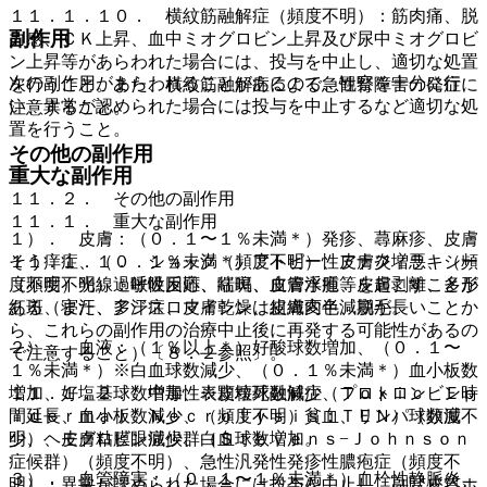
１１．１．１０． 横紋筋融解症（頻度不明）：筋肉痛、脱
副作用
力感、ＣＫ上昇、血中ミオグロビン上昇及び尿中ミオグロビ
ン上昇等があらわれた場合には、投与を中止し、適切な処置
次の副作用があらわれることがあるので、観察を十分に行
を行うこと。また、横紋筋融解症による急性腎障害の発症に
い、異常が認められた場合には投与を中止するなど適切な処
注意すること。
置を行うこと。
その他の副作用
重大な副作用
１１．２． その他の副作用
１１．１． 重大な副作用
１）． 皮膚：（０．１〜１％未満＊）発疹、蕁麻疹、皮膚
１１．１．１． ショック（頻度不明）、アナフィラキシー
そう痒症、（０．１％未満＊）アトピー性皮膚炎増悪、（頻
（頻度不明）：呼吸困難、喘鳴、血管浮腫等を起こすことが
度不明）光線過敏性反応、紅斑、皮膚水疱、皮膚剥離、多形
ある（また、アジスロマイシンは組織内半減期が長いことか
紅斑、寝汗、多汗症、皮膚乾燥、皮膚変色、脱毛。
ら、これらの副作用の治療中止後に再発する可能性があるの
２）． 血液：（１％以上＊）好酸球数増加、（０．１〜
で注意すること）〔８．２参照〕。
１％未満＊）※白血球数減少、（０．１％未満＊）血小板数
１１．１．２． 中毒性表皮壊死融解症（Ｔｏｘｉｃ Ｅｐ
増加、好塩基球数増加、※顆粒球数減少、プロトロンビン時
ｉｄｅｒｍａｌ Ｎｅｃｒｏｌｙｓｉｓ：ＴＥＮ）（頻度不
間延長、血小板数減少、（頻度不明）貧血、リンパ球数減
明）、皮膚粘膜眼症候群（Ｓｔｅｖｅｎｓ−Ｊｏｈｎｓｏｎ
少、ヘモグロビン減少、白血球数増加。
症候群）（頻度不明）、急性汎発性発疹性膿疱症（頻度不
３）． 血管障害：（０．１〜１％未満＊）血栓性静脈炎、
明）：異常が認められた場合には投与を中止し、副腎皮質ホ