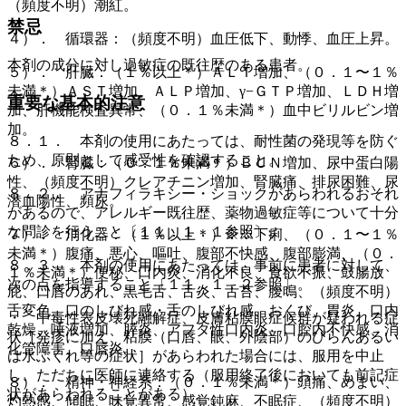
（頻度不明）潮紅。
禁忌
４）． 循環器：（頻度不明）血圧低下、動悸、血圧上昇。
本剤の成分に対し過敏症の既往歴のある患者。
５）． 肝臓：（１％以上＊）ＡＬＴ増加、（０．１〜１％
未満＊）ＡＳＴ増加、ＡＬＰ増加、γ−ＧＴＰ増加、ＬＤＨ増
重要な基本的注意
加、肝機能検査異常、（０．１％未満＊）血中ビリルビン増
加。
８．１． 本剤の使用にあたっては、耐性菌の発現等を防ぐ
ため、原則として感受性を確認すること。
６）． 腎臓：（０．１％未満＊）ＢＵＮ増加、尿中蛋白陽
性、（頻度不明）クレアチニン増加、腎臓痛、排尿困難、尿
８．２． アナフィラキシー・ショックがあらわれるおそれ
潜血陽性、頻尿。
があるので、アレルギー既往歴、薬物過敏症等について十分
な問診を行うこと〔１１．１．１参照〕。
７）． 消化器：（１％以上＊）※※下痢、（０．１〜１％
未満＊）腹痛、悪心、嘔吐、腹部不快感、腹部膨満、（０．
８．３． 本剤の使用にあたっては、事前に患者に対して、
１％未満＊）便秘、口内炎、消化不良、食欲不振、鼓腸放
次の点を指導すること〔１１．１．２参照〕。
屁、口唇のあれ、黒毛舌、舌炎、舌苔、腹鳴、（頻度不明）
舌変色、口のしびれ感・舌のしびれ感、おくび、胃炎、口内
・ 中毒性表皮壊死融解症、皮膚粘膜眼症候群が疑われる症
乾燥、唾液増加、膵炎、アフタ性口内炎、口腔内不快感、消
状［発疹に加え、粘膜（口唇、眼、外陰部）のびらんあるい
化管障害、口唇炎。
は水ぶくれ等の症状］があらわれた場合には、服用を中止
し、ただちに医師に連絡する（服用終了後においても前記症
８）． 精神・神経系：（０．１％未満＊）頭痛、めまい、
状があらわれることがある）。
灼熱感、傾眠、味覚異常、感覚鈍麻、不眠症、（頻度不明）