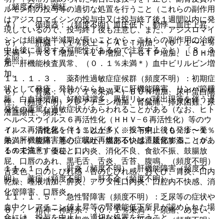
（頻度不明）潮紅。
ルモン剤の投与等の適切な処置を行うこと（これらの副作用
はアジスロマイシンの投与中又は投与終了後１週間以内に発
４）． 循環器：（頻度不明）血圧低下、動悸、血圧上昇。
現しているので、投与終了後も注意し、また、アジスロマイ
シンは組織内半減期が長いことから、これらの副作用の治療
５）． 肝臓：（１％以上＊）ＡＬＴ増加、（０．１〜１％
中止後に再発する可能性があるので注意すること）〔８．３
未満＊）ＡＳＴ増加、ＡＬＰ増加、γ−ＧＴＰ増加、ＬＤＨ増
参照〕。
加、肝機能検査異常、（０．１％未満＊）血中ビリルビン増
加。
１１．１．３． 薬剤性過敏症症候群（頻度不明）：初期症
状として発疹、発熱がみられ、更に肝機能障害、リンパ節腫
６）． 腎臓：（０．１％未満＊）ＢＵＮ増加、尿中蛋白陽
脹、白血球増加、好酸球増多、異型リンパ球出現等を伴う遅
性、（頻度不明）クレアチニン増加、腎臓痛、排尿困難、尿
発性の重篤な過敏症状があらわれることがある（なお、ヒト
潜血陽性、頻尿。
ヘルペスウイルス６再活性化（ＨＨＶ−６再活性化）等のウ
イルス再活性化を伴うことが多く、投与中止後も発疹、発
７）． 消化器：（１％以上＊）※※下痢、（０．１〜１％
熱、肝機能障害等の症状が再燃あるいは遷延化することがあ
未満＊）腹痛、悪心、嘔吐、腹部不快感、腹部膨満、（０．
るので注意すること）。
１％未満＊）便秘、口内炎、消化不良、食欲不振、鼓腸放
屁、口唇のあれ、黒毛舌、舌炎、舌苔、腹鳴、（頻度不明）
１１．１．４． 肝炎（頻度不明）、肝機能障害（頻度不
舌変色、口のしびれ感・舌のしびれ感、おくび、胃炎、口内
明）、黄疸（頻度不明）、肝不全（頻度不明）。
乾燥、唾液増加、膵炎、アフタ性口内炎、口腔内不快感、消
化管障害、口唇炎。
１１．１．５． 急性腎障害（頻度不明）：乏尿等の症状や
血中クレアチニン値上昇等の腎機能低下所見が認められた場
８）． 精神・神経系：（０．１％未満＊）頭痛、めまい、
合には、投与を中止し、適切な処置を行うこと。