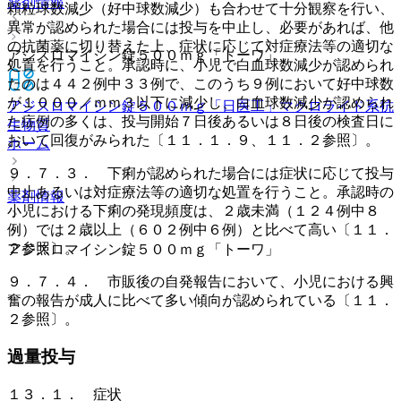
薬剤情報
顆粒球数減少（好中球数減少）も合わせて十分観察を行い、
異常が認められた場合には投与を中止し、必要があれば、他
の抗菌薬に切り替えた上、症状に応じて対症療法等の適切な
アジスロマイシン錠５００ｍｇ「トーワ」
処置を行うこと。承認時に、小児で白血球数減少が認められ
たのは４４２例中３３例で、このうち９例において好中球数
が１０００／ｍｍ３以下に減少し、白血球数減少が認められ
アジスロマイシン錠５００ｍｇ「日医工」
マクロライド系抗
た症例の多くは、投与開始７日後あるいは８日後の検査日に
生物質
おいて回復がみられた〔１１．１．９、１１．２参照〕。
ホーム
９．７．３． 下痢が認められた場合には症状に応じて投与
中止あるいは対症療法等の適切な処置を行うこと。承認時の
薬剤情報
小児における下痢の発現頻度は、２歳未満（１２４例中８
例）では２歳以上（６０２例中６例）と比べて高い〔１１．
２参照〕。
アジスロマイシン錠５００ｍｇ「トーワ」
９．７．４． 市販後の自発報告において、小児における興
奮の報告が成人に比べて多い傾向が認められている〔１１．
２参照〕。
過量投与
１３．１． 症状