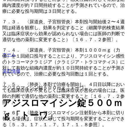
織内濃度が約７日間持続することが予測されているので、治
療に必要な投与期間は３日間とする。
７．３． 〈尿道炎、子宮頸管炎〉本剤投与開始後２〜４週
間は経過を観察し、効果を判定すること（細菌学的検査結果
又は臨床症状から効果が認められない場合には医師の判断で
適切な他の薬剤に変更すること）〔１６．７．２参照〕。
７．４． 〈尿道炎、子宮頸管炎〉本剤１０００ｍｇ（力
ホーム
価）を１回経口投与することにより、アジスロマイシン感性
のトラコーマクラミジア（クラミジア・トラコマティス）に
対して有効な組織内濃度が約１０日間持続することが予測さ
薬剤情報
れているので、治療に必要な投与回数は１回とする。
７．５． 〈肺炎〉本剤で治療を開始し、４日目以降におい
アジスロマイシン錠５００ｍｇ「トーワ」
ても臨床症状が不変もしくは臨床症状が悪化の場合には、医
師の判断で適切な他の薬剤に変更すること〔１６．７．２参
アジスロマイシン錠５００ｍ
照〕。
７．６． 〈肺炎〉アジスロマイシン注射剤から本剤に切り
ｇ「トーワ」
替える場合は、症状に応じて投与期間を変更することができ
る〔５．３、１７．１．７、１７．１．８参照〕。