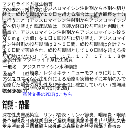
マクロライド系抗生物質
７．７． 〈肺炎〉アジスロマイシン注射剤から本剤へ切り
2024年09月改訂(第2版)
替え、総投与期間が１０日を超える場合は、経過観察を十分
薬剤情報
後発品
に行うこと（アジスロマイシン注射剤からアジスロマイシン
後
錠へ切り替えた臨床試験は、医師が経口投与可能と判断した
毒
時点で、アジスロマイシン注射剤からアジスロマイシン錠５
劇
００ｍｇ（力価）を１日１回投与に切り替え、アジスロマイ
麻
シン注射剤の投与期間は２〜５日間、総投与期間は合計７〜
向
１０日間で実施され、総投与期間として１０日間を超える投
覚
与経験は少ない）〔５．３、１７．１．７、１７．１．８参
薬効分類
マクロライド系抗生物質
照〕。
一般名
アジスロマイシン水和物錠
７．８． 〈肺炎〉レジオネラ・ニューモフィラに対して、
薬価
162.8
円
アジスロマイシン注射剤による治療を実施せずに本剤のみで
メーカー
東和薬品
治療した場合の有効性及び安全性は確立していない（投与経
2024年09月改訂(第2版)
験が少ない）。
最終更新
添付文書のPDFはこちら
効能・効果
用法・用量
深在性皮膚感染症、リンパ管炎・リンパ節炎、咽頭炎・喉頭
成人にはアジスロマイシンとして、５００ｍｇ（力価）を１
炎、扁桃炎（扁桃周囲炎、扁桃周囲膿瘍を含む）、急性気管
日１回、３日間合計１．５ｇ（力価）を経口投与する。
支炎、肺炎、肺膿瘍、慢性呼吸器病変の二次感染、尿道炎、