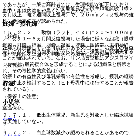
であったが、一般に高齢者では、生理機能が低下しており、
１５．２．１． ラットの受胎能及び一般生殖能試験（雄２
血中・組織内濃度が高くなることがある）。
ヵ月以上、雌２週間以上投与）で、２０ｍｇ／ｋｇ投与の雄
雌に受胎率低下が認められた。
妊婦・授乳婦
１５．２．２． 動物（ラット、イヌ）に２０〜１００ｍｇ
（妊婦）
／ｋｇを１〜６ヵ月間反復投与した場合に様々な組織（眼球
網膜、肝臓、肺臓、胆嚢、腎臓、脾臓、脈絡叢、末梢神経
妊婦又は妊娠している可能性のある女性には、治療上の有益
等）にリン脂質空胞形成がみられたが、投薬中止後消失する
性が危険性を上回ると判断される場合にのみ投与すること。
ことが確認されている。なお、リン脂質空胞はアジスロマイ
シン−リン脂質複合体を形成することによる組織像と解釈さ
（授乳婦）
れ、その毒性学的意義は低い。
治療上の有益性及び母乳栄養の有益性を考慮し、授乳の継続
又は中止を検討すること（ヒト母乳中に移行することが報告
貯法
されている）。
（保管上の注意）
小児等
室温保存。
９．７．１． 低出生体重児、新生児を対象とした臨床試験
ホーム
は実施していない。
９．７．２． 白血球数減少が認められることがあるので、