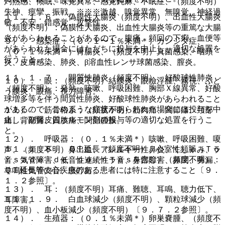
灼熱感、傾眠、味覚異常、感覚鈍麻、不眠症、（頻度不明）
失神、痙攣、振戦、※※※激越、嗅覚異常、無嗅覚、神経過
１１．１．６． 偽膜性大腸炎（頻度不明）、出血性大腸炎
敏、不安、錯感覚、攻撃性。
（頻度不明）：偽膜性大腸炎、出血性大腸炎等の重篤な大腸
炎があらわれることがあるので、腹痛、頻回の下痢、血便等
９）． 感染症：（０．１〜１％未満＊）カンジダ症、
があらわれた場合にはただちに投与を中止し、適切な処置を
（０．１％未満＊）胃腸炎、（頻度不明）真菌感染、咽頭
行うこと。
炎、皮膚感染、肺炎、β溶血性レンサ球菌感染、膣炎。
１１．１．７． 間質性肺炎（頻度不明）、好酸球性肺炎
１０）． 眼：（頻度不明）結膜炎、眼瞼浮腫、霧視、ぶど
（頻度不明）：発熱、咳嗽、呼吸困難、胸部Ｘ線異常、好酸
う膜炎、眼痛、視力障害。
球増多等を伴う間質性肺炎、好酸球性肺炎があらわれること
があるので、このような症状があらわれた場合には投与を中
１１）． 筋骨格系：（頻度不明）筋肉痛、関節痛、頚部
止し、副腎皮質ホルモン剤の投与等の適切な処置を行うこ
痛、背部痛、四肢痛、関節腫脹。
と。
１２）． 呼吸器：（０．１％未満＊）咳嗽、呼吸困難、嗄
１１．１．８． ＱＴ延長（頻度不明）、心室性頻脈（Ｔｏ
声、（頻度不明）鼻出血、アレルギー性鼻炎、くしゃみ、ラ
ｒｓａｄｅ ｄｅ ｐｏｉｎｔｅｓを含む）（頻度不明）：
音、気管障害、低音性連続性ラ音、鼻部障害、鼻閉、鼻漏、
ＱＴ延長等の心疾患のある患者には特に注意すること〔９．
羊鳴性気管支音、痰貯留。
１．２参照〕。
１３）． 耳：（頻度不明）耳痛、難聴、耳鳴、聴力低下、
１１．１．９． 白血球減少（頻度不明）、顆粒球減少（頻
耳障害。
度不明）、血小板減少（頻度不明）〔９．７．２参照〕。
１４）． 生殖器：（０．１％未満＊）卵巣嚢腫、（頻度不