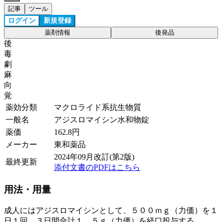
記事
ツール
ログイン
新規登録
薬剤情報
後発品
後
毒
劇
麻
向
覚
薬効分類
マクロライド系抗生物質
一般名
アジスロマイシン水和物錠
薬価
162.8
円
メーカー
東和薬品
2024年09月改訂(第2版)
最終更新
添付文書のPDFはこちら
用法・用量
成人にはアジスロマイシンとして、５００ｍｇ（力価）を１
日１回、３日間合計１．５ｇ（力価）を経口投与する。