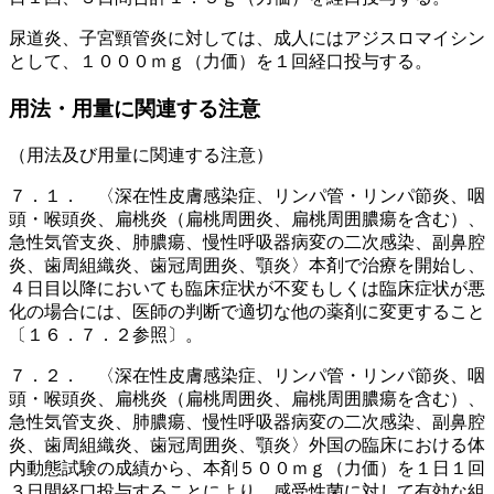
尿道炎、子宮頸管炎に対しては、成人にはアジスロマイシン
として、１０００ｍｇ（力価）を１回経口投与する。
用法・用量に関連する注意
（用法及び用量に関連する注意）
７．１． 〈深在性皮膚感染症、リンパ管・リンパ節炎、咽
頭・喉頭炎、扁桃炎（扁桃周囲炎、扁桃周囲膿瘍を含む）、
急性気管支炎、肺膿瘍、慢性呼吸器病変の二次感染、副鼻腔
炎、歯周組織炎、歯冠周囲炎、顎炎〉本剤で治療を開始し、
４日目以降においても臨床症状が不変もしくは臨床症状が悪
化の場合には、医師の判断で適切な他の薬剤に変更すること
〔１６．７．２参照〕。
７．２． 〈深在性皮膚感染症、リンパ管・リンパ節炎、咽
頭・喉頭炎、扁桃炎（扁桃周囲炎、扁桃周囲膿瘍を含む）、
急性気管支炎、肺膿瘍、慢性呼吸器病変の二次感染、副鼻腔
炎、歯周組織炎、歯冠周囲炎、顎炎〉外国の臨床における体
内動態試験の成績から、本剤５００ｍｇ（力価）を１日１回
３日間経口投与することにより、感受性菌に対して有効な組