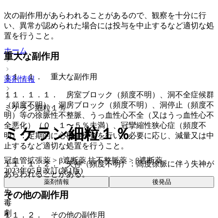
次の副作用があらわれることがあるので、観察を十分に行
い、異常が認められた場合には投与を中止するなど適切な処
置を行うこと。
ホーム
重大な副作用
１１．１． 重大な副作用
薬剤情報
１１．１．１． 房室ブロック（頻度不明）、洞不全症候群
（頻度不明）、洞房ブロック（頻度不明）、洞停止（頻度不
ミケラン細粒１％
明）等の徐脈性不整脈、うっ血性心不全（又はうっ血性心不
全悪化）（０．１〜５％未満）、冠攣縮性狭心症（頻度不
ミケラン細粒１％
明）：定期的に心機能検査を行い、必要に応じ、減量又は中
止するなど適切な処置を行うこと。
冠血管拡張薬 > β遮断薬 抗不整脈薬 > β遮断薬
１１．１．２． 失神（頻度不明）：高度徐脈に伴う失神が
2023年05月改訂(第1版)
あらわれることがある。
薬剤情報
後発品
先
その他の副作用
毒
劇
１１．２． その他の副作用