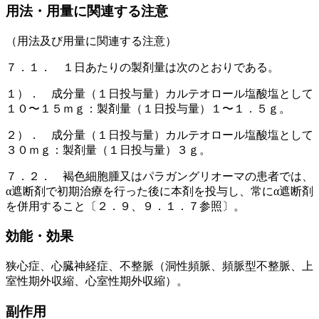
用法・用量に関連する注意
（用法及び用量に関連する注意）
７．１． １日あたりの製剤量は次のとおりである。
１）． 成分量（１日投与量）カルテオロール塩酸塩として
１０〜１５ｍｇ：製剤量（１日投与量）１〜１．５ｇ。
２）． 成分量（１日投与量）カルテオロール塩酸塩として
３０ｍｇ：製剤量（１日投与量）３ｇ。
７．２． 褐色細胞腫又はパラガングリオーマの患者では、
α遮断剤で初期治療を行った後に本剤を投与し、常にα遮断剤
を併用すること〔２．９、９．１．７参照〕。
効能・効果
狭心症、心臓神経症、不整脈（洞性頻脈、頻脈型不整脈、上
室性期外収縮、心室性期外収縮）。
副作用