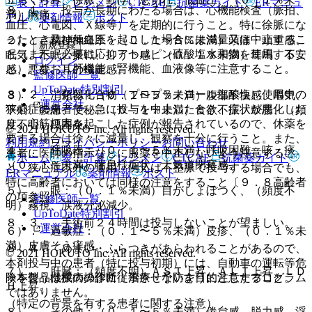
表・計算
レジメン
CTCAE
抗菌薬ガイド
ERマニュ
８．１． 投与が長期にわたる場合は、心機能検査（脈拍、
満）胸痛。
アル
薬剤情報
ポスト
血圧、心電図、Ｘ線等）を定期的に行うこと。特に徐脈にな
ったとき及び低血圧を起こした場合には減量又は中止するこ
２）． 精神神経系：（０．１〜５％未満）頭痛・頭重感、
新規登録
と（また、必要に応じアトロピン硫酸塩水和物を使用するこ
眠気、不眠、振戦、抑うつ感、（０．１％未満）耳鳴、不安
ログイン
と）。なお、肝機能、腎機能、血液像等に注意すること。
感、悪夢、耳の蟻走感。
監修医師一覧
UpToDate特別割引
８．２． 類似化合物（プロプラノロール塩酸塩）使用中の
３）． 消化器：（０．１〜５％未満）腹部不快感、嘔気、
運営会社
狭心症の患者で、急に投与を中止したとき、症状が悪化した
下痢、腹痛、便秘、（０．１％未満）食欲不振、鼓腸、（頻
り、心筋梗塞を起こした症例が報告されているので、休薬を
度不明）口内炎。
© 2021 HOKUTO Inc. All rights reserved.
要する場合は徐々に減量し、観察を十分に行うこと。また、
利用規約
プライバシーポリシー
お問い合わせ
４）． 呼吸器：（０．１〜５％未満）呼吸困難、咳・痰、
患者に医師の指示なしに服薬を中止しないよう注意するこ
ホーム
表・計算
レジメン
CTCAE
抗菌薬ガイド
（０．１％未満）喘息様症状、上気道閉塞感。
と。狭心症以外の適用、例えば不整脈で投与する場合でも、
ERマニュアル
薬剤情報
ポスト
特に高齢者においては同様の注意をすること〔９．８高齢者
５）． 眼：（０．１％未満）目がしょぼつく、（頻度不
の項参照〕。
監修医師一覧
明）霧視、涙液分泌減少。
UpToDate特別割引
８．３． 手術前２４時間は投与しないことが望ましい。
運営会社
６）． 過敏症：（０．１〜５％未満）皮疹、（０．１％未
満）皮膚そう痒感。
８．４． めまい・ふらつきがあらわれることがあるので、
© 2021 HOKUTO Inc. All rights reserved.
本剤投与中の患者（特に投与初期）には、自動車の運転等危
７）． 肝臓：（頻度不明）ＡＳＴ上昇、ＡＬＴ上昇、ＬＤ
※本製品は疾病の診断・治療・予防を目的としたプログラム
険を伴う機械の操作に従事させないように注意すること。
Ｈ上昇。
ではありません。
（特定の背景を有する患者に関する注意）
８）． その他：（０．１〜５％未満）倦怠感、脱力感、浮