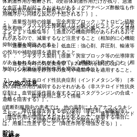
体刺激作用が遮断され、α受容体刺激作用だけが残り、急激
な血圧上昇が起こるおそれがある（グアナベンズ酢酸塩も作
次の処置の間は常に観察下におくこと。
用機序から同様な反応が予想される））］。
・ 過量投与時の徐脈、完全房室ブロック：アトロピン硫酸
５）． クラス１抗不整脈剤（リン酸ジソピラミド、プロカ
塩水和物、イソプレナリン等の投与や心臓ペーシングを適用
インアミド塩酸塩等）［過度の心機能抑制があらわれるおそ
すること。
れがあるので、減量するなど注意すること（相加的に心機能
抑制作用を増強させる）］。
・ 過量投与時の心不全、低血圧：強心剤、昇圧剤、輸液等
の投与や補助循環を適用すること。
６）． ジギタリス製剤［徐脈・房室ブロック等の伝導障害
があらわれるおそれがあるので、心機能に注意すること（相
・ 過量投与時の気管支痙攣：β２刺激剤を静注又はアミノ
加的に心刺激伝導抑制作用を増強させる）］。
フィリン水和物を静注等の投与や補助呼吸を適用すること。
７）． 非ステロイド性抗炎症剤（インドメタシン等）［本
その他の注意
剤の降圧作用が減弱するおそれがある（非ステロイド性抗炎
症剤は、血管拡張作用を有するプロスタグランジンの合成・
１５．１． 臨床使用に基づく情報
遊離を阻害する）］。
β遮断剤服用中の患者では、他の薬剤によるアナフィラキシ
８）． 降圧作用を有する他の薬剤（降圧剤、硝酸剤等）
ー反応がより重篤になることがあり、また、通常用量のアド
［降圧作用が増強するおそれがあるので、併用する場合に
レナリンによる治療に抵抗するとの報告がある。
は、用量に注意すること（降圧作用を増強させる）］。
貯法
高齢者