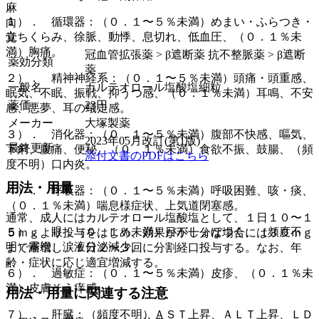
麻
１）． 循環器：（０．１〜５％未満）めまい・ふらつき・
向
立ちくらみ、徐脈、動悸、息切れ、低血圧、（０．１％未
覚
満）胸痛。
冠血管拡張薬 > β遮断薬 抗不整脈薬 > β遮断
薬効分類
薬
２）． 精神神経系：（０．１〜５％未満）頭痛・頭重感、
一般名
カルテオロール塩酸塩細粒
眠気、不眠、振戦、抑うつ感、（０．１％未満）耳鳴、不安
薬価
23
円
感、悪夢、耳の蟻走感。
メーカー
大塚製薬
３）． 消化器：（０．１〜５％未満）腹部不快感、嘔気、
2023年05月改訂(第1版)
最終更新
下痢、腹痛、便秘、（０．１％未満）食欲不振、鼓腸、（頻
添付文書のPDFはこちら
度不明）口内炎。
用法・用量
４）． 呼吸器：（０．１〜５％未満）呼吸困難、咳・痰、
（０．１％未満）喘息様症状、上気道閉塞感。
通常、成人にはカルテオロール塩酸塩として、１日１０〜１
５）． 眼：（０．１％未満）目がしょぼつく、（頻度不
５ｍｇより投与をはじめ、効果が不十分な場合には３０ｍｇ
明）霧視、涙液分泌減少。
まで漸増し、１日２〜３回に分割経口投与する。なお、年
齢・症状に応じ適宜増減する。
６）． 過敏症：（０．１〜５％未満）皮疹、（０．１％未
満）皮膚そう痒感。
用法・用量に関連する注意
７）． 肝臓：（頻度不明）ＡＳＴ上昇、ＡＬＴ上昇、ＬＤ