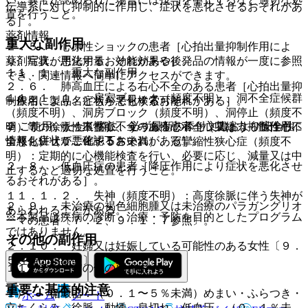
伝導系に対し抑制的に作用し、症状を悪化させるおそれがあ
置を行うこと。
る］。
薬剤情報
重大な副作用
２．５． 心原性ショックの患者［心拍出量抑制作用によ
薬剤写真、用法用量、効能効果や後発品の情報が一度に参照
り、症状が悪化するおそれがある］。
１１．１． 重大な副作用
でき、関連情報へ簡単にアクセスができます。
２．６． 肺高血圧による右心不全のある患者［心拍出量抑
１１．１．１． 房室ブロック（頻度不明）、洞不全症候群
一般名、製品名どちらでも検索可能！
制作用により、症状が悪化するおそれがある］。
（頻度不明）、洞房ブロック（頻度不明）、洞停止（頻度不
※ ご使用いただく際に、必ず最新の添付文書および安全性
２．７． うっ血性心不全のある患者［心収縮力抑制作用に
明）等の徐脈性不整脈、うっ血性心不全（又はうっ血性心不
情報も併せてご確認下さい。
より、症状が悪化するおそれがある］。
全悪化）（０．１〜５％未満）、冠攣縮性狭心症（頻度不
明）：定期的に心機能検査を行い、必要に応じ、減量又は中
２．８． 低血圧症の患者［降圧作用により症状を悪化させ
止するなど適切な処置を行うこと。
るおそれがある］。
１１．１．２． 失神（頻度不明）：高度徐脈に伴う失神が
２．９． 未治療の褐色細胞腫又は未治療のパラガングリオ
あらわれることがある。
※本製品は疾病の診断・治療・予防を目的としたプログラム
ーマの患者〔７．２、９．１．７参照〕。
ではありません。
その他の副作用
２．１０． 妊婦又は妊娠している可能性のある女性〔９．
５妊婦の項参照〕。
１１．２． その他の副作用
重要な基本的注意
１）． 循環器：（０．１〜５％未満）めまい・ふらつき・
ホーム
ノート
立ちくらみ、徐脈、動悸、息切れ、低血圧、（０．１％未