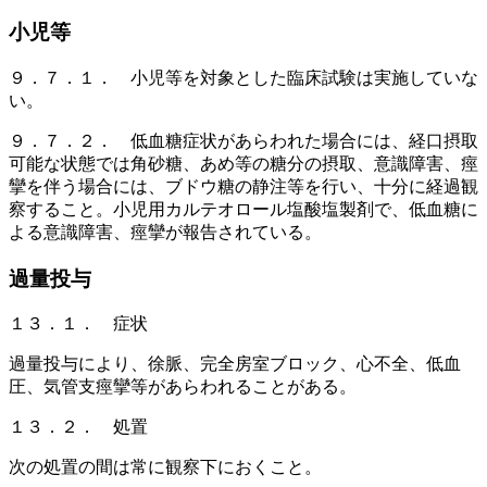
小児等
９．７．１． 小児等を対象とした臨床試験は実施していな
い。
９．７．２． 低血糖症状があらわれた場合には、経口摂取
可能な状態では角砂糖、あめ等の糖分の摂取、意識障害、痙
攣を伴う場合には、ブドウ糖の静注等を行い、十分に経過観
察すること。小児用カルテオロール塩酸塩製剤で、低血糖に
よる意識障害、痙攣が報告されている。
過量投与
１３．１． 症状
過量投与により、徐脈、完全房室ブロック、心不全、低血
圧、気管支痙攣等があらわれることがある。
１３．２． 処置
次の処置の間は常に観察下におくこと。