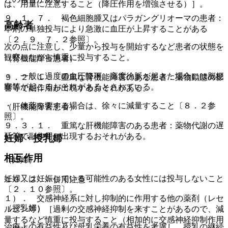
は、用量に注意すること（降圧作用を増強させる）］。
９．１．７． 褐色細胞腫又はパラガングリオーマの患者：
高齢者
本剤の単独投与により急激に血圧が上昇することがある
〔２．９、７．２参照〕。
次の点に注意し、少量から投与を開始するなど患者の状態を
観察しながら慎重に投与すること。
（腎機能障害患者）
・ 一般に過度の血圧降下、高度徐脈が起きた場合には脳梗
９．２．１． 重篤な腎機能障害のある患者：薬物動態の影
塞等が起こるおそれがあるとされている。
響等で副作用が出現するおそれがある。
・ 休薬を要する場合は、徐々に減量すること〔８．２参
（肝機能障害患者）
照〕。
９．３．１． 重篤な肝機能障害のある患者：薬物代謝の遅
延等で副作用が出現するおそれがある。
妊婦・授乳婦
相互作用
（妊婦）
妊婦又は妊娠している可能性のある女性には投与しないこと
１０．２． 併用注意：
〔２．１０参照〕。
１）． 交感神経系に対し抑制的に作用する他の薬剤（レセ
（授乳婦）
ルピン等）［過剰の交感神経抑制を来すことがあるので、減
量するなど慎重に投与すること（相加的に交感神経抑制作用
治療上の有益性及び母乳栄養の有益性を考慮し、授乳の継続