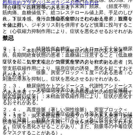
利用規約
プライバシーポリシー
お問い合わせ
腫、ほてり、疲労感、（０．１％未満）頻尿、（頻度不明）
（合併症・既往歴等のある患者）
筋肉痛、血糖値低下、総コレステロール値上昇、手足のしび
９．１．１． うっ血性心不全のおそれのある患者：観察を
れ、下肢冷感、発汗、腓腸筋痙攣（こむらがえり）、血清Ｃ
十分に行い、ジギタリス剤を併用するなど慎重に投与するこ
Ｋ値上昇。
と（心収縮力抑制作用により、症状を悪化させるおそれがあ
禁忌
る）。
９．１．２． 特発性低血糖症、コントロール不十分な糖尿
２．１． 本剤の成分に対し過敏症の既往歴のある患者。
病、長期間絶食状態の患者：血糖値に注意すること（低血糖
症状を起こしやすく、かつ症状をマスクしやすい）。
２．２． 気管支喘息、気管支痙攣のおそれのある患者［気
管支筋収縮作用により、喘息症状の誘発、悪化を起こすおそ
９．１．３． 徐脈、房室ブロック＜１度＞のある患者：心
れがある］。
刺激伝導系を抑制し、症状を悪化させるおそれがある。
２．３． 糖尿病性ケトアシドーシス、代謝性アシドーシス
９．１．４． 末梢循環障害のある患者（レイノー症候群、
のある患者［アシドーシスによる心筋収縮力の抑制を増強す
間欠性跛行症等）：末梢血管収縮作用により、症状が悪化す
るおそれがある］。
るおそれがある。
２．４． 高度徐脈（著しい洞性徐脈）、房室ブロック＜
９．１．５． 甲状腺中毒症の患者：休薬を要する場合には
２・３度＞、洞不全症候群、洞房ブロックのある患者［刺激
徐々に減量し、観察を十分に行うこと（急に投与を中止する
伝導系に対し抑制的に作用し、症状を悪化させるおそれがあ
と、症状を悪化させることがあり、また、頻脈等の中毒症状
る］。
をマスクすることがある）。