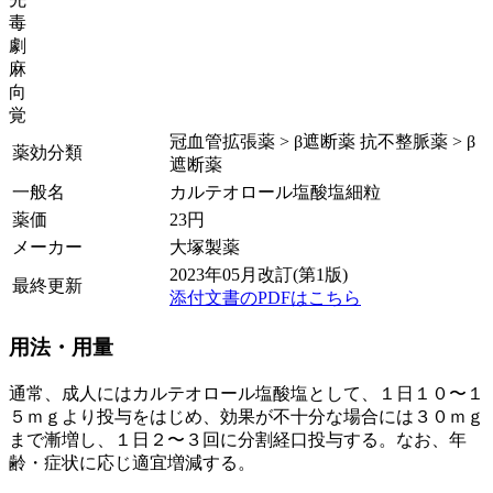
毒
劇
麻
向
覚
冠血管拡張薬 > β遮断薬 抗不整脈薬 > β
薬効分類
遮断薬
一般名
カルテオロール塩酸塩細粒
薬価
23
円
メーカー
大塚製薬
2023年05月改訂(第1版)
最終更新
添付文書のPDFはこちら
用法・用量
通常、成人にはカルテオロール塩酸塩として、１日１０〜１
５ｍｇより投与をはじめ、効果が不十分な場合には３０ｍｇ
まで漸増し、１日２〜３回に分割経口投与する。なお、年
齢・症状に応じ適宜増減する。