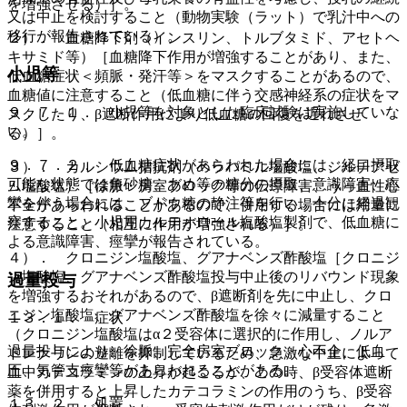
を増強させる）］。
又は中止を検討すること（動物実験（ラット）で乳汁中への
移行が報告されている）。
２）． 血糖降下剤（インスリン、トルブタミド、アセトヘ
キサミド等）［血糖降下作用が増強することがあり、また、
小児等
低血糖症状＜頻脈・発汗等＞をマスクすることがあるので、
血糖値に注意すること（低血糖に伴う交感神経系の症状をマ
９．７．１． 小児等を対象とした臨床試験は実施していな
スクしたり、β遮断作用により低血糖の回復を遅れさせ
い。
る）］。
９．７．２． 低血糖症状があらわれた場合には、経口摂取
３）． カルシウム拮抗剤（ベラパミル塩酸塩、ジルチアゼ
可能な状態では角砂糖、あめ等の糖分の摂取、意識障害、痙
ム塩酸塩）［徐脈・房室ブロック等の伝導障害、うっ血性心
攣を伴う場合には、ブドウ糖の静注等を行い、十分に経過観
不全があらわれることがあるので、併用する場合には用量に
察すること。小児用カルテオロール塩酸塩製剤で、低血糖に
注意すること（相互に作用が増強される）］。
よる意識障害、痙攣が報告されている。
４）． クロニジン塩酸塩、グアナベンズ酢酸塩［クロニジ
ン塩酸塩、グアナベンズ酢酸塩投与中止後のリバウンド現象
過量投与
を増強するおそれがあるので、β遮断剤を先に中止し、クロ
ニジン塩酸塩、グアナベンズ酢酸塩を徐々に減量すること
１３．１． 症状
（クロニジン塩酸塩はα２受容体に選択的に作用し、ノルア
過量投与により、徐脈、完全房室ブロック、心不全、低血
ドレナリンの遊離を抑制しているため、急激な中止によって
圧、気管支痙攣等があらわれることがある。
血中カテコラミンの上昇が起こるが、この時、β受容体遮断
薬を併用すると上昇したカテコラミンの作用のうち、β受容
１３．２． 処置