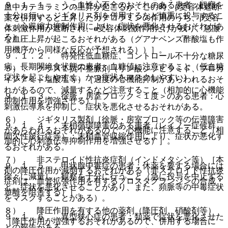
９．１．１． うっ血性心不全のおそれのある患者：観察を
血中カテコラミンの上昇が起こるが、この時、β受容体遮断
十分に行い、ジギタリス剤を併用するなど慎重に投与するこ
薬を併用すると上昇したカテコラミンの作用のうち、β受容
と（心収縮力抑制作用により、症状を悪化させるおそれがあ
体刺激作用が遮断され、α受容体刺激作用だけが残り、急激
る）。
な血圧上昇が起こるおそれがある（グアナベンズ酢酸塩も作
用機序から同様な反応が予想される））］。
９．１．２． 特発性低血糖症、コントロール不十分な糖尿
病、長期間絶食状態の患者：血糖値に注意すること（低血糖
５）． クラス１抗不整脈剤（リン酸ジソピラミド、プロカ
症状を起こしやすく、かつ症状をマスクしやすい）。
インアミド塩酸塩等）［過度の心機能抑制があらわれるおそ
れがあるので、減量するなど注意すること（相加的に心機能
９．１．３． 徐脈、房室ブロック＜１度＞のある患者：心
抑制作用を増強させる）］。
刺激伝導系を抑制し、症状を悪化させるおそれがある。
６）． ジギタリス製剤［徐脈・房室ブロック等の伝導障害
９．１．４． 末梢循環障害のある患者（レイノー症候群、
があらわれるおそれがあるので、心機能に注意すること（相
間欠性跛行症等）：末梢血管収縮作用により、症状が悪化す
加的に心刺激伝導抑制作用を増強させる）］。
るおそれがある。
７）． 非ステロイド性抗炎症剤（インドメタシン等）［本
９．１．５． 甲状腺中毒症の患者：休薬を要する場合には
剤の降圧作用が減弱するおそれがある（非ステロイド性抗炎
徐々に減量し、観察を十分に行うこと（急に投与を中止する
症剤は、血管拡張作用を有するプロスタグランジンの合成・
と、症状を悪化させることがあり、また、頻脈等の中毒症状
遊離を阻害する）］。
をマスクすることがある）。
８）． 降圧作用を有する他の薬剤（降圧剤、硝酸剤等）
９．１．６． 異型狭心症の患者：類薬で症状を悪化させた
［降圧作用が増強するおそれがあるので、併用する場合に
との報告がある。