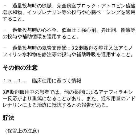
・ 過量投与時の徐脈、完全房室ブロック：アトロピン硫酸
塩水和物、イソプレナリン等の投与や心臓ペーシングを適用
すること。
・ 過量投与時の心不全、低血圧：強心剤、昇圧剤、輸液等
の投与や補助循環を適用すること。
・ 過量投与時の気管支痙攣：β２刺激剤を静注又はアミノ
フィリン水和物を静注等の投与や補助呼吸を適用すること。
その他の注意
１５．１． 臨床使用に基づく情報
β遮断剤服用中の患者では、他の薬剤によるアナフィラキシ
ー反応がより重篤になることがあり、また、通常用量のアド
レナリンによる治療に抵抗するとの報告がある。
貯法
（保管上の注意）