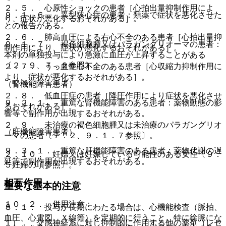
２．５． 心原性ショックの患者［心拍出量抑制作用によ
９．１．６． 異型狭心症の患者：類薬で症状を悪化させた
り、症状が悪化するおそれがある］。
との報告がある。
２．６． 肺高血圧による右心不全のある患者［心拍出量抑
９．１．７． 褐色細胞腫又はパラガングリオーマの患者：
制作用により、症状が悪化するおそれがある］。
本剤の単独投与により急激に血圧が上昇することがある
〔２．９、７．２参照〕。
２．７． うっ血性心不全のある患者［心収縮力抑制作用に
より、症状が悪化するおそれがある］。
（腎機能障害患者）
２．８． 低血圧症の患者［降圧作用により症状を悪化させ
９．２．１． 重篤な腎機能障害のある患者：薬物動態の影
るおそれがある］。
響等で副作用が出現するおそれがある。
２．９． 未治療の褐色細胞腫又は未治療のパラガングリオ
（肝機能障害患者）
ーマの患者〔７．２、９．１．７参照〕。
９．３．１． 重篤な肝機能障害のある患者：薬物代謝の遅
２．１０． 妊婦又は妊娠している可能性のある女性〔９．
延等で副作用が出現するおそれがある。
５妊婦の項参照〕。
相互作用
重要な基本的注意
１０．２． 併用注意：
８．１． 投与が長期にわたる場合は、心機能検査（脈拍、
血圧、心電図、Ｘ線等）を定期的に行うこと。特に徐脈にな
１）． 交感神経系に対し抑制的に作用する他の薬剤（レセ