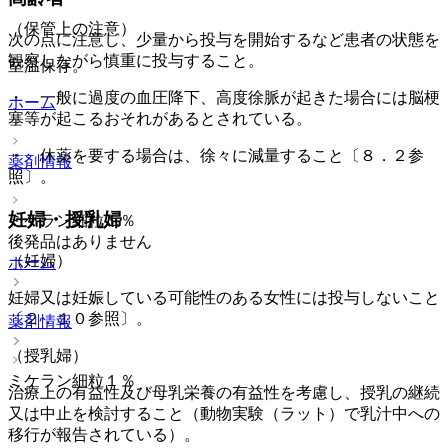
（保管上の注意）
次の点に注意し、少量から投与を開始するなど患者の状態を
観察しながら慎重に投与すること。
室温保存。
・ 一般に過度の血圧降下、高度徐脈が起きた場合には脳梗
ホーム
塞等が起こるおそれがあるとされている。
・ 休薬を要する場合は、徐々に減量すること〔８．２参
薬剤情報
照〕。
妊婦・授乳婦
ミケラン細粒１％
後発品はありません
（妊婦）
ホーム
妊婦又は妊娠している可能性のある女性には投与しないこと
〔２．１０参照〕。
薬剤情報
（授乳婦）
ミケラン細粒１％
治療上の有益性及び母乳栄養の有益性を考慮し、授乳の継続
又は中止を検討すること（動物実験（ラット）で乳汁中への
移行が報告されている）。