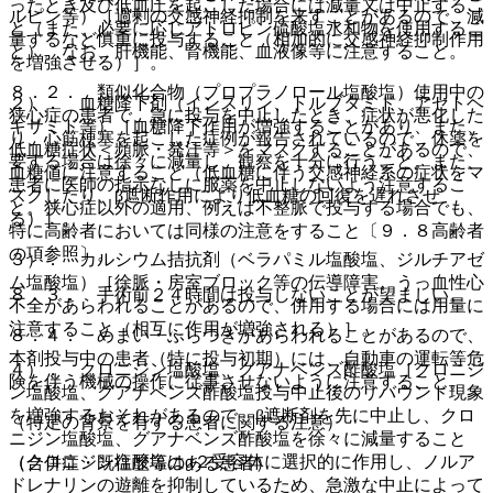
ったとき及び低血圧を起こした場合には減量又は中止するこ
ルピン等）［過剰の交感神経抑制を来すことがあるので、減
と（また、必要に応じアトロピン硫酸塩水和物を使用するこ
量するなど慎重に投与すること（相加的に交感神経抑制作用
と）。なお、肝機能、腎機能、血液像等に注意すること。
を増強させる）］。
８．２． 類似化合物（プロプラノロール塩酸塩）使用中の
２）． 血糖降下剤（インスリン、トルブタミド、アセトヘ
狭心症の患者で、急に投与を中止したとき、症状が悪化した
キサミド等）［血糖降下作用が増強することがあり、また、
り、心筋梗塞を起こした症例が報告されているので、休薬を
低血糖症状＜頻脈・発汗等＞をマスクすることがあるので、
要する場合は徐々に減量し、観察を十分に行うこと。また、
血糖値に注意すること（低血糖に伴う交感神経系の症状をマ
患者に医師の指示なしに服薬を中止しないよう注意するこ
スクしたり、β遮断作用により低血糖の回復を遅れさせ
と。狭心症以外の適用、例えば不整脈で投与する場合でも、
る）］。
特に高齢者においては同様の注意をすること〔９．８高齢者
の項参照〕。
３）． カルシウム拮抗剤（ベラパミル塩酸塩、ジルチアゼ
ム塩酸塩）［徐脈・房室ブロック等の伝導障害、うっ血性心
８．３． 手術前２４時間は投与しないことが望ましい。
不全があらわれることがあるので、併用する場合には用量に
注意すること（相互に作用が増強される）］。
８．４． めまい・ふらつきがあらわれることがあるので、
本剤投与中の患者（特に投与初期）には、自動車の運転等危
４）． クロニジン塩酸塩、グアナベンズ酢酸塩［クロニジ
険を伴う機械の操作に従事させないように注意すること。
ン塩酸塩、グアナベンズ酢酸塩投与中止後のリバウンド現象
を増強するおそれがあるので、β遮断剤を先に中止し、クロ
（特定の背景を有する患者に関する注意）
ニジン塩酸塩、グアナベンズ酢酸塩を徐々に減量すること
（クロニジン塩酸塩はα２受容体に選択的に作用し、ノルア
（合併症・既往歴等のある患者）
ドレナリンの遊離を抑制しているため、急激な中止によって