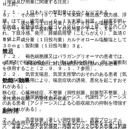
（用法及び用量に関連する注意）
Ｈ上昇。
７．１． １日あたりの製剤量は次のとおりである。
８）． その他：（０．１〜５％未満）倦怠感、脱力感、浮
腫、ほてり、疲労感、（０．１％未満）頻尿、（頻度不明）
１）． 成分量（１日投与量）カルテオロール塩酸塩として
筋肉痛、血糖値低下、総コレステロール値上昇、手足のしび
１０〜１５ｍｇ：製剤量（１日投与量）１〜１．５ｇ。
れ、下肢冷感、発汗、腓腸筋痙攣（こむらがえり）、血清Ｃ
Ｋ値上昇。
２）． 成分量（１日投与量）カルテオロール塩酸塩として
３０ｍｇ：製剤量（１日投与量）３ｇ。
禁忌
７．２． 褐色細胞腫又はパラガングリオーマの患者では、
α遮断剤で初期治療を行った後に本剤を投与し、常にα遮断剤
２．１． 本剤の成分に対し過敏症の既往歴のある患者。
を併用すること〔２．９、９．１．７参照〕。
２．２． 気管支喘息、気管支痙攣のおそれのある患者［気
効能・効果
管支筋収縮作用により、喘息症状の誘発、悪化を起こすおそ
れがある］。
狭心症、心臓神経症、不整脈（洞性頻脈、頻脈型不整脈、上
２．３． 糖尿病性ケトアシドーシス、代謝性アシドーシス
室性期外収縮、心室性期外収縮）。
のある患者［アシドーシスによる心筋収縮力の抑制を増強す
るおそれがある］。
副作用
２．４． 高度徐脈（著しい洞性徐脈）、房室ブロック＜
次の副作用があらわれることがあるので、観察を十分に行
２・３度＞、洞不全症候群、洞房ブロックのある患者［刺激
い、異常が認められた場合には投与を中止するなど適切な処