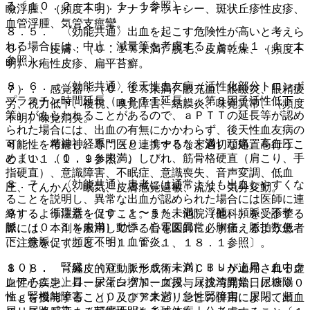
る〔１０．２、１１．１．１参照〕。
瞼浮腫、（頻度不明）アナフィラキシー、斑状丘疹性皮疹、
血管浮腫、気管支痙攣。
８．５． 〈効能共通〉出血を起こす危険性が高いと考えら
れる場合には、中止・減量等を考慮すること〔１１．１．１
６）． 皮膚：（０．１％未満）脱毛、皮膚乾燥、（頻度不
参照〕。
明）水疱性皮疹、扁平苔癬。
８．６． 〈効能共通〉後天性血友病（活性化部分トロンボ
７）． 感覚器：（０．１％未満）眼充血、眼瞼炎、眼精疲
プラスチン時間延長（ａＰＴＴ延長）、第８因子活性低下
労、視力低下、複視、嗅覚障害、結膜炎、味覚異常、（頻度
等）があらわれることがあるので、ａＰＴＴの延長等が認め
不明）味覚消失。
られた場合には、出血の有無にかかわらず、後天性血友病の
８）． 精神神経系：（０．１〜５％未満）頭痛、高血圧、
可能性を考慮し、専門医と連携するなど適切な処置を行うこ
めまい、（０．１％未満）しびれ、筋骨格硬直（肩こり、手
と〔１１．１．９参照〕。
指硬直）、意識障害、不眠症、意識喪失、音声変調、低血
８．７． 〈効能共通〉患者には通常よりも出血しやすくな
圧、てんかん、眠気、皮膚感覚過敏、流涙、気分変動。
ることを説明し、異常な出血が認められた場合には医師に連
９）． 循環器：（０．１〜５％未満）浮腫、頻脈、不整
絡するよう注意を促すこと。また、他院（他科）を受診する
脈、（０．１％未満）動悸、心電図異常、胸痛、脈拍数低
際には、本剤を服用している旨を医師に必ず伝えるよう患者
下、徐脈、（頻度不明）血管炎。
に注意を促すこと〔１１．１．１、１８．１参照〕。
１０）． 腎臓：（０．１〜５％未満）ＢＵＮ上昇、血中ク
８．８． 〈経皮的冠動脈形成術＜ＰＣＩ＞が適用される虚
レアチニン上昇、尿蛋白増加、血尿、尿沈渣異常、尿糖陽
血性心疾患〉ローディングドーズ投与（投与開始日に３００
性、腎機能障害、（０．１％未満）急性腎障害、尿閉、頻
ｍｇを投与すること）及びアスピリンとの併用によって出血