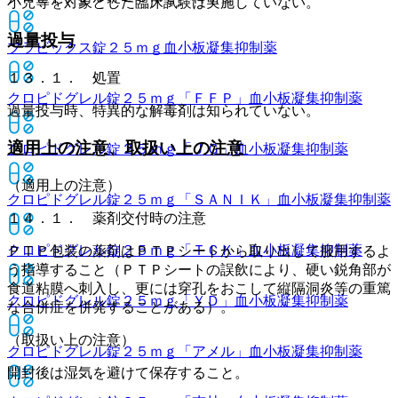
小児等を対象とした臨床試験は実施していない。
過量投与
プラビックス錠２５ｍｇ
血小板凝集抑制薬
１３．１． 処置
クロピドグレル錠２５ｍｇ「ＦＦＰ」
血小板凝集抑制薬
過量投与時、特異的な解毒剤は知られていない。
適用上の注意、取扱い上の注意
クロピドグレル錠２５ｍｇ「ＪＧ」
血小板凝集抑制薬
（適用上の注意）
クロピドグレル錠２５ｍｇ「ＳＡＮＩＫ」
血小板凝集抑制薬
１４．１． 薬剤交付時の注意
クロピドグレル錠２５ｍｇ「ＴＣＫ」
血小板凝集抑制薬
ＰＴＰ包装の薬剤はＰＴＰシートから取り出して服用するよ
う指導すること（ＰＴＰシートの誤飲により、硬い鋭角部が
食道粘膜へ刺入し、更には穿孔をおこして縦隔洞炎等の重篤
クロピドグレル錠２５ｍｇ「ＹＤ」
血小板凝集抑制薬
な合併症を併発することがある）。
（取扱い上の注意）
クロピドグレル錠２５ｍｇ「アメル」
血小板凝集抑制薬
開封後は湿気を避けて保存すること。