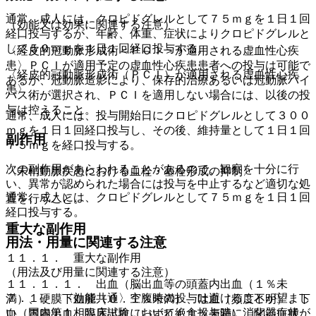
通常、成人には、クロピドグレルとして７５ｍｇを１日１回
（効能又は効果に関連する注意）
経口投与するが、年齢、体重、症状によりクロピドグレルと
して５０ｍｇを１日１回経口投与する。
〈経皮的冠動脈形成術＜ＰＣＩ＞が適用される虚血性心疾
患〉ＰＣＩが適用予定の虚血性心疾患患者への投与は可能で
〈経皮的冠動脈形成術（ＰＣＩ）が適用される虚血性心疾
あるが、冠動脈造影により、保存的治療あるいは冠動脈バイ
患〉
パス術が選択され、ＰＣＩを適用しない場合には、以後の投
与は控えること。
通常、成人には、投与開始日にクロピドグレルとして３００
ｍｇを１日１回経口投与し、その後、維持量として１日１回
副作用
７５ｍｇを経口投与する。
次の副作用があらわれることがあるので、観察を十分に行
〈末梢動脈疾患における血栓・塞栓形成の抑制〉
い、異常が認められた場合には投与を中止するなど適切な処
通常、成人には、クロピドグレルとして７５ｍｇを１日１回
置を行うこと。
経口投与する。
重大な副作用
用法・用量に関連する注意
１１．１． 重大な副作用
（用法及び用量に関連する注意）
１１．１．１． 出血（脳出血等の頭蓋内出血（１％未
７．１． 〈効能共通〉空腹時の投与は避けることが望まし
満）、硬膜下血腫（０．１％未満）、吐血（頻度不明）、下
い（国内第１相臨床試験において絶食投与時に消化器症状が
血、胃腸出血、眼底出血（いずれも１％未満）、関節血腫