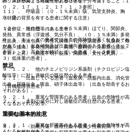
尿、尿路感染、（頻度不明）糸球体症。
のリスクが高まる可能性があることを十分考慮すること〔１
０．２、１７．１．２、１７．１．３参照〕。
１１）． 呼吸器：（０．１％未満）咳、気管支肺炎、胸
水、痰。
（特定の背景を有する患者に関する注意）
１２）． その他：（０．１〜５％未満）ほてり、関節炎、
（合併症・既往歴等のある患者）
発熱、異常感（浮遊感、気分不良）、（０．１％未満）多発
９．１．１． 次の患者では出血の危険性が高くなるおそれ
性筋炎、滑液包炎、男性乳房痛、乳汁分泌過多、乳腺炎、倦
がある［１）出血傾向及び出血傾向素因のある患者〔７．２
怠感、腰痛、多発性関節炎、肩痛、腱鞘炎、注射部位腫脹、
参照〕、２）高血圧が持続している患者〔８．３参照〕、
ＣＲＰ上昇、（頻度不明）筋痛、関節痛、女性化乳房。
３）低体重の患者］。
禁忌
９．１．２． 他のチエノピリジン系薬剤（チクロピジン塩
酸塩等）に対し過敏症の既往歴のある患者。
２．１． 出血している患者（血友病、頭蓋内出血、消化管
出血、尿路出血、喀血、硝子体出血等）［出血を助長するお
（腎機能障害患者）
それがある］。
９．２．１． 重篤な腎障害のある患者：出血の危険性が高
２．２． 本剤の成分に対し過敏症の既往歴のある患者。
くなるおそれがある。
重要な基本的注意
（肝機能障害患者）
９．３．１． 重篤な肝障害のある患者：出血の危険性が高
８．１． 〈効能共通〉血栓性血小板減少性紫斑病（ＴＴ
くなるおそれがある。