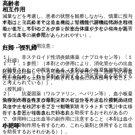
高齢者
相互作用
減量などを考慮し、患者の状態を観察しながら、慎重に投与
本剤は、主にＣＹＰ２Ｃ１９により活性代謝物に代謝され
すること（高齢者では造血機能、腎機能、肝機能等の生理機
る。また、本剤のグルクロン酸抱合体はＣＹＰ２Ｃ８を阻害
能が低下していることが多く、また体重が少ない傾向があ
する〔１６．４参照〕。
り、出血等の副作用があらわれやすい）。
１０．２． 併用注意：
妊婦・授乳婦
１）． 非ステロイド性消炎鎮痛薬（ナプロキセン等）〔１
（妊婦）
１．１．１参照〕［本剤との併用により、消化管からの出血
が助長されたとの報告がある（本剤は血小板凝集抑制作用を
妊婦又は妊娠している可能性のある女性には、治療上の有益
有するため、これら薬剤と併用すると消化管出血を助長する
性が危険性を上回ると判断される場合にのみ投与すること。
と考えられている）］。
（授乳婦）
２）． 抗凝固薬（ワルファリン、ヘパリン等）、血小板凝
集抑制作用を有する薬剤（アスピリン等）、血栓溶解薬（ウ
治療上の有益性及び母乳栄養の有益性を考慮し、授乳の継続
ロキナーゼ、アルテプラーゼ等）〔８．４、８．８、１１．
又は中止を検討すること（動物実験（ラット）で乳汁中に移
１．１参照〕［出血した時出血を助長するおそれがあるの
行することが報告されている）。
で、併用時には出血等の副作用に注意すること（本剤は血小
小児等
板凝集抑制作用を有するため、これら薬剤と併用すると出血
を助長するおそれがある）］。