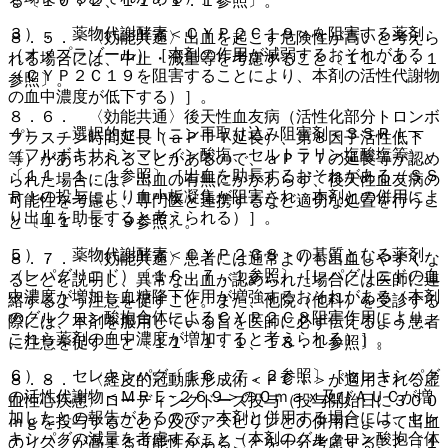
る〔１０．２、１１．１．１参照〕。
３）． 薬物代謝酵素＜ＣＹＰ２Ｃ１９＞を阻害する薬剤
８．５． 〈効能共通〉出血を起こす危険性が高いと考えら
（オメプラゾール）［本剤の作用が減弱するおそれがある
れる場合には、中止・減量等を考慮すること〔１１．１．１
（ＣＹＰ２Ｃ１９を阻害することにより、本剤の活性代謝物
参照〕。
の血中濃度が低下する）］。
８．６． 〈効能共通〉後天性血友病（活性化部分トロンボ
４）． 選択的セロトニン再取り込み阻害剤＜ＳＳＲＩ＞
プラスチン時間延長（ａＰＴＴ延長）、第８因子活性低下
（フルボキサミンマレイン酸塩、セルトラリン塩酸塩等）
等）があらわれることがあるので、ａＰＴＴの延長等が認め
〔１１．１．１参照〕［出血を助長するおそれがある（ＳＳ
られた場合には、出血の有無にかかわらず、後天性血友病の
ＲＩの投与により血小板凝集が阻害され、本剤との併用によ
可能性を考慮し、専門医と連携するなど適切な処置を行うこ
り出血を助長すると考えられる）］。
と〔１１．１．９参照〕。
５）． 薬物代謝酵素＜ＣＹＰ２Ｃ８＞の基質となる薬剤
８．７． 〈効能共通〉患者には通常よりも出血しやすくな
（レパグリニド）〔１６．７．１参照〕［レパグリニドの血
ることを説明し、異常な出血が認められた場合には医師に連
中濃度が増加し血糖降下作用が増強するおそれがある（本剤
絡するよう注意を促すこと。また、他院（他科）を受診する
のグルクロン酸抱合体によるＣＹＰ２Ｃ８阻害作用により、
際には、本剤を服用している旨を医師に必ず伝えるよう患者
これら薬剤の血中濃度が増加すると考えられる）］。
に注意を促すこと〔１１．１．１、１８．１参照〕。
６）． セレキシパグ〔１６．７．２参照〕［セレキシパグ
８．８． 〈経皮的冠動脈形成術＜ＰＣＩ＞が適用される虚
の活性代謝物＜ＭＲＥ−２６９＞のＣｍａｘ及びＡＵＣが増
血性心疾患〉ローディングドーズ投与（投与開始日に３００
加したとの報告があるので、本剤と併用する場合には、セレ
ｍｇを投与すること）及びアスピリンとの併用によって出血
キシパグの減量を考慮すること（本剤のグルクロン酸抱合体
のリスクが高まる可能性があることを十分考慮すること〔１