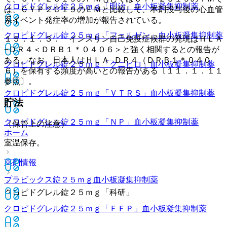
クロピドグレル錠２５ｍｇ「明治」
血小板凝集抑制薬
は、ＣＹＰ２Ｃ１９のＥＭと比較して、本剤投与後の心血管
系イベント発症率の増加が報告されている。
クロピドグレル錠２５ｍｇ「フェルゼン」
血小板凝集抑制薬
１５．１．３． インスリン自己免疫症候群の発現はＨＬＡ
−ＤＲ４＜ＤＲＢ１＊０４０６＞と強く相関するとの報告が
ある。なお、日本人はＨＬＡ−ＤＲ４（ＤＲＢ１＊０４０
クロピドグレル錠２５ｍｇ「クニヒロ」
血小板凝集抑制薬
６）を保有する頻度が高いとの報告がある〔１１．１．１１
参照〕。
クロピドグレル錠２５ｍｇ「ＶＴＲＳ」
血小板凝集抑制薬
貯法
クロピドグレル錠２５ｍｇ「ＮＰ」
血小板凝集抑制薬
（保管上の注意）
ホーム
室温保存。
薬剤情報
プラビックス錠２５ｍｇ
血小板凝集抑制薬
クロピドグレル錠２５ｍｇ「科研」
クロピドグレル錠２５ｍｇ「ＦＦＰ」
血小板凝集抑制薬