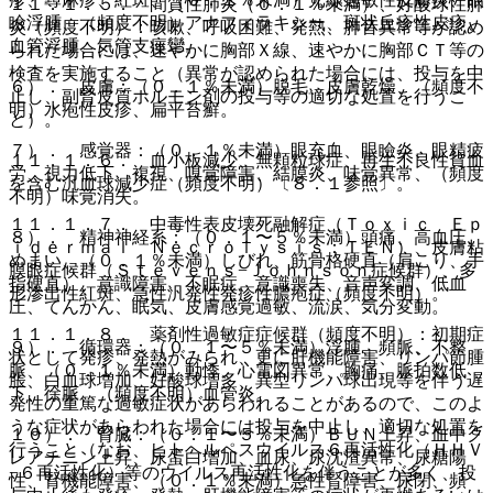
１１．１．５． 間質性肺炎（０．１％未満）、好酸球性肺
瞼浮腫、（頻度不明）アナフィラキシー、斑状丘疹性皮疹、
炎（頻度不明）：咳嗽、呼吸困難、発熱、肺音異常等が認め
血管浮腫、気管支痙攣。
られた場合には、速やかに胸部Ｘ線、速やかに胸部ＣＴ等の
検査を実施すること（異常が認められた場合には、投与を中
６）． 皮膚：（０．１％未満）脱毛、皮膚乾燥、（頻度不
止し、副腎皮質ホルモン剤の投与等の適切な処置を行うこ
明）水疱性皮疹、扁平苔癬。
と）。
７）． 感覚器：（０．１％未満）眼充血、眼瞼炎、眼精疲
１１．１．６． 血小板減少、無顆粒球症、再生不良性貧血
労、視力低下、複視、嗅覚障害、結膜炎、味覚異常、（頻度
を含む汎血球減少症（頻度不明）〔８．１参照〕。
不明）味覚消失。
１１．１．７． 中毒性表皮壊死融解症（Ｔｏｘｉｃ Ｅｐ
８）． 精神神経系：（０．１〜５％未満）頭痛、高血圧、
ｉｄｅｒｍａｌ Ｎｅｃｒｏｌｙｓｉｓ：ＴＥＮ）、皮膚粘
めまい、（０．１％未満）しびれ、筋骨格硬直（肩こり、手
膜眼症候群（Ｓｔｅｖｅｎｓ−Ｊｏｈｎｓｏｎ症候群）、多
指硬直）、意識障害、不眠症、意識喪失、音声変調、低血
形滲出性紅斑、急性汎発性発疹性膿疱症（頻度不明）。
圧、てんかん、眠気、皮膚感覚過敏、流涙、気分変動。
１１．１．８． 薬剤性過敏症症候群（頻度不明）：初期症
９）． 循環器：（０．１〜５％未満）浮腫、頻脈、不整
状として発疹、発熱がみられ、更に肝機能障害、リンパ節腫
脈、（０．１％未満）動悸、心電図異常、胸痛、脈拍数低
脹、白血球増加、好酸球増多、異型リンパ球出現等を伴う遅
下、徐脈、（頻度不明）血管炎。
発性の重篤な過敏症状があらわれることがあるので、このよ
うな症状があらわれた場合には投与を中止し、適切な処置を
１０）． 腎臓：（０．１〜５％未満）ＢＵＮ上昇、血中ク
行うこと（なお、ヒトヘルペスウイルス６再活性化（ＨＨＶ
レアチニン上昇、尿蛋白増加、血尿、尿沈渣異常、尿糖陽
−６再活性化）等のウイルス再活性化を伴うことが多く、投
性、腎機能障害、（０．１％未満）急性腎障害、尿閉、頻