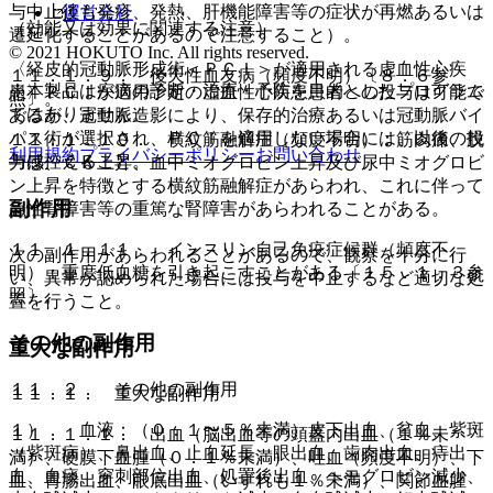
与中止後も発疹、発熱、肝機能障害等の症状が再燃あるいは
運営会社
（効能又は効果に関連する注意）
遷延化することがあるので注意すること）。
© 2021 HOKUTO Inc. All rights reserved.
〈経皮的冠動脈形成術＜ＰＣＩ＞が適用される虚血性心疾
１１．１．９． 後天性血友病（頻度不明）〔８．６参
※本製品は疾病の診断・治療・予防を目的としたプログラム
患〉ＰＣＩが適用予定の虚血性心疾患患者への投与は可能で
照〕。
ではありません。
あるが、冠動脈造影により、保存的治療あるいは冠動脈バイ
パス術が選択され、ＰＣＩを適用しない場合には、以後の投
１１．１．１０． 横紋筋融解症（頻度不明）：筋肉痛、脱
利用規約
プライバシーポリシー
お問い合わせ
与は控えること。
力感、ＣＫ上昇、血中ミオグロビン上昇及び尿中ミオグロビ
ン上昇を特徴とする横紋筋融解症があらわれ、これに伴って
副作用
急性腎障害等の重篤な腎障害があらわれることがある。
１１．１．１１． インスリン自己免疫症候群（頻度不
次の副作用があらわれることがあるので、観察を十分に行
明）：重度低血糖を引き起こすことがある〔１５．１．３参
い、異常が認められた場合には投与を中止するなど適切な処
照〕。
置を行うこと。
その他の副作用
重大な副作用
１１．２． その他の副作用
１１．１． 重大な副作用
１）． 血液：（０．１〜５％未満）皮下出血、貧血、紫斑
１１．１．１． 出血（脳出血等の頭蓋内出血（１％未
（紫斑病）、鼻出血、止血延長、眼出血、歯肉出血、痔出
満）、硬膜下血腫（０．１％未満）、吐血（頻度不明）、下
血、血痰、穿刺部位出血、処置後出血、ヘモグロビン減少、
血、胃腸出血、眼底出血（いずれも１％未満）、関節血腫