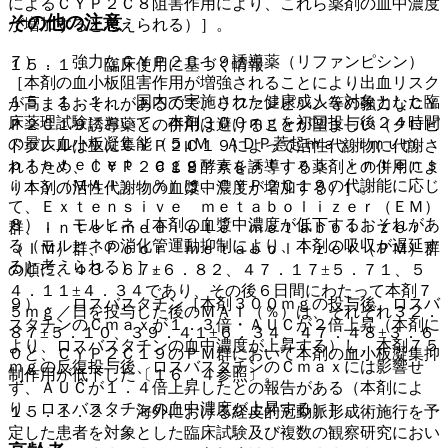
によるＣＹＰ２Ｃ８阻害作用により、これら薬剤の血中濃度
その他の注意
が増加すると考えられる）］。
７）． 強力なＣＹＰ２Ｃ１９誘導薬（リファンピシン）
１５．１． 臨床使用に基づく情報
［本剤の血小板阻害作用が増強されることにより出血リスク
１５．１．１． 国内で実施された健康成人を対象とした臨
が高まるおそれがあるので、リファンピシン等の強力なＣＹ
床薬理試験において、本剤３００ｍｇを初回投与後２４時間
Ｐ２Ｃ１９誘導薬との併用は避けることが望ましい（クロピ
の最大血小板凝集能（５μＭ ＡＤＰ惹起ｍａｘｉｍｕｍ
ドグレルは主にＣＹＰ２Ｃ１９によって活性代謝物に代謝さ
ｐｌａｔｅｌｅｔ ａｇｇｒｅｇａｔｉｏｎ ｉｎｔｅｎｓ
れるため、ＣＹＰ２Ｃ１９酵素を誘導する薬剤との併用によ
ｉｔｙ（ＭＡＩ）：％）は、ＣＹＰ２Ｃ１９の代謝能に応じ
り本剤の活性代謝物の血漿中濃度が増加する）］。
て、Ｅｘｔｅｎｓｉｖｅ ｍｅｔａｂｏｌｉｚｅｒ（ＥＭ）
８）． モルヒネ［本剤の血漿中濃度が低下するおそれがあ
群、Ｉｎｔｅｒｍｅｄｉａｔｅ ｍｅｔａｂｏｌｉｚｅｒ
る（モルヒネの消化管運動抑制により、本剤の吸収が遅延す
（ＩＭ）群、Ｐｏｏｒ ｍｅｔａｂｏｌｉｚｅｒ（ＰＭ）群
ると考えられる）］。
の順に、４３．６７±６．８２、４７．１７±５．７１、５
４．１１±４．３４であり、その後６日間にわたって本剤７
９）． ロスバスタチン［本剤３００ｍｇの投与後、ロスバ
５ｍｇ／日を投与した後のＭＡＩ（％）は、それぞれ３２．
スタチンのＣｍａｘが１．３倍・ＡＵＣが２倍上昇（本剤に
８７±５．１０、３９．４１±６．３４、４７．４８±３．６
より、ロスバスタチンの血中濃度が上昇する）し、本剤７５
０と、ＣＹＰ２Ｃ１９のＰＭ群において本剤の血小板凝集抑
ｍｇの反復投与後、ロスバスタチンのＣｍａｘには影響せ
制作用が低下した〔１６．４参照〕。
ず、ＡＵＣが１．４倍上昇したとの報告がある（本剤によ
り、ロスバスタチンの血中濃度が上昇する）］。
１５．１．２． 海外における経皮的冠動脈形成術施行を予
定した患者を対象とした臨床試験及び複数の観察研究におい