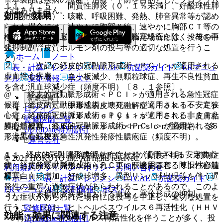
１１．１．５． 間質性肺炎（０．１％未満）、好酸球性肺
ではありません。
効能・効果
炎（頻度不明）：咳嗽、呼吸困難、発熱、肺音異常等が認め
られた場合には、速やかに胸部Ｘ線、速やかに胸部ＣＴ等の
１）． 虚血性脳血管障害＜心原性脳塞栓症を除く＞後の再
検査を実施すること（異常が認められた場合には、投与を中
発抑制。
止し、副腎皮質ホルモン剤の投与等の適切な処置を行うこ
ホーム
ノート
と）。
２）． 次記の経皮的冠動脈形成術＜ＰＣＩ＞が適用される
表・計算
レジメン
CTCAE
抗菌薬ガイド
ERマニュ
虚血性心疾患。
１１．１．６． 血小板減少、無顆粒球症、再生不良性貧血
アル
薬剤情報
ポスト
を含む汎血球減少症（頻度不明）〔８．１参照〕。
@． 経皮的冠動脈形成術＜ＰＣＩ＞が適用される急性冠症
新規登録
候群（経皮的冠動脈形成術＜ＰＣＩ＞が適用される不安定狭
１１．１．７． 中毒性表皮壊死融解症（Ｔｏｘｉｃ Ｅｐ
ログイン
心症、経皮的冠動脈形成術＜ＰＣＩ＞が適用される非ＳＴ上
ｉｄｅｒｍａｌ Ｎｅｃｒｏｌｙｓｉｓ：ＴＥＮ）、皮膚粘
監修医師一覧
昇心筋梗塞、経皮的冠動脈形成術＜ＰＣＩ＞が適用されるＳ
膜眼症候群（Ｓｔｅｖｅｎｓ−Ｊｏｈｎｓｏｎ症候群）、多
UpToDate特別割引
Ｔ上昇心筋梗塞）。
形滲出性紅斑、急性汎発性発疹性膿疱症（頻度不明）。
運営会社
A． 経皮的冠動脈形成術＜ＰＣＩ＞が適用される安定狭心
１１．１．８． 薬剤性過敏症症候群（頻度不明）：初期症
© 2021 HOKUTO Inc. All rights reserved.
症、経皮的冠動脈形成術＜ＰＣＩ＞が適用される陳旧性心筋
状として発疹、発熱がみられ、更に肝機能障害、リンパ節腫
利用規約
プライバシーポリシー
お問い合わせ
梗塞。
脹、白血球増加、好酸球増多、異型リンパ球出現等を伴う遅
ホーム
表・計算
レジメン
CTCAE
抗菌薬ガイド
発性の重篤な過敏症状があらわれることがあるので、このよ
ERマニュアル
薬剤情報
ポスト
３）． 末梢動脈疾患における血栓・塞栓形成の抑制。
うな症状があらわれた場合には投与を中止し、適切な処置を
行うこと（なお、ヒトヘルペスウイルス６再活性化（ＨＨＶ
監修医師一覧
効能・効果に関連する注意
−６再活性化）等のウイルス再活性化を伴うことが多く、投
UpToDate特別割引