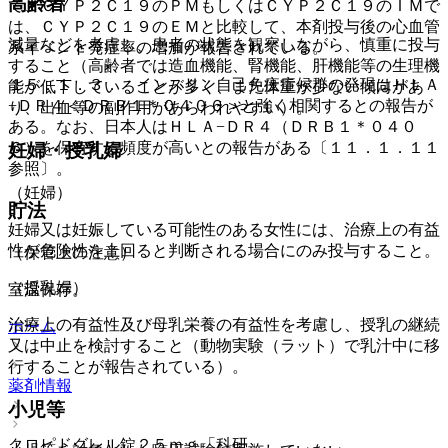
高齢者
て、ＣＹＰ２Ｃ１９のＰＭもしくはＣＹＰ２Ｃ１９のＩＭで
は、ＣＹＰ２Ｃ１９のＥＭと比較して、本剤投与後の心血管
減量などを考慮し、患者の状態を観察しながら、慎重に投与
系イベント発症率の増加が報告されている。
すること（高齢者では造血機能、腎機能、肝機能等の生理機
１５．１．３． インスリン自己免疫症候群の発現はＨＬＡ
能が低下していることが多く、また体重が少ない傾向があ
−ＤＲ４＜ＤＲＢ１＊０４０６＞と強く相関するとの報告が
り、出血等の副作用があらわれやすい）。
ある。なお、日本人はＨＬＡ−ＤＲ４（ＤＲＢ１＊０４０
６）を保有する頻度が高いとの報告がある〔１１．１．１１
妊婦・授乳婦
参照〕。
（妊婦）
貯法
妊婦又は妊娠している可能性のある女性には、治療上の有益
性が危険性を上回ると判断される場合にのみ投与すること。
（保管上の注意）
（授乳婦）
室温保存。
治療上の有益性及び母乳栄養の有益性を考慮し、授乳の継続
ホーム
又は中止を検討すること（動物実験（ラット）で乳汁中に移
行することが報告されている）。
薬剤情報
小児等
クロピドグレル錠２５ｍｇ「科研」