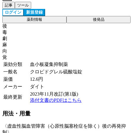
記事
ツール
ログイン
新規登録
薬剤情報
後発品
後
毒
劇
麻
向
覚
薬効分類
血小板凝集抑制薬
一般名
クロピドグレル硫酸塩錠
薬価
12.6
円
メーカー
ダイト
2023年11月改訂(第1版)
最終更新
添付文書のPDFはこちら
用法・用量
〈虚血性脳血管障害（心原性脳塞栓症を除く）後の再発抑
制〉