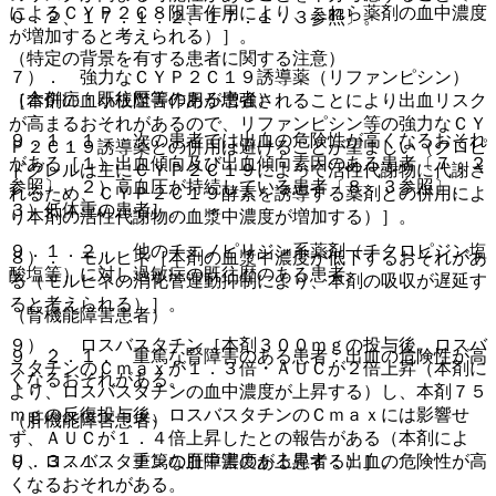
によるＣＹＰ２Ｃ８阻害作用により、これら薬剤の血中濃度
０．２、１７．１．２、１７．１．３参照〕。
が増加すると考えられる）］。
（特定の背景を有する患者に関する注意）
７）． 強力なＣＹＰ２Ｃ１９誘導薬（リファンピシン）
（合併症・既往歴等のある患者）
［本剤の血小板阻害作用が増強されることにより出血リスク
が高まるおそれがあるので、リファンピシン等の強力なＣＹ
９．１．１． 次の患者では出血の危険性が高くなるおそれ
Ｐ２Ｃ１９誘導薬との併用は避けることが望ましい（クロピ
がある［１）出血傾向及び出血傾向素因のある患者〔７．２
ドグレルは主にＣＹＰ２Ｃ１９によって活性代謝物に代謝さ
参照〕、２）高血圧が持続している患者〔８．３参照〕、
れるため、ＣＹＰ２Ｃ１９酵素を誘導する薬剤との併用によ
３）低体重の患者］。
り本剤の活性代謝物の血漿中濃度が増加する）］。
９．１．２． 他のチエノピリジン系薬剤（チクロピジン塩
８）． モルヒネ［本剤の血漿中濃度が低下するおそれがあ
酸塩等）に対し過敏症の既往歴のある患者。
る（モルヒネの消化管運動抑制により、本剤の吸収が遅延す
ると考えられる）］。
（腎機能障害患者）
９）． ロスバスタチン［本剤３００ｍｇの投与後、ロスバ
９．２．１． 重篤な腎障害のある患者：出血の危険性が高
スタチンのＣｍａｘが１．３倍・ＡＵＣが２倍上昇（本剤に
くなるおそれがある。
より、ロスバスタチンの血中濃度が上昇する）し、本剤７５
ｍｇの反復投与後、ロスバスタチンのＣｍａｘには影響せ
（肝機能障害患者）
ず、ＡＵＣが１．４倍上昇したとの報告がある（本剤によ
９．３．１． 重篤な肝障害のある患者：出血の危険性が高
り、ロスバスタチンの血中濃度が上昇する）］。
くなるおそれがある。