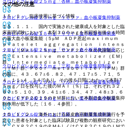
クロピドグレル錠２５ｍｇ「杏林」
血小板凝集抑制薬
その他の注意
１５．１． 臨床使用に基づく情報
クロピドグレル錠２５ｍｇ「ケミファ」
血小板凝集抑制薬
１５．１．１． 国内で実施された健康成人を対象とした臨
床薬理試験において、本剤３００ｍｇを初回投与後２４時間
クロピドグレル錠２５ｍｇ「サワイ」
血小板凝集抑制薬
の最大血小板凝集能（５μＭ ＡＤＰ惹起ｍａｘｉｍｕｍ
ｐｌａｔｅｌｅｔ ａｇｇｒｅｇａｔｉｏｎ ｉｎｔｅｎｓ
クロピドグレル錠２５ｍｇ「サンド」
血小板凝集抑制薬
ｉｔｙ（ＭＡＩ）：％）は、ＣＹＰ２Ｃ１９の代謝能に応じ
て、Ｅｘｔｅｎｓｉｖｅ ｍｅｔａｂｏｌｉｚｅｒ（ＥＭ）
群、Ｉｎｔｅｒｍｅｄｉａｔｅ ｍｅｔａｂｏｌｉｚｅｒ
クロピドグレル錠２５ｍｇ「三和」
血小板凝集抑制薬
（ＩＭ）群、Ｐｏｏｒ ｍｅｔａｂｏｌｉｚｅｒ（ＰＭ）群
の順に、４３．６７±６．８２、４７．１７±５．７１、５
４．１１±４．３４であり、その後６日間にわたって本剤７
クロピドグレル錠２５ｍｇ「ツルハラ」
血小板凝集抑制薬
５ｍｇ／日を投与した後のＭＡＩ（％）は、それぞれ３２．
８７±５．１０、３９．４１±６．３４、４７．４８±３．６
０と、ＣＹＰ２Ｃ１９のＰＭ群において本剤の血小板凝集抑
クロピドグレル錠２５ｍｇ「トーワ」
血小板凝集抑制薬
制作用が低下した〔１６．４参照〕。
１５．１．２． 海外における経皮的冠動脈形成術施行を予
クロピドグレル錠２５ｍｇ「日新」
血小板凝集抑制薬
定した患者を対象とした臨床試験及び複数の観察研究におい
て、ＣＹＰ２Ｃ１９のＰＭもしくはＣＹＰ２Ｃ１９のＩＭで