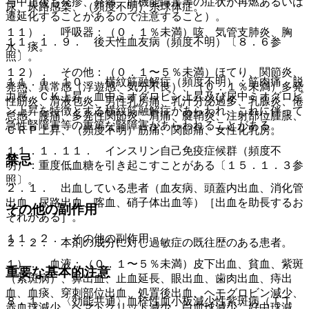
与中止後も発疹、発熱、肝機能障害等の症状が再燃あるいは
尿、尿路感染、（頻度不明）糸球体症。
遷延化することがあるので注意すること）。
１１）． 呼吸器：（０．１％未満）咳、気管支肺炎、胸
１１．１．９． 後天性血友病（頻度不明）〔８．６参
水、痰。
照〕。
１２）． その他：（０．１〜５％未満）ほてり、関節炎、
１１．１．１０． 横紋筋融解症（頻度不明）：筋肉痛、脱
発熱、異常感（浮遊感、気分不良）、（０．１％未満）多発
力感、ＣＫ上昇、血中ミオグロビン上昇及び尿中ミオグロビ
性筋炎、滑液包炎、男性乳房痛、乳汁分泌過多、乳腺炎、倦
ン上昇を特徴とする横紋筋融解症があらわれ、これに伴って
怠感、腰痛、多発性関節炎、肩痛、腱鞘炎、注射部位腫脹、
急性腎障害等の重篤な腎障害があらわれることがある。
ＣＲＰ上昇、（頻度不明）筋痛、関節痛、女性化乳房。
１１．１．１１． インスリン自己免疫症候群（頻度不
禁忌
明）：重度低血糖を引き起こすことがある〔１５．１．３参
照〕。
２．１． 出血している患者（血友病、頭蓋内出血、消化管
出血、尿路出血、喀血、硝子体出血等）［出血を助長するお
その他の副作用
それがある］。
１１．２． その他の副作用
２．２． 本剤の成分に対し過敏症の既往歴のある患者。
１）． 血液：（０．１〜５％未満）皮下出血、貧血、紫斑
重要な基本的注意
（紫斑病）、鼻出血、止血延長、眼出血、歯肉出血、痔出
血、血痰、穿刺部位出血、処置後出血、ヘモグロビン減少、
８．１． 〈効能共通〉血栓性血小板減少性紫斑病（ＴＴ
赤血球減少、ヘマトクリット減少、白血球減少、好中球減