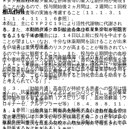
Ｐ）、無顆粒球症、重篤な肝障害等の重大な副作用が発現す
ることがあるので、投与開始後２ヵ月間は、２週間に１回程
相互作用
度の血液検査等の実施を考慮すること〔１１．１．３、１
１．１．４、１１．１．６参照〕。
本剤は、主にＣＹＰ２Ｃ１９により活性代謝物に代謝され
８．２． 〈効能共通〉本剤による血小板凝集抑制が問題と
る。また、本剤のグルクロン酸抱合体はＣＹＰ２Ｃ８を阻害
なるような手術の場合には、１４日以上前に投与を中止する
する〔１６．４参照〕。
ことが望ましい（なお、十分な休薬期間を設けることが出来
１０．２． 併用注意：
ない場合は重大な出血のリスクが高まることが報告されてい
るので十分に観察すること）、また、投与中止期間中の血栓
１）． 非ステロイド性消炎鎮痛薬（ナプロキセン等）〔１
症や塞栓症のリスクの高い症例では、適切な発症抑制策を講
１．１．１参照〕［本剤との併用により、消化管からの出血
じること（手術後に本剤の再投与が必要な場合には、手術部
が助長されたとの報告がある（本剤は血小板凝集抑制作用を
位の止血を確認してから再開すること）〔１１．１．１、１
有するため、これら薬剤と併用すると消化管出血を助長する
７．１．２、１８．２参照〕。
と考えられている）］。
８．３． 〈効能共通〉高血圧が持続する患者への投与は慎
２）． 抗凝固薬（ワルファリン、ヘパリン等）、血小板凝
重に行い、本剤投与中は十分な血圧のコントロールを行うこ
集抑制作用を有する薬剤（アスピリン等）、血栓溶解薬（ウ
と〔９．１．１参照〕。
ロキナーゼ、アルテプラーゼ等）〔８．４、８．８、１１．
１．１参照〕［出血した時出血を助長するおそれがあるの
８．４． 〈効能共通〉再発の危険性の高い虚血性脳血管障
で、併用時には出血等の副作用に注意すること（本剤は血小
害患者において、アスピリンと併用した時、クロピドグレル
板凝集抑制作用を有するため、これら薬剤と併用すると出血
単剤に比べ重大な出血の発現率の増加が海外で報告されてい
を助長するおそれがある）］。