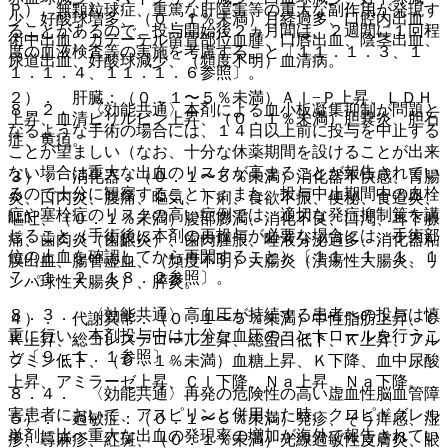
Ｐ）、無顆粒球症、重篤な肝障害等の重大な副作用が発現す
少、好酸球増多、（０．１％未満）月経過多、口腔内出血、
ることがあるので、投与開始後２ヵ月間は、２週間に１回程
術中出血、カテーテル留置部位血腫、口唇出血、陰茎出血、
度の血液検査等の実施を考慮すること〔１１．１．３、１
尿道出血、好酸球減少、（頻度不明）血清病。
１．１．４、１１．１．６参照〕。
２）． 肝臓：（０．１〜５％未満）Ａｌ−Ｐ上昇、ＬＤＨ
８．２． 〈効能共通〉本剤による血小板凝集抑制が問題と
上昇、血清ビリルビン上昇、（０．１％未満）胆嚢炎、胆石
なるような手術の場合には、１４日以上前に投与を中止する
症、黄疸。
ことが望ましい（なお、十分な休薬期間を設けることが出来
ない場合は重大な出血のリスクが高まることが報告されてい
３）． 消化器：（０．１〜５％未満）消化器不快感、胃腸
るので十分に観察すること）、また、投与中止期間中の血栓
炎、口内炎、腹痛、嘔気、下痢、食欲不振、便秘、食道炎、
症や塞栓症のリスクの高い症例では、適切な発症抑制策を講
嘔吐、（０．１％未満）腹部膨満、消化不良、口渇、耳下腺
じること（手術後に本剤の再投与が必要な場合には、手術部
痛、歯肉炎（歯齦炎）、歯肉腫脹、唾液分泌過多、消化器粘
位の止血を確認してから再開すること）〔１１．１．１、１
膜出血、腸管虚血、（頻度不明）大腸炎（潰瘍性大腸炎、リ
７．１．２、１８．２参照〕。
ンパ球性大腸炎）、膵炎。
８．３． 〈効能共通〉高血圧が持続する患者への投与は慎
４）． 代謝異常：（０．１〜５％未満）中性脂肪上昇、Ｃ
重に行い、本剤投与中は十分な血圧のコントロールを行うこ
Ｋ上昇、総コレステロール上昇、総蛋白低下、Ｋ上昇、アル
と〔９．１．１参照〕。
ブミン低下、（０．１％未満）血糖上昇、Ｋ下降、血中尿酸
上昇、アミラーゼ上昇、Ｃｌ下降、Ｎａ上昇、Ｎａ下降。
８．４． 〈効能共通〉再発の危険性の高い虚血性脳血管障
害患者において、アスピリンと併用した時、クロピドグレル
５）． 過敏症：（０．１〜５％未満）発疹、そう痒感、湿
単剤に比べ重大な出血の発現率の増加が海外で報告されてい
疹、蕁麻疹、紅斑、（０．１％未満）光線過敏性皮膚炎、眼