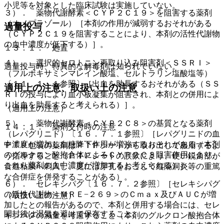
小児等を対象とした臨床試験は実施していない。
３）． 薬物代謝酵素＜ＣＹＰ２Ｃ１９＞を阻害する薬剤
（オメプラゾール）［本剤の作用が減弱するおそれがある
過量投与
（ＣＹＰ２Ｃ１９を阻害することにより、本剤の活性代謝物
の血中濃度が低下する）］。
１３．１． 処置
４）． 選択的セロトニン再取り込み阻害剤＜ＳＳＲＩ＞
過量投与時、特異的な解毒剤は知られていない。
（フルボキサミンマレイン酸塩、セルトラリン塩酸塩等）
〔１１．１．１参照〕［出血を助長するおそれがある（ＳＳ
適用上の注意、取扱い上の注意
ＲＩの投与により血小板凝集が阻害され、本剤との併用によ
り出血を助長すると考えられる）］。
（適用上の注意）
５）． 薬物代謝酵素＜ＣＹＰ２Ｃ８＞の基質となる薬剤
１４．１． 薬剤交付時の注意
（レパグリニド）〔１６．７．１参照〕［レパグリニドの血
中濃度が増加し血糖降下作用が増強するおそれがある（本剤
ＰＴＰ包装の薬剤はＰＴＰシートから取り出して服用するよ
のグルクロン酸抱合体によるＣＹＰ２Ｃ８阻害作用により、
う指導すること（ＰＴＰシートの誤飲により、硬い鋭角部が
これら薬剤の血中濃度が増加すると考えられる）］。
食道粘膜へ刺入し、更には穿孔をおこして縦隔洞炎等の重篤
な合併症を併発することがある）。
６）． セレキシパグ〔１６．７．２参照〕［セレキシパグ
の活性代謝物＜ＭＲＥ−２６９＞のＣｍａｘ及びＡＵＣが増
（取扱い上の注意）
加したとの報告があるので、本剤と併用する場合には、セレ
開封後は湿気を避けて保存すること。
キシパグの減量を考慮すること（本剤のグルクロン酸抱合体