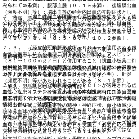
みられている）。
（０．１％未満）、腹部血腫（０．１％未満）、後腹膜出血
（頻度不明）等）：脳出血等の頭蓋内出血の初期症状とし
７．２． 〈虚血性脳血管障害＜心原性脳塞栓症を除く＞後
て、頭痛、悪心・嘔吐、意識障害、片麻痺等があらわれるこ
の再発抑制〉出血増強するおそれがあるので、特に出血傾
とがあるので、出血を示唆する臨床症状が疑われた場合は、
向、出血傾向素因のある患者等については、５０ｍｇ１日１
投与を中止し、直ちに血球算定等の適切な検査を実施するこ
回から投与すること〔９．１．１参照〕。
と〔８．２、８．４、８．５、８．７、１０．２参照〕。
７．３． 〈経皮的冠動脈形成術＜ＰＣＩ＞が適用される虚
１１．１．２． 胃・十二指腸潰瘍（頻度不明）：出血を伴
血性心疾患〉抗血小板薬二剤併用療法期間は、アスピリン
う胃潰瘍・十二指腸潰瘍があらわれることがある。
薬剤情報
（８１〜１００ｍｇ／日）と併用すること（抗血小板薬二剤
併用療法期間終了後の投与方法については、国内外の最新の
１１．１．３． 肝機能障害、黄疸：ＡＬＴ上昇、γ−ＧＴＰ
薬剤写真、用法用量、効能効果や後発品の情報が一度に参照
ガイドライン等を参考にすること）。
上昇、ＡＳＴ上昇、黄疸、急性肝不全（頻度不明）、肝炎
でき、関連情報へ簡単にアクセスができます。
（頻度不明）等があらわれることがある〔８．１参照〕。
７．４． 〈経皮的冠動脈形成術＜ＰＣＩ＞が適用される虚
一般名、製品名どちらでも検索可能！
血性心疾患〉ステント留置患者への本剤投与時には該当医療
１１．１．４． 血栓性血小板減少性紫斑病（ＴＴＰ）（頻
※ ご使用いただく際に、必ず最新の添付文書および安全性
機器の電子添文を必ず参照すること。
度不明）：ＴＴＰの初期症状である倦怠感、食欲不振、紫斑
情報も併せてご確認下さい。
等の出血症状、意識障害等の精神・神経症状、血小板減少、
７．５． 〈経皮的冠動脈形成術＜ＰＣＩ＞が適用される虚
破砕赤血球の出現を認める溶血性貧血、発熱、腎機能障害等
血性心疾患〉ＰＣＩ施行前にクロピドグレル７５ｍｇを少な
が発現した場合には、直ちに投与を中止し、血液検査（網赤
くとも４日間投与されている場合、ローディングドーズ投与
血球、破砕赤血球の同定を含む）を実施し、必要に応じ血漿
（投与開始日に３００ｍｇを投与すること）は必須ではな
交換等の適切な処置を行うこと〔８．１参照〕。
い。
※本製品は疾病の診断・治療・予防を目的としたプログラム