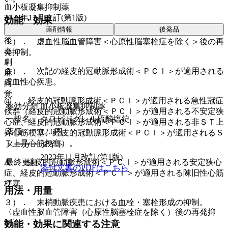
血小板凝集抑制薬
2023年11月改訂(第1版)
効能・効果
薬剤情報
後発品
後
１）． 虚血性脳血管障害＜心原性脳塞栓症を除く＞後の再
毒
発抑制。
劇
２）． 次記の経皮的冠動脈形成術＜ＰＣＩ＞が適用される
麻
虚血性心疾患。
向
覚
@． 経皮的冠動脈形成術＜ＰＣＩ＞が適用される急性冠症
薬効分類
血小板凝集抑制薬
候群（経皮的冠動脈形成術＜ＰＣＩ＞が適用される不安定狭
一般名
クロピドグレル硫酸塩錠
心症、経皮的冠動脈形成術＜ＰＣＩ＞が適用される非ＳＴ上
薬価
12.6
円
昇心筋梗塞、経皮的冠動脈形成術＜ＰＣＩ＞が適用されるＳ
Ｔ上昇心筋梗塞）。
メーカー
ダイト
2023年11月改訂(第1版)
最終更新
A． 経皮的冠動脈形成術＜ＰＣＩ＞が適用される安定狭心
添付文書のPDFはこちら
症、経皮的冠動脈形成術＜ＰＣＩ＞が適用される陳旧性心筋
梗塞。
用法・用量
３）． 末梢動脈疾患における血栓・塞栓形成の抑制。
〈虚血性脳血管障害（心原性脳塞栓症を除く）後の再発抑
制〉
効能・効果に関連する注意