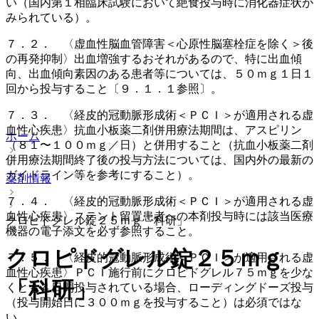
い（国内第１相臨床試験において絶食投与時に消化器症状が
みられている）。
７．２． 〈虚血性脳血管障害＜心原性脳塞栓症を除く＞後
の再発抑制〉出血増強するおそれがあるので、特に出血傾
向、出血傾向素因のある患者等については、５０ｍｇ１日１
回から投与すること〔９．１．１参照〕。
７．３． 〈経皮的冠動脈形成術＜ＰＣＩ＞が適用される虚
血性心疾患〉抗血小板薬二剤併用療法期間は、アスピリン
ホーム
（８１〜１００ｍｇ／日）と併用すること（抗血小板薬二剤
併用療法期間終了後の投与方法については、国内外の最新の
ガイドライン等を参考にすること）。
薬剤情報
７．４． 〈経皮的冠動脈形成術＜ＰＣＩ＞が適用される虚
血性心疾患〉ステント留置患者への本剤投与時には該当医療
クロピドグレル錠２５ｍｇ「科研」
機器の電子添文を必ず参照すること。
クロピドグレル錠２５ｍｇ
７．５． 〈経皮的冠動脈形成術＜ＰＣＩ＞が適用される虚
血性心疾患〉ＰＣＩ施行前にクロピドグレル７５ｍｇを少な
「科研」
くとも４日間投与されている場合、ローディングドーズ投与
（投与開始日に３００ｍｇを投与すること）は必須ではな
い。