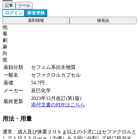
記事
ツール
ログイン
新規登録
薬剤情報
後発品
他
毒
劇
麻
向
覚
薬効分類
セフェム系抗生物質
一般名
セファクロルカプセル
薬価
54.7
円
メーカー
辰巳化学
2023年12月改訂(第1版)
最終更新
添付文書のPDFはこちら
用法・用量
通常、成人及び体重２０ｋｇ以上の小児にはセファクロルと
して１日７５０ｍｇ（力価）を３回に分割して経口投与す