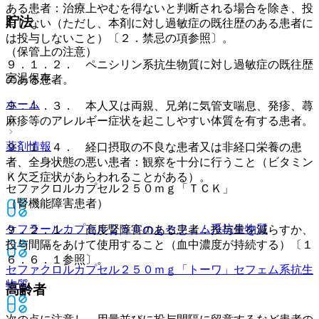
ある患者：治療上やむを得ないと判断される場合を除き、投
貯法
与しない（ただし、本剤に対し過敏症の既往歴のある患者に
は投与しないこと）〔２．禁忌の項参照〕。
（保管上の注意）
９．１．２． ペニシリン系抗生物質に対し過敏症の既往歴
室温保存。
のある患者。
ホーム
９．１．３． 本人又は両親、兄弟に気管支喘息、発疹、蕁
麻疹等のアレルギー症状を起こしやすい体質を有する患者。
薬剤情報
９．１．４． 経口摂取の不良な患者又は非経口栄養の患
者、全身状態の悪い患者：観察を十分に行うこと（ビタミン
Ｋ欠乏症状があらわれることがある）。
セファクロルカプセル２５０ｍｇ「ＴＣＫ」
（腎機能障害患者）
ケフラールカプセル２５０ｍｇ
セフェム系抗生物質
９．２．１． 高度腎障害のある患者：投与量を減らすか、
投与間隔をあけて使用すること（血中濃度が持続する）〔１
６．６．１参照〕。
セファクロルカプセル２５０ｍｇ「トーワ」
セフェム系抗生
物質
高齢者