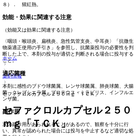
８）． 猩紅熱。
効能・効果に関連する注意
（効能又は効果に関連する注意）
〈咽頭・喉頭炎、扁桃炎、急性気管支炎、中耳炎〉「抗微生
物薬適正使用の手引き」を参照し、抗菌薬投与の必要性を判
断した上で、本剤の投与が適切と判断される場合に投与する
ホーム
こと。
適応菌種
薬剤情報
本剤に感性のブドウ球菌属、レンサ球菌属、肺炎球菌、大腸
菌、クレブシエラ属、プロテウス・ミラビリス、インフルエ
セファクロルカプセル２５０ｍｇ「ＴＣＫ」
ンザ菌。
セファクロルカプセル２５０
副作用
ｍｇ「ＴＣＫ」
次の副作用があらわれることがあるので、観察を十分に行
い、異常が認められた場合には投与を中止するなど適切な処