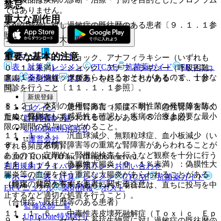
禁忌
ではありません。
重大な副作用
本剤の成分に対し過敏症の既往歴のある患者〔９．１．１参
照〕。
１１．１． 重大な副作用
重要な基本的注意
ホーム
ノート
１１．１．１． ショック、アナフィラキシー（いずれも
表・計算
レジメン
CTCAE
抗菌薬ガイド
ERマニュ
０．１％未満）：ショック、アナフィラキシー（呼吸困難、
８．１． ショックがあらわれるおそれがあるので、十分な
アル
薬剤情報
ポスト
喘鳴、全身潮紅、浮腫等）を起こすことがある〔８．１参
問診を行うこと〔１１．１．１参照〕。
照〕。
新規登録
８．２． 本剤の使用にあたっては、耐性菌の発現等を防ぐ
１１．１．２． 急性腎障害（頻度不明）：急性腎障害等の
ログイン
ため、原則として感受性を確認し、疾病の治療上必要な最小
重篤な腎障害があらわれることがある〔８．３参照〕。
監修医師一覧
限の期間の投与にとどめること。
UpToDate特別割引
１１．１．３． 汎血球減少、無顆粒球症、血小板減少（い
運営会社
８．３． 急性腎障害等の重篤な腎障害があらわれることが
ずれも頻度不明）。
あるので、定期的に腎機能検査を行うなど観察を十分に行う
© 2021 HOKUTO Inc. All rights reserved.
１１．１．４． 偽膜性大腸炎（０．１％未満）：偽膜性大
こと〔１１．１．２参照〕。
利用規約
プライバシーポリシー
お問い合わせ
腸炎等の血便を伴う重篤な大腸炎があらわれることがある
ホーム
表・計算
レジメン
CTCAE
抗菌薬ガイド
（特定の背景を有する患者に関する注意）
（腹痛、頻回の下痢があらわれた場合には、直ちに投与を中
ERマニュアル
薬剤情報
ポスト
止するなど適切な処置を行うこと）。
（合併症・既往歴等のある患者）
監修医師一覧
１１．１．５． 中毒性表皮壊死融解症（Ｔｏｘｉｃ Ｅｐ
UpToDate特別割引
９．１．１． セフェム系抗生物質に対し過敏症の既往歴の