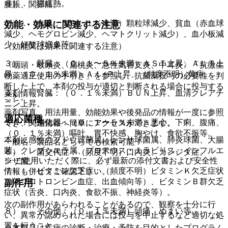
８）． 猩紅熱。
腫脹、関節痛。
２）． 血液：（０．１％未満）顆粒球減少、貧血（赤血球
効能・効果に関連する注意
減少、ヘモグロビン減少、ヘマトクリット減少）、血小板減
少、好酸球増多等。
（効能又は効果に関連する注意）
３）． 肝臓：（０．１〜５％未満）ＡＳＴ上昇、ＡＬＴ上
〈咽頭・喉頭炎、扁桃炎、急性気管支炎、中耳炎〉「抗微生
昇、（０．１％未満）Ａｌ−Ｐ上昇、（頻度不明）黄疸。
物薬適正使用の手引き」を参照し、抗菌薬投与の必要性を判
断した上で、本剤の投与が適切と判断される場合に投与する
４）． 腎臓：（０．１％未満）ＢＵＮ上昇、血清クレアチ
薬剤情報
こと。
ニン上昇。
薬剤写真、用法用量、効能効果や後発品の情報が一度に参照
適応菌種
５）． 消化器：（０．１〜５％未満）悪心、下痢、腹痛、
でき、関連情報へ簡単にアクセスができます。
（０．１％未満）嘔吐、胃不快感、胸やけ、食欲不振等。
本剤に感性のブドウ球菌属、レンサ球菌属、肺炎球菌、大腸
一般名、製品名どちらでも検索可能！
菌、クレブシエラ属、プロテウス・ミラビリス、インフルエ
６）． 菌交代症：（頻度不明）口内炎、カンジダ症。
※ ご使用いただく際に、必ず最新の添付文書および安全性
ンザ菌。
７）． ビタミン欠乏症：（頻度不明）ビタミンＫ欠乏症状
情報も併せてご確認下さい。
（低プロトロンビン血症、出血傾向等）、ビタミンＢ群欠乏
副作用
症状（舌炎、口内炎、食欲不振、神経炎等）。
次の副作用があらわれることがあるので、観察を十分に行
８）． その他：（０．１％未満）頭痛、めまい等。
い、異常が認められた場合には投与を中止するなど適切な処
置を行うこと。
※本製品は疾病の診断・治療・予防を目的としたプログラム