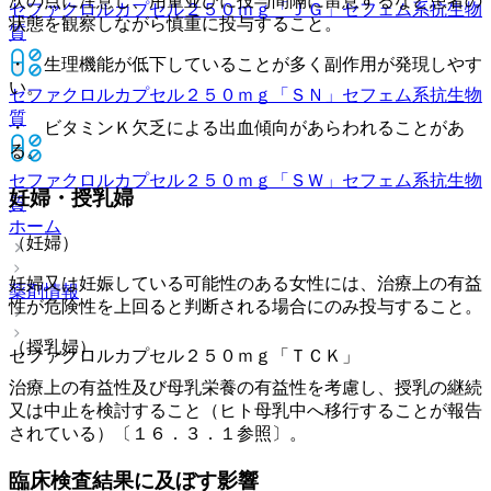
次の点に注意し、用量並びに投与間隔に留意するなど患者の
セファクロルカプセル２５０ｍｇ「ＪＧ」
セフェム系抗生物
状態を観察しながら慎重に投与すること。
質
・ 生理機能が低下していることが多く副作用が発現しやす
い。
セファクロルカプセル２５０ｍｇ「ＳＮ」
セフェム系抗生物
質
・ ビタミンＫ欠乏による出血傾向があらわれることがあ
る。
セファクロルカプセル２５０ｍｇ「ＳＷ」
セフェム系抗生物
妊婦・授乳婦
質
ホーム
（妊婦）
妊婦又は妊娠している可能性のある女性には、治療上の有益
薬剤情報
性が危険性を上回ると判断される場合にのみ投与すること。
（授乳婦）
セファクロルカプセル２５０ｍｇ「ＴＣＫ」
治療上の有益性及び母乳栄養の有益性を考慮し、授乳の継続
又は中止を検討すること（ヒト母乳中へ移行することが報告
されている）〔１６．３．１参照〕。
臨床検査結果に及ぼす影響