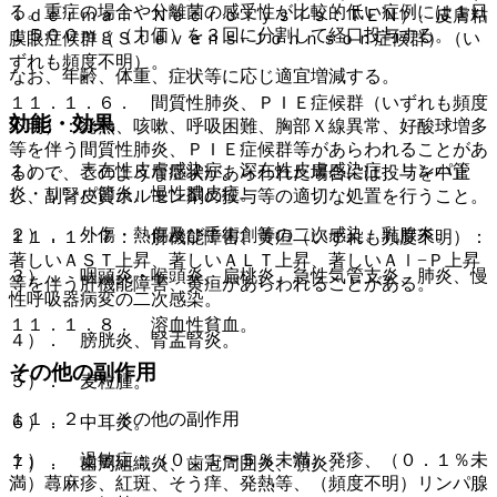
る。重症の場合や分離菌の感受性が比較的低い症例には１日
ｉｄｅｒｍａｌ Ｎｅｃｒｏｌｙｓｉｓ：ＴＥＮ）、皮膚粘
１５００ｍｇ（力価）を３回に分割して経口投与する。
膜眼症候群（Ｓｔｅｖｅｎｓ−Ｊｏｈｎｓｏｎ症候群）（い
ずれも頻度不明）。
なお、年齢、体重、症状等に応じ適宜増減する。
１１．１．６． 間質性肺炎、ＰＩＥ症候群（いずれも頻度
効能・効果
不明）：発熱、咳嗽、呼吸困難、胸部Ｘ線異常、好酸球増多
等を伴う間質性肺炎、ＰＩＥ症候群等があらわれることがあ
１）． 表在性皮膚感染症、深在性皮膚感染症、リンパ管
るので、このような症状があらわれた場合には投与を中止
炎・リンパ節炎、慢性膿皮症。
し、副腎皮質ホルモン剤の投与等の適切な処置を行うこと。
２）． 外傷・熱傷及び手術創等の二次感染、乳腺炎。
１１．１．７． 肝機能障害、黄疸（いずれも頻度不明）：
著しいＡＳＴ上昇、著しいＡＬＴ上昇、著しいＡｌ−Ｐ上昇
３）． 咽頭炎・喉頭炎、扁桃炎、急性気管支炎、肺炎、慢
等を伴う肝機能障害、黄疸があらわれることがある。
性呼吸器病変の二次感染。
１１．１．８． 溶血性貧血。
４）． 膀胱炎、腎盂腎炎。
その他の副作用
５）． 麦粒腫。
１１．２． その他の副作用
６）． 中耳炎。
１）． 過敏症：（０．１〜５％未満）発疹、（０．１％未
７）． 歯周組織炎、歯冠周囲炎、顎炎。
満）蕁麻疹、紅斑、そう痒、発熱等、（頻度不明）リンパ腺