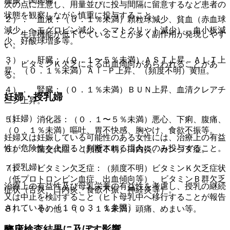
腫脹、関節痛。
次の点に注意し、用量並びに投与間隔に留意するなど患者の
状態を観察しながら慎重に投与すること。
２）． 血液：（０．１％未満）顆粒球減少、貧血（赤血球
減少、ヘモグロビン減少、ヘマトクリット減少）、血小板減
・ 生理機能が低下していることが多く副作用が発現しやす
少、好酸球増多等。
い。
３）． 肝臓：（０．１〜５％未満）ＡＳＴ上昇、ＡＬＴ上
・ ビタミンＫ欠乏による出血傾向があらわれることがあ
昇、（０．１％未満）Ａｌ−Ｐ上昇、（頻度不明）黄疸。
る。
４）． 腎臓：（０．１％未満）ＢＵＮ上昇、血清クレアチ
妊婦・授乳婦
ニン上昇。
（妊婦）
５）． 消化器：（０．１〜５％未満）悪心、下痢、腹痛、
（０．１％未満）嘔吐、胃不快感、胸やけ、食欲不振等。
妊婦又は妊娠している可能性のある女性には、治療上の有益
性が危険性を上回ると判断される場合にのみ投与すること。
６）． 菌交代症：（頻度不明）口内炎、カンジダ症。
（授乳婦）
７）． ビタミン欠乏症：（頻度不明）ビタミンＫ欠乏症状
（低プロトロンビン血症、出血傾向等）、ビタミンＢ群欠乏
治療上の有益性及び母乳栄養の有益性を考慮し、授乳の継続
症状（舌炎、口内炎、食欲不振、神経炎等）。
又は中止を検討すること（ヒト母乳中へ移行することが報告
されている）〔１６．３．１参照〕。
８）． その他：（０．１％未満）頭痛、めまい等。
臨床検査結果に及ぼす影響