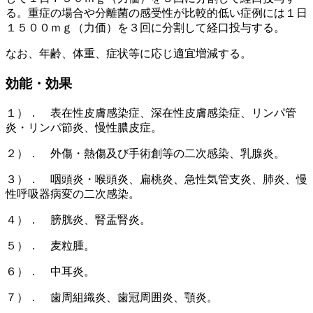
る。重症の場合や分離菌の感受性が比較的低い症例には１日
１５００ｍｇ（力価）を３回に分割して経口投与する。
なお、年齢、体重、症状等に応じ適宜増減する。
効能・効果
１）． 表在性皮膚感染症、深在性皮膚感染症、リンパ管
炎・リンパ節炎、慢性膿皮症。
２）． 外傷・熱傷及び手術創等の二次感染、乳腺炎。
３）． 咽頭炎・喉頭炎、扁桃炎、急性気管支炎、肺炎、慢
性呼吸器病変の二次感染。
４）． 膀胱炎、腎盂腎炎。
５）． 麦粒腫。
６）． 中耳炎。
７）． 歯周組織炎、歯冠周囲炎、顎炎。