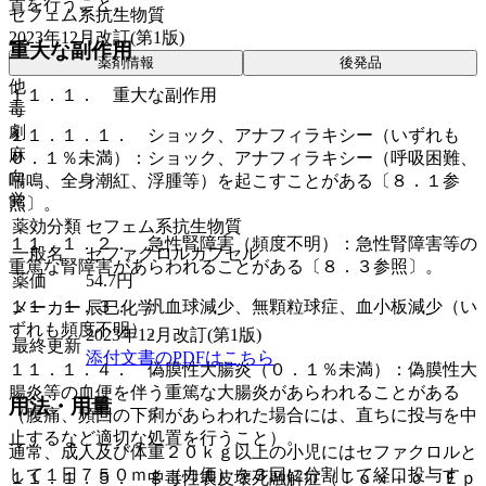
置を行うこと。
セフェム系抗生物質
2023年12月改訂(第1版)
重大な副作用
薬剤情報
後発品
他
１１．１． 重大な副作用
毒
劇
１１．１．１． ショック、アナフィラキシー（いずれも
麻
０．１％未満）：ショック、アナフィラキシー（呼吸困難、
向
喘鳴、全身潮紅、浮腫等）を起こすことがある〔８．１参
覚
照〕。
薬効分類
セフェム系抗生物質
１１．１．２． 急性腎障害（頻度不明）：急性腎障害等の
一般名
セファクロルカプセル
重篤な腎障害があらわれることがある〔８．３参照〕。
薬価
54.7
円
１１．１．３． 汎血球減少、無顆粒球症、血小板減少（い
メーカー
辰巳化学
ずれも頻度不明）。
2023年12月改訂(第1版)
最終更新
添付文書のPDFはこちら
１１．１．４． 偽膜性大腸炎（０．１％未満）：偽膜性大
腸炎等の血便を伴う重篤な大腸炎があらわれることがある
用法・用量
（腹痛、頻回の下痢があらわれた場合には、直ちに投与を中
止するなど適切な処置を行うこと）。
通常、成人及び体重２０ｋｇ以上の小児にはセファクロルと
して１日７５０ｍｇ（力価）を３回に分割して経口投与す
１１．１．５． 中毒性表皮壊死融解症（Ｔｏｘｉｃ Ｅｐ