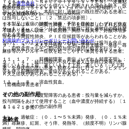
ｉｄｅｒｍａｌ Ｎｅｃｒｏｌｙｓｉｓ：ＴＥＮ）、皮膚粘
運営会社
ある患者：治療上やむを得ないと判断される場合を除き、投
膜眼症候群（Ｓｔｅｖｅｎｓ−Ｊｏｈｎｓｏｎ症候群）（い
与しない（ただし、本剤に対し過敏症の既往歴のある患者に
© 2021 HOKUTO Inc. All rights reserved.
ずれも頻度不明）。
は投与しないこと）〔２．禁忌の項参照〕。
※本製品は疾病の診断・治療・予防を目的としたプログラム
１１．１．６． 間質性肺炎、ＰＩＥ症候群（いずれも頻度
９．１．２． ペニシリン系抗生物質に対し過敏症の既往歴
ではありません。
不明）：発熱、咳嗽、呼吸困難、胸部Ｘ線異常、好酸球増多
のある患者。
等を伴う間質性肺炎、ＰＩＥ症候群等があらわれることがあ
利用規約
プライバシーポリシー
お問い合わせ
るので、このような症状があらわれた場合には投与を中止
９．１．３． 本人又は両親、兄弟に気管支喘息、発疹、蕁
し、副腎皮質ホルモン剤の投与等の適切な処置を行うこと。
麻疹等のアレルギー症状を起こしやすい体質を有する患者。
１１．１．７． 肝機能障害、黄疸（いずれも頻度不明）：
９．１．４． 経口摂取の不良な患者又は非経口栄養の患
著しいＡＳＴ上昇、著しいＡＬＴ上昇、著しいＡｌ−Ｐ上昇
者、全身状態の悪い患者：観察を十分に行うこと（ビタミン
等を伴う肝機能障害、黄疸があらわれることがある。
Ｋ欠乏症状があらわれることがある）。
１１．１．８． 溶血性貧血。
（腎機能障害患者）
その他の副作用
９．２．１． 高度腎障害のある患者：投与量を減らすか、
投与間隔をあけて使用すること（血中濃度が持続する）〔１
１１．２． その他の副作用
６．６．１参照〕。
１）． 過敏症：（０．１〜５％未満）発疹、（０．１％未
高齢者
満）蕁麻疹、紅斑、そう痒、発熱等、（頻度不明）リンパ腺