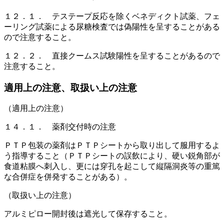
１２．１． テステープ反応を除くベネディクト試薬、フェ
ーリング試薬による尿糖検査では偽陽性を呈することがある
ので注意すること。
１２．２． 直接クームス試験陽性を呈することがあるので
注意すること。
適用上の注意、取扱い上の注意
（適用上の注意）
１４．１． 薬剤交付時の注意
ＰＴＰ包装の薬剤はＰＴＰシートから取り出して服用するよ
う指導すること（ＰＴＰシートの誤飲により、硬い鋭角部が
食道粘膜へ刺入し、更には穿孔を起こして縦隔洞炎等の重篤
な合併症を併発することがある）。
（取扱い上の注意）
アルミピロー開封後は遮光して保存すること。