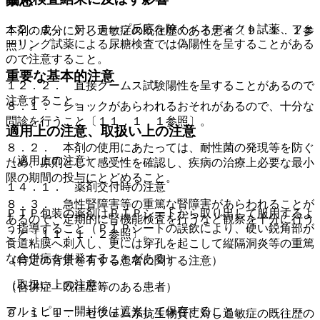
禁忌
１２．１． テステープ反応を除くベネディクト試薬、フェ
本剤の成分に対し過敏症の既往歴のある患者〔９．１．１参
ーリング試薬による尿糖検査では偽陽性を呈することがある
照〕。
ので注意すること。
重要な基本的注意
１２．２． 直接クームス試験陽性を呈することがあるので
注意すること。
８．１． ショックがあらわれるおそれがあるので、十分な
問診を行うこと〔１１．１．１参照〕。
適用上の注意、取扱い上の注意
８．２． 本剤の使用にあたっては、耐性菌の発現等を防ぐ
（適用上の注意）
ため、原則として感受性を確認し、疾病の治療上必要な最小
限の期間の投与にとどめること。
１４．１． 薬剤交付時の注意
８．３． 急性腎障害等の重篤な腎障害があらわれることが
ＰＴＰ包装の薬剤はＰＴＰシートから取り出して服用するよ
あるので、定期的に腎機能検査を行うなど観察を十分に行う
う指導すること（ＰＴＰシートの誤飲により、硬い鋭角部が
こと〔１１．１．２参照〕。
食道粘膜へ刺入し、更には穿孔を起こして縦隔洞炎等の重篤
な合併症を併発することがある）。
（特定の背景を有する患者に関する注意）
（取扱い上の注意）
（合併症・既往歴等のある患者）
アルミピロー開封後は遮光して保存すること。
９．１．１． セフェム系抗生物質に対し過敏症の既往歴の