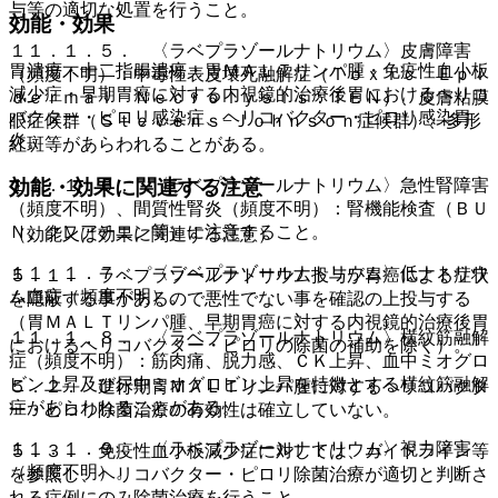
与等の適切な処置を行うこと。
効能・効果
１１．１．５． 〈ラベプラゾールナトリウム〉皮膚障害
胃潰瘍・十二指腸潰瘍・胃ＭＡＬＴリンパ腫・免疫性血小板
（頻度不明）：中毒性表皮壊死融解症（Ｔｏｘｉｃ Ｅｐｉ
減少症・早期胃癌に対する内視鏡的治療後胃におけるヘリコ
ｄｅｒｍａｌ Ｎｅｃｒｏｌｙｓｉｓ：ＴＥＮ）、皮膚粘膜
バクター・ピロリ感染症、ヘリコバクター・ピロリ感染胃
眼症候群（Ｓｔｅｖｅｎｓ−Ｊｏｈｎｓｏｎ症候群）、多形
炎。
紅斑等があらわれることがある。
効能・効果に関連する注意
１１．１．６． 〈ラベプラゾールナトリウム〉急性腎障害
（頻度不明）、間質性腎炎（頻度不明）：腎機能検査（ＢＵ
Ｎ、クレアチニン等）に注意すること。
（効能又は効果に関連する注意）
１１．１．７． 〈ラベプラゾールナトリウム〉低ナトリウ
５．１． ラベプラゾールナトリウム投与が胃癌による症状
ム血症（頻度不明）。
を隠蔽する事があるので悪性でない事を確認の上投与する
（胃ＭＡＬＴリンパ腫、早期胃癌に対する内視鏡的治療後胃
１１．１．８． 〈ラベプラゾールナトリウム〉横紋筋融解
におけるヘリコバクター・ピロリの除菌の補助を除く）。
症（頻度不明）：筋肉痛、脱力感、ＣＫ上昇、血中ミオグロ
ビン上昇及び尿中ミオグロビン上昇を特徴とする横紋筋融解
５．２． 進行期胃ＭＡＬＴリンパ腫に対するヘリコバクタ
症があらわれることがある。
ー・ピロリ除菌治療の有効性は確立していない。
１１．１．９． 〈ラベプラゾールナトリウム〉視力障害
５．３． 免疫性血小板減少症に対しては、ガイドライン等
（頻度不明）。
を参照し、ヘリコバクター・ピロリ除菌治療が適切と判断さ
れる症例にのみ除菌治療を行うこと。