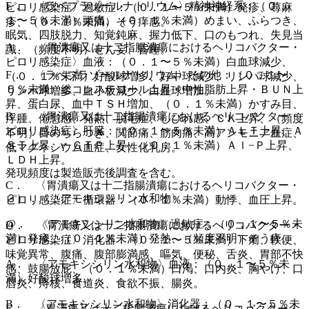
E． 〈ラベプラゾールナトリウム〉精神神経系：（０．
ピロリ感染症〉過敏症：（０．１〜５％未満）発疹、蕁麻
１〜５％未満）頭痛、（０．１％未満）めまい、ふらつき、
疹、（０．１％未満）そう痒感。
眠気、四肢脱力、知覚鈍麻、握力低下、口のもつれ、失見当
A． 〈胃潰瘍又は十二指腸潰瘍におけるヘリコバクター・
識、（頻度不明）せん妄、昏睡。
ピロリ感染症〉血液：（０．１〜５％未満）白血球減少、
F． 〈ラベプラゾールナトリウム〉その他：（０．１〜
（０．１％未満）好酸球増多、好中球減少、リンパ球減少、
５％未満）総コレステロール上昇・中性脂肪上昇・ＢＵＮ上
リンパ球増多、血小板減少、白血球増加。
昇、蛋白尿、血中ＴＳＨ増加、（０．１％未満）かすみ目、
B． 〈胃潰瘍又は十二指腸潰瘍におけるヘリコバクター・
浮腫、倦怠感、発熱、脱毛症、しびれ感、ＣＫ上昇、（頻度
ピロリ感染症〉肝臓：（０．１〜５％未満）ＡＬＴ上昇、Ａ
不明）目のちらつき、関節痛、筋肉痛、高アンモニア血症、
ＳＴ上昇、γ−ＧＴＰ上昇、（０．１％未満）Ａｌ−Ｐ上昇、
低マグネシウム血症、女性化乳房。
ＬＤＨ上昇。
発現頻度は製造販売後調査を含む。
C． 〈胃潰瘍又は十二指腸潰瘍におけるヘリコバクター・
３）． 〈アモキシシリン水和物〉
ピロリ感染症〉循環器：（０．１％未満）動悸、血圧上昇。
@． 〈アモキシシリン水和物〉過敏症：（０．１〜５％未
D． 〈胃潰瘍又は十二指腸潰瘍におけるヘリコバクター・
満）発疹、（０．１％未満）発熱、（頻度不明）そう痒。
ピロリ感染症〉消化器：（０．１〜５％未満）下痢、軟便、
味覚異常、腹痛、腹部膨満感、嘔気、便秘、舌炎、胃部不快
A． 〈アモキシシリン水和物〉血液：（０．１〜５％未
感、鼓腸放屁、（０．１％未満）口渇、口内炎、胸やけ、口
満）好酸球増多。
唇炎、痔核、食道炎、食欲不振、腸炎。
B． 〈アモキシシリン水和物〉消化器：（０．１〜５％未
E． 〈胃潰瘍又は十二指腸潰瘍におけるヘリコバクター・