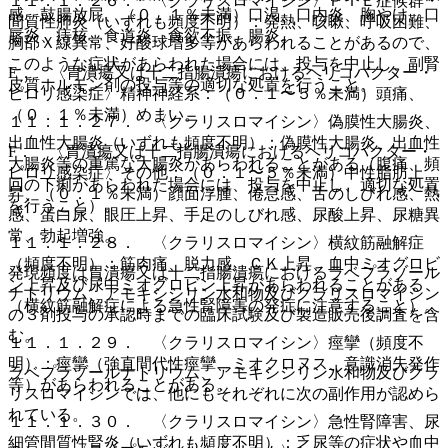
１１．１．２６． 〈クラリスロマイシン〉ＰＩＥ症候群・
感、鼓腸放屁、（０．１％未満）口渇、口内炎、胸やけ、口
間質性肺炎（いずれも頻度不明）：発熱、咳嗽、呼吸困難、
唇炎、痔核、食道炎、食欲不振、腸炎。
胸部Ｘ線異常、好酸球増多等があらわれることがあるので、
このような症状があらわれた場合には、投与を中止し、副腎
E． 〈胃潰瘍又は十二指腸潰瘍におけるヘリコバクター・
皮質ホルモン剤の投与等の適切な処置を行うこと。
ピロリ感染症〉精神神経系：（０．１〜５％未満）頭痛、
（０．１％未満）めまい。
１１．１．２７． 〈クラリスロマイシン〉偽膜性大腸炎、
出血性大腸炎（いずれも頻度不明）：偽膜性大腸炎、出血性
F． 〈胃潰瘍又は十二指腸潰瘍におけるヘリコバクター・
大腸炎等の重篤な大腸炎があらわれることがある（腹痛、頻
ピロリ感染症〉その他：（０．１〜５％未満）中性脂肪上
回の下痢があらわれた場合には、投与を中止し、適切な処置
昇、（０．１％未満）顔面浮腫、倦怠感、舌のしびれ感、熱
を行うこと）。
感、蛋白尿、眼圧上昇、手足のしびれ感、尿酸上昇、尿糖異
常、勃起増強。
１１．１．２８． 〈クラリスロマイシン〉横紋筋融解症
（頻度不明）：筋肉痛、脱力感、ＣＫ上昇、血中ミオグロビ
発現頻度は胃潰瘍又は十二指腸潰瘍におけるラベプラゾール
ン上昇及び尿中ミオグロビン上昇があらわれることがある
ナトリウム、アモキシシリン水和物及びクラリスロマイシン
（横紋筋融解症による急性腎障害の発症に注意すること）。
の３剤投与の承認時までの臨床試験及び製造販売後調査を含
む。
１１．１．２９． 〈クラリスロマイシン〉痙攣（頻度不
明）：痙攣（強直間代性痙攣、ミオクロヌス、意識消失発作
ラベプラゾールナトリウム、アモキシシリン水和物及びクラ
等）があらわれることがある。
リスロマイシンでは、他にもそれぞれに次の副作用が認めら
れている。
１１．１．３０． 〈クラリスロマイシン〉急性腎障害、尿
細管間質性腎炎（いずれも頻度不明）：乏尿等の症状や血中