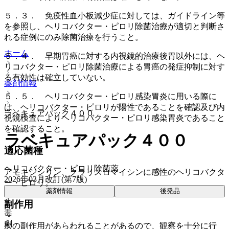
５．３． 免疫性血小板減少症に対しては、ガイドライン等
を参照し、ヘリコバクター・ピロリ除菌治療が適切と判断さ
れる症例にのみ除菌治療を行うこと。
ホーム
５．４． 早期胃癌に対する内視鏡的治療後胃以外には、ヘ
リコバクター・ピロリ除菌治療による胃癌の発症抑制に対す
る有効性は確立していない。
薬剤情報
５．５． ヘリコバクター・ピロリ感染胃炎に用いる際に
は、ヘリコバクター・ピロリが陽性であることを確認及び内
ラベキュアパック４００
視鏡検査によりヘリコバクター・ピロリ感染胃炎であること
を確認すること。
ラベキュアパック４００
適応菌種
ヘリコバクター・ピロリ除菌薬
アモキシシリン、クラリスロマイシンに感性のヘリコバクタ
2026年03月改訂(第7版)
ー・ピロリ。
薬剤情報
後発品
先
副作用
毒
劇
次の副作用があらわれることがあるので、観察を十分に行