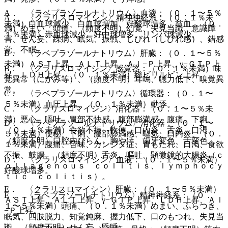
A． 〈ラベプラゾールナトリウム〉血液：（０．１〜５％
A． 〈クラリスロマイシン〉精神神経系：（０．１％未
未満）白血球減少、白血球増加、好酸球増多、貧血、（０．
満）めまい、頭痛、（頻度不明）幻覚、失見当識、意識障
１％未満）赤血球減少、好中球増多、リンパ球減少。
害、せん妄、躁病、眠気、振戦、しびれ（しびれ感）、錯感
覚、不眠。
B． 〈ラベプラゾールナトリウム〉肝臓：（０．１〜５％
未満）ＡＳＴ上昇、ＡＬＴ上昇、Ａｌ−Ｐ上昇、γ−ＧＴＰ上
B． 〈クラリスロマイシン〉感覚器：（０．１％未満）味
昇、ＬＤＨ上昇、（０．１％未満）総ビリルビン上昇。
覚異常（にがみ等）、（頻度不明）耳鳴、聴力低下、嗅覚異
常。
C． 〈ラベプラゾールナトリウム〉循環器：（０．１〜
５％未満）血圧上昇、（０．１％未満）動悸。
C． 〈クラリスロマイシン〉消化器：（０．１〜５％未
満）悪心、嘔吐、胃部不快感、腹部膨満感、腹痛、下痢、
D． 〈ラベプラゾールナトリウム〉消化器：（０．１〜
（０．１％未満）食欲不振、軟便、口内炎、舌炎、口渇、
５％未満）便秘、下痢、腹部膨満感、嘔気、口内炎、（０．
（頻度不明）口腔内びらん、胸やけ、歯牙変色、舌変色。
１％未満）腹痛、苦味、カンジダ症、胃もたれ、口渇、食欲
不振、鼓腸、（頻度不明）舌炎、嘔吐、顕微鏡的大腸炎（ｃ
D． 〈クラリスロマイシン〉血液：（０．１〜５％未満）
ｏｌｌａｇｅｎｏｕｓ ｃｏｌｉｔｉｓ、ｌｙｍｐｈｏｃｙ
好酸球増多。
ｔｉｃ ｃｏｌｉｔｉｓ）。
E． 〈クラリスロマイシン〉肝臓：（０．１〜５％未満）
E． 〈ラベプラゾールナトリウム〉精神神経系：（０．
ＡＳＴ上昇、ＡＬＴ上昇、γ−ＧＴＰ上昇、ＬＤＨ上昇、Ａｌ
１〜５％未満）頭痛、（０．１％未満）めまい、ふらつき、
−Ｐ上昇。
眠気、四肢脱力、知覚鈍麻、握力低下、口のもつれ、失見当
識、（頻度不明）せん妄、昏睡。