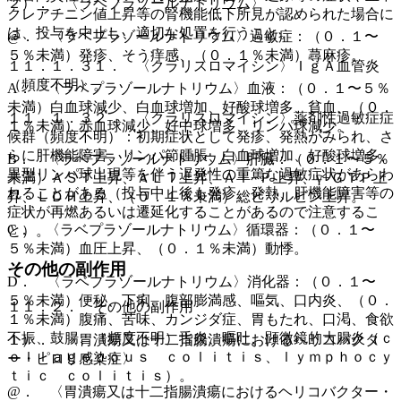
２）． 〈ラベプラゾールナトリウム〉
クレアチニン値上昇等の腎機能低下所見が認められた場合に
は、投与を中止し、適切な処置を行うこと。
@． 〈ラベプラゾールナトリウム〉過敏症：（０．１〜
５％未満）発疹、そう痒感、（０．１％未満）蕁麻疹。
１１．１．３１． 〈クラリスロマイシン〉ＩｇＡ血管炎
（頻度不明）。
A． 〈ラベプラゾールナトリウム〉血液：（０．１〜５％
未満）白血球減少、白血球増加、好酸球増多、貧血、（０．
１１．１．３２． 〈クラリスロマイシン〉薬剤性過敏症症
１％未満）赤血球減少、好中球増多、リンパ球減少。
候群（頻度不明）：初期症状として発疹、発熱がみられ、さ
らに肝機能障害、リンパ節腫脹、白血球増加、好酸球増多、
B． 〈ラベプラゾールナトリウム〉肝臓：（０．１〜５％
異型リンパ球出現等を伴う遅発性の重篤な過敏症状があらわ
未満）ＡＳＴ上昇、ＡＬＴ上昇、Ａｌ−Ｐ上昇、γ−ＧＴＰ上
れることがある（投与中止後も発疹、発熱、肝機能障害等の
昇、ＬＤＨ上昇、（０．１％未満）総ビリルビン上昇。
症状が再燃あるいは遷延化することがあるので注意するこ
C． 〈ラベプラゾールナトリウム〉循環器：（０．１〜
と）。
５％未満）血圧上昇、（０．１％未満）動悸。
その他の副作用
D． 〈ラベプラゾールナトリウム〉消化器：（０．１〜
５％未満）便秘、下痢、腹部膨満感、嘔気、口内炎、（０．
１１．２． その他の副作用
１％未満）腹痛、苦味、カンジダ症、胃もたれ、口渇、食欲
不振、鼓腸、（頻度不明）舌炎、嘔吐、顕微鏡的大腸炎（ｃ
１）． 〈胃潰瘍又は十二指腸潰瘍におけるヘリコバクタ
ｏｌｌａｇｅｎｏｕｓ ｃｏｌｉｔｉｓ、ｌｙｍｐｈｏｃｙ
ー・ピロリ感染症〉
ｔｉｃ ｃｏｌｉｔｉｓ）。
@． 〈胃潰瘍又は十二指腸潰瘍におけるヘリコバクター・