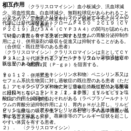
相互作用
８．７． 〈クラリスロマイシン〉血小板減少、汎血球減
少、溶血性貧血、白血球減少、無顆粒球症があらわれること
〈ラベプラゾールナトリウム〉ラベプラゾールナトリウムの
があるので、定期的に検査を行うなど観察を十分に行うこと
代謝には肝代謝酵素チトクロームＰ４５０ ２Ｃ１９（ＣＹ
〔１１．１．２４参照〕。
Ｐ２Ｃ１９）及び３Ａ４（ＣＹＰ３Ａ４）の関与が認められ
ている。また、ラベプラゾールナトリウムの胃酸分泌抑制作
（特定の背景を有する患者に関する注意）
用により、併用薬剤の吸収を促進又は抑制することがある。
（合併症・既往歴等のある患者）
〈クラリスロマイシン〉クラリスロマイシンは主としてＣＹ
９．１．１． 〈ラベプラゾールナトリウム〉薬物過敏症の
Ｐ３Ａにより代謝される。また、クラリスロマイシンはＣＹ
既往歴のある患者。
Ｐ３Ａ、Ｐ−糖蛋白質（Ｐ−ｇｐ）を阻害する。
９．１．２． 〈アモキシシリン水和物〉ペニシリン系又は
１０．１． 併用禁忌：
セフェム系抗生物質に対し過敏症の既往歴のある患者（ただ
１）． 〈ラベプラゾールナトリウム〉リルピビリン塩酸塩
し、アモキシシリン水和物に対し過敏症の既往歴のある患者
＜経口＞＜エジュラント＞〔２．２参照〕［リルピビリン塩
には投与しないこと）〔２．１、８．３、１１．１．１１
酸塩の作用を減弱するおそれがある（ラベプラゾールナトリ
−１１．１．１３参照〕。
ウムの胃酸分泌抑制作用により、胃内ｐＨが上昇し、リルピ
９．１．３． 〈アモキシシリン水和物〉本人又は両親、兄
ビリン塩酸塩の吸収が低下し、リルピビリンの血中濃度が低
弟に気管支喘息、発疹、蕁麻疹等のアレルギー症状を起こし
下することがある）］。
やすい体質を有する患者。
２）． 〈クラリスロマイシン〉