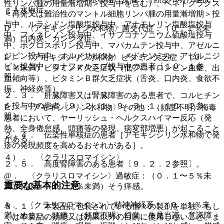
性リンパ腫の用量漸増期＞投与中を含む）、ベネトクラクス
ｇＡ水疱症。
＜再発又は難治性のマントル細胞リンパ腫の用量漸増期＞投
与中、ルラシドン塩酸塩投与中、アナモレリン塩酸塩投与
D． 〈アモキシシリン水和物〉菌交代症：（０．１％未
中、フィネレノン投与中、イサブコナゾニウム硫酸塩投与
満）口内炎、カンジダ症。
中、ボクロスポリン投与中、マバカムテン投与中、アゼルニ
ジピン投与中、オルメサルタン メドキソミル・アゼルニジ
E． 〈アモキシシリン水和物〉ビタミン欠乏症：（０．
ピン投与中、ロナファルニブ投与中の患者〔１０．１参
１％未満）ビタミンＫ欠乏症状（低プロトロンビン血症、出
照〕。
血傾向等）、ビタミンＢ群欠乏症状（舌炎、口内炎、食欲不
振、神経炎等）。
２．３． 肝臓障害又は腎臓障害のある患者で、コルヒチン
を投与中の患者〔９．２．１、９．３．１、１０．２参
F． 〈アモキシシリン水和物〉その他：（頻度不明）梅毒
照〕。
患者において、ヤーリッシュ・ヘルクスハイマー反応（発
熱、全身倦怠感、頭痛等の発現、病変部増悪）が起こること
２．４． 伝染性単核症の患者［アモキシシリン水和物で発
がある。
疹の発現頻度を高めるおそれがある］。
４）． 〈クラリスロマイシン〉
２．５． 高度腎障害のある患者〔９．２．２参照〕。
@． 〈クラリスロマイシン〉過敏症：（０．１〜５％未
重要な基本的注意
満）発疹、（０．１％未満）そう痒感。
A． 〈クラリスロマイシン〉精神神経系：（０．１％未
８．１． 本製品に包装されている個々の製剤を単独、もし
満）めまい、頭痛、（頻度不明）幻覚、失見当識、意識障
くは本製品の効能又は効果以外の目的に使用しないこと。ま