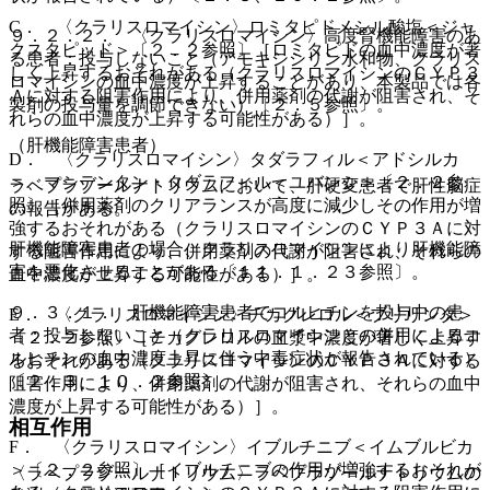
C． 〈クラリスロマイシン〉ロミタピドメシル酸塩＜ジャ
９．２．２． 〈クラリスロマイシン〉高度腎機能障害のあ
クスタピッド＞〔２．２参照〕［ロミタピドの血中濃度が著
る患者：投与しないこと（アモキシシリン水和物、クラリス
しく上昇するおそれがある（クラリスロマイシンのＣＹＰ３
ロマイシンの血中濃度が上昇することがあり、本製品では各
Ａに対する阻害作用により、併用薬剤の代謝が阻害され、そ
製剤の投与量を調節できない）〔２．５参照〕。
れらの血中濃度が上昇する可能性がある）］。
（肝機能障害患者）
D． 〈クラリスロマイシン〉タダラフィル＜アドシルカ
＞、マシテンタン・タダラフィル＜ユバンシ＞〔２．２参
ラベプラゾールナトリウムにおいて、肝硬変患者で肝性脳症
照〕［併用薬剤のクリアランスが高度に減少しその作用が増
の報告がある。
強するおそれがある（クラリスロマイシンのＣＹＰ３Ａに対
肝機能障害患者の場合、クラリスロマイシンにより肝機能障
する阻害作用により、併用薬剤の代謝が阻害され、それらの
害を悪化させることがある〔１１．１．２３参照〕。
血中濃度が上昇する可能性がある）］。
９．３．１． 肝機能障害患者でコルヒチンを投与中の患
E． 〈クラリスロマイシン〉チカグレロル＜ブリリンタ＞
者：投与しないこと（クラリスロマイシンとの併用によるコ
〔２．２参照〕［チカグレロルの血漿中濃度が著しく上昇す
ルヒチンの血中濃度上昇に伴う中毒症状が報告されている）
るおそれがある（クラリスロマイシンのＣＹＰ３Ａに対する
〔２．３、１０．２参照〕。
阻害作用により、併用薬剤の代謝が阻害され、それらの血中
濃度が上昇する可能性がある）］。
相互作用
F． 〈クラリスロマイシン〉イブルチニブ＜イムブルビカ
＞〔２．２参照〕［イブルチニブの作用が増強するおそれが
〈ラベプラゾールナトリウム〉ラベプラゾールナトリウムの