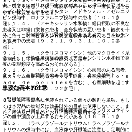
９．１．３． 〈アモキシシリン水和物〉本人又は両親、兄
中、ボクロスポリン投与中、マバカムテン投与中、アゼルニ
弟に気管支喘息、発疹、蕁麻疹等のアレルギー症状を起こし
ジピン投与中、オルメサルタン メドキソミル・アゼルニジ
やすい体質を有する患者。
ピン投与中、ロナファルニブ投与中の患者〔１０．１参
９．１．４． 〈アモキシシリン水和物〉経口摂取の不良な
照〕。
患者又は非経口栄養の患者、全身状態の悪い患者：観察を十
２．３． 肝臓障害又は腎臓障害のある患者で、コルヒチン
分に行うこと（ビタミンＫ欠乏症状があらわれることがあ
を投与中の患者〔９．２．１、９．３．１、１０．２参
る）。
照〕。
９．１．５． 〈クラリスロマイシン〉他のマクロライド系
２．４． 伝染性単核症の患者［アモキシシリン水和物で発
薬剤に対して過敏症の既往歴のある患者。
疹の発現頻度を高めるおそれがある］。
９．１．６． 〈クラリスロマイシン〉心疾患のある患者、
２．５． 高度腎障害のある患者〔９．２．２参照〕。
低カリウム血症のある患者：ＱＴ延長、心室頻拍（Ｔｏｒｓ
ａｄｅ ｄｅ ｐｏｉｎｔｅｓを含む）、心室細動を起こす
重要な基本的注意
ことがある〔１１．１．２２参照〕。
（腎機能障害患者）
８．１． 本製品に包装されている個々の製剤を単独、もし
くは本製品の効能又は効果以外の目的に使用しないこと。ま
〈クラリスロマイシン〉腎機能障害患者：クラリスロマイシ
た、用法及び用量のとおり、同時に服用すること。
ンの血中濃度が上昇するおそれがある〔１６．６．１参
照〕。
８．２． 〈ラベプラゾールナトリウム〉ラベプラゾールナ
トリウムの投与中には、血液像や肝機能に注意し、定期的に