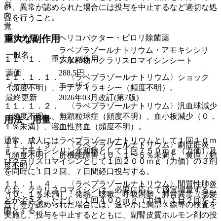
麻
い、異常が認められた場合には投与を中止するなど適切な処
向
置を行うこと。
覚
薬効分類
ヘリコバクター・ピロリ除菌薬
重大な副作用
ラベプラゾールナトリウム・アモキシシリ
一般名
１１．１． 重大な副作用
ン水和物・クラリスロマイシンシート
薬価
288.5
円
１１．１．１． 〈ラベプラゾールナトリウム〉ショック
メーカー
エーザイ
（頻度不明）、アナフィラキシー（頻度不明）。
最終更新
2026年03月改訂(第7版)
１１．１．２． 〈ラベプラゾールナトリウム〉汎血球減少
（頻度不明）、無顆粒球症（頻度不明）、血小板減少（０．
用法・用量
１％未満）、溶血性貧血（頻度不明）。
通常、成人にはラベプラゾールナトリウムとして１回１０ｍ
１１．１．３． 〈ラベプラゾールナトリウム〉劇症肝炎
ｇ、アモキシシリン水和物として１回７５０ｍｇ（力価）及
（頻度不明）、肝機能障害（０．１〜５％未満）、黄疸（頻
びクラリスロマイシンとして１回２００ｍｇ（力価）の３剤
度不明）。
を同時に１日２回、７日間経口投与する。
１１．１．４． 〈ラベプラゾールナトリウム〉間質性肺炎
なお、クラリスロマイシンは、必要に応じて適宜増量するこ
（０．１％未満）：発熱、咳嗽、呼吸困難、肺音異常（捻髪
とができる。ただし、１回４００ｍｇ（力価）１日２回を上
音）等が認められた場合には、速やかに胸部Ｘ線等の検査を
限とする。
実施し、投与を中止するとともに、副腎皮質ホルモン剤の投