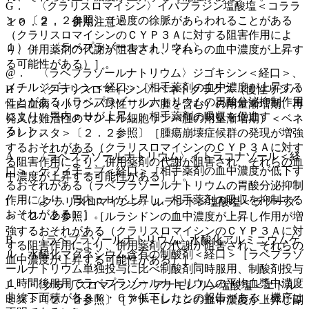
G． 〈クラリスロマイシン〉イバブラジン塩酸塩＜コララ
ン＞〔２．２参照〕［過度の徐脈があらわれることがある
１０．２． 併用注意：
（クラリスロマイシンのＣＹＰ３Ａに対する阻害作用によ
１）． 〈ラベプラゾールナトリウム〉
り、併用薬剤の代謝が阻害され、それらの血中濃度が上昇す
る可能性がある）］。
@． 〈ラベプラゾールナトリウム〉ジゴキシン＜経口＞、
メチルジゴキシン＜経口＞［相手薬剤の血中濃度が上昇する
H． 〈クラリスロマイシン〉ベネトクラクス（慢性リンパ
ことがある（ラベプラゾールナトリウムの胃酸分泌抑制作用
性白血病（小リンパ球性リンパ腫を含む）の用量漸増期、再
により、胃内ｐＨが上昇し、相手薬剤の吸収を促進す
発又は難治性のマントル細胞リンパ腫の用量漸増期）＜ベネ
る）］。
クレクスタ＞〔２．２参照〕［腫瘍崩壊症候群の発現が増強
するおそれがある（クラリスロマイシンのＣＹＰ３Ａに対す
A． 〈ラベプラゾールナトリウム〉イトラコナゾール＜経
る阻害作用により、併用薬剤の代謝が阻害され、それらの血
口＞、ゲフィチニブ＜経口＞［相手薬剤の血中濃度が低下す
中濃度が上昇する可能性がある）］。
るおそれがある（ラベプラゾールナトリウムの胃酸分泌抑制
作用により、胃内ｐＨが上昇し、相手薬剤の吸収を抑制する
I． 〈クラリスロマイシン〉ルラシドン塩酸塩＜ラツーダ
おそれがある）］。
＞〔２．２参照〕［ルラシドンの血中濃度が上昇し作用が増
強するおそれがある（クラリスロマイシンのＣＹＰ３Ａに対
B． 〈ラベプラゾールナトリウム〉水酸化アルミニウムゲ
する阻害作用により、併用薬剤の代謝が阻害され、それらの
ル・水酸化マグネシウム含有の制酸剤＜経口＞［ラベプラゾ
血中濃度が上昇する可能性がある）］。
ールナトリウム単独投与に比べ制酸剤同時服用、制酸剤投与
１時間後服用でラベプラゾールナトリウムの平均血漿中濃度
J． 〈クラリスロマイシン〉アナモレリン塩酸塩＜エドル
曲線下面積が各８％・６％低下したとの報告がある（機序は
ミズ＞〔２．２参照〕［アナモレリンの血中濃度が上昇し副