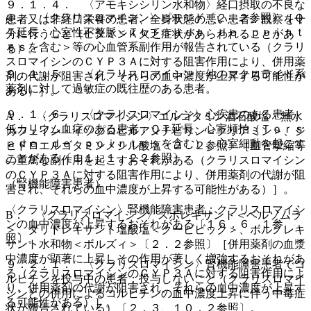
９．１．４． 〈アモキシシリン水和物〉経口摂取の不良な
@． 〈クラリスロマイシン〉ピモジド〔２．２参照〕［Ｑ
患者又は非経口栄養の患者、全身状態の悪い患者：観察を十
Ｔ延長、心室性不整脈＜Ｔｏｒｓａｄｅ ｄｅ ｐｏｉｎｔ
分に行うこと（ビタミンＫ欠乏症状があらわれることがあ
ｅｓを含む＞等の心血管系副作用が報告されている（クラリ
る）。
スロマイシンのＣＹＰ３Ａに対する阻害作用により、併用薬
９．１．５． 〈クラリスロマイシン〉他のマクロライド系
剤の代謝が阻害され、それらの血中濃度が上昇する可能性が
薬剤に対して過敏症の既往歴のある患者。
ある）］。
９．１．６． 〈クラリスロマイシン〉心疾患のある患者、
A． 〈クラリスロマイシン〉エルゴタミン酒石酸塩・無水
低カリウム血症のある患者：ＱＴ延長、心室頻拍（Ｔｏｒｓ
カフェイン・イソプロピルアンチピリン＜クリアミン＞、ジ
ａｄｅ ｄｅ ｐｏｉｎｔｅｓを含む）、心室細動を起こす
ヒドロエルゴタミンメシル酸塩〔２．２参照〕［血管攣縮等
ことがある〔１１．１．２２参照〕。
の重篤な副作用を起こすおそれがある（クラリスロマイシン
のＣＹＰ３Ａに対する阻害作用により、併用薬剤の代謝が阻
（腎機能障害患者）
害され、それらの血中濃度が上昇する可能性がある）］。
〈クラリスロマイシン〉腎機能障害患者：クラリスロマイシ
B． 〈クラリスロマイシン〉スボレキサント＜ベルソムラ
ンの血中濃度が上昇するおそれがある〔１６．６．１参
＞、ダリドレキサント塩酸塩＜クービビック＞、ボルノレキ
照〕。
サント水和物＜ボルズィ＞〔２．２参照〕［併用薬剤の血漿
中濃度が顕著に上昇しその作用が著しく増強するおそれがあ
９．２．１． 〈クラリスロマイシン〉腎機能障害患者でコ
る（クラリスロマイシンのＣＹＰ３Ａに対する阻害作用によ
ルヒチンを投与中の患者：投与しないこと（クラリスロマイ
り、併用薬剤の代謝が阻害され、それらの血中濃度が上昇す
シンとの併用によるコルヒチンの血中濃度上昇に伴う中毒症
る可能性がある）］。
状が報告されている）〔２．３、１０．２参照〕。