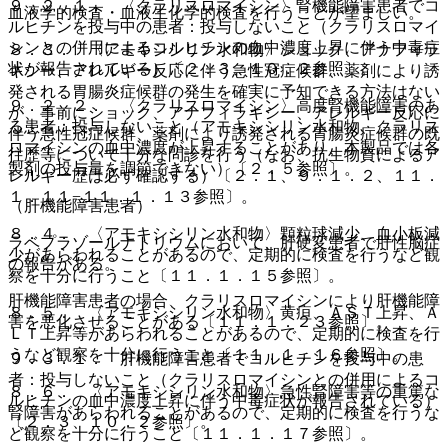
９．２．１． 〈クラリスロマイシン〉腎機能障害患者でコ
血液学的検査・血液生化学的検査を行うことが望ましい。
ルヒチンを投与中の患者：投与しないこと（クラリスロマイ
シンとの併用によるコルヒチンの血中濃度上昇に伴う中毒症
８．３． 〈アモキシシリン水和物〉ショック、アナフィラ
状が報告されている）〔２．３、１０．２参照〕。
キシー、アレルギー反応に伴う急性冠症候群、薬剤により誘
発される胃腸炎症候群の発生を確実に予知できる方法はない
９．２．２． 〈クラリスロマイシン〉高度腎機能障害のあ
が、事前にショック、アナフィラキシー、アレルギー反応に
る患者：投与しないこと（アモキシシリン水和物、クラリス
伴う急性冠症候群、薬剤により誘発される胃腸炎症候群の既
ロマイシンの血中濃度が上昇することがあり、本製品では各
往歴等について十分な問診を行う（なお、抗生物質によるア
製剤の投与量を調節できない）〔２．５参照〕。
レルギー歴は必ず確認する）〔２．１、９．１．２、１１．
１．１１−１１．１．１３参照〕。
（肝機能障害患者）
８．４． 〈アモキシシリン水和物〉顆粒球減少、血小板減
ラベプラゾールナトリウムにおいて、肝硬変患者で肝性脳症
少があらわれることがあるので、定期的に検査を行うなど観
の報告がある。
察を十分に行うこと〔１１．１．１５参照〕。
肝機能障害患者の場合、クラリスロマイシンにより肝機能障
８．５． 〈アモキシシリン水和物〉黄疸、ＡＳＴ上昇、Ａ
害を悪化させることがある〔１１．１．２３参照〕。
ＬＴ上昇等があらわれることがあるので、定期的に検査を行
うなど観察を十分に行うこと〔１１．１．１６参照〕。
９．３．１． 肝機能障害患者でコルヒチンを投与中の患
者：投与しないこと（クラリスロマイシンとの併用によるコ
８．６． 〈アモキシシリン水和物〉急性腎障害等の重篤な
ルヒチンの血中濃度上昇に伴う中毒症状が報告されている）
腎障害があらわれることがあるので、定期的に検査を行うな
〔２．３、１０．２参照〕。
ど観察を十分に行うこと〔１１．１．１７参照〕。