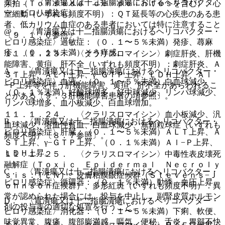
１）． 〈胃潰瘍又は十二指腸潰瘍におけるヘリコバクタ
頻拍（Ｔｏｒｓａｄｅ ｄｅ ｐｏｉｎｔｅｓを含む）、心
ー・ピロリ感染症〉
室細動（いずれも頻度不明）：ＱＴ延長等の心疾患のある患
者、低カリウム血症のある患者においては特に注意すること
@． 〈胃潰瘍又は十二指腸潰瘍におけるヘリコバクター・
〔９．１．６参照〕。
ピロリ感染症〉過敏症：（０．１〜５％未満）発疹、蕁麻
疹、（０．１％未満）そう痒感。
１１．１．２３． 〈クラリスロマイシン〉劇症肝炎、肝機
能障害、黄疸、肝不全（いずれも頻度不明）：劇症肝炎、Ａ
A． 〈胃潰瘍又は十二指腸潰瘍におけるヘリコバクター・
ＳＴ上昇、ＡＬＴ上昇、γ−ＧＴＰ上昇、ＬＤＨ上昇、Ａｌ
ピロリ感染症〉血液：（０．１〜５％未満）白血球減少、
−Ｐ上昇等を伴う肝機能障害、黄疸、肝不全があらわれるこ
（０．１％未満）好酸球増多、好中球減少、リンパ球減少、
とがある〔９．３肝機能障害患者の項参照〕。
リンパ球増多、血小板減少、白血球増加。
１１．１．２４． 〈クラリスロマイシン〉血小板減少、汎
B． 〈胃潰瘍又は十二指腸潰瘍におけるヘリコバクター・
血球減少、溶血性貧血、白血球減少、無顆粒球症（いずれも
ピロリ感染症〉肝臓：（０．１〜５％未満）ＡＬＴ上昇、Ａ
頻度不明）〔８．７参照〕。
ＳＴ上昇、γ−ＧＴＰ上昇、（０．１％未満）Ａｌ−Ｐ上昇、
ＬＤＨ上昇。
１１．１．２５． 〈クラリスロマイシン〉中毒性表皮壊死
融解症（Ｔｏｘｉｃ Ｅｐｉｄｅｒｍａｌ Ｎｅｃｒｏｌｙ
C． 〈胃潰瘍又は十二指腸潰瘍におけるヘリコバクター・
ｓｉｓ：ＴＥＮ）、皮膚粘膜眼症候群（Ｓｔｅｖｅｎｓ−Ｊ
ピロリ感染症〉循環器：（０．１％未満）動悸、血圧上昇。
ｏｈｎｓｏｎ症候群）、多形紅斑（いずれも頻度不明）：異
常が認められた場合には、投与を中止し、副腎皮質ホルモン
D． 〈胃潰瘍又は十二指腸潰瘍におけるヘリコバクター・
剤の投与等の適切な処置を行うこと。
ピロリ感染症〉消化器：（０．１〜５％未満）下痢、軟便、
味覚異常、腹痛、腹部膨満感、嘔気、便秘、舌炎、胃部不快