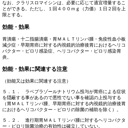
なお、クラリスロマイシンは、必要に応じて適宜増量するこ
とができる。ただし、１回４００ｍｇ（力価）１日２回を上
限とする。
効能・効果
胃潰瘍・十二指腸潰瘍・胃ＭＡＬＴリンパ腫・免疫性血小板
減少症・早期胃癌に対する内視鏡的治療後胃におけるヘリコ
バクター・ピロリ感染症、ヘリコバクター・ピロリ感染胃
炎。
効能・効果に関連する注意
（効能又は効果に関連する注意）
５．１． ラベプラゾールナトリウム投与が胃癌による症状
を隠蔽する事があるので悪性でない事を確認の上投与する
（胃ＭＡＬＴリンパ腫、早期胃癌に対する内視鏡的治療後胃
におけるヘリコバクター・ピロリの除菌の補助を除く）。
５．２． 進行期胃ＭＡＬＴリンパ腫に対するヘリコバクタ
ー・ピロリ除菌治療の有効性は確立していない。