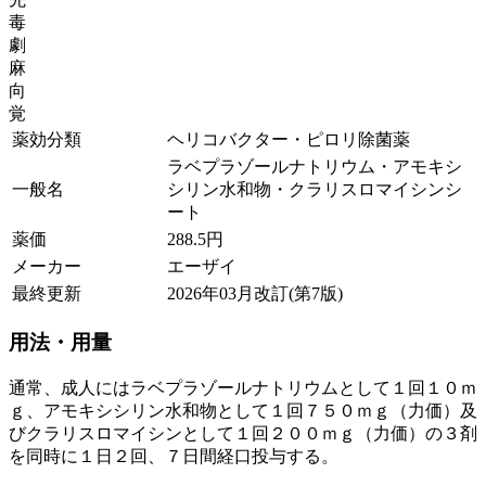
毒
劇
麻
向
覚
薬効分類
ヘリコバクター・ピロリ除菌薬
ラベプラゾールナトリウム・アモキシ
一般名
シリン水和物・クラリスロマイシンシ
ート
薬価
288.5
円
メーカー
エーザイ
最終更新
2026年03月改訂(第7版)
用法・用量
通常、成人にはラベプラゾールナトリウムとして１回１０ｍ
ｇ、アモキシシリン水和物として１回７５０ｍｇ（力価）及
びクラリスロマイシンとして１回２００ｍｇ（力価）の３剤
を同時に１日２回、７日間経口投与する。