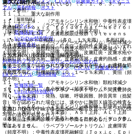
重大な副作用
表・計算
レジメン
CTCAE
抗菌薬ガイド
ERマニュ
る（主に小児で報告されている）〔２．１、８．３、９．
アル
薬剤情報
ポスト
１．２参照〕。
１１．１． 重大な副作用
新規登録
１１．１．１４． 〈アモキシシリン水和物〉中毒性表皮壊
１１．１．１． 〈ラベプラゾールナトリウム〉ショック
ログイン
死融解症（Ｔｏｘｉｃ Ｅｐｉｄｅｒｍａｌ Ｎｅｃｒｏｌ
（頻度不明）、アナフィラキシー（頻度不明）。
監修医師一覧
ｙｓｉｓ：ＴＥＮ）、皮膚粘膜眼症候群（Ｓｔｅｖｅｎｓ
UpToDate特別割引
−Ｊｏｈｎｓｏｎ症候群）（各０．１％未満）、多形紅斑、
１１．１．２． 〈ラベプラゾールナトリウム〉汎血球減少
運営会社
急性汎発性発疹性膿疱症、紅皮症（剥脱性皮膚炎）（いずれ
（頻度不明）、無顆粒球症（頻度不明）、血小板減少（０．
も頻度不明）：発熱、頭痛、関節痛、皮膚紅斑・皮膚水疱や
１％未満）、溶血性貧血（頻度不明）。
© 2021 HOKUTO Inc. All rights reserved.
粘膜紅斑・粘膜水疱、膿疱、皮膚緊張感・皮膚灼熱感・皮膚
利用規約
プライバシーポリシー
お問い合わせ
疼痛等の異常が認められた場合には投与を中止し、適切な処
１１．１．３． 〈ラベプラゾールナトリウム〉劇症肝炎
ホーム
表・計算
レジメン
CTCAE
抗菌薬ガイド
置を行うこと。
（頻度不明）、肝機能障害（０．１〜５％未満）、黄疸（頻
ERマニュアル
薬剤情報
ポスト
度不明）。
１１．１．１５． 〈アモキシシリン水和物〉顆粒球減少
監修医師一覧
（０．１％未満）、血小板減少（頻度不明）〔８．４参
１１．１．４． 〈ラベプラゾールナトリウム〉間質性肺炎
UpToDate特別割引
照〕。
（０．１％未満）：発熱、咳嗽、呼吸困難、肺音異常（捻髪
運営会社
音）等が認められた場合には、速やかに胸部Ｘ線等の検査を
１１．１．１６． 〈アモキシシリン水和物〉肝障害（頻度
実施し、投与を中止するとともに、副腎皮質ホルモン剤の投
© 2021 HOKUTO Inc. All rights reserved.
不明）：黄疸（０．１％未満）、ＡＳＴ上昇、ＡＬＴ上昇
与等の適切な処置を行うこと。
（各０．１％未満）等があらわれることがある〔８．５参
※本製品は疾病の診断・治療・予防を目的としたプログラム
照〕。
ではありません。
１１．１．５． 〈ラベプラゾールナトリウム〉皮膚障害
（頻度不明）：中毒性表皮壊死融解症（Ｔｏｘｉｃ Ｅｐｉ