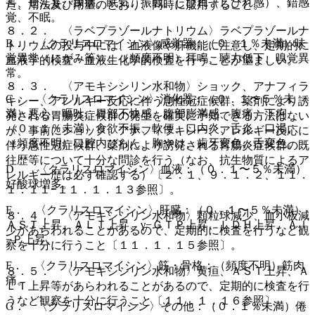
害、せん妄、躁病、眠気、振戦、しびれ（しびれ感）、錯感
た、用法及び用量のとおり、同時に服用すること。
覚、不眠。
８．２． 〈ラベプラゾールナトリウム〉ラベプラゾールナ
B． 〈クラリスロマイシン〉感覚器：（０．１％未満）味
トリウムの投与中には、血液像や肝機能に注意し、定期的に
覚異常（にがみ等）、（頻度不明）耳鳴、聴力低下、嗅覚異
血液学的検査・血液生化学的検査を行うことが望ましい。
常。
８．３． 〈アモキシシリン水和物〉ショック、アナフィラ
C． 〈クラリスロマイシン〉消化器：（０．１〜５％未
キシー、アレルギー反応に伴う急性冠症候群、薬剤により誘
満）悪心、嘔吐、胃部不快感、腹部膨満感、腹痛、下痢、
発される胃腸炎症候群の発生を確実に予知できる方法はない
（０．１％未満）食欲不振、軟便、口内炎、舌炎、口渇、
が、事前にショック、アナフィラキシー、アレルギー反応に
（頻度不明）口腔内びらん、胸やけ、歯牙変色、舌変色。
伴う急性冠症候群、薬剤により誘発される胃腸炎症候群の既
往歴等について十分な問診を行う（なお、抗生物質によるア
D． 〈クラリスロマイシン〉血液：（０．１〜５％未満）
レルギー歴は必ず確認する）〔２．１、９．１．２、１１．
好酸球増多。
１．１１−１１．１．１３参照〕。
E． 〈クラリスロマイシン〉肝臓：（０．１〜５％未満）
８．４． 〈アモキシシリン水和物〉顆粒球減少、血小板減
ＡＳＴ上昇、ＡＬＴ上昇、γ−ＧＴＰ上昇、ＬＤＨ上昇、Ａｌ
少があらわれることがあるので、定期的に検査を行うなど観
−Ｐ上昇。
察を十分に行うこと〔１１．１．１５参照〕。
F． 〈クラリスロマイシン〉筋・骨格：（頻度不明）筋肉
８．５． 〈アモキシシリン水和物〉黄疸、ＡＳＴ上昇、Ａ
痛。
ＬＴ上昇等があらわれることがあるので、定期的に検査を行
うなど観察を十分に行うこと〔１１．１．１６参照〕。
G． 〈クラリスロマイシン〉その他：（０．１％未満）倦