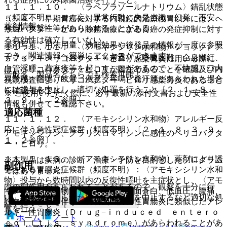
１１．１．１０． 〈ラベプラゾールナトリウム〉錯乱状態
（頻度不明）：せん妄、異常行動、失見当識、幻覚、不安、
５．４． 早期胃癌に対する内視鏡的治療後胃以外には、ヘ
薬剤情報
焦燥、攻撃性等があらわれることがある。
リコバクター・ピロリ除菌治療による胃癌の発症抑制に対す
る有効性は確立していない。
薬剤写真、用法用量、効能効果や後発品の情報が一度に参照
１１．１．１１． 〈アモキシシリン水和物〉ショック、ア
でき、関連情報へ簡単にアクセスができます。
ナフィラキシー（各０．１％未満）：呼吸困難、全身潮紅、
５．５． ヘリコバクター・ピロリ感染胃炎に用いる際に
血管浮腫、蕁麻疹等を起こすことがあるので、不快感、口内
は、ヘリコバクター・ピロリが陽性であることを確認及び内
一般名、製品名どちらでも検索可能！
異常感、喘鳴、眩暈、便意、耳鳴、発汗等があらわれた場合
視鏡検査によりヘリコバクター・ピロリ感染胃炎であること
には投与を中止し、適切な処置を行うこと〔２．１、８．
を確認すること。
※ ご使用いただく際に、必ず最新の添付文書および安全性
３、９．１．２参照〕。
情報も併せてご確認下さい。
適応菌種
１１．１．１２． 〈アモキシシリン水和物〉アレルギー反
応に伴う急性冠症候群（頻度不明）〔２．１、８．３、９．
アモキシシリン、クラリスロマイシンに感性のヘリコバクタ
１．２参照〕。
ー・ピロリ。
１１．１．１３． 〈アモキシシリン水和物〉薬剤により誘
※本製品は疾病の診断・治療・予防を目的としたプログラム
副作用
発される胃腸炎症候群（頻度不明）：〈アモキシシリン水和
ではありません。
物〉投与から数時間以内の反復性嘔吐を主症状とし、〈アモ
次の副作用があらわれることがあるので、観察を十分に行
キシシリン水和物〉下痢、嗜眠、顔面蒼白、低血圧、腹痛、
い、異常が認められた場合には投与を中止するなど適切な処
好中球増加等を伴う、食物蛋白誘発性胃腸炎に類似したアレ
置を行うこと。
ルギー性胃腸炎（Ｄｒｕｇ−ｉｎｄｕｃｅｄ ｅｎｔｅｒｏ
ホーム
ノート
ｃｏｌｉｔｉｓ ｓｙｎｄｒｏｍｅ）があらわれることがあ