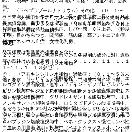
F． 〈クラリスロマイシン〉筋・骨格：（頻度不明）筋肉
痛。
F． 〈ラベプラゾールナトリウム〉その他：（０．１〜
５％未満）総コレステロール上昇・中性脂肪上昇・ＢＵＮ上
G． 〈クラリスロマイシン〉その他：（０．１％未満）倦
昇、蛋白尿、血中ＴＳＨ増加、（０．１％未満）かすみ目、
怠感、浮腫、カンジダ症、発熱、（頻度不明）動悸、ＣＫ上
浮腫、倦怠感、発熱、脱毛症、しびれ感、ＣＫ上昇、（頻度
昇、脱毛、頻尿、低血糖。
不明）目のちらつき、関節痛、筋肉痛、高アンモニア血症、
低マグネシウム血症、女性化乳房。
禁忌
発現頻度は製造販売後調査を含む。
２．１． 本製品に包装されている各製剤の成分に対し過敏
症の既往歴のある患者〔８．３、９．１．２、１１．１．１
３）． 〈アモキシシリン水和物〉
１−１１．１．１３参照〕。
@． 〈アモキシシリン水和物〉過敏症：（０．１〜５％未
２．２． リルピビリン塩酸塩投与中、ピモジド投与中、エ
満）発疹、（０．１％未満）発熱、（頻度不明）そう痒。
ルゴタミン酒石酸塩・無水カフェイン・イソプロピルアンチ
ピリン投与中、ジヒドロエルゴタミンメシル酸塩投与中、ス
A． 〈アモキシシリン水和物〉血液：（０．１〜５％未
ボレキサント投与中、ダリドレキサント塩酸塩投与中、ボル
満）好酸球増多。
ノレキサント水和物投与中、ロミタピドメシル酸塩投与中、
B． 〈アモキシシリン水和物〉消化器：（０．１〜５％未
タダラフィル＜アドシルカ＞投与中、マシテンタン・タダラ
満）下痢、悪心、嘔吐、食欲不振、腹痛、（頻度不明）黒毛
フィル投与中、チカグレロル投与中、イブルチニブ投与中、
舌。
イバブラジン塩酸塩投与中、ベネトクラクス＜慢性リンパ性
白血病の用量漸増期＞投与中（ベネトクラクス＜小リンパ球
C． 〈アモキシシリン水和物〉皮膚：（頻度不明）線状Ｉ