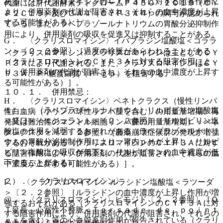
ある（クラリスロマイシンのＣＹＰ３Ａに対する阻害作用に
代謝には肝代謝酵素チトクロームＰ４５０ ２Ｃ１９（ＣＹ
より、併用薬剤の代謝が阻害され、それらの血中濃度が上昇
Ｐ２Ｃ１９）及び３Ａ４（ＣＹＰ３Ａ４）の関与が認められ
する可能性がある）］。
ている。また、ラベプラゾールナトリウムの胃酸分泌抑制作
用により、併用薬剤の吸収を促進又は抑制することがある。
G． 〈クラリスロマイシン〉イバブラジン塩酸塩＜コララ
ン＞〔２．２参照〕［過度の徐脈があらわれることがある
〈クラリスロマイシン〉クラリスロマイシンは主としてＣＹ
（クラリスロマイシンのＣＹＰ３Ａに対する阻害作用によ
Ｐ３Ａにより代謝される。また、クラリスロマイシンはＣＹ
り、併用薬剤の代謝が阻害され、それらの血中濃度が上昇す
Ｐ３Ａ、Ｐ−糖蛋白質（Ｐ−ｇｐ）を阻害する。
る可能性がある）］。
１０．１． 併用禁忌：
H． 〈クラリスロマイシン〉ベネトクラクス（慢性リンパ
１）． 〈ラベプラゾールナトリウム〉リルピビリン塩酸塩
性白血病（小リンパ球性リンパ腫を含む）の用量漸増期、再
＜経口＞＜エジュラント＞〔２．２参照〕［リルピビリン塩
発又は難治性のマントル細胞リンパ腫の用量漸増期）＜ベネ
酸塩の作用を減弱するおそれがある（ラベプラゾールナトリ
クレクスタ＞〔２．２参照〕［腫瘍崩壊症候群の発現が増強
ウムの胃酸分泌抑制作用により、胃内ｐＨが上昇し、リルピ
するおそれがある（クラリスロマイシンのＣＹＰ３Ａに対す
ビリン塩酸塩の吸収が低下し、リルピビリンの血中濃度が低
る阻害作用により、併用薬剤の代謝が阻害され、それらの血
下することがある）］。
中濃度が上昇する可能性がある）］。
２）． 〈クラリスロマイシン〉
I． 〈クラリスロマイシン〉ルラシドン塩酸塩＜ラツーダ
＞〔２．２参照〕［ルラシドンの血中濃度が上昇し作用が増
@． 〈クラリスロマイシン〉ピモジド〔２．２参照〕［Ｑ
強するおそれがある（クラリスロマイシンのＣＹＰ３Ａに対
Ｔ延長、心室性不整脈＜Ｔｏｒｓａｄｅ ｄｅ ｐｏｉｎｔ
する阻害作用により、併用薬剤の代謝が阻害され、それらの
ｅｓを含む＞等の心血管系副作用が報告されている（クラリ