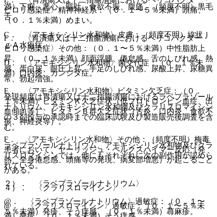
満）下痢、悪心、嘔吐、食欲不振、腹痛、（頻度不明）黒毛
ピロリ感染症〉精神神経系：（０．１〜５％未満）頭痛、
舌。
（０．１％未満）めまい。
C． 〈アモキシシリン水和物〉皮膚：（頻度不明）線状Ｉ
F． 〈胃潰瘍又は十二指腸潰瘍におけるヘリコバクター・
ｇＡ水疱症。
ピロリ感染症〉その他：（０．１〜５％未満）中性脂肪上
昇、（０．１％未満）顔面浮腫、倦怠感、舌のしびれ感、熱
D． 〈アモキシシリン水和物〉菌交代症：（０．１％未
感、蛋白尿、眼圧上昇、手足のしびれ感、尿酸上昇、尿糖異
満）口内炎、カンジダ症。
常、勃起増強。
E． 〈アモキシシリン水和物〉ビタミン欠乏症：（０．
発現頻度は胃潰瘍又は十二指腸潰瘍におけるラベプラゾール
１％未満）ビタミンＫ欠乏症状（低プロトロンビン血症、出
ナトリウム、アモキシシリン水和物及びクラリスロマイシン
血傾向等）、ビタミンＢ群欠乏症状（舌炎、口内炎、食欲不
の３剤投与の承認時までの臨床試験及び製造販売後調査を含
振、神経炎等）。
む。
F． 〈アモキシシリン水和物〉その他：（頻度不明）梅毒
ラベプラゾールナトリウム、アモキシシリン水和物及びクラ
患者において、ヤーリッシュ・ヘルクスハイマー反応（発
リスロマイシンでは、他にもそれぞれに次の副作用が認めら
熱、全身倦怠感、頭痛等の発現、病変部増悪）が起こること
れている。
がある。
２）． 〈ラベプラゾールナトリウム〉
４）． 〈クラリスロマイシン〉
@． 〈ラベプラゾールナトリウム〉過敏症：（０．１〜
@． 〈クラリスロマイシン〉過敏症：（０．１〜５％未
５％未満）発疹、そう痒感、（０．１％未満）蕁麻疹。
満）発疹、（０．１％未満）そう痒感。