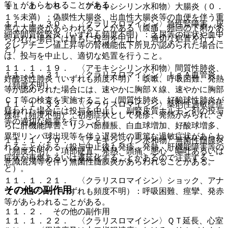
等）があらわれることがある。
１１．１．１８． 〈アモキシシリン水和物〉大腸炎（０．
１％未満）：偽膜性大腸炎、出血性大腸炎等の血便を伴う重
１１．１．３０． 〈クラリスロマイシン〉急性腎障害、尿
篤な大腸炎があらわれることがある（腹痛、頻回の下痢があ
細管間質性腎炎（いずれも頻度不明）：乏尿等の症状や血中
らわれた場合には直ちに投与を中止し、適切な処置を行うこ
クレアチニン値上昇等の腎機能低下所見が認められた場合に
と）。
は、投与を中止し、適切な処置を行うこと。
１１．１．１９． 〈アモキシシリン水和物〉間質性肺炎、
１１．１．３１． 〈クラリスロマイシン〉ＩｇＡ血管炎
好酸球性肺炎（いずれも頻度不明）：咳嗽、呼吸困難、発熱
（頻度不明）。
等が認められた場合には、速やかに胸部Ｘ線、速やかに胸部
ＣＴ等の検査を実施すること（間質性肺炎、好酸球性肺炎が
１１．１．３２． 〈クラリスロマイシン〉薬剤性過敏症症
疑われた場合には投与を中止し、副腎皮質ホルモン剤の投与
候群（頻度不明）：初期症状として発疹、発熱がみられ、さ
等の適切な処置を行うこと）。
らに肝機能障害、リンパ節腫脹、白血球増加、好酸球増多、
異型リンパ球出現等を伴う遅発性の重篤な過敏症状があらわ
１１．１．２０． 〈アモキシシリン水和物〉無菌性髄膜炎
れることがある（投与中止後も発疹、発熱、肝機能障害等の
（頻度不明）：項部硬直、発熱、頭痛、悪心・嘔吐あるいは
症状が再燃あるいは遷延化することがあるので注意するこ
意識混濁等を伴う無菌性髄膜炎があらわれることがある。
と）。
１１．１．２１． 〈クラリスロマイシン〉ショック、アナ
その他の副作用
フィラキシー（いずれも頻度不明）：呼吸困難、痙攣、発赤
等があらわれることがある。
１１．２． その他の副作用
１１．１．２２． 〈クラリスロマイシン〉ＱＴ延長、心室