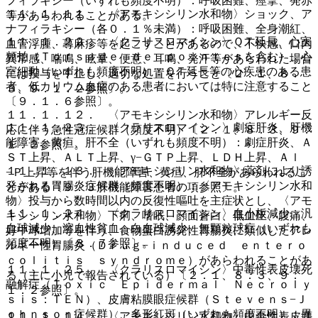
フィラキシー（いずれも頻度不明）：呼吸困難、痙攣、発赤
１１．１．１１． 〈アモキシシリン水和物〉ショック、ア
等があらわれることがある。
ナフィラキシー（各０．１％未満）：呼吸困難、全身潮紅、
１１．１．２２． 〈クラリスロマイシン〉ＱＴ延長、心室
血管浮腫、蕁麻疹等を起こすことがあるので、不快感、口内
頻拍（Ｔｏｒｓａｄｅ ｄｅ ｐｏｉｎｔｅｓを含む）、心
異常感、喘鳴、眩暈、便意、耳鳴、発汗等があらわれた場合
室細動（いずれも頻度不明）：ＱＴ延長等の心疾患のある患
には投与を中止し、適切な処置を行うこと〔２．１、８．
者、低カリウム血症のある患者においては特に注意すること
３、９．１．２参照〕。
〔９．１．６参照〕。
１１．１．１２． 〈アモキシシリン水和物〉アレルギー反
１１．１．２３． 〈クラリスロマイシン〉劇症肝炎、肝機
応に伴う急性冠症候群（頻度不明）〔２．１、８．３、９．
能障害、黄疸、肝不全（いずれも頻度不明）：劇症肝炎、Ａ
１．２参照〕。
ＳＴ上昇、ＡＬＴ上昇、γ−ＧＴＰ上昇、ＬＤＨ上昇、Ａｌ
１１．１．１３． 〈アモキシシリン水和物〉薬剤により誘
−Ｐ上昇等を伴う肝機能障害、黄疸、肝不全があらわれるこ
発される胃腸炎症候群（頻度不明）：〈アモキシシリン水和
とがある〔９．３肝機能障害患者の項参照〕。
物〉投与から数時間以内の反復性嘔吐を主症状とし、〈アモ
１１．１．２４． 〈クラリスロマイシン〉血小板減少、汎
キシシリン水和物〉下痢、嗜眠、顔面蒼白、低血圧、腹痛、
血球減少、溶血性貧血、白血球減少、無顆粒球症（いずれも
好中球増加等を伴う、食物蛋白誘発性胃腸炎に類似したアレ
頻度不明）〔８．７参照〕。
ルギー性胃腸炎（Ｄｒｕｇ−ｉｎｄｕｃｅｄ ｅｎｔｅｒｏ
ｃｏｌｉｔｉｓ ｓｙｎｄｒｏｍｅ）があらわれることがあ
１１．１．２５． 〈クラリスロマイシン〉中毒性表皮壊死
る（主に小児で報告されている）〔２．１、８．３、９．
融解症（Ｔｏｘｉｃ Ｅｐｉｄｅｒｍａｌ Ｎｅｃｒｏｌｙ
１．２参照〕。
ｓｉｓ：ＴＥＮ）、皮膚粘膜眼症候群（Ｓｔｅｖｅｎｓ−Ｊ
ｏｈｎｓｏｎ症候群）、多形紅斑（いずれも頻度不明）：異
１１．１．１４． 〈アモキシシリン水和物〉中毒性表皮壊