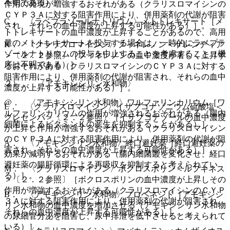
不明である）］。
作用の発現が増強するおそれがある（クラリスロマイシンの
ＣＹＰ３Ａに対する阻害作用により、併用薬剤の代謝が阻害
C． 〈ラベプラゾールナトリウム〉メトトレキサート［メ
され、それらの血中濃度が上昇する可能性がある）］。
トトレキサートの血中濃度が上昇することがあるので、高用
量のメトトレキサートを投与する場合は、一時的にラベプラ
K． 〈クラリスロマイシン〉フィネレノン＜ケレンディア
ゾールナトリウムの投与を中止することを考慮すること（機
＞〔２．２参照〕［フィネレノンの血中濃度が著しく上昇す
序は不明である）］。
るおそれがある（クラリスロマイシンのＣＹＰ３Ａに対する
阻害作用により、併用薬剤の代謝が阻害され、それらの血中
２）． 〈アモキシシリン水和物〉
濃度が上昇する可能性がある）］。
@． 〈アモキシシリン水和物〉ワルファリンカリウム［ワ
L． 〈クラリスロマイシン〉イサブコナゾニウム硫酸塩＜
ルファリンカリウムの作用が増強されるおそれがある（腸内
クレセンバ＞〔２．２参照〕［イサブコナゾールの血中濃度
細菌によるビタミンＫの産生を抑制することがある）］。
が上昇し作用が増強するおそれがある（クラリスロマイシン
のＣＹＰ３Ａに対する阻害作用により、併用薬剤の代謝が阻
A． 〈アモキシシリン水和物〉経口避妊薬［経口避妊薬の
害され、それらの血中濃度が上昇する可能性がある）］。
効果が減弱するおそれがある（腸内細菌叢を変化させ、経口
避妊薬の腸肝循環による再吸収を抑制すると考えられてい
M． 〈クラリスロマイシン〉ボクロスポリン＜ルプキネス
る）］。
＞〔２．２参照〕［ボクロスポリンの血中濃度が上昇しその
作用が増強するおそれがある（クラリスロマイシンのＣＹＰ
B． 〈アモキシシリン水和物〉プロベネシド［アモキシシ
３Ａに対する阻害作用により、併用薬剤の代謝が阻害され、
リン水和物の血中濃度を増加させる（アモキシシリン水和物
それらの血中濃度が上昇する可能性がある）］。
の尿細管分泌を阻害し、尿中排泄を低下させると考えられて
いる）］。