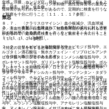
怠感、浮腫、カンジダ症、発熱、（頻度不明）動悸、ＣＫ上
８．６． 〈アモキシシリン水和物〉急性腎障害等の重篤な
昇、脱毛、頻尿、低血糖。
腎障害があらわれることがあるので、定期的に検査を行うな
ど観察を十分に行うこと〔１１．１．１７参照〕。
禁忌
８．７． 〈クラリスロマイシン〉血小板減少、汎血球減
２．１． 本製品に包装されている各製剤の成分に対し過敏
少、溶血性貧血、白血球減少、無顆粒球症があらわれること
症の既往歴のある患者〔８．３、９．１．２、１１．１．１
があるので、定期的に検査を行うなど観察を十分に行うこと
１−１１．１．１３参照〕。
〔１１．１．２４参照〕。
２．２． リルピビリン塩酸塩投与中、ピモジド投与中、エ
（特定の背景を有する患者に関する注意）
ルゴタミン酒石酸塩・無水カフェイン・イソプロピルアンチ
（合併症・既往歴等のある患者）
ピリン投与中、ジヒドロエルゴタミンメシル酸塩投与中、ス
ボレキサント投与中、ダリドレキサント塩酸塩投与中、ボル
９．１．１． 〈ラベプラゾールナトリウム〉薬物過敏症の
ノレキサント水和物投与中、ロミタピドメシル酸塩投与中、
既往歴のある患者。
タダラフィル＜アドシルカ＞投与中、マシテンタン・タダラ
フィル投与中、チカグレロル投与中、イブルチニブ投与中、
９．１．２． 〈アモキシシリン水和物〉ペニシリン系又は
イバブラジン塩酸塩投与中、ベネトクラクス＜慢性リンパ性
セフェム系抗生物質に対し過敏症の既往歴のある患者（ただ
白血病の用量漸増期＞投与中（ベネトクラクス＜小リンパ球
し、アモキシシリン水和物に対し過敏症の既往歴のある患者
性リンパ腫の用量漸増期＞投与中を含む）、ベネトクラクス
には投与しないこと）〔２．１、８．３、１１．１．１１
＜再発又は難治性のマントル細胞リンパ腫の用量漸増期＞投
−１１．１．１３参照〕。
与中、ルラシドン塩酸塩投与中、アナモレリン塩酸塩投与
中、フィネレノン投与中、イサブコナゾニウム硫酸塩投与