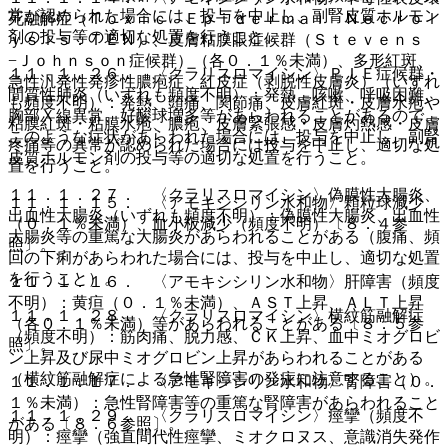
常が認められた場合には、投与を中止し、副腎皮質ホルモン
死融解症（Ｔｏｘｉｃ Ｅｐｉｄｅｒｍａｌ Ｎｅｃｒｏｌ
剤の投与等の適切な処置を行うこと。
ｙｓｉｓ：ＴＥＮ）、皮膚粘膜眼症候群（Ｓｔｅｖｅｎｓ
−Ｊｏｈｎｓｏｎ症候群）（各０．１％未満）、多形紅斑、
１１．１．２６． 〈クラリスロマイシン〉ＰＩＥ症候群・
急性汎発性発疹性膿疱症、紅皮症（剥脱性皮膚炎）（いずれ
間質性肺炎（いずれも頻度不明）：発熱、咳嗽、呼吸困難、
も頻度不明）：発熱、頭痛、関節痛、皮膚紅斑・皮膚水疱や
胸部Ｘ線異常、好酸球増多等があらわれることがあるので、
粘膜紅斑・粘膜水疱、膿疱、皮膚緊張感・皮膚灼熱感・皮膚
このような症状があらわれた場合には、投与を中止し、副腎
疼痛等の異常が認められた場合には投与を中止し、適切な処
皮質ホルモン剤の投与等の適切な処置を行うこと。
置を行うこと。
１１．１．２７． 〈クラリスロマイシン〉偽膜性大腸炎、
１１．１．１５． 〈アモキシシリン水和物〉顆粒球減少
出血性大腸炎（いずれも頻度不明）：偽膜性大腸炎、出血性
（０．１％未満）、血小板減少（頻度不明）〔８．４参
大腸炎等の重篤な大腸炎があらわれることがある（腹痛、頻
照〕。
回の下痢があらわれた場合には、投与を中止し、適切な処置
を行うこと）。
１１．１．１６． 〈アモキシシリン水和物〉肝障害（頻度
不明）：黄疸（０．１％未満）、ＡＳＴ上昇、ＡＬＴ上昇
１１．１．２８． 〈クラリスロマイシン〉横紋筋融解症
（各０．１％未満）等があらわれることがある〔８．５参
（頻度不明）：筋肉痛、脱力感、ＣＫ上昇、血中ミオグロビ
照〕。
ン上昇及び尿中ミオグロビン上昇があらわれることがある
（横紋筋融解症による急性腎障害の発症に注意すること）。
１１．１．１７． 〈アモキシシリン水和物〉腎障害（０．
１％未満）：急性腎障害等の重篤な腎障害があらわれること
１１．１．２９． 〈クラリスロマイシン〉痙攣（頻度不
がある〔８．６参照〕。
明）：痙攣（強直間代性痙攣、ミオクロヌス、意識消失発作