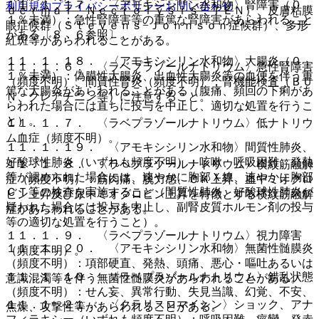
１１．１．１７． 〈アモキシシリン水和物〉腎障害（０．
利用規約
プライバシーポリシー
お問い合わせ
ｄｅｒｍａｌ Ｎｅｃｒｏｌｙｓｉｓ：ＴＥＮ）、皮膚粘膜
１％未満）：急性腎障害等の重篤な腎障害があらわれること
眼症候群（Ｓｔｅｖｅｎｓ−Ｊｏｈｎｓｏｎ症候群）、多形
がある〔８．６参照〕。
紅斑等があらわれることがある。
１１．１．１８． 〈アモキシシリン水和物〉大腸炎（０．
１１．１．６． 〈ラベプラゾールナトリウム〉急性腎障害
１％未満）：偽膜性大腸炎、出血性大腸炎等の血便を伴う重
（頻度不明）、間質性腎炎（頻度不明）：腎機能検査（ＢＵ
篤な大腸炎があらわれることがある（腹痛、頻回の下痢があ
Ｎ、クレアチニン等）に注意すること。
らわれた場合には直ちに投与を中止し、適切な処置を行うこ
と）。
１１．１．７． 〈ラベプラゾールナトリウム〉低ナトリウ
ム血症（頻度不明）。
１１．１．１９． 〈アモキシシリン水和物〉間質性肺炎、
好酸球性肺炎（いずれも頻度不明）：咳嗽、呼吸困難、発熱
１１．１．８． 〈ラベプラゾールナトリウム〉横紋筋融解
等が認められた場合には、速やかに胸部Ｘ線、速やかに胸部
症（頻度不明）：筋肉痛、脱力感、ＣＫ上昇、血中ミオグロ
ＣＴ等の検査を実施すること（間質性肺炎、好酸球性肺炎が
ビン上昇及び尿中ミオグロビン上昇を特徴とする横紋筋融解
疑われた場合には投与を中止し、副腎皮質ホルモン剤の投与
症があらわれることがある。
等の適切な処置を行うこと）。
１１．１．９． 〈ラベプラゾールナトリウム〉視力障害
１１．１．２０． 〈アモキシシリン水和物〉無菌性髄膜炎
（頻度不明）。
（頻度不明）：項部硬直、発熱、頭痛、悪心・嘔吐あるいは
１１．１．１０． 〈ラベプラゾールナトリウム〉錯乱状態
意識混濁等を伴う無菌性髄膜炎があらわれることがある。
（頻度不明）：せん妄、異常行動、失見当識、幻覚、不安、
１１．１．２１． 〈クラリスロマイシン〉ショック、アナ
焦燥、攻撃性等があらわれることがある。