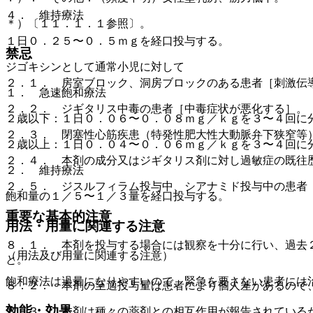
４． 維持療法
＊）〔１１．１．１参照〕。
１日０．２５〜０．５ｍｇを経口投与する。
禁忌
ジゴキシンとして通常小児に対して
２．１． 房室ブロック、洞房ブロックのある患者［刺激伝
１． 急速飽和療法
２．２． ジギタリス中毒の患者［中毒症状が悪化する］。
２歳以下：１日０．０６〜０．０８ｍｇ／ｋｇを３〜４回に
２．３． 閉塞性心筋疾患（特発性肥大性大動脈弁下狭窄等
２歳以上：１日０．０４〜０．０６ｍｇ／ｋｇを３〜４回に
２．４． 本剤の成分又はジギタリス剤に対し過敏症の既往
２． 維持療法
２．５． ジスルフィラム投与中、シアナミド投与中の患者
飽和量の１／５〜１／３量を経口投与する。
重要な基本的注意
用法・用量に関連する注意
８．１． 本剤を投与する場合には観察を十分に行い、過去
（用法及び用量に関連する注意）
と。
飽和療法は過量になりやすいので、緊急を要さない患者には
８．２． 本剤の至適投与量は患者により個人差があるので
効能・効果
８．３． 本剤は種々の薬剤との相互作用が報告されている