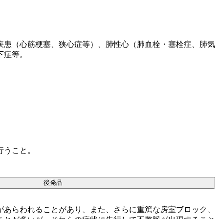
疾患（心筋梗塞、狭心症等）、肺性心（肺血栓・塞栓症、肺気
下症等。
行うこと。
後発品
があらわれることがあり、また、さらに重篤な房室ブロック、