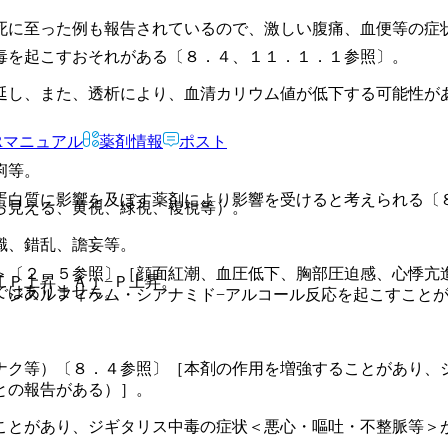
死に至った例も報告されているので、激しい腹痛、血便等の症
毒を起こすおそれがある〔８．４、１１．１．１参照〕。
延し、また、透析により、血清カリウム値が低下する可能性が
Rマニュアル
薬剤情報
ポスト
痢等。
蛋白質に影響を及ぼす薬剤により影響を受けると考えられる〔
ら見える、黄視、緑視、複視等）。
識、錯乱、譫妄等。
＞〔２．５参照〕［顔面紅潮、血圧低下、胸部圧迫感、心悸亢
ＴＰ上昇、Ａｌ−Ｐ上昇。
ではありません。
、ジスルフィラム・シアナミド−アルコール反応を起こすこと
。
ナク等）〔８．４参照〕［本剤の作用を増強することがあり、
との報告がある）］。
ことがあり、ジギタリス中毒の症状＜悪心・嘔吐・不整脈等＞