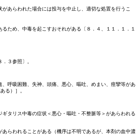
状があらわれた場合には投与を中止し、適切な処置を行うこ
あるため、中毒を起こすおそれがある〔８．４、１１．１．１
８．３参照〕。
進、呼吸困難、失神、頭痛、悪心、嘔吐、めまい、痙攣等があ
がある）］。
ジギタリス中毒の症状＜悪心・嘔吐・不整脈等＞があらわれる
があらわれることがある（機序は不明であるが、本剤の血中濃