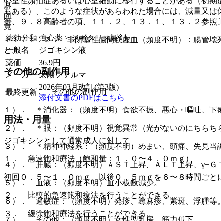
心室性頻拍症あるいは心室細動に移行することがある（初期
麻
もある）、このような症状があらわれた場合には、減量又は
向
等、９．８高齢者の項、１１．２、１３．１、１３．２参照
覚
薬効分類
強心薬 > ジギタリス製剤
１１．１．２． 非閉塞性腸間膜虚血（頻度不明）：腸管壊
一般名
ジゴキシン液
と。
薬価
36.9
円
その他の副作用
メーカー
太陽ファルマ
2026年03月改訂(第3版)
１１．２． その他の副作用
最終更新
添付文書のPDFはこちら
１）． ＊消化器：（頻度不明）食欲不振、悪心・嘔吐、下
用法・用量
２）． ＊眼：（頻度不明）視覚異常（光がないのにちらち
ジゴキシンとして通常成人に対して
３）． ＊精神神経系：（頻度不明）めまい、頭痛、失見当
１． 急速飽和療法（飽和量：１．０〜４．０ｍｇ）
４）． 肝臓：（頻度不明）ＡＳＴ上昇、ＡＬＴ上昇、γ−Ｇ
初回０．５〜１．０ｍｇ、以後０．５ｍｇを６〜８時間ごと
５）． 血液：（頻度不明）血小板数減少。
２． 比較的急速飽和療法を行うことができる。
６）． 過敏症：（頻度不明）発疹、蕁麻疹、紫斑、浮腫等
３． 緩徐飽和療法を行うことができる。
７）． その他：（頻度不明）女性型乳房、筋力低下。