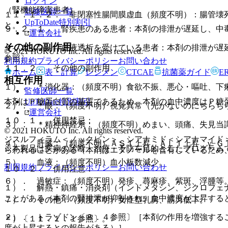
ログイン
（腎機能障害患者）
監修医師一覧
１１．１．２． 非閉塞性腸間膜虚血（頻度不明）：腸管壊
UpToDate特別割引
と。
９．２．１． 腎疾患のある患者：本剤の排泄が遅延し、中
運営会社
その他の副作用
９．２．２． 血液透析を受けている患者：本剤の排泄が遅
© 2021 HOKUTO Inc. All rights reserved.
参照〕。
利用規約
プライバシーポリシー
お問い合わせ
１１．２． その他の副作用
ホーム
表・計算
レジメン
CTCAE
抗菌薬ガイド
E
相互作用
１）． ＊消化器：（頻度不明）食欲不振、悪心・嘔吐、下
監修医師一覧
UpToDate特別割引
本剤はＰ糖蛋白質の基質であるため、本剤の血中濃度はＰ糖
２）． ＊眼：（頻度不明）視覚異常（光がないのにちらち
運営会社
１０．１． 併用禁忌：
３）． ＊精神神経系：（頻度不明）めまい、頭痛、失見当
© 2021 HOKUTO Inc. All rights reserved.
ジスルフィラム＜ノックビン＞、シアナミド＜シアナマイド
４）． 肝臓：（頻度不明）ＡＳＴ上昇、ＡＬＴ上昇、γ−Ｇ
※本製品は疾病の診断・治療・予防を目的としたプログラム
らわれることがある（本剤はエタノールを含有しているため
５）． 血液：（頻度不明）血小板数減少。
利用規約
プライバシーポリシー
お問い合わせ
１０．２． 併用注意：
６）． 過敏症：（頻度不明）発疹、蕁麻疹、紫斑、浮腫等
１）． 解熱・鎮痛・消炎剤（インドメタシン、ジクロフェ
ことがある（本剤の腎排泄が抑制され、血中濃度が上昇する
７）． その他：（頻度不明）女性型乳房、筋力低下。
２）． トラゾドン〔８．４参照〕［本剤の作用を増強する
＊）〔１１．１．１参照〕。
度が上昇するとの報告がある）］。