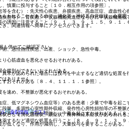
し、慎重に投与すること〔１０．相互作用の項参照〕。
息等を含む）：先天性心疾患、弁膜疾患、高血圧症、虚血性心
あらわれることがあるので、消化器・神経系自覚症状、心電図
筋疾患等）、腎疾患、甲状腺機能亢進症ならびに甲状腺機能低
等の誘因に注意すること〔９．１．３、９．１．５、９．１．
でき、関連情報へ簡単にアクセスができます。
報も併せてご確認下さい。
手術、急性熱性疾患、出産、ショック、急性中毒。
より心筋虚血を悪化させるおそれがある。
場合鑑別ができないおそれがある。
、異常が認められた場合には投与を中止するなど適切な処置を
ではありません。
こすおそれがある〔８．４、１１．１．１参照〕。
度を速め、不整脈が悪化するおそれがある。
血症、低マグネシウム血症等）のある患者：少量で中毒を起こ
二段脈、多源性心室性期外収縮、発作性心房性頻拍等の不整脈
アル
薬剤情報
ポスト
度が高くなり、作用が増強し、中毒を起こすおそれがある〔８
症状として消化器症状、眼症状、精神神経系症状があらわれる
休薬するなど適切な処置を行うこと〔８．４、９．１．３、９
度が低くなり、作用が減弱し、大量投与を要することがある。
〕。