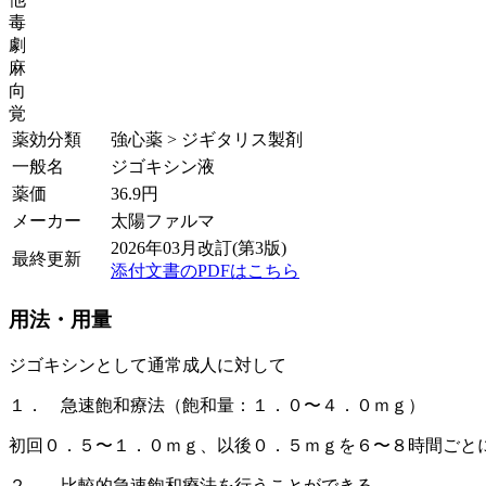
毒
劇
麻
向
覚
薬効分類
強心薬 > ジギタリス製剤
一般名
ジゴキシン液
薬価
36.9
円
メーカー
太陽ファルマ
2026年03月改訂(第3版)
最終更新
添付文書のPDFはこちら
用法・用量
ジゴキシンとして通常成人に対して
１． 急速飽和療法（飽和量：１．０〜４．０ｍｇ）
初回０．５〜１．０ｍｇ、以後０．５ｍｇを６〜８時間ごと
２． 比較的急速飽和療法を行うことができる。