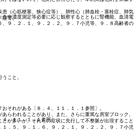
疾患（心筋梗塞、狭心症等）、肺性心（肺血栓・塞栓症、肺気
、血中濃度測定等必要に応じ観察するとともに腎機能、血清電
下症等。
６、９．２．１、９．２．２、９．７小児等、９．８高齢者の
行うこと。
すおそれがある〔８．４、１１．１．１参照〕。
があらわれることがあり、また、さらに重篤な房室ブロック、
．４、１１．１．１参照〕。
ことが多いが、それらの症状に先行して不整脈が出現すること
．１．５、９．１．６、９．２．１、９．２．２、９．７小児