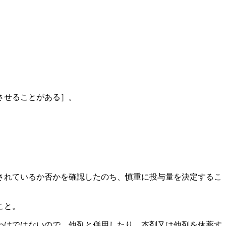
させることがある］。
されているか否かを確認したのち、慎重に投与量を決定するこ
こと。
わけではないので、他剤と併用したり、本剤又は他剤を休薬す