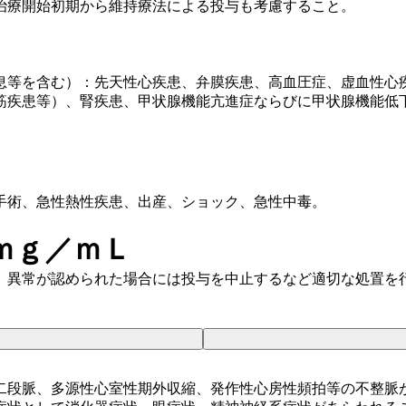
治療開始初期から維持療法による投与も考慮すること。
息等を含む）：先天性心疾患、弁膜疾患、高血圧症、虚血性心
筋疾患等）、腎疾患、甲状腺機能亢進症ならびに甲状腺機能低
手術、急性熱性疾患、出産、ショック、急性中毒。
ｍｇ／ｍＬ
、異常が認められた場合には投与を中止するなど適切な処置を
二段脈、多源性心室性期外収縮、発作性心房性頻拍等の不整脈