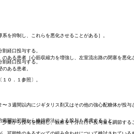
導系を抑制し、これらを悪化させることがある］。
分割経口投与する。
）のある患者［心筋収縮力を増強し、左室流出路の閉塞を悪化
分割経口投与する。
歴のある患者。
〔１０．１参照〕。
２〜３週間以内にジギタリス剤又はその他の強心配糖体が投与
治療開始初期から維持療法による投与も考慮すること。
、少量から投与を開始し、観察を十分に行い投与量を調節する
が、可能性のあるすべての組み合わせについて検討されている