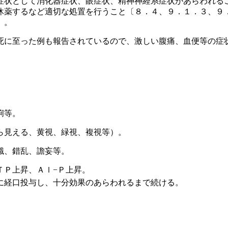
症状として消化器症状、眼症状、精神神経系症状があらわれる
休薬するなど適切な処置を行うこと〔８．４、９．１．３、９
〕。
死に至った例も報告されているので、激しい腹痛、血便等の症
痢等。
ら見える、黄視、緑視、複視等）。
識、錯乱、譫妄等。
ＴＰ上昇、Ａｌ−Ｐ上昇。
に経口投与し、十分効果のあらわれるまで続ける。
。