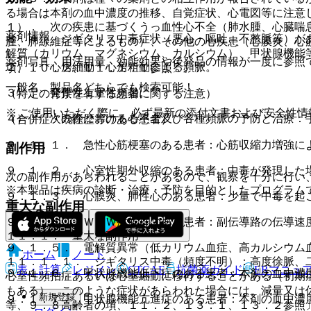
る場合は本剤の血中濃度の推移、自覚症状、心電図等に注意
１）． 次の疾患に基づくうっ血性心不全（肺水腫、心臓喘
薬剤情報
８．４． ジギタリス中毒症状（悪心・嘔吐、不整脈等）が
腫、肺線維症等によるもの）、その他の心疾患（心膜炎、心
解質（カリウム、マグネシウム、カルシウム）、甲状腺機能
薬剤写真、用法用量、効能効果や後発品の情報が一度に参照
２）． 心房細動・心房粗動による頻脈。
項、１０．２、１１．１．１参照〕。
一般名、製品名どちらでも検索可能！
３）． 発作性上室性頻拍。
（特定の背景を有する患者に関する注意）
※ ご使用いただく際に、必ず最新の添付文書および安全性情
４）． 次の際における心不全及び各種頻脈の予防と治療：
（合併症・既往歴等のある患者）
９．１．１． 急性心筋梗塞のある患者：心筋収縮力増強に
副作用
９．１．２． 心室性期外収縮のある患者：中毒が発現した
次の副作用があらわれることがあるので、観察を十分に行い
※本製品は疾病の診断・治療・予防を目的としたプログラム
９．１．３． 心膜炎、肺性心のある患者：少量で中毒を起
重大な副作用
９．１．４． ＷＰＷ症候群のある患者：副伝導路の伝導速
１１．１． 重大な副作用
９．１．５． 電解質異常（低カリウム血症、高カルシウム
ホーム
ノート
１１．１．１． ジギタリス中毒（頻度不明）：高度徐脈、
表・計算
レジメン
CTCAE
抗菌薬ガイド
ERマニュ
９．１．６． 甲状腺機能低下症のある患者：本剤の血中濃
心室性頻拍症あるいは心室細動に移行することがある（初期
もある）、このような症状があらわれた場合には、減量又は
新規登録
９．１．７． 甲状腺機能亢進症のある患者：本剤の血中濃
等、９．８高齢者の項、１１．２、１３．１、１３．２参照