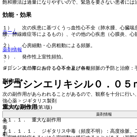
飽和療法は過量になりやすいので、緊急を要さない患者には
効能・効果
１）． 次の疾患に基づくうっ血性心不全（肺水腫、心臓喘
ホーム
腫、肺線維症等によるもの）、その他の心疾患（心膜炎、心
２）． 心房細動・心房粗動による頻脈。
薬剤情報
３）． 発作性上室性頻拍。
ジゴシンエリキシル０．０５ｍｇ／ｍＬ
４）． 次の際における心不全及び各種頻脈の予防と治療：
副作用
ジゴシンエリキシル０．０５
次の副作用があらわれることがあるので、観察を十分に行い
強心薬 > ジギタリス製剤
重大な副作用
2026年03月改訂(第3版)
薬剤情報
１１．１． 重大な副作用
他
毒
１１．１．１． ジギタリス中毒（頻度不明）：高度徐脈、
劇